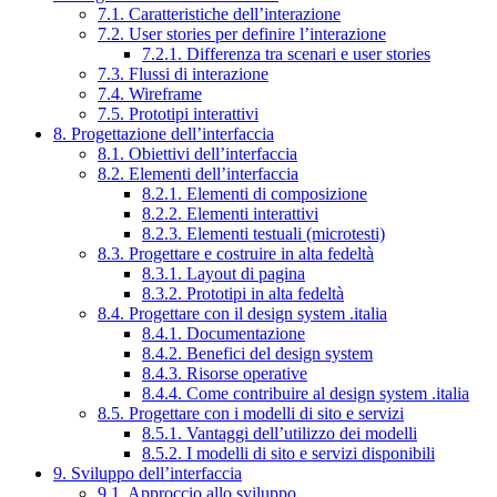
7.1. Caratteristiche dell’interazione
7.2. User stories per definire l’interazione
7.2.1. Differenza tra scenari e user stories
7.3. Flussi di interazione
7.4. Wireframe
7.5. Prototipi interattivi
8. Progettazione dell’interfaccia
8.1. Obiettivi dell’interfaccia
8.2. Elementi dell’interfaccia
8.2.1. Elementi di composizione
8.2.2. Elementi interattivi
8.2.3. Elementi testuali (microtesti)
8.3. Progettare e costruire in alta fedeltà
8.3.1. Layout di pagina
8.3.2. Prototipi in alta fedeltà
8.4. Progettare con il design system .italia
8.4.1. Documentazione
8.4.2. Benefici del design system
8.4.3. Risorse operative
8.4.4. Come contribuire al design system .italia
8.5. Progettare con i modelli di sito e servizi
8.5.1. Vantaggi dell’utilizzo dei modelli
8.5.2. I modelli di sito e servizi disponibili
9. Sviluppo dell’interfaccia
9.1. Approccio allo sviluppo