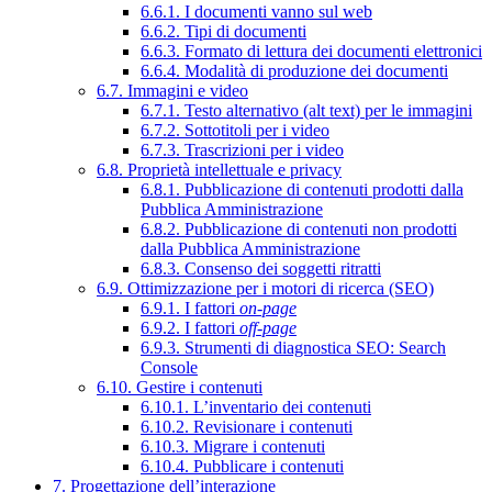
6.6.1. I documenti vanno sul web
6.6.2. Tipi di documenti
6.6.3. Formato di lettura dei documenti elettronici
6.6.4. Modalità di produzione dei documenti
6.7. Immagini e video
6.7.1. Testo alternativo (alt text) per le immagini
6.7.2. Sottotitoli per i video
6.7.3. Trascrizioni per i video
6.8. Proprietà intellettuale e privacy
6.8.1. Pubblicazione di contenuti prodotti dalla
Pubblica Amministrazione
6.8.2. Pubblicazione di contenuti non prodotti
dalla Pubblica Amministrazione
6.8.3. Consenso dei soggetti ritratti
6.9. Ottimizzazione per i motori di ricerca (SEO)
6.9.1. I fattori
on-page
6.9.2. I fattori
off-page
6.9.3. Strumenti di diagnostica SEO: Search
Console
6.10. Gestire i contenuti
6.10.1. L’inventario dei contenuti
6.10.2. Revisionare i contenuti
6.10.3. Migrare i contenuti
6.10.4. Pubblicare i contenuti
7. Progettazione dell’interazione