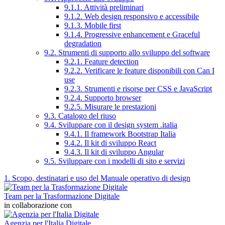
9.1.1. Attività preliminari
9.1.2. Web design responsivo e accessibile
9.1.3. Mobile first
9.1.4. Progressive enhancement e Graceful
degradation
9.2. Strumenti di supporto allo sviluppo del software
9.2.1. Feature detection
9.2.2. Verificare le feature disponibili con Can I
use
9.2.3. Strumenti e risorse per CSS e JavaScript
9.2.4. Supporto browser
9.2.5. Misurare le prestazioni
9.3. Catalogo del riuso
9.4. Sviluppare con il design system .italia
9.4.1. Il framework Bootstrap Italia
9.4.2. Il kit di sviluppo React
9.4.3. Il kit di sviluppo Angular
9.5. Sviluppare con i modelli di sito e servizi
1. Scopo, destinatari e uso del Manuale operativo di design
Team per la Trasformazione Digitale
in collaborazione con
Agenzia per l'Italia Digitale