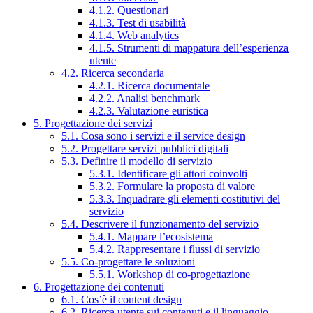
4.1.2. Questionari
4.1.3. Test di usabilità
4.1.4. Web analytics
4.1.5. Strumenti di mappatura dell’esperienza
utente
4.2. Ricerca secondaria
4.2.1. Ricerca documentale
4.2.2. Analisi benchmark
4.2.3. Valutazione euristica
5. Progettazione dei servizi
5.1. Cosa sono i servizi e il service design
5.2. Progettare servizi pubblici digitali
5.3. Definire il modello di servizio
5.3.1. Identificare gli attori coinvolti
5.3.2. Formulare la proposta di valore
5.3.3. Inquadrare gli elementi costitutivi del
servizio
5.4. Descrivere il funzionamento del servizio
5.4.1. Mappare l’ecosistema
5.4.2. Rappresentare i flussi di servizio
5.5. Co-progettare le soluzioni
5.5.1. Workshop di co-progettazione
6. Progettazione dei contenuti
6.1. Cos’è il content design
6.2. Ricerca utente sui contenuti e il linguaggio