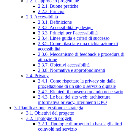
2.2. L’approccio progettuale
2.2.1. Buone pratiche
2.2.2. Principi
2.3. Accessibilità
2.3.1. Definizione
2.3.2. Accessibilità by design
2.3.3. Principi per l’accessibilità
2.3.4. Linee guida e criteri di successo
2.3.5. Come rilasciare una dichiarazione di
accessibilità
2.3.6. Meccanismo di feedback e procedura di
attuazione
2.3.7. Obiettivi accessibilità
2.3.8. Normativa e approfondimenti
2.4. Privacy
2.4.1. Come rispettare la privacy sin dalla
progettazione di un sito o servizio digitale
2.4.2. Richiedi il consenso quando necessario
2.4.3. Le basi del sito web: architettura,
informativa privacy, riferimenti DPO
3. Pianificazione, gestione e strategia
3.1. Obiettivi del progetto
3.2. Tipologie di progetti
3.2.1. Tipologie di progetto in base agli attori
coinvolti nel servizio