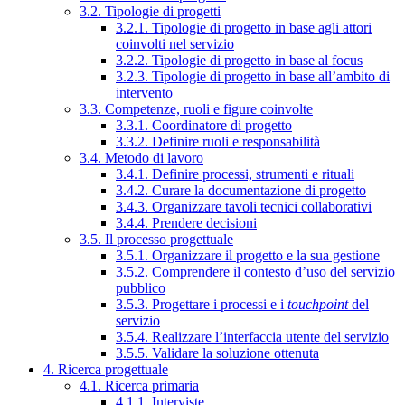
3.2. Tipologie di progetti
3.2.1. Tipologie di progetto in base agli attori
coinvolti nel servizio
3.2.2. Tipologie di progetto in base al focus
3.2.3. Tipologie di progetto in base all’ambito di
intervento
3.3. Competenze, ruoli e figure coinvolte
3.3.1. Coordinatore di progetto
3.3.2. Definire ruoli e responsabilità
3.4. Metodo di lavoro
3.4.1. Definire processi, strumenti e rituali
3.4.2. Curare la documentazione di progetto
3.4.3. Organizzare tavoli tecnici collaborativi
3.4.4. Prendere decisioni
3.5. Il processo progettuale
3.5.1. Organizzare il progetto e la sua gestione
3.5.2. Comprendere il contesto d’uso del servizio
pubblico
3.5.3. Progettare i processi e i
touchpoint
del
servizio
3.5.4. Realizzare l’interfaccia utente del servizio
3.5.5. Validare la soluzione ottenuta
4. Ricerca progettuale
4.1. Ricerca primaria
4.1.1. Interviste