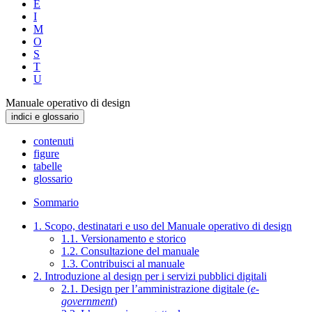
E
I
M
O
S
T
U
Manuale operativo di design
indici e glossario
contenuti
figure
tabelle
glossario
Sommario
1. Scopo, destinatari e uso del Manuale operativo di design
1.1. Versionamento e storico
1.2. Consultazione del manuale
1.3. Contribuisci al manuale
2. Introduzione al design per i servizi pubblici digitali
2.1. Design per l’amministrazione digitale (
e-
government
)