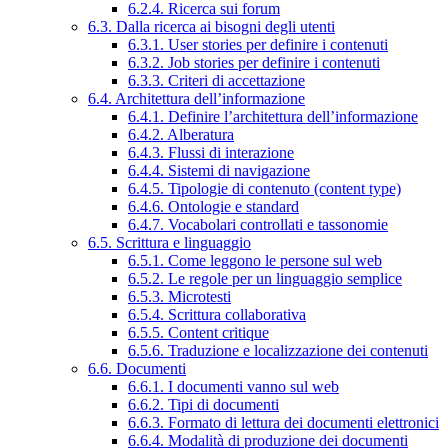
6.2.4. Ricerca sui forum
6.3. Dalla ricerca ai bisogni degli utenti
6.3.1. User stories per definire i contenuti
6.3.2. Job stories per definire i contenuti
6.3.3. Criteri di accettazione
6.4. Architettura dell’informazione
6.4.1. Definire l’architettura dell’informazione
6.4.2. Alberatura
6.4.3. Flussi di interazione
6.4.4. Sistemi di navigazione
6.4.5. Tipologie di contenuto (content type)
6.4.6. Ontologie e standard
6.4.7. Vocabolari controllati e tassonomie
6.5. Scrittura e linguaggio
6.5.1. Come leggono le persone sul web
6.5.2. Le regole per un linguaggio semplice
6.5.3. Microtesti
6.5.4. Scrittura collaborativa
6.5.5. Content critique
6.5.6. Traduzione e localizzazione dei contenuti
6.6. Documenti
6.6.1. I documenti vanno sul web
6.6.2. Tipi di documenti
6.6.3. Formato di lettura dei documenti elettronici
6.6.4. Modalità di produzione dei documenti