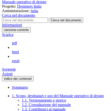
Manuale operativo di design
Progetto:
Designers Italia
Amministrazione:
italia
Cerca nel documento
Cerca nel documento
Informazioni
versione-corrente
Scarica
pdf
html
epub
Sorgente
Azioni
indice dei contenuti
Sommario
1. Scopo, destinatari e uso del Manuale operativo di design
1.1. Versionamento e storico
1.2. Consultazione del manuale
1.3. Contribuisci al manuale