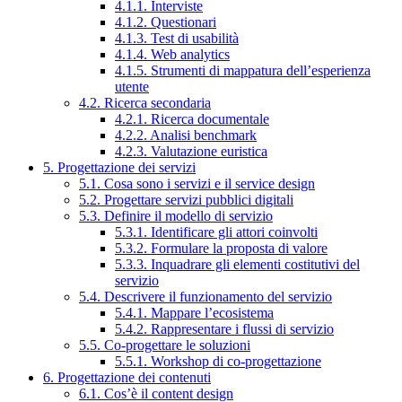
4.1.1. Interviste
4.1.2. Questionari
4.1.3. Test di usabilità
4.1.4. Web analytics
4.1.5. Strumenti di mappatura dell’esperienza
utente
4.2. Ricerca secondaria
4.2.1. Ricerca documentale
4.2.2. Analisi benchmark
4.2.3. Valutazione euristica
5. Progettazione dei servizi
5.1. Cosa sono i servizi e il service design
5.2. Progettare servizi pubblici digitali
5.3. Definire il modello di servizio
5.3.1. Identificare gli attori coinvolti
5.3.2. Formulare la proposta di valore
5.3.3. Inquadrare gli elementi costitutivi del
servizio
5.4. Descrivere il funzionamento del servizio
5.4.1. Mappare l’ecosistema
5.4.2. Rappresentare i flussi di servizio
5.5. Co-progettare le soluzioni
5.5.1. Workshop di co-progettazione
6. Progettazione dei contenuti
6.1. Cos’è il content design