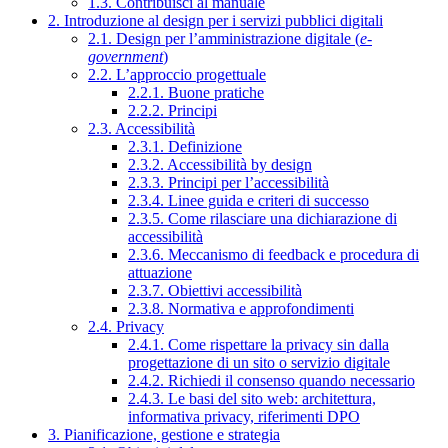
1.3. Contribuisci al manuale
2. Introduzione al design per i servizi pubblici digitali
2.1. Design per l’amministrazione digitale (
e-
government
)
2.2. L’approccio progettuale
2.2.1. Buone pratiche
2.2.2. Principi
2.3. Accessibilità
2.3.1. Definizione
2.3.2. Accessibilità by design
2.3.3. Principi per l’accessibilità
2.3.4. Linee guida e criteri di successo
2.3.5. Come rilasciare una dichiarazione di
accessibilità
2.3.6. Meccanismo di feedback e procedura di
attuazione
2.3.7. Obiettivi accessibilità
2.3.8. Normativa e approfondimenti
2.4. Privacy
2.4.1. Come rispettare la privacy sin dalla
progettazione di un sito o servizio digitale
2.4.2. Richiedi il consenso quando necessario
2.4.3. Le basi del sito web: architettura,
informativa privacy, riferimenti DPO
3. Pianificazione, gestione e strategia