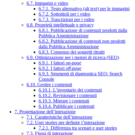
6.7. Immagini e video
6.7.1. Testo alternativo (alt text) per le immagini
6.7.2. Sottotitoli per i video
6.7.3. Trascrizioni per i video
6.8. Proprietà intellettuale e privacy
6.8.1. Pubblicazione di contenuti prodotti dalla
Pubblica Amministrazione
6.8.2. Pubblicazione di contenuti non prodotti
dalla Pubblica Amministrazione
6.8.3. Consenso dei soggetti ritratti
6.9. Ottimizzazione per i motori di ricerca (SEO)
6.9.1. I fattori
on-page
6.9.2. I fattori
off-page
6.9.3. Strumenti di diagnostica SEO: Search
Console
6.10. Gestire i contenuti
6.10.1. L’inventario dei contenuti
6.10.2. Revisionare i contenuti
6.10.3. Migrare i contenuti
6.10.4. Pubblicare i contenuti
7. Progettazione dell’interazione
7.1. Caratteristiche dell’interazione
7.2. User stories per definire l’interazione
7.2.1. Differenza tra scenari e user stories
7.3. Flussi di interazione