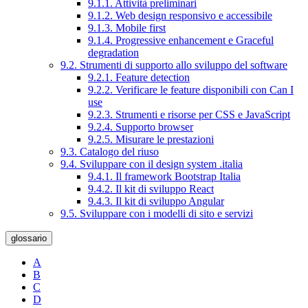
9.1.1. Attività preliminari
9.1.2. Web design responsivo e accessibile
9.1.3. Mobile first
9.1.4. Progressive enhancement e Graceful
degradation
9.2. Strumenti di supporto allo sviluppo del software
9.2.1. Feature detection
9.2.2. Verificare le feature disponibili con Can I
use
9.2.3. Strumenti e risorse per CSS e JavaScript
9.2.4. Supporto browser
9.2.5. Misurare le prestazioni
9.3. Catalogo del riuso
9.4. Sviluppare con il design system .italia
9.4.1. Il framework Bootstrap Italia
9.4.2. Il kit di sviluppo React
9.4.3. Il kit di sviluppo Angular
9.5. Sviluppare con i modelli di sito e servizi
glossario
A
B
C
D