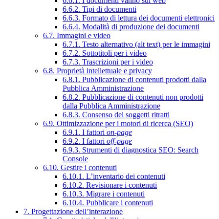
6.6.1. I documenti vanno sul web
6.6.2. Tipi di documenti
6.6.3. Formato di lettura dei documenti elettronici
6.6.4. Modalità di produzione dei documenti
6.7. Immagini e video
6.7.1. Testo alternativo (alt text) per le immagini
6.7.2. Sottotitoli per i video
6.7.3. Trascrizioni per i video
6.8. Proprietà intellettuale e privacy
6.8.1. Pubblicazione di contenuti prodotti dalla
Pubblica Amministrazione
6.8.2. Pubblicazione di contenuti non prodotti
dalla Pubblica Amministrazione
6.8.3. Consenso dei soggetti ritratti
6.9. Ottimizzazione per i motori di ricerca (SEO)
6.9.1. I fattori
on-page
6.9.2. I fattori
off-page
6.9.3. Strumenti di diagnostica SEO: Search
Console
6.10. Gestire i contenuti
6.10.1. L’inventario dei contenuti
6.10.2. Revisionare i contenuti
6.10.3. Migrare i contenuti
6.10.4. Pubblicare i contenuti
7. Progettazione dell’interazione