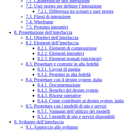
7.1. Caratteristiche dell’interazione
7.2. User stories per definire l’interazione
7.2.1. Differenza tra scenari e user stories
7.3. Flussi di interazione
7.4. Wireframe
7.5. Prototipi interattivi
8. Progettazione dell’interfaccia
8.1. Obiettivi dell’interfaccia
8.2. Elementi dell’interfaccia
8.2.1. Elementi di composizione
8.2.2. Elementi interattivi
8.2.3. Elementi testuali (microtesti)
8.3. Progettare e costruire in alta fedeltà
8.3.1. Layout di pagina
8.3.2. Prototipi in alta fedeltà
8.4. Progettare con il design system .italia
8.4.1. Documentazione
8.4.2. Benefici del design system
8.4.3. Risorse operative
8.4.4. Come contribuire al design system .italia
8.5. Progettare con i modelli di sito e servizi
8.5.1. Vantaggi dell’utilizzo dei modelli
8.5.2. I modelli di sito e servizi disponibili
9. Sviluppo dell’interfaccia
9.1. Approccio allo sviluppo