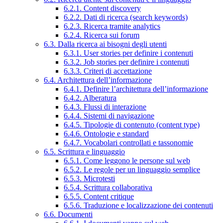
6.2.1. Content discovery
6.2.2. Dati di ricerca (search keywords)
6.2.3. Ricerca tramite analytics
6.2.4. Ricerca sui forum
6.3. Dalla ricerca ai bisogni degli utenti
6.3.1. User stories per definire i contenuti
6.3.2. Job stories per definire i contenuti
6.3.3. Criteri di accettazione
6.4. Architettura dell’informazione
6.4.1. Definire l’architettura dell’informazione
6.4.2. Alberatura
6.4.3. Flussi di interazione
6.4.4. Sistemi di navigazione
6.4.5. Tipologie di contenuto (content type)
6.4.6. Ontologie e standard
6.4.7. Vocabolari controllati e tassonomie
6.5. Scrittura e linguaggio
6.5.1. Come leggono le persone sul web
6.5.2. Le regole per un linguaggio semplice
6.5.3. Microtesti
6.5.4. Scrittura collaborativa
6.5.5. Content critique
6.5.6. Traduzione e localizzazione dei contenuti
6.6. Documenti