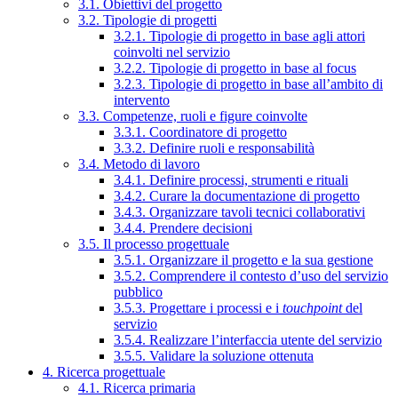
3.1. Obiettivi del progetto
3.2. Tipologie di progetti
3.2.1. Tipologie di progetto in base agli attori
coinvolti nel servizio
3.2.2. Tipologie di progetto in base al focus
3.2.3. Tipologie di progetto in base all’ambito di
intervento
3.3. Competenze, ruoli e figure coinvolte
3.3.1. Coordinatore di progetto
3.3.2. Definire ruoli e responsabilità
3.4. Metodo di lavoro
3.4.1. Definire processi, strumenti e rituali
3.4.2. Curare la documentazione di progetto
3.4.3. Organizzare tavoli tecnici collaborativi
3.4.4. Prendere decisioni
3.5. Il processo progettuale
3.5.1. Organizzare il progetto e la sua gestione
3.5.2. Comprendere il contesto d’uso del servizio
pubblico
3.5.3. Progettare i processi e i
touchpoint
del
servizio
3.5.4. Realizzare l’interfaccia utente del servizio
3.5.5. Validare la soluzione ottenuta
4. Ricerca progettuale
4.1. Ricerca primaria