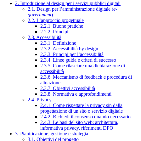
2. Introduzione al design per i servizi pubblici digitali
2.1. Design per l’amministrazione digitale (
e-
government
)
2.2. L’approccio progettuale
2.2.1. Buone pratiche
2.2.2. Principi
2.3. Accessibilità
2.3.1. Definizione
2.3.2. Accessibilità by design
2.3.3. Principi per l’accessibilità
2.3.4. Linee guida e criteri di successo
2.3.5. Come rilasciare una dichiarazione di
accessibilità
2.3.6. Meccanismo di feedback e procedura di
attuazione
2.3.7. Obiettivi accessibilità
2.3.8. Normativa e approfondimenti
2.4. Privacy
2.4.1. Come rispettare la privacy sin dalla
progettazione di un sito o servizio digitale
2.4.2. Richiedi il consenso quando necessario
2.4.3. Le basi del sito web: architettura,
informativa privacy, riferimenti DPO
3. Pianificazione, gestione e strategia
3.1. Obiettivi del progetto