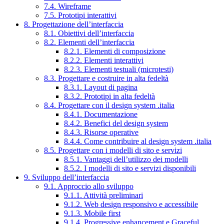
7.4. Wireframe
7.5. Prototipi interattivi
8. Progettazione dell’interfaccia
8.1. Obiettivi dell’interfaccia
8.2. Elementi dell’interfaccia
8.2.1. Elementi di composizione
8.2.2. Elementi interattivi
8.2.3. Elementi testuali (microtesti)
8.3. Progettare e costruire in alta fedeltà
8.3.1. Layout di pagina
8.3.2. Prototipi in alta fedeltà
8.4. Progettare con il design system .italia
8.4.1. Documentazione
8.4.2. Benefici del design system
8.4.3. Risorse operative
8.4.4. Come contribuire al design system .italia
8.5. Progettare con i modelli di sito e servizi
8.5.1. Vantaggi dell’utilizzo dei modelli
8.5.2. I modelli di sito e servizi disponibili
9. Sviluppo dell’interfaccia
9.1. Approccio allo sviluppo
9.1.1. Attività preliminari
9.1.2. Web design responsivo e accessibile
9.1.3. Mobile first
9.1.4. Progressive enhancement e Graceful