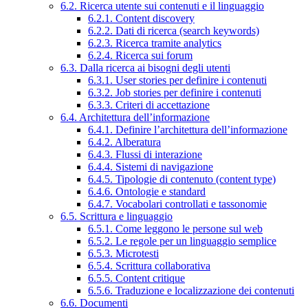
6.2. Ricerca utente sui contenuti e il linguaggio
6.2.1. Content discovery
6.2.2. Dati di ricerca (search keywords)
6.2.3. Ricerca tramite analytics
6.2.4. Ricerca sui forum
6.3. Dalla ricerca ai bisogni degli utenti
6.3.1. User stories per definire i contenuti
6.3.2. Job stories per definire i contenuti
6.3.3. Criteri di accettazione
6.4. Architettura dell’informazione
6.4.1. Definire l’architettura dell’informazione
6.4.2. Alberatura
6.4.3. Flussi di interazione
6.4.4. Sistemi di navigazione
6.4.5. Tipologie di contenuto (content type)
6.4.6. Ontologie e standard
6.4.7. Vocabolari controllati e tassonomie
6.5. Scrittura e linguaggio
6.5.1. Come leggono le persone sul web
6.5.2. Le regole per un linguaggio semplice
6.5.3. Microtesti
6.5.4. Scrittura collaborativa
6.5.5. Content critique
6.5.6. Traduzione e localizzazione dei contenuti
6.6. Documenti