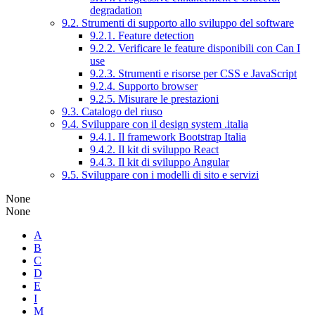
degradation
9.2. Strumenti di supporto allo sviluppo del software
9.2.1. Feature detection
9.2.2. Verificare le feature disponibili con Can I
use
9.2.3. Strumenti e risorse per CSS e JavaScript
9.2.4. Supporto browser
9.2.5. Misurare le prestazioni
9.3. Catalogo del riuso
9.4. Sviluppare con il design system .italia
9.4.1. Il framework Bootstrap Italia
9.4.2. Il kit di sviluppo React
9.4.3. Il kit di sviluppo Angular
9.5. Sviluppare con i modelli di sito e servizi
None
None
A
B
C
D
E
I
M