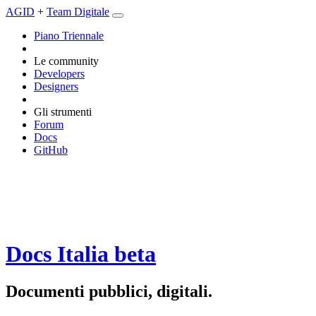
AGID
+
Team Digitale
Piano Triennale
Le community
Developers
Designers
Gli strumenti
Forum
Docs
GitHub
Docs Italia
beta
Documenti pubblici, digitali.