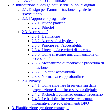
1.3. Contribuisci al manuale
2. Introduzione al design per i servizi pubblici digitali
2.1. Design per l’amministrazione digitale (
e-
government
)
2.2. L’approccio progettuale
2.2.1. Buone pratiche
2.2.2. Principi
2.3. Accessibilità
2.3.1. Definizione
2.3.2. Accessibilità by design
2.3.3. Principi per l’accessibilità
2.3.4. Linee guida e criteri di successo
2.3.5. Come rilasciare una dichiarazione di
accessibilità
2.3.6. Meccanismo di feedback e procedura di
attuazione
2.3.7. Obiettivi accessibilità
2.3.8. Normativa e approfondimenti
2.4. Privacy
2.4.1. Come rispettare la privacy sin dalla
progettazione di un sito o servizio digitale
2.4.2. Richiedi il consenso quando necessario
2.4.3. Le basi del sito web: architettura,
informativa privacy, riferimenti DPO
3. Pianificazione, gestione e strategia