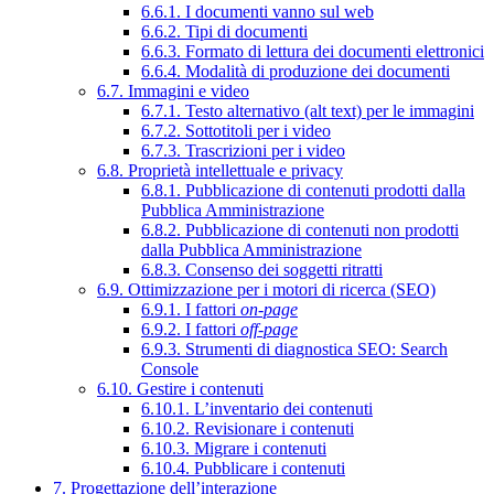
6.6.1. I documenti vanno sul web
6.6.2. Tipi di documenti
6.6.3. Formato di lettura dei documenti elettronici
6.6.4. Modalità di produzione dei documenti
6.7. Immagini e video
6.7.1. Testo alternativo (alt text) per le immagini
6.7.2. Sottotitoli per i video
6.7.3. Trascrizioni per i video
6.8. Proprietà intellettuale e privacy
6.8.1. Pubblicazione di contenuti prodotti dalla
Pubblica Amministrazione
6.8.2. Pubblicazione di contenuti non prodotti
dalla Pubblica Amministrazione
6.8.3. Consenso dei soggetti ritratti
6.9. Ottimizzazione per i motori di ricerca (SEO)
6.9.1. I fattori
on-page
6.9.2. I fattori
off-page
6.9.3. Strumenti di diagnostica SEO: Search
Console
6.10. Gestire i contenuti
6.10.1. L’inventario dei contenuti
6.10.2. Revisionare i contenuti
6.10.3. Migrare i contenuti
6.10.4. Pubblicare i contenuti
7. Progettazione dell’interazione