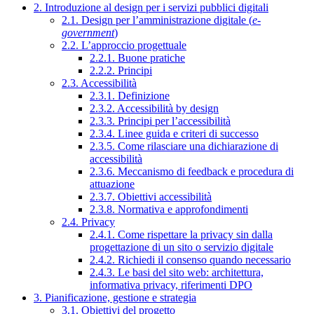
2. Introduzione al design per i servizi pubblici digitali
2.1. Design per l’amministrazione digitale (
e-
government
)
2.2. L’approccio progettuale
2.2.1. Buone pratiche
2.2.2. Principi
2.3. Accessibilità
2.3.1. Definizione
2.3.2. Accessibilità by design
2.3.3. Principi per l’accessibilità
2.3.4. Linee guida e criteri di successo
2.3.5. Come rilasciare una dichiarazione di
accessibilità
2.3.6. Meccanismo di feedback e procedura di
attuazione
2.3.7. Obiettivi accessibilità
2.3.8. Normativa e approfondimenti
2.4. Privacy
2.4.1. Come rispettare la privacy sin dalla
progettazione di un sito o servizio digitale
2.4.2. Richiedi il consenso quando necessario
2.4.3. Le basi del sito web: architettura,
informativa privacy, riferimenti DPO
3. Pianificazione, gestione e strategia
3.1. Obiettivi del progetto