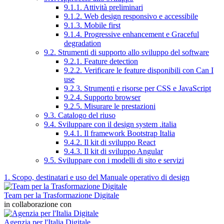
9.1.1. Attività preliminari
9.1.2. Web design responsivo e accessibile
9.1.3. Mobile first
9.1.4. Progressive enhancement e Graceful
degradation
9.2. Strumenti di supporto allo sviluppo del software
9.2.1. Feature detection
9.2.2. Verificare le feature disponibili con Can I
use
9.2.3. Strumenti e risorse per CSS e JavaScript
9.2.4. Supporto browser
9.2.5. Misurare le prestazioni
9.3. Catalogo del riuso
9.4. Sviluppare con il design system .italia
9.4.1. Il framework Bootstrap Italia
9.4.2. Il kit di sviluppo React
9.4.3. Il kit di sviluppo Angular
9.5. Sviluppare con i modelli di sito e servizi
1. Scopo, destinatari e uso del Manuale operativo di design
Team per la Trasformazione Digitale
in collaborazione con
Agenzia per l'Italia Digitale