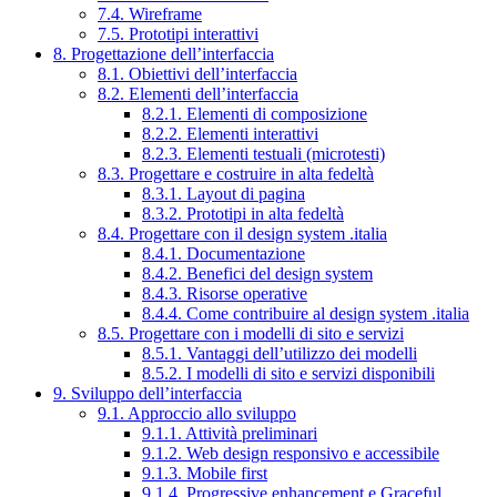
7.4. Wireframe
7.5. Prototipi interattivi
8. Progettazione dell’interfaccia
8.1. Obiettivi dell’interfaccia
8.2. Elementi dell’interfaccia
8.2.1. Elementi di composizione
8.2.2. Elementi interattivi
8.2.3. Elementi testuali (microtesti)
8.3. Progettare e costruire in alta fedeltà
8.3.1. Layout di pagina
8.3.2. Prototipi in alta fedeltà
8.4. Progettare con il design system .italia
8.4.1. Documentazione
8.4.2. Benefici del design system
8.4.3. Risorse operative
8.4.4. Come contribuire al design system .italia
8.5. Progettare con i modelli di sito e servizi
8.5.1. Vantaggi dell’utilizzo dei modelli
8.5.2. I modelli di sito e servizi disponibili
9. Sviluppo dell’interfaccia
9.1. Approccio allo sviluppo
9.1.1. Attività preliminari
9.1.2. Web design responsivo e accessibile
9.1.3. Mobile first
9.1.4. Progressive enhancement e Graceful