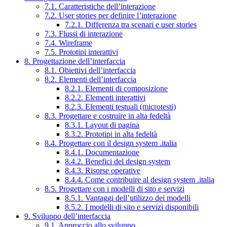
7.1. Caratteristiche dell’interazione
7.2. User stories per definire l’interazione
7.2.1. Differenza tra scenari e user stories
7.3. Flussi di interazione
7.4. Wireframe
7.5. Prototipi interattivi
8. Progettazione dell’interfaccia
8.1. Obiettivi dell’interfaccia
8.2. Elementi dell’interfaccia
8.2.1. Elementi di composizione
8.2.2. Elementi interattivi
8.2.3. Elementi testuali (microtesti)
8.3. Progettare e costruire in alta fedeltà
8.3.1. Layout di pagina
8.3.2. Prototipi in alta fedeltà
8.4. Progettare con il design system .italia
8.4.1. Documentazione
8.4.2. Benefici del design system
8.4.3. Risorse operative
8.4.4. Come contribuire al design system .italia
8.5. Progettare con i modelli di sito e servizi
8.5.1. Vantaggi dell’utilizzo dei modelli
8.5.2. I modelli di sito e servizi disponibili
9. Sviluppo dell’interfaccia
9.1. Approccio allo sviluppo