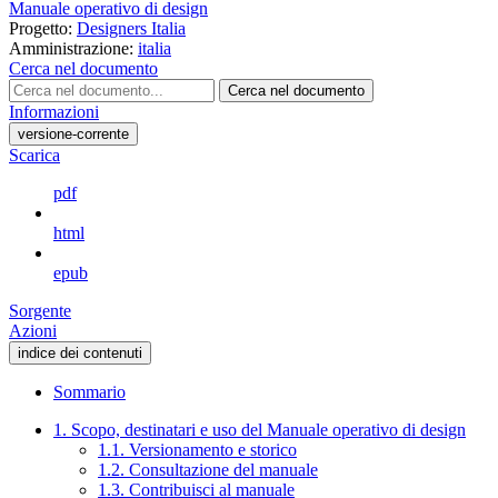
Manuale operativo di design
Progetto:
Designers Italia
Amministrazione:
italia
Cerca nel documento
Cerca nel documento
Informazioni
versione-corrente
Scarica
pdf
html
epub
Sorgente
Azioni
indice dei contenuti
Sommario
1. Scopo, destinatari e uso del Manuale operativo di design
1.1. Versionamento e storico
1.2. Consultazione del manuale
1.3. Contribuisci al manuale