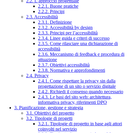
2.2. L’approccio progettuale
2.2.1. Buone pratiche
2.2.2. Principi
2.3. Accessibilità
2.3.1. Definizione
2.3.2. Accessibilità by design
2.3.3. Principi per l’accessibilità
2.3.4. Linee guida e criteri di successo
2.3.5. Come rilasciare una dichiarazione di
accessibilità
2.3.6. Meccanismo di feedback e procedura di
attuazione
2.3.7. Obiettivi accessibilità
2.3.8. Normativa e approfondimenti
2.4. Privacy
2.4.1. Come rispettare la privacy sin dalla
progettazione di un sito o servizio digitale
2.4.2. Richiedi il consenso quando necessario
2.4.3. Le basi del sito web: architettura,
informativa privacy, riferimenti DPO
3. Pianificazione, gestione e strategia
3.1. Obiettivi del progetto
3.2. Tipologie di progetti
3.2.1. Tipologie di progetto in base agli attori
coinvolti nel servizio