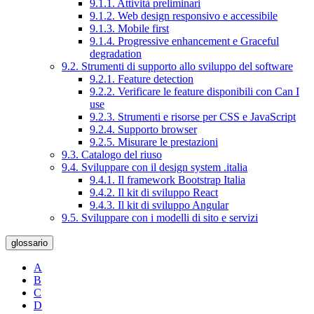
9.1.1. Attività preliminari
9.1.2. Web design responsivo e accessibile
9.1.3. Mobile first
9.1.4. Progressive enhancement e Graceful
degradation
9.2. Strumenti di supporto allo sviluppo del software
9.2.1. Feature detection
9.2.2. Verificare le feature disponibili con Can I
use
9.2.3. Strumenti e risorse per CSS e JavaScript
9.2.4. Supporto browser
9.2.5. Misurare le prestazioni
9.3. Catalogo del riuso
9.4. Sviluppare con il design system .italia
9.4.1. Il framework Bootstrap Italia
9.4.2. Il kit di sviluppo React
9.4.3. Il kit di sviluppo Angular
9.5. Sviluppare con i modelli di sito e servizi
glossario
A
B
C
D