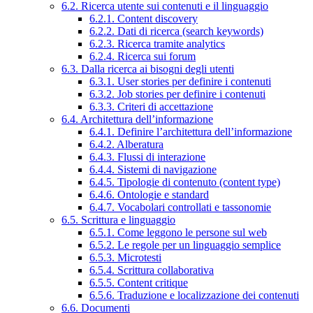
6.2. Ricerca utente sui contenuti e il linguaggio
6.2.1. Content discovery
6.2.2. Dati di ricerca (search keywords)
6.2.3. Ricerca tramite analytics
6.2.4. Ricerca sui forum
6.3. Dalla ricerca ai bisogni degli utenti
6.3.1. User stories per definire i contenuti
6.3.2. Job stories per definire i contenuti
6.3.3. Criteri di accettazione
6.4. Architettura dell’informazione
6.4.1. Definire l’architettura dell’informazione
6.4.2. Alberatura
6.4.3. Flussi di interazione
6.4.4. Sistemi di navigazione
6.4.5. Tipologie di contenuto (content type)
6.4.6. Ontologie e standard
6.4.7. Vocabolari controllati e tassonomie
6.5. Scrittura e linguaggio
6.5.1. Come leggono le persone sul web
6.5.2. Le regole per un linguaggio semplice
6.5.3. Microtesti
6.5.4. Scrittura collaborativa
6.5.5. Content critique
6.5.6. Traduzione e localizzazione dei contenuti
6.6. Documenti