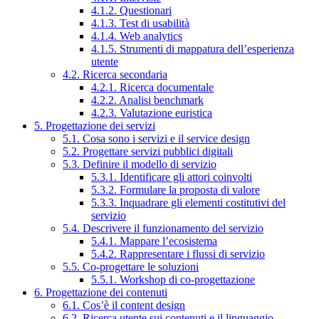
4.1.2. Questionari
4.1.3. Test di usabilità
4.1.4. Web analytics
4.1.5. Strumenti di mappatura dell’esperienza
utente
4.2. Ricerca secondaria
4.2.1. Ricerca documentale
4.2.2. Analisi benchmark
4.2.3. Valutazione euristica
5. Progettazione dei servizi
5.1. Cosa sono i servizi e il service design
5.2. Progettare servizi pubblici digitali
5.3. Definire il modello di servizio
5.3.1. Identificare gli attori coinvolti
5.3.2. Formulare la proposta di valore
5.3.3. Inquadrare gli elementi costitutivi del
servizio
5.4. Descrivere il funzionamento del servizio
5.4.1. Mappare l’ecosistema
5.4.2. Rappresentare i flussi di servizio
5.5. Co-progettare le soluzioni
5.5.1. Workshop di co-progettazione
6. Progettazione dei contenuti
6.1. Cos’è il content design
6.2. Ricerca utente sui contenuti e il linguaggio