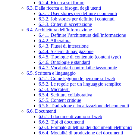
6.2.4. Ricerca sui forum
6.3. Dalla ricerca ai bisogni degli utenti
6.3.1. User stories per definire i contenuti
6.3.2. Job stories per definire i contenuti
6.3.3. Criteri di accettazione
6.4. Architettura dell’informazione
6.4.1. Definire l’architettura dell’informazione
6.4.2. Alberatura
6.4.3. Flussi di interazione
6.4.4. Sistemi di navigazione
6.4.5. Tipologie di contenuto (content type)
6.4.6. Ontologie e standard
6.4.7. Vocabolari controllati e tassonomie
6.5. Scrittura e linguaggio
6.5.1. Come leggono le persone sul web
6.5.2. Le regole per un linguaggio semplice
6.5.3. Microtesti
6.5.4. Scrittura collaborativa
6.5.5. Content critique
6.5.6. Traduzione e localizzazione dei contenuti
6.6. Documenti
6.6.1. I documenti vanno sul web
6.6.2. Tipi di documenti
6.6.3. Formato di lettura dei documenti elettronici
6.6.4. Modalità di produzione dei documenti