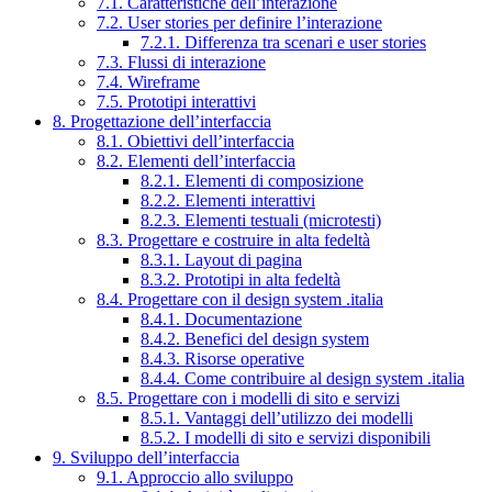
7.1. Caratteristiche dell’interazione
7.2. User stories per definire l’interazione
7.2.1. Differenza tra scenari e user stories
7.3. Flussi di interazione
7.4. Wireframe
7.5. Prototipi interattivi
8. Progettazione dell’interfaccia
8.1. Obiettivi dell’interfaccia
8.2. Elementi dell’interfaccia
8.2.1. Elementi di composizione
8.2.2. Elementi interattivi
8.2.3. Elementi testuali (microtesti)
8.3. Progettare e costruire in alta fedeltà
8.3.1. Layout di pagina
8.3.2. Prototipi in alta fedeltà
8.4. Progettare con il design system .italia
8.4.1. Documentazione
8.4.2. Benefici del design system
8.4.3. Risorse operative
8.4.4. Come contribuire al design system .italia
8.5. Progettare con i modelli di sito e servizi
8.5.1. Vantaggi dell’utilizzo dei modelli
8.5.2. I modelli di sito e servizi disponibili
9. Sviluppo dell’interfaccia
9.1. Approccio allo sviluppo