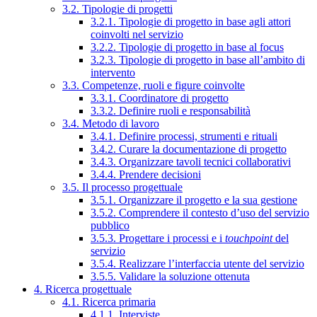
3.2. Tipologie di progetti
3.2.1. Tipologie di progetto in base agli attori
coinvolti nel servizio
3.2.2. Tipologie di progetto in base al focus
3.2.3. Tipologie di progetto in base all’ambito di
intervento
3.3. Competenze, ruoli e figure coinvolte
3.3.1. Coordinatore di progetto
3.3.2. Definire ruoli e responsabilità
3.4. Metodo di lavoro
3.4.1. Definire processi, strumenti e rituali
3.4.2. Curare la documentazione di progetto
3.4.3. Organizzare tavoli tecnici collaborativi
3.4.4. Prendere decisioni
3.5. Il processo progettuale
3.5.1. Organizzare il progetto e la sua gestione
3.5.2. Comprendere il contesto d’uso del servizio
pubblico
3.5.3. Progettare i processi e i
touchpoint
del
servizio
3.5.4. Realizzare l’interfaccia utente del servizio
3.5.5. Validare la soluzione ottenuta
4. Ricerca progettuale
4.1. Ricerca primaria
4.1.1. Interviste