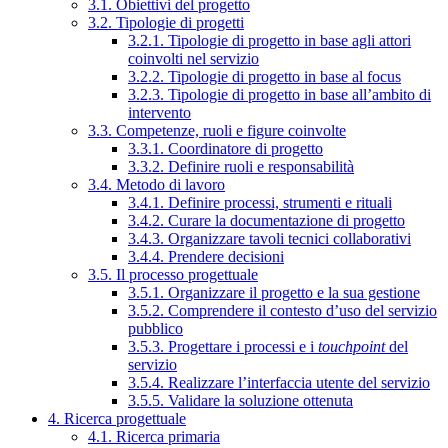
3.1. Obiettivi del progetto
3.2. Tipologie di progetti
3.2.1. Tipologie di progetto in base agli attori
coinvolti nel servizio
3.2.2. Tipologie di progetto in base al focus
3.2.3. Tipologie di progetto in base all’ambito di
intervento
3.3. Competenze, ruoli e figure coinvolte
3.3.1. Coordinatore di progetto
3.3.2. Definire ruoli e responsabilità
3.4. Metodo di lavoro
3.4.1. Definire processi, strumenti e rituali
3.4.2. Curare la documentazione di progetto
3.4.3. Organizzare tavoli tecnici collaborativi
3.4.4. Prendere decisioni
3.5. Il processo progettuale
3.5.1. Organizzare il progetto e la sua gestione
3.5.2. Comprendere il contesto d’uso del servizio
pubblico
3.5.3. Progettare i processi e i
touchpoint
del
servizio
3.5.4. Realizzare l’interfaccia utente del servizio
3.5.5. Validare la soluzione ottenuta
4. Ricerca progettuale
4.1. Ricerca primaria