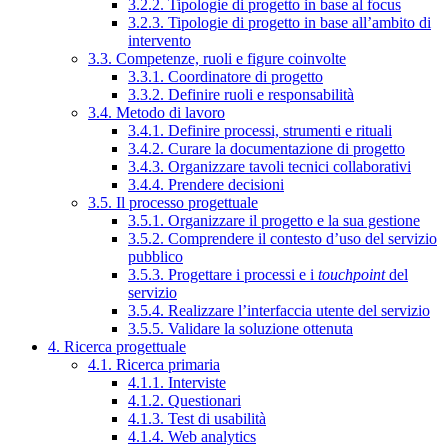
3.2.2. Tipologie di progetto in base al focus
3.2.3. Tipologie di progetto in base all’ambito di
intervento
3.3. Competenze, ruoli e figure coinvolte
3.3.1. Coordinatore di progetto
3.3.2. Definire ruoli e responsabilità
3.4. Metodo di lavoro
3.4.1. Definire processi, strumenti e rituali
3.4.2. Curare la documentazione di progetto
3.4.3. Organizzare tavoli tecnici collaborativi
3.4.4. Prendere decisioni
3.5. Il processo progettuale
3.5.1. Organizzare il progetto e la sua gestione
3.5.2. Comprendere il contesto d’uso del servizio
pubblico
3.5.3. Progettare i processi e i
touchpoint
del
servizio
3.5.4. Realizzare l’interfaccia utente del servizio
3.5.5. Validare la soluzione ottenuta
4. Ricerca progettuale
4.1. Ricerca primaria
4.1.1. Interviste
4.1.2. Questionari
4.1.3. Test di usabilità
4.1.4. Web analytics