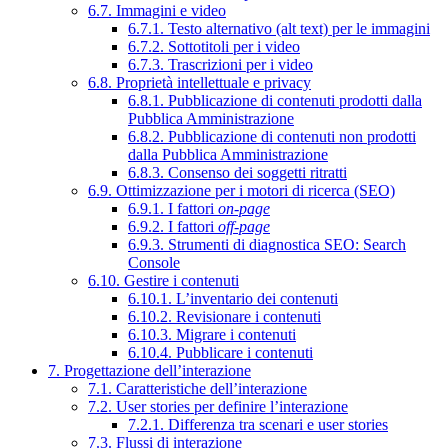
6.7. Immagini e video
6.7.1. Testo alternativo (alt text) per le immagini
6.7.2. Sottotitoli per i video
6.7.3. Trascrizioni per i video
6.8. Proprietà intellettuale e privacy
6.8.1. Pubblicazione di contenuti prodotti dalla
Pubblica Amministrazione
6.8.2. Pubblicazione di contenuti non prodotti
dalla Pubblica Amministrazione
6.8.3. Consenso dei soggetti ritratti
6.9. Ottimizzazione per i motori di ricerca (SEO)
6.9.1. I fattori
on-page
6.9.2. I fattori
off-page
6.9.3. Strumenti di diagnostica SEO: Search
Console
6.10. Gestire i contenuti
6.10.1. L’inventario dei contenuti
6.10.2. Revisionare i contenuti
6.10.3. Migrare i contenuti
6.10.4. Pubblicare i contenuti
7. Progettazione dell’interazione
7.1. Caratteristiche dell’interazione
7.2. User stories per definire l’interazione
7.2.1. Differenza tra scenari e user stories
7.3. Flussi di interazione