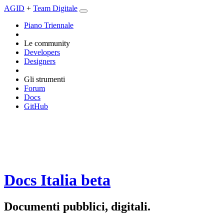
AGID
+
Team Digitale
Piano Triennale
Le community
Developers
Designers
Gli strumenti
Forum
Docs
GitHub
Docs Italia
beta
Documenti pubblici, digitali.