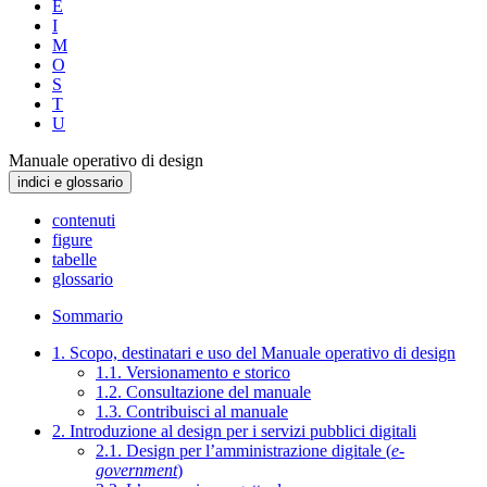
E
I
M
O
S
T
U
Manuale operativo di design
indici e glossario
contenuti
figure
tabelle
glossario
Sommario
1. Scopo, destinatari e uso del Manuale operativo di design
1.1. Versionamento e storico
1.2. Consultazione del manuale
1.3. Contribuisci al manuale
2. Introduzione al design per i servizi pubblici digitali
2.1. Design per l’amministrazione digitale (
e-
government
)