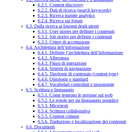
6.2.1. Content discovery
6.2.2. Dati di ricerca (search keywords)
6.2.3. Ricerca tramite analytics
6.2.4. Ricerca sui forum
6.3. Dalla ricerca ai bisogni degli utenti
6.3.1. User stories per definire i contenuti
6.3.2. Job stories per definire i contenuti
6.3.3. Criteri di accettazione
6.4. Architettura dell’informazione
6.4.1. Definire l’architettura dell’informazione
6.4.2. Alberatura
6.4.3. Flussi di interazione
6.4.4. Sistemi di navigazione
6.4.5. Tipologie di contenuto (content type)
6.4.6. Ontologie e standard
6.4.7. Vocabolari controllati e tassonomie
6.5. Scrittura e linguaggio
6.5.1. Come leggono le persone sul web
6.5.2. Le regole per un linguaggio semplice
6.5.3. Microtesti
6.5.4. Scrittura collaborativa
6.5.5. Content critique
6.5.6. Traduzione e localizzazione dei contenuti
6.6. Documenti