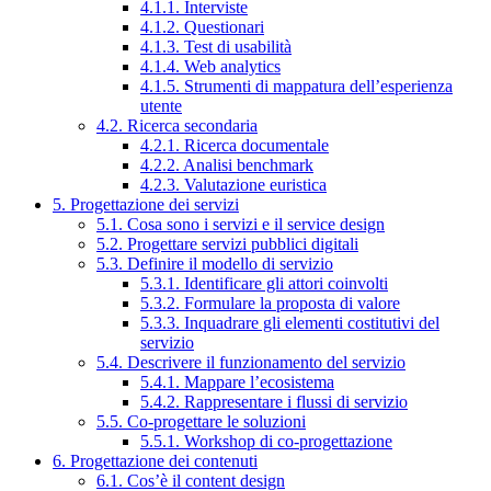
4.1.1. Interviste
4.1.2. Questionari
4.1.3. Test di usabilità
4.1.4. Web analytics
4.1.5. Strumenti di mappatura dell’esperienza
utente
4.2. Ricerca secondaria
4.2.1. Ricerca documentale
4.2.2. Analisi benchmark
4.2.3. Valutazione euristica
5. Progettazione dei servizi
5.1. Cosa sono i servizi e il service design
5.2. Progettare servizi pubblici digitali
5.3. Definire il modello di servizio
5.3.1. Identificare gli attori coinvolti
5.3.2. Formulare la proposta di valore
5.3.3. Inquadrare gli elementi costitutivi del
servizio
5.4. Descrivere il funzionamento del servizio
5.4.1. Mappare l’ecosistema
5.4.2. Rappresentare i flussi di servizio
5.5. Co-progettare le soluzioni
5.5.1. Workshop di co-progettazione
6. Progettazione dei contenuti
6.1. Cos’è il content design