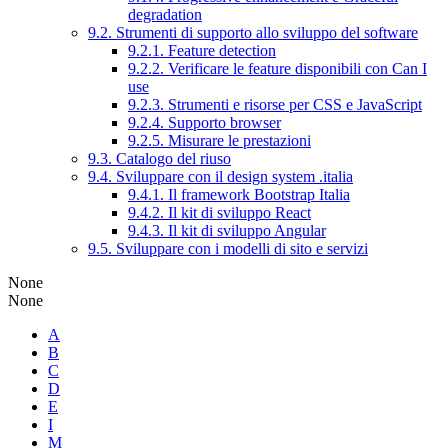
degradation
9.2. Strumenti di supporto allo sviluppo del software
9.2.1. Feature detection
9.2.2. Verificare le feature disponibili con Can I
use
9.2.3. Strumenti e risorse per CSS e JavaScript
9.2.4. Supporto browser
9.2.5. Misurare le prestazioni
9.3. Catalogo del riuso
9.4. Sviluppare con il design system .italia
9.4.1. Il framework Bootstrap Italia
9.4.2. Il kit di sviluppo React
9.4.3. Il kit di sviluppo Angular
9.5. Sviluppare con i modelli di sito e servizi
None
None
A
B
C
D
E
I
M