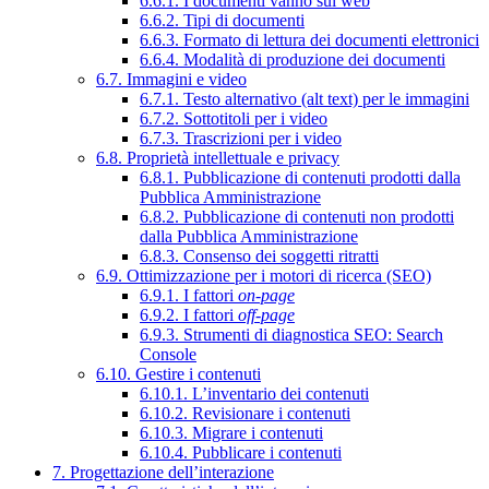
6.6.1. I documenti vanno sul web
6.6.2. Tipi di documenti
6.6.3. Formato di lettura dei documenti elettronici
6.6.4. Modalità di produzione dei documenti
6.7. Immagini e video
6.7.1. Testo alternativo (alt text) per le immagini
6.7.2. Sottotitoli per i video
6.7.3. Trascrizioni per i video
6.8. Proprietà intellettuale e privacy
6.8.1. Pubblicazione di contenuti prodotti dalla
Pubblica Amministrazione
6.8.2. Pubblicazione di contenuti non prodotti
dalla Pubblica Amministrazione
6.8.3. Consenso dei soggetti ritratti
6.9. Ottimizzazione per i motori di ricerca (SEO)
6.9.1. I fattori
on-page
6.9.2. I fattori
off-page
6.9.3. Strumenti di diagnostica SEO: Search
Console
6.10. Gestire i contenuti
6.10.1. L’inventario dei contenuti
6.10.2. Revisionare i contenuti
6.10.3. Migrare i contenuti
6.10.4. Pubblicare i contenuti
7. Progettazione dell’interazione