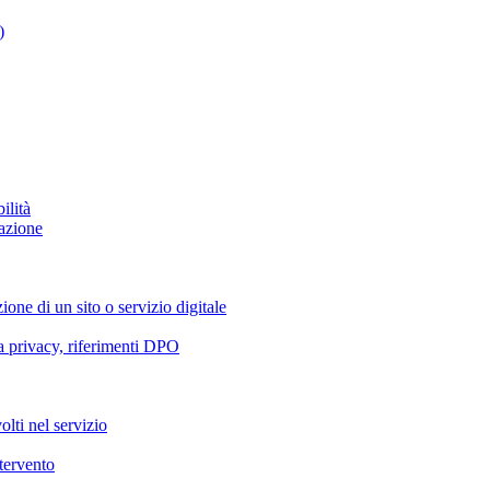
)
ilità
azione
ione di un sito o servizio digitale
va privacy, riferimenti DPO
olti nel servizio
ntervento