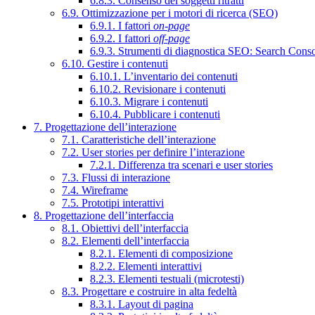
6.8.3. Consenso dei soggetti ritratti
6.9. Ottimizzazione per i motori di ricerca (SEO)
6.9.1. I fattori
on-page
6.9.2. I fattori
off-page
6.9.3. Strumenti di diagnostica SEO: Search Cons
6.10. Gestire i contenuti
6.10.1. L’inventario dei contenuti
6.10.2. Revisionare i contenuti
6.10.3. Migrare i contenuti
6.10.4. Pubblicare i contenuti
7. Progettazione dell’interazione
7.1. Caratteristiche dell’interazione
7.2. User stories per definire l’interazione
7.2.1. Differenza tra scenari e user stories
7.3. Flussi di interazione
7.4. Wireframe
7.5. Prototipi interattivi
8. Progettazione dell’interfaccia
8.1. Obiettivi dell’interfaccia
8.2. Elementi dell’interfaccia
8.2.1. Elementi di composizione
8.2.2. Elementi interattivi
8.2.3. Elementi testuali (microtesti)
8.3. Progettare e costruire in alta fedeltà
8.3.1. Layout di pagina