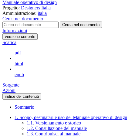
Manuale operativo di design
Progetto:
Designers Italia
Amministrazione:
italia
Cerca nel documento
Cerca nel documento
Informazioni
versione-corrente
Scarica
pdf
html
epub
Sorgente
Azioni
indice dei contenuti
Sommario
1. Scopo, destinatari e uso del Manuale operativo di design
1.1. Versionamento e storico
1.2. Consultazione del manuale
1.3. Contribuisci al manuale