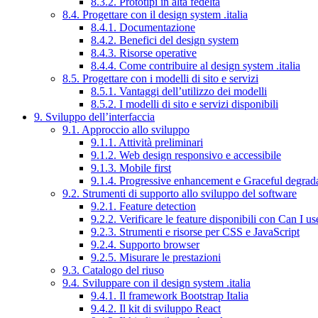
8.3.2. Prototipi in alta fedeltà
8.4. Progettare con il design system .italia
8.4.1. Documentazione
8.4.2. Benefici del design system
8.4.3. Risorse operative
8.4.4. Come contribuire al design system .italia
8.5. Progettare con i modelli di sito e servizi
8.5.1. Vantaggi dell’utilizzo dei modelli
8.5.2. I modelli di sito e servizi disponibili
9. Sviluppo dell’interfaccia
9.1. Approccio allo sviluppo
9.1.1. Attività preliminari
9.1.2. Web design responsivo e accessibile
9.1.3. Mobile first
9.1.4. Progressive enhancement e Graceful degrad
9.2. Strumenti di supporto allo sviluppo del software
9.2.1. Feature detection
9.2.2. Verificare le feature disponibili con Can I us
9.2.3. Strumenti e risorse per CSS e JavaScript
9.2.4. Supporto browser
9.2.5. Misurare le prestazioni
9.3. Catalogo del riuso
9.4. Sviluppare con il design system .italia
9.4.1. Il framework Bootstrap Italia
9.4.2. Il kit di sviluppo React