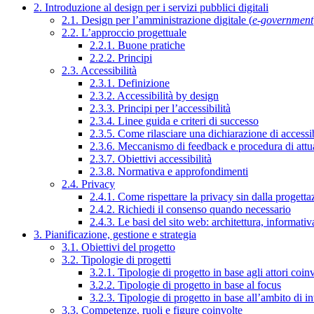
2. Introduzione al design per i servizi pubblici digitali
2.1. Design per l’amministrazione digitale (
e-government
2.2. L’approccio progettuale
2.2.1. Buone pratiche
2.2.2. Principi
2.3. Accessibilità
2.3.1. Definizione
2.3.2. Accessibilità by design
2.3.3. Principi per l’accessibilità
2.3.4. Linee guida e criteri di successo
2.3.5. Come rilasciare una dichiarazione di accessib
2.3.6. Meccanismo di feedback e procedura di attu
2.3.7. Obiettivi accessibilità
2.3.8. Normativa e approfondimenti
2.4. Privacy
2.4.1. Come rispettare la privacy sin dalla progettaz
2.4.2. Richiedi il consenso quando necessario
2.4.3. Le basi del sito web: architettura, informati
3. Pianificazione, gestione e strategia
3.1. Obiettivi del progetto
3.2. Tipologie di progetti
3.2.1. Tipologie di progetto in base agli attori coinv
3.2.2. Tipologie di progetto in base al focus
3.2.3. Tipologie di progetto in base all’ambito di i
3.3. Competenze, ruoli e figure coinvolte