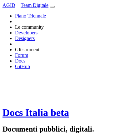
AGID
+
Team Digitale
Piano Triennale
Le community
Developers
Designers
Gli strumenti
Forum
Docs
GitHub
Docs Italia
beta
Documenti pubblici, digitali.