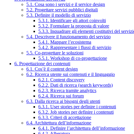
5.1. Cosa sono i servizi e il service design
5.2. Progettare servizi pubblici digitali
5.3. Definire il modello di servizio
5.3.1. Identificare gli attori coinvolti
5.3.2. Formulare la proposta di valore
5.3.3. Inquadrare gli elementi costitutivi del serviz
5.4. Descrivere il funzionamento del servizio
5.4.1. Mappare l’ecosistema
5.4.2. Rappresentare i flussi di servizio
5.5. Co-progettare le soluzioni
5.5.1. Workshop di co-progettazione
6. Progettazione dei contenuti
6.1. Cos’è il content design
6.2. Ricerca utente sui contenuti e il linguaggio
6.2.1. Content discovery
6.2.2. Dati di ricerca (search keywords)
6.2.3. Ricerca tramite analytics
6.2.4. Ricerca sui forum
6.3. Dalla ricerca ai bisogni degli utenti
6.3.1. User stories per definire i contenuti
6.3.2. Job stories per definire i contenuti
6.3.3. Criteri di accettazione
6.4. Architettura dell’informazione
6.4.1. Definire l’architettura dell’informazione
6.4.2. Alberatura