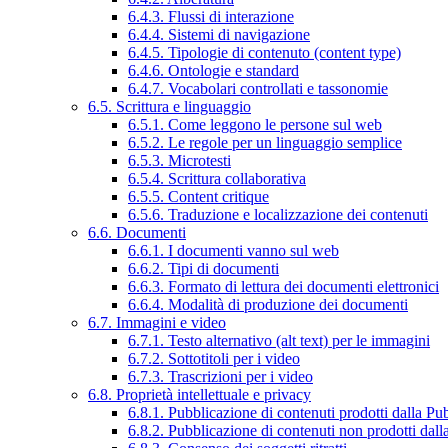
6.4.3. Flussi di interazione
6.4.4. Sistemi di navigazione
6.4.5. Tipologie di contenuto (content type)
6.4.6. Ontologie e standard
6.4.7. Vocabolari controllati e tassonomie
6.5. Scrittura e linguaggio
6.5.1. Come leggono le persone sul web
6.5.2. Le regole per un linguaggio semplice
6.5.3. Microtesti
6.5.4. Scrittura collaborativa
6.5.5. Content critique
6.5.6. Traduzione e localizzazione dei contenuti
6.6. Documenti
6.6.1. I documenti vanno sul web
6.6.2. Tipi di documenti
6.6.3. Formato di lettura dei documenti elettronici
6.6.4. Modalità di produzione dei documenti
6.7. Immagini e video
6.7.1. Testo alternativo (alt text) per le immagini
6.7.2. Sottotitoli per i video
6.7.3. Trascrizioni per i video
6.8. Proprietà intellettuale e privacy
6.8.1. Pubblicazione di contenuti prodotti dalla P
6.8.2. Pubblicazione di contenuti non prodotti dal