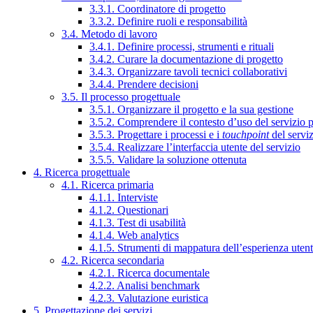
3.3.1. Coordinatore di progetto
3.3.2. Definire ruoli e responsabilità
3.4. Metodo di lavoro
3.4.1. Definire processi, strumenti e rituali
3.4.2. Curare la documentazione di progetto
3.4.3. Organizzare tavoli tecnici collaborativi
3.4.4. Prendere decisioni
3.5. Il processo progettuale
3.5.1. Organizzare il progetto e la sua gestione
3.5.2. Comprendere il contesto d’uso del servizio 
3.5.3. Progettare i processi e i
touchpoint
del servi
3.5.4. Realizzare l’interfaccia utente del servizio
3.5.5. Validare la soluzione ottenuta
4. Ricerca progettuale
4.1. Ricerca primaria
4.1.1. Interviste
4.1.2. Questionari
4.1.3. Test di usabilità
4.1.4. Web analytics
4.1.5. Strumenti di mappatura dell’esperienza uten
4.2. Ricerca secondaria
4.2.1. Ricerca documentale
4.2.2. Analisi benchmark
4.2.3. Valutazione euristica
5. Progettazione dei servizi