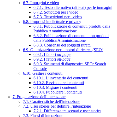
6.7. Immagini e video
6.7.1. Testo alternativo (alt text) per le immagini
6.7.2. Sottotitoli per i video
6.7.3. Trascrizioni per i video
6.8. Proprietà intellettuale e privacy
6.8.1. Pubblicazione di contenuti prodotti dalla
Pubblica Amministrazione
6.8.2. Pubblicazione di contenuti non prodotti
dalla Pubblica Amministrazione
6.8.3. Consenso dei soggetti ritratti
6.9. Ottimizzazione per i motori di ricerca (SEO)
6.9.1. I fattori
on-page
6.9.2. I fattori
off-page
6.9.3. Strumenti di diagnostica SEO: Search
Console
6.10. Gestire i contenuti
6.10.1. L’inventario dei contenuti
6.10.2. Revisionare i contenuti
6.10.3. Migrare i contenuti
6.10.4. Pubblicare i contenuti
7. Progettazione dell’interazione
7.1. Caratteristiche dell’interazione
7.2. User stories per definire l’interazione
7.2.1. Differenza tra scenari e user stories
7.3. Flussi di interazione