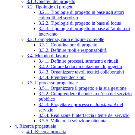
3.1. Obiettivi del progetto
3.2. Tipologie di progetti
3.2.1. Tipologie di progetto in base agli attori
coinvolti nel servizio
3.2.2. Tipologie di progetto in base al focus
3.2.3. Tipologie di progetto in base all’ambito di
intervento
3.3. Competenze, ruoli e figure coinvolte
3.3.1. Coordinatore di progetto
3.3.2. Definire ruoli e responsabilità
3.4. Metodo di lavoro
3.4.1. Definire processi, strumenti e rituali
3.4.2. Curare la documentazione di progetto
3.4.3. Organizzare tavoli tecnici collaborativi
3.4.4. Prendere decisioni
3.5. Il processo progettuale
3.5.1. Organizzare il progetto e la sua gestione
3.5.2. Comprendere il contesto d’uso del servizio
pubblico
3.5.3. Progettare i processi e i
touchpoint
del
servizio
3.5.4. Realizzare l’interfaccia utente del servizio
3.5.5. Validare la soluzione ottenuta
4. Ricerca progettuale
4.1. Ricerca primaria