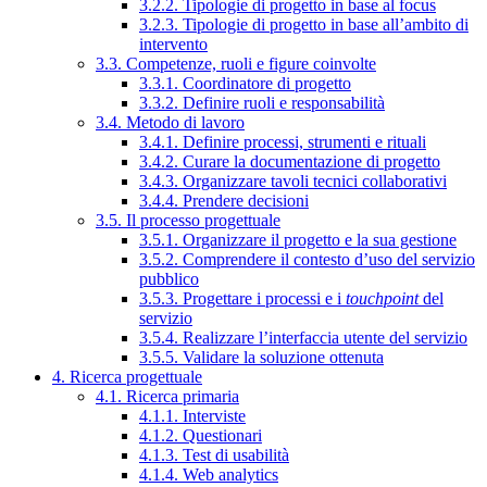
3.2.2. Tipologie di progetto in base al focus
3.2.3. Tipologie di progetto in base all’ambito di
intervento
3.3. Competenze, ruoli e figure coinvolte
3.3.1. Coordinatore di progetto
3.3.2. Definire ruoli e responsabilità
3.4. Metodo di lavoro
3.4.1. Definire processi, strumenti e rituali
3.4.2. Curare la documentazione di progetto
3.4.3. Organizzare tavoli tecnici collaborativi
3.4.4. Prendere decisioni
3.5. Il processo progettuale
3.5.1. Organizzare il progetto e la sua gestione
3.5.2. Comprendere il contesto d’uso del servizio
pubblico
3.5.3. Progettare i processi e i
touchpoint
del
servizio
3.5.4. Realizzare l’interfaccia utente del servizio
3.5.5. Validare la soluzione ottenuta
4. Ricerca progettuale
4.1. Ricerca primaria
4.1.1. Interviste
4.1.2. Questionari
4.1.3. Test di usabilità
4.1.4. Web analytics