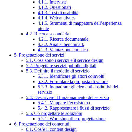
4.1.1. Interviste
4.1.2. Questionari
4.1.3. Test di usabilità
4.1.4. Web analytics
4.1.5. Strumenti di mappatura dell’esperienza
utente
4.2. Ricerca secondaria
4.2.1. Ricerca documentale
4.2.2. Analisi benchmark
4.2.3. Valutazione euristica
5. Progettazione dei servizi
5.1. Cosa sono i servizi e il service design
5.2. Progettare servizi pubblici digitali
5.3. Definire il modello di servizio
5.3.1. Identificare gli attori coinvolti
5.3.2. Formulare la proposta di valore
5.3.3. Inquadrare gli elementi costitutivi del
servizio
5.4. Descrivere il funzionamento del servizio
5.4.1. Mappare l’ecosistema
5.4.2. Rappresentare i flussi di servizio
5.5. Co-progettare le soluzioni
5.5.1. Workshop di co-progettazione
6. Progettazione dei contenuti
6.1. Cos’è il content design