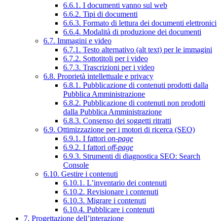
6.6.1. I documenti vanno sul web
6.6.2. Tipi di documenti
6.6.3. Formato di lettura dei documenti elettronici
6.6.4. Modalità di produzione dei documenti
6.7. Immagini e video
6.7.1. Testo alternativo (alt text) per le immagini
6.7.2. Sottotitoli per i video
6.7.3. Trascrizioni per i video
6.8. Proprietà intellettuale e privacy
6.8.1. Pubblicazione di contenuti prodotti dalla
Pubblica Amministrazione
6.8.2. Pubblicazione di contenuti non prodotti
dalla Pubblica Amministrazione
6.8.3. Consenso dei soggetti ritratti
6.9. Ottimizzazione per i motori di ricerca (SEO)
6.9.1. I fattori
on-page
6.9.2. I fattori
off-page
6.9.3. Strumenti di diagnostica SEO: Search
Console
6.10. Gestire i contenuti
6.10.1. L’inventario dei contenuti
6.10.2. Revisionare i contenuti
6.10.3. Migrare i contenuti
6.10.4. Pubblicare i contenuti
7. Progettazione dell’interazione