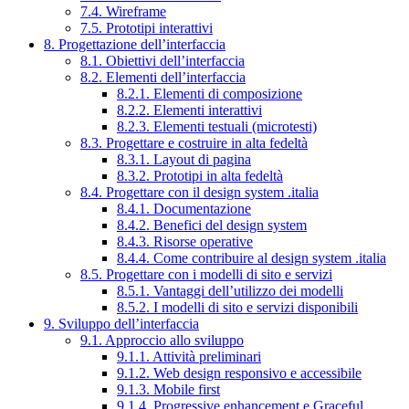
7.4. Wireframe
7.5. Prototipi interattivi
8. Progettazione dell’interfaccia
8.1. Obiettivi dell’interfaccia
8.2. Elementi dell’interfaccia
8.2.1. Elementi di composizione
8.2.2. Elementi interattivi
8.2.3. Elementi testuali (microtesti)
8.3. Progettare e costruire in alta fedeltà
8.3.1. Layout di pagina
8.3.2. Prototipi in alta fedeltà
8.4. Progettare con il design system .italia
8.4.1. Documentazione
8.4.2. Benefici del design system
8.4.3. Risorse operative
8.4.4. Come contribuire al design system .italia
8.5. Progettare con i modelli di sito e servizi
8.5.1. Vantaggi dell’utilizzo dei modelli
8.5.2. I modelli di sito e servizi disponibili
9. Sviluppo dell’interfaccia
9.1. Approccio allo sviluppo
9.1.1. Attività preliminari
9.1.2. Web design responsivo e accessibile
9.1.3. Mobile first
9.1.4. Progressive enhancement e Graceful