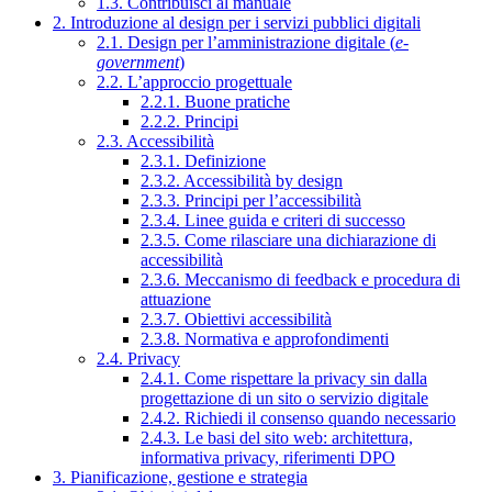
1.3. Contribuisci al manuale
2. Introduzione al design per i servizi pubblici digitali
2.1. Design per l’amministrazione digitale (
e-
government
)
2.2. L’approccio progettuale
2.2.1. Buone pratiche
2.2.2. Principi
2.3. Accessibilità
2.3.1. Definizione
2.3.2. Accessibilità by design
2.3.3. Principi per l’accessibilità
2.3.4. Linee guida e criteri di successo
2.3.5. Come rilasciare una dichiarazione di
accessibilità
2.3.6. Meccanismo di feedback e procedura di
attuazione
2.3.7. Obiettivi accessibilità
2.3.8. Normativa e approfondimenti
2.4. Privacy
2.4.1. Come rispettare la privacy sin dalla
progettazione di un sito o servizio digitale
2.4.2. Richiedi il consenso quando necessario
2.4.3. Le basi del sito web: architettura,
informativa privacy, riferimenti DPO
3. Pianificazione, gestione e strategia