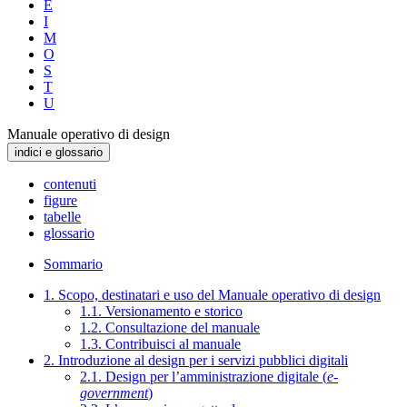
E
I
M
O
S
T
U
Manuale operativo di design
indici e glossario
contenuti
figure
tabelle
glossario
Sommario
1. Scopo, destinatari e uso del Manuale operativo di design
1.1. Versionamento e storico
1.2. Consultazione del manuale
1.3. Contribuisci al manuale
2. Introduzione al design per i servizi pubblici digitali
2.1. Design per l’amministrazione digitale (
e-
government
)