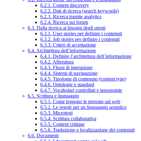
6.2.1. Content discovery
6.2.2. Dati di ricerca (search keywords)
6.2.3. Ricerca tramite analytics
6.2.4. Ricerca sui forum
6.3. Dalla ricerca ai bisogni degli utenti
6.3.1. User stories per definire i contenuti
6.3.2. Job stories per definire i contenuti
6.3.3. Criteri di accettazione
6.4. Architettura dell’informazione
6.4.1. Definire l’architettura dell’informazione
6.4.2. Alberatura
6.4.3. Flussi di interazione
6.4.4. Sistemi di navigazione
6.4.5. Tipologie di contenuto (content type)
6.4.6. Ontologie e standard
6.4.7. Vocabolari controllati e tassonomie
6.5. Scrittura e linguaggio
6.5.1. Come leggono le persone sul web
6.5.2. Le regole per un linguaggio semplice
6.5.3. Microtesti
6.5.4. Scrittura collaborativa
6.5.5. Content critique
6.5.6. Traduzione e localizzazione dei contenuti
6.6. Documenti