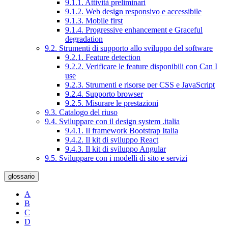
9.1.1. Attività preliminari
9.1.2. Web design responsivo e accessibile
9.1.3. Mobile first
9.1.4. Progressive enhancement e Graceful
degradation
9.2. Strumenti di supporto allo sviluppo del software
9.2.1. Feature detection
9.2.2. Verificare le feature disponibili con Can I
use
9.2.3. Strumenti e risorse per CSS e JavaScript
9.2.4. Supporto browser
9.2.5. Misurare le prestazioni
9.3. Catalogo del riuso
9.4. Sviluppare con il design system .italia
9.4.1. Il framework Bootstrap Italia
9.4.2. Il kit di sviluppo React
9.4.3. Il kit di sviluppo Angular
9.5. Sviluppare con i modelli di sito e servizi
glossario
A
B
C
D