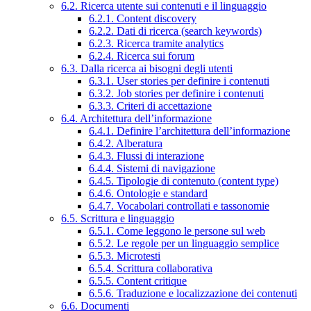
6.2. Ricerca utente sui contenuti e il linguaggio
6.2.1. Content discovery
6.2.2. Dati di ricerca (search keywords)
6.2.3. Ricerca tramite analytics
6.2.4. Ricerca sui forum
6.3. Dalla ricerca ai bisogni degli utenti
6.3.1. User stories per definire i contenuti
6.3.2. Job stories per definire i contenuti
6.3.3. Criteri di accettazione
6.4. Architettura dell’informazione
6.4.1. Definire l’architettura dell’informazione
6.4.2. Alberatura
6.4.3. Flussi di interazione
6.4.4. Sistemi di navigazione
6.4.5. Tipologie di contenuto (content type)
6.4.6. Ontologie e standard
6.4.7. Vocabolari controllati e tassonomie
6.5. Scrittura e linguaggio
6.5.1. Come leggono le persone sul web
6.5.2. Le regole per un linguaggio semplice
6.5.3. Microtesti
6.5.4. Scrittura collaborativa
6.5.5. Content critique
6.5.6. Traduzione e localizzazione dei contenuti
6.6. Documenti