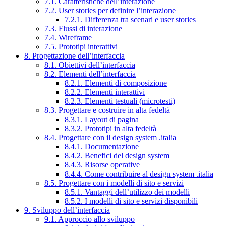
7.1. Caratteristiche dell’interazione
7.2. User stories per definire l’interazione
7.2.1. Differenza tra scenari e user stories
7.3. Flussi di interazione
7.4. Wireframe
7.5. Prototipi interattivi
8. Progettazione dell’interfaccia
8.1. Obiettivi dell’interfaccia
8.2. Elementi dell’interfaccia
8.2.1. Elementi di composizione
8.2.2. Elementi interattivi
8.2.3. Elementi testuali (microtesti)
8.3. Progettare e costruire in alta fedeltà
8.3.1. Layout di pagina
8.3.2. Prototipi in alta fedeltà
8.4. Progettare con il design system .italia
8.4.1. Documentazione
8.4.2. Benefici del design system
8.4.3. Risorse operative
8.4.4. Come contribuire al design system .italia
8.5. Progettare con i modelli di sito e servizi
8.5.1. Vantaggi dell’utilizzo dei modelli
8.5.2. I modelli di sito e servizi disponibili
9. Sviluppo dell’interfaccia
9.1. Approccio allo sviluppo