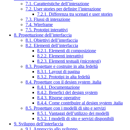
7.1. Caratteristiche dell’interazione
7.2. User stories per definire l’interazione
7.2.1. Differenza tra scenari e user stories
7.3. Flussi di interazione
7.4. Wireframe
7.5. Prototipi interattivi
8. Progettazione dell’interfaccia
8.1. Obiettivi dell’interfaccia
8.2. Elementi dell’interfaccia
8.2.1. Elementi di composizione
8.2.2. Elementi interattivi
8.2.3. Elementi testuali (microtesti)
8.3. Progettare e costruire in alta fedeltà
8.3.1. Layout di pagina
8.3.2. Prototipi in alta fedeltà
8.4. Progettare con il design system .italia
8.4.1. Documentazione
8.4.2. Benefici del design system
8.4.3. Risorse operative
8.4.4. Come contribuire al design system .italia
8.5. Progettare con i modelli di sito e servizi
8.5.1. Vantaggi dell’utilizzo dei modelli
8.5.2. I modelli di sito e servizi disponibili
9. Sviluppo dell’interfaccia
9.1. Approccio allo sviluppo