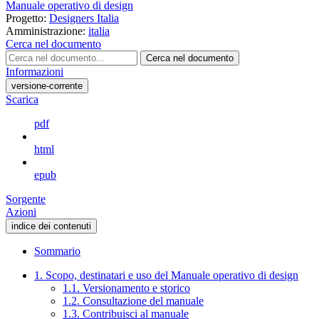
Manuale operativo di design
Progetto:
Designers Italia
Amministrazione:
italia
Cerca nel documento
Cerca nel documento
Informazioni
versione-corrente
Scarica
pdf
html
epub
Sorgente
Azioni
indice dei contenuti
Sommario
1. Scopo, destinatari e uso del Manuale operativo di design
1.1. Versionamento e storico
1.2. Consultazione del manuale
1.3. Contribuisci al manuale