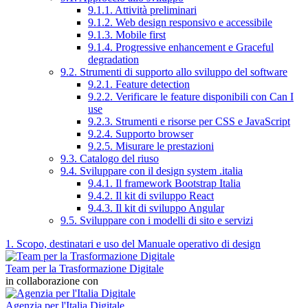
9.1.1. Attività preliminari
9.1.2. Web design responsivo e accessibile
9.1.3. Mobile first
9.1.4. Progressive enhancement e Graceful
degradation
9.2. Strumenti di supporto allo sviluppo del software
9.2.1. Feature detection
9.2.2. Verificare le feature disponibili con Can I
use
9.2.3. Strumenti e risorse per CSS e JavaScript
9.2.4. Supporto browser
9.2.5. Misurare le prestazioni
9.3. Catalogo del riuso
9.4. Sviluppare con il design system .italia
9.4.1. Il framework Bootstrap Italia
9.4.2. Il kit di sviluppo React
9.4.3. Il kit di sviluppo Angular
9.5. Sviluppare con i modelli di sito e servizi
1. Scopo, destinatari e uso del Manuale operativo di design
Team per la Trasformazione Digitale
in collaborazione con
Agenzia per l'Italia Digitale