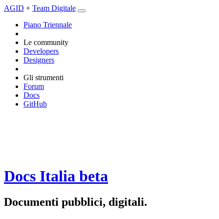
AGID
+
Team Digitale
Piano Triennale
Le community
Developers
Designers
Gli strumenti
Forum
Docs
GitHub
Docs Italia
beta
Documenti pubblici, digitali.