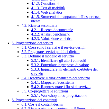
4.1.2. Questionari
4.1.3. Test di usabilità
4.1.4. Web analytics
4.1.5. Strumenti di mappatura dell’esperienza
utente
4.2. Ricerca secondaria
4.2.1. Ricerca documentale
4.2.2. Analisi benchmark
4.2.3. Valutazione euristica
5. Progettazione dei servizi
5.1. Cosa sono i servizi e il service design
5.2. Progettare servizi pubblici digitali
5.3. Definire il modello di servizio
5.3.1. Identificare gli attori coinvolti
5.3.2. Formulare la proposta di valore
5.3.3. Inquadrare gli elementi costitutivi del
servizio
5.4. Descrivere il funzionamento del servizio
5.4.1. Mappare l’ecosistema
5.4.2. Rappresentare i flussi di servizio
5.5. Co-progettare le soluzioni
5.5.1. Workshop di co-progettazione
6. Progettazione dei contenuti
6.1. Cos’è il content design
6.2. Ricerca utente sui contenuti e il linguaggio