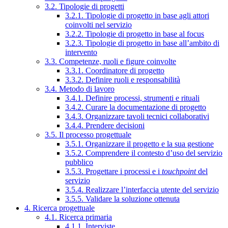
3.2. Tipologie di progetti
3.2.1. Tipologie di progetto in base agli attori
coinvolti nel servizio
3.2.2. Tipologie di progetto in base al focus
3.2.3. Tipologie di progetto in base all’ambito di
intervento
3.3. Competenze, ruoli e figure coinvolte
3.3.1. Coordinatore di progetto
3.3.2. Definire ruoli e responsabilità
3.4. Metodo di lavoro
3.4.1. Definire processi, strumenti e rituali
3.4.2. Curare la documentazione di progetto
3.4.3. Organizzare tavoli tecnici collaborativi
3.4.4. Prendere decisioni
3.5. Il processo progettuale
3.5.1. Organizzare il progetto e la sua gestione
3.5.2. Comprendere il contesto d’uso del servizio
pubblico
3.5.3. Progettare i processi e i
touchpoint
del
servizio
3.5.4. Realizzare l’interfaccia utente del servizio
3.5.5. Validare la soluzione ottenuta
4. Ricerca progettuale
4.1. Ricerca primaria
4.1.1. Interviste