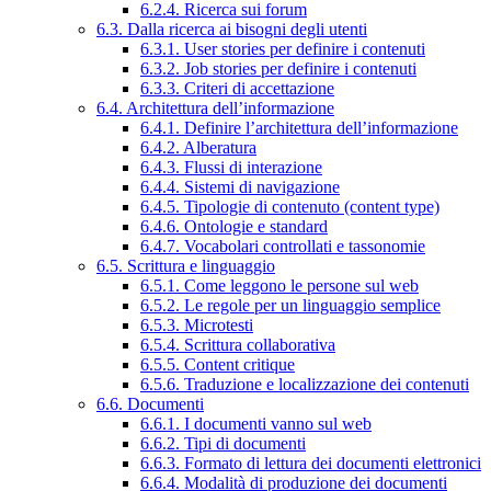
6.2.4. Ricerca sui forum
6.3. Dalla ricerca ai bisogni degli utenti
6.3.1. User stories per definire i contenuti
6.3.2. Job stories per definire i contenuti
6.3.3. Criteri di accettazione
6.4. Architettura dell’informazione
6.4.1. Definire l’architettura dell’informazione
6.4.2. Alberatura
6.4.3. Flussi di interazione
6.4.4. Sistemi di navigazione
6.4.5. Tipologie di contenuto (content type)
6.4.6. Ontologie e standard
6.4.7. Vocabolari controllati e tassonomie
6.5. Scrittura e linguaggio
6.5.1. Come leggono le persone sul web
6.5.2. Le regole per un linguaggio semplice
6.5.3. Microtesti
6.5.4. Scrittura collaborativa
6.5.5. Content critique
6.5.6. Traduzione e localizzazione dei contenuti
6.6. Documenti
6.6.1. I documenti vanno sul web
6.6.2. Tipi di documenti
6.6.3. Formato di lettura dei documenti elettronici
6.6.4. Modalità di produzione dei documenti