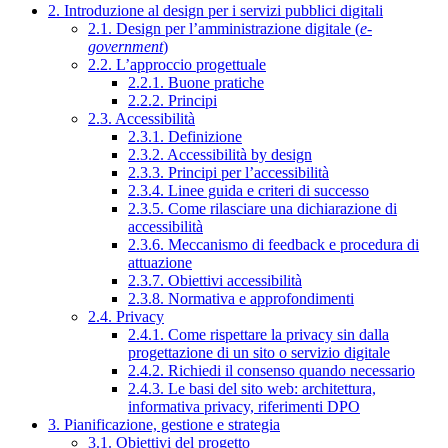
2. Introduzione al design per i servizi pubblici digitali
2.1. Design per l’amministrazione digitale (
e-
government
)
2.2. L’approccio progettuale
2.2.1. Buone pratiche
2.2.2. Principi
2.3. Accessibilità
2.3.1. Definizione
2.3.2. Accessibilità by design
2.3.3. Principi per l’accessibilità
2.3.4. Linee guida e criteri di successo
2.3.5. Come rilasciare una dichiarazione di
accessibilità
2.3.6. Meccanismo di feedback e procedura di
attuazione
2.3.7. Obiettivi accessibilità
2.3.8. Normativa e approfondimenti
2.4. Privacy
2.4.1. Come rispettare la privacy sin dalla
progettazione di un sito o servizio digitale
2.4.2. Richiedi il consenso quando necessario
2.4.3. Le basi del sito web: architettura,
informativa privacy, riferimenti DPO
3. Pianificazione, gestione e strategia
3.1. Obiettivi del progetto