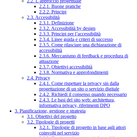
2.2. L’approccio progettuale
2.2.1. Buone pratiche
2.2.2. Principi
2.3. Accessibilità
2.3.1. Definizione
2.3.2. Accessibilità by design
2.3.3. Principi per l’accessibilità
2.3.4. Linee guida e criteri di successo
2.3.5. Come rilasciare una dichiarazione di
accessibilità
2.3.6. Meccanismo di feedback e procedura di
attuazione
2.3.7. Obiettivi accessibilità
2.3.8. Normativa e approfondimenti
2.4. Privacy
2.4.1. Come rispettare la privacy sin dalla
progettazione di un sito o servizio digitale
2.4.2. Richiedi il consenso quando necessario
2.4.3. Le basi del sito web: architettura,
informativa privacy, riferimenti DPO
3. Pianificazione, gestione e strategia
3.1. Obiettivi del progetto
3.2. Tipologie di progetti
3.2.1. Tipologie di progetto in base agli attori
coinvolti nel servizio