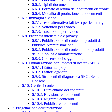
6.6.1. I documenti vanno sul web
6.6.2. Tipi di documenti
6.6.3. Formato di lettura dei documenti elettronici
6.6.4. Modalità di produzione dei documenti
6.7. Immagini e video
6.7.1. Testo alternativo (alt text) per le immagini
6.7.2. Sottotitoli per i video
6.7.3. Trascrizioni per i video
6.8. Proprietà intellettuale e privacy
6.8.1. Pubblicazione di contenuti prodotti dalla
Pubblica Amministrazione
6.8.2. Pubblicazione di contenuti non prodotti
dalla Pubblica Amministrazione
6.8.3. Consenso dei soggetti ritratti
6.9. Ottimizzazione per i motori di ricerca (SEO)
6.9.1. I fattori
on-page
6.9.2. I fattori
off-page
6.9.3. Strumenti di diagnostica SEO: Search
Console
6.10. Gestire i contenuti
6.10.1. L’inventario dei contenuti
6.10.2. Revisionare i contenuti
6.10.3. Migrare i contenuti
6.10.4. Pubblicare i contenuti
7. Progettazione dell’interazione