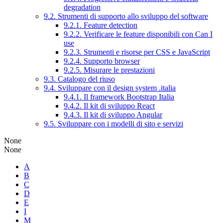
degradation
9.2. Strumenti di supporto allo sviluppo del software
9.2.1. Feature detection
9.2.2. Verificare le feature disponibili con Can I
use
9.2.3. Strumenti e risorse per CSS e JavaScript
9.2.4. Supporto browser
9.2.5. Misurare le prestazioni
9.3. Catalogo del riuso
9.4. Sviluppare con il design system .italia
9.4.1. Il framework Bootstrap Italia
9.4.2. Il kit di sviluppo React
9.4.3. Il kit di sviluppo Angular
9.5. Sviluppare con i modelli di sito e servizi
None
None
A
B
C
D
E
I
M