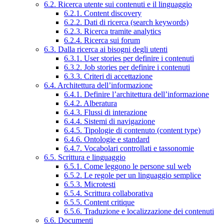
6.2. Ricerca utente sui contenuti e il linguaggio
6.2.1. Content discovery
6.2.2. Dati di ricerca (search keywords)
6.2.3. Ricerca tramite analytics
6.2.4. Ricerca sui forum
6.3. Dalla ricerca ai bisogni degli utenti
6.3.1. User stories per definire i contenuti
6.3.2. Job stories per definire i contenuti
6.3.3. Criteri di accettazione
6.4. Architettura dell’informazione
6.4.1. Definire l’architettura dell’informazione
6.4.2. Alberatura
6.4.3. Flussi di interazione
6.4.4. Sistemi di navigazione
6.4.5. Tipologie di contenuto (content type)
6.4.6. Ontologie e standard
6.4.7. Vocabolari controllati e tassonomie
6.5. Scrittura e linguaggio
6.5.1. Come leggono le persone sul web
6.5.2. Le regole per un linguaggio semplice
6.5.3. Microtesti
6.5.4. Scrittura collaborativa
6.5.5. Content critique
6.5.6. Traduzione e localizzazione dei contenuti
6.6. Documenti