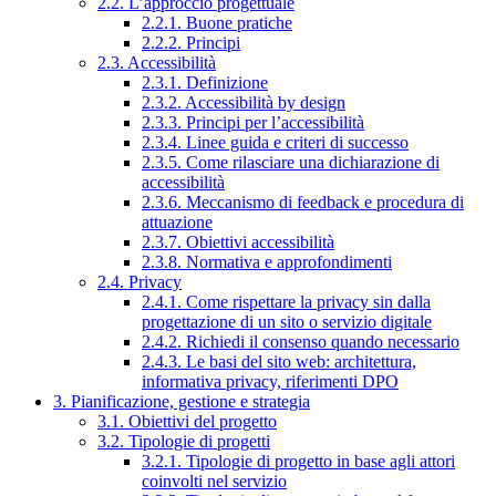
2.2. L’approccio progettuale
2.2.1. Buone pratiche
2.2.2. Principi
2.3. Accessibilità
2.3.1. Definizione
2.3.2. Accessibilità by design
2.3.3. Principi per l’accessibilità
2.3.4. Linee guida e criteri di successo
2.3.5. Come rilasciare una dichiarazione di
accessibilità
2.3.6. Meccanismo di feedback e procedura di
attuazione
2.3.7. Obiettivi accessibilità
2.3.8. Normativa e approfondimenti
2.4. Privacy
2.4.1. Come rispettare la privacy sin dalla
progettazione di un sito o servizio digitale
2.4.2. Richiedi il consenso quando necessario
2.4.3. Le basi del sito web: architettura,
informativa privacy, riferimenti DPO
3. Pianificazione, gestione e strategia
3.1. Obiettivi del progetto
3.2. Tipologie di progetti
3.2.1. Tipologie di progetto in base agli attori
coinvolti nel servizio