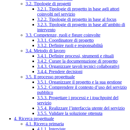
3.2. Tipologie di progetti
3.2.1. Tipologie di progetto in base agli attori
coinvolti nel servizio
3.2.2. Tipologie di progetto in base al focus
3.2.3. Tipologie di progetto in base all’ambito di
intervento
3.3. Competenze, ruoli e figure coinvolte
3.3.1. Coordinatore di progetto
3.3.2. Definire ruoli e responsabilità
3.4. Metodo di lavoro
3.4.1. Definire processi, strumenti e rituali
3.4.2. Curare la documentazione di progetto
3.4.3. Organizzare tavoli tecnici collaborativi
3.4.4. Prendere decisioni
3.5. Il processo progettuale
3.5.1. Organizzare il progetto e la sua gestione
3.5.2. Comprendere il contesto d’uso del servizio
pubblico
3.5.3. Progettare i processi e i
touchpoint
del
servizio
3.5.4. Realizzare l’interfaccia utente del servizio
3.5.5. Validare la soluzione ottenuta
4. Ricerca progettuale
4.1. Ricerca primaria
4.1.1. Interviste