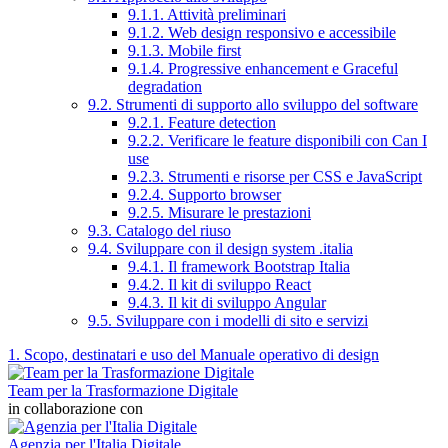
9.1.1. Attività preliminari
9.1.2. Web design responsivo e accessibile
9.1.3. Mobile first
9.1.4. Progressive enhancement e Graceful
degradation
9.2. Strumenti di supporto allo sviluppo del software
9.2.1. Feature detection
9.2.2. Verificare le feature disponibili con Can I
use
9.2.3. Strumenti e risorse per CSS e JavaScript
9.2.4. Supporto browser
9.2.5. Misurare le prestazioni
9.3. Catalogo del riuso
9.4. Sviluppare con il design system .italia
9.4.1. Il framework Bootstrap Italia
9.4.2. Il kit di sviluppo React
9.4.3. Il kit di sviluppo Angular
9.5. Sviluppare con i modelli di sito e servizi
1. Scopo, destinatari e uso del Manuale operativo di design
Team per la Trasformazione Digitale
in collaborazione con
Agenzia per l'Italia Digitale