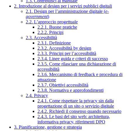
1.3. Contribuisci al manuale
2. Introduzione al design per i servizi pubblici digitali
2.1. Design per l’amministrazione digitale (
e-
government
)
2.2. L’approccio progettuale
2.2.1. Buone pratiche
2.2.2. Principi
2.3. Accessibilità
2.3.1. Definizione
2.3.2. Accessibilità by design
2.3.3. Principi per l’accessibilità
2.3.4. Linee guida e criteri di successo
2.3.5. Come rilasciare una dichiarazione di
accessibilità
2.3.6. Meccanismo di feedback e procedura di
attuazione
2.3.7. Obiettivi accessibilità
2.3.8. Normativa e approfondimenti
2.4. Privacy
2.4.1. Come rispettare la privacy sin dalla
progettazione di un sito o servizio digitale
2.4.2. Richiedi il consenso quando necessario
2.4.3. Le basi del sito web: architettura,
informativa privacy, riferimenti DPO
3. Pianificazione, gestione e strategia