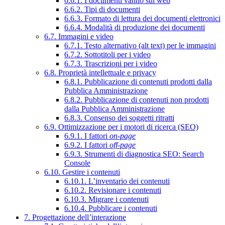
6.6.1. I documenti vanno sul web
6.6.2. Tipi di documenti
6.6.3. Formato di lettura dei documenti elettronici
6.6.4. Modalità di produzione dei documenti
6.7. Immagini e video
6.7.1. Testo alternativo (alt text) per le immagini
6.7.2. Sottotitoli per i video
6.7.3. Trascrizioni per i video
6.8. Proprietà intellettuale e privacy
6.8.1. Pubblicazione di contenuti prodotti dalla
Pubblica Amministrazione
6.8.2. Pubblicazione di contenuti non prodotti
dalla Pubblica Amministrazione
6.8.3. Consenso dei soggetti ritratti
6.9. Ottimizzazione per i motori di ricerca (SEO)
6.9.1. I fattori
on-page
6.9.2. I fattori
off-page
6.9.3. Strumenti di diagnostica SEO: Search
Console
6.10. Gestire i contenuti
6.10.1. L’inventario dei contenuti
6.10.2. Revisionare i contenuti
6.10.3. Migrare i contenuti
6.10.4. Pubblicare i contenuti
7. Progettazione dell’interazione