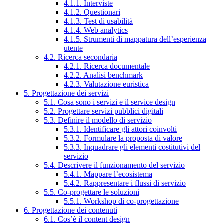
4.1.1. Interviste
4.1.2. Questionari
4.1.3. Test di usabilità
4.1.4. Web analytics
4.1.5. Strumenti di mappatura dell’esperienza
utente
4.2. Ricerca secondaria
4.2.1. Ricerca documentale
4.2.2. Analisi benchmark
4.2.3. Valutazione euristica
5. Progettazione dei servizi
5.1. Cosa sono i servizi e il service design
5.2. Progettare servizi pubblici digitali
5.3. Definire il modello di servizio
5.3.1. Identificare gli attori coinvolti
5.3.2. Formulare la proposta di valore
5.3.3. Inquadrare gli elementi costitutivi del
servizio
5.4. Descrivere il funzionamento del servizio
5.4.1. Mappare l’ecosistema
5.4.2. Rappresentare i flussi di servizio
5.5. Co-progettare le soluzioni
5.5.1. Workshop di co-progettazione
6. Progettazione dei contenuti
6.1. Cos’è il content design