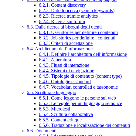
6.2.1. Content discovery
6.2.2. Dati di ricerca (search keywords)
6.2.3. Ricerca tramite analytics
6.2.4. Ricerca sui forum
6.3. Dalla ricerca ai bisogni degli utenti
6.3.1. User stories per definire i contenuti
6.3.2. Job stories per definire i contenuti
6.3.3. Criteri di accettazione
6.4. Architettura dell’informazione
6.4.1. Definire l’architettura dell’informazione
6.4.2. Alberatura
6.4.3. Flussi di interazione
6.4.4. Sistemi di navigazione
6.4.5. Tipologie di contenuto (content type)
6.4.6. Ontologie e standard
6.4.7. Vocabolari controllati e tassonomie
6.5. Scrittura e linguaggio
6.5.1. Come leggono le persone sul web
6.5.2. Le regole per un linguaggio semplice
6.5.3. Microtesti
6.5.4. Scrittura collaborativa
6.5.5. Content critique
6.5.6. Traduzione e localizzazione dei contenuti
6.6. Documenti