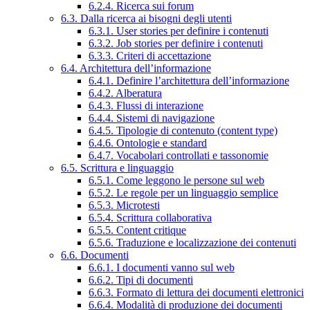
6.2.4. Ricerca sui forum
6.3. Dalla ricerca ai bisogni degli utenti
6.3.1. User stories per definire i contenuti
6.3.2. Job stories per definire i contenuti
6.3.3. Criteri di accettazione
6.4. Architettura dell’informazione
6.4.1. Definire l’architettura dell’informazione
6.4.2. Alberatura
6.4.3. Flussi di interazione
6.4.4. Sistemi di navigazione
6.4.5. Tipologie di contenuto (content type)
6.4.6. Ontologie e standard
6.4.7. Vocabolari controllati e tassonomie
6.5. Scrittura e linguaggio
6.5.1. Come leggono le persone sul web
6.5.2. Le regole per un linguaggio semplice
6.5.3. Microtesti
6.5.4. Scrittura collaborativa
6.5.5. Content critique
6.5.6. Traduzione e localizzazione dei contenuti
6.6. Documenti
6.6.1. I documenti vanno sul web
6.6.2. Tipi di documenti
6.6.3. Formato di lettura dei documenti elettronici
6.6.4. Modalità di produzione dei documenti