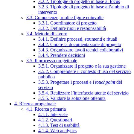
3.2.2. Tipologie di progetto in base al focus
3.2.3. Tipologie di progetto in base all’ambito di
intervento
3.3. Competenze, ruoli e figure coinvolte
3.3.1. Coordinatore di progetto
3.3.2. Definire ruoli e responsabilità
3.4. Metodo di lavoro
3.4.1. Definire processi, strumenti e rituali
3.4.2. Curare la documentazione di progetto
3.4.3. Organizzare tavoli tecnici collaborativi
3.4.4. Prendere decisioni
3.5. Il processo progettuale
3.5.1. Organizzare il progetto e la sua gestione
3.5.2. Comprendere il contesto d’uso del servizio
pubblico
3.5.3. Progettare i processi e i
touchpoint
del
servizio
3.5.4. Realizzare l’interfaccia utente del servizio
3.5.5. Validare la soluzione ottenuta
4. Ricerca progettuale
4.1. Ricerca primaria
4.1.1. Interviste
4.1.2. Questionari
4.1.3. Test di usabilità
4.1.4. Web analytics