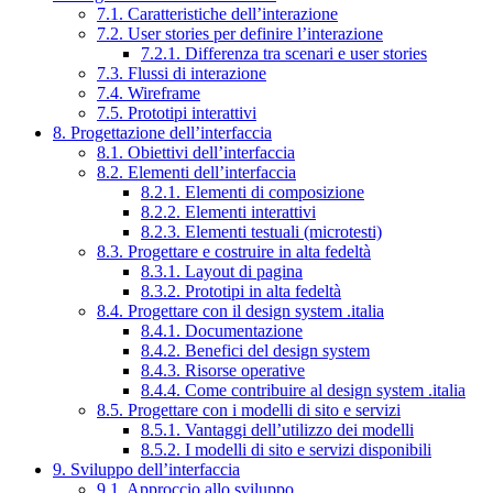
7.1. Caratteristiche dell’interazione
7.2. User stories per definire l’interazione
7.2.1. Differenza tra scenari e user stories
7.3. Flussi di interazione
7.4. Wireframe
7.5. Prototipi interattivi
8. Progettazione dell’interfaccia
8.1. Obiettivi dell’interfaccia
8.2. Elementi dell’interfaccia
8.2.1. Elementi di composizione
8.2.2. Elementi interattivi
8.2.3. Elementi testuali (microtesti)
8.3. Progettare e costruire in alta fedeltà
8.3.1. Layout di pagina
8.3.2. Prototipi in alta fedeltà
8.4. Progettare con il design system .italia
8.4.1. Documentazione
8.4.2. Benefici del design system
8.4.3. Risorse operative
8.4.4. Come contribuire al design system .italia
8.5. Progettare con i modelli di sito e servizi
8.5.1. Vantaggi dell’utilizzo dei modelli
8.5.2. I modelli di sito e servizi disponibili
9. Sviluppo dell’interfaccia
9.1. Approccio allo sviluppo