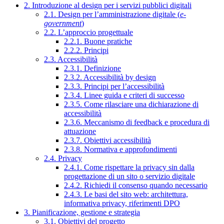
2. Introduzione al design per i servizi pubblici digitali
2.1. Design per l’amministrazione digitale (
e-
government
)
2.2. L’approccio progettuale
2.2.1. Buone pratiche
2.2.2. Principi
2.3. Accessibilità
2.3.1. Definizione
2.3.2. Accessibilità by design
2.3.3. Principi per l’accessibilità
2.3.4. Linee guida e criteri di successo
2.3.5. Come rilasciare una dichiarazione di
accessibilità
2.3.6. Meccanismo di feedback e procedura di
attuazione
2.3.7. Obiettivi accessibilità
2.3.8. Normativa e approfondimenti
2.4. Privacy
2.4.1. Come rispettare la privacy sin dalla
progettazione di un sito o servizio digitale
2.4.2. Richiedi il consenso quando necessario
2.4.3. Le basi del sito web: architettura,
informativa privacy, riferimenti DPO
3. Pianificazione, gestione e strategia
3.1. Obiettivi del progetto