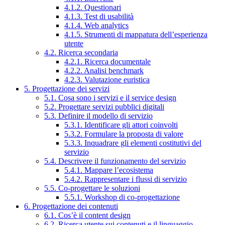
4.1.2. Questionari
4.1.3. Test di usabilità
4.1.4. Web analytics
4.1.5. Strumenti di mappatura dell’esperienza
utente
4.2. Ricerca secondaria
4.2.1. Ricerca documentale
4.2.2. Analisi benchmark
4.2.3. Valutazione euristica
5. Progettazione dei servizi
5.1. Cosa sono i servizi e il service design
5.2. Progettare servizi pubblici digitali
5.3. Definire il modello di servizio
5.3.1. Identificare gli attori coinvolti
5.3.2. Formulare la proposta di valore
5.3.3. Inquadrare gli elementi costitutivi del
servizio
5.4. Descrivere il funzionamento del servizio
5.4.1. Mappare l’ecosistema
5.4.2. Rappresentare i flussi di servizio
5.5. Co-progettare le soluzioni
5.5.1. Workshop di co-progettazione
6. Progettazione dei contenuti
6.1. Cos’è il content design
6.2. Ricerca utente sui contenuti e il linguaggio