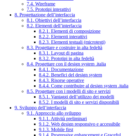
7.4. Wireframe
7.5. Prototipi interattivi
8. Progettazione dell’interfaccia
8.1. Obiettivi dell’interfaccia
8.2. Elementi dell’interfaccia
8.2.1. Elementi di composizione
8.2.2. Elementi interattivi
8.2.3. Elementi testuali (microtesti)
8.3. Progettare e costruire in alta fedeltà
8.3.1. Layout di pagina
8.3.2. Prototipi in alta fedeltà
8.4. Progettare con il design system .italia
8.4.1. Documentazione
8.4.2. Benefici del design system
8.4.3. Risorse operative
8.4.4. Come contribuire al design system .italia
8.5. Progettare con i modelli di sito e servizi
8.5.1. Vantaggi dell’utilizzo dei modelli
8.5.2. I modelli di sito e servizi disponibili
9. Sviluppo dell’interfaccia
9.1. Approccio allo sviluppo
9.1.1. Attività preliminari
9.1.2. Web design responsivo e accessibile
9.1.3. Mobile first
9.1.4. Progressive enhancement e Graceful