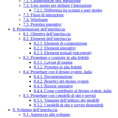
7.1. Caratteristiche dell’interazione
7.2. User stories per definire l’interazione
7.2.1. Differenza tra scenari e user stories
7.3. Flussi di interazione
7.4. Wireframe
7.5. Prototipi interattivi
8. Progettazione dell’interfaccia
8.1. Obiettivi dell’interfaccia
8.2. Elementi dell’interfaccia
8.2.1. Elementi di composizione
8.2.2. Elementi interattivi
8.2.3. Elementi testuali (microtesti)
8.3. Progettare e costruire in alta fedeltà
8.3.1. Layout di pagina
8.3.2. Prototipi in alta fedeltà
8.4. Progettare con il design system .italia
8.4.1. Documentazione
8.4.2. Benefici del design system
8.4.3. Risorse operative
8.4.4. Come contribuire al design system .italia
8.5. Progettare con i modelli di sito e servizi
8.5.1. Vantaggi dell’utilizzo dei modelli
8.5.2. I modelli di sito e servizi disponibili
9. Sviluppo dell’interfaccia
9.1. Approccio allo sviluppo