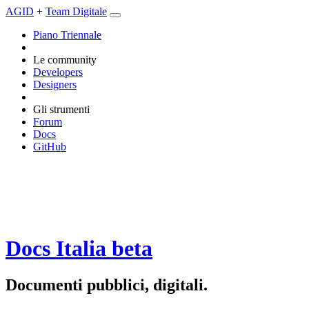
AGID
+
Team Digitale
Piano Triennale
Le community
Developers
Designers
Gli strumenti
Forum
Docs
GitHub
Docs Italia
beta
Documenti pubblici, digitali.