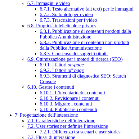
6.7. Immagini e video
6.7.1. Testo alternativo (alt text) per le immagini
6.7.2. Sottotitoli per i video
6.7.3. Trascrizioni per i video
6.8. Proprietà intellettuale e privacy
6.8.1. Pubblicazione di contenuti prodotti dalla
Pubblica Amministrazione
6.8.2. Pubblicazione di contenuti non prodotti
dalla Pubblica Amministrazione
6.8.3. Consenso dei soggetti ritratti
6.9. Ottimizzazione per i motori di ricerca (SEO)
6.9.1. I fattori
on-page
6.9.2. I fattori
off-page
6.9.3. Strumenti di diagnostica SEO: Search
Console
6.10. Gestire i contenuti
6.10.1. L’inventario dei contenuti
6.10.2. Revisionare i contenuti
6.10.3. Migrare i contenuti
6.10.4. Pubblicare i contenuti
7. Progettazione dell’interazione
7.1. Caratteristiche dell’interazione
7.2. User stories per definire l’interazione
7.2.1. Differenza tra scenari e user stories
7.3. Flussi di interazione