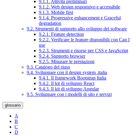
9.1.1. Attività preliminari
9.1.2. Web design responsivo e accessibile
9.1.3. Mobile first
9.1.4. Progressive enhancement e Graceful
degradation
9.2. Strumenti di supporto allo sviluppo del software
9.2.1. Feature detection
9.2.2. Verificare le feature disponibili con Can I
use
9.2.3. Strumenti e risorse per CSS e JavaScript
9.2.4. Supporto browser
9.2.5. Misurare le prestazioni
9.3. Catalogo del riuso
9.4. Sviluppare con il design system .italia
9.4.1. Il framework Bootstrap Italia
9.4.2. Il kit di sviluppo React
9.4.3. Il kit di sviluppo Angular
9.5. Sviluppare con i modelli di sito e servizi
glossario
A
B
C
D