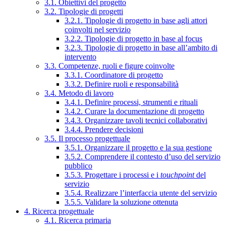
3.1. Obiettivi del progetto
3.2. Tipologie di progetti
3.2.1. Tipologie di progetto in base agli attori
coinvolti nel servizio
3.2.2. Tipologie di progetto in base al focus
3.2.3. Tipologie di progetto in base all’ambito di
intervento
3.3. Competenze, ruoli e figure coinvolte
3.3.1. Coordinatore di progetto
3.3.2. Definire ruoli e responsabilità
3.4. Metodo di lavoro
3.4.1. Definire processi, strumenti e rituali
3.4.2. Curare la documentazione di progetto
3.4.3. Organizzare tavoli tecnici collaborativi
3.4.4. Prendere decisioni
3.5. Il processo progettuale
3.5.1. Organizzare il progetto e la sua gestione
3.5.2. Comprendere il contesto d’uso del servizio
pubblico
3.5.3. Progettare i processi e i
touchpoint
del
servizio
3.5.4. Realizzare l’interfaccia utente del servizio
3.5.5. Validare la soluzione ottenuta
4. Ricerca progettuale
4.1. Ricerca primaria