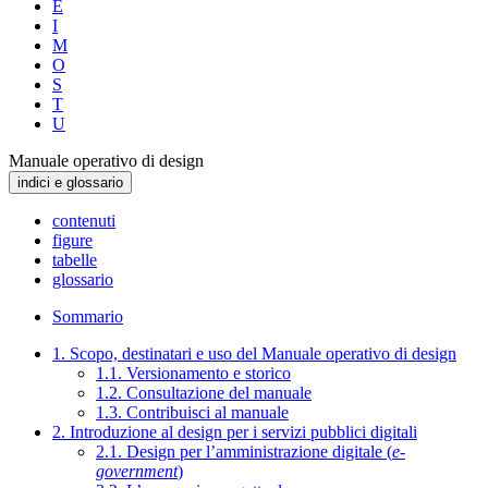
E
I
M
O
S
T
U
Manuale operativo di design
indici e glossario
contenuti
figure
tabelle
glossario
Sommario
1. Scopo, destinatari e uso del Manuale operativo di design
1.1. Versionamento e storico
1.2. Consultazione del manuale
1.3. Contribuisci al manuale
2. Introduzione al design per i servizi pubblici digitali
2.1. Design per l’amministrazione digitale (
e-
government
)