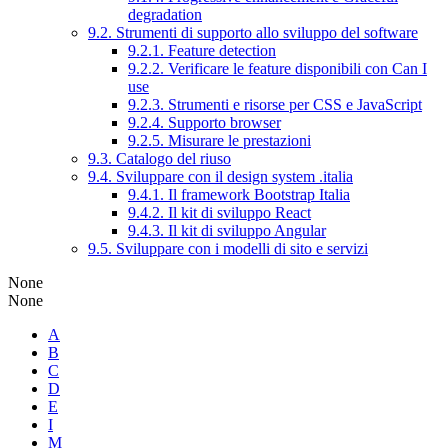
degradation
9.2. Strumenti di supporto allo sviluppo del software
9.2.1. Feature detection
9.2.2. Verificare le feature disponibili con Can I
use
9.2.3. Strumenti e risorse per CSS e JavaScript
9.2.4. Supporto browser
9.2.5. Misurare le prestazioni
9.3. Catalogo del riuso
9.4. Sviluppare con il design system .italia
9.4.1. Il framework Bootstrap Italia
9.4.2. Il kit di sviluppo React
9.4.3. Il kit di sviluppo Angular
9.5. Sviluppare con i modelli di sito e servizi
None
None
A
B
C
D
E
I
M