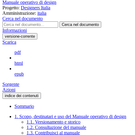
Manuale operativo di design
Progetto:
Designers Italia
Amministrazione:
italia
Cerca nel documento
Cerca nel documento
Informazioni
versione-corrente
Scarica
pdf
html
epub
Sorgente
Azioni
indice dei contenuti
Sommario
1. Scopo, destinatari e uso del Manuale operativo di design
1.1. Versionamento e storico
1.2. Consultazione del manuale
1.3. Contribuisci al manuale