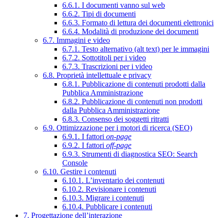
6.6.1. I documenti vanno sul web
6.6.2. Tipi di documenti
6.6.3. Formato di lettura dei documenti elettronici
6.6.4. Modalità di produzione dei documenti
6.7. Immagini e video
6.7.1. Testo alternativo (alt text) per le immagini
6.7.2. Sottotitoli per i video
6.7.3. Trascrizioni per i video
6.8. Proprietà intellettuale e privacy
6.8.1. Pubblicazione di contenuti prodotti dalla
Pubblica Amministrazione
6.8.2. Pubblicazione di contenuti non prodotti
dalla Pubblica Amministrazione
6.8.3. Consenso dei soggetti ritratti
6.9. Ottimizzazione per i motori di ricerca (SEO)
6.9.1. I fattori
on-page
6.9.2. I fattori
off-page
6.9.3. Strumenti di diagnostica SEO: Search
Console
6.10. Gestire i contenuti
6.10.1. L’inventario dei contenuti
6.10.2. Revisionare i contenuti
6.10.3. Migrare i contenuti
6.10.4. Pubblicare i contenuti
7. Progettazione dell’interazione