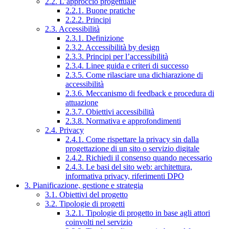
2.2. L’approccio progettuale
2.2.1. Buone pratiche
2.2.2. Principi
2.3. Accessibilità
2.3.1. Definizione
2.3.2. Accessibilità by design
2.3.3. Principi per l’accessibilità
2.3.4. Linee guida e criteri di successo
2.3.5. Come rilasciare una dichiarazione di
accessibilità
2.3.6. Meccanismo di feedback e procedura di
attuazione
2.3.7. Obiettivi accessibilità
2.3.8. Normativa e approfondimenti
2.4. Privacy
2.4.1. Come rispettare la privacy sin dalla
progettazione di un sito o servizio digitale
2.4.2. Richiedi il consenso quando necessario
2.4.3. Le basi del sito web: architettura,
informativa privacy, riferimenti DPO
3. Pianificazione, gestione e strategia
3.1. Obiettivi del progetto
3.2. Tipologie di progetti
3.2.1. Tipologie di progetto in base agli attori
coinvolti nel servizio