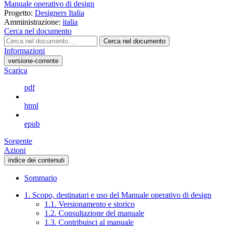
Manuale operativo di design
Progetto:
Designers Italia
Amministrazione:
italia
Cerca nel documento
Cerca nel documento
Informazioni
versione-corrente
Scarica
pdf
html
epub
Sorgente
Azioni
indice dei contenuti
Sommario
1. Scopo, destinatari e uso del Manuale operativo di design
1.1. Versionamento e storico
1.2. Consultazione del manuale
1.3. Contribuisci al manuale