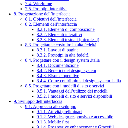
7.4. Wireframe
7.5. Prototipi interattivi
8. Progettazione dell’interfaccia
8.1. Obiettivi dell’interfaccia
8.2. Elementi dell’interfaccia
8.2.1. Elementi di composizione
8.2.2. Elementi interattivi
8.2.3. Elementi testuali (microtesti)
8.3. Progettare e costruire in alta fedeltà
8.3.1. Layout di pagina
8.3.2. Prototipi in alta fedeltà
8.4. Progettare con il design system .italia
8.4.1. Documentazione
8.4.2. Benefici del design system
8.4.3. Risorse operative
8.4.4. Come contribuire al design system .italia
8.5. Progettare con i modelli di sito e servizi
8.5.1. Vantaggi dell’utilizzo dei modelli
8.5.2. I modelli di sito e servizi disponibili
9. Sviluppo dell’interfaccia
9.1. Approccio allo sviluppo
9.1.1. Attività preliminari
9.1.2. Web design responsivo e accessibile
9.1.3. Mobile first
9.1.4. Progressive enhancement e Graceful