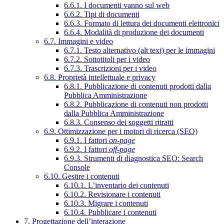
6.6.1. I documenti vanno sul web
6.6.2. Tipi di documenti
6.6.3. Formato di lettura dei documenti elettronici
6.6.4. Modalità di produzione dei documenti
6.7. Immagini e video
6.7.1. Testo alternativo (alt text) per le immagini
6.7.2. Sottotitoli per i video
6.7.3. Trascrizioni per i video
6.8. Proprietà intellettuale e privacy
6.8.1. Pubblicazione di contenuti prodotti dalla
Pubblica Amministrazione
6.8.2. Pubblicazione di contenuti non prodotti
dalla Pubblica Amministrazione
6.8.3. Consenso dei soggetti ritratti
6.9. Ottimizzazione per i motori di ricerca (SEO)
6.9.1. I fattori
on-page
6.9.2. I fattori
off-page
6.9.3. Strumenti di diagnostica SEO: Search
Console
6.10. Gestire i contenuti
6.10.1. L’inventario dei contenuti
6.10.2. Revisionare i contenuti
6.10.3. Migrare i contenuti
6.10.4. Pubblicare i contenuti
7. Progettazione dell’interazione