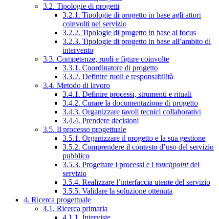
3.2. Tipologie di progetti
3.2.1. Tipologie di progetto in base agli attori
coinvolti nel servizio
3.2.2. Tipologie di progetto in base al focus
3.2.3. Tipologie di progetto in base all’ambito di
intervento
3.3. Competenze, ruoli e figure coinvolte
3.3.1. Coordinatore di progetto
3.3.2. Definire ruoli e responsabilità
3.4. Metodo di lavoro
3.4.1. Definire processi, strumenti e rituali
3.4.2. Curare la documentazione di progetto
3.4.3. Organizzare tavoli tecnici collaborativi
3.4.4. Prendere decisioni
3.5. Il processo progettuale
3.5.1. Organizzare il progetto e la sua gestione
3.5.2. Comprendere il contesto d’uso del servizio
pubblico
3.5.3. Progettare i processi e i
touchpoint
del
servizio
3.5.4. Realizzare l’interfaccia utente del servizio
3.5.5. Validare la soluzione ottenuta
4. Ricerca progettuale
4.1. Ricerca primaria
4.1.1. Interviste