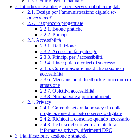
1.3. Contribuisci al manuale
2. Introduzione al design per i servizi pubblici digitali
2.1. Design per l’amministrazione digitale (
e-
government
)
2.2. L’approccio progettuale
2.2.1. Buone pratiche
2.2.2. Principi
2.3. Accessibilità
2.3.1. Definizione
2.3.2. Accessibilità by design
2.3.3. Principi per l’accessibilità
2.3.4. Linee guida e criteri di successo
2.3.5. Come rilasciare una dichiarazione di
accessibilità
2.3.6. Meccanismo di feedback e procedura di
attuazione
2.3.7. Obiettivi accessibilità
2.3.8. Normativa e approfondimenti
2.4. Privacy
2.4.1. Come rispettare la privacy sin dalla
progettazione di un sito o servizio digitale
2.4.2. Richiedi il consenso quando necessario
2.4.3. Le basi del sito web: architettura,
informativa privacy, riferimenti DPO
3. Pianificazione, gestione e strategia