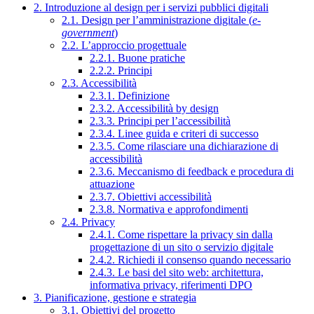
2. Introduzione al design per i servizi pubblici digitali
2.1. Design per l’amministrazione digitale (
e-
government
)
2.2. L’approccio progettuale
2.2.1. Buone pratiche
2.2.2. Principi
2.3. Accessibilità
2.3.1. Definizione
2.3.2. Accessibilità by design
2.3.3. Principi per l’accessibilità
2.3.4. Linee guida e criteri di successo
2.3.5. Come rilasciare una dichiarazione di
accessibilità
2.3.6. Meccanismo di feedback e procedura di
attuazione
2.3.7. Obiettivi accessibilità
2.3.8. Normativa e approfondimenti
2.4. Privacy
2.4.1. Come rispettare la privacy sin dalla
progettazione di un sito o servizio digitale
2.4.2. Richiedi il consenso quando necessario
2.4.3. Le basi del sito web: architettura,
informativa privacy, riferimenti DPO
3. Pianificazione, gestione e strategia
3.1. Obiettivi del progetto