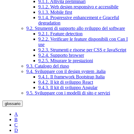
9.1.1. Attività preliminari
9.1.2. Web design responsivo e accessibile
9.1.3. Mobile first
9.1.4. Progressive enhancement e Graceful
degradation
9.2. Strumenti di supporto allo sviluppo del software
9.2.1. Feature detection
9.2.2. Verificare le feature disponibili con Can I
use
9.2.3. Strumenti e risorse per CSS e JavaScript
9.2.4. Supporto browser
9.2.5. Misurare le prestazioni
9.3. Catalogo del riuso
9.4. Sviluppare con il design system .italia
9.4.1. Il framework Bootstrap Italia
9.4.2. Il kit di sviluppo React
9.4.3. Il kit di sviluppo Angular
9.5. Sviluppare con i modelli di sito e servizi
glossario
A
B
C
D