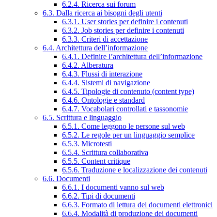
6.2.4. Ricerca sui forum
6.3. Dalla ricerca ai bisogni degli utenti
6.3.1. User stories per definire i contenuti
6.3.2. Job stories per definire i contenuti
6.3.3. Criteri di accettazione
6.4. Architettura dell’informazione
6.4.1. Definire l’architettura dell’informazione
6.4.2. Alberatura
6.4.3. Flussi di interazione
6.4.4. Sistemi di navigazione
6.4.5. Tipologie di contenuto (content type)
6.4.6. Ontologie e standard
6.4.7. Vocabolari controllati e tassonomie
6.5. Scrittura e linguaggio
6.5.1. Come leggono le persone sul web
6.5.2. Le regole per un linguaggio semplice
6.5.3. Microtesti
6.5.4. Scrittura collaborativa
6.5.5. Content critique
6.5.6. Traduzione e localizzazione dei contenuti
6.6. Documenti
6.6.1. I documenti vanno sul web
6.6.2. Tipi di documenti
6.6.3. Formato di lettura dei documenti elettronici
6.6.4. Modalità di produzione dei documenti