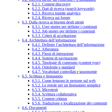
6.2.1. Content discovery
6.2.2. Dati di ricerca (search keywords)
6.2.3. Ricerca tramite analytics
6.2.4. Ricerca sui forum
6.3. Dalla ricerca ai bisogni degli utenti
6.3.1. User stories per definire i contenuti
6.3.2. Job stories per definire i contenuti
6.3.3. Criteri di accettazione
6.4. Architettura dell’informazione
6.4.1. Definire l’architettura dell’informazione
6.4.2. Alberatura
6.4.3. Flussi di interazione
6.4.4. Sistemi di navigazione
6.4.5. Tipologie di contenuto (content type)
6.4.6. Ontologie e standard
6.4.7. Vocabolari controllati e tassonomie
6.5. Scrittura e linguaggio
6.5.1. Come leggono le persone sul web
6.5.2. Le regole per un linguaggio semplice
6.5.3. Microtesti
6.5.4. Scrittura collaborativa
6.5.5. Content critique
6.5.6. Traduzione e localizzazione dei contenuti
6.6. Documenti