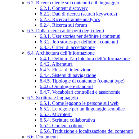
6.2. Ricerca utente sui contenuti e il linguaggio
6.2.1. Content discovery
6.2.2. Dati di ricerca (search keywords)
6.2.3. Ricerca tramite analytics
6.2.4. Ricerca sui forum
6.3. Dalla ricerca ai bisogni degli utenti
6.3.1. User stories per definire i contenuti
6.3.2. Job stories per definire i contenuti
6.3.3. Criteri di accettazione
6.4. Architettura dell’informazione
6.4.1. Definire l’architettura dell’informazione
6.4.2. Alberatura
6.4.3. Flussi di interazione
6.4.4. Sistemi di navigazione
6.4.5. Tipologie di contenuto (content type)
6.4.6. Ontologie e standard
6.4.7. Vocabolari controllati e tassonomie
6.5. Scrittura e linguaggio
6.5.1. Come leggono le persone sul web
6.5.2. Le regole per un linguaggio semplice
6.5.3. Microtesti
6.5.4. Scrittura collaborativa
6.5.5. Content critique
6.5.6. Traduzione e localizzazione dei contenuti
6.6. Documenti