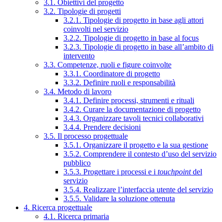
3.1. Obiettivi del progetto
3.2. Tipologie di progetti
3.2.1. Tipologie di progetto in base agli attori
coinvolti nel servizio
3.2.2. Tipologie di progetto in base al focus
3.2.3. Tipologie di progetto in base all’ambito di
intervento
3.3. Competenze, ruoli e figure coinvolte
3.3.1. Coordinatore di progetto
3.3.2. Definire ruoli e responsabilità
3.4. Metodo di lavoro
3.4.1. Definire processi, strumenti e rituali
3.4.2. Curare la documentazione di progetto
3.4.3. Organizzare tavoli tecnici collaborativi
3.4.4. Prendere decisioni
3.5. Il processo progettuale
3.5.1. Organizzare il progetto e la sua gestione
3.5.2. Comprendere il contesto d’uso del servizio
pubblico
3.5.3. Progettare i processi e i
touchpoint
del
servizio
3.5.4. Realizzare l’interfaccia utente del servizio
3.5.5. Validare la soluzione ottenuta
4. Ricerca progettuale
4.1. Ricerca primaria