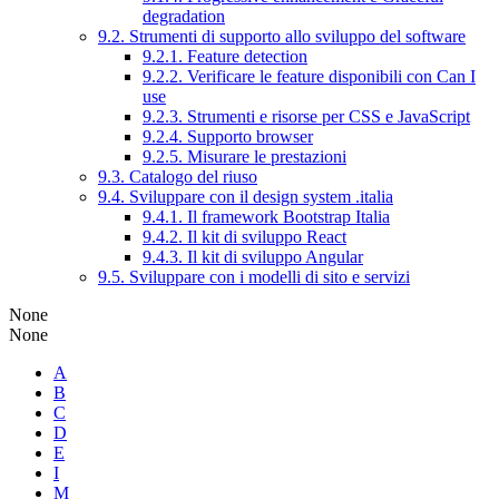
degradation
9.2. Strumenti di supporto allo sviluppo del software
9.2.1. Feature detection
9.2.2. Verificare le feature disponibili con Can I
use
9.2.3. Strumenti e risorse per CSS e JavaScript
9.2.4. Supporto browser
9.2.5. Misurare le prestazioni
9.3. Catalogo del riuso
9.4. Sviluppare con il design system .italia
9.4.1. Il framework Bootstrap Italia
9.4.2. Il kit di sviluppo React
9.4.3. Il kit di sviluppo Angular
9.5. Sviluppare con i modelli di sito e servizi
None
None
A
B
C
D
E
I
M