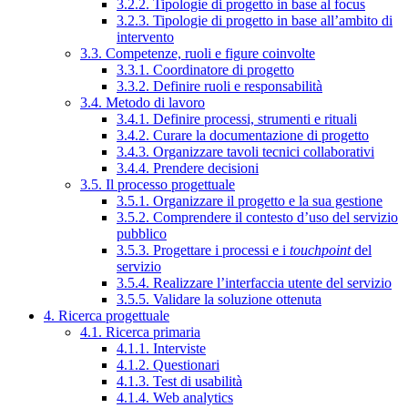
3.2.2. Tipologie di progetto in base al focus
3.2.3. Tipologie di progetto in base all’ambito di
intervento
3.3. Competenze, ruoli e figure coinvolte
3.3.1. Coordinatore di progetto
3.3.2. Definire ruoli e responsabilità
3.4. Metodo di lavoro
3.4.1. Definire processi, strumenti e rituali
3.4.2. Curare la documentazione di progetto
3.4.3. Organizzare tavoli tecnici collaborativi
3.4.4. Prendere decisioni
3.5. Il processo progettuale
3.5.1. Organizzare il progetto e la sua gestione
3.5.2. Comprendere il contesto d’uso del servizio
pubblico
3.5.3. Progettare i processi e i
touchpoint
del
servizio
3.5.4. Realizzare l’interfaccia utente del servizio
3.5.5. Validare la soluzione ottenuta
4. Ricerca progettuale
4.1. Ricerca primaria
4.1.1. Interviste
4.1.2. Questionari
4.1.3. Test di usabilità
4.1.4. Web analytics