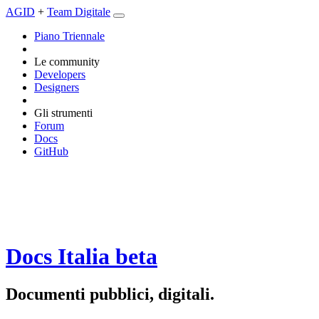
AGID
+
Team Digitale
Piano Triennale
Le community
Developers
Designers
Gli strumenti
Forum
Docs
GitHub
Docs Italia
beta
Documenti pubblici, digitali.