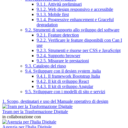
9.1.1. Attività preliminari
9.1.2. Web design responsivo e accessibile
9.1.3. Mobile first
9.1.4. Progressive enhancement e Graceful
degradation
9.2. Strumenti di supporto allo sviluppo del software
9.2.1. Feature detection
9.2.2. Verificare le feature disponibili con Can I
use
9.2.3. Strumenti e risorse per CSS e JavaScript
9.2.4. Supporto browser
9.2.5. Misurare le prestazioni
9.3. Catalogo del riuso
9.4. Sviluppare con il design system .italia
9.4.1. Il framework Bootstrap Italia
9.4.2. Il kit di sviluppo React
9.4.3. Il kit di sviluppo Angular
9.5. Sviluppare con i modelli di sito e servizi
1. Scopo, destinatari e uso del Manuale operativo di design
Team per la Trasformazione Digitale
in collaborazione con
Agenzia per l'Italia Digitale