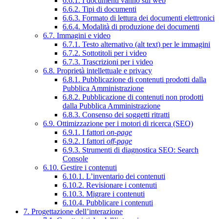
6.6.1. I documenti vanno sul web
6.6.2. Tipi di documenti
6.6.3. Formato di lettura dei documenti elettronici
6.6.4. Modalità di produzione dei documenti
6.7. Immagini e video
6.7.1. Testo alternativo (alt text) per le immagini
6.7.2. Sottotitoli per i video
6.7.3. Trascrizioni per i video
6.8. Proprietà intellettuale e privacy
6.8.1. Pubblicazione di contenuti prodotti dalla
Pubblica Amministrazione
6.8.2. Pubblicazione di contenuti non prodotti
dalla Pubblica Amministrazione
6.8.3. Consenso dei soggetti ritratti
6.9. Ottimizzazione per i motori di ricerca (SEO)
6.9.1. I fattori
on-page
6.9.2. I fattori
off-page
6.9.3. Strumenti di diagnostica SEO: Search
Console
6.10. Gestire i contenuti
6.10.1. L’inventario dei contenuti
6.10.2. Revisionare i contenuti
6.10.3. Migrare i contenuti
6.10.4. Pubblicare i contenuti
7. Progettazione dell’interazione