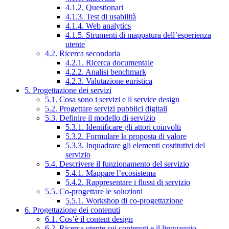
4.1.2. Questionari
4.1.3. Test di usabilità
4.1.4. Web analytics
4.1.5. Strumenti di mappatura dell’esperienza
utente
4.2. Ricerca secondaria
4.2.1. Ricerca documentale
4.2.2. Analisi benchmark
4.2.3. Valutazione euristica
5. Progettazione dei servizi
5.1. Cosa sono i servizi e il service design
5.2. Progettare servizi pubblici digitali
5.3. Definire il modello di servizio
5.3.1. Identificare gli attori coinvolti
5.3.2. Formulare la proposta di valore
5.3.3. Inquadrare gli elementi costitutivi del
servizio
5.4. Descrivere il funzionamento del servizio
5.4.1. Mappare l’ecosistema
5.4.2. Rappresentare i flussi di servizio
5.5. Co-progettare le soluzioni
5.5.1. Workshop di co-progettazione
6. Progettazione dei contenuti
6.1. Cos’è il content design
6.2. Ricerca utente sui contenuti e il linguaggio