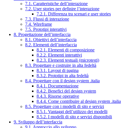
7.1. Caratteristiche dell’interazione
7.2. User stories per definire l’interazione
7.2.1. Differenza tra scenari e user stories
7.3. Flussi di interazione
7.4. Wireframe
7.5. Prototipi interattivi
8. Progettazione dell’interfaccia
8.1. Obiettivi dell’interfaccia
8.2. Elementi dell’interfaccia
8.2.1. Elementi di composizione
8.2.2. Elementi interattivi
8.2.3. Elementi testuali (microtesti)
8.3. Progettare e costruire in alta fedeltà
8.3.1. Layout di pagina
8.3.2. Prototipi in alta fedeltà
8.4. Progettare con il design system .italia
8.4.1. Documentazione
8.4.2. Benefici del design system
8.4.3. Risorse operative
8.4.4. Come contribuire al design system .italia
8.5. Progettare con i modelli di sito e servizi
8.5.1. Vantaggi dell’utilizzo dei modelli
8.5.2. I modelli di sito e servizi disponibili
9. Sviluppo dell’interfaccia
9.1. Approccio allo sviluppo