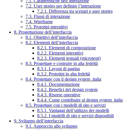
7.1. Caratteristiche dell’interazione
7.2. User stories per definire l’interazione
7.2.1. Differenza tra scenari e user stories
7.3. Flussi di interazione
7.4. Wireframe
7.5. Prototipi interattivi
8. Progettazione dell’interfaccia
8.1. Obiettivi dell’interfaccia
8.2. Elementi dell’interfaccia
8.2.1. Elementi di composizione
8.2.2. Elementi interattivi
8.2.3. Elementi testuali (microtesti)
8.3. Progettare e costruire in alta fedeltà
8.3.1. Layout di pagina
8.3.2. Prototipi in alta fedeltà
8.4. Progettare con il design system .italia
8.4.1. Documentazione
8.4.2. Benefici del design system
8.4.3. Risorse operative
8.4.4. Come contribuire al design system .italia
8.5. Progettare con i modelli di sito e servizi
8.5.1. Vantaggi dell’utilizzo dei modelli
8.5.2. I modelli di sito e servizi disponibili
9. Sviluppo dell’interfaccia
9.1. Approccio allo sviluppo