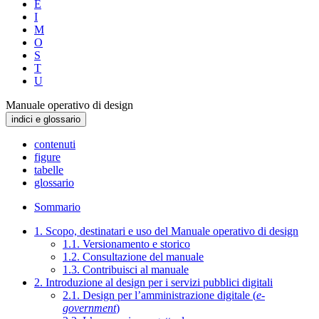
E
I
M
O
S
T
U
Manuale operativo di design
indici e glossario
contenuti
figure
tabelle
glossario
Sommario
1. Scopo, destinatari e uso del Manuale operativo di design
1.1. Versionamento e storico
1.2. Consultazione del manuale
1.3. Contribuisci al manuale
2. Introduzione al design per i servizi pubblici digitali
2.1. Design per l’amministrazione digitale (
e-
government
)