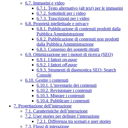
6.7. Immagini e video
6.7.1. Testo alternativo (alt text) per le immagini
6.7.2. Sottotitoli per i video
6.7.3. Trascrizioni per i video
6.8. Proprietà intellettuale e privacy
6.8.1. Pubblicazione di contenuti prodotti dalla
Pubblica Amministrazione
6.8.2. Pubblicazione di contenuti non prodotti
dalla Pubblica Amministrazione
6.8.3. Consenso dei soggetti ritratti
6.9. Ottimizzazione per i motori di ricerca (SEO)
6.9.1. I fattori
on-page
6.9.2. I fattori
off-page
6.9.3. Strumenti di diagnostica SEO: Search
Console
6.10. Gestire i contenuti
6.10.1. L’inventario dei contenuti
6.10.2. Revisionare i contenuti
6.10.3. Migrare i contenuti
6.10.4. Pubblicare i contenuti
7. Progettazione dell’interazione
7.1. Caratteristiche dell’interazione
7.2. User stories per definire l’interazione
7.2.1. Differenza tra scenari e user stories
7.3. Flussi di interazione