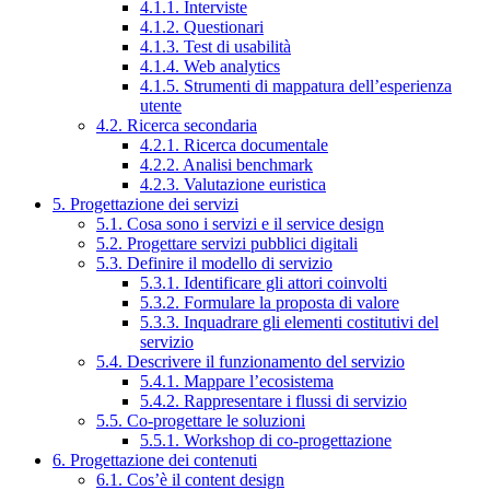
4.1.1. Interviste
4.1.2. Questionari
4.1.3. Test di usabilità
4.1.4. Web analytics
4.1.5. Strumenti di mappatura dell’esperienza
utente
4.2. Ricerca secondaria
4.2.1. Ricerca documentale
4.2.2. Analisi benchmark
4.2.3. Valutazione euristica
5. Progettazione dei servizi
5.1. Cosa sono i servizi e il service design
5.2. Progettare servizi pubblici digitali
5.3. Definire il modello di servizio
5.3.1. Identificare gli attori coinvolti
5.3.2. Formulare la proposta di valore
5.3.3. Inquadrare gli elementi costitutivi del
servizio
5.4. Descrivere il funzionamento del servizio
5.4.1. Mappare l’ecosistema
5.4.2. Rappresentare i flussi di servizio
5.5. Co-progettare le soluzioni
5.5.1. Workshop di co-progettazione
6. Progettazione dei contenuti
6.1. Cos’è il content design