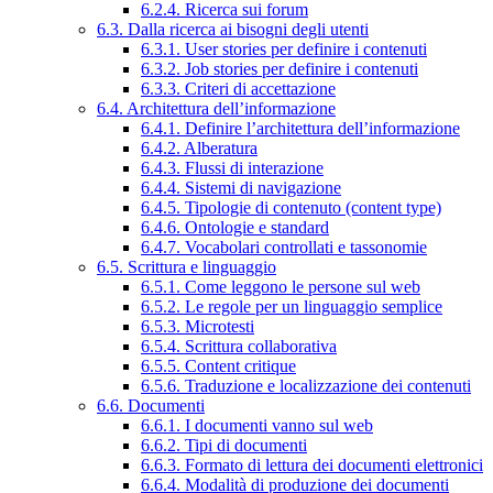
6.2.4. Ricerca sui forum
6.3. Dalla ricerca ai bisogni degli utenti
6.3.1. User stories per definire i contenuti
6.3.2. Job stories per definire i contenuti
6.3.3. Criteri di accettazione
6.4. Architettura dell’informazione
6.4.1. Definire l’architettura dell’informazione
6.4.2. Alberatura
6.4.3. Flussi di interazione
6.4.4. Sistemi di navigazione
6.4.5. Tipologie di contenuto (content type)
6.4.6. Ontologie e standard
6.4.7. Vocabolari controllati e tassonomie
6.5. Scrittura e linguaggio
6.5.1. Come leggono le persone sul web
6.5.2. Le regole per un linguaggio semplice
6.5.3. Microtesti
6.5.4. Scrittura collaborativa
6.5.5. Content critique
6.5.6. Traduzione e localizzazione dei contenuti
6.6. Documenti
6.6.1. I documenti vanno sul web
6.6.2. Tipi di documenti
6.6.3. Formato di lettura dei documenti elettronici
6.6.4. Modalità di produzione dei documenti