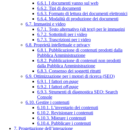
6.6.1. I documenti vanno sul web
6.6.2. Tipi di documenti
6.6.3. Formato di lettura dei documenti elettronici
6.6.4. Modalità di produzione dei documenti
6.7. Immagini e video
6.7.1. Testo alternativo (alt text) per le immagini
6.7.2. Sottotitoli per i video
6.7.3. Trascrizioni per i video
6.8. Proprietà intellettuale e privacy
6.8.1. Pubblicazione di contenuti prodotti dalla
Pubblica Amministrazione
6.8.2. Pubblicazione di contenuti non prodotti
dalla Pubblica Amministrazione
6.8.3. Consenso dei soggetti ritratti
6.9. Ottimizzazione per i motori di ricerca (SEO)
6.9.1. I fattori
on-page
6.9.2. I fattori
off-page
6.9.3. Strumenti di diagnostica SEO: Search
Console
6.10. Gestire i contenuti
6.10.1. L’inventario dei contenuti
6.10.2. Revisionare i contenuti
6.10.3. Migrare i contenuti
6.10.4. Pubblicare i contenuti
7. Progettazione dell’interazione