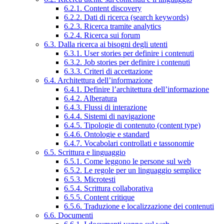
6.2.1. Content discovery
6.2.2. Dati di ricerca (search keywords)
6.2.3. Ricerca tramite analytics
6.2.4. Ricerca sui forum
6.3. Dalla ricerca ai bisogni degli utenti
6.3.1. User stories per definire i contenuti
6.3.2. Job stories per definire i contenuti
6.3.3. Criteri di accettazione
6.4. Architettura dell’informazione
6.4.1. Definire l’architettura dell’informazione
6.4.2. Alberatura
6.4.3. Flussi di interazione
6.4.4. Sistemi di navigazione
6.4.5. Tipologie di contenuto (content type)
6.4.6. Ontologie e standard
6.4.7. Vocabolari controllati e tassonomie
6.5. Scrittura e linguaggio
6.5.1. Come leggono le persone sul web
6.5.2. Le regole per un linguaggio semplice
6.5.3. Microtesti
6.5.4. Scrittura collaborativa
6.5.5. Content critique
6.5.6. Traduzione e localizzazione dei contenuti
6.6. Documenti