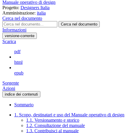
Manuale operativo di design
Progetto:
Designers Italia
Amministrazione:
italia
Cerca nel documento
Cerca nel documento
Informazioni
versione-corrente
Scarica
pdf
html
epub
Sorgente
Azioni
indice dei contenuti
Sommario
1. Scopo, destinatari e uso del Manuale operativo di design
1.1. Versionamento e storico
1.2. Consultazione del manuale
1.3. Contribuisci al manuale