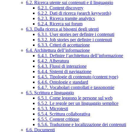
6.2. Ricerca utente sui contenuti e il linguaggio
6.2.1. Content discovery
6.2.2. Dati di ricerca (search keywords)
6.2.3. Ricerca tramite analytics
6.2.4. Ricerca sui forum
6.3. Dalla ricerca ai bisogni degli utenti
6.3.1. User stories per definire i contenuti
6.3.2. Job stories per definire i contenuti
6.3.3. Criteri di accettazione
6.4. Architettura dell’informazione
6.4.1. Definire l’architettura dell’informazione
6.4.2. Alberatura
6.4.3. Flussi di interazione
6.4.4. Sistemi di navigazione
6.4.5. Tipologie di contenuto (content type)
6.4.6. Ontologie e standard
6.4.7. Vocabolari controllati e tassonomie
6.5. Scrittura e linguaggio
6.5.1. Come leggono le persone sul web
6.5.2. Le regole per un linguaggio semplice
6.5.3. Microtesti
6.5.4. Scrittura collaborativa
6.5.5. Content critique
6.5.6. Traduzione e localizzazione dei contenuti
6.6. Documenti