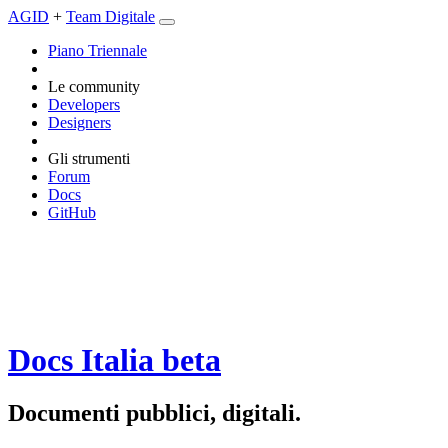
AGID
+
Team Digitale
Piano Triennale
Le community
Developers
Designers
Gli strumenti
Forum
Docs
GitHub
Docs Italia
beta
Documenti pubblici, digitali.