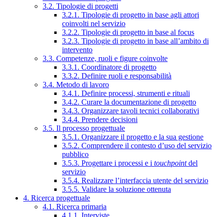
3.2. Tipologie di progetti
3.2.1. Tipologie di progetto in base agli attori
coinvolti nel servizio
3.2.2. Tipologie di progetto in base al focus
3.2.3. Tipologie di progetto in base all’ambito di
intervento
3.3. Competenze, ruoli e figure coinvolte
3.3.1. Coordinatore di progetto
3.3.2. Definire ruoli e responsabilità
3.4. Metodo di lavoro
3.4.1. Definire processi, strumenti e rituali
3.4.2. Curare la documentazione di progetto
3.4.3. Organizzare tavoli tecnici collaborativi
3.4.4. Prendere decisioni
3.5. Il processo progettuale
3.5.1. Organizzare il progetto e la sua gestione
3.5.2. Comprendere il contesto d’uso del servizio
pubblico
3.5.3. Progettare i processi e i
touchpoint
del
servizio
3.5.4. Realizzare l’interfaccia utente del servizio
3.5.5. Validare la soluzione ottenuta
4. Ricerca progettuale
4.1. Ricerca primaria
4.1.1. Interviste