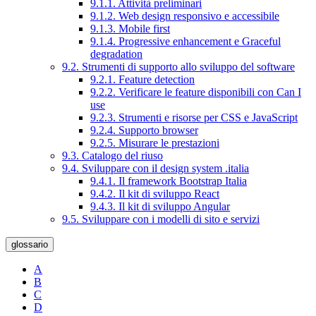
9.1.1. Attività preliminari
9.1.2. Web design responsivo e accessibile
9.1.3. Mobile first
9.1.4. Progressive enhancement e Graceful
degradation
9.2. Strumenti di supporto allo sviluppo del software
9.2.1. Feature detection
9.2.2. Verificare le feature disponibili con Can I
use
9.2.3. Strumenti e risorse per CSS e JavaScript
9.2.4. Supporto browser
9.2.5. Misurare le prestazioni
9.3. Catalogo del riuso
9.4. Sviluppare con il design system .italia
9.4.1. Il framework Bootstrap Italia
9.4.2. Il kit di sviluppo React
9.4.3. Il kit di sviluppo Angular
9.5. Sviluppare con i modelli di sito e servizi
glossario
A
B
C
D