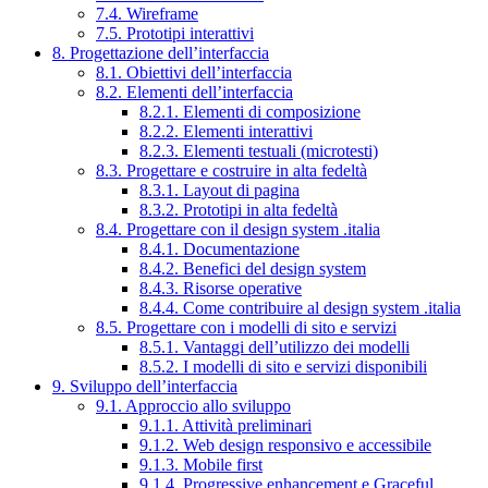
7.4. Wireframe
7.5. Prototipi interattivi
8. Progettazione dell’interfaccia
8.1. Obiettivi dell’interfaccia
8.2. Elementi dell’interfaccia
8.2.1. Elementi di composizione
8.2.2. Elementi interattivi
8.2.3. Elementi testuali (microtesti)
8.3. Progettare e costruire in alta fedeltà
8.3.1. Layout di pagina
8.3.2. Prototipi in alta fedeltà
8.4. Progettare con il design system .italia
8.4.1. Documentazione
8.4.2. Benefici del design system
8.4.3. Risorse operative
8.4.4. Come contribuire al design system .italia
8.5. Progettare con i modelli di sito e servizi
8.5.1. Vantaggi dell’utilizzo dei modelli
8.5.2. I modelli di sito e servizi disponibili
9. Sviluppo dell’interfaccia
9.1. Approccio allo sviluppo
9.1.1. Attività preliminari
9.1.2. Web design responsivo e accessibile
9.1.3. Mobile first
9.1.4. Progressive enhancement e Graceful