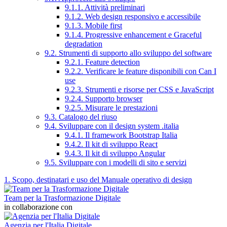
9.1.1. Attività preliminari
9.1.2. Web design responsivo e accessibile
9.1.3. Mobile first
9.1.4. Progressive enhancement e Graceful
degradation
9.2. Strumenti di supporto allo sviluppo del software
9.2.1. Feature detection
9.2.2. Verificare le feature disponibili con Can I
use
9.2.3. Strumenti e risorse per CSS e JavaScript
9.2.4. Supporto browser
9.2.5. Misurare le prestazioni
9.3. Catalogo del riuso
9.4. Sviluppare con il design system .italia
9.4.1. Il framework Bootstrap Italia
9.4.2. Il kit di sviluppo React
9.4.3. Il kit di sviluppo Angular
9.5. Sviluppare con i modelli di sito e servizi
1. Scopo, destinatari e uso del Manuale operativo di design
Team per la Trasformazione Digitale
in collaborazione con
Agenzia per l'Italia Digitale