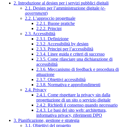
2. Introduzione al design per i servizi pubblici digitali
2.1. Design per l’amministrazione digitale (
e-
government
)
2.2. L’approccio progettuale
2.2.1. Buone pratiche
2.2.2. Principi
2.3. Accessibilità
2.3.1. Definizione
2.3.2. Accessibilità by design
2.3.3. Principi per l’accessibilità
2.3.4. Linee guida e criteri di successo
2.3.5. Come rilasciare una dichiarazione di
accessibilità
2.3.6. Meccanismo di feedback e procedura di
attuazione
2.3.7. Obiettivi accessibilità
2.3.8. Normativa e approfondimenti
2.4. Privacy
2.4.1. Come rispettare la privacy sin dalla
progettazione di un sito o servizio digitale
2.4.2. Richiedi il consenso quando necessario
2.4.3. Le basi del sito web: architettura,
informativa privacy, riferimenti DPO
3. Pianificazione, gestione e strategia
3.1. Obiettivi del progetto