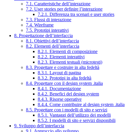
7.1. Caratteristiche dell’interazione
7.2. User stories per definire l’interazione
7.2.1. Differenza tra scenari e user stories
7.3. Flussi di interazione
7.4. Wireframe
7.5. Prototipi interattivi
8. Progettazione dell’interfaccia
8.1. Obiettivi dell’interfaccia
8.2. Elementi dell’interfaccia
8.2.1. Elementi di composizione
8.2.2. Elementi interattivi
8.2.3. Elementi testuali (microtesti)
8.3. Progettare e costruire in alta fedeltà
8.3.1. Layout di pagina
8.3.2. Prototipi in alta fedeltà
8.4. Progettare con il design system .italia
8.4.1. Documentazione
8.4.2. Benefici del design system
8.4.3. Risorse operative
8.4.4. Come contribuire al design system .italia
8.5. Progettare con i modelli di sito e servizi
8.5.1. Vantaggi dell’utilizzo dei modelli
8.5.2. I modelli di sito e servizi disponibili
9. Sviluppo dell’interfaccia
9.1. Approccio allo sviluppo