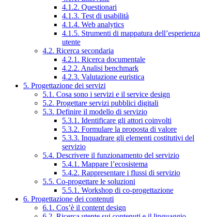
4.1.2. Questionari
4.1.3. Test di usabilità
4.1.4. Web analytics
4.1.5. Strumenti di mappatura dell’esperienza
utente
4.2. Ricerca secondaria
4.2.1. Ricerca documentale
4.2.2. Analisi benchmark
4.2.3. Valutazione euristica
5. Progettazione dei servizi
5.1. Cosa sono i servizi e il service design
5.2. Progettare servizi pubblici digitali
5.3. Definire il modello di servizio
5.3.1. Identificare gli attori coinvolti
5.3.2. Formulare la proposta di valore
5.3.3. Inquadrare gli elementi costitutivi del
servizio
5.4. Descrivere il funzionamento del servizio
5.4.1. Mappare l’ecosistema
5.4.2. Rappresentare i flussi di servizio
5.5. Co-progettare le soluzioni
5.5.1. Workshop di co-progettazione
6. Progettazione dei contenuti
6.1. Cos’è il content design
6.2. Ricerca utente sui contenuti e il linguaggio