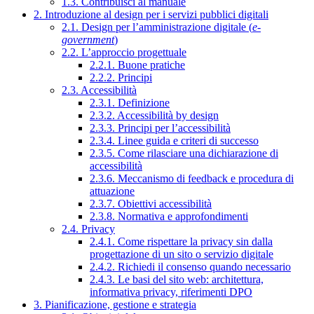
1.3. Contribuisci al manuale
2. Introduzione al design per i servizi pubblici digitali
2.1. Design per l’amministrazione digitale (
e-
government
)
2.2. L’approccio progettuale
2.2.1. Buone pratiche
2.2.2. Principi
2.3. Accessibilità
2.3.1. Definizione
2.3.2. Accessibilità by design
2.3.3. Principi per l’accessibilità
2.3.4. Linee guida e criteri di successo
2.3.5. Come rilasciare una dichiarazione di
accessibilità
2.3.6. Meccanismo di feedback e procedura di
attuazione
2.3.7. Obiettivi accessibilità
2.3.8. Normativa e approfondimenti
2.4. Privacy
2.4.1. Come rispettare la privacy sin dalla
progettazione di un sito o servizio digitale
2.4.2. Richiedi il consenso quando necessario
2.4.3. Le basi del sito web: architettura,
informativa privacy, riferimenti DPO
3. Pianificazione, gestione e strategia