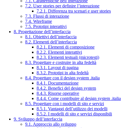
7.1. Caratteristiche dell’interazione
7.2. User stories per definire l’interazione
7.2.1. Differenza tra scenari e user stories
7.3. Flussi di interazione
7.4. Wireframe
7.5. Prototipi interattivi
8. Progettazione dell’interfaccia
8.1. Obiettivi dell’interfaccia
8.2. Elementi dell’interfaccia
8.2.1. Elementi di composizione
8.2.2. Elementi interattivi
8.2.3. Elementi testuali (microtesti)
8.3. Progettare e costruire in alta fedeltà
8.3.1. Layout di pagina
8.3.2. Prototipi in alta fedeltà
8.4. Progettare con il design system .italia
8.4.1. Documentazione
8.4.2. Benefici del design system
8.4.3. Risorse operative
8.4.4. Come contribuire al design system .italia
8.5. Progettare con i modelli di sito e servizi
8.5.1. Vantaggi dell’utilizzo dei modelli
8.5.2. I modelli di sito e servizi disponibili
9. Sviluppo dell’interfaccia
9.1. Approccio allo sviluppo