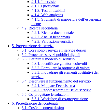
4.1.1. Interviste
4.1.2. Questionari
4.1.3. Test di usabilità
4.1.4. Web analytics
4.1.5. Strumenti di mappatura dell’esperienza
utente
4.2. Ricerca secondaria
4.2.1. Ricerca documentale
4.2.2. Analisi benchmark
4.2.3. Valutazione euristica
5. Progettazione dei servizi
5.1. Cosa sono i servizi e il service design
5.2. Progettare servizi pubblici digitali
5.3. Definire il modello di servizio
5.3.1. Identificare gli attori coinvolti
5.3.2. Formulare la proposta di valore
5.3.3. Inquadrare gli elementi costitutivi del
servizio
5.4. Descrivere il funzionamento del servizio
5.4.1. Mappare l’ecosistema
5.4.2. Rappresentare i flussi di servizio
5.5. Co-progettare le soluzioni
5.5.1. Workshop di co-progettazione
6. Progettazione dei contenuti
6.1. Cos’è il content design