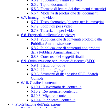
6.6.1. I documenti vanno sul web
6.6.2. Tipi di documenti
6.6.3. Formato di lettura dei documenti elettronici
6.6.4. Modalità di produzione dei documenti
6.7. Immagini e video
6.7.1. Testo alternativo (alt text) per le immagini
6.7.2. Sottotitoli per i video
6.7.3. Trascrizioni per i video
6.8. Proprietà intellettuale e privacy
6.8.1. Pubblicazione di contenuti prodotti dalla
Pubblica Amministrazione
6.8.2. Pubblicazione di contenuti non prodotti
dalla Pubblica Amministrazione
6.8.3. Consenso dei soggetti ritratti
6.9. Ottimizzazione per i motori di ricerca (SEO)
6.9.1. I fattori
on-page
6.9.2. I fattori
off-page
6.9.3. Strumenti di diagnostica SEO: Search
Console
6.10. Gestire i contenuti
6.10.1. L’inventario dei contenuti
6.10.2. Revisionare i contenuti
6.10.3. Migrare i contenuti
6.10.4. Pubblicare i contenuti
7. Progettazione dell’interazione