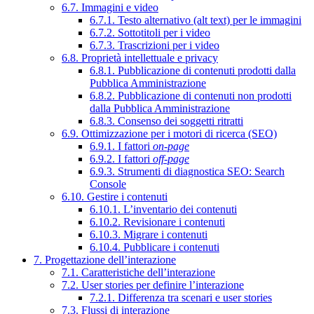
6.7. Immagini e video
6.7.1. Testo alternativo (alt text) per le immagini
6.7.2. Sottotitoli per i video
6.7.3. Trascrizioni per i video
6.8. Proprietà intellettuale e privacy
6.8.1. Pubblicazione di contenuti prodotti dalla
Pubblica Amministrazione
6.8.2. Pubblicazione di contenuti non prodotti
dalla Pubblica Amministrazione
6.8.3. Consenso dei soggetti ritratti
6.9. Ottimizzazione per i motori di ricerca (SEO)
6.9.1. I fattori
on-page
6.9.2. I fattori
off-page
6.9.3. Strumenti di diagnostica SEO: Search
Console
6.10. Gestire i contenuti
6.10.1. L’inventario dei contenuti
6.10.2. Revisionare i contenuti
6.10.3. Migrare i contenuti
6.10.4. Pubblicare i contenuti
7. Progettazione dell’interazione
7.1. Caratteristiche dell’interazione
7.2. User stories per definire l’interazione
7.2.1. Differenza tra scenari e user stories
7.3. Flussi di interazione