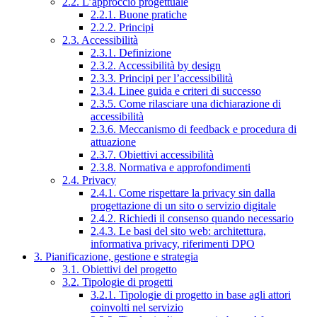
2.2. L’approccio progettuale
2.2.1. Buone pratiche
2.2.2. Principi
2.3. Accessibilità
2.3.1. Definizione
2.3.2. Accessibilità by design
2.3.3. Principi per l’accessibilità
2.3.4. Linee guida e criteri di successo
2.3.5. Come rilasciare una dichiarazione di
accessibilità
2.3.6. Meccanismo di feedback e procedura di
attuazione
2.3.7. Obiettivi accessibilità
2.3.8. Normativa e approfondimenti
2.4. Privacy
2.4.1. Come rispettare la privacy sin dalla
progettazione di un sito o servizio digitale
2.4.2. Richiedi il consenso quando necessario
2.4.3. Le basi del sito web: architettura,
informativa privacy, riferimenti DPO
3. Pianificazione, gestione e strategia
3.1. Obiettivi del progetto
3.2. Tipologie di progetti
3.2.1. Tipologie di progetto in base agli attori
coinvolti nel servizio