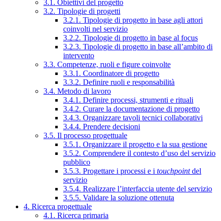
3.1. Obiettivi del progetto
3.2. Tipologie di progetti
3.2.1. Tipologie di progetto in base agli attori
coinvolti nel servizio
3.2.2. Tipologie di progetto in base al focus
3.2.3. Tipologie di progetto in base all’ambito di
intervento
3.3. Competenze, ruoli e figure coinvolte
3.3.1. Coordinatore di progetto
3.3.2. Definire ruoli e responsabilità
3.4. Metodo di lavoro
3.4.1. Definire processi, strumenti e rituali
3.4.2. Curare la documentazione di progetto
3.4.3. Organizzare tavoli tecnici collaborativi
3.4.4. Prendere decisioni
3.5. Il processo progettuale
3.5.1. Organizzare il progetto e la sua gestione
3.5.2. Comprendere il contesto d’uso del servizio
pubblico
3.5.3. Progettare i processi e i
touchpoint
del
servizio
3.5.4. Realizzare l’interfaccia utente del servizio
3.5.5. Validare la soluzione ottenuta
4. Ricerca progettuale
4.1. Ricerca primaria