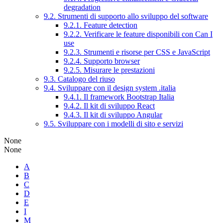
degradation
9.2. Strumenti di supporto allo sviluppo del software
9.2.1. Feature detection
9.2.2. Verificare le feature disponibili con Can I
use
9.2.3. Strumenti e risorse per CSS e JavaScript
9.2.4. Supporto browser
9.2.5. Misurare le prestazioni
9.3. Catalogo del riuso
9.4. Sviluppare con il design system .italia
9.4.1. Il framework Bootstrap Italia
9.4.2. Il kit di sviluppo React
9.4.3. Il kit di sviluppo Angular
9.5. Sviluppare con i modelli di sito e servizi
None
None
A
B
C
D
E
I
M