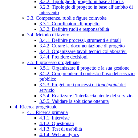
3.2.2. Tipologie di progetto in base al focus
3.2.3. Tipologie di progetto in base all’ambito di
intervento
3.3. Competenze, ruoli e figure coinvolte
3.3.1. Coordinatore di progetto
3.3.2. Definire ruoli e responsabilità
3.4. Metodo di lavoro
3.4.1. Definire processi, strumenti e rituali
3.4.2. Curare la documentazione di progetto
3.4.3. Organizzare tavoli tecnici collaborativi
3.4.4. Prendere decisioni
3.5. Il processo progettuale
3.5.1. Organizzare il progetto e la sua gestione
3.5.2. Comprendere il contesto d’uso del servizio
pubblico
3.5.3. Progettare i processi e i
touchpoint
del
servizio
3.5.4. Realizzare l’interfaccia utente del servizio
3.5.5. Validare la soluzione ottenuta
4. Ricerca progettuale
4.1. Ricerca primaria
4.1.1. Interviste
4.1.2. Questionari
4.1.3. Test di usabilità
4.1.4. Web analytics