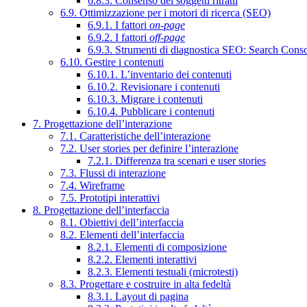
6.8.3. Consenso dei soggetti ritratti
6.9. Ottimizzazione per i motori di ricerca (SEO)
6.9.1. I fattori
on-page
6.9.2. I fattori
off-page
6.9.3. Strumenti di diagnostica SEO: Search Cons
6.10. Gestire i contenuti
6.10.1. L’inventario dei contenuti
6.10.2. Revisionare i contenuti
6.10.3. Migrare i contenuti
6.10.4. Pubblicare i contenuti
7. Progettazione dell’interazione
7.1. Caratteristiche dell’interazione
7.2. User stories per definire l’interazione
7.2.1. Differenza tra scenari e user stories
7.3. Flussi di interazione
7.4. Wireframe
7.5. Prototipi interattivi
8. Progettazione dell’interfaccia
8.1. Obiettivi dell’interfaccia
8.2. Elementi dell’interfaccia
8.2.1. Elementi di composizione
8.2.2. Elementi interattivi
8.2.3. Elementi testuali (microtesti)
8.3. Progettare e costruire in alta fedeltà
8.3.1. Layout di pagina