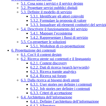
5.1. Cosa sono i servizi e il service design
5.2. Progettare servizi pubblici digitali
5.3. Definire il modello di servizio
5.3.1. Identificare gli attori coinvolti
5.3.2. Formulare la proposta di valore
5.3.3. Inquadrare gli elementi costitutivi del serviz
5.4. Descrivere il funzionamento del servizio
5.4.1. Mappare l’ecosistema
5.4.2. Rappresentare i flussi di servizio
5.5. Co-progettare le soluzioni
5.5.1. Workshop di co-progettazione
6. Progettazione dei contenuti
6.1. Cos’è il content design
6.2. Ricerca utente sui contenuti e il linguaggio
6.2.1. Content discovery
6.2.2. Dati di ricerca (search keywords)
6.2.3. Ricerca tramite analytics
6.2.4. Ricerca sui forum
6.3. Dalla ricerca ai bisogni degli utenti
6.3.1. User stories per definire i contenuti
6.3.2. Job stories per definire i contenuti
6.3.3. Criteri di accettazione
6.4. Architettura dell’informazione
6.4.1. Definire l’architettura dell’informazione
6.4.2. Alberatura