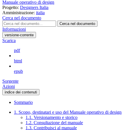
Manuale operativo di design
Progetto:
Designers Italia
Amministrazione:
italia
Cerca nel documento
Cerca nel documento
Informazioni
versione-corrente
Scarica
pdf
html
epub
Sorgente
Azioni
indice dei contenuti
Sommario
1. Scopo, destinatari e uso del Manuale operativo di design
1.1. Versionamento e storico
1.2. Consultazione del manuale
1.3. Contribuisci al manuale