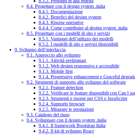
8.3.2. Prototipi in alta fedeltà
8.4. Progettare con il design system .italia
8.4.1. Documentazione
8.4.2. Benefici del design system
8.4.3. Risorse operative
8.4.4. Come contribuire al design system .italia
8.5. Progettare con i modelli di sito e servizi
8.5.1. Vantaggi dell’utilizzo dei modelli
8.5.2. I modelli di sito e servizi disponibili
9. Sviluppo dell’interfaccia
9.1. Approccio allo sviluppo
9.1.1. Attività preliminari
9.1.2. Web design responsivo e accessibile
9.1.3. Mobile first
9.1.4. Progressive enhancement e Graceful degrad
9.2. Strumenti di supporto allo sviluppo del software
9.2.1. Feature detection
9.2.2. Verificare le feature disponibili con Can I us
9.2.3. Strumenti e risorse per CSS e JavaScript
9.2.4. Supporto browser
9.2.5. Misurare le prestazioni
9.3. Catalogo del riuso
9.4. Sviluppare con il design system .italia
9.4.1. Il framework Bootstrap Italia
9.4.2. Il kit di sviluppo React