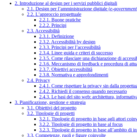
2. Introduzione al design per i servizi pubblici digitali
2.1. Design per l’amministrazione digitale (
e-government
2.2. L’approccio progettuale
2.2.1. Buone pratiche
2.2.2. Principi
2.3. Accessibilità
2.3.1. Definizione
2.3.2. Accessibilità by design
2.3.3. Principi per l’accessibilità
2.3.4. Linee guida e criteri di successo
2.3.5. Come rilasciare una dichiarazione di accessib
2.3.6. Meccanismo di feedback e procedura di attu
2.3.7. Obiettivi accessibilità
2.3.8. Normativa e approfondimenti
2.4. Privacy
2.4.1. Come rispettare la privacy sin dalla progettaz
2.4.2. Richiedi il consenso quando necessario
2.4.3. Le basi del sito web: architettura, informati
3. Pianificazione, gestione e strategia
3.1. Obiettivi del progetto
3.2. Tipologie di progetti
3.2.1. Tipologie di progetto in base agli attori coinv
3.2.2. Tipologie di progetto in base al focus
3.2.3. Tipologie di progetto in base all’ambito di i
3.3. Competenze, ruoli e figure coinvolte