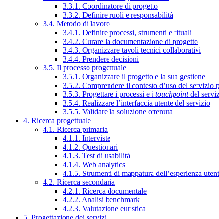
3.3.1. Coordinatore di progetto
3.3.2. Definire ruoli e responsabilità
3.4. Metodo di lavoro
3.4.1. Definire processi, strumenti e rituali
3.4.2. Curare la documentazione di progetto
3.4.3. Organizzare tavoli tecnici collaborativi
3.4.4. Prendere decisioni
3.5. Il processo progettuale
3.5.1. Organizzare il progetto e la sua gestione
3.5.2. Comprendere il contesto d’uso del servizio 
3.5.3. Progettare i processi e i
touchpoint
del servi
3.5.4. Realizzare l’interfaccia utente del servizio
3.5.5. Validare la soluzione ottenuta
4. Ricerca progettuale
4.1. Ricerca primaria
4.1.1. Interviste
4.1.2. Questionari
4.1.3. Test di usabilità
4.1.4. Web analytics
4.1.5. Strumenti di mappatura dell’esperienza uten
4.2. Ricerca secondaria
4.2.1. Ricerca documentale
4.2.2. Analisi benchmark
4.2.3. Valutazione euristica
5. Progettazione dei servizi