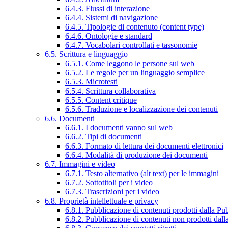
6.4.3. Flussi di interazione
6.4.4. Sistemi di navigazione
6.4.5. Tipologie di contenuto (content type)
6.4.6. Ontologie e standard
6.4.7. Vocabolari controllati e tassonomie
6.5. Scrittura e linguaggio
6.5.1. Come leggono le persone sul web
6.5.2. Le regole per un linguaggio semplice
6.5.3. Microtesti
6.5.4. Scrittura collaborativa
6.5.5. Content critique
6.5.6. Traduzione e localizzazione dei contenuti
6.6. Documenti
6.6.1. I documenti vanno sul web
6.6.2. Tipi di documenti
6.6.3. Formato di lettura dei documenti elettronici
6.6.4. Modalità di produzione dei documenti
6.7. Immagini e video
6.7.1. Testo alternativo (alt text) per le immagini
6.7.2. Sottotitoli per i video
6.7.3. Trascrizioni per i video
6.8. Proprietà intellettuale e privacy
6.8.1. Pubblicazione di contenuti prodotti dalla P
6.8.2. Pubblicazione di contenuti non prodotti dal