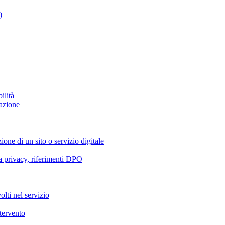
)
ilità
azione
ione di un sito o servizio digitale
va privacy, riferimenti DPO
olti nel servizio
ntervento