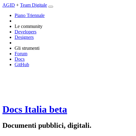
AGID
+
Team Digitale
Piano Triennale
Le community
Developers
Designers
Gli strumenti
Forum
Docs
GitHub
Docs Italia
beta
Documenti pubblici, digitali.