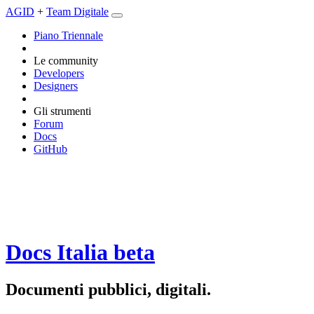
AGID
+
Team Digitale
Piano Triennale
Le community
Developers
Designers
Gli strumenti
Forum
Docs
GitHub
Docs Italia
beta
Documenti pubblici, digitali.