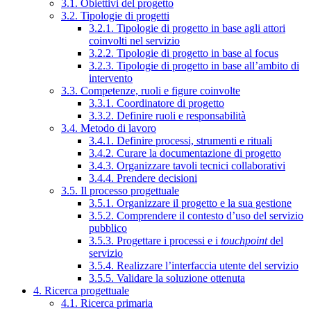
3.1. Obiettivi del progetto
3.2. Tipologie di progetti
3.2.1. Tipologie di progetto in base agli attori
coinvolti nel servizio
3.2.2. Tipologie di progetto in base al focus
3.2.3. Tipologie di progetto in base all’ambito di
intervento
3.3. Competenze, ruoli e figure coinvolte
3.3.1. Coordinatore di progetto
3.3.2. Definire ruoli e responsabilità
3.4. Metodo di lavoro
3.4.1. Definire processi, strumenti e rituali
3.4.2. Curare la documentazione di progetto
3.4.3. Organizzare tavoli tecnici collaborativi
3.4.4. Prendere decisioni
3.5. Il processo progettuale
3.5.1. Organizzare il progetto e la sua gestione
3.5.2. Comprendere il contesto d’uso del servizio
pubblico
3.5.3. Progettare i processi e i
touchpoint
del
servizio
3.5.4. Realizzare l’interfaccia utente del servizio
3.5.5. Validare la soluzione ottenuta
4. Ricerca progettuale
4.1. Ricerca primaria