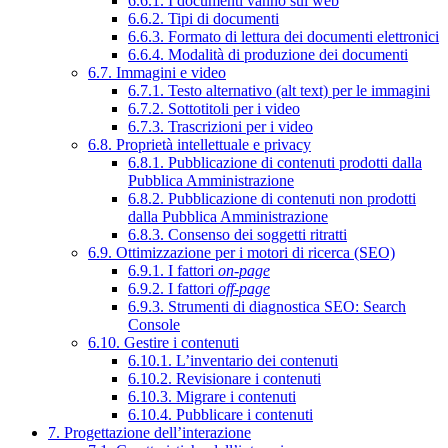
6.6.1. I documenti vanno sul web
6.6.2. Tipi di documenti
6.6.3. Formato di lettura dei documenti elettronici
6.6.4. Modalità di produzione dei documenti
6.7. Immagini e video
6.7.1. Testo alternativo (alt text) per le immagini
6.7.2. Sottotitoli per i video
6.7.3. Trascrizioni per i video
6.8. Proprietà intellettuale e privacy
6.8.1. Pubblicazione di contenuti prodotti dalla
Pubblica Amministrazione
6.8.2. Pubblicazione di contenuti non prodotti
dalla Pubblica Amministrazione
6.8.3. Consenso dei soggetti ritratti
6.9. Ottimizzazione per i motori di ricerca (SEO)
6.9.1. I fattori
on-page
6.9.2. I fattori
off-page
6.9.3. Strumenti di diagnostica SEO: Search
Console
6.10. Gestire i contenuti
6.10.1. L’inventario dei contenuti
6.10.2. Revisionare i contenuti
6.10.3. Migrare i contenuti
6.10.4. Pubblicare i contenuti
7. Progettazione dell’interazione