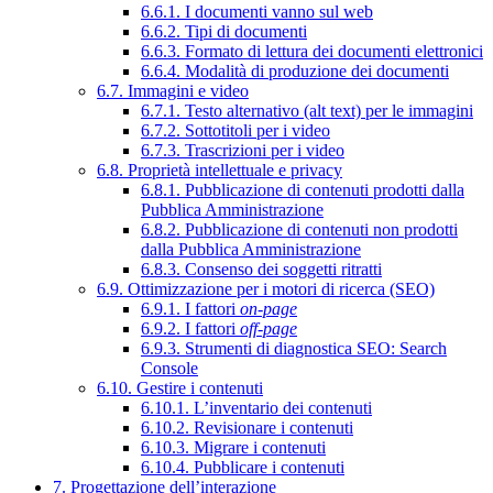
6.6.1. I documenti vanno sul web
6.6.2. Tipi di documenti
6.6.3. Formato di lettura dei documenti elettronici
6.6.4. Modalità di produzione dei documenti
6.7. Immagini e video
6.7.1. Testo alternativo (alt text) per le immagini
6.7.2. Sottotitoli per i video
6.7.3. Trascrizioni per i video
6.8. Proprietà intellettuale e privacy
6.8.1. Pubblicazione di contenuti prodotti dalla
Pubblica Amministrazione
6.8.2. Pubblicazione di contenuti non prodotti
dalla Pubblica Amministrazione
6.8.3. Consenso dei soggetti ritratti
6.9. Ottimizzazione per i motori di ricerca (SEO)
6.9.1. I fattori
on-page
6.9.2. I fattori
off-page
6.9.3. Strumenti di diagnostica SEO: Search
Console
6.10. Gestire i contenuti
6.10.1. L’inventario dei contenuti
6.10.2. Revisionare i contenuti
6.10.3. Migrare i contenuti
6.10.4. Pubblicare i contenuti
7. Progettazione dell’interazione