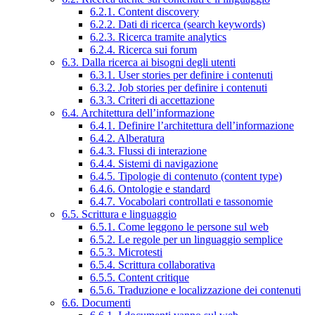
6.2.1. Content discovery
6.2.2. Dati di ricerca (search keywords)
6.2.3. Ricerca tramite analytics
6.2.4. Ricerca sui forum
6.3. Dalla ricerca ai bisogni degli utenti
6.3.1. User stories per definire i contenuti
6.3.2. Job stories per definire i contenuti
6.3.3. Criteri di accettazione
6.4. Architettura dell’informazione
6.4.1. Definire l’architettura dell’informazione
6.4.2. Alberatura
6.4.3. Flussi di interazione
6.4.4. Sistemi di navigazione
6.4.5. Tipologie di contenuto (content type)
6.4.6. Ontologie e standard
6.4.7. Vocabolari controllati e tassonomie
6.5. Scrittura e linguaggio
6.5.1. Come leggono le persone sul web
6.5.2. Le regole per un linguaggio semplice
6.5.3. Microtesti
6.5.4. Scrittura collaborativa
6.5.5. Content critique
6.5.6. Traduzione e localizzazione dei contenuti
6.6. Documenti