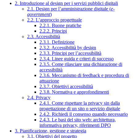
2. Introduzione al design per i servizi pubblici digitali
2.1. Design per l’amministrazione digitale (
e-
government
)
2.2. L’approccio progettuale
2.2.1. Buone pratiche
2.2.2. Principi
2.3. Accessibilità
2.3.1. Definizione
2.3.2. Accessibilità by design
2.3.3. Principi per l’accessibilità
2.3.4. Linee guida e criteri di successo
2.3.5. Come rilasciare una dichiarazione di
accessibilità
2.3.6. Meccanismo di feedback e procedura di
attuazione
2.3.7. Obiettivi accessibilità
2.3.8. Normativa e approfondimenti
2.4. Privacy
2.4.1. Come rispettare la privacy sin dalla
progettazione di un sito o servizio digitale
2.4.2. Richiedi il consenso quando necessario
2.4.3. Le basi del sito web: architettura,
informativa privacy, riferimenti DPO
3. Pianificazione, gestione e strategia
3.1. Obiettivi del progetto