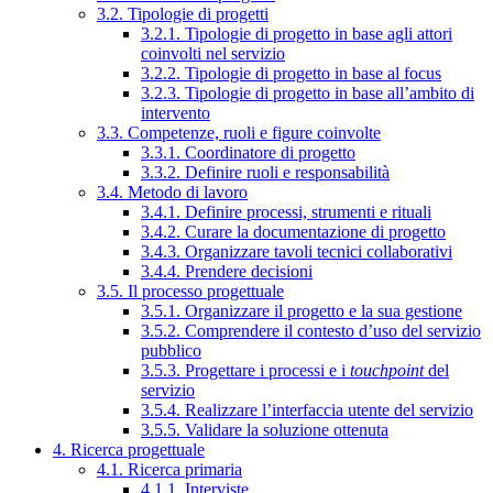
3.2. Tipologie di progetti
3.2.1. Tipologie di progetto in base agli attori
coinvolti nel servizio
3.2.2. Tipologie di progetto in base al focus
3.2.3. Tipologie di progetto in base all’ambito di
intervento
3.3. Competenze, ruoli e figure coinvolte
3.3.1. Coordinatore di progetto
3.3.2. Definire ruoli e responsabilità
3.4. Metodo di lavoro
3.4.1. Definire processi, strumenti e rituali
3.4.2. Curare la documentazione di progetto
3.4.3. Organizzare tavoli tecnici collaborativi
3.4.4. Prendere decisioni
3.5. Il processo progettuale
3.5.1. Organizzare il progetto e la sua gestione
3.5.2. Comprendere il contesto d’uso del servizio
pubblico
3.5.3. Progettare i processi e i
touchpoint
del
servizio
3.5.4. Realizzare l’interfaccia utente del servizio
3.5.5. Validare la soluzione ottenuta
4. Ricerca progettuale
4.1. Ricerca primaria
4.1.1. Interviste