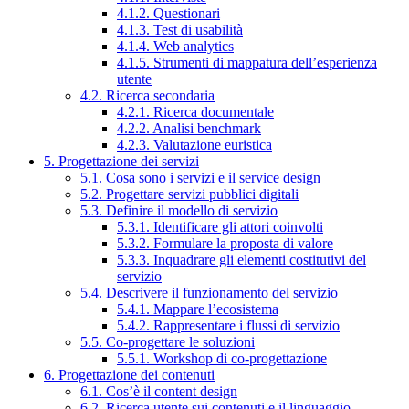
4.1.2. Questionari
4.1.3. Test di usabilità
4.1.4. Web analytics
4.1.5. Strumenti di mappatura dell’esperienza
utente
4.2. Ricerca secondaria
4.2.1. Ricerca documentale
4.2.2. Analisi benchmark
4.2.3. Valutazione euristica
5. Progettazione dei servizi
5.1. Cosa sono i servizi e il service design
5.2. Progettare servizi pubblici digitali
5.3. Definire il modello di servizio
5.3.1. Identificare gli attori coinvolti
5.3.2. Formulare la proposta di valore
5.3.3. Inquadrare gli elementi costitutivi del
servizio
5.4. Descrivere il funzionamento del servizio
5.4.1. Mappare l’ecosistema
5.4.2. Rappresentare i flussi di servizio
5.5. Co-progettare le soluzioni
5.5.1. Workshop di co-progettazione
6. Progettazione dei contenuti
6.1. Cos’è il content design
6.2. Ricerca utente sui contenuti e il linguaggio