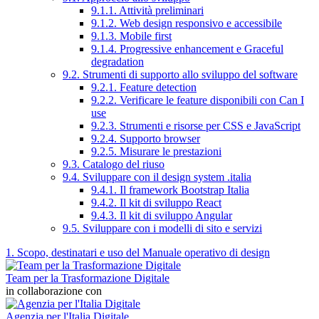
9.1.1. Attività preliminari
9.1.2. Web design responsivo e accessibile
9.1.3. Mobile first
9.1.4. Progressive enhancement e Graceful
degradation
9.2. Strumenti di supporto allo sviluppo del software
9.2.1. Feature detection
9.2.2. Verificare le feature disponibili con Can I
use
9.2.3. Strumenti e risorse per CSS e JavaScript
9.2.4. Supporto browser
9.2.5. Misurare le prestazioni
9.3. Catalogo del riuso
9.4. Sviluppare con il design system .italia
9.4.1. Il framework Bootstrap Italia
9.4.2. Il kit di sviluppo React
9.4.3. Il kit di sviluppo Angular
9.5. Sviluppare con i modelli di sito e servizi
1. Scopo, destinatari e uso del Manuale operativo di design
Team per la Trasformazione Digitale
in collaborazione con
Agenzia per l'Italia Digitale