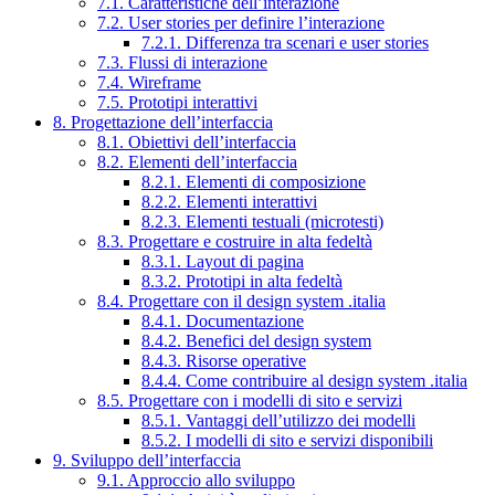
7.1. Caratteristiche dell’interazione
7.2. User stories per definire l’interazione
7.2.1. Differenza tra scenari e user stories
7.3. Flussi di interazione
7.4. Wireframe
7.5. Prototipi interattivi
8. Progettazione dell’interfaccia
8.1. Obiettivi dell’interfaccia
8.2. Elementi dell’interfaccia
8.2.1. Elementi di composizione
8.2.2. Elementi interattivi
8.2.3. Elementi testuali (microtesti)
8.3. Progettare e costruire in alta fedeltà
8.3.1. Layout di pagina
8.3.2. Prototipi in alta fedeltà
8.4. Progettare con il design system .italia
8.4.1. Documentazione
8.4.2. Benefici del design system
8.4.3. Risorse operative
8.4.4. Come contribuire al design system .italia
8.5. Progettare con i modelli di sito e servizi
8.5.1. Vantaggi dell’utilizzo dei modelli
8.5.2. I modelli di sito e servizi disponibili
9. Sviluppo dell’interfaccia
9.1. Approccio allo sviluppo