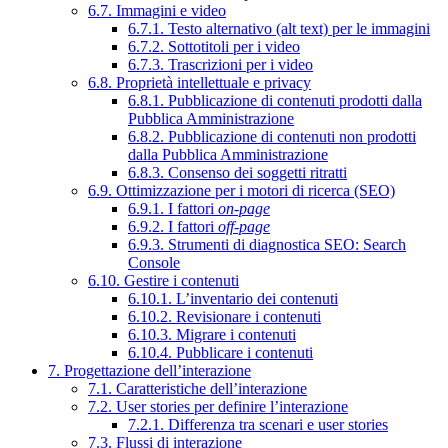
6.7. Immagini e video
6.7.1. Testo alternativo (alt text) per le immagini
6.7.2. Sottotitoli per i video
6.7.3. Trascrizioni per i video
6.8. Proprietà intellettuale e privacy
6.8.1. Pubblicazione di contenuti prodotti dalla
Pubblica Amministrazione
6.8.2. Pubblicazione di contenuti non prodotti
dalla Pubblica Amministrazione
6.8.3. Consenso dei soggetti ritratti
6.9. Ottimizzazione per i motori di ricerca (SEO)
6.9.1. I fattori
on-page
6.9.2. I fattori
off-page
6.9.3. Strumenti di diagnostica SEO: Search
Console
6.10. Gestire i contenuti
6.10.1. L’inventario dei contenuti
6.10.2. Revisionare i contenuti
6.10.3. Migrare i contenuti
6.10.4. Pubblicare i contenuti
7. Progettazione dell’interazione
7.1. Caratteristiche dell’interazione
7.2. User stories per definire l’interazione
7.2.1. Differenza tra scenari e user stories
7.3. Flussi di interazione