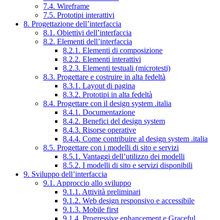
7.4. Wireframe
7.5. Prototipi interattivi
8. Progettazione dell’interfaccia
8.1. Obiettivi dell’interfaccia
8.2. Elementi dell’interfaccia
8.2.1. Elementi di composizione
8.2.2. Elementi interattivi
8.2.3. Elementi testuali (microtesti)
8.3. Progettare e costruire in alta fedeltà
8.3.1. Layout di pagina
8.3.2. Prototipi in alta fedeltà
8.4. Progettare con il design system .italia
8.4.1. Documentazione
8.4.2. Benefici del design system
8.4.3. Risorse operative
8.4.4. Come contribuire al design system .italia
8.5. Progettare con i modelli di sito e servizi
8.5.1. Vantaggi dell’utilizzo dei modelli
8.5.2. I modelli di sito e servizi disponibili
9. Sviluppo dell’interfaccia
9.1. Approccio allo sviluppo
9.1.1. Attività preliminari
9.1.2. Web design responsivo e accessibile
9.1.3. Mobile first
9.1.4. Progressive enhancement e Graceful