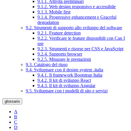
9.1.1. Attività preliminari
9.1.2. Web design responsivo e accessibile
9.1.3. Mobile first
9.1.4. Progressive enhancement e Graceful
degradation
9.2. Strumenti di supporto allo sviluppo del software
9.2.1. Feature detection
9.2.2. Verificare le feature disponibili con Can I
use
9.2.3. Strumenti e risorse per CSS e JavaScript
9.2.4. Supporto browser
9.2.5. Misurare le prestazioni
9.3. Catalogo del riuso
9.4. Sviluppare con il design system .italia
9.4.1. Il framework Bootstrap Italia
9.4.2. Il kit di sviluppo React
9.4.3. Il kit di sviluppo Angular
9.5. Sviluppare con i modelli di sito e servizi
glossario
A
B
C
D