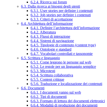
6.2.4. Ricerca sui forum
6.3. Dalla ricerca ai bisogni degli utenti
6.3.1. User stories per definire i contenuti
6.3.2. Job stories per definire i contenuti
6.3.3. Criteri di accettazione
6.4. Architettura dell’informazione
6.4.1. Definire l’architettura dell’informazione
6.4.2. Alberatura
6.4.3. Flussi di interazione
6.4.4. Sistemi di navigazione
6.4.5. Tipologie di contenuto (content type)
6.4.6. Ontologie e standard
6.4.7. Vocabolari controllati e tassonomie
6.5. Scrittura e linguaggio
6.5.1. Come leggono le persone sul web
6.5.2. Le regole per un linguaggio semplice
6.5.3. Microtesti
6.5.4. Scrittura collaborativa
6.5.5. Content critique
6.5.6. Traduzione e localizzazione dei contenuti
6.6. Documenti
6.6.1. I documenti vanno sul web
6.6.2. Tipi di documenti
6.6.3. Formato di lettura dei documenti elettronici
6.6.4. Modalità di produzione dei documenti