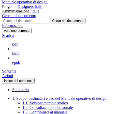
Manuale operativo di design
Progetto:
Designers Italia
Amministrazione:
italia
Cerca nel documento
Cerca nel documento
Informazioni
versione-corrente
Scarica
pdf
html
epub
Sorgente
Azioni
indice dei contenuti
Sommario
1. Scopo, destinatari e uso del Manuale operativo di design
1.1. Versionamento e storico
1.2. Consultazione del manuale
1.3. Contribuisci al manuale