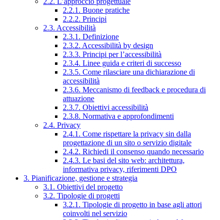
2.2. L’approccio progettuale
2.2.1. Buone pratiche
2.2.2. Principi
2.3. Accessibilità
2.3.1. Definizione
2.3.2. Accessibilità by design
2.3.3. Principi per l’accessibilità
2.3.4. Linee guida e criteri di successo
2.3.5. Come rilasciare una dichiarazione di
accessibilità
2.3.6. Meccanismo di feedback e procedura di
attuazione
2.3.7. Obiettivi accessibilità
2.3.8. Normativa e approfondimenti
2.4. Privacy
2.4.1. Come rispettare la privacy sin dalla
progettazione di un sito o servizio digitale
2.4.2. Richiedi il consenso quando necessario
2.4.3. Le basi del sito web: architettura,
informativa privacy, riferimenti DPO
3. Pianificazione, gestione e strategia
3.1. Obiettivi del progetto
3.2. Tipologie di progetti
3.2.1. Tipologie di progetto in base agli attori
coinvolti nel servizio