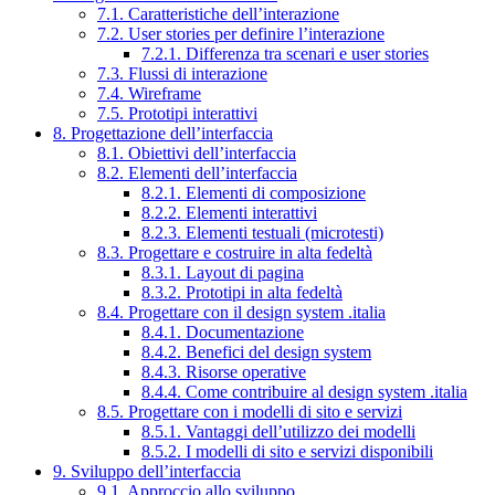
7.1. Caratteristiche dell’interazione
7.2. User stories per definire l’interazione
7.2.1. Differenza tra scenari e user stories
7.3. Flussi di interazione
7.4. Wireframe
7.5. Prototipi interattivi
8. Progettazione dell’interfaccia
8.1. Obiettivi dell’interfaccia
8.2. Elementi dell’interfaccia
8.2.1. Elementi di composizione
8.2.2. Elementi interattivi
8.2.3. Elementi testuali (microtesti)
8.3. Progettare e costruire in alta fedeltà
8.3.1. Layout di pagina
8.3.2. Prototipi in alta fedeltà
8.4. Progettare con il design system .italia
8.4.1. Documentazione
8.4.2. Benefici del design system
8.4.3. Risorse operative
8.4.4. Come contribuire al design system .italia
8.5. Progettare con i modelli di sito e servizi
8.5.1. Vantaggi dell’utilizzo dei modelli
8.5.2. I modelli di sito e servizi disponibili
9. Sviluppo dell’interfaccia
9.1. Approccio allo sviluppo