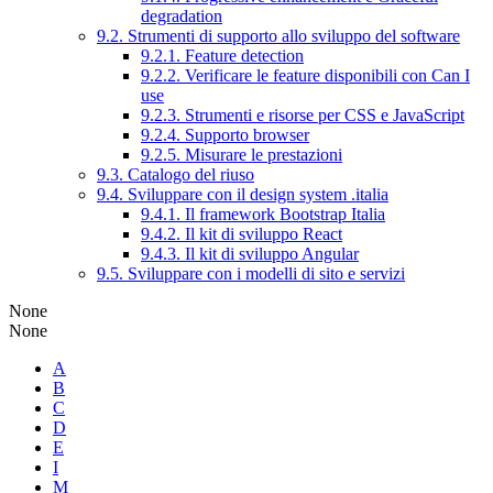
degradation
9.2. Strumenti di supporto allo sviluppo del software
9.2.1. Feature detection
9.2.2. Verificare le feature disponibili con Can I
use
9.2.3. Strumenti e risorse per CSS e JavaScript
9.2.4. Supporto browser
9.2.5. Misurare le prestazioni
9.3. Catalogo del riuso
9.4. Sviluppare con il design system .italia
9.4.1. Il framework Bootstrap Italia
9.4.2. Il kit di sviluppo React
9.4.3. Il kit di sviluppo Angular
9.5. Sviluppare con i modelli di sito e servizi
None
None
A
B
C
D
E
I
M