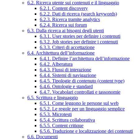
6.2. Ricerca utente sui contenuti e il linguaggio
6.2.1. Content discovery
6.2.2. Dati di ricerca (search keywords)
6.2.3. Ricerca tramite analytics
6.2.4. Ricerca sui forum
6.3. Dalla ricerca ai bisogni degli utenti
6.3.1. User stories per definire i contenuti
6.3.2. Job stories per definire i contenuti
6.3.3. Criteri di accettazione
6.4. Architettura dell’informazione
6.4.1. Definire l’architettura dell’informazione
6.4.2. Alberatura
6.4.3. Flussi di interazione
6.4.4. Sistemi di navigazione
6.4.5. Tipologie di contenuto (content type)
6.4.6. Ontologie e standard
6.4.7. Vocabolari controllati e tassonomie
6.5. Scrittura e linguaggio
6.5.1. Come leggono le persone sul web
6.5.2. Le regole per un linguaggio semplice
6.5.3. Microtesti
6.5.4. Scrittura collaborativa
6.5.5. Content critique
6.5.6. Traduzione e localizzazione dei contenuti
6.6. Documenti