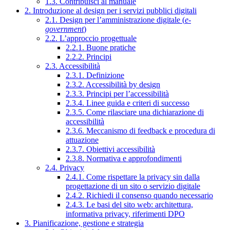
1.3. Contribuisci al manuale
2. Introduzione al design per i servizi pubblici digitali
2.1. Design per l’amministrazione digitale (
e-
government
)
2.2. L’approccio progettuale
2.2.1. Buone pratiche
2.2.2. Principi
2.3. Accessibilità
2.3.1. Definizione
2.3.2. Accessibilità by design
2.3.3. Principi per l’accessibilità
2.3.4. Linee guida e criteri di successo
2.3.5. Come rilasciare una dichiarazione di
accessibilità
2.3.6. Meccanismo di feedback e procedura di
attuazione
2.3.7. Obiettivi accessibilità
2.3.8. Normativa e approfondimenti
2.4. Privacy
2.4.1. Come rispettare la privacy sin dalla
progettazione di un sito o servizio digitale
2.4.2. Richiedi il consenso quando necessario
2.4.3. Le basi del sito web: architettura,
informativa privacy, riferimenti DPO
3. Pianificazione, gestione e strategia