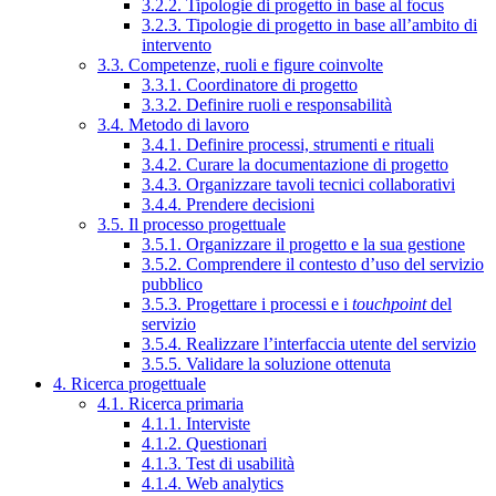
3.2.2. Tipologie di progetto in base al focus
3.2.3. Tipologie di progetto in base all’ambito di
intervento
3.3. Competenze, ruoli e figure coinvolte
3.3.1. Coordinatore di progetto
3.3.2. Definire ruoli e responsabilità
3.4. Metodo di lavoro
3.4.1. Definire processi, strumenti e rituali
3.4.2. Curare la documentazione di progetto
3.4.3. Organizzare tavoli tecnici collaborativi
3.4.4. Prendere decisioni
3.5. Il processo progettuale
3.5.1. Organizzare il progetto e la sua gestione
3.5.2. Comprendere il contesto d’uso del servizio
pubblico
3.5.3. Progettare i processi e i
touchpoint
del
servizio
3.5.4. Realizzare l’interfaccia utente del servizio
3.5.5. Validare la soluzione ottenuta
4. Ricerca progettuale
4.1. Ricerca primaria
4.1.1. Interviste
4.1.2. Questionari
4.1.3. Test di usabilità
4.1.4. Web analytics