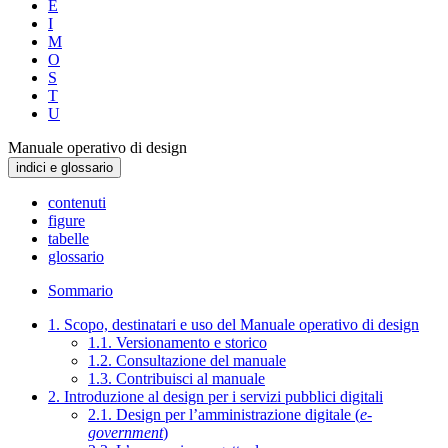
E
I
M
O
S
T
U
Manuale operativo di design
indici e glossario
contenuti
figure
tabelle
glossario
Sommario
1. Scopo, destinatari e uso del Manuale operativo di design
1.1. Versionamento e storico
1.2. Consultazione del manuale
1.3. Contribuisci al manuale
2. Introduzione al design per i servizi pubblici digitali
2.1. Design per l’amministrazione digitale (
e-
government
)