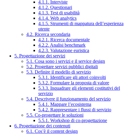
4.1.1. Interviste
4.1.2. Questionari
4.1.3. Test di usabilità
4.1.4. Web analytics
4.1.5. Strumenti di mappatura dell’esperienza
utente
4.2. Ricerca secondaria
4.2.1. Ricerca documentale
4.2.2. Analisi benchmark
4.2.3. Valutazione euristica
5. Progettazione dei servizi
5.1. Cosa sono i servizi e il service design
5.2. Progettare servizi pubblici digitali
5.3. Definire il modello di servizio
5.3.1. Identificare gli attori coinvolti
5.3.2. Formulare la proposta di valore
5.3.3. Inquadrare gli elementi costitutivi del
servizio
5.4. Descrivere il funzionamento del servizio
5.4.1. Mappare l’ecosistema
5.4.2. Rappresentare i flussi di servizio
5.5. Co-progettare le soluzioni
5.5.1. Workshop di co-progettazione
6. Progettazione dei contenuti
6.1. Cos’è il content design