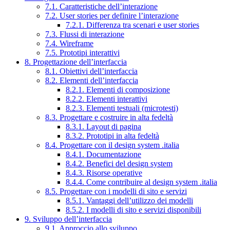
7.1. Caratteristiche dell’interazione
7.2. User stories per definire l’interazione
7.2.1. Differenza tra scenari e user stories
7.3. Flussi di interazione
7.4. Wireframe
7.5. Prototipi interattivi
8. Progettazione dell’interfaccia
8.1. Obiettivi dell’interfaccia
8.2. Elementi dell’interfaccia
8.2.1. Elementi di composizione
8.2.2. Elementi interattivi
8.2.3. Elementi testuali (microtesti)
8.3. Progettare e costruire in alta fedeltà
8.3.1. Layout di pagina
8.3.2. Prototipi in alta fedeltà
8.4. Progettare con il design system .italia
8.4.1. Documentazione
8.4.2. Benefici del design system
8.4.3. Risorse operative
8.4.4. Come contribuire al design system .italia
8.5. Progettare con i modelli di sito e servizi
8.5.1. Vantaggi dell’utilizzo dei modelli
8.5.2. I modelli di sito e servizi disponibili
9. Sviluppo dell’interfaccia
9.1. Approccio allo sviluppo