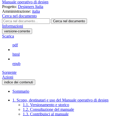
Manuale operativo di design
Progetto:
Designers Italia
Amministrazione:
italia
Cerca nel documento
Cerca nel documento
Informazioni
versione-corrente
Scarica
pdf
html
epub
Sorgente
Azioni
indice dei contenuti
Sommario
1. Scopo, destinatari e uso del Manuale operativo di design
1.1. Versionamento e storico
1.2. Consultazione del manuale
1.3. Contribuisci al manuale