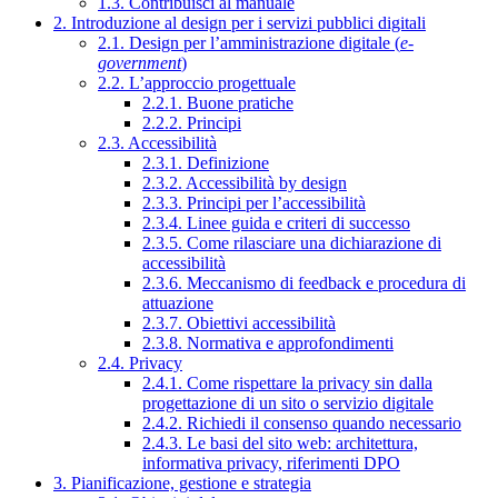
1.3. Contribuisci al manuale
2. Introduzione al design per i servizi pubblici digitali
2.1. Design per l’amministrazione digitale (
e-
government
)
2.2. L’approccio progettuale
2.2.1. Buone pratiche
2.2.2. Principi
2.3. Accessibilità
2.3.1. Definizione
2.3.2. Accessibilità by design
2.3.3. Principi per l’accessibilità
2.3.4. Linee guida e criteri di successo
2.3.5. Come rilasciare una dichiarazione di
accessibilità
2.3.6. Meccanismo di feedback e procedura di
attuazione
2.3.7. Obiettivi accessibilità
2.3.8. Normativa e approfondimenti
2.4. Privacy
2.4.1. Come rispettare la privacy sin dalla
progettazione di un sito o servizio digitale
2.4.2. Richiedi il consenso quando necessario
2.4.3. Le basi del sito web: architettura,
informativa privacy, riferimenti DPO
3. Pianificazione, gestione e strategia