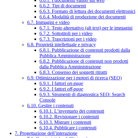
6.6.1. I documenti vanno sul web
6.6.2. Tipi di documenti
6.6.3. Formato di lettura dei documenti elettronici
6.6.4. Modalità di produzione dei documenti
6.7. Immagini e video
6.7.1. Testo alternativo (alt text) per le immagini
6.7.2. Sottotitoli per i video
6.7.3. Trascrizioni per i video
6.8. Proprietà intellettuale e privacy
6.8.1. Pubblicazione di contenuti prodotti dalla
Pubblica Amministrazione
6.8.2. Pubblicazione di contenuti non prodotti
dalla Pubblica Amministrazione
6.8.3. Consenso dei soggetti ritratti
6.9. Ottimizzazione per i motori di ricerca (SEO)
6.9.1. I fattori
on-page
6.9.2. I fattori
off-page
6.9.3. Strumenti di diagnostica SEO: Search
Console
6.10. Gestire i contenuti
6.10.1. L’inventario dei contenuti
6.10.2. Revisionare i contenuti
6.10.3. Migrare i contenuti
6.10.4. Pubblicare i contenuti
7. Progettazione dell’interazione