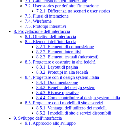
7.1. Caratteristiche dell’interazione
7.2. User stories per definire l’interazione
7.2.1. Differenza tra scenari e user stories
7.3. Flussi di interazione
7.4. Wireframe
7.5. Prototipi interattivi
8. Progettazione dell’interfaccia
8.1. Obiettivi dell’interfaccia
8.2. Elementi dell’interfaccia
8.2.1. Elementi di composizione
8.2.2. Elementi interattivi
8.2.3. Elementi testuali (microtesti)
8.3. Progettare e costruire in alta fedeltà
8.3.1. Layout di pagina
8.3.2. Prototipi in alta fedeltà
8.4. Progettare con il design system .italia
8.4.1. Documentazione
8.4.2. Benefici del design system
8.4.3. Risorse operative
8.4.4. Come contribuire al design system .italia
8.5. Progettare con i modelli di sito e servizi
8.5.1. Vantaggi dell’utilizzo dei modelli
8.5.2. I modelli di sito e servizi disponibili
9. Sviluppo dell’interfaccia
9.1. Approccio allo sviluppo