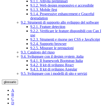
9.1.1. Attività preliminari
9.1.2. Web design responsivo e accessibile
9.1.3. Mobile first
9.1.4. Progressive enhancement e Graceful
degradation
9.2. Strumenti di supporto allo sviluppo del software
9.2.1. Feature detection
9.2.2. Verificare le feature disponibili con Can I
use
9.2.3. Strumenti e risorse per CSS e JavaScript
9.2.4. Supporto browser
9.2.5. Misurare le prestazioni
9.3. Catalogo del riuso
9.4. Sviluppare con il design system .italia
9.4.1. Il framework Bootstrap Italia
9.4.2. Il kit di sviluppo React
9.4.3. Il kit di sviluppo Angular
9.5. Sviluppare con i modelli di sito e servizi
glossario
A
B
C
D