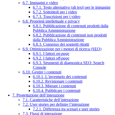
6.7. Immagini e video
6.7.1. Testo alternativo (alt text) per le immagini
6.7.2. Sottotitoli per i video
6.7.3. Trascrizioni per i video
6.8. Proprietà intellettuale e privacy
6.8.1. Pubblicazione di contenuti prodotti dalla
Pubblica Amministrazione
6.8.2. Pubblicazione di contenuti non prodotti
dalla Pubblica Amministrazione
6.8.3. Consenso dei soggetti ritratti
6.9. Ottimizzazione per i motori di ricerca (SEO)
6.9.1. I fattori
on-page
6.9.2. I fattori
off-page
6.9.3. Strumenti di diagnostica SEO: Search
Console
6.10. Gestire i contenuti
6.10.1. L’inventario dei contenuti
6.10.2. Revisionare i contenuti
6.10.3. Migrare i contenuti
6.10.4. Pubblicare i contenuti
7. Progettazione dell’interazione
7.1. Caratteristiche dell’interazione
7.2. User stories per definire l’interazione
7.2.1. Differenza tra scenari e user stories
7.3. Flussi di interazione