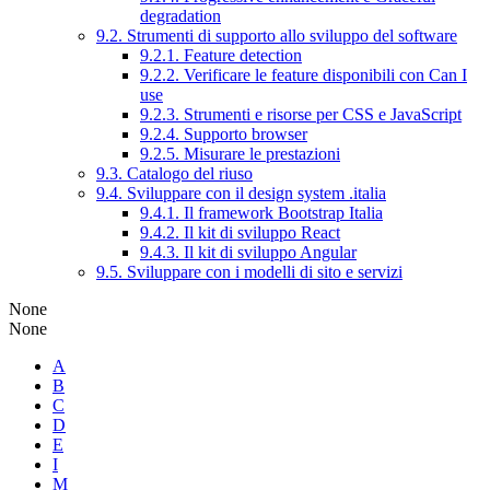
degradation
9.2. Strumenti di supporto allo sviluppo del software
9.2.1. Feature detection
9.2.2. Verificare le feature disponibili con Can I
use
9.2.3. Strumenti e risorse per CSS e JavaScript
9.2.4. Supporto browser
9.2.5. Misurare le prestazioni
9.3. Catalogo del riuso
9.4. Sviluppare con il design system .italia
9.4.1. Il framework Bootstrap Italia
9.4.2. Il kit di sviluppo React
9.4.3. Il kit di sviluppo Angular
9.5. Sviluppare con i modelli di sito e servizi
None
None
A
B
C
D
E
I
M