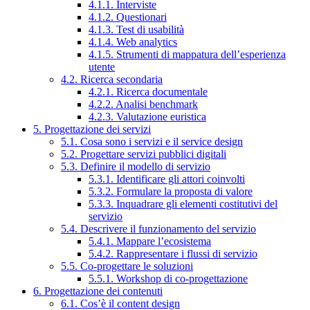
4.1.1. Interviste
4.1.2. Questionari
4.1.3. Test di usabilità
4.1.4. Web analytics
4.1.5. Strumenti di mappatura dell’esperienza
utente
4.2. Ricerca secondaria
4.2.1. Ricerca documentale
4.2.2. Analisi benchmark
4.2.3. Valutazione euristica
5. Progettazione dei servizi
5.1. Cosa sono i servizi e il service design
5.2. Progettare servizi pubblici digitali
5.3. Definire il modello di servizio
5.3.1. Identificare gli attori coinvolti
5.3.2. Formulare la proposta di valore
5.3.3. Inquadrare gli elementi costitutivi del
servizio
5.4. Descrivere il funzionamento del servizio
5.4.1. Mappare l’ecosistema
5.4.2. Rappresentare i flussi di servizio
5.5. Co-progettare le soluzioni
5.5.1. Workshop di co-progettazione
6. Progettazione dei contenuti
6.1. Cos’è il content design