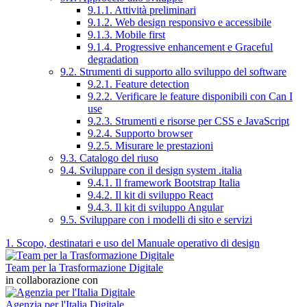
9.1.1. Attività preliminari
9.1.2. Web design responsivo e accessibile
9.1.3. Mobile first
9.1.4. Progressive enhancement e Graceful
degradation
9.2. Strumenti di supporto allo sviluppo del software
9.2.1. Feature detection
9.2.2. Verificare le feature disponibili con Can I
use
9.2.3. Strumenti e risorse per CSS e JavaScript
9.2.4. Supporto browser
9.2.5. Misurare le prestazioni
9.3. Catalogo del riuso
9.4. Sviluppare con il design system .italia
9.4.1. Il framework Bootstrap Italia
9.4.2. Il kit di sviluppo React
9.4.3. Il kit di sviluppo Angular
9.5. Sviluppare con i modelli di sito e servizi
1. Scopo, destinatari e uso del Manuale operativo di design
Team per la Trasformazione Digitale
in collaborazione con
Agenzia per l'Italia Digitale