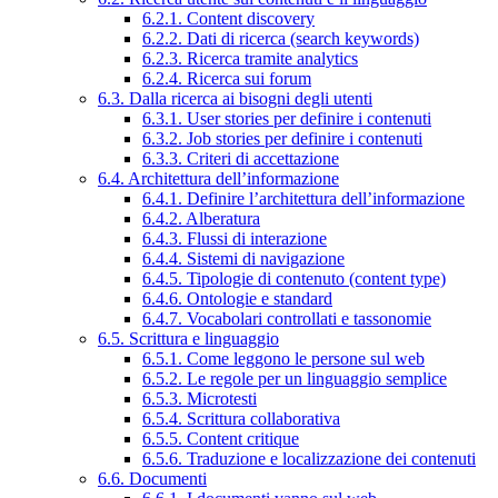
6.2.1. Content discovery
6.2.2. Dati di ricerca (search keywords)
6.2.3. Ricerca tramite analytics
6.2.4. Ricerca sui forum
6.3. Dalla ricerca ai bisogni degli utenti
6.3.1. User stories per definire i contenuti
6.3.2. Job stories per definire i contenuti
6.3.3. Criteri di accettazione
6.4. Architettura dell’informazione
6.4.1. Definire l’architettura dell’informazione
6.4.2. Alberatura
6.4.3. Flussi di interazione
6.4.4. Sistemi di navigazione
6.4.5. Tipologie di contenuto (content type)
6.4.6. Ontologie e standard
6.4.7. Vocabolari controllati e tassonomie
6.5. Scrittura e linguaggio
6.5.1. Come leggono le persone sul web
6.5.2. Le regole per un linguaggio semplice
6.5.3. Microtesti
6.5.4. Scrittura collaborativa
6.5.5. Content critique
6.5.6. Traduzione e localizzazione dei contenuti
6.6. Documenti