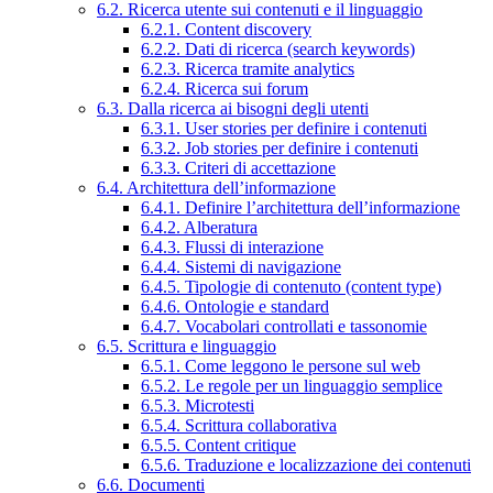
6.2. Ricerca utente sui contenuti e il linguaggio
6.2.1. Content discovery
6.2.2. Dati di ricerca (search keywords)
6.2.3. Ricerca tramite analytics
6.2.4. Ricerca sui forum
6.3. Dalla ricerca ai bisogni degli utenti
6.3.1. User stories per definire i contenuti
6.3.2. Job stories per definire i contenuti
6.3.3. Criteri di accettazione
6.4. Architettura dell’informazione
6.4.1. Definire l’architettura dell’informazione
6.4.2. Alberatura
6.4.3. Flussi di interazione
6.4.4. Sistemi di navigazione
6.4.5. Tipologie di contenuto (content type)
6.4.6. Ontologie e standard
6.4.7. Vocabolari controllati e tassonomie
6.5. Scrittura e linguaggio
6.5.1. Come leggono le persone sul web
6.5.2. Le regole per un linguaggio semplice
6.5.3. Microtesti
6.5.4. Scrittura collaborativa
6.5.5. Content critique
6.5.6. Traduzione e localizzazione dei contenuti
6.6. Documenti