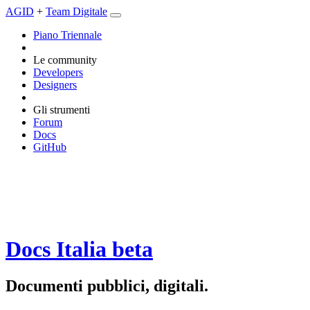
AGID
+
Team Digitale
Piano Triennale
Le community
Developers
Designers
Gli strumenti
Forum
Docs
GitHub
Docs Italia
beta
Documenti pubblici, digitali.