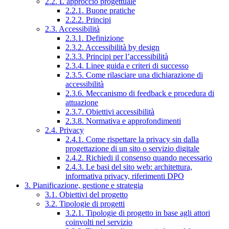
2.2. L’approccio progettuale
2.2.1. Buone pratiche
2.2.2. Principi
2.3. Accessibilità
2.3.1. Definizione
2.3.2. Accessibilità by design
2.3.3. Principi per l’accessibilità
2.3.4. Linee guida e criteri di successo
2.3.5. Come rilasciare una dichiarazione di
accessibilità
2.3.6. Meccanismo di feedback e procedura di
attuazione
2.3.7. Obiettivi accessibilità
2.3.8. Normativa e approfondimenti
2.4. Privacy
2.4.1. Come rispettare la privacy sin dalla
progettazione di un sito o servizio digitale
2.4.2. Richiedi il consenso quando necessario
2.4.3. Le basi del sito web: architettura,
informativa privacy, riferimenti DPO
3. Pianificazione, gestione e strategia
3.1. Obiettivi del progetto
3.2. Tipologie di progetti
3.2.1. Tipologie di progetto in base agli attori
coinvolti nel servizio