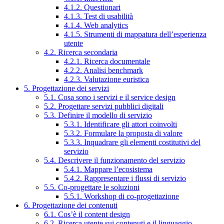
4.1.2. Questionari
4.1.3. Test di usabilità
4.1.4. Web analytics
4.1.5. Strumenti di mappatura dell’esperienza
utente
4.2. Ricerca secondaria
4.2.1. Ricerca documentale
4.2.2. Analisi benchmark
4.2.3. Valutazione euristica
5. Progettazione dei servizi
5.1. Cosa sono i servizi e il service design
5.2. Progettare servizi pubblici digitali
5.3. Definire il modello di servizio
5.3.1. Identificare gli attori coinvolti
5.3.2. Formulare la proposta di valore
5.3.3. Inquadrare gli elementi costitutivi del
servizio
5.4. Descrivere il funzionamento del servizio
5.4.1. Mappare l’ecosistema
5.4.2. Rappresentare i flussi di servizio
5.5. Co-progettare le soluzioni
5.5.1. Workshop di co-progettazione
6. Progettazione dei contenuti
6.1. Cos’è il content design
6.2. Ricerca utente sui contenuti e il linguaggio