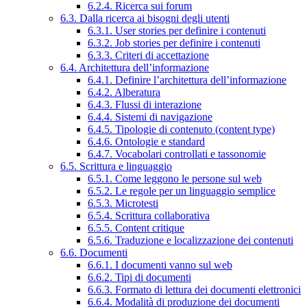
6.2.4. Ricerca sui forum
6.3. Dalla ricerca ai bisogni degli utenti
6.3.1. User stories per definire i contenuti
6.3.2. Job stories per definire i contenuti
6.3.3. Criteri di accettazione
6.4. Architettura dell’informazione
6.4.1. Definire l’architettura dell’informazione
6.4.2. Alberatura
6.4.3. Flussi di interazione
6.4.4. Sistemi di navigazione
6.4.5. Tipologie di contenuto (content type)
6.4.6. Ontologie e standard
6.4.7. Vocabolari controllati e tassonomie
6.5. Scrittura e linguaggio
6.5.1. Come leggono le persone sul web
6.5.2. Le regole per un linguaggio semplice
6.5.3. Microtesti
6.5.4. Scrittura collaborativa
6.5.5. Content critique
6.5.6. Traduzione e localizzazione dei contenuti
6.6. Documenti
6.6.1. I documenti vanno sul web
6.6.2. Tipi di documenti
6.6.3. Formato di lettura dei documenti elettronici
6.6.4. Modalità di produzione dei documenti