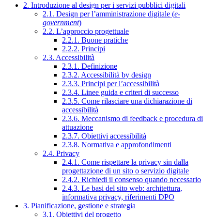
2. Introduzione al design per i servizi pubblici digitali
2.1. Design per l’amministrazione digitale (
e-
government
)
2.2. L’approccio progettuale
2.2.1. Buone pratiche
2.2.2. Principi
2.3. Accessibilità
2.3.1. Definizione
2.3.2. Accessibilità by design
2.3.3. Principi per l’accessibilità
2.3.4. Linee guida e criteri di successo
2.3.5. Come rilasciare una dichiarazione di
accessibilità
2.3.6. Meccanismo di feedback e procedura di
attuazione
2.3.7. Obiettivi accessibilità
2.3.8. Normativa e approfondimenti
2.4. Privacy
2.4.1. Come rispettare la privacy sin dalla
progettazione di un sito o servizio digitale
2.4.2. Richiedi il consenso quando necessario
2.4.3. Le basi del sito web: architettura,
informativa privacy, riferimenti DPO
3. Pianificazione, gestione e strategia
3.1. Obiettivi del progetto