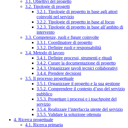
3.1. Obiettivi del progetto
3.2. Tipologie di progetti
3.2.1. Tipologie di progetto in base agli attori
coinvolti nel servizio
3.2.2. Tipologie di progetto in base al focus
3.2.3. Tipologie di progetto in base all’ambito di
intervento
3.3. Competenze, ruoli e figure coinvolte
3.3.1. Coordinatore di progetto
3.3.2. Definire ruoli e responsabilità
3.4. Metodo di lavoro
3.4.1. Definire processi, strumenti e rituali
3.4.2. Curare la documentazione di progetto
3.4.3. Organizzare tavoli tecnici collaborativi
3.4.4. Prendere decisioni
3.5. Il processo progettuale
3.5.1. Organizzare il progetto e la sua gestione
3.5.2. Comprendere il contesto d’uso del servizio
pubblico
3.5.3. Progettare i processi e i
touchpoint
del
servizio
3.5.4. Realizzare l’interfaccia utente del servizio
3.5.5. Validare la soluzione ottenuta
4. Ricerca progettuale
4.1. Ricerca primaria