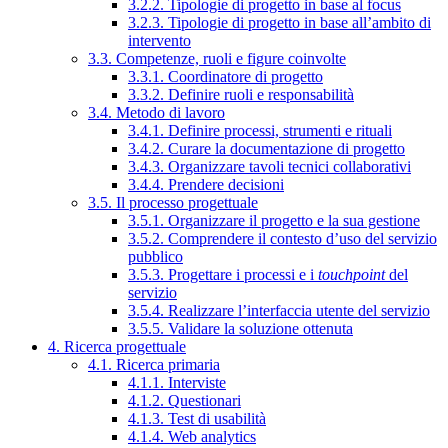
3.2.2. Tipologie di progetto in base al focus
3.2.3. Tipologie di progetto in base all’ambito di
intervento
3.3. Competenze, ruoli e figure coinvolte
3.3.1. Coordinatore di progetto
3.3.2. Definire ruoli e responsabilità
3.4. Metodo di lavoro
3.4.1. Definire processi, strumenti e rituali
3.4.2. Curare la documentazione di progetto
3.4.3. Organizzare tavoli tecnici collaborativi
3.4.4. Prendere decisioni
3.5. Il processo progettuale
3.5.1. Organizzare il progetto e la sua gestione
3.5.2. Comprendere il contesto d’uso del servizio
pubblico
3.5.3. Progettare i processi e i
touchpoint
del
servizio
3.5.4. Realizzare l’interfaccia utente del servizio
3.5.5. Validare la soluzione ottenuta
4. Ricerca progettuale
4.1. Ricerca primaria
4.1.1. Interviste
4.1.2. Questionari
4.1.3. Test di usabilità
4.1.4. Web analytics