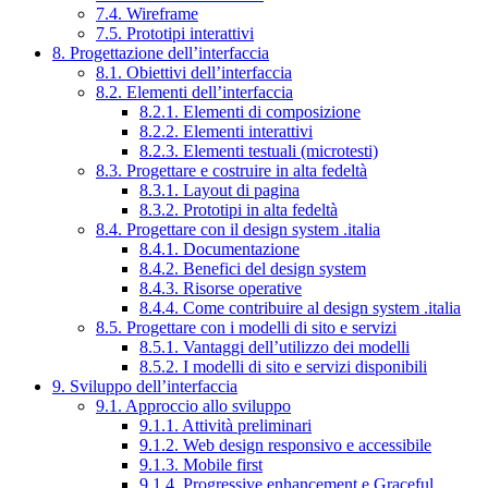
7.4. Wireframe
7.5. Prototipi interattivi
8. Progettazione dell’interfaccia
8.1. Obiettivi dell’interfaccia
8.2. Elementi dell’interfaccia
8.2.1. Elementi di composizione
8.2.2. Elementi interattivi
8.2.3. Elementi testuali (microtesti)
8.3. Progettare e costruire in alta fedeltà
8.3.1. Layout di pagina
8.3.2. Prototipi in alta fedeltà
8.4. Progettare con il design system .italia
8.4.1. Documentazione
8.4.2. Benefici del design system
8.4.3. Risorse operative
8.4.4. Come contribuire al design system .italia
8.5. Progettare con i modelli di sito e servizi
8.5.1. Vantaggi dell’utilizzo dei modelli
8.5.2. I modelli di sito e servizi disponibili
9. Sviluppo dell’interfaccia
9.1. Approccio allo sviluppo
9.1.1. Attività preliminari
9.1.2. Web design responsivo e accessibile
9.1.3. Mobile first
9.1.4. Progressive enhancement e Graceful