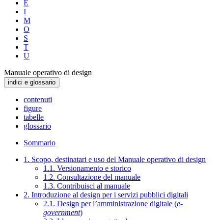
E
I
M
O
S
T
U
Manuale operativo di design
indici e glossario
contenuti
figure
tabelle
glossario
Sommario
1. Scopo, destinatari e uso del Manuale operativo di design
1.1. Versionamento e storico
1.2. Consultazione del manuale
1.3. Contribuisci al manuale
2. Introduzione al design per i servizi pubblici digitali
2.1. Design per l’amministrazione digitale (
e-
government
)