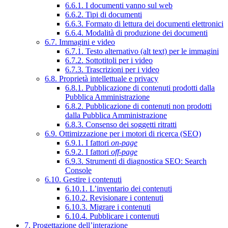
6.6.1. I documenti vanno sul web
6.6.2. Tipi di documenti
6.6.3. Formato di lettura dei documenti elettronici
6.6.4. Modalità di produzione dei documenti
6.7. Immagini e video
6.7.1. Testo alternativo (alt text) per le immagini
6.7.2. Sottotitoli per i video
6.7.3. Trascrizioni per i video
6.8. Proprietà intellettuale e privacy
6.8.1. Pubblicazione di contenuti prodotti dalla
Pubblica Amministrazione
6.8.2. Pubblicazione di contenuti non prodotti
dalla Pubblica Amministrazione
6.8.3. Consenso dei soggetti ritratti
6.9. Ottimizzazione per i motori di ricerca (SEO)
6.9.1. I fattori
on-page
6.9.2. I fattori
off-page
6.9.3. Strumenti di diagnostica SEO: Search
Console
6.10. Gestire i contenuti
6.10.1. L’inventario dei contenuti
6.10.2. Revisionare i contenuti
6.10.3. Migrare i contenuti
6.10.4. Pubblicare i contenuti
7. Progettazione dell’interazione