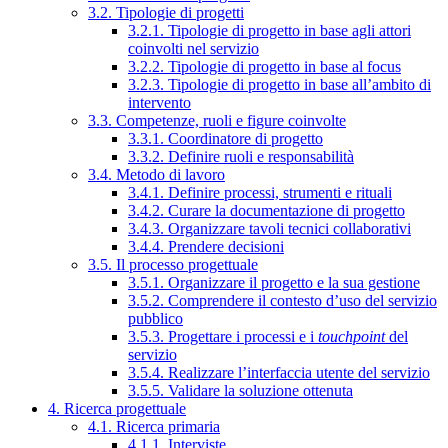
3.2. Tipologie di progetti
3.2.1. Tipologie di progetto in base agli attori
coinvolti nel servizio
3.2.2. Tipologie di progetto in base al focus
3.2.3. Tipologie di progetto in base all’ambito di
intervento
3.3. Competenze, ruoli e figure coinvolte
3.3.1. Coordinatore di progetto
3.3.2. Definire ruoli e responsabilità
3.4. Metodo di lavoro
3.4.1. Definire processi, strumenti e rituali
3.4.2. Curare la documentazione di progetto
3.4.3. Organizzare tavoli tecnici collaborativi
3.4.4. Prendere decisioni
3.5. Il processo progettuale
3.5.1. Organizzare il progetto e la sua gestione
3.5.2. Comprendere il contesto d’uso del servizio
pubblico
3.5.3. Progettare i processi e i
touchpoint
del
servizio
3.5.4. Realizzare l’interfaccia utente del servizio
3.5.5. Validare la soluzione ottenuta
4. Ricerca progettuale
4.1. Ricerca primaria
4.1.1. Interviste