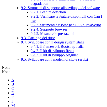
degradation
9.2. Strumenti di supporto allo sviluppo del software
9.2.1. Feature detection
9.2.2. Verificare le feature disponibili con Can I
use
9.2.3. Strumenti e risorse per CSS e JavaScript
9.2.4. Supporto browser
9.2.5. Misurare le prestazioni
9.3. Catalogo del riuso
9.4. Sviluppare con il design system .italia
9.4.1. Il framework Bootstrap Italia
9.4.2. Il kit di sviluppo React
9.4.3. Il kit di sviluppo Angular
9.5. Sviluppare con i modelli di sito e servizi
None
None
A
B
C
D
E
I
M