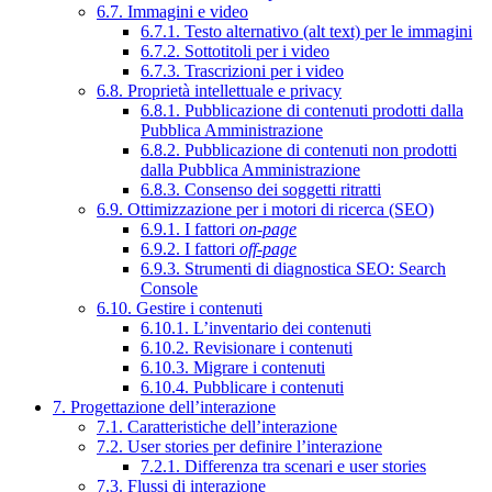
6.7. Immagini e video
6.7.1. Testo alternativo (alt text) per le immagini
6.7.2. Sottotitoli per i video
6.7.3. Trascrizioni per i video
6.8. Proprietà intellettuale e privacy
6.8.1. Pubblicazione di contenuti prodotti dalla
Pubblica Amministrazione
6.8.2. Pubblicazione di contenuti non prodotti
dalla Pubblica Amministrazione
6.8.3. Consenso dei soggetti ritratti
6.9. Ottimizzazione per i motori di ricerca (SEO)
6.9.1. I fattori
on-page
6.9.2. I fattori
off-page
6.9.3. Strumenti di diagnostica SEO: Search
Console
6.10. Gestire i contenuti
6.10.1. L’inventario dei contenuti
6.10.2. Revisionare i contenuti
6.10.3. Migrare i contenuti
6.10.4. Pubblicare i contenuti
7. Progettazione dell’interazione
7.1. Caratteristiche dell’interazione
7.2. User stories per definire l’interazione
7.2.1. Differenza tra scenari e user stories
7.3. Flussi di interazione