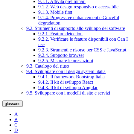
9.1.1. Attività preliminari
9.1.2. Web design responsivo e accessibile
9.1.3. Mobile first
9.1.4. Progressive enhancement e Graceful
degradation
9.2. Strumenti di supporto allo sviluppo del software
9.2.1. Feature detection
9.2.2. Verificare le feature disponibili con Can I
use
9.2.3. Strumenti e risorse per CSS e JavaScript
9.2.4. Supporto browser
9.2.5. Misurare le prestazioni
9.3. Catalogo del riuso
9.4. Sviluppare con il design system .italia
9.4.1. Il framework Bootstrap Italia
9.4.2. Il kit di sviluppo React
9.4.3. Il kit di sviluppo Angular
9.5. Sviluppare con i modelli di sito e servizi
glossario
A
B
C
D