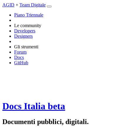
AGID
+
Team Digitale
Piano Triennale
Le community
Developers
Designers
Gli strumenti
Forum
Docs
GitHub
Docs Italia
beta
Documenti pubblici, digitali.