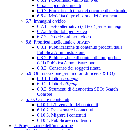
6.6.1. I documenti vanno sul web
6.6.2. Tipi di documenti
6.6.3. Formato di lettura dei documenti elettronici
6.6.4. Modalità di produzione dei documenti
6.7. Immagini e video
6.7.1. Testo alternativo (alt text) per le immagini
6.7.2. Sottotitoli per i video
6.7.3. Trascrizioni per i video
6.8. Proprietà intellettuale e privacy
6.8.1. Pubblicazione di contenuti prodotti dalla
Pubblica Amministrazione
6.8.2. Pubblicazione di contenuti non prodotti
dalla Pubblica Amministrazione
6.8.3. Consenso dei soggetti ritratti
6.9. Ottimizzazione per i motori di ricerca (SEO)
6.9.1. I fattori
on-page
6.9.2. I fattori
off-page
6.9.3. Strumenti di diagnostica SEO: Search
Console
6.10. Gestire i contenuti
6.10.1. L’inventario dei contenuti
6.10.2. Revisionare i contenuti
6.10.3. Migrare i contenuti
6.10.4. Pubblicare i contenuti
7. Progettazione dell’interazione