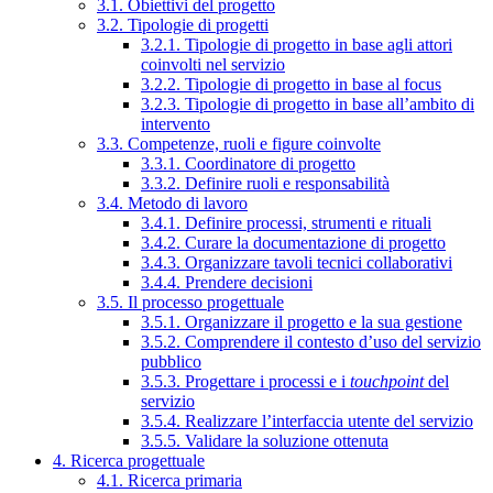
3.1. Obiettivi del progetto
3.2. Tipologie di progetti
3.2.1. Tipologie di progetto in base agli attori
coinvolti nel servizio
3.2.2. Tipologie di progetto in base al focus
3.2.3. Tipologie di progetto in base all’ambito di
intervento
3.3. Competenze, ruoli e figure coinvolte
3.3.1. Coordinatore di progetto
3.3.2. Definire ruoli e responsabilità
3.4. Metodo di lavoro
3.4.1. Definire processi, strumenti e rituali
3.4.2. Curare la documentazione di progetto
3.4.3. Organizzare tavoli tecnici collaborativi
3.4.4. Prendere decisioni
3.5. Il processo progettuale
3.5.1. Organizzare il progetto e la sua gestione
3.5.2. Comprendere il contesto d’uso del servizio
pubblico
3.5.3. Progettare i processi e i
touchpoint
del
servizio
3.5.4. Realizzare l’interfaccia utente del servizio
3.5.5. Validare la soluzione ottenuta
4. Ricerca progettuale
4.1. Ricerca primaria