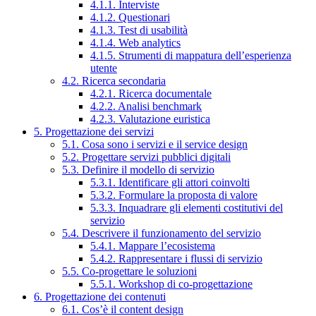
4.1.1. Interviste
4.1.2. Questionari
4.1.3. Test di usabilità
4.1.4. Web analytics
4.1.5. Strumenti di mappatura dell’esperienza
utente
4.2. Ricerca secondaria
4.2.1. Ricerca documentale
4.2.2. Analisi benchmark
4.2.3. Valutazione euristica
5. Progettazione dei servizi
5.1. Cosa sono i servizi e il service design
5.2. Progettare servizi pubblici digitali
5.3. Definire il modello di servizio
5.3.1. Identificare gli attori coinvolti
5.3.2. Formulare la proposta di valore
5.3.3. Inquadrare gli elementi costitutivi del
servizio
5.4. Descrivere il funzionamento del servizio
5.4.1. Mappare l’ecosistema
5.4.2. Rappresentare i flussi di servizio
5.5. Co-progettare le soluzioni
5.5.1. Workshop di co-progettazione
6. Progettazione dei contenuti
6.1. Cos’è il content design