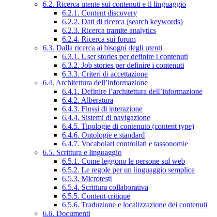
6.2. Ricerca utente sui contenuti e il linguaggio
6.2.1. Content discovery
6.2.2. Dati di ricerca (search keywords)
6.2.3. Ricerca tramite analytics
6.2.4. Ricerca sui forum
6.3. Dalla ricerca ai bisogni degli utenti
6.3.1. User stories per definire i contenuti
6.3.2. Job stories per definire i contenuti
6.3.3. Criteri di accettazione
6.4. Architettura dell’informazione
6.4.1. Definire l’architettura dell’informazione
6.4.2. Alberatura
6.4.3. Flussi di interazione
6.4.4. Sistemi di navigazione
6.4.5. Tipologie di contenuto (content type)
6.4.6. Ontologie e standard
6.4.7. Vocabolari controllati e tassonomie
6.5. Scrittura e linguaggio
6.5.1. Come leggono le persone sul web
6.5.2. Le regole per un linguaggio semplice
6.5.3. Microtesti
6.5.4. Scrittura collaborativa
6.5.5. Content critique
6.5.6. Traduzione e localizzazione dei contenuti
6.6. Documenti