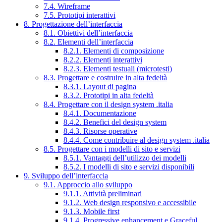
7.4. Wireframe
7.5. Prototipi interattivi
8. Progettazione dell’interfaccia
8.1. Obiettivi dell’interfaccia
8.2. Elementi dell’interfaccia
8.2.1. Elementi di composizione
8.2.2. Elementi interattivi
8.2.3. Elementi testuali (microtesti)
8.3. Progettare e costruire in alta fedeltà
8.3.1. Layout di pagina
8.3.2. Prototipi in alta fedeltà
8.4. Progettare con il design system .italia
8.4.1. Documentazione
8.4.2. Benefici del design system
8.4.3. Risorse operative
8.4.4. Come contribuire al design system .italia
8.5. Progettare con i modelli di sito e servizi
8.5.1. Vantaggi dell’utilizzo dei modelli
8.5.2. I modelli di sito e servizi disponibili
9. Sviluppo dell’interfaccia
9.1. Approccio allo sviluppo
9.1.1. Attività preliminari
9.1.2. Web design responsivo e accessibile
9.1.3. Mobile first
9.1.4. Progressive enhancement e Graceful