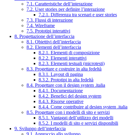
7.1. Caratteristiche dell’interazione
7.2. User stories per definire l’interazione
7.2.1. Differenza tra scenari e user stories
7.3. Flussi di interazione
7.4. Wireframe
7.5. Prototipi interattivi
8. Progettazione dell’interfaccia
8.1. Obiettivi dell’interfaccia
8.2. Elementi dell’interfaccia
8.2.1. Elementi di composizione
8.2.2. Elementi interattivi
8.2.3. Elementi testuali (microtesti)
8.3. Progettare e costruire in alta fedeltà
8.3.1. Layout di pagina
8.3.2. Prototipi in alta fedeltà
8.4. Progettare con il design system .italia
8.4.1. Documentazione
8.4.2. Benefici del design system
8.4.3. Risorse operative
8.4.4. Come contribuire al design system .italia
8.5. Progettare con i modelli di sito e servizi
8.5.1. Vantaggi dell’utilizzo dei modelli
8.5.2. I modelli di sito e servizi disponibili
9. Sviluppo dell’interfaccia
9.1. Approccio allo sviluppo