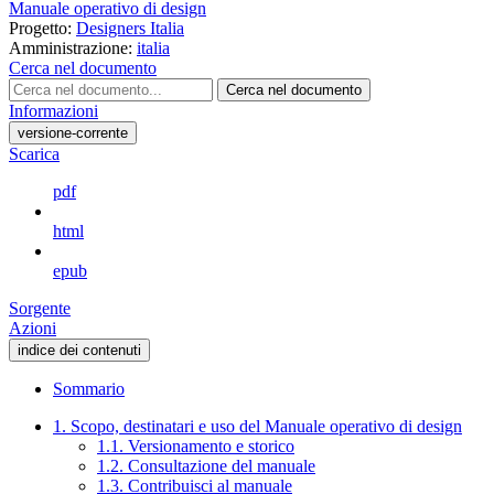
Manuale operativo di design
Progetto:
Designers Italia
Amministrazione:
italia
Cerca nel documento
Cerca nel documento
Informazioni
versione-corrente
Scarica
pdf
html
epub
Sorgente
Azioni
indice dei contenuti
Sommario
1. Scopo, destinatari e uso del Manuale operativo di design
1.1. Versionamento e storico
1.2. Consultazione del manuale
1.3. Contribuisci al manuale