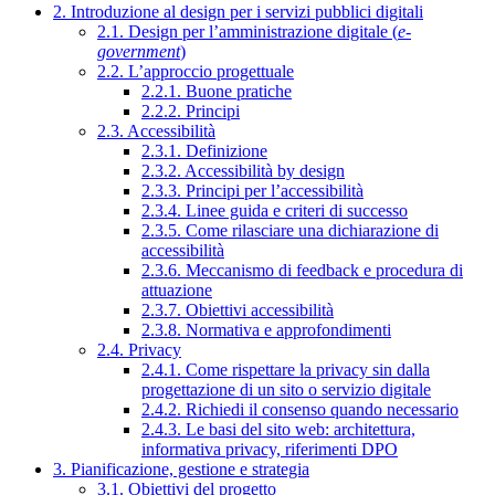
2. Introduzione al design per i servizi pubblici digitali
2.1. Design per l’amministrazione digitale (
e-
government
)
2.2. L’approccio progettuale
2.2.1. Buone pratiche
2.2.2. Principi
2.3. Accessibilità
2.3.1. Definizione
2.3.2. Accessibilità by design
2.3.3. Principi per l’accessibilità
2.3.4. Linee guida e criteri di successo
2.3.5. Come rilasciare una dichiarazione di
accessibilità
2.3.6. Meccanismo di feedback e procedura di
attuazione
2.3.7. Obiettivi accessibilità
2.3.8. Normativa e approfondimenti
2.4. Privacy
2.4.1. Come rispettare la privacy sin dalla
progettazione di un sito o servizio digitale
2.4.2. Richiedi il consenso quando necessario
2.4.3. Le basi del sito web: architettura,
informativa privacy, riferimenti DPO
3. Pianificazione, gestione e strategia
3.1. Obiettivi del progetto