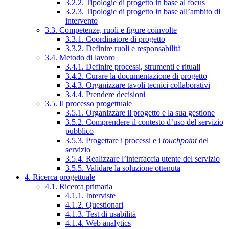
3.2.2. Tipologie di progetto in base al focus
3.2.3. Tipologie di progetto in base all’ambito di
intervento
3.3. Competenze, ruoli e figure coinvolte
3.3.1. Coordinatore di progetto
3.3.2. Definire ruoli e responsabilità
3.4. Metodo di lavoro
3.4.1. Definire processi, strumenti e rituali
3.4.2. Curare la documentazione di progetto
3.4.3. Organizzare tavoli tecnici collaborativi
3.4.4. Prendere decisioni
3.5. Il processo progettuale
3.5.1. Organizzare il progetto e la sua gestione
3.5.2. Comprendere il contesto d’uso del servizio
pubblico
3.5.3. Progettare i processi e i
touchpoint
del
servizio
3.5.4. Realizzare l’interfaccia utente del servizio
3.5.5. Validare la soluzione ottenuta
4. Ricerca progettuale
4.1. Ricerca primaria
4.1.1. Interviste
4.1.2. Questionari
4.1.3. Test di usabilità
4.1.4. Web analytics