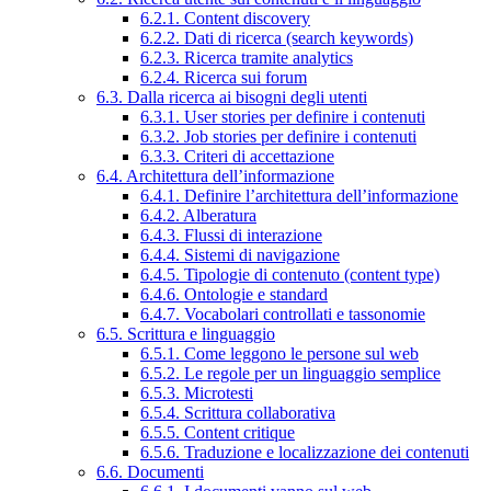
6.2.1. Content discovery
6.2.2. Dati di ricerca (search keywords)
6.2.3. Ricerca tramite analytics
6.2.4. Ricerca sui forum
6.3. Dalla ricerca ai bisogni degli utenti
6.3.1. User stories per definire i contenuti
6.3.2. Job stories per definire i contenuti
6.3.3. Criteri di accettazione
6.4. Architettura dell’informazione
6.4.1. Definire l’architettura dell’informazione
6.4.2. Alberatura
6.4.3. Flussi di interazione
6.4.4. Sistemi di navigazione
6.4.5. Tipologie di contenuto (content type)
6.4.6. Ontologie e standard
6.4.7. Vocabolari controllati e tassonomie
6.5. Scrittura e linguaggio
6.5.1. Come leggono le persone sul web
6.5.2. Le regole per un linguaggio semplice
6.5.3. Microtesti
6.5.4. Scrittura collaborativa
6.5.5. Content critique
6.5.6. Traduzione e localizzazione dei contenuti
6.6. Documenti