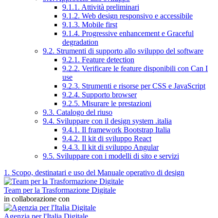
9.1.1. Attività preliminari
9.1.2. Web design responsivo e accessibile
9.1.3. Mobile first
9.1.4. Progressive enhancement e Graceful
degradation
9.2. Strumenti di supporto allo sviluppo del software
9.2.1. Feature detection
9.2.2. Verificare le feature disponibili con Can I
use
9.2.3. Strumenti e risorse per CSS e JavaScript
9.2.4. Supporto browser
9.2.5. Misurare le prestazioni
9.3. Catalogo del riuso
9.4. Sviluppare con il design system .italia
9.4.1. Il framework Bootstrap Italia
9.4.2. Il kit di sviluppo React
9.4.3. Il kit di sviluppo Angular
9.5. Sviluppare con i modelli di sito e servizi
1. Scopo, destinatari e uso del Manuale operativo di design
Team per la Trasformazione Digitale
in collaborazione con
Agenzia per l'Italia Digitale