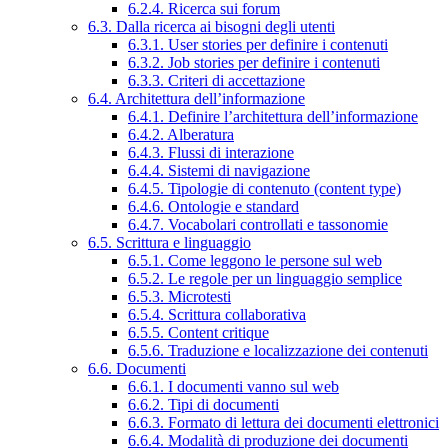
6.2.4. Ricerca sui forum
6.3. Dalla ricerca ai bisogni degli utenti
6.3.1. User stories per definire i contenuti
6.3.2. Job stories per definire i contenuti
6.3.3. Criteri di accettazione
6.4. Architettura dell’informazione
6.4.1. Definire l’architettura dell’informazione
6.4.2. Alberatura
6.4.3. Flussi di interazione
6.4.4. Sistemi di navigazione
6.4.5. Tipologie di contenuto (content type)
6.4.6. Ontologie e standard
6.4.7. Vocabolari controllati e tassonomie
6.5. Scrittura e linguaggio
6.5.1. Come leggono le persone sul web
6.5.2. Le regole per un linguaggio semplice
6.5.3. Microtesti
6.5.4. Scrittura collaborativa
6.5.5. Content critique
6.5.6. Traduzione e localizzazione dei contenuti
6.6. Documenti
6.6.1. I documenti vanno sul web
6.6.2. Tipi di documenti
6.6.3. Formato di lettura dei documenti elettronici
6.6.4. Modalità di produzione dei documenti