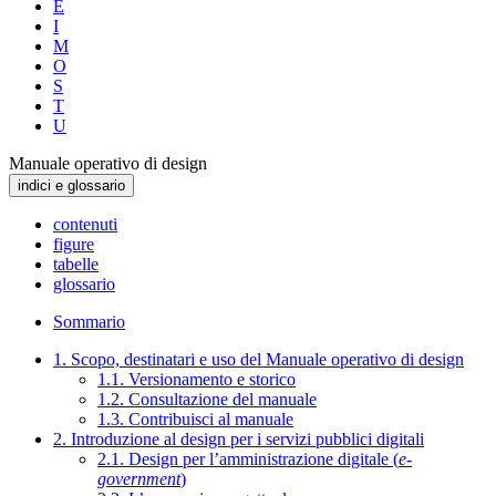
E
I
M
O
S
T
U
Manuale operativo di design
indici e glossario
contenuti
figure
tabelle
glossario
Sommario
1. Scopo, destinatari e uso del Manuale operativo di design
1.1. Versionamento e storico
1.2. Consultazione del manuale
1.3. Contribuisci al manuale
2. Introduzione al design per i servizi pubblici digitali
2.1. Design per l’amministrazione digitale (
e-
government
)