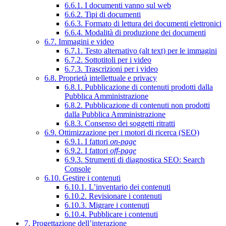
6.6.1. I documenti vanno sul web
6.6.2. Tipi di documenti
6.6.3. Formato di lettura dei documenti elettronici
6.6.4. Modalità di produzione dei documenti
6.7. Immagini e video
6.7.1. Testo alternativo (alt text) per le immagini
6.7.2. Sottotitoli per i video
6.7.3. Trascrizioni per i video
6.8. Proprietà intellettuale e privacy
6.8.1. Pubblicazione di contenuti prodotti dalla
Pubblica Amministrazione
6.8.2. Pubblicazione di contenuti non prodotti
dalla Pubblica Amministrazione
6.8.3. Consenso dei soggetti ritratti
6.9. Ottimizzazione per i motori di ricerca (SEO)
6.9.1. I fattori
on-page
6.9.2. I fattori
off-page
6.9.3. Strumenti di diagnostica SEO: Search
Console
6.10. Gestire i contenuti
6.10.1. L’inventario dei contenuti
6.10.2. Revisionare i contenuti
6.10.3. Migrare i contenuti
6.10.4. Pubblicare i contenuti
7. Progettazione dell’interazione