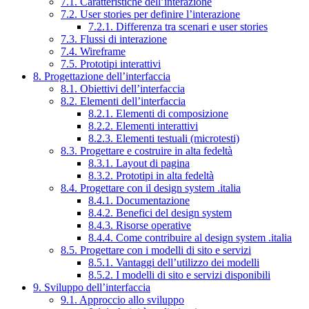
7.1. Caratteristiche dell’interazione
7.2. User stories per definire l’interazione
7.2.1. Differenza tra scenari e user stories
7.3. Flussi di interazione
7.4. Wireframe
7.5. Prototipi interattivi
8. Progettazione dell’interfaccia
8.1. Obiettivi dell’interfaccia
8.2. Elementi dell’interfaccia
8.2.1. Elementi di composizione
8.2.2. Elementi interattivi
8.2.3. Elementi testuali (microtesti)
8.3. Progettare e costruire in alta fedeltà
8.3.1. Layout di pagina
8.3.2. Prototipi in alta fedeltà
8.4. Progettare con il design system .italia
8.4.1. Documentazione
8.4.2. Benefici del design system
8.4.3. Risorse operative
8.4.4. Come contribuire al design system .italia
8.5. Progettare con i modelli di sito e servizi
8.5.1. Vantaggi dell’utilizzo dei modelli
8.5.2. I modelli di sito e servizi disponibili
9. Sviluppo dell’interfaccia
9.1. Approccio allo sviluppo