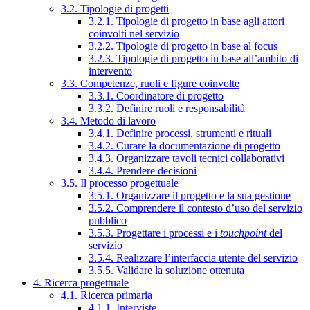
3.2. Tipologie di progetti
3.2.1. Tipologie di progetto in base agli attori
coinvolti nel servizio
3.2.2. Tipologie di progetto in base al focus
3.2.3. Tipologie di progetto in base all’ambito di
intervento
3.3. Competenze, ruoli e figure coinvolte
3.3.1. Coordinatore di progetto
3.3.2. Definire ruoli e responsabilità
3.4. Metodo di lavoro
3.4.1. Definire processi, strumenti e rituali
3.4.2. Curare la documentazione di progetto
3.4.3. Organizzare tavoli tecnici collaborativi
3.4.4. Prendere decisioni
3.5. Il processo progettuale
3.5.1. Organizzare il progetto e la sua gestione
3.5.2. Comprendere il contesto d’uso del servizio
pubblico
3.5.3. Progettare i processi e i
touchpoint
del
servizio
3.5.4. Realizzare l’interfaccia utente del servizio
3.5.5. Validare la soluzione ottenuta
4. Ricerca progettuale
4.1. Ricerca primaria
4.1.1. Interviste