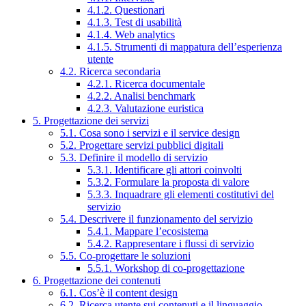
4.1.2. Questionari
4.1.3. Test di usabilità
4.1.4. Web analytics
4.1.5. Strumenti di mappatura dell’esperienza
utente
4.2. Ricerca secondaria
4.2.1. Ricerca documentale
4.2.2. Analisi benchmark
4.2.3. Valutazione euristica
5. Progettazione dei servizi
5.1. Cosa sono i servizi e il service design
5.2. Progettare servizi pubblici digitali
5.3. Definire il modello di servizio
5.3.1. Identificare gli attori coinvolti
5.3.2. Formulare la proposta di valore
5.3.3. Inquadrare gli elementi costitutivi del
servizio
5.4. Descrivere il funzionamento del servizio
5.4.1. Mappare l’ecosistema
5.4.2. Rappresentare i flussi di servizio
5.5. Co-progettare le soluzioni
5.5.1. Workshop di co-progettazione
6. Progettazione dei contenuti
6.1. Cos’è il content design
6.2. Ricerca utente sui contenuti e il linguaggio