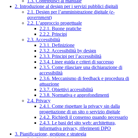
1.3. Contribuisci al manuale
2. Introduzione al design per i servizi pubblici digitali
2.1. Design per l’amministrazione digitale (
e-
government
)
2.2. L’approccio progettuale
2.2.1. Buone pratiche
2.2.2. Principi
2.3. Accessibilità
2.3.1. Definizione
2.3.2. Accessibilità by design
2.3.3. Principi per l’accessibilità
2.3.4. Linee guida e criteri di successo
2.3.5. Come rilasciare una dichiarazione di
accessibilità
2.3.6. Meccanismo di feedback e procedura di
attuazione
2.3.7. Obiettivi accessibilità
2.3.8. Normativa e approfondimenti
2.4. Privacy
2.4.1. Come rispettare la privacy sin dalla
progettazione di un sito o servizio digitale
2.4.2. Richiedi il consenso quando necessario
2.4.3. Le basi del sito web: architettura,
informativa privacy, riferimenti DPO
3. Pianificazione, gestione e strategia