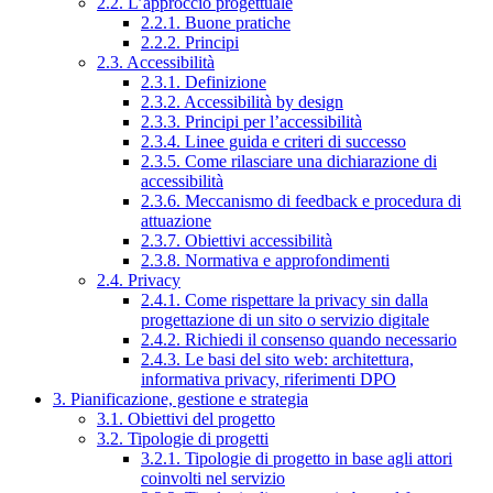
2.2. L’approccio progettuale
2.2.1. Buone pratiche
2.2.2. Principi
2.3. Accessibilità
2.3.1. Definizione
2.3.2. Accessibilità by design
2.3.3. Principi per l’accessibilità
2.3.4. Linee guida e criteri di successo
2.3.5. Come rilasciare una dichiarazione di
accessibilità
2.3.6. Meccanismo di feedback e procedura di
attuazione
2.3.7. Obiettivi accessibilità
2.3.8. Normativa e approfondimenti
2.4. Privacy
2.4.1. Come rispettare la privacy sin dalla
progettazione di un sito o servizio digitale
2.4.2. Richiedi il consenso quando necessario
2.4.3. Le basi del sito web: architettura,
informativa privacy, riferimenti DPO
3. Pianificazione, gestione e strategia
3.1. Obiettivi del progetto
3.2. Tipologie di progetti
3.2.1. Tipologie di progetto in base agli attori
coinvolti nel servizio