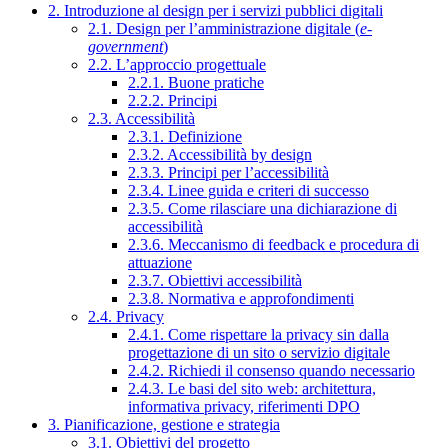
2. Introduzione al design per i servizi pubblici digitali
2.1. Design per l’amministrazione digitale (
e-
government
)
2.2. L’approccio progettuale
2.2.1. Buone pratiche
2.2.2. Principi
2.3. Accessibilità
2.3.1. Definizione
2.3.2. Accessibilità by design
2.3.3. Principi per l’accessibilità
2.3.4. Linee guida e criteri di successo
2.3.5. Come rilasciare una dichiarazione di
accessibilità
2.3.6. Meccanismo di feedback e procedura di
attuazione
2.3.7. Obiettivi accessibilità
2.3.8. Normativa e approfondimenti
2.4. Privacy
2.4.1. Come rispettare la privacy sin dalla
progettazione di un sito o servizio digitale
2.4.2. Richiedi il consenso quando necessario
2.4.3. Le basi del sito web: architettura,
informativa privacy, riferimenti DPO
3. Pianificazione, gestione e strategia
3.1. Obiettivi del progetto