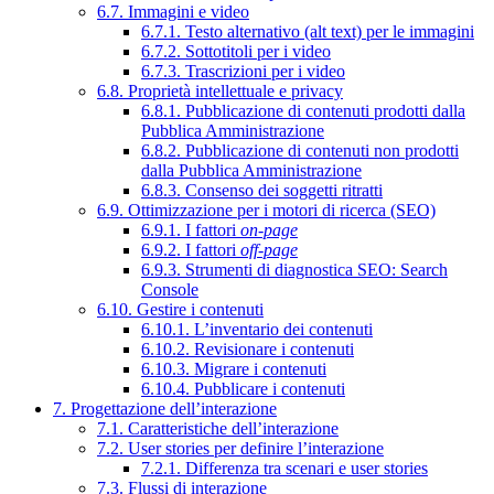
6.7. Immagini e video
6.7.1. Testo alternativo (alt text) per le immagini
6.7.2. Sottotitoli per i video
6.7.3. Trascrizioni per i video
6.8. Proprietà intellettuale e privacy
6.8.1. Pubblicazione di contenuti prodotti dalla
Pubblica Amministrazione
6.8.2. Pubblicazione di contenuti non prodotti
dalla Pubblica Amministrazione
6.8.3. Consenso dei soggetti ritratti
6.9. Ottimizzazione per i motori di ricerca (SEO)
6.9.1. I fattori
on-page
6.9.2. I fattori
off-page
6.9.3. Strumenti di diagnostica SEO: Search
Console
6.10. Gestire i contenuti
6.10.1. L’inventario dei contenuti
6.10.2. Revisionare i contenuti
6.10.3. Migrare i contenuti
6.10.4. Pubblicare i contenuti
7. Progettazione dell’interazione
7.1. Caratteristiche dell’interazione
7.2. User stories per definire l’interazione
7.2.1. Differenza tra scenari e user stories
7.3. Flussi di interazione