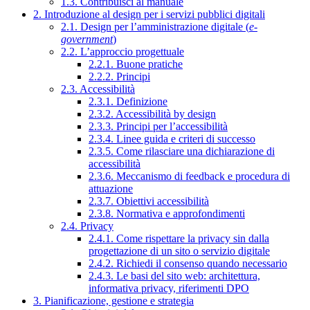
1.3. Contribuisci al manuale
2. Introduzione al design per i servizi pubblici digitali
2.1. Design per l’amministrazione digitale (
e-
government
)
2.2. L’approccio progettuale
2.2.1. Buone pratiche
2.2.2. Principi
2.3. Accessibilità
2.3.1. Definizione
2.3.2. Accessibilità by design
2.3.3. Principi per l’accessibilità
2.3.4. Linee guida e criteri di successo
2.3.5. Come rilasciare una dichiarazione di
accessibilità
2.3.6. Meccanismo di feedback e procedura di
attuazione
2.3.7. Obiettivi accessibilità
2.3.8. Normativa e approfondimenti
2.4. Privacy
2.4.1. Come rispettare la privacy sin dalla
progettazione di un sito o servizio digitale
2.4.2. Richiedi il consenso quando necessario
2.4.3. Le basi del sito web: architettura,
informativa privacy, riferimenti DPO
3. Pianificazione, gestione e strategia