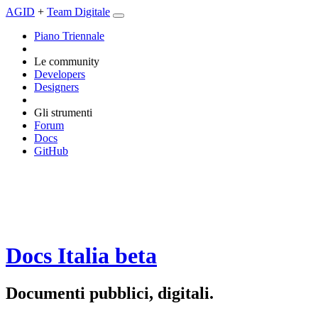
AGID
+
Team Digitale
Piano Triennale
Le community
Developers
Designers
Gli strumenti
Forum
Docs
GitHub
Docs Italia
beta
Documenti pubblici, digitali.