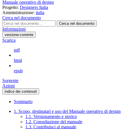
Manuale operativo di design
Progetto:
Designers Italia
Amministrazione:
italia
Cerca nel documento
Cerca nel documento
Informazioni
versione-corrente
Scarica
pdf
html
epub
Sorgente
Azioni
indice dei contenuti
Sommario
1. Scopo, destinatari e uso del Manuale operativo di design
1.1. Versionamento e storico
1.2. Consultazione del manuale
1.3. Contribuisci al manuale