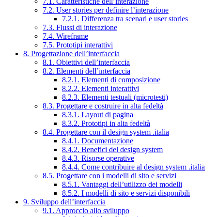
7.1. Caratteristiche dell’interazione
7.2. User stories per definire l’interazione
7.2.1. Differenza tra scenari e user stories
7.3. Flussi di interazione
7.4. Wireframe
7.5. Prototipi interattivi
8. Progettazione dell’interfaccia
8.1. Obiettivi dell’interfaccia
8.2. Elementi dell’interfaccia
8.2.1. Elementi di composizione
8.2.2. Elementi interattivi
8.2.3. Elementi testuali (microtesti)
8.3. Progettare e costruire in alta fedeltà
8.3.1. Layout di pagina
8.3.2. Prototipi in alta fedeltà
8.4. Progettare con il design system .italia
8.4.1. Documentazione
8.4.2. Benefici del design system
8.4.3. Risorse operative
8.4.4. Come contribuire al design system .italia
8.5. Progettare con i modelli di sito e servizi
8.5.1. Vantaggi dell’utilizzo dei modelli
8.5.2. I modelli di sito e servizi disponibili
9. Sviluppo dell’interfaccia
9.1. Approccio allo sviluppo