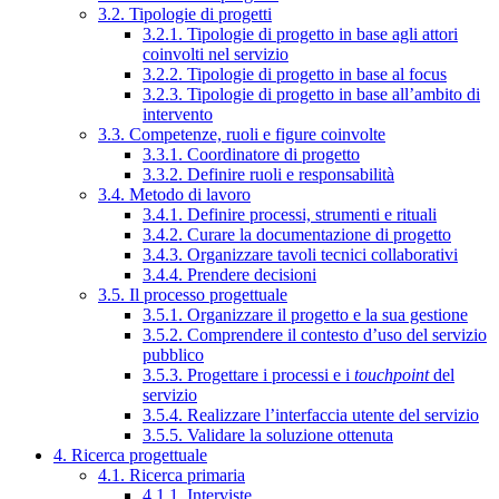
3.2. Tipologie di progetti
3.2.1. Tipologie di progetto in base agli attori
coinvolti nel servizio
3.2.2. Tipologie di progetto in base al focus
3.2.3. Tipologie di progetto in base all’ambito di
intervento
3.3. Competenze, ruoli e figure coinvolte
3.3.1. Coordinatore di progetto
3.3.2. Definire ruoli e responsabilità
3.4. Metodo di lavoro
3.4.1. Definire processi, strumenti e rituali
3.4.2. Curare la documentazione di progetto
3.4.3. Organizzare tavoli tecnici collaborativi
3.4.4. Prendere decisioni
3.5. Il processo progettuale
3.5.1. Organizzare il progetto e la sua gestione
3.5.2. Comprendere il contesto d’uso del servizio
pubblico
3.5.3. Progettare i processi e i
touchpoint
del
servizio
3.5.4. Realizzare l’interfaccia utente del servizio
3.5.5. Validare la soluzione ottenuta
4. Ricerca progettuale
4.1. Ricerca primaria
4.1.1. Interviste