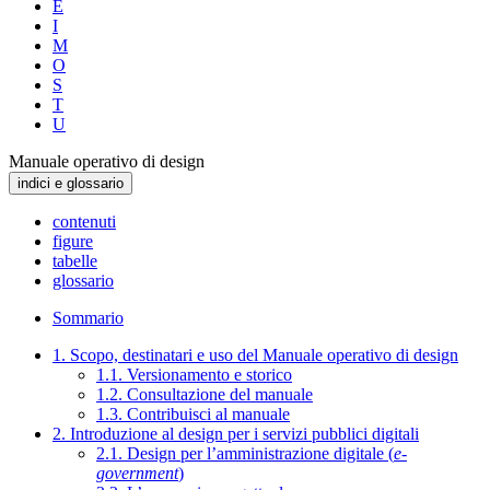
E
I
M
O
S
T
U
Manuale operativo di design
indici e glossario
contenuti
figure
tabelle
glossario
Sommario
1. Scopo, destinatari e uso del Manuale operativo di design
1.1. Versionamento e storico
1.2. Consultazione del manuale
1.3. Contribuisci al manuale
2. Introduzione al design per i servizi pubblici digitali
2.1. Design per l’amministrazione digitale (
e-
government
)