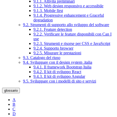
9.1.1. Attività preliminari
9.1.2. Web design responsivo e accessibile
9.1.3. Mobile first
9.1.4. Progressive enhancement e Graceful
degradation
9.2. Strumenti di supporto allo sviluppo del software
9.2.1. Feature detection
9.2.2. Verificare le feature disponibili con Can I
use
9.2.3. Strumenti e risorse per CSS e JavaScript
9.2.4. Supporto browser
9.2.5. Misurare le prestazioni
9.3. Catalogo del riuso
9.4. Sviluppare con il design system .italia
9.4.1. Il framework Bootstrap Italia
9.4.2. Il kit di sviluppo React
9.4.3. Il kit di sviluppo Angular
9.5. Sviluppare con i modelli di sito e servizi
glossario
A
B
C
D