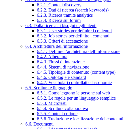
6.2.1. Content discovery
6.2.2. Dati di ricerca (search keywords)
6.2.3. Ricerca tramite analytics
6.2.4. Ricerca sui forum
6.3. Dalla ricerca ai bisogni degli utenti
6.3.1. User stories per definire i contenuti
6.3.2. Job stories per definire i contenuti
6.3.3. Criteri di accettazione
6.4. Architettura dell’informazione
6.4.1. Definire l’architettura dell’informazione
6.4.2. Alberatura
6.4.3. Flussi di interazione
6.4.4. Sistemi di navigazione
6.4.5. Tipologie di contenuto (content type)
6.4.6. Ontologie e standard
6.4.7. Vocabolari controllati e tassonomie
6.5. Scrittura e linguaggio
6.5.1. Come leggono le persone sul web
6.5.2. Le regole per un linguaggio semplice
6.5.3. Microtesti
6.5.4. Scrittura collaborativa
6.5.5. Content critique
6.5.6. Traduzione e localizzazione dei contenuti
6.6. Documenti