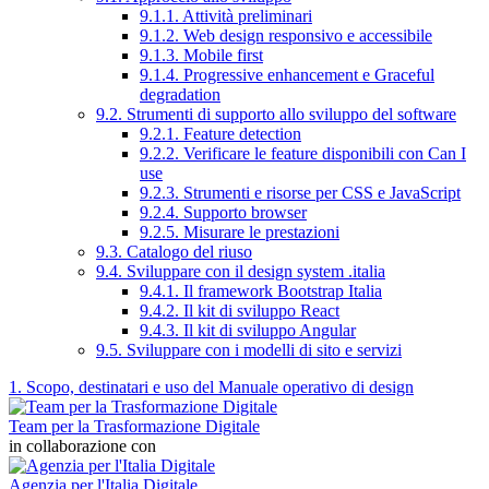
9.1.1. Attività preliminari
9.1.2. Web design responsivo e accessibile
9.1.3. Mobile first
9.1.4. Progressive enhancement e Graceful
degradation
9.2. Strumenti di supporto allo sviluppo del software
9.2.1. Feature detection
9.2.2. Verificare le feature disponibili con Can I
use
9.2.3. Strumenti e risorse per CSS e JavaScript
9.2.4. Supporto browser
9.2.5. Misurare le prestazioni
9.3. Catalogo del riuso
9.4. Sviluppare con il design system .italia
9.4.1. Il framework Bootstrap Italia
9.4.2. Il kit di sviluppo React
9.4.3. Il kit di sviluppo Angular
9.5. Sviluppare con i modelli di sito e servizi
1. Scopo, destinatari e uso del Manuale operativo di design
Team per la Trasformazione Digitale
in collaborazione con
Agenzia per l'Italia Digitale