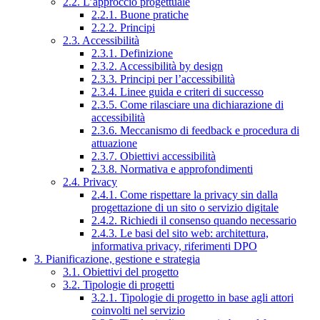
2.2. L’approccio progettuale
2.2.1. Buone pratiche
2.2.2. Principi
2.3. Accessibilità
2.3.1. Definizione
2.3.2. Accessibilità by design
2.3.3. Principi per l’accessibilità
2.3.4. Linee guida e criteri di successo
2.3.5. Come rilasciare una dichiarazione di
accessibilità
2.3.6. Meccanismo di feedback e procedura di
attuazione
2.3.7. Obiettivi accessibilità
2.3.8. Normativa e approfondimenti
2.4. Privacy
2.4.1. Come rispettare la privacy sin dalla
progettazione di un sito o servizio digitale
2.4.2. Richiedi il consenso quando necessario
2.4.3. Le basi del sito web: architettura,
informativa privacy, riferimenti DPO
3. Pianificazione, gestione e strategia
3.1. Obiettivi del progetto
3.2. Tipologie di progetti
3.2.1. Tipologie di progetto in base agli attori
coinvolti nel servizio