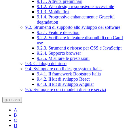
9.1.1. Attività preliminari
9.1.2. Web design responsivo e accessibile
9.1.3. Mobile first
9.1.4. Progressive enhancement e Graceful
degradation
9.2. Strumenti di supporto allo sviluppo del software
9.2.1. Feature detection
9.2.2. Verificare le feature disponibili con Can I
use
9.2.3. Strumenti e risorse per CSS e JavaScript
9.2.4. Supporto browser
9.2.5. Misurare le prestazioni
9.3. Catalogo del riuso
9.4. Sviluppare con il design system .italia
9.4.1. Il framework Bootstrap Italia
9.4.2. Il kit di sviluppo React
9.4.3. Il kit di sviluppo Angular
9.5. Sviluppare con i modelli di sito e servizi
glossario
A
B
C
D