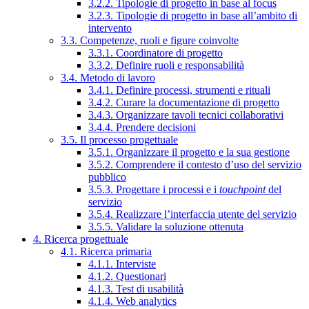
3.2.2. Tipologie di progetto in base al focus
3.2.3. Tipologie di progetto in base all’ambito di
intervento
3.3. Competenze, ruoli e figure coinvolte
3.3.1. Coordinatore di progetto
3.3.2. Definire ruoli e responsabilità
3.4. Metodo di lavoro
3.4.1. Definire processi, strumenti e rituali
3.4.2. Curare la documentazione di progetto
3.4.3. Organizzare tavoli tecnici collaborativi
3.4.4. Prendere decisioni
3.5. Il processo progettuale
3.5.1. Organizzare il progetto e la sua gestione
3.5.2. Comprendere il contesto d’uso del servizio
pubblico
3.5.3. Progettare i processi e i
touchpoint
del
servizio
3.5.4. Realizzare l’interfaccia utente del servizio
3.5.5. Validare la soluzione ottenuta
4. Ricerca progettuale
4.1. Ricerca primaria
4.1.1. Interviste
4.1.2. Questionari
4.1.3. Test di usabilità
4.1.4. Web analytics