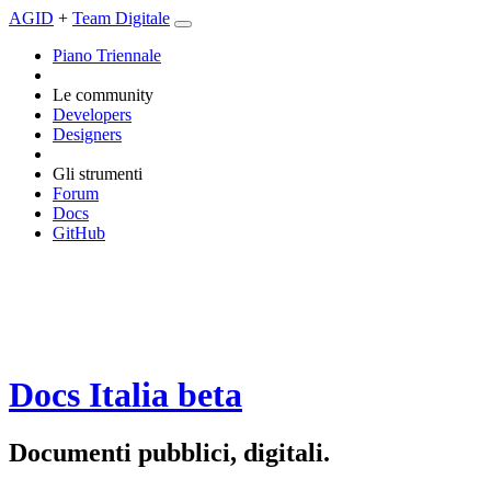
AGID
+
Team Digitale
Piano Triennale
Le community
Developers
Designers
Gli strumenti
Forum
Docs
GitHub
Docs Italia
beta
Documenti pubblici, digitali.