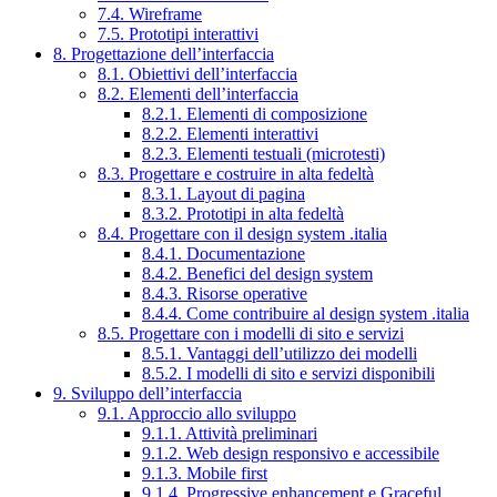
7.4. Wireframe
7.5. Prototipi interattivi
8. Progettazione dell’interfaccia
8.1. Obiettivi dell’interfaccia
8.2. Elementi dell’interfaccia
8.2.1. Elementi di composizione
8.2.2. Elementi interattivi
8.2.3. Elementi testuali (microtesti)
8.3. Progettare e costruire in alta fedeltà
8.3.1. Layout di pagina
8.3.2. Prototipi in alta fedeltà
8.4. Progettare con il design system .italia
8.4.1. Documentazione
8.4.2. Benefici del design system
8.4.3. Risorse operative
8.4.4. Come contribuire al design system .italia
8.5. Progettare con i modelli di sito e servizi
8.5.1. Vantaggi dell’utilizzo dei modelli
8.5.2. I modelli di sito e servizi disponibili
9. Sviluppo dell’interfaccia
9.1. Approccio allo sviluppo
9.1.1. Attività preliminari
9.1.2. Web design responsivo e accessibile
9.1.3. Mobile first
9.1.4. Progressive enhancement e Graceful