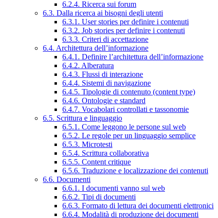
6.2.4. Ricerca sui forum
6.3. Dalla ricerca ai bisogni degli utenti
6.3.1. User stories per definire i contenuti
6.3.2. Job stories per definire i contenuti
6.3.3. Criteri di accettazione
6.4. Architettura dell’informazione
6.4.1. Definire l’architettura dell’informazione
6.4.2. Alberatura
6.4.3. Flussi di interazione
6.4.4. Sistemi di navigazione
6.4.5. Tipologie di contenuto (content type)
6.4.6. Ontologie e standard
6.4.7. Vocabolari controllati e tassonomie
6.5. Scrittura e linguaggio
6.5.1. Come leggono le persone sul web
6.5.2. Le regole per un linguaggio semplice
6.5.3. Microtesti
6.5.4. Scrittura collaborativa
6.5.5. Content critique
6.5.6. Traduzione e localizzazione dei contenuti
6.6. Documenti
6.6.1. I documenti vanno sul web
6.6.2. Tipi di documenti
6.6.3. Formato di lettura dei documenti elettronici
6.6.4. Modalità di produzione dei documenti