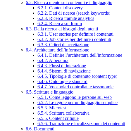
6.2. Ricerca utente sui contenuti e il linguaggio
6.2.1. Content discovery
6.2.2. Dati di ricerca (search keywords)
6.2.3. Ricerca tramite analytics
6.2.4. Ricerca sui forum
6.3. Dalla ricerca ai bisogni degli utenti
6.3.1. User stories per definire i contenuti
6.3.2. Job stories per definire i contenuti
6.3.3. Criteri di accettazione
6.4. Architettura dell’informazione
6.4.1. Definire l’architettura dell’informazione
6.4.2. Alberatura
6.4.3. Flussi di interazione
6.4.4. Sistemi di navigazione
6.4.5. Tipologie di contenuto (content type)
6.4.6. Ontologie e standard
6.4.7. Vocabolari controllati e tassonomie
6.5. Scrittura e linguaggio
6.5.1. Come leggono le persone sul web
6.5.2. Le regole per un linguaggio semplice
6.5.3. Microtesti
6.5.4. Scrittura collaborativa
6.5.5. Content critique
6.5.6. Traduzione e localizzazione dei contenuti
6.6. Documenti