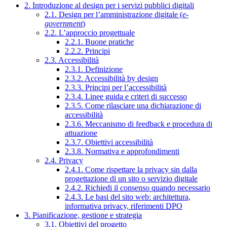
2. Introduzione al design per i servizi pubblici digitali
2.1. Design per l’amministrazione digitale (
e-
government
)
2.2. L’approccio progettuale
2.2.1. Buone pratiche
2.2.2. Principi
2.3. Accessibilità
2.3.1. Definizione
2.3.2. Accessibilità by design
2.3.3. Principi per l’accessibilità
2.3.4. Linee guida e criteri di successo
2.3.5. Come rilasciare una dichiarazione di
accessibilità
2.3.6. Meccanismo di feedback e procedura di
attuazione
2.3.7. Obiettivi accessibilità
2.3.8. Normativa e approfondimenti
2.4. Privacy
2.4.1. Come rispettare la privacy sin dalla
progettazione di un sito o servizio digitale
2.4.2. Richiedi il consenso quando necessario
2.4.3. Le basi del sito web: architettura,
informativa privacy, riferimenti DPO
3. Pianificazione, gestione e strategia
3.1. Obiettivi del progetto