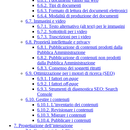
6.6.1. I documenti vanno sul web
6.6.2. Tipi di documenti
6.6.3. Formato di lettura dei documenti elettronici
6.6.4. Modalità di produzione dei documenti
6.7. Immagini e video
6.7.1. Testo alternativo (alt text) per le immagini
6.7.2. Sottotitoli per i video
6.7.3. Trascrizioni per i video
6.8. Proprietà intellettuale e privacy
6.8.1. Pubblicazione di contenuti prodotti dalla
Pubblica Amministrazione
6.8.2. Pubblicazione di contenuti non prodotti
dalla Pubblica Amministrazione
6.8.3. Consenso dei soggetti ritratti
6.9. Ottimizzazione per i motori di ricerca (SEO)
6.9.1. I fattori
on-page
6.9.2. I fattori
off-page
6.9.3. Strumenti di diagnostica SEO: Search
Console
6.10. Gestire i contenuti
6.10.1. L’inventario dei contenuti
6.10.2. Revisionare i contenuti
6.10.3. Migrare i contenuti
6.10.4. Pubblicare i contenuti
7. Progettazione dell’interazione