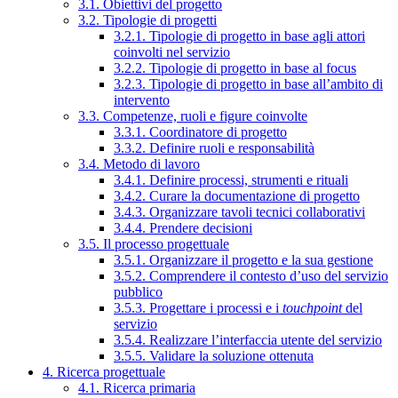
3.1. Obiettivi del progetto
3.2. Tipologie di progetti
3.2.1. Tipologie di progetto in base agli attori
coinvolti nel servizio
3.2.2. Tipologie di progetto in base al focus
3.2.3. Tipologie di progetto in base all’ambito di
intervento
3.3. Competenze, ruoli e figure coinvolte
3.3.1. Coordinatore di progetto
3.3.2. Definire ruoli e responsabilità
3.4. Metodo di lavoro
3.4.1. Definire processi, strumenti e rituali
3.4.2. Curare la documentazione di progetto
3.4.3. Organizzare tavoli tecnici collaborativi
3.4.4. Prendere decisioni
3.5. Il processo progettuale
3.5.1. Organizzare il progetto e la sua gestione
3.5.2. Comprendere il contesto d’uso del servizio
pubblico
3.5.3. Progettare i processi e i
touchpoint
del
servizio
3.5.4. Realizzare l’interfaccia utente del servizio
3.5.5. Validare la soluzione ottenuta
4. Ricerca progettuale
4.1. Ricerca primaria