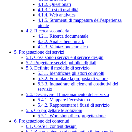
4.1.2. Questionari
4.1.3. Test di usabilità
4.1.4. Web analytics
4.1.5. Strumenti di mappatura dell’esperienza
utente
4.2. Ricerca secondaria
4.2.1. Ricerca documentale
4.2.2. Analisi benchmark
4.2.3. Valutazione euristica
5. Progettazione dei servizi
5.1. Cosa sono i servizi e il service design
5.2. Progettare servizi pubblici digitali
5.3. Definire il modello di servizio
5.3.1. Identificare gli attori coinvolti
5.3.2. Formulare la proposta di valore
5.3.3. Inquadrare gli elementi costitutivi del
servizio
5.4. Descrivere il funzionamento del servizio
5.4.1. Mappare l’ecosistema
5.4.2. Rappresentare i flussi di servizio
5.5. Co-progettare le soluzioni
5.5.1. Workshop di co-progettazione
6. Progettazione dei contenuti
6.1. Cos’è il content design
6.2. Ricerca utente sui contenuti e il linguaggio