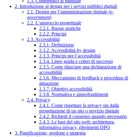
1.3. Contribuisci al manuale
2. Introduzione al design per i servizi pubblici digitali
2.1. Design per l’amministrazione digitale (
e-
government
)
2.2. L’approccio progettuale
2.2.1. Buone pratiche
2.2.2. Principi
2.3. Accessibilità
2.3.1. Definizione
2.3.2. Accessibilità by design
2.3.3. Principi per l’accessibilità
2.3.4. Linee guida e criteri di successo
2.3.5. Come rilasciare una dichiarazione di
accessibilità
2.3.6. Meccanismo di feedback e procedura di
attuazione
2.3.7. Obiettivi accessibilità
2.3.8. Normativa e approfondimenti
2.4. Privacy
2.4.1. Come rispettare la privacy sin dalla
progettazione di un sito o servizio digitale
2.4.2. Richiedi il consenso quando necessario
2.4.3. Le basi del sito web: architettura,
informativa privacy, riferimenti DPO
3. Pianificazione, gestione e strategia