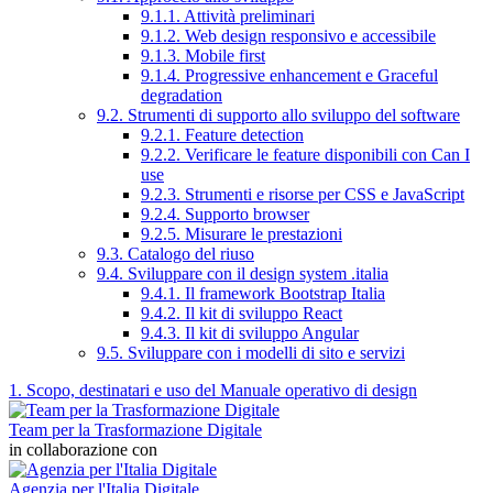
9.1.1. Attività preliminari
9.1.2. Web design responsivo e accessibile
9.1.3. Mobile first
9.1.4. Progressive enhancement e Graceful
degradation
9.2. Strumenti di supporto allo sviluppo del software
9.2.1. Feature detection
9.2.2. Verificare le feature disponibili con Can I
use
9.2.3. Strumenti e risorse per CSS e JavaScript
9.2.4. Supporto browser
9.2.5. Misurare le prestazioni
9.3. Catalogo del riuso
9.4. Sviluppare con il design system .italia
9.4.1. Il framework Bootstrap Italia
9.4.2. Il kit di sviluppo React
9.4.3. Il kit di sviluppo Angular
9.5. Sviluppare con i modelli di sito e servizi
1. Scopo, destinatari e uso del Manuale operativo di design
Team per la Trasformazione Digitale
in collaborazione con
Agenzia per l'Italia Digitale