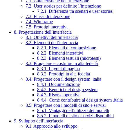
7.1. Caratteristiche dell’interazione
7.2. User stories per definire l’interazione
7.2.1. Differenza tra scenari e user stories
7.3. Flussi di interazione
7.4. Wireframe
7.5. Prototipi interattivi
8. Progettazione dell’interfaccia
8.1. Obiettivi dell’interfaccia
8.2. Elementi dell’interfaccia
8.2.1. Elementi di composizione
8.2.2. Elementi interattivi
8.2.3. Elementi testuali (microtesti)
8.3. Progettare e costruire in alta fedeltà
8.3.1. Layout di pagina
8.3.2. Prototipi in alta fedeltà
8.4. Progettare con il design system .italia
8.4.1. Documentazione
8.4.2. Benefici del design system
8.4.3. Risorse operative
8.4.4. Come contribuire al design system .italia
8.5. Progettare con i modelli di sito e servizi
8.5.1. Vantaggi dell’utilizzo dei modelli
8.5.2. I modelli di sito e servizi disponibili
9. Sviluppo dell’interfaccia
9.1. Approccio allo sviluppo