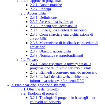
2.2. L’approccio progettuale
2.2.1. Buone pratiche
2.2.2. Principi
2.3. Accessibilità
2.3.1. Definizione
2.3.2. Accessibilità by design
2.3.3. Principi per l’accessibilità
2.3.4. Linee guida e criteri di successo
2.3.5. Come rilasciare una dichiarazione di
accessibilità
2.3.6. Meccanismo di feedback e procedura di
attuazione
2.3.7. Obiettivi accessibilità
2.3.8. Normativa e approfondimenti
2.4. Privacy
2.4.1. Come rispettare la privacy sin dalla
progettazione di un sito o servizio digitale
2.4.2. Richiedi il consenso quando necessario
2.4.3. Le basi del sito web: architettura,
informativa privacy, riferimenti DPO
3. Pianificazione, gestione e strategia
3.1. Obiettivi del progetto
3.2. Tipologie di progetti
3.2.1. Tipologie di progetto in base agli attori
coinvolti nel servizio