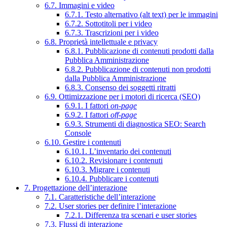
6.7. Immagini e video
6.7.1. Testo alternativo (alt text) per le immagini
6.7.2. Sottotitoli per i video
6.7.3. Trascrizioni per i video
6.8. Proprietà intellettuale e privacy
6.8.1. Pubblicazione di contenuti prodotti dalla
Pubblica Amministrazione
6.8.2. Pubblicazione di contenuti non prodotti
dalla Pubblica Amministrazione
6.8.3. Consenso dei soggetti ritratti
6.9. Ottimizzazione per i motori di ricerca (SEO)
6.9.1. I fattori
on-page
6.9.2. I fattori
off-page
6.9.3. Strumenti di diagnostica SEO: Search
Console
6.10. Gestire i contenuti
6.10.1. L’inventario dei contenuti
6.10.2. Revisionare i contenuti
6.10.3. Migrare i contenuti
6.10.4. Pubblicare i contenuti
7. Progettazione dell’interazione
7.1. Caratteristiche dell’interazione
7.2. User stories per definire l’interazione
7.2.1. Differenza tra scenari e user stories
7.3. Flussi di interazione