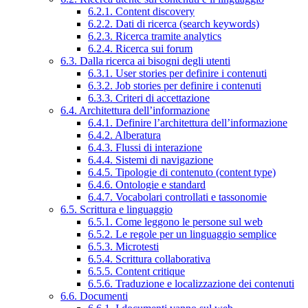
6.2.1. Content discovery
6.2.2. Dati di ricerca (search keywords)
6.2.3. Ricerca tramite analytics
6.2.4. Ricerca sui forum
6.3. Dalla ricerca ai bisogni degli utenti
6.3.1. User stories per definire i contenuti
6.3.2. Job stories per definire i contenuti
6.3.3. Criteri di accettazione
6.4. Architettura dell’informazione
6.4.1. Definire l’architettura dell’informazione
6.4.2. Alberatura
6.4.3. Flussi di interazione
6.4.4. Sistemi di navigazione
6.4.5. Tipologie di contenuto (content type)
6.4.6. Ontologie e standard
6.4.7. Vocabolari controllati e tassonomie
6.5. Scrittura e linguaggio
6.5.1. Come leggono le persone sul web
6.5.2. Le regole per un linguaggio semplice
6.5.3. Microtesti
6.5.4. Scrittura collaborativa
6.5.5. Content critique
6.5.6. Traduzione e localizzazione dei contenuti
6.6. Documenti