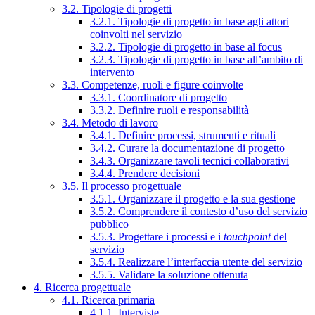
3.2. Tipologie di progetti
3.2.1. Tipologie di progetto in base agli attori
coinvolti nel servizio
3.2.2. Tipologie di progetto in base al focus
3.2.3. Tipologie di progetto in base all’ambito di
intervento
3.3. Competenze, ruoli e figure coinvolte
3.3.1. Coordinatore di progetto
3.3.2. Definire ruoli e responsabilità
3.4. Metodo di lavoro
3.4.1. Definire processi, strumenti e rituali
3.4.2. Curare la documentazione di progetto
3.4.3. Organizzare tavoli tecnici collaborativi
3.4.4. Prendere decisioni
3.5. Il processo progettuale
3.5.1. Organizzare il progetto e la sua gestione
3.5.2. Comprendere il contesto d’uso del servizio
pubblico
3.5.3. Progettare i processi e i
touchpoint
del
servizio
3.5.4. Realizzare l’interfaccia utente del servizio
3.5.5. Validare la soluzione ottenuta
4. Ricerca progettuale
4.1. Ricerca primaria
4.1.1. Interviste