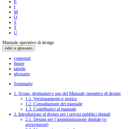
E
I
M
O
S
T
U
Manuale operativo di design
indici e glossario
contenuti
figure
tabelle
glossario
Sommario
1. Scopo, destinatari e uso del Manuale operativo di design
1.1. Versionamento e storico
1.2. Consultazione del manuale
1.3. Contribuisci al manuale
2. Introduzione al design per i servizi pubblici digitali
2.1. Design per l’amministrazione digitale (
e-
government
)