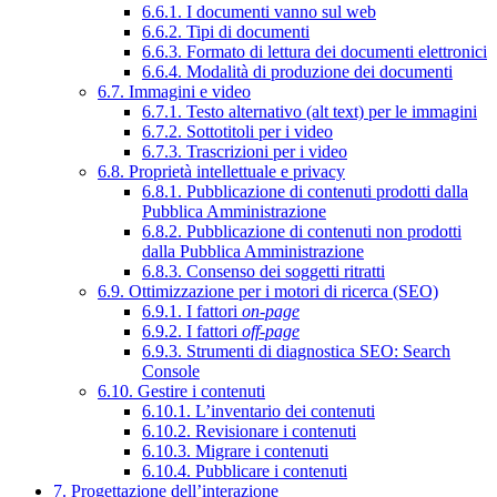
6.6.1. I documenti vanno sul web
6.6.2. Tipi di documenti
6.6.3. Formato di lettura dei documenti elettronici
6.6.4. Modalità di produzione dei documenti
6.7. Immagini e video
6.7.1. Testo alternativo (alt text) per le immagini
6.7.2. Sottotitoli per i video
6.7.3. Trascrizioni per i video
6.8. Proprietà intellettuale e privacy
6.8.1. Pubblicazione di contenuti prodotti dalla
Pubblica Amministrazione
6.8.2. Pubblicazione di contenuti non prodotti
dalla Pubblica Amministrazione
6.8.3. Consenso dei soggetti ritratti
6.9. Ottimizzazione per i motori di ricerca (SEO)
6.9.1. I fattori
on-page
6.9.2. I fattori
off-page
6.9.3. Strumenti di diagnostica SEO: Search
Console
6.10. Gestire i contenuti
6.10.1. L’inventario dei contenuti
6.10.2. Revisionare i contenuti
6.10.3. Migrare i contenuti
6.10.4. Pubblicare i contenuti
7. Progettazione dell’interazione