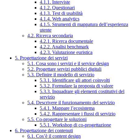
4.1.1. Interviste
4.1.2. Questionari
4.1.3. Test di usabilità
4.1.4. Web analytics
4.1.5. Strumenti di mappatura dell’esperienza
utente
4.2. Ricerca secondaria
4.2.1. Ricerca documentale
4.2.2. Analisi benchmark
4.2.3. Valutazione euristica
5. Progettazione dei servizi
5.1. Cosa sono i servizi e il service design
5.2. Progettare servizi pubblici digitali
5.3. Definire il modello di servizio
5.3.1. Identificare gli attori coinvolti
5.3.2. Formulare la proposta di valore
5.3.3. Inquadrare gli elementi costitutivi del
servizio
5.4. Descrivere il funzionamento del servizio
5.4.1. Mappare l’ecosistema
5.4.2. Rappresentare i flussi di servizio
5.5. Co-progettare le soluzioni
5.5.1. Workshop di co-progettazione
6. Progettazione dei contenuti
6.1. Cos’è il content design