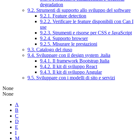
degradation
9.2. Strumenti di supporto allo sviluppo del software
9.2.1. Feature detection
9.2.2. Verificare le feature disponibili con Can I
use
9.2.3. Strumenti e risorse per CSS e JavaScript
9.2.4. Supporto browser
9.2.5. Misurare le prestazioni
9.3. Catalogo del riuso
9.4. Sviluppare con il design system .italia
9.4.1. Il framework Bootstrap Italia
9.4.2. Il kit di sviluppo React
9.4.3. Il kit di sviluppo Angular
9.5. Sviluppare con i modelli di sito e servizi
None
None
A
B
C
D
E
I
M