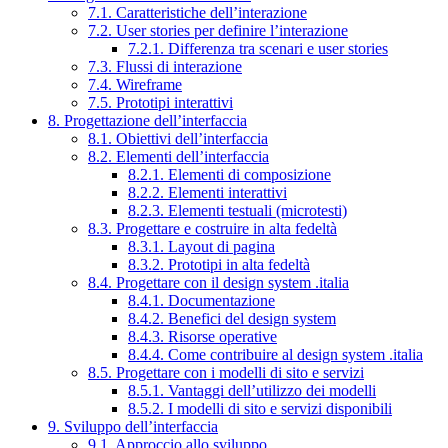
7.1. Caratteristiche dell’interazione
7.2. User stories per definire l’interazione
7.2.1. Differenza tra scenari e user stories
7.3. Flussi di interazione
7.4. Wireframe
7.5. Prototipi interattivi
8. Progettazione dell’interfaccia
8.1. Obiettivi dell’interfaccia
8.2. Elementi dell’interfaccia
8.2.1. Elementi di composizione
8.2.2. Elementi interattivi
8.2.3. Elementi testuali (microtesti)
8.3. Progettare e costruire in alta fedeltà
8.3.1. Layout di pagina
8.3.2. Prototipi in alta fedeltà
8.4. Progettare con il design system .italia
8.4.1. Documentazione
8.4.2. Benefici del design system
8.4.3. Risorse operative
8.4.4. Come contribuire al design system .italia
8.5. Progettare con i modelli di sito e servizi
8.5.1. Vantaggi dell’utilizzo dei modelli
8.5.2. I modelli di sito e servizi disponibili
9. Sviluppo dell’interfaccia
9.1. Approccio allo sviluppo