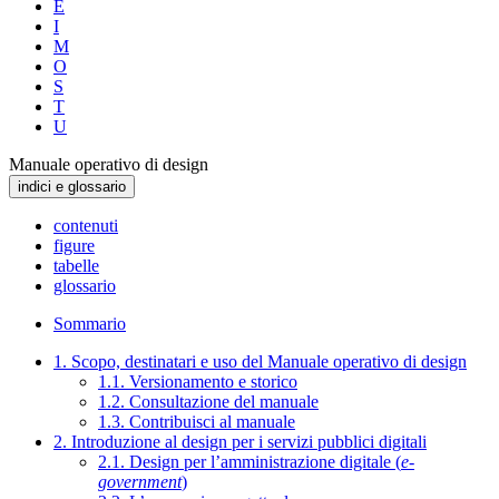
E
I
M
O
S
T
U
Manuale operativo di design
indici e glossario
contenuti
figure
tabelle
glossario
Sommario
1. Scopo, destinatari e uso del Manuale operativo di design
1.1. Versionamento e storico
1.2. Consultazione del manuale
1.3. Contribuisci al manuale
2. Introduzione al design per i servizi pubblici digitali
2.1. Design per l’amministrazione digitale (
e-
government
)