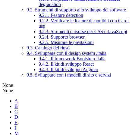
degradation
9.2. Strumenti di supporto allo sviluppo del software
9.2.1. Feature detection
9.2.2. Verificare le feature disponibili con Can I
use
9.2.3. Strumenti e risorse per CSS e JavaScript
9.2.4. Supporto browser
9.2.5. Misurare le prestazioni
9.3. Catalogo del riuso
9.4. Sviluppare con il design system .italia
9.4.1. Il framework Bootstrap Italia
9.4.2. Il kit di sviluppo React
9.4.3. Il kit di sviluppo Angular
9.5. Sviluppare con i modelli di sito e servizi
None
None
A
B
C
D
E
I
M