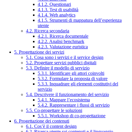
4.1.2. Questionari
4.1.3. Test di usabilità
4.1.4. Web analytics
4.1.5. Strumenti di mappatura dell’esperienza
utente
4.2. Ricerca secondaria
4.2.1. Ricerca documentale
4.2.2. Analisi benchmark
4.2.3. Valutazione euristica
5. Progettazione dei servizi
5.1. Cosa sono i servizi e il service design
5.2. Progettare servizi pubblici digitali
5.3. Definire il modello di servizio
5.3.1. Identificare gli attori coinvolti
5.3.2. Formulare la proposta di valore
5.3.3. Inquadrare gli elementi costitutivi del
servizio
5.4. Descrivere il funzionamento del servizio
5.4.1. Mappare l’ecosistema
5.4.2. Rappresentare i flussi di servizio
5.5. Co-progettare le soluzioni
5.5.1. Workshop di co-progettazione
6. Progettazione dei contenuti
6.1. Cos’è il content design
6.2. Ricerca utente sui contenuti e il linguaggio