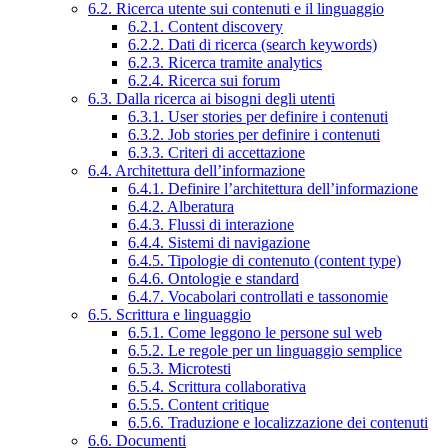
6.2. Ricerca utente sui contenuti e il linguaggio
6.2.1. Content discovery
6.2.2. Dati di ricerca (search keywords)
6.2.3. Ricerca tramite analytics
6.2.4. Ricerca sui forum
6.3. Dalla ricerca ai bisogni degli utenti
6.3.1. User stories per definire i contenuti
6.3.2. Job stories per definire i contenuti
6.3.3. Criteri di accettazione
6.4. Architettura dell’informazione
6.4.1. Definire l’architettura dell’informazione
6.4.2. Alberatura
6.4.3. Flussi di interazione
6.4.4. Sistemi di navigazione
6.4.5. Tipologie di contenuto (content type)
6.4.6. Ontologie e standard
6.4.7. Vocabolari controllati e tassonomie
6.5. Scrittura e linguaggio
6.5.1. Come leggono le persone sul web
6.5.2. Le regole per un linguaggio semplice
6.5.3. Microtesti
6.5.4. Scrittura collaborativa
6.5.5. Content critique
6.5.6. Traduzione e localizzazione dei contenuti
6.6. Documenti