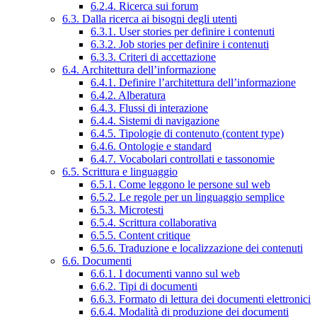
6.2.4. Ricerca sui forum
6.3. Dalla ricerca ai bisogni degli utenti
6.3.1. User stories per definire i contenuti
6.3.2. Job stories per definire i contenuti
6.3.3. Criteri di accettazione
6.4. Architettura dell’informazione
6.4.1. Definire l’architettura dell’informazione
6.4.2. Alberatura
6.4.3. Flussi di interazione
6.4.4. Sistemi di navigazione
6.4.5. Tipologie di contenuto (content type)
6.4.6. Ontologie e standard
6.4.7. Vocabolari controllati e tassonomie
6.5. Scrittura e linguaggio
6.5.1. Come leggono le persone sul web
6.5.2. Le regole per un linguaggio semplice
6.5.3. Microtesti
6.5.4. Scrittura collaborativa
6.5.5. Content critique
6.5.6. Traduzione e localizzazione dei contenuti
6.6. Documenti
6.6.1. I documenti vanno sul web
6.6.2. Tipi di documenti
6.6.3. Formato di lettura dei documenti elettronici
6.6.4. Modalità di produzione dei documenti