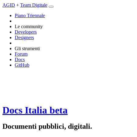
AGID
+
Team Digitale
Piano Triennale
Le community
Developers
Designers
Gli strumenti
Forum
Docs
GitHub
Docs Italia
beta
Documenti pubblici, digitali.