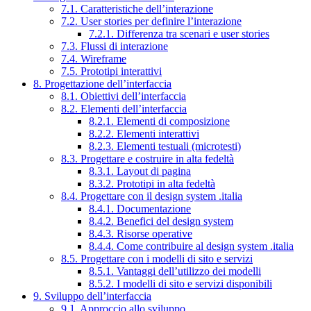
7.1. Caratteristiche dell’interazione
7.2. User stories per definire l’interazione
7.2.1. Differenza tra scenari e user stories
7.3. Flussi di interazione
7.4. Wireframe
7.5. Prototipi interattivi
8. Progettazione dell’interfaccia
8.1. Obiettivi dell’interfaccia
8.2. Elementi dell’interfaccia
8.2.1. Elementi di composizione
8.2.2. Elementi interattivi
8.2.3. Elementi testuali (microtesti)
8.3. Progettare e costruire in alta fedeltà
8.3.1. Layout di pagina
8.3.2. Prototipi in alta fedeltà
8.4. Progettare con il design system .italia
8.4.1. Documentazione
8.4.2. Benefici del design system
8.4.3. Risorse operative
8.4.4. Come contribuire al design system .italia
8.5. Progettare con i modelli di sito e servizi
8.5.1. Vantaggi dell’utilizzo dei modelli
8.5.2. I modelli di sito e servizi disponibili
9. Sviluppo dell’interfaccia
9.1. Approccio allo sviluppo