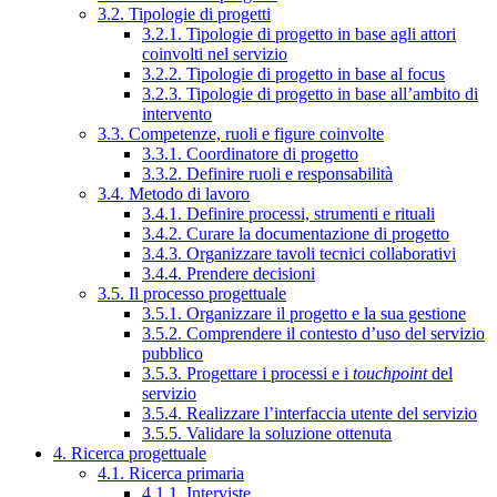
3.2. Tipologie di progetti
3.2.1. Tipologie di progetto in base agli attori
coinvolti nel servizio
3.2.2. Tipologie di progetto in base al focus
3.2.3. Tipologie di progetto in base all’ambito di
intervento
3.3. Competenze, ruoli e figure coinvolte
3.3.1. Coordinatore di progetto
3.3.2. Definire ruoli e responsabilità
3.4. Metodo di lavoro
3.4.1. Definire processi, strumenti e rituali
3.4.2. Curare la documentazione di progetto
3.4.3. Organizzare tavoli tecnici collaborativi
3.4.4. Prendere decisioni
3.5. Il processo progettuale
3.5.1. Organizzare il progetto e la sua gestione
3.5.2. Comprendere il contesto d’uso del servizio
pubblico
3.5.3. Progettare i processi e i
touchpoint
del
servizio
3.5.4. Realizzare l’interfaccia utente del servizio
3.5.5. Validare la soluzione ottenuta
4. Ricerca progettuale
4.1. Ricerca primaria
4.1.1. Interviste