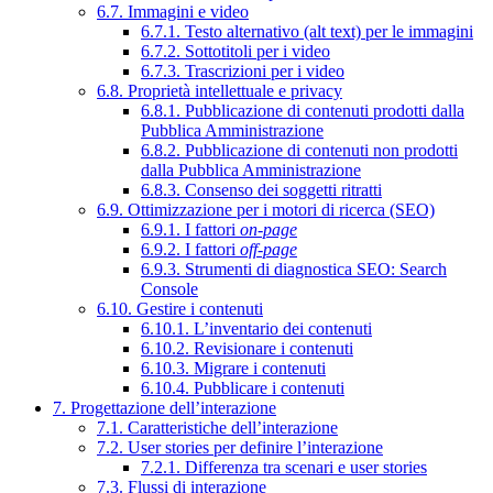
6.7. Immagini e video
6.7.1. Testo alternativo (alt text) per le immagini
6.7.2. Sottotitoli per i video
6.7.3. Trascrizioni per i video
6.8. Proprietà intellettuale e privacy
6.8.1. Pubblicazione di contenuti prodotti dalla
Pubblica Amministrazione
6.8.2. Pubblicazione di contenuti non prodotti
dalla Pubblica Amministrazione
6.8.3. Consenso dei soggetti ritratti
6.9. Ottimizzazione per i motori di ricerca (SEO)
6.9.1. I fattori
on-page
6.9.2. I fattori
off-page
6.9.3. Strumenti di diagnostica SEO: Search
Console
6.10. Gestire i contenuti
6.10.1. L’inventario dei contenuti
6.10.2. Revisionare i contenuti
6.10.3. Migrare i contenuti
6.10.4. Pubblicare i contenuti
7. Progettazione dell’interazione
7.1. Caratteristiche dell’interazione
7.2. User stories per definire l’interazione
7.2.1. Differenza tra scenari e user stories
7.3. Flussi di interazione