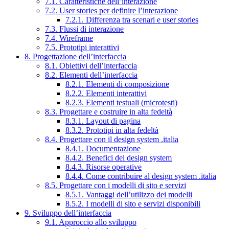
7.1. Caratteristiche dell’interazione
7.2. User stories per definire l’interazione
7.2.1. Differenza tra scenari e user stories
7.3. Flussi di interazione
7.4. Wireframe
7.5. Prototipi interattivi
8. Progettazione dell’interfaccia
8.1. Obiettivi dell’interfaccia
8.2. Elementi dell’interfaccia
8.2.1. Elementi di composizione
8.2.2. Elementi interattivi
8.2.3. Elementi testuali (microtesti)
8.3. Progettare e costruire in alta fedeltà
8.3.1. Layout di pagina
8.3.2. Prototipi in alta fedeltà
8.4. Progettare con il design system .italia
8.4.1. Documentazione
8.4.2. Benefici del design system
8.4.3. Risorse operative
8.4.4. Come contribuire al design system .italia
8.5. Progettare con i modelli di sito e servizi
8.5.1. Vantaggi dell’utilizzo dei modelli
8.5.2. I modelli di sito e servizi disponibili
9. Sviluppo dell’interfaccia
9.1. Approccio allo sviluppo