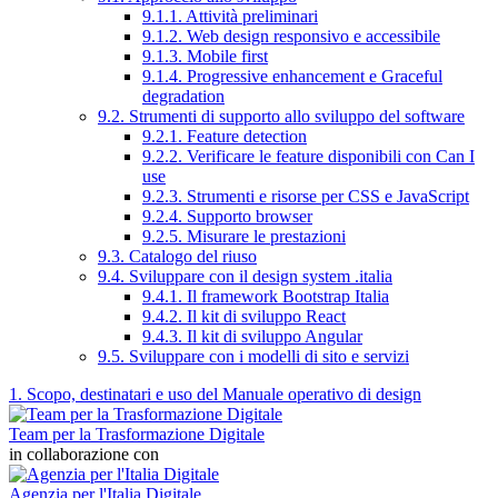
9.1.1. Attività preliminari
9.1.2. Web design responsivo e accessibile
9.1.3. Mobile first
9.1.4. Progressive enhancement e Graceful
degradation
9.2. Strumenti di supporto allo sviluppo del software
9.2.1. Feature detection
9.2.2. Verificare le feature disponibili con Can I
use
9.2.3. Strumenti e risorse per CSS e JavaScript
9.2.4. Supporto browser
9.2.5. Misurare le prestazioni
9.3. Catalogo del riuso
9.4. Sviluppare con il design system .italia
9.4.1. Il framework Bootstrap Italia
9.4.2. Il kit di sviluppo React
9.4.3. Il kit di sviluppo Angular
9.5. Sviluppare con i modelli di sito e servizi
1. Scopo, destinatari e uso del Manuale operativo di design
Team per la Trasformazione Digitale
in collaborazione con
Agenzia per l'Italia Digitale