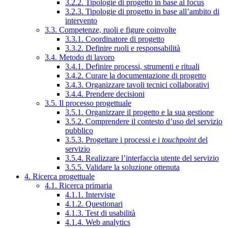
3.2.2. Tipologie di progetto in base al focus
3.2.3. Tipologie di progetto in base all’ambito di
intervento
3.3. Competenze, ruoli e figure coinvolte
3.3.1. Coordinatore di progetto
3.3.2. Definire ruoli e responsabilità
3.4. Metodo di lavoro
3.4.1. Definire processi, strumenti e rituali
3.4.2. Curare la documentazione di progetto
3.4.3. Organizzare tavoli tecnici collaborativi
3.4.4. Prendere decisioni
3.5. Il processo progettuale
3.5.1. Organizzare il progetto e la sua gestione
3.5.2. Comprendere il contesto d’uso del servizio
pubblico
3.5.3. Progettare i processi e i
touchpoint
del
servizio
3.5.4. Realizzare l’interfaccia utente del servizio
3.5.5. Validare la soluzione ottenuta
4. Ricerca progettuale
4.1. Ricerca primaria
4.1.1. Interviste
4.1.2. Questionari
4.1.3. Test di usabilità
4.1.4. Web analytics