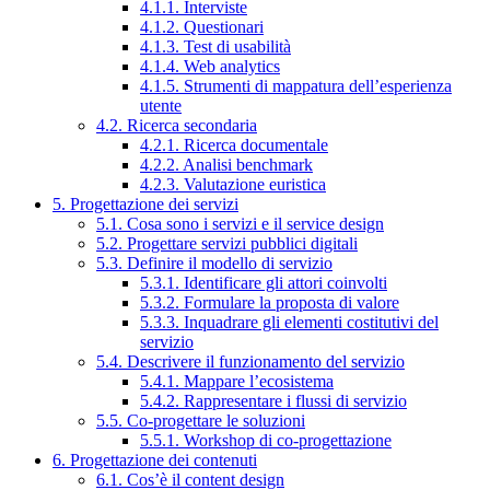
4.1.1. Interviste
4.1.2. Questionari
4.1.3. Test di usabilità
4.1.4. Web analytics
4.1.5. Strumenti di mappatura dell’esperienza
utente
4.2. Ricerca secondaria
4.2.1. Ricerca documentale
4.2.2. Analisi benchmark
4.2.3. Valutazione euristica
5. Progettazione dei servizi
5.1. Cosa sono i servizi e il service design
5.2. Progettare servizi pubblici digitali
5.3. Definire il modello di servizio
5.3.1. Identificare gli attori coinvolti
5.3.2. Formulare la proposta di valore
5.3.3. Inquadrare gli elementi costitutivi del
servizio
5.4. Descrivere il funzionamento del servizio
5.4.1. Mappare l’ecosistema
5.4.2. Rappresentare i flussi di servizio
5.5. Co-progettare le soluzioni
5.5.1. Workshop di co-progettazione
6. Progettazione dei contenuti
6.1. Cos’è il content design