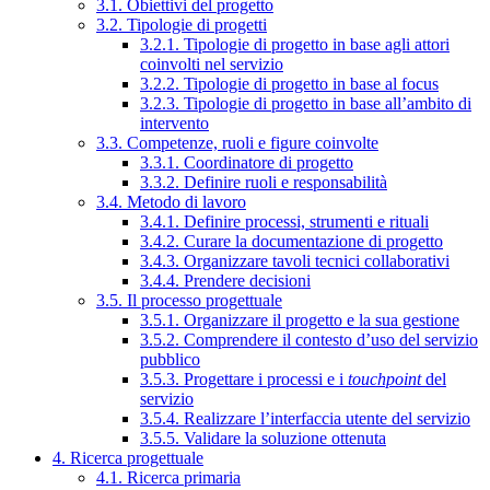
3.1. Obiettivi del progetto
3.2. Tipologie di progetti
3.2.1. Tipologie di progetto in base agli attori
coinvolti nel servizio
3.2.2. Tipologie di progetto in base al focus
3.2.3. Tipologie di progetto in base all’ambito di
intervento
3.3. Competenze, ruoli e figure coinvolte
3.3.1. Coordinatore di progetto
3.3.2. Definire ruoli e responsabilità
3.4. Metodo di lavoro
3.4.1. Definire processi, strumenti e rituali
3.4.2. Curare la documentazione di progetto
3.4.3. Organizzare tavoli tecnici collaborativi
3.4.4. Prendere decisioni
3.5. Il processo progettuale
3.5.1. Organizzare il progetto e la sua gestione
3.5.2. Comprendere il contesto d’uso del servizio
pubblico
3.5.3. Progettare i processi e i
touchpoint
del
servizio
3.5.4. Realizzare l’interfaccia utente del servizio
3.5.5. Validare la soluzione ottenuta
4. Ricerca progettuale
4.1. Ricerca primaria