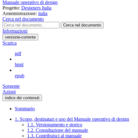
Manuale operativo di design
Progetto:
Designers Italia
Amministrazione:
italia
Cerca nel documento
Cerca nel documento
Informazioni
versione-corrente
Scarica
pdf
html
epub
Sorgente
Azioni
indice dei contenuti
Sommario
1. Scopo, destinatari e uso del Manuale operativo di design
1.1. Versionamento e storico
1.2. Consultazione del manuale
1.3. Contribuisci al manuale