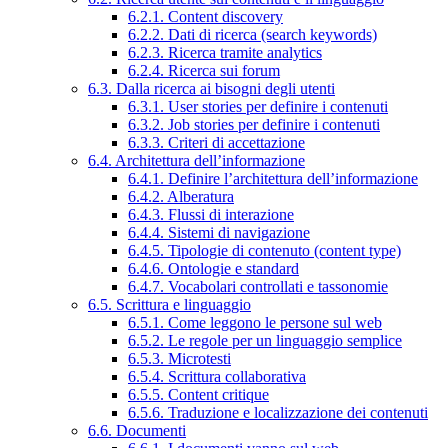
6.2.1. Content discovery
6.2.2. Dati di ricerca (search keywords)
6.2.3. Ricerca tramite analytics
6.2.4. Ricerca sui forum
6.3. Dalla ricerca ai bisogni degli utenti
6.3.1. User stories per definire i contenuti
6.3.2. Job stories per definire i contenuti
6.3.3. Criteri di accettazione
6.4. Architettura dell’informazione
6.4.1. Definire l’architettura dell’informazione
6.4.2. Alberatura
6.4.3. Flussi di interazione
6.4.4. Sistemi di navigazione
6.4.5. Tipologie di contenuto (content type)
6.4.6. Ontologie e standard
6.4.7. Vocabolari controllati e tassonomie
6.5. Scrittura e linguaggio
6.5.1. Come leggono le persone sul web
6.5.2. Le regole per un linguaggio semplice
6.5.3. Microtesti
6.5.4. Scrittura collaborativa
6.5.5. Content critique
6.5.6. Traduzione e localizzazione dei contenuti
6.6. Documenti