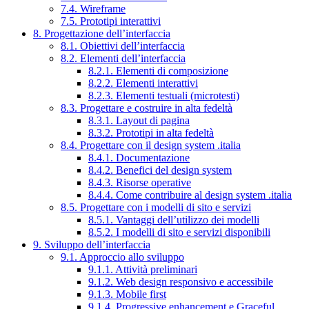
7.4. Wireframe
7.5. Prototipi interattivi
8. Progettazione dell’interfaccia
8.1. Obiettivi dell’interfaccia
8.2. Elementi dell’interfaccia
8.2.1. Elementi di composizione
8.2.2. Elementi interattivi
8.2.3. Elementi testuali (microtesti)
8.3. Progettare e costruire in alta fedeltà
8.3.1. Layout di pagina
8.3.2. Prototipi in alta fedeltà
8.4. Progettare con il design system .italia
8.4.1. Documentazione
8.4.2. Benefici del design system
8.4.3. Risorse operative
8.4.4. Come contribuire al design system .italia
8.5. Progettare con i modelli di sito e servizi
8.5.1. Vantaggi dell’utilizzo dei modelli
8.5.2. I modelli di sito e servizi disponibili
9. Sviluppo dell’interfaccia
9.1. Approccio allo sviluppo
9.1.1. Attività preliminari
9.1.2. Web design responsivo e accessibile
9.1.3. Mobile first
9.1.4. Progressive enhancement e Graceful