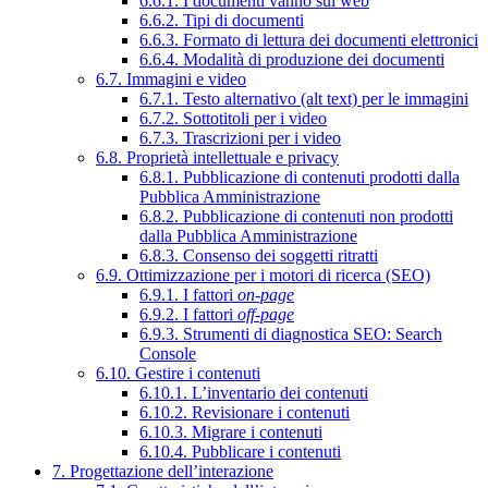
6.6.1. I documenti vanno sul web
6.6.2. Tipi di documenti
6.6.3. Formato di lettura dei documenti elettronici
6.6.4. Modalità di produzione dei documenti
6.7. Immagini e video
6.7.1. Testo alternativo (alt text) per le immagini
6.7.2. Sottotitoli per i video
6.7.3. Trascrizioni per i video
6.8. Proprietà intellettuale e privacy
6.8.1. Pubblicazione di contenuti prodotti dalla
Pubblica Amministrazione
6.8.2. Pubblicazione di contenuti non prodotti
dalla Pubblica Amministrazione
6.8.3. Consenso dei soggetti ritratti
6.9. Ottimizzazione per i motori di ricerca (SEO)
6.9.1. I fattori
on-page
6.9.2. I fattori
off-page
6.9.3. Strumenti di diagnostica SEO: Search
Console
6.10. Gestire i contenuti
6.10.1. L’inventario dei contenuti
6.10.2. Revisionare i contenuti
6.10.3. Migrare i contenuti
6.10.4. Pubblicare i contenuti
7. Progettazione dell’interazione