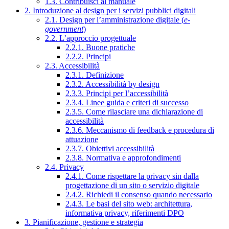
1.3. Contribuisci al manuale
2. Introduzione al design per i servizi pubblici digitali
2.1. Design per l’amministrazione digitale (
e-
government
)
2.2. L’approccio progettuale
2.2.1. Buone pratiche
2.2.2. Principi
2.3. Accessibilità
2.3.1. Definizione
2.3.2. Accessibilità by design
2.3.3. Principi per l’accessibilità
2.3.4. Linee guida e criteri di successo
2.3.5. Come rilasciare una dichiarazione di
accessibilità
2.3.6. Meccanismo di feedback e procedura di
attuazione
2.3.7. Obiettivi accessibilità
2.3.8. Normativa e approfondimenti
2.4. Privacy
2.4.1. Come rispettare la privacy sin dalla
progettazione di un sito o servizio digitale
2.4.2. Richiedi il consenso quando necessario
2.4.3. Le basi del sito web: architettura,
informativa privacy, riferimenti DPO
3. Pianificazione, gestione e strategia