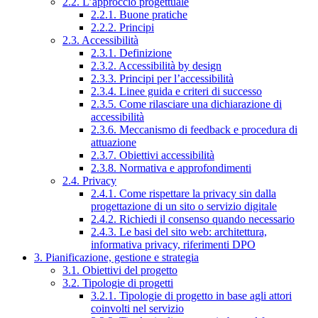
2.2. L’approccio progettuale
2.2.1. Buone pratiche
2.2.2. Principi
2.3. Accessibilità
2.3.1. Definizione
2.3.2. Accessibilità by design
2.3.3. Principi per l’accessibilità
2.3.4. Linee guida e criteri di successo
2.3.5. Come rilasciare una dichiarazione di
accessibilità
2.3.6. Meccanismo di feedback e procedura di
attuazione
2.3.7. Obiettivi accessibilità
2.3.8. Normativa e approfondimenti
2.4. Privacy
2.4.1. Come rispettare la privacy sin dalla
progettazione di un sito o servizio digitale
2.4.2. Richiedi il consenso quando necessario
2.4.3. Le basi del sito web: architettura,
informativa privacy, riferimenti DPO
3. Pianificazione, gestione e strategia
3.1. Obiettivi del progetto
3.2. Tipologie di progetti
3.2.1. Tipologie di progetto in base agli attori
coinvolti nel servizio