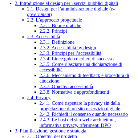
2. Introduzione al design per i servizi pubblici digitali
2.1. Design per l’amministrazione digitale (
e-
government
)
2.2. L’approccio progettuale
2.2.1. Buone pratiche
2.2.2. Principi
2.3. Accessibilità
2.3.1. Definizione
2.3.2. Accessibilità by design
2.3.3. Principi per l’accessibilità
2.3.4. Linee guida e criteri di successo
2.3.5. Come rilasciare una dichiarazione di
accessibilità
2.3.6. Meccanismo di feedback e procedura di
attuazione
2.3.7. Obiettivi accessibilità
2.3.8. Normativa e approfondimenti
2.4. Privacy
2.4.1. Come rispettare la privacy sin dalla
progettazione di un sito o servizio digitale
2.4.2. Richiedi il consenso quando necessario
2.4.3. Le basi del sito web: architettura,
informativa privacy, riferimenti DPO
3. Pianificazione, gestione e strategia
3.1. Obiettivi del progetto