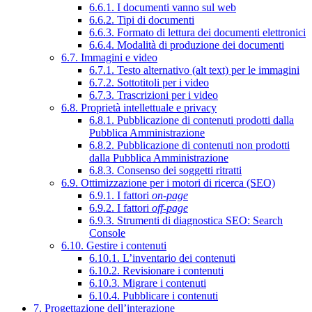
6.6.1. I documenti vanno sul web
6.6.2. Tipi di documenti
6.6.3. Formato di lettura dei documenti elettronici
6.6.4. Modalità di produzione dei documenti
6.7. Immagini e video
6.7.1. Testo alternativo (alt text) per le immagini
6.7.2. Sottotitoli per i video
6.7.3. Trascrizioni per i video
6.8. Proprietà intellettuale e privacy
6.8.1. Pubblicazione di contenuti prodotti dalla
Pubblica Amministrazione
6.8.2. Pubblicazione di contenuti non prodotti
dalla Pubblica Amministrazione
6.8.3. Consenso dei soggetti ritratti
6.9. Ottimizzazione per i motori di ricerca (SEO)
6.9.1. I fattori
on-page
6.9.2. I fattori
off-page
6.9.3. Strumenti di diagnostica SEO: Search
Console
6.10. Gestire i contenuti
6.10.1. L’inventario dei contenuti
6.10.2. Revisionare i contenuti
6.10.3. Migrare i contenuti
6.10.4. Pubblicare i contenuti
7. Progettazione dell’interazione