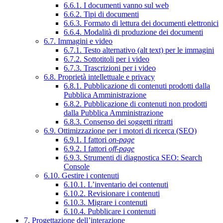
6.6.1. I documenti vanno sul web
6.6.2. Tipi di documenti
6.6.3. Formato di lettura dei documenti elettronici
6.6.4. Modalità di produzione dei documenti
6.7. Immagini e video
6.7.1. Testo alternativo (alt text) per le immagini
6.7.2. Sottotitoli per i video
6.7.3. Trascrizioni per i video
6.8. Proprietà intellettuale e privacy
6.8.1. Pubblicazione di contenuti prodotti dalla
Pubblica Amministrazione
6.8.2. Pubblicazione di contenuti non prodotti
dalla Pubblica Amministrazione
6.8.3. Consenso dei soggetti ritratti
6.9. Ottimizzazione per i motori di ricerca (SEO)
6.9.1. I fattori
on-page
6.9.2. I fattori
off-page
6.9.3. Strumenti di diagnostica SEO: Search
Console
6.10. Gestire i contenuti
6.10.1. L’inventario dei contenuti
6.10.2. Revisionare i contenuti
6.10.3. Migrare i contenuti
6.10.4. Pubblicare i contenuti
7. Progettazione dell’interazione