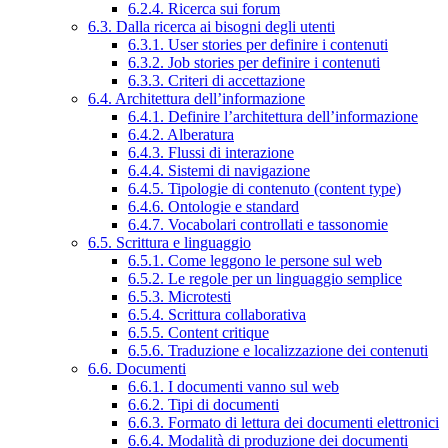
6.2.4. Ricerca sui forum
6.3. Dalla ricerca ai bisogni degli utenti
6.3.1. User stories per definire i contenuti
6.3.2. Job stories per definire i contenuti
6.3.3. Criteri di accettazione
6.4. Architettura dell’informazione
6.4.1. Definire l’architettura dell’informazione
6.4.2. Alberatura
6.4.3. Flussi di interazione
6.4.4. Sistemi di navigazione
6.4.5. Tipologie di contenuto (content type)
6.4.6. Ontologie e standard
6.4.7. Vocabolari controllati e tassonomie
6.5. Scrittura e linguaggio
6.5.1. Come leggono le persone sul web
6.5.2. Le regole per un linguaggio semplice
6.5.3. Microtesti
6.5.4. Scrittura collaborativa
6.5.5. Content critique
6.5.6. Traduzione e localizzazione dei contenuti
6.6. Documenti
6.6.1. I documenti vanno sul web
6.6.2. Tipi di documenti
6.6.3. Formato di lettura dei documenti elettronici
6.6.4. Modalità di produzione dei documenti