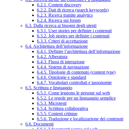
6.2.1. Content discovery
6.2.2. Dati di ricerca (search keywords)
6.2.3. Ricerca tramite analytics
6.2.4. Ricerca sui forum
6.3. Dalla ricerca ai bisogni degli utenti
6.3.1. User stories per definire i contenuti
6.3.2. Job stories per definire i contenuti
6.3.3. Criteri di accettazione
6.4. Architettura dell’informazione
6.4.1. Definire l’architettura dell’informazione
6.4.2. Alberatura
6.4.3. Flussi di interazione
6.4.4. Sistemi di navigazione
6.4.5. Tipologie di contenuto (content type)
6.4.6. Ontologie e standard
6.4.7. Vocabolari controllati e tassonomie
6.5. Scrittura e linguaggio
6.5.1. Come leggono le persone sul web
6.5.2. Le regole per un linguaggio semplice
6.5.3. Microtesti
6.5.4. Scrittura collaborativa
6.5.5. Content critique
6.5.6. Traduzione e localizzazione dei contenuti
6.6. Documenti