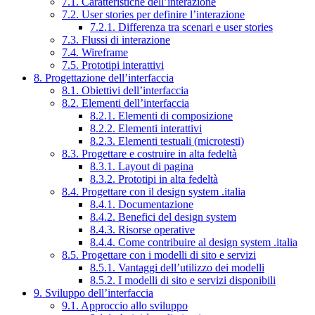
7.1. Caratteristiche dell’interazione
7.2. User stories per definire l’interazione
7.2.1. Differenza tra scenari e user stories
7.3. Flussi di interazione
7.4. Wireframe
7.5. Prototipi interattivi
8. Progettazione dell’interfaccia
8.1. Obiettivi dell’interfaccia
8.2. Elementi dell’interfaccia
8.2.1. Elementi di composizione
8.2.2. Elementi interattivi
8.2.3. Elementi testuali (microtesti)
8.3. Progettare e costruire in alta fedeltà
8.3.1. Layout di pagina
8.3.2. Prototipi in alta fedeltà
8.4. Progettare con il design system .italia
8.4.1. Documentazione
8.4.2. Benefici del design system
8.4.3. Risorse operative
8.4.4. Come contribuire al design system .italia
8.5. Progettare con i modelli di sito e servizi
8.5.1. Vantaggi dell’utilizzo dei modelli
8.5.2. I modelli di sito e servizi disponibili
9. Sviluppo dell’interfaccia
9.1. Approccio allo sviluppo