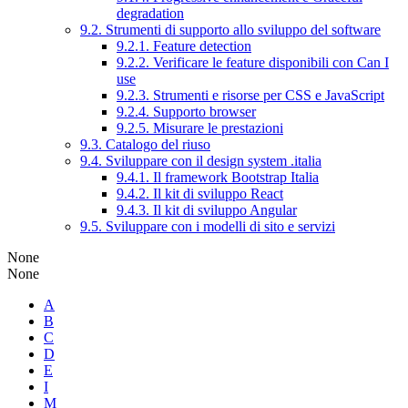
degradation
9.2. Strumenti di supporto allo sviluppo del software
9.2.1. Feature detection
9.2.2. Verificare le feature disponibili con Can I
use
9.2.3. Strumenti e risorse per CSS e JavaScript
9.2.4. Supporto browser
9.2.5. Misurare le prestazioni
9.3. Catalogo del riuso
9.4. Sviluppare con il design system .italia
9.4.1. Il framework Bootstrap Italia
9.4.2. Il kit di sviluppo React
9.4.3. Il kit di sviluppo Angular
9.5. Sviluppare con i modelli di sito e servizi
None
None
A
B
C
D
E
I
M