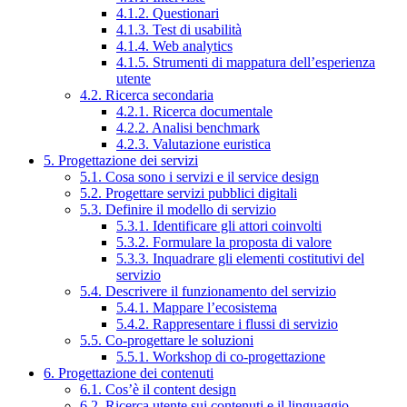
4.1.2. Questionari
4.1.3. Test di usabilità
4.1.4. Web analytics
4.1.5. Strumenti di mappatura dell’esperienza
utente
4.2. Ricerca secondaria
4.2.1. Ricerca documentale
4.2.2. Analisi benchmark
4.2.3. Valutazione euristica
5. Progettazione dei servizi
5.1. Cosa sono i servizi e il service design
5.2. Progettare servizi pubblici digitali
5.3. Definire il modello di servizio
5.3.1. Identificare gli attori coinvolti
5.3.2. Formulare la proposta di valore
5.3.3. Inquadrare gli elementi costitutivi del
servizio
5.4. Descrivere il funzionamento del servizio
5.4.1. Mappare l’ecosistema
5.4.2. Rappresentare i flussi di servizio
5.5. Co-progettare le soluzioni
5.5.1. Workshop di co-progettazione
6. Progettazione dei contenuti
6.1. Cos’è il content design
6.2. Ricerca utente sui contenuti e il linguaggio