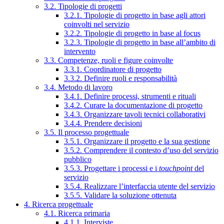
3.2. Tipologie di progetti
3.2.1. Tipologie di progetto in base agli attori
coinvolti nel servizio
3.2.2. Tipologie di progetto in base al focus
3.2.3. Tipologie di progetto in base all’ambito di
intervento
3.3. Competenze, ruoli e figure coinvolte
3.3.1. Coordinatore di progetto
3.3.2. Definire ruoli e responsabilità
3.4. Metodo di lavoro
3.4.1. Definire processi, strumenti e rituali
3.4.2. Curare la documentazione di progetto
3.4.3. Organizzare tavoli tecnici collaborativi
3.4.4. Prendere decisioni
3.5. Il processo progettuale
3.5.1. Organizzare il progetto e la sua gestione
3.5.2. Comprendere il contesto d’uso del servizio
pubblico
3.5.3. Progettare i processi e i
touchpoint
del
servizio
3.5.4. Realizzare l’interfaccia utente del servizio
3.5.5. Validare la soluzione ottenuta
4. Ricerca progettuale
4.1. Ricerca primaria
4.1.1. Interviste