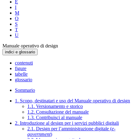
E
I
M
O
S
T
U
Manuale operativo di design
indici e glossario
contenuti
figure
tabelle
glossario
Sommario
1. Scopo, destinatari e uso del Manuale operativo di design
1.1. Versionamento e storico
1.2. Consultazione del manuale
1.3. Contribuisci al manuale
2. Introduzione al design per i servizi pubblici digitali
2.1. Design per l’amministrazione digitale (
e-
government
)