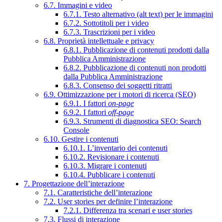
6.7. Immagini e video
6.7.1. Testo alternativo (alt text) per le immagini
6.7.2. Sottotitoli per i video
6.7.3. Trascrizioni per i video
6.8. Proprietà intellettuale e privacy
6.8.1. Pubblicazione di contenuti prodotti dalla
Pubblica Amministrazione
6.8.2. Pubblicazione di contenuti non prodotti
dalla Pubblica Amministrazione
6.8.3. Consenso dei soggetti ritratti
6.9. Ottimizzazione per i motori di ricerca (SEO)
6.9.1. I fattori
on-page
6.9.2. I fattori
off-page
6.9.3. Strumenti di diagnostica SEO: Search
Console
6.10. Gestire i contenuti
6.10.1. L’inventario dei contenuti
6.10.2. Revisionare i contenuti
6.10.3. Migrare i contenuti
6.10.4. Pubblicare i contenuti
7. Progettazione dell’interazione
7.1. Caratteristiche dell’interazione
7.2. User stories per definire l’interazione
7.2.1. Differenza tra scenari e user stories
7.3. Flussi di interazione