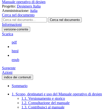
Manuale operativo di design
Progetto:
Designers Italia
Amministrazione:
italia
Cerca nel documento
Cerca nel documento
Informazioni
versione-corrente
Scarica
pdf
html
epub
Sorgente
Azioni
indice dei contenuti
Sommario
1. Scopo, destinatari e uso del Manuale operativo di design
1.1. Versionamento e storico
1.2. Consultazione del manuale
1.3. Contribuisci al manuale