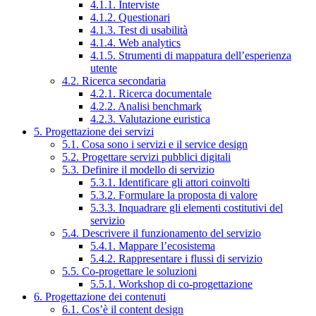
4.1.1. Interviste
4.1.2. Questionari
4.1.3. Test di usabilità
4.1.4. Web analytics
4.1.5. Strumenti di mappatura dell’esperienza
utente
4.2. Ricerca secondaria
4.2.1. Ricerca documentale
4.2.2. Analisi benchmark
4.2.3. Valutazione euristica
5. Progettazione dei servizi
5.1. Cosa sono i servizi e il service design
5.2. Progettare servizi pubblici digitali
5.3. Definire il modello di servizio
5.3.1. Identificare gli attori coinvolti
5.3.2. Formulare la proposta di valore
5.3.3. Inquadrare gli elementi costitutivi del
servizio
5.4. Descrivere il funzionamento del servizio
5.4.1. Mappare l’ecosistema
5.4.2. Rappresentare i flussi di servizio
5.5. Co-progettare le soluzioni
5.5.1. Workshop di co-progettazione
6. Progettazione dei contenuti
6.1. Cos’è il content design