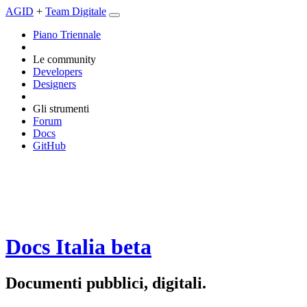
AGID
+
Team Digitale
Piano Triennale
Le community
Developers
Designers
Gli strumenti
Forum
Docs
GitHub
Docs Italia
beta
Documenti pubblici, digitali.