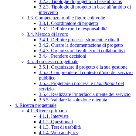
3.2.2. Tipologie di progetto in base al focus
3.2.3. Tipologie di progetto in base all’ambito di
intervento
3.3. Competenze, ruoli e figure coinvolte
3.3.1. Coordinatore di progetto
3.3.2. Definire ruoli e responsabilità
3.4. Metodo di lavoro
3.4.1. Definire processi, strumenti e rituali
3.4.2. Curare la documentazione di progetto
3.4.3. Organizzare tavoli tecnici collaborativi
3.4.4. Prendere decisioni
3.5. Il processo progettuale
3.5.1. Organizzare il progetto e la sua gestione
3.5.2. Comprendere il contesto d’uso del servizio
pubblico
3.5.3. Progettare i processi e i
touchpoint
del
servizio
3.5.4. Realizzare l’interfaccia utente del servizio
3.5.5. Validare la soluzione ottenuta
4. Ricerca progettuale
4.1. Ricerca primaria
4.1.1. Interviste
4.1.2. Questionari
4.1.3. Test di usabilità
4.1.4. Web analytics