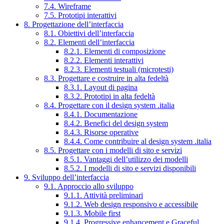
7.4. Wireframe
7.5. Prototipi interattivi
8. Progettazione dell’interfaccia
8.1. Obiettivi dell’interfaccia
8.2. Elementi dell’interfaccia
8.2.1. Elementi di composizione
8.2.2. Elementi interattivi
8.2.3. Elementi testuali (microtesti)
8.3. Progettare e costruire in alta fedeltà
8.3.1. Layout di pagina
8.3.2. Prototipi in alta fedeltà
8.4. Progettare con il design system .italia
8.4.1. Documentazione
8.4.2. Benefici del design system
8.4.3. Risorse operative
8.4.4. Come contribuire al design system .italia
8.5. Progettare con i modelli di sito e servizi
8.5.1. Vantaggi dell’utilizzo dei modelli
8.5.2. I modelli di sito e servizi disponibili
9. Sviluppo dell’interfaccia
9.1. Approccio allo sviluppo
9.1.1. Attività preliminari
9.1.2. Web design responsivo e accessibile
9.1.3. Mobile first
9.1.4. Progressive enhancement e Graceful