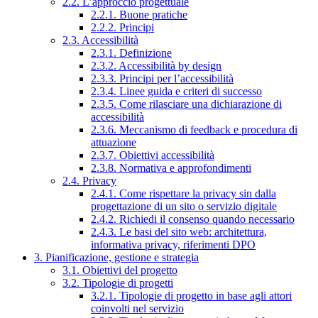
2.2. L’approccio progettuale
2.2.1. Buone pratiche
2.2.2. Principi
2.3. Accessibilità
2.3.1. Definizione
2.3.2. Accessibilità by design
2.3.3. Principi per l’accessibilità
2.3.4. Linee guida e criteri di successo
2.3.5. Come rilasciare una dichiarazione di
accessibilità
2.3.6. Meccanismo di feedback e procedura di
attuazione
2.3.7. Obiettivi accessibilità
2.3.8. Normativa e approfondimenti
2.4. Privacy
2.4.1. Come rispettare la privacy sin dalla
progettazione di un sito o servizio digitale
2.4.2. Richiedi il consenso quando necessario
2.4.3. Le basi del sito web: architettura,
informativa privacy, riferimenti DPO
3. Pianificazione, gestione e strategia
3.1. Obiettivi del progetto
3.2. Tipologie di progetti
3.2.1. Tipologie di progetto in base agli attori
coinvolti nel servizio