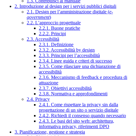
1.3. Contribuisci al manuale
2. Introduzione al design per i servizi pubblici digitali
2.1. Design per l’amministrazione digitale (
e-
government
)
2.2. L’approccio progettuale
2.2.1. Buone pratiche
2.2.2. Principi
2.3. Accessibilità
2.3.1. Definizione
2.3.2. Accessibilità by design
2.3.3. Principi per l’accessibilità
2.3.4. Linee guida e criteri di successo
2.3.5. Come rilasciare una dichiarazione di
accessibilità
2.3.6. Meccanismo di feedback e procedura di
attuazione
2.3.7. Obiettivi accessibilità
2.3.8. Normativa e approfondimenti
2.4. Privacy
2.4.1. Come rispettare la privacy sin dalla
progettazione di un sito o servizio digitale
2.4.2. Richiedi il consenso quando necessario
2.4.3. Le basi del sito web: architettura,
informativa privacy, riferimenti DPO
3. Pianificazione, gestione e strategia