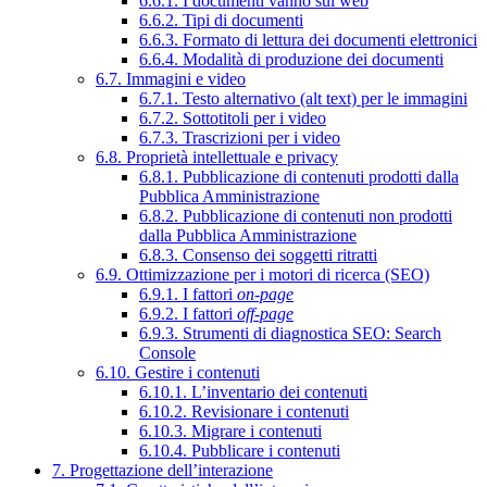
6.6.1. I documenti vanno sul web
6.6.2. Tipi di documenti
6.6.3. Formato di lettura dei documenti elettronici
6.6.4. Modalità di produzione dei documenti
6.7. Immagini e video
6.7.1. Testo alternativo (alt text) per le immagini
6.7.2. Sottotitoli per i video
6.7.3. Trascrizioni per i video
6.8. Proprietà intellettuale e privacy
6.8.1. Pubblicazione di contenuti prodotti dalla
Pubblica Amministrazione
6.8.2. Pubblicazione di contenuti non prodotti
dalla Pubblica Amministrazione
6.8.3. Consenso dei soggetti ritratti
6.9. Ottimizzazione per i motori di ricerca (SEO)
6.9.1. I fattori
on-page
6.9.2. I fattori
off-page
6.9.3. Strumenti di diagnostica SEO: Search
Console
6.10. Gestire i contenuti
6.10.1. L’inventario dei contenuti
6.10.2. Revisionare i contenuti
6.10.3. Migrare i contenuti
6.10.4. Pubblicare i contenuti
7. Progettazione dell’interazione