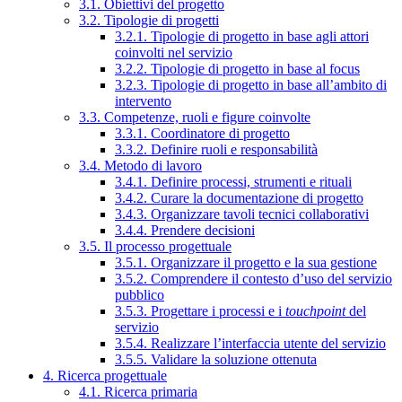
3.1. Obiettivi del progetto
3.2. Tipologie di progetti
3.2.1. Tipologie di progetto in base agli attori
coinvolti nel servizio
3.2.2. Tipologie di progetto in base al focus
3.2.3. Tipologie di progetto in base all’ambito di
intervento
3.3. Competenze, ruoli e figure coinvolte
3.3.1. Coordinatore di progetto
3.3.2. Definire ruoli e responsabilità
3.4. Metodo di lavoro
3.4.1. Definire processi, strumenti e rituali
3.4.2. Curare la documentazione di progetto
3.4.3. Organizzare tavoli tecnici collaborativi
3.4.4. Prendere decisioni
3.5. Il processo progettuale
3.5.1. Organizzare il progetto e la sua gestione
3.5.2. Comprendere il contesto d’uso del servizio
pubblico
3.5.3. Progettare i processi e i
touchpoint
del
servizio
3.5.4. Realizzare l’interfaccia utente del servizio
3.5.5. Validare la soluzione ottenuta
4. Ricerca progettuale
4.1. Ricerca primaria