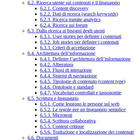
6.2. Ricerca utente sui contenuti e il linguaggio
6.2.1. Content discovery
6.2.2. Dati di ricerca (search keywords)
6.2.3. Ricerca tramite analytics
6.2.4. Ricerca sui forum
6.3. Dalla ricerca ai bisogni degli utenti
6.3.1. User stories per definire i contenuti
6.3.2. Job stories per definire i contenuti
6.3.3. Criteri di accettazione
6.4. Architettura dell’informazione
6.4.1. Definire l’architettura dell’informazione
6.4.2. Alberatura
6.4.3. Flussi di interazione
6.4.4. Sistemi di navigazione
6.4.5. Tipologie di contenuto (content type)
6.4.6. Ontologie e standard
6.4.7. Vocabolari controllati e tassonomie
6.5. Scrittura e linguaggio
6.5.1. Come leggono le persone sul web
6.5.2. Le regole per un linguaggio semplice
6.5.3. Microtesti
6.5.4. Scrittura collaborativa
6.5.5. Content critique
6.5.6. Traduzione e localizzazione dei contenuti
6.6. Documenti