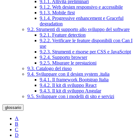
9.1.1. Attività preliminari
9.1.2. Web design responsivo e accessibile
9.1.3. Mobile first
9.1.4. Progressive enhancement e Graceful
degradation
9.2. Strumenti di supporto allo sviluppo del software
9.2.1. Feature detection
9.2.2. Verificare le feature disponibili con Can I
use
9.2.3. Strumenti e risorse per CSS e JavaScript
9.2.4. Supporto browser
9.2.5. Misurare le prestazioni
9.3. Catalogo del riuso
9.4. Sviluppare con il design system .italia
9.4.1. Il framework Bootstrap Italia
9.4.2. Il kit di sviluppo React
9.4.3. Il kit di sviluppo Angular
9.5. Sviluppare con i modelli di sito e servizi
glossario
A
B
C
D