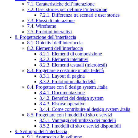
7.1. Caratteristiche dell’interazione
7.2. User stories per definire l’interazione
7.2.1. Differenza tra scenari e user stories
7.3. Flussi di interazione
7.4. Wireframe
7.5. Prototipi interattivi
8. Progettazione dell’interfaccia
8.1. Obiettivi dell’interfaccia
8.2. Elementi dell’interfaccia
8.2.1. Elementi di composizione
8.2.2. Elementi interattivi
8.2.3. Elementi testuali (microtesti)
8.3. Progettare e costruire in alta fedeltà
8.3.1. Layout di pagina
8.3.2. Prototipi in alta fedeltà
8.4. Progettare con il design system .italia
8.4.1. Documentazione
8.4.2. Benefici del design system
8.4.3. Risorse operative
8.4.4. Come contribuire al design system .italia
8.5. Progettare con i modelli di sito e servizi
8.5.1. Vantaggi dell’utilizzo dei modelli
8.5.2. I modelli di sito e servizi disponibili
9. Sviluppo dell’interfaccia
9.1. Approccio allo sviluppo