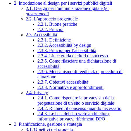
2. Introduzione al design per i servizi pubblici digitali
2.1. Design per l’amministrazione digitale (
e-
government
)
2.2. L’approccio progettuale
2.2.1. Buone pratiche
2.2.2. Principi
2.3. Accessibilità
2.3.1. Definizione
2.3.2. Accessibilità by design
2.3.3. Principi per l’accessibilità
2.3.4. Linee guida e criteri di successo
2.3.5. Come rilasciare una dichiarazione di
accessibilità
2.3.6. Meccanismo di feedback e procedura di
attuazione
2.3.7. Obiettivi accessibilità
2.3.8. Normativa e approfondimenti
2.4. Privacy
2.4.1. Come rispettare la privacy sin dalla
progettazione di un sito o servizio digitale
2.4.2. Richiedi il consenso quando necessario
2.4.3. Le basi del sito web: architettura,
informativa privacy, riferimenti DPO
3. Pianificazione, gestione e strategia
3.1. Obiettivi del progetto