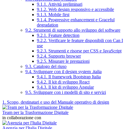
9.1.1. Attività preliminari
9.1.2. Web design responsivo e accessibile
9.1.3. Mobile first
9.1.4. Progressive enhancement e Graceful
degradation
9.2. Strumenti di supporto allo sviluppo del software
9.2.1. Feature detection
9.2.2. Verificare le feature disponibili con Can I
use
9.2.3. Strumenti e risorse per CSS e JavaScript
9.2.4. Supporto browser
9.2.5. Misurare le prestazioni
9.3. Catalogo del riuso
9.4. Sviluppare con il design system .italia
9.4.1. Il framework Bootstrap Italia
9.4.2. Il kit di sviluppo React
9.4.3. Il kit di sviluppo Angular
9.5. Sviluppare con i modelli di sito e servizi
1. Scopo, destinatari e uso del Manuale operativo di design
Team per la Trasformazione Digitale
in collaborazione con
Agenzia per l'Italia Digitale