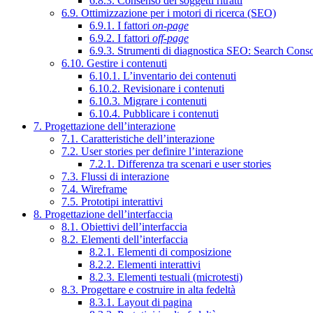
6.8.3. Consenso dei soggetti ritratti
6.9. Ottimizzazione per i motori di ricerca (SEO)
6.9.1. I fattori
on-page
6.9.2. I fattori
off-page
6.9.3. Strumenti di diagnostica SEO: Search Cons
6.10. Gestire i contenuti
6.10.1. L’inventario dei contenuti
6.10.2. Revisionare i contenuti
6.10.3. Migrare i contenuti
6.10.4. Pubblicare i contenuti
7. Progettazione dell’interazione
7.1. Caratteristiche dell’interazione
7.2. User stories per definire l’interazione
7.2.1. Differenza tra scenari e user stories
7.3. Flussi di interazione
7.4. Wireframe
7.5. Prototipi interattivi
8. Progettazione dell’interfaccia
8.1. Obiettivi dell’interfaccia
8.2. Elementi dell’interfaccia
8.2.1. Elementi di composizione
8.2.2. Elementi interattivi
8.2.3. Elementi testuali (microtesti)
8.3. Progettare e costruire in alta fedeltà
8.3.1. Layout di pagina