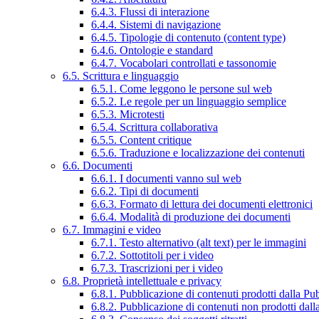
6.4.3. Flussi di interazione
6.4.4. Sistemi di navigazione
6.4.5. Tipologie di contenuto (content type)
6.4.6. Ontologie e standard
6.4.7. Vocabolari controllati e tassonomie
6.5. Scrittura e linguaggio
6.5.1. Come leggono le persone sul web
6.5.2. Le regole per un linguaggio semplice
6.5.3. Microtesti
6.5.4. Scrittura collaborativa
6.5.5. Content critique
6.5.6. Traduzione e localizzazione dei contenuti
6.6. Documenti
6.6.1. I documenti vanno sul web
6.6.2. Tipi di documenti
6.6.3. Formato di lettura dei documenti elettronici
6.6.4. Modalità di produzione dei documenti
6.7. Immagini e video
6.7.1. Testo alternativo (alt text) per le immagini
6.7.2. Sottotitoli per i video
6.7.3. Trascrizioni per i video
6.8. Proprietà intellettuale e privacy
6.8.1. Pubblicazione di contenuti prodotti dalla P
6.8.2. Pubblicazione di contenuti non prodotti dal