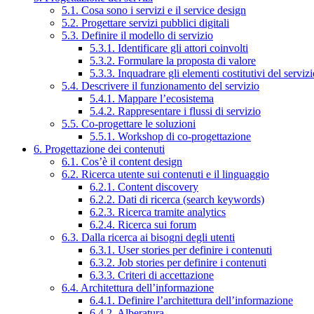
5.1. Cosa sono i servizi e il service design
5.2. Progettare servizi pubblici digitali
5.3. Definire il modello di servizio
5.3.1. Identificare gli attori coinvolti
5.3.2. Formulare la proposta di valore
5.3.3. Inquadrare gli elementi costitutivi del serviz
5.4. Descrivere il funzionamento del servizio
5.4.1. Mappare l’ecosistema
5.4.2. Rappresentare i flussi di servizio
5.5. Co-progettare le soluzioni
5.5.1. Workshop di co-progettazione
6. Progettazione dei contenuti
6.1. Cos’è il content design
6.2. Ricerca utente sui contenuti e il linguaggio
6.2.1. Content discovery
6.2.2. Dati di ricerca (search keywords)
6.2.3. Ricerca tramite analytics
6.2.4. Ricerca sui forum
6.3. Dalla ricerca ai bisogni degli utenti
6.3.1. User stories per definire i contenuti
6.3.2. Job stories per definire i contenuti
6.3.3. Criteri di accettazione
6.4. Architettura dell’informazione
6.4.1. Definire l’architettura dell’informazione
6.4.2. Alberatura