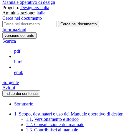
Manuale operativo di design
Progetto:
Designers Italia
Amministrazione:
italia
Cerca nel documento
Cerca nel documento
Informazioni
versione-corrente
Scarica
pdf
html
epub
Sorgente
Azioni
indice dei contenuti
Sommario
1. Scopo, destinatari e uso del Manuale operativo di design
1.1. Versionamento e storico
1.2. Consultazione del manuale
1.3. Contribuisci al manuale