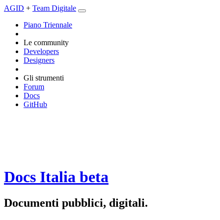
AGID
+
Team Digitale
Piano Triennale
Le community
Developers
Designers
Gli strumenti
Forum
Docs
GitHub
Docs Italia
beta
Documenti pubblici, digitali.