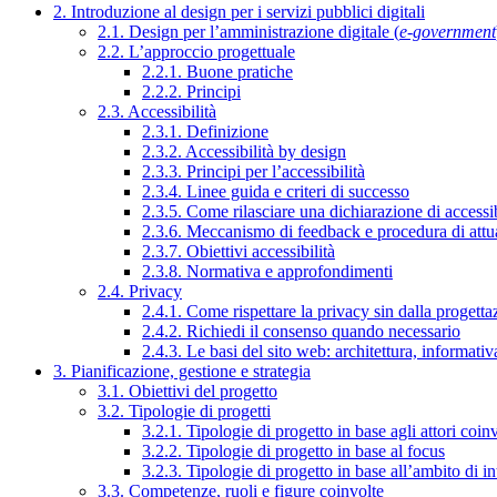
2. Introduzione al design per i servizi pubblici digitali
2.1. Design per l’amministrazione digitale (
e-government
2.2. L’approccio progettuale
2.2.1. Buone pratiche
2.2.2. Principi
2.3. Accessibilità
2.3.1. Definizione
2.3.2. Accessibilità by design
2.3.3. Principi per l’accessibilità
2.3.4. Linee guida e criteri di successo
2.3.5. Come rilasciare una dichiarazione di accessib
2.3.6. Meccanismo di feedback e procedura di attu
2.3.7. Obiettivi accessibilità
2.3.8. Normativa e approfondimenti
2.4. Privacy
2.4.1. Come rispettare la privacy sin dalla progettaz
2.4.2. Richiedi il consenso quando necessario
2.4.3. Le basi del sito web: architettura, informati
3. Pianificazione, gestione e strategia
3.1. Obiettivi del progetto
3.2. Tipologie di progetti
3.2.1. Tipologie di progetto in base agli attori coinv
3.2.2. Tipologie di progetto in base al focus
3.2.3. Tipologie di progetto in base all’ambito di i
3.3. Competenze, ruoli e figure coinvolte