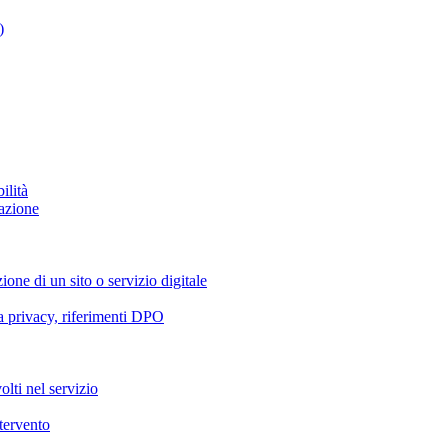
)
ilità
azione
ione di un sito o servizio digitale
va privacy, riferimenti DPO
olti nel servizio
ntervento