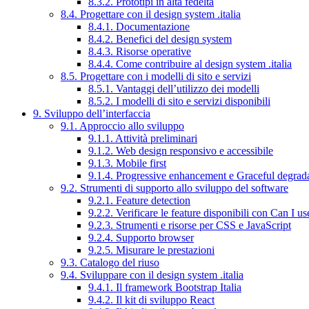
8.3.2. Prototipi in alta fedeltà
8.4. Progettare con il design system .italia
8.4.1. Documentazione
8.4.2. Benefici del design system
8.4.3. Risorse operative
8.4.4. Come contribuire al design system .italia
8.5. Progettare con i modelli di sito e servizi
8.5.1. Vantaggi dell’utilizzo dei modelli
8.5.2. I modelli di sito e servizi disponibili
9. Sviluppo dell’interfaccia
9.1. Approccio allo sviluppo
9.1.1. Attività preliminari
9.1.2. Web design responsivo e accessibile
9.1.3. Mobile first
9.1.4. Progressive enhancement e Graceful degrad
9.2. Strumenti di supporto allo sviluppo del software
9.2.1. Feature detection
9.2.2. Verificare le feature disponibili con Can I us
9.2.3. Strumenti e risorse per CSS e JavaScript
9.2.4. Supporto browser
9.2.5. Misurare le prestazioni
9.3. Catalogo del riuso
9.4. Sviluppare con il design system .italia
9.4.1. Il framework Bootstrap Italia
9.4.2. Il kit di sviluppo React