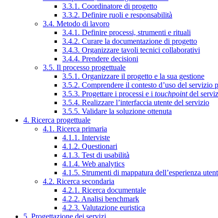
3.3.1. Coordinatore di progetto
3.3.2. Definire ruoli e responsabilità
3.4. Metodo di lavoro
3.4.1. Definire processi, strumenti e rituali
3.4.2. Curare la documentazione di progetto
3.4.3. Organizzare tavoli tecnici collaborativi
3.4.4. Prendere decisioni
3.5. Il processo progettuale
3.5.1. Organizzare il progetto e la sua gestione
3.5.2. Comprendere il contesto d’uso del servizio 
3.5.3. Progettare i processi e i
touchpoint
del servi
3.5.4. Realizzare l’interfaccia utente del servizio
3.5.5. Validare la soluzione ottenuta
4. Ricerca progettuale
4.1. Ricerca primaria
4.1.1. Interviste
4.1.2. Questionari
4.1.3. Test di usabilità
4.1.4. Web analytics
4.1.5. Strumenti di mappatura dell’esperienza uten
4.2. Ricerca secondaria
4.2.1. Ricerca documentale
4.2.2. Analisi benchmark
4.2.3. Valutazione euristica
5. Progettazione dei servizi