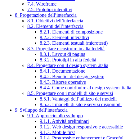
7.4. Wireframe
7.5. Prototipi interattivi
8. Progettazione dell’interfaccia
8.1. Obiettivi dell’interfaccia
8.2. Elementi dell’interfaccia
8.2.1. Elementi di composizione
8.2.2. Elementi interattivi
8.2.3. Elementi testuali (microtesti)
8.3. Progettare e costruire in alta fedeltà
8.3.1. Layout di pagina
8.3.2. Prototipi in alta fedeltà
8.4. Progettare con il design system .italia
8.4.1. Documentazione
8.4.2. Benefici del design system
8.4.3. Risorse operative
8.4.4. Come contribuire al design system .italia
8.5. Progettare con i modelli di sito e servizi
8.5.1. Vantaggi dell’utilizzo dei modelli
8.5.2. I modelli di sito e servizi disponibili
9. Sviluppo dell’interfaccia
9.1. Approccio allo sviluppo
9.1.1. Attività preliminari
9.1.2. Web design responsivo e accessibile
9.1.3. Mobile first
9.1.4. Progressive enhancement e Graceful