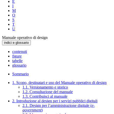
E
I
M
O
S
T
U
Manuale operativo di design
indici e glossario
contenuti
figure
tabelle
glossario
Sommario
1. Scopo, destinatari e uso del Manuale operativo di design
1.1. Versionamento e storico
1.2. Consultazione del manuale
1.3. Contribuisci al manuale
2. Introduzione al design per i servizi pubblici digitali
2.1. Design per l’amministrazione digitale (
e-
government
)