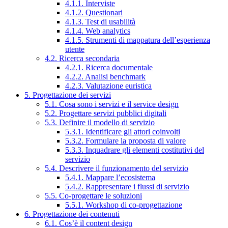
4.1.1. Interviste
4.1.2. Questionari
4.1.3. Test di usabilità
4.1.4. Web analytics
4.1.5. Strumenti di mappatura dell’esperienza
utente
4.2. Ricerca secondaria
4.2.1. Ricerca documentale
4.2.2. Analisi benchmark
4.2.3. Valutazione euristica
5. Progettazione dei servizi
5.1. Cosa sono i servizi e il service design
5.2. Progettare servizi pubblici digitali
5.3. Definire il modello di servizio
5.3.1. Identificare gli attori coinvolti
5.3.2. Formulare la proposta di valore
5.3.3. Inquadrare gli elementi costitutivi del
servizio
5.4. Descrivere il funzionamento del servizio
5.4.1. Mappare l’ecosistema
5.4.2. Rappresentare i flussi di servizio
5.5. Co-progettare le soluzioni
5.5.1. Workshop di co-progettazione
6. Progettazione dei contenuti
6.1. Cos’è il content design