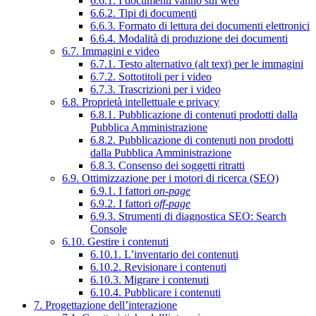
6.6.1. I documenti vanno sul web
6.6.2. Tipi di documenti
6.6.3. Formato di lettura dei documenti elettronici
6.6.4. Modalità di produzione dei documenti
6.7. Immagini e video
6.7.1. Testo alternativo (alt text) per le immagini
6.7.2. Sottotitoli per i video
6.7.3. Trascrizioni per i video
6.8. Proprietà intellettuale e privacy
6.8.1. Pubblicazione di contenuti prodotti dalla
Pubblica Amministrazione
6.8.2. Pubblicazione di contenuti non prodotti
dalla Pubblica Amministrazione
6.8.3. Consenso dei soggetti ritratti
6.9. Ottimizzazione per i motori di ricerca (SEO)
6.9.1. I fattori
on-page
6.9.2. I fattori
off-page
6.9.3. Strumenti di diagnostica SEO: Search
Console
6.10. Gestire i contenuti
6.10.1. L’inventario dei contenuti
6.10.2. Revisionare i contenuti
6.10.3. Migrare i contenuti
6.10.4. Pubblicare i contenuti
7. Progettazione dell’interazione