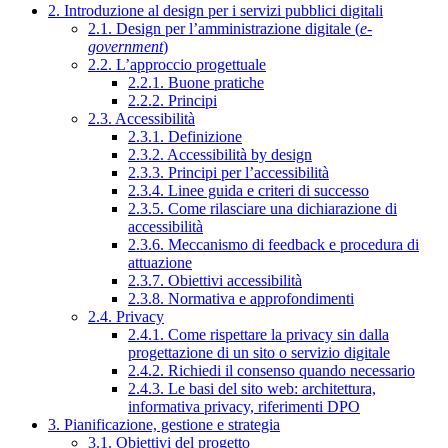
2. Introduzione al design per i servizi pubblici digitali
2.1. Design per l’amministrazione digitale (
e-
government
)
2.2. L’approccio progettuale
2.2.1. Buone pratiche
2.2.2. Principi
2.3. Accessibilità
2.3.1. Definizione
2.3.2. Accessibilità by design
2.3.3. Principi per l’accessibilità
2.3.4. Linee guida e criteri di successo
2.3.5. Come rilasciare una dichiarazione di
accessibilità
2.3.6. Meccanismo di feedback e procedura di
attuazione
2.3.7. Obiettivi accessibilità
2.3.8. Normativa e approfondimenti
2.4. Privacy
2.4.1. Come rispettare la privacy sin dalla
progettazione di un sito o servizio digitale
2.4.2. Richiedi il consenso quando necessario
2.4.3. Le basi del sito web: architettura,
informativa privacy, riferimenti DPO
3. Pianificazione, gestione e strategia
3.1. Obiettivi del progetto