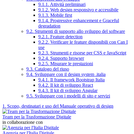
9.1.1. Attività preliminari
9.1.2. Web design responsivo e accessibile
9.1.3. Mobile first
9.1.4. Progressive enhancement e Graceful
degradation
9.2. Strumenti di supporto allo sviluppo del software
9.2.1. Feature detection
9.2.2. Verificare le feature disponibili con Can I
use
9.2.3. Strumenti e risorse per CSS e JavaScript
9.2.4. Supporto browser
9.2.5. Misurare le prestazioni
9.3. Catalogo del riuso
9.4. Sviluppare con il design system .italia
9.4.1. Il framework Bootstrap Italia
9.4.2. Il kit di sviluppo React
9.4.3. Il kit di sviluppo Angular
9.5. Sviluppare con i modelli di sito e servizi
1. Scopo, destinatari e uso del Manuale operativo di design
Team per la Trasformazione Digitale
in collaborazione con
Agenzia per l'Italia Digitale