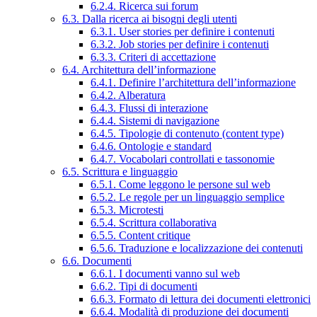
6.2.4. Ricerca sui forum
6.3. Dalla ricerca ai bisogni degli utenti
6.3.1. User stories per definire i contenuti
6.3.2. Job stories per definire i contenuti
6.3.3. Criteri di accettazione
6.4. Architettura dell’informazione
6.4.1. Definire l’architettura dell’informazione
6.4.2. Alberatura
6.4.3. Flussi di interazione
6.4.4. Sistemi di navigazione
6.4.5. Tipologie di contenuto (content type)
6.4.6. Ontologie e standard
6.4.7. Vocabolari controllati e tassonomie
6.5. Scrittura e linguaggio
6.5.1. Come leggono le persone sul web
6.5.2. Le regole per un linguaggio semplice
6.5.3. Microtesti
6.5.4. Scrittura collaborativa
6.5.5. Content critique
6.5.6. Traduzione e localizzazione dei contenuti
6.6. Documenti
6.6.1. I documenti vanno sul web
6.6.2. Tipi di documenti
6.6.3. Formato di lettura dei documenti elettronici
6.6.4. Modalità di produzione dei documenti