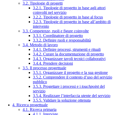
3.2. Tipologie di progetti
3.2.1. Tipologie di progetto in base agli attori
coinvolti nel servizio
3.2.2. Tipologie di progetto in base al focus
3.2.3. Tipologie di progetto in base all’ambito di
intervento
3.3. Competenze, ruoli e figure coinvolte
3.3.1. Coordinatore di progetto
3.3.2. Definire ruoli e responsabilità
3.4. Metodo di lavoro
3.4.1. Definire processi, strumenti e rituali
3.4.2. Curare la documentazione di progetto
3.4.3. Organizzare tavoli tecnici collaborativi
3.4.4. Prendere decisioni
3.5. Il processo progettuale
3.5.1. Organizzare il progetto e la sua gestione
3.5.2. Comprendere il contesto d’uso del servizio
pubblico
3.5.3. Progettare i processi e i
touchpoint
del
servizio
3.5.4. Realizzare l’interfaccia utente del servizio
3.5.5. Validare la soluzione ottenuta
4. Ricerca progettuale
4.1. Ricerca primaria
4.1.1. Interviste