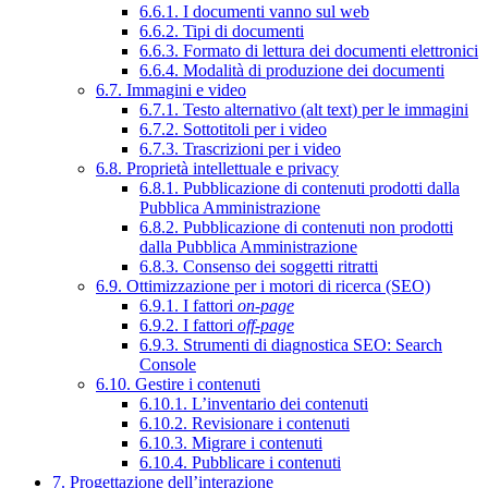
6.6.1. I documenti vanno sul web
6.6.2. Tipi di documenti
6.6.3. Formato di lettura dei documenti elettronici
6.6.4. Modalità di produzione dei documenti
6.7. Immagini e video
6.7.1. Testo alternativo (alt text) per le immagini
6.7.2. Sottotitoli per i video
6.7.3. Trascrizioni per i video
6.8. Proprietà intellettuale e privacy
6.8.1. Pubblicazione di contenuti prodotti dalla
Pubblica Amministrazione
6.8.2. Pubblicazione di contenuti non prodotti
dalla Pubblica Amministrazione
6.8.3. Consenso dei soggetti ritratti
6.9. Ottimizzazione per i motori di ricerca (SEO)
6.9.1. I fattori
on-page
6.9.2. I fattori
off-page
6.9.3. Strumenti di diagnostica SEO: Search
Console
6.10. Gestire i contenuti
6.10.1. L’inventario dei contenuti
6.10.2. Revisionare i contenuti
6.10.3. Migrare i contenuti
6.10.4. Pubblicare i contenuti
7. Progettazione dell’interazione