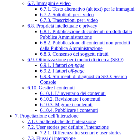
6.7. Immagini e video
6.7.1. Testo alternativo (alt text) per le immagini
6.7.2. Sottotitoli per i video
6.7.3. Trascrizioni per i video
6.8. Proprietà intellettuale e privacy
6.8.1. Pubblicazione di contenuti prodotti dalla
Pubblica Amministrazione
6.8.2. Pubblicazione di contenuti non prodotti
dalla Pubblica Amministrazione
6.8.3. Consenso dei soggetti ritratti
6.9. Ottimizzazione per i motori di ricerca (SEO)
6.9.1. I fattori
on-page
6.9.2. I fattori
off-page
6.9.3. Strumenti di diagnostica SEO: Search
Console
6.10. Gestire i contenuti
6.10.1. L’inventario dei contenuti
6.10.2. Revisionare i contenuti
6.10.3. Migrare i contenuti
6.10.4. Pubblicare i contenuti
7. Progettazione dell’interazione
7.1. Caratteristiche dell’interazione
7.2. User stories per definire l’interazione
7.2.1. Differenza tra scenari e user stories
7.3. Flussi di interazione