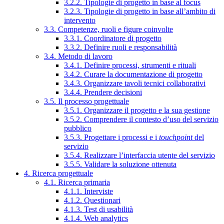
3.2.2. Tipologie di progetto in base al focus
3.2.3. Tipologie di progetto in base all’ambito di
intervento
3.3. Competenze, ruoli e figure coinvolte
3.3.1. Coordinatore di progetto
3.3.2. Definire ruoli e responsabilità
3.4. Metodo di lavoro
3.4.1. Definire processi, strumenti e rituali
3.4.2. Curare la documentazione di progetto
3.4.3. Organizzare tavoli tecnici collaborativi
3.4.4. Prendere decisioni
3.5. Il processo progettuale
3.5.1. Organizzare il progetto e la sua gestione
3.5.2. Comprendere il contesto d’uso del servizio
pubblico
3.5.3. Progettare i processi e i
touchpoint
del
servizio
3.5.4. Realizzare l’interfaccia utente del servizio
3.5.5. Validare la soluzione ottenuta
4. Ricerca progettuale
4.1. Ricerca primaria
4.1.1. Interviste
4.1.2. Questionari
4.1.3. Test di usabilità
4.1.4. Web analytics