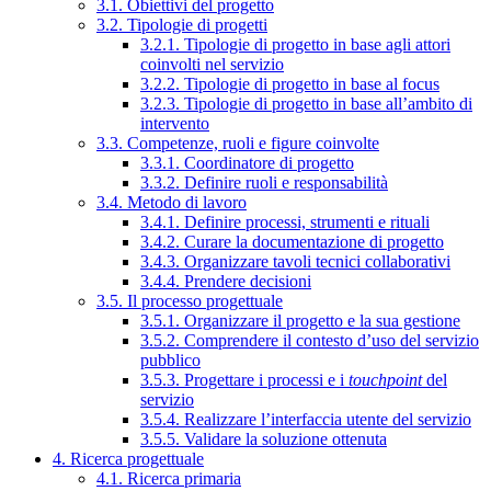
3.1. Obiettivi del progetto
3.2. Tipologie di progetti
3.2.1. Tipologie di progetto in base agli attori
coinvolti nel servizio
3.2.2. Tipologie di progetto in base al focus
3.2.3. Tipologie di progetto in base all’ambito di
intervento
3.3. Competenze, ruoli e figure coinvolte
3.3.1. Coordinatore di progetto
3.3.2. Definire ruoli e responsabilità
3.4. Metodo di lavoro
3.4.1. Definire processi, strumenti e rituali
3.4.2. Curare la documentazione di progetto
3.4.3. Organizzare tavoli tecnici collaborativi
3.4.4. Prendere decisioni
3.5. Il processo progettuale
3.5.1. Organizzare il progetto e la sua gestione
3.5.2. Comprendere il contesto d’uso del servizio
pubblico
3.5.3. Progettare i processi e i
touchpoint
del
servizio
3.5.4. Realizzare l’interfaccia utente del servizio
3.5.5. Validare la soluzione ottenuta
4. Ricerca progettuale
4.1. Ricerca primaria