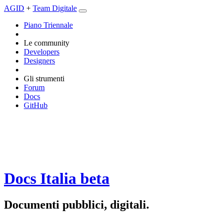
AGID
+
Team Digitale
Piano Triennale
Le community
Developers
Designers
Gli strumenti
Forum
Docs
GitHub
Docs Italia
beta
Documenti pubblici, digitali.