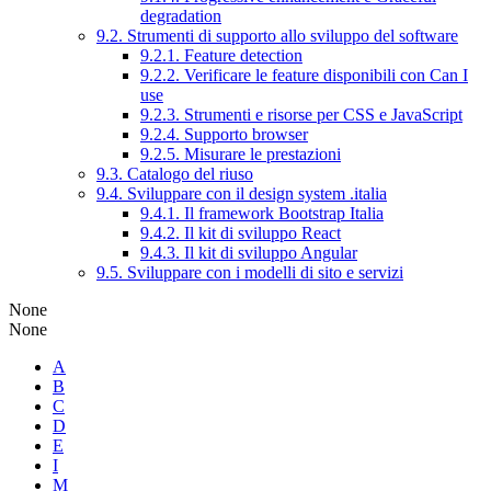
degradation
9.2. Strumenti di supporto allo sviluppo del software
9.2.1. Feature detection
9.2.2. Verificare le feature disponibili con Can I
use
9.2.3. Strumenti e risorse per CSS e JavaScript
9.2.4. Supporto browser
9.2.5. Misurare le prestazioni
9.3. Catalogo del riuso
9.4. Sviluppare con il design system .italia
9.4.1. Il framework Bootstrap Italia
9.4.2. Il kit di sviluppo React
9.4.3. Il kit di sviluppo Angular
9.5. Sviluppare con i modelli di sito e servizi
None
None
A
B
C
D
E
I
M