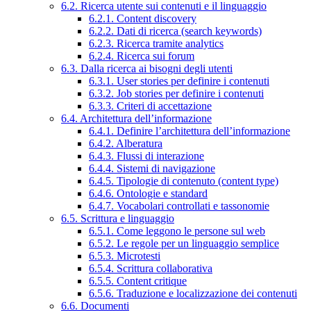
6.2. Ricerca utente sui contenuti e il linguaggio
6.2.1. Content discovery
6.2.2. Dati di ricerca (search keywords)
6.2.3. Ricerca tramite analytics
6.2.4. Ricerca sui forum
6.3. Dalla ricerca ai bisogni degli utenti
6.3.1. User stories per definire i contenuti
6.3.2. Job stories per definire i contenuti
6.3.3. Criteri di accettazione
6.4. Architettura dell’informazione
6.4.1. Definire l’architettura dell’informazione
6.4.2. Alberatura
6.4.3. Flussi di interazione
6.4.4. Sistemi di navigazione
6.4.5. Tipologie di contenuto (content type)
6.4.6. Ontologie e standard
6.4.7. Vocabolari controllati e tassonomie
6.5. Scrittura e linguaggio
6.5.1. Come leggono le persone sul web
6.5.2. Le regole per un linguaggio semplice
6.5.3. Microtesti
6.5.4. Scrittura collaborativa
6.5.5. Content critique
6.5.6. Traduzione e localizzazione dei contenuti
6.6. Documenti