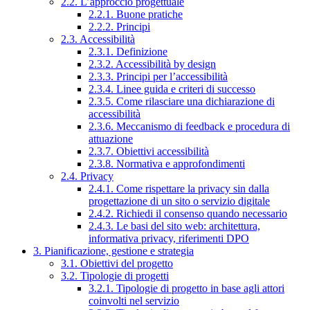
2.2. L’approccio progettuale
2.2.1. Buone pratiche
2.2.2. Principi
2.3. Accessibilità
2.3.1. Definizione
2.3.2. Accessibilità by design
2.3.3. Principi per l’accessibilità
2.3.4. Linee guida e criteri di successo
2.3.5. Come rilasciare una dichiarazione di
accessibilità
2.3.6. Meccanismo di feedback e procedura di
attuazione
2.3.7. Obiettivi accessibilità
2.3.8. Normativa e approfondimenti
2.4. Privacy
2.4.1. Come rispettare la privacy sin dalla
progettazione di un sito o servizio digitale
2.4.2. Richiedi il consenso quando necessario
2.4.3. Le basi del sito web: architettura,
informativa privacy, riferimenti DPO
3. Pianificazione, gestione e strategia
3.1. Obiettivi del progetto
3.2. Tipologie di progetti
3.2.1. Tipologie di progetto in base agli attori
coinvolti nel servizio