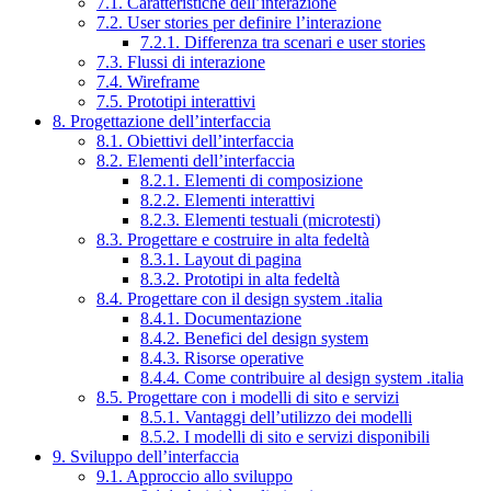
7.1. Caratteristiche dell’interazione
7.2. User stories per definire l’interazione
7.2.1. Differenza tra scenari e user stories
7.3. Flussi di interazione
7.4. Wireframe
7.5. Prototipi interattivi
8. Progettazione dell’interfaccia
8.1. Obiettivi dell’interfaccia
8.2. Elementi dell’interfaccia
8.2.1. Elementi di composizione
8.2.2. Elementi interattivi
8.2.3. Elementi testuali (microtesti)
8.3. Progettare e costruire in alta fedeltà
8.3.1. Layout di pagina
8.3.2. Prototipi in alta fedeltà
8.4. Progettare con il design system .italia
8.4.1. Documentazione
8.4.2. Benefici del design system
8.4.3. Risorse operative
8.4.4. Come contribuire al design system .italia
8.5. Progettare con i modelli di sito e servizi
8.5.1. Vantaggi dell’utilizzo dei modelli
8.5.2. I modelli di sito e servizi disponibili
9. Sviluppo dell’interfaccia
9.1. Approccio allo sviluppo