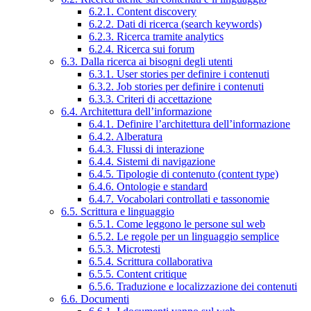
6.2.1. Content discovery
6.2.2. Dati di ricerca (search keywords)
6.2.3. Ricerca tramite analytics
6.2.4. Ricerca sui forum
6.3. Dalla ricerca ai bisogni degli utenti
6.3.1. User stories per definire i contenuti
6.3.2. Job stories per definire i contenuti
6.3.3. Criteri di accettazione
6.4. Architettura dell’informazione
6.4.1. Definire l’architettura dell’informazione
6.4.2. Alberatura
6.4.3. Flussi di interazione
6.4.4. Sistemi di navigazione
6.4.5. Tipologie di contenuto (content type)
6.4.6. Ontologie e standard
6.4.7. Vocabolari controllati e tassonomie
6.5. Scrittura e linguaggio
6.5.1. Come leggono le persone sul web
6.5.2. Le regole per un linguaggio semplice
6.5.3. Microtesti
6.5.4. Scrittura collaborativa
6.5.5. Content critique
6.5.6. Traduzione e localizzazione dei contenuti
6.6. Documenti