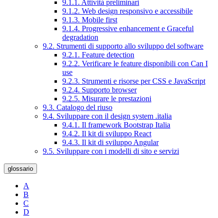
9.1.1. Attività preliminari
9.1.2. Web design responsivo e accessibile
9.1.3. Mobile first
9.1.4. Progressive enhancement e Graceful
degradation
9.2. Strumenti di supporto allo sviluppo del software
9.2.1. Feature detection
9.2.2. Verificare le feature disponibili con Can I
use
9.2.3. Strumenti e risorse per CSS e JavaScript
9.2.4. Supporto browser
9.2.5. Misurare le prestazioni
9.3. Catalogo del riuso
9.4. Sviluppare con il design system .italia
9.4.1. Il framework Bootstrap Italia
9.4.2. Il kit di sviluppo React
9.4.3. Il kit di sviluppo Angular
9.5. Sviluppare con i modelli di sito e servizi
glossario
A
B
C
D