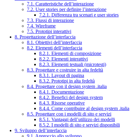
7.1. Caratteristiche dell’interazione
7.2. User stories per definire l’interazione
7.2.1. Differenza tra scenari e user stories
7.3. Flussi di interazione
7.4. Wireframe
7.5. Prototipi interattivi
8. Progettazione dell’interfaccia
8.1. Obiettivi dell’interfaccia
8.2. Elementi dell’interfaccia
8.2.1. Elementi di composizione
8.2.2. Elementi interattivi
8.2.3. Elementi testuali (microtesti)
8.3. Progettare e costruire in alta fedeltà
8.3.1. Layout di pagina
8.3.2. Prototipi in alta fedeltà
8.4. Progettare con il design system .italia
8.4.1. Documentazione
8.4.2. Benefici del design system
8.4.3. Risorse operative
8.4.4. Come contribuire al design system .italia
8.5. Progettare con i modelli di sito e servizi
8.5.1. Vantaggi dell’utilizzo dei modelli
8.5.2. I modelli di sito e servizi disponibili
9. Sviluppo dell’interfaccia
9.1. Approccio allo sviluppo