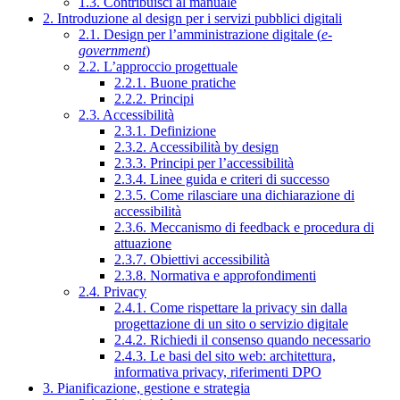
1.3. Contribuisci al manuale
2. Introduzione al design per i servizi pubblici digitali
2.1. Design per l’amministrazione digitale (
e-
government
)
2.2. L’approccio progettuale
2.2.1. Buone pratiche
2.2.2. Principi
2.3. Accessibilità
2.3.1. Definizione
2.3.2. Accessibilità by design
2.3.3. Principi per l’accessibilità
2.3.4. Linee guida e criteri di successo
2.3.5. Come rilasciare una dichiarazione di
accessibilità
2.3.6. Meccanismo di feedback e procedura di
attuazione
2.3.7. Obiettivi accessibilità
2.3.8. Normativa e approfondimenti
2.4. Privacy
2.4.1. Come rispettare la privacy sin dalla
progettazione di un sito o servizio digitale
2.4.2. Richiedi il consenso quando necessario
2.4.3. Le basi del sito web: architettura,
informativa privacy, riferimenti DPO
3. Pianificazione, gestione e strategia