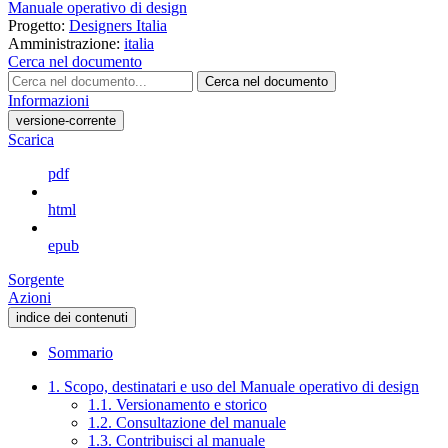
Manuale operativo di design
Progetto:
Designers Italia
Amministrazione:
italia
Cerca nel documento
Cerca nel documento
Informazioni
versione-corrente
Scarica
pdf
html
epub
Sorgente
Azioni
indice dei contenuti
Sommario
1. Scopo, destinatari e uso del Manuale operativo di design
1.1. Versionamento e storico
1.2. Consultazione del manuale
1.3. Contribuisci al manuale