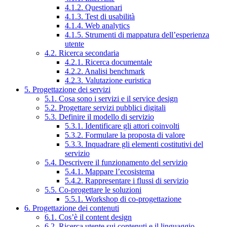
4.1.2. Questionari
4.1.3. Test di usabilità
4.1.4. Web analytics
4.1.5. Strumenti di mappatura dell’esperienza
utente
4.2. Ricerca secondaria
4.2.1. Ricerca documentale
4.2.2. Analisi benchmark
4.2.3. Valutazione euristica
5. Progettazione dei servizi
5.1. Cosa sono i servizi e il service design
5.2. Progettare servizi pubblici digitali
5.3. Definire il modello di servizio
5.3.1. Identificare gli attori coinvolti
5.3.2. Formulare la proposta di valore
5.3.3. Inquadrare gli elementi costitutivi del
servizio
5.4. Descrivere il funzionamento del servizio
5.4.1. Mappare l’ecosistema
5.4.2. Rappresentare i flussi di servizio
5.5. Co-progettare le soluzioni
5.5.1. Workshop di co-progettazione
6. Progettazione dei contenuti
6.1. Cos’è il content design
6.2. Ricerca utente sui contenuti e il linguaggio