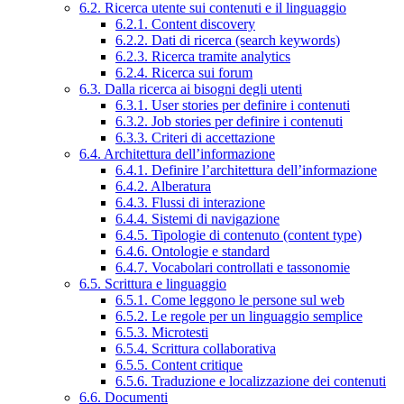
6.2. Ricerca utente sui contenuti e il linguaggio
6.2.1. Content discovery
6.2.2. Dati di ricerca (search keywords)
6.2.3. Ricerca tramite analytics
6.2.4. Ricerca sui forum
6.3. Dalla ricerca ai bisogni degli utenti
6.3.1. User stories per definire i contenuti
6.3.2. Job stories per definire i contenuti
6.3.3. Criteri di accettazione
6.4. Architettura dell’informazione
6.4.1. Definire l’architettura dell’informazione
6.4.2. Alberatura
6.4.3. Flussi di interazione
6.4.4. Sistemi di navigazione
6.4.5. Tipologie di contenuto (content type)
6.4.6. Ontologie e standard
6.4.7. Vocabolari controllati e tassonomie
6.5. Scrittura e linguaggio
6.5.1. Come leggono le persone sul web
6.5.2. Le regole per un linguaggio semplice
6.5.3. Microtesti
6.5.4. Scrittura collaborativa
6.5.5. Content critique
6.5.6. Traduzione e localizzazione dei contenuti
6.6. Documenti