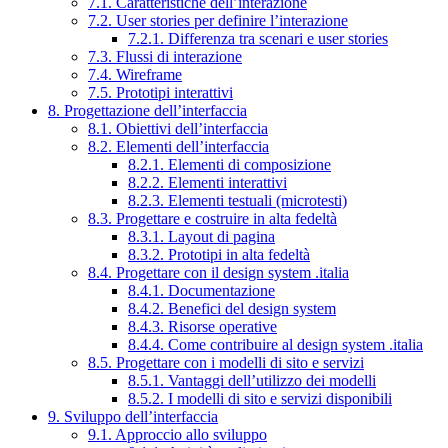
7.1. Caratteristiche dell’interazione
7.2. User stories per definire l’interazione
7.2.1. Differenza tra scenari e user stories
7.3. Flussi di interazione
7.4. Wireframe
7.5. Prototipi interattivi
8. Progettazione dell’interfaccia
8.1. Obiettivi dell’interfaccia
8.2. Elementi dell’interfaccia
8.2.1. Elementi di composizione
8.2.2. Elementi interattivi
8.2.3. Elementi testuali (microtesti)
8.3. Progettare e costruire in alta fedeltà
8.3.1. Layout di pagina
8.3.2. Prototipi in alta fedeltà
8.4. Progettare con il design system .italia
8.4.1. Documentazione
8.4.2. Benefici del design system
8.4.3. Risorse operative
8.4.4. Come contribuire al design system .italia
8.5. Progettare con i modelli di sito e servizi
8.5.1. Vantaggi dell’utilizzo dei modelli
8.5.2. I modelli di sito e servizi disponibili
9. Sviluppo dell’interfaccia
9.1. Approccio allo sviluppo