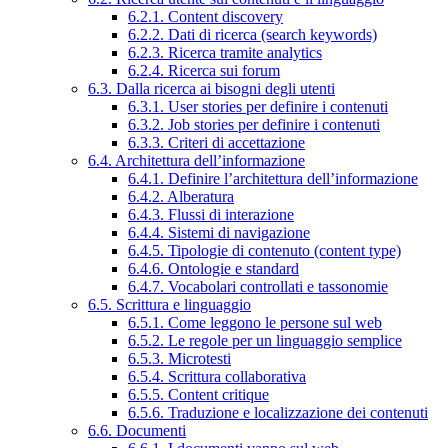
6.2.1. Content discovery
6.2.2. Dati di ricerca (search keywords)
6.2.3. Ricerca tramite analytics
6.2.4. Ricerca sui forum
6.3. Dalla ricerca ai bisogni degli utenti
6.3.1. User stories per definire i contenuti
6.3.2. Job stories per definire i contenuti
6.3.3. Criteri di accettazione
6.4. Architettura dell’informazione
6.4.1. Definire l’architettura dell’informazione
6.4.2. Alberatura
6.4.3. Flussi di interazione
6.4.4. Sistemi di navigazione
6.4.5. Tipologie di contenuto (content type)
6.4.6. Ontologie e standard
6.4.7. Vocabolari controllati e tassonomie
6.5. Scrittura e linguaggio
6.5.1. Come leggono le persone sul web
6.5.2. Le regole per un linguaggio semplice
6.5.3. Microtesti
6.5.4. Scrittura collaborativa
6.5.5. Content critique
6.5.6. Traduzione e localizzazione dei contenuti
6.6. Documenti