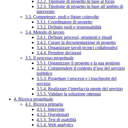
3.2.2. Tipologie di progetto in base al focus
3.2.3. Tipologie di progetto in base all’ambito di
intervento
3.3. Competenze, ruoli e figure coinvolte
3.3.1. Coordinatore di progetto
3.3.2. Definire ruoli e responsabilità
3.4. Metodo di lavoro
3.4.1. Definire processi, strumenti e rituali
3.4.2. Curare la documentazione di progetto
3.4.3. Organizzare tavoli tecnici collaborativi
3.4.4. Prendere decisioni
3.5. Il processo progettuale
3.5.1. Organizzare il progetto e la sua gestione
3.5.2. Comprendere il contesto d’uso del servizio
pubblico
3.5.3. Progettare i processi e i
touchpoint
del
servizio
3.5.4. Realizzare l’interfaccia utente del servizio
3.5.5. Validare la soluzione ottenuta
4. Ricerca progettuale
4.1. Ricerca primaria
4.1.1. Interviste
4.1.2. Questionari
4.1.3. Test di usabilità
4.1.4. Web analytics