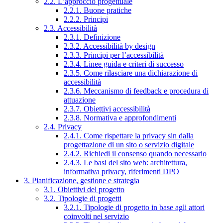
2.2. L’approccio progettuale
2.2.1. Buone pratiche
2.2.2. Principi
2.3. Accessibilità
2.3.1. Definizione
2.3.2. Accessibilità by design
2.3.3. Principi per l’accessibilità
2.3.4. Linee guida e criteri di successo
2.3.5. Come rilasciare una dichiarazione di
accessibilità
2.3.6. Meccanismo di feedback e procedura di
attuazione
2.3.7. Obiettivi accessibilità
2.3.8. Normativa e approfondimenti
2.4. Privacy
2.4.1. Come rispettare la privacy sin dalla
progettazione di un sito o servizio digitale
2.4.2. Richiedi il consenso quando necessario
2.4.3. Le basi del sito web: architettura,
informativa privacy, riferimenti DPO
3. Pianificazione, gestione e strategia
3.1. Obiettivi del progetto
3.2. Tipologie di progetti
3.2.1. Tipologie di progetto in base agli attori
coinvolti nel servizio