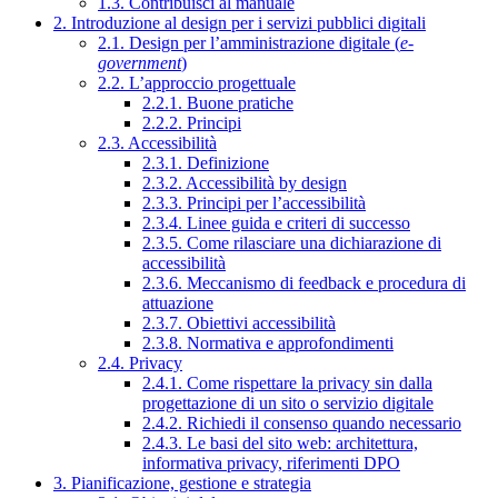
1.3. Contribuisci al manuale
2. Introduzione al design per i servizi pubblici digitali
2.1. Design per l’amministrazione digitale (
e-
government
)
2.2. L’approccio progettuale
2.2.1. Buone pratiche
2.2.2. Principi
2.3. Accessibilità
2.3.1. Definizione
2.3.2. Accessibilità by design
2.3.3. Principi per l’accessibilità
2.3.4. Linee guida e criteri di successo
2.3.5. Come rilasciare una dichiarazione di
accessibilità
2.3.6. Meccanismo di feedback e procedura di
attuazione
2.3.7. Obiettivi accessibilità
2.3.8. Normativa e approfondimenti
2.4. Privacy
2.4.1. Come rispettare la privacy sin dalla
progettazione di un sito o servizio digitale
2.4.2. Richiedi il consenso quando necessario
2.4.3. Le basi del sito web: architettura,
informativa privacy, riferimenti DPO
3. Pianificazione, gestione e strategia