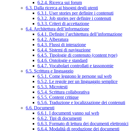
6.2.4. Ricerca sui forum
6.3. Dalla ricerca ai bisogni degli utenti
6.3.1. User stories per definire i contenuti
6.3.2. Job stories per definire i contenuti
6.3.3. Criteri di accettazione
6.4. Architettura dell’informazione
6.4.1. Definire l’architettura dell’informazione
6.4.2. Alberatura
6.4.3. Flussi di interazione
6.4.4. Sistemi di navigazione
6.4.5. Tipologie di contenuto (content type)
6.4.6. Ontologie e standard
6.4.7. Vocabolari controllati e tassonomie
6.5. Scrittura e linguaggio
6.5.1. Come leggono le persone sul web
6.5.2. Le regole per un linguaggio semplice
6.5.3. Microtesti
6.5.4. Scrittura collaborativa
6.5.5. Content critique
6.5.6. Traduzione e localizzazione dei contenuti
6.6. Documenti
6.6.1. I documenti vanno sul web
6.6.2. Tipi di documenti
6.6.3. Formato di lettura dei documenti elettronici
6.6.4. Modalità di produzione dei documenti