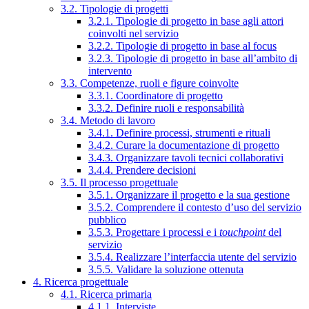
3.2. Tipologie di progetti
3.2.1. Tipologie di progetto in base agli attori
coinvolti nel servizio
3.2.2. Tipologie di progetto in base al focus
3.2.3. Tipologie di progetto in base all’ambito di
intervento
3.3. Competenze, ruoli e figure coinvolte
3.3.1. Coordinatore di progetto
3.3.2. Definire ruoli e responsabilità
3.4. Metodo di lavoro
3.4.1. Definire processi, strumenti e rituali
3.4.2. Curare la documentazione di progetto
3.4.3. Organizzare tavoli tecnici collaborativi
3.4.4. Prendere decisioni
3.5. Il processo progettuale
3.5.1. Organizzare il progetto e la sua gestione
3.5.2. Comprendere il contesto d’uso del servizio
pubblico
3.5.3. Progettare i processi e i
touchpoint
del
servizio
3.5.4. Realizzare l’interfaccia utente del servizio
3.5.5. Validare la soluzione ottenuta
4. Ricerca progettuale
4.1. Ricerca primaria
4.1.1. Interviste