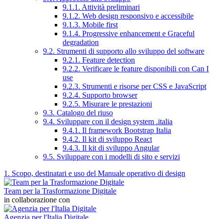
9.1.1. Attività preliminari
9.1.2. Web design responsivo e accessibile
9.1.3. Mobile first
9.1.4. Progressive enhancement e Graceful
degradation
9.2. Strumenti di supporto allo sviluppo del software
9.2.1. Feature detection
9.2.2. Verificare le feature disponibili con Can I
use
9.2.3. Strumenti e risorse per CSS e JavaScript
9.2.4. Supporto browser
9.2.5. Misurare le prestazioni
9.3. Catalogo del riuso
9.4. Sviluppare con il design system .italia
9.4.1. Il framework Bootstrap Italia
9.4.2. Il kit di sviluppo React
9.4.3. Il kit di sviluppo Angular
9.5. Sviluppare con i modelli di sito e servizi
1. Scopo, destinatari e uso del Manuale operativo di design
Team per la Trasformazione Digitale
in collaborazione con
Agenzia per l'Italia Digitale