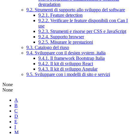
degradation
9.2. Strumenti di supporto allo sviluppo del software
9.2.1. Feature detection
9.2.2. Verificare le feature disponibili con Can I
use
9.2.3. Strumenti e risorse per CSS e JavaScript
9.2.4. Supporto browser
9.2.5. Misurare le prestazioni
9.3. Catalogo del riuso
9.4. Sviluppare con il design system .italia
9.4.1. Il framework Bootstrap Italia
9.4.2. Il kit di sviluppo React
9.4.3. Il kit di sviluppo Angular
9.5. Sviluppare con i modelli di sito e servizi
None
None
A
B
C
D
E
I
M