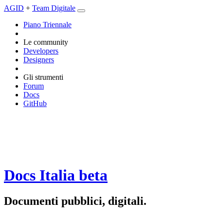
AGID
+
Team Digitale
Piano Triennale
Le community
Developers
Designers
Gli strumenti
Forum
Docs
GitHub
Docs Italia
beta
Documenti pubblici, digitali.