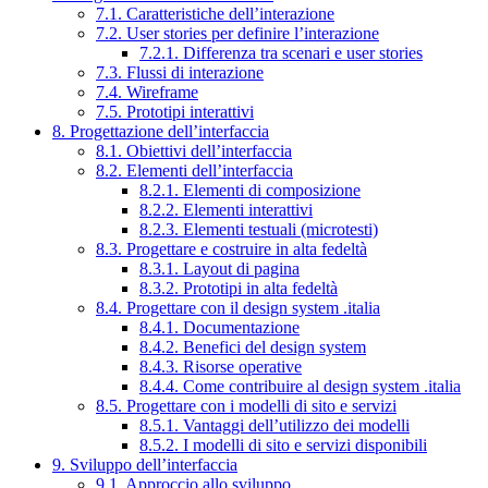
7.1. Caratteristiche dell’interazione
7.2. User stories per definire l’interazione
7.2.1. Differenza tra scenari e user stories
7.3. Flussi di interazione
7.4. Wireframe
7.5. Prototipi interattivi
8. Progettazione dell’interfaccia
8.1. Obiettivi dell’interfaccia
8.2. Elementi dell’interfaccia
8.2.1. Elementi di composizione
8.2.2. Elementi interattivi
8.2.3. Elementi testuali (microtesti)
8.3. Progettare e costruire in alta fedeltà
8.3.1. Layout di pagina
8.3.2. Prototipi in alta fedeltà
8.4. Progettare con il design system .italia
8.4.1. Documentazione
8.4.2. Benefici del design system
8.4.3. Risorse operative
8.4.4. Come contribuire al design system .italia
8.5. Progettare con i modelli di sito e servizi
8.5.1. Vantaggi dell’utilizzo dei modelli
8.5.2. I modelli di sito e servizi disponibili
9. Sviluppo dell’interfaccia
9.1. Approccio allo sviluppo