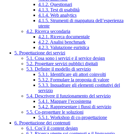
4.1.2. Questionari
4.1.3. Test di usabilità
4.1.4. Web analytics
4.1.5. Strumenti di mappatura dell’esperienza
utente
4.2. Ricerca secondaria
4.2.1. Ricerca documentale
4.2.2. Analisi benchmark
4.2.3. Valutazione euristica
5. Progettazione dei servizi
5.1. Cosa sono i servizi e il service design
5.2. Progettare servizi pubblici digitali
5.3. Definire il modello di servizio
5.3.1. Identificare gli attori coinvolti
5.3.2. Formulare la proposta di valore
5.3.3. Inquadrare gli elementi costitutivi del
servizio
5.4. Descrivere il funzionamento del servizio
5.4.1. Mappare l’ecosistema
5.4.2. Rappresentare i flussi di servizio
5.5. Co-progettare le soluzioni
5.5.1. Workshop di co-progettazione
6. Progettazione dei contenuti
6.1. Cos’è il content design
6.2. Ricerca utente sui contenuti e il linguaggio