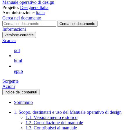
Manuale operativo di design
Progetto:
Designers Italia
Amministrazione:
italia
Cerca nel documento
Cerca nel documento
Informazioni
versione-corrente
Scarica
pdf
html
epub
Sorgente
Azioni
indice dei contenuti
Sommario
1. Scopo, destinatari e uso del Manuale operativo di design
1.1. Versionamento e storico
1.2. Consultazione del manuale
1.3. Contribuisci al manuale