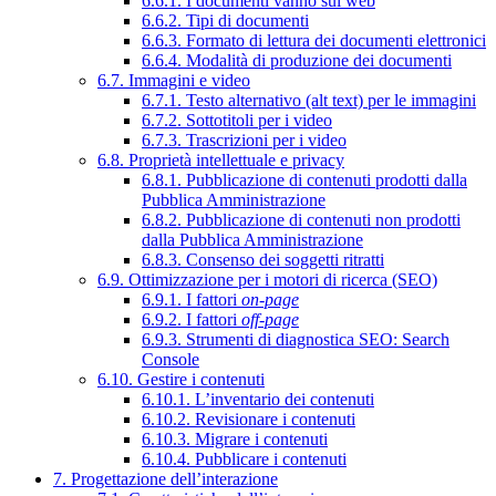
6.6.1. I documenti vanno sul web
6.6.2. Tipi di documenti
6.6.3. Formato di lettura dei documenti elettronici
6.6.4. Modalità di produzione dei documenti
6.7. Immagini e video
6.7.1. Testo alternativo (alt text) per le immagini
6.7.2. Sottotitoli per i video
6.7.3. Trascrizioni per i video
6.8. Proprietà intellettuale e privacy
6.8.1. Pubblicazione di contenuti prodotti dalla
Pubblica Amministrazione
6.8.2. Pubblicazione di contenuti non prodotti
dalla Pubblica Amministrazione
6.8.3. Consenso dei soggetti ritratti
6.9. Ottimizzazione per i motori di ricerca (SEO)
6.9.1. I fattori
on-page
6.9.2. I fattori
off-page
6.9.3. Strumenti di diagnostica SEO: Search
Console
6.10. Gestire i contenuti
6.10.1. L’inventario dei contenuti
6.10.2. Revisionare i contenuti
6.10.3. Migrare i contenuti
6.10.4. Pubblicare i contenuti
7. Progettazione dell’interazione