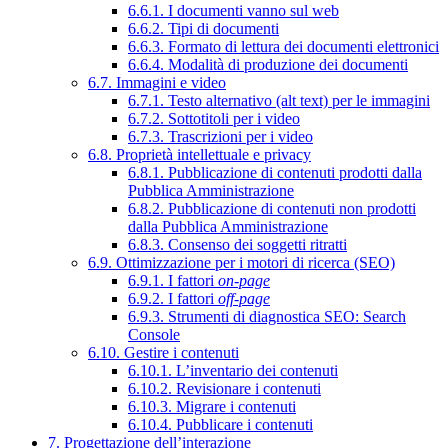
6.6.1. I documenti vanno sul web
6.6.2. Tipi di documenti
6.6.3. Formato di lettura dei documenti elettronici
6.6.4. Modalità di produzione dei documenti
6.7. Immagini e video
6.7.1. Testo alternativo (alt text) per le immagini
6.7.2. Sottotitoli per i video
6.7.3. Trascrizioni per i video
6.8. Proprietà intellettuale e privacy
6.8.1. Pubblicazione di contenuti prodotti dalla
Pubblica Amministrazione
6.8.2. Pubblicazione di contenuti non prodotti
dalla Pubblica Amministrazione
6.8.3. Consenso dei soggetti ritratti
6.9. Ottimizzazione per i motori di ricerca (SEO)
6.9.1. I fattori
on-page
6.9.2. I fattori
off-page
6.9.3. Strumenti di diagnostica SEO: Search
Console
6.10. Gestire i contenuti
6.10.1. L’inventario dei contenuti
6.10.2. Revisionare i contenuti
6.10.3. Migrare i contenuti
6.10.4. Pubblicare i contenuti
7. Progettazione dell’interazione