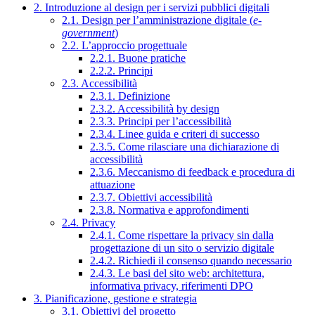
2. Introduzione al design per i servizi pubblici digitali
2.1. Design per l’amministrazione digitale (
e-
government
)
2.2. L’approccio progettuale
2.2.1. Buone pratiche
2.2.2. Principi
2.3. Accessibilità
2.3.1. Definizione
2.3.2. Accessibilità by design
2.3.3. Principi per l’accessibilità
2.3.4. Linee guida e criteri di successo
2.3.5. Come rilasciare una dichiarazione di
accessibilità
2.3.6. Meccanismo di feedback e procedura di
attuazione
2.3.7. Obiettivi accessibilità
2.3.8. Normativa e approfondimenti
2.4. Privacy
2.4.1. Come rispettare la privacy sin dalla
progettazione di un sito o servizio digitale
2.4.2. Richiedi il consenso quando necessario
2.4.3. Le basi del sito web: architettura,
informativa privacy, riferimenti DPO
3. Pianificazione, gestione e strategia
3.1. Obiettivi del progetto