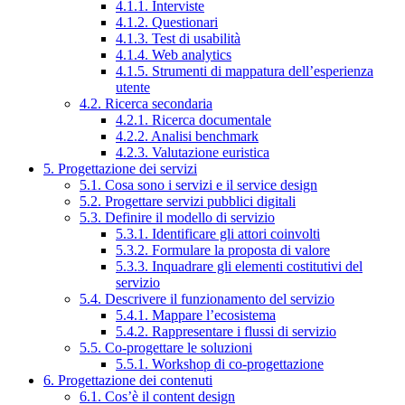
4.1.1. Interviste
4.1.2. Questionari
4.1.3. Test di usabilità
4.1.4. Web analytics
4.1.5. Strumenti di mappatura dell’esperienza
utente
4.2. Ricerca secondaria
4.2.1. Ricerca documentale
4.2.2. Analisi benchmark
4.2.3. Valutazione euristica
5. Progettazione dei servizi
5.1. Cosa sono i servizi e il service design
5.2. Progettare servizi pubblici digitali
5.3. Definire il modello di servizio
5.3.1. Identificare gli attori coinvolti
5.3.2. Formulare la proposta di valore
5.3.3. Inquadrare gli elementi costitutivi del
servizio
5.4. Descrivere il funzionamento del servizio
5.4.1. Mappare l’ecosistema
5.4.2. Rappresentare i flussi di servizio
5.5. Co-progettare le soluzioni
5.5.1. Workshop di co-progettazione
6. Progettazione dei contenuti
6.1. Cos’è il content design