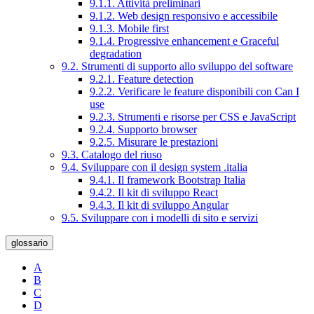
9.1.1. Attività preliminari
9.1.2. Web design responsivo e accessibile
9.1.3. Mobile first
9.1.4. Progressive enhancement e Graceful
degradation
9.2. Strumenti di supporto allo sviluppo del software
9.2.1. Feature detection
9.2.2. Verificare le feature disponibili con Can I
use
9.2.3. Strumenti e risorse per CSS e JavaScript
9.2.4. Supporto browser
9.2.5. Misurare le prestazioni
9.3. Catalogo del riuso
9.4. Sviluppare con il design system .italia
9.4.1. Il framework Bootstrap Italia
9.4.2. Il kit di sviluppo React
9.4.3. Il kit di sviluppo Angular
9.5. Sviluppare con i modelli di sito e servizi
glossario
A
B
C
D