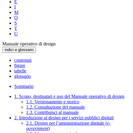
E
I
M
O
S
T
U
Manuale operativo di design
indici e glossario
contenuti
figure
tabelle
glossario
Sommario
1. Scopo, destinatari e uso del Manuale operativo di design
1.1. Versionamento e storico
1.2. Consultazione del manuale
1.3. Contribuisci al manuale
2. Introduzione al design per i servizi pubblici digitali
2.1. Design per l’amministrazione digitale (
e-
government
)