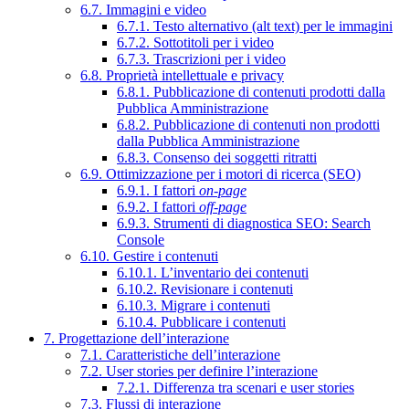
6.7. Immagini e video
6.7.1. Testo alternativo (alt text) per le immagini
6.7.2. Sottotitoli per i video
6.7.3. Trascrizioni per i video
6.8. Proprietà intellettuale e privacy
6.8.1. Pubblicazione di contenuti prodotti dalla
Pubblica Amministrazione
6.8.2. Pubblicazione di contenuti non prodotti
dalla Pubblica Amministrazione
6.8.3. Consenso dei soggetti ritratti
6.9. Ottimizzazione per i motori di ricerca (SEO)
6.9.1. I fattori
on-page
6.9.2. I fattori
off-page
6.9.3. Strumenti di diagnostica SEO: Search
Console
6.10. Gestire i contenuti
6.10.1. L’inventario dei contenuti
6.10.2. Revisionare i contenuti
6.10.3. Migrare i contenuti
6.10.4. Pubblicare i contenuti
7. Progettazione dell’interazione
7.1. Caratteristiche dell’interazione
7.2. User stories per definire l’interazione
7.2.1. Differenza tra scenari e user stories
7.3. Flussi di interazione