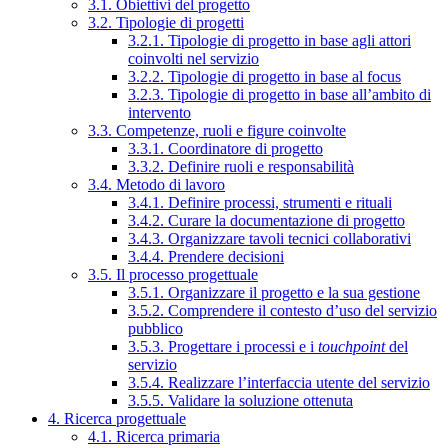
3.1. Obiettivi del progetto
3.2. Tipologie di progetti
3.2.1. Tipologie di progetto in base agli attori
coinvolti nel servizio
3.2.2. Tipologie di progetto in base al focus
3.2.3. Tipologie di progetto in base all’ambito di
intervento
3.3. Competenze, ruoli e figure coinvolte
3.3.1. Coordinatore di progetto
3.3.2. Definire ruoli e responsabilità
3.4. Metodo di lavoro
3.4.1. Definire processi, strumenti e rituali
3.4.2. Curare la documentazione di progetto
3.4.3. Organizzare tavoli tecnici collaborativi
3.4.4. Prendere decisioni
3.5. Il processo progettuale
3.5.1. Organizzare il progetto e la sua gestione
3.5.2. Comprendere il contesto d’uso del servizio
pubblico
3.5.3. Progettare i processi e i
touchpoint
del
servizio
3.5.4. Realizzare l’interfaccia utente del servizio
3.5.5. Validare la soluzione ottenuta
4. Ricerca progettuale
4.1. Ricerca primaria