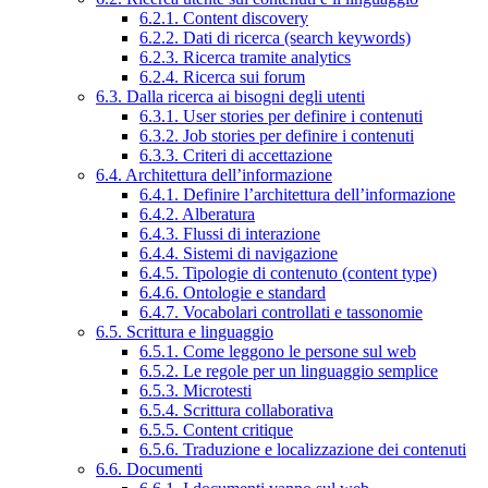
6.2.1. Content discovery
6.2.2. Dati di ricerca (search keywords)
6.2.3. Ricerca tramite analytics
6.2.4. Ricerca sui forum
6.3. Dalla ricerca ai bisogni degli utenti
6.3.1. User stories per definire i contenuti
6.3.2. Job stories per definire i contenuti
6.3.3. Criteri di accettazione
6.4. Architettura dell’informazione
6.4.1. Definire l’architettura dell’informazione
6.4.2. Alberatura
6.4.3. Flussi di interazione
6.4.4. Sistemi di navigazione
6.4.5. Tipologie di contenuto (content type)
6.4.6. Ontologie e standard
6.4.7. Vocabolari controllati e tassonomie
6.5. Scrittura e linguaggio
6.5.1. Come leggono le persone sul web
6.5.2. Le regole per un linguaggio semplice
6.5.3. Microtesti
6.5.4. Scrittura collaborativa
6.5.5. Content critique
6.5.6. Traduzione e localizzazione dei contenuti
6.6. Documenti