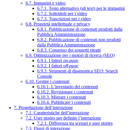
6.7. Immagini e video
6.7.1. Testo alternativo (alt text) per le immagini
6.7.2. Sottotitoli per i video
6.7.3. Trascrizioni per i video
6.8. Proprietà intellettuale e privacy
6.8.1. Pubblicazione di contenuti prodotti dalla
Pubblica Amministrazione
6.8.2. Pubblicazione di contenuti non prodotti
dalla Pubblica Amministrazione
6.8.3. Consenso dei soggetti ritratti
6.9. Ottimizzazione per i motori di ricerca (SEO)
6.9.1. I fattori
on-page
6.9.2. I fattori
off-page
6.9.3. Strumenti di diagnostica SEO: Search
Console
6.10. Gestire i contenuti
6.10.1. L’inventario dei contenuti
6.10.2. Revisionare i contenuti
6.10.3. Migrare i contenuti
6.10.4. Pubblicare i contenuti
7. Progettazione dell’interazione
7.1. Caratteristiche dell’interazione
7.2. User stories per definire l’interazione
7.2.1. Differenza tra scenari e user stories
7.3. Flussi di interazione