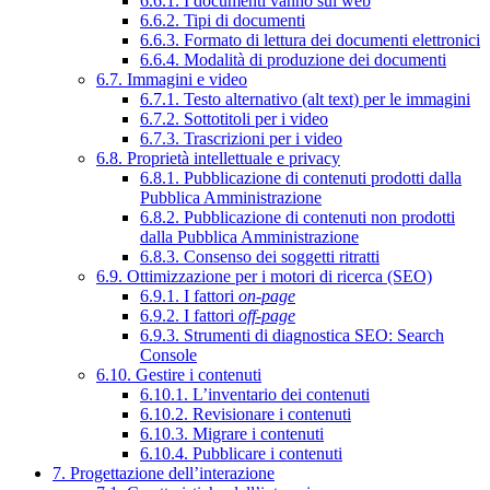
6.6.1. I documenti vanno sul web
6.6.2. Tipi di documenti
6.6.3. Formato di lettura dei documenti elettronici
6.6.4. Modalità di produzione dei documenti
6.7. Immagini e video
6.7.1. Testo alternativo (alt text) per le immagini
6.7.2. Sottotitoli per i video
6.7.3. Trascrizioni per i video
6.8. Proprietà intellettuale e privacy
6.8.1. Pubblicazione di contenuti prodotti dalla
Pubblica Amministrazione
6.8.2. Pubblicazione di contenuti non prodotti
dalla Pubblica Amministrazione
6.8.3. Consenso dei soggetti ritratti
6.9. Ottimizzazione per i motori di ricerca (SEO)
6.9.1. I fattori
on-page
6.9.2. I fattori
off-page
6.9.3. Strumenti di diagnostica SEO: Search
Console
6.10. Gestire i contenuti
6.10.1. L’inventario dei contenuti
6.10.2. Revisionare i contenuti
6.10.3. Migrare i contenuti
6.10.4. Pubblicare i contenuti
7. Progettazione dell’interazione