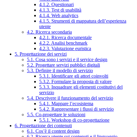
4.1.2. Questionari
4.1.3. Test di usabilità
4.1.4. Web analytics
4.1.5. Strumenti di mappatura dell’esperienza
utente
4.2. Ricerca secondaria
4.2.1. Ricerca documentale
4.2.2. Analisi benchmark
4.2.3. Valutazione euristica
5. Progettazione dei servizi
5.1. Cosa sono i servizi e il service design
5.2. Progettare servizi pubblici digitali
5.3. Definire il modello di servizio
5.3.1. Identificare gli attori coinvolti
5.3.2. Formulare la proposta di valore
5.3.3. Inquadrare gli elementi costitutivi del
servizio
5.4. Descrivere il funzionamento del servizio
5.4.1. Mappare l’ecosistema
5.4.2. Rappresentare i flussi di servizio
5.5. Co-progettare le soluzioni
5.5.1. Workshop di co-progettazione
6. Progettazione dei contenuti
6.1. Cos’è il content design
6.2. Ricerca utente sui contenuti e il linguaggio