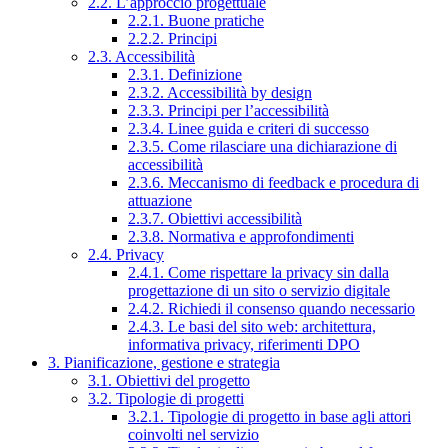
2.2. L’approccio progettuale
2.2.1. Buone pratiche
2.2.2. Principi
2.3. Accessibilità
2.3.1. Definizione
2.3.2. Accessibilità by design
2.3.3. Principi per l’accessibilità
2.3.4. Linee guida e criteri di successo
2.3.5. Come rilasciare una dichiarazione di
accessibilità
2.3.6. Meccanismo di feedback e procedura di
attuazione
2.3.7. Obiettivi accessibilità
2.3.8. Normativa e approfondimenti
2.4. Privacy
2.4.1. Come rispettare la privacy sin dalla
progettazione di un sito o servizio digitale
2.4.2. Richiedi il consenso quando necessario
2.4.3. Le basi del sito web: architettura,
informativa privacy, riferimenti DPO
3. Pianificazione, gestione e strategia
3.1. Obiettivi del progetto
3.2. Tipologie di progetti
3.2.1. Tipologie di progetto in base agli attori
coinvolti nel servizio