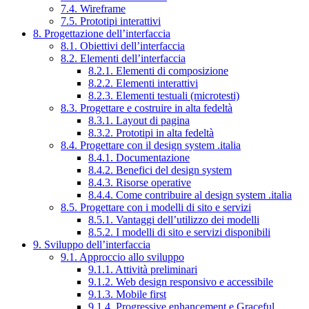
7.4. Wireframe
7.5. Prototipi interattivi
8. Progettazione dell’interfaccia
8.1. Obiettivi dell’interfaccia
8.2. Elementi dell’interfaccia
8.2.1. Elementi di composizione
8.2.2. Elementi interattivi
8.2.3. Elementi testuali (microtesti)
8.3. Progettare e costruire in alta fedeltà
8.3.1. Layout di pagina
8.3.2. Prototipi in alta fedeltà
8.4. Progettare con il design system .italia
8.4.1. Documentazione
8.4.2. Benefici del design system
8.4.3. Risorse operative
8.4.4. Come contribuire al design system .italia
8.5. Progettare con i modelli di sito e servizi
8.5.1. Vantaggi dell’utilizzo dei modelli
8.5.2. I modelli di sito e servizi disponibili
9. Sviluppo dell’interfaccia
9.1. Approccio allo sviluppo
9.1.1. Attività preliminari
9.1.2. Web design responsivo e accessibile
9.1.3. Mobile first
9.1.4. Progressive enhancement e Graceful