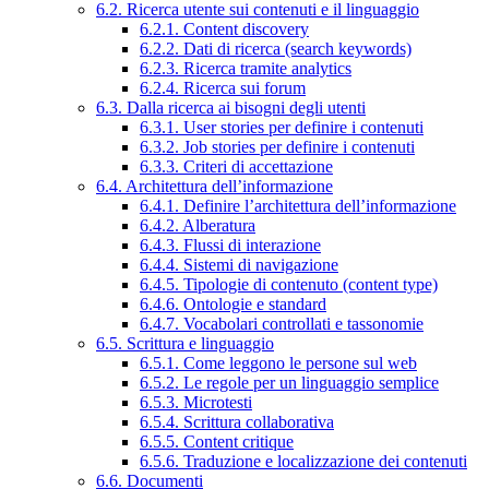
6.2. Ricerca utente sui contenuti e il linguaggio
6.2.1. Content discovery
6.2.2. Dati di ricerca (search keywords)
6.2.3. Ricerca tramite analytics
6.2.4. Ricerca sui forum
6.3. Dalla ricerca ai bisogni degli utenti
6.3.1. User stories per definire i contenuti
6.3.2. Job stories per definire i contenuti
6.3.3. Criteri di accettazione
6.4. Architettura dell’informazione
6.4.1. Definire l’architettura dell’informazione
6.4.2. Alberatura
6.4.3. Flussi di interazione
6.4.4. Sistemi di navigazione
6.4.5. Tipologie di contenuto (content type)
6.4.6. Ontologie e standard
6.4.7. Vocabolari controllati e tassonomie
6.5. Scrittura e linguaggio
6.5.1. Come leggono le persone sul web
6.5.2. Le regole per un linguaggio semplice
6.5.3. Microtesti
6.5.4. Scrittura collaborativa
6.5.5. Content critique
6.5.6. Traduzione e localizzazione dei contenuti
6.6. Documenti