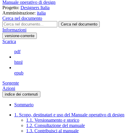
Manuale operativo di design
Progetto:
Designers Italia
Amministrazione:
italia
Cerca nel documento
Cerca nel documento
Informazioni
versione-corrente
Scarica
pdf
html
epub
Sorgente
Azioni
indice dei contenuti
Sommario
1. Scopo, destinatari e uso del Manuale operativo di design
1.1. Versionamento e storico
1.2. Consultazione del manuale
1.3. Contribuisci al manuale