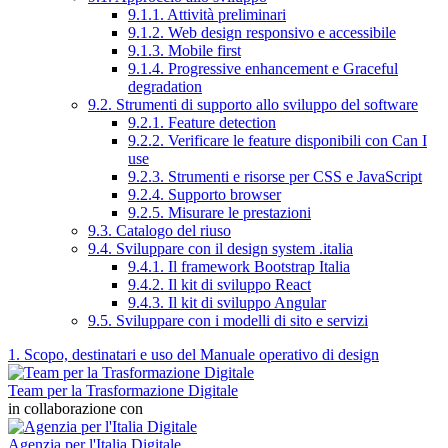
9.1.1. Attività preliminari
9.1.2. Web design responsivo e accessibile
9.1.3. Mobile first
9.1.4. Progressive enhancement e Graceful
degradation
9.2. Strumenti di supporto allo sviluppo del software
9.2.1. Feature detection
9.2.2. Verificare le feature disponibili con Can I
use
9.2.3. Strumenti e risorse per CSS e JavaScript
9.2.4. Supporto browser
9.2.5. Misurare le prestazioni
9.3. Catalogo del riuso
9.4. Sviluppare con il design system .italia
9.4.1. Il framework Bootstrap Italia
9.4.2. Il kit di sviluppo React
9.4.3. Il kit di sviluppo Angular
9.5. Sviluppare con i modelli di sito e servizi
1. Scopo, destinatari e uso del Manuale operativo di design
Team per la Trasformazione Digitale
in collaborazione con
Agenzia per l'Italia Digitale