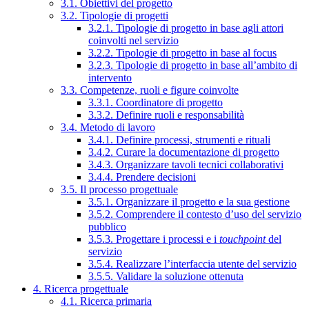
3.1. Obiettivi del progetto
3.2. Tipologie di progetti
3.2.1. Tipologie di progetto in base agli attori
coinvolti nel servizio
3.2.2. Tipologie di progetto in base al focus
3.2.3. Tipologie di progetto in base all’ambito di
intervento
3.3. Competenze, ruoli e figure coinvolte
3.3.1. Coordinatore di progetto
3.3.2. Definire ruoli e responsabilità
3.4. Metodo di lavoro
3.4.1. Definire processi, strumenti e rituali
3.4.2. Curare la documentazione di progetto
3.4.3. Organizzare tavoli tecnici collaborativi
3.4.4. Prendere decisioni
3.5. Il processo progettuale
3.5.1. Organizzare il progetto e la sua gestione
3.5.2. Comprendere il contesto d’uso del servizio
pubblico
3.5.3. Progettare i processi e i
touchpoint
del
servizio
3.5.4. Realizzare l’interfaccia utente del servizio
3.5.5. Validare la soluzione ottenuta
4. Ricerca progettuale
4.1. Ricerca primaria