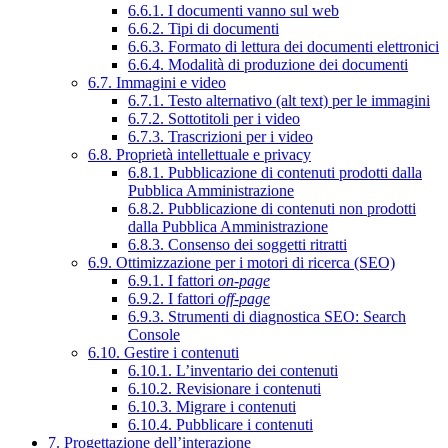
6.6.1. I documenti vanno sul web
6.6.2. Tipi di documenti
6.6.3. Formato di lettura dei documenti elettronici
6.6.4. Modalità di produzione dei documenti
6.7. Immagini e video
6.7.1. Testo alternativo (alt text) per le immagini
6.7.2. Sottotitoli per i video
6.7.3. Trascrizioni per i video
6.8. Proprietà intellettuale e privacy
6.8.1. Pubblicazione di contenuti prodotti dalla
Pubblica Amministrazione
6.8.2. Pubblicazione di contenuti non prodotti
dalla Pubblica Amministrazione
6.8.3. Consenso dei soggetti ritratti
6.9. Ottimizzazione per i motori di ricerca (SEO)
6.9.1. I fattori
on-page
6.9.2. I fattori
off-page
6.9.3. Strumenti di diagnostica SEO: Search
Console
6.10. Gestire i contenuti
6.10.1. L’inventario dei contenuti
6.10.2. Revisionare i contenuti
6.10.3. Migrare i contenuti
6.10.4. Pubblicare i contenuti
7. Progettazione dell’interazione