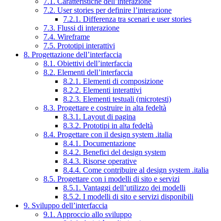
7.1. Caratteristiche dell’interazione
7.2. User stories per definire l’interazione
7.2.1. Differenza tra scenari e user stories
7.3. Flussi di interazione
7.4. Wireframe
7.5. Prototipi interattivi
8. Progettazione dell’interfaccia
8.1. Obiettivi dell’interfaccia
8.2. Elementi dell’interfaccia
8.2.1. Elementi di composizione
8.2.2. Elementi interattivi
8.2.3. Elementi testuali (microtesti)
8.3. Progettare e costruire in alta fedeltà
8.3.1. Layout di pagina
8.3.2. Prototipi in alta fedeltà
8.4. Progettare con il design system .italia
8.4.1. Documentazione
8.4.2. Benefici del design system
8.4.3. Risorse operative
8.4.4. Come contribuire al design system .italia
8.5. Progettare con i modelli di sito e servizi
8.5.1. Vantaggi dell’utilizzo dei modelli
8.5.2. I modelli di sito e servizi disponibili
9. Sviluppo dell’interfaccia
9.1. Approccio allo sviluppo