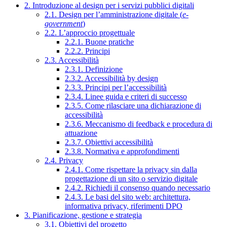
2. Introduzione al design per i servizi pubblici digitali
2.1. Design per l’amministrazione digitale (
e-
government
)
2.2. L’approccio progettuale
2.2.1. Buone pratiche
2.2.2. Principi
2.3. Accessibilità
2.3.1. Definizione
2.3.2. Accessibilità by design
2.3.3. Principi per l’accessibilità
2.3.4. Linee guida e criteri di successo
2.3.5. Come rilasciare una dichiarazione di
accessibilità
2.3.6. Meccanismo di feedback e procedura di
attuazione
2.3.7. Obiettivi accessibilità
2.3.8. Normativa e approfondimenti
2.4. Privacy
2.4.1. Come rispettare la privacy sin dalla
progettazione di un sito o servizio digitale
2.4.2. Richiedi il consenso quando necessario
2.4.3. Le basi del sito web: architettura,
informativa privacy, riferimenti DPO
3. Pianificazione, gestione e strategia
3.1. Obiettivi del progetto