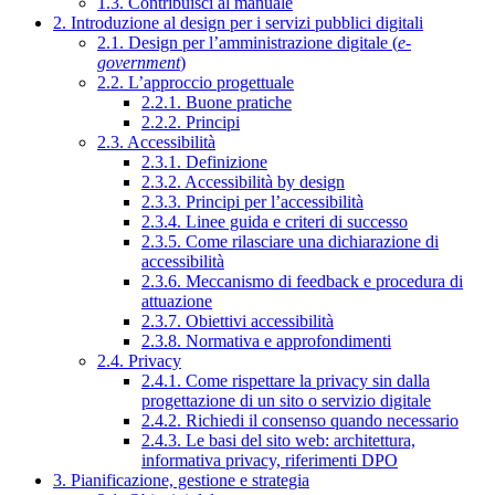
1.3. Contribuisci al manuale
2. Introduzione al design per i servizi pubblici digitali
2.1. Design per l’amministrazione digitale (
e-
government
)
2.2. L’approccio progettuale
2.2.1. Buone pratiche
2.2.2. Principi
2.3. Accessibilità
2.3.1. Definizione
2.3.2. Accessibilità by design
2.3.3. Principi per l’accessibilità
2.3.4. Linee guida e criteri di successo
2.3.5. Come rilasciare una dichiarazione di
accessibilità
2.3.6. Meccanismo di feedback e procedura di
attuazione
2.3.7. Obiettivi accessibilità
2.3.8. Normativa e approfondimenti
2.4. Privacy
2.4.1. Come rispettare la privacy sin dalla
progettazione di un sito o servizio digitale
2.4.2. Richiedi il consenso quando necessario
2.4.3. Le basi del sito web: architettura,
informativa privacy, riferimenti DPO
3. Pianificazione, gestione e strategia