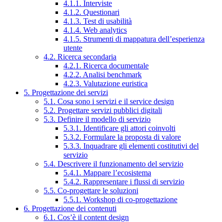
4.1.1. Interviste
4.1.2. Questionari
4.1.3. Test di usabilità
4.1.4. Web analytics
4.1.5. Strumenti di mappatura dell’esperienza
utente
4.2. Ricerca secondaria
4.2.1. Ricerca documentale
4.2.2. Analisi benchmark
4.2.3. Valutazione euristica
5. Progettazione dei servizi
5.1. Cosa sono i servizi e il service design
5.2. Progettare servizi pubblici digitali
5.3. Definire il modello di servizio
5.3.1. Identificare gli attori coinvolti
5.3.2. Formulare la proposta di valore
5.3.3. Inquadrare gli elementi costitutivi del
servizio
5.4. Descrivere il funzionamento del servizio
5.4.1. Mappare l’ecosistema
5.4.2. Rappresentare i flussi di servizio
5.5. Co-progettare le soluzioni
5.5.1. Workshop di co-progettazione
6. Progettazione dei contenuti
6.1. Cos’è il content design