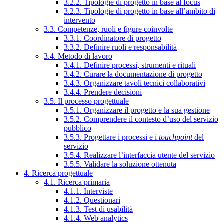
3.2.2. Tipologie di progetto in base al focus
3.2.3. Tipologie di progetto in base all’ambito di
intervento
3.3. Competenze, ruoli e figure coinvolte
3.3.1. Coordinatore di progetto
3.3.2. Definire ruoli e responsabilità
3.4. Metodo di lavoro
3.4.1. Definire processi, strumenti e rituali
3.4.2. Curare la documentazione di progetto
3.4.3. Organizzare tavoli tecnici collaborativi
3.4.4. Prendere decisioni
3.5. Il processo progettuale
3.5.1. Organizzare il progetto e la sua gestione
3.5.2. Comprendere il contesto d’uso del servizio
pubblico
3.5.3. Progettare i processi e i
touchpoint
del
servizio
3.5.4. Realizzare l’interfaccia utente del servizio
3.5.5. Validare la soluzione ottenuta
4. Ricerca progettuale
4.1. Ricerca primaria
4.1.1. Interviste
4.1.2. Questionari
4.1.3. Test di usabilità
4.1.4. Web analytics