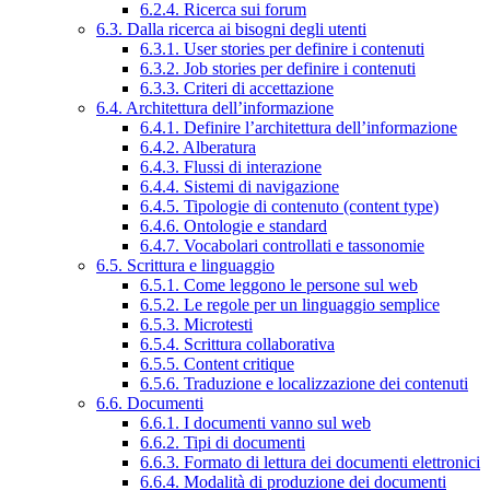
6.2.4. Ricerca sui forum
6.3. Dalla ricerca ai bisogni degli utenti
6.3.1. User stories per definire i contenuti
6.3.2. Job stories per definire i contenuti
6.3.3. Criteri di accettazione
6.4. Architettura dell’informazione
6.4.1. Definire l’architettura dell’informazione
6.4.2. Alberatura
6.4.3. Flussi di interazione
6.4.4. Sistemi di navigazione
6.4.5. Tipologie di contenuto (content type)
6.4.6. Ontologie e standard
6.4.7. Vocabolari controllati e tassonomie
6.5. Scrittura e linguaggio
6.5.1. Come leggono le persone sul web
6.5.2. Le regole per un linguaggio semplice
6.5.3. Microtesti
6.5.4. Scrittura collaborativa
6.5.5. Content critique
6.5.6. Traduzione e localizzazione dei contenuti
6.6. Documenti
6.6.1. I documenti vanno sul web
6.6.2. Tipi di documenti
6.6.3. Formato di lettura dei documenti elettronici
6.6.4. Modalità di produzione dei documenti