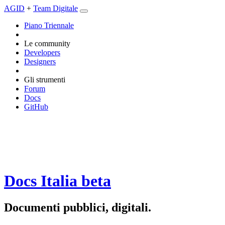
AGID
+
Team Digitale
Piano Triennale
Le community
Developers
Designers
Gli strumenti
Forum
Docs
GitHub
Docs Italia
beta
Documenti pubblici, digitali.