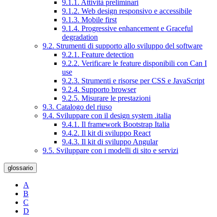
9.1.1. Attività preliminari
9.1.2. Web design responsivo e accessibile
9.1.3. Mobile first
9.1.4. Progressive enhancement e Graceful
degradation
9.2. Strumenti di supporto allo sviluppo del software
9.2.1. Feature detection
9.2.2. Verificare le feature disponibili con Can I
use
9.2.3. Strumenti e risorse per CSS e JavaScript
9.2.4. Supporto browser
9.2.5. Misurare le prestazioni
9.3. Catalogo del riuso
9.4. Sviluppare con il design system .italia
9.4.1. Il framework Bootstrap Italia
9.4.2. Il kit di sviluppo React
9.4.3. Il kit di sviluppo Angular
9.5. Sviluppare con i modelli di sito e servizi
glossario
A
B
C
D