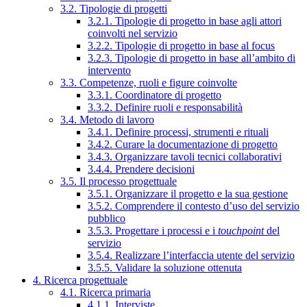
3.2. Tipologie di progetti
3.2.1. Tipologie di progetto in base agli attori
coinvolti nel servizio
3.2.2. Tipologie di progetto in base al focus
3.2.3. Tipologie di progetto in base all’ambito di
intervento
3.3. Competenze, ruoli e figure coinvolte
3.3.1. Coordinatore di progetto
3.3.2. Definire ruoli e responsabilità
3.4. Metodo di lavoro
3.4.1. Definire processi, strumenti e rituali
3.4.2. Curare la documentazione di progetto
3.4.3. Organizzare tavoli tecnici collaborativi
3.4.4. Prendere decisioni
3.5. Il processo progettuale
3.5.1. Organizzare il progetto e la sua gestione
3.5.2. Comprendere il contesto d’uso del servizio
pubblico
3.5.3. Progettare i processi e i
touchpoint
del
servizio
3.5.4. Realizzare l’interfaccia utente del servizio
3.5.5. Validare la soluzione ottenuta
4. Ricerca progettuale
4.1. Ricerca primaria
4.1.1. Interviste