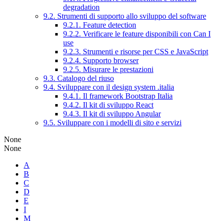
degradation
9.2. Strumenti di supporto allo sviluppo del software
9.2.1. Feature detection
9.2.2. Verificare le feature disponibili con Can I
use
9.2.3. Strumenti e risorse per CSS e JavaScript
9.2.4. Supporto browser
9.2.5. Misurare le prestazioni
9.3. Catalogo del riuso
9.4. Sviluppare con il design system .italia
9.4.1. Il framework Bootstrap Italia
9.4.2. Il kit di sviluppo React
9.4.3. Il kit di sviluppo Angular
9.5. Sviluppare con i modelli di sito e servizi
None
None
A
B
C
D
E
I
M