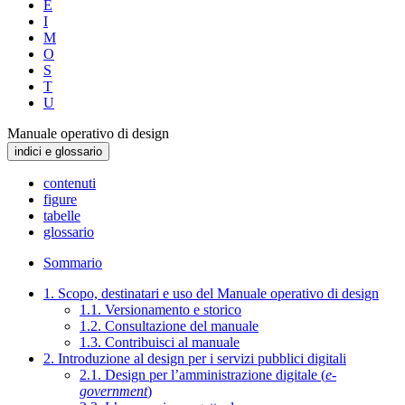
E
I
M
O
S
T
U
Manuale operativo di design
indici e glossario
contenuti
figure
tabelle
glossario
Sommario
1. Scopo, destinatari e uso del Manuale operativo di design
1.1. Versionamento e storico
1.2. Consultazione del manuale
1.3. Contribuisci al manuale
2. Introduzione al design per i servizi pubblici digitali
2.1. Design per l’amministrazione digitale (
e-
government
)