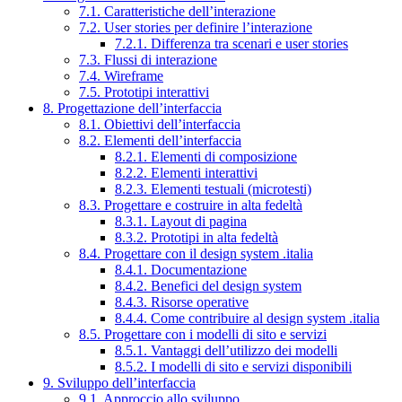
7.1. Caratteristiche dell’interazione
7.2. User stories per definire l’interazione
7.2.1. Differenza tra scenari e user stories
7.3. Flussi di interazione
7.4. Wireframe
7.5. Prototipi interattivi
8. Progettazione dell’interfaccia
8.1. Obiettivi dell’interfaccia
8.2. Elementi dell’interfaccia
8.2.1. Elementi di composizione
8.2.2. Elementi interattivi
8.2.3. Elementi testuali (microtesti)
8.3. Progettare e costruire in alta fedeltà
8.3.1. Layout di pagina
8.3.2. Prototipi in alta fedeltà
8.4. Progettare con il design system .italia
8.4.1. Documentazione
8.4.2. Benefici del design system
8.4.3. Risorse operative
8.4.4. Come contribuire al design system .italia
8.5. Progettare con i modelli di sito e servizi
8.5.1. Vantaggi dell’utilizzo dei modelli
8.5.2. I modelli di sito e servizi disponibili
9. Sviluppo dell’interfaccia
9.1. Approccio allo sviluppo