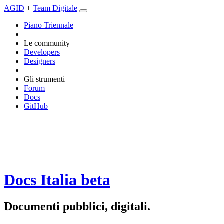
AGID
+
Team Digitale
Piano Triennale
Le community
Developers
Designers
Gli strumenti
Forum
Docs
GitHub
Docs Italia
beta
Documenti pubblici, digitali.