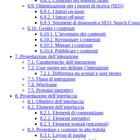
6.8.3. Consenso dei soggetti ritratti
6.9. Ottimizzazione per i motori di ricerca (SEO)
6.9.1. I fattori
on-page
6.9.2. I fattori
off-page
6.9.3. Strumenti di diagnostica SEO: Search Cons
6.10. Gestire i contenuti
6.10.1. L’inventario dei contenuti
6.10.2. Revisionare i contenuti
6.10.3. Migrare i contenuti
6.10.4. Pubblicare i contenuti
7. Progettazione dell’interazione
7.1. Caratteristiche dell’interazione
7.2. User stories per definire l’interazione
7.2.1. Differenza tra scenari e user stories
7.3. Flussi di interazione
7.4. Wireframe
7.5. Prototipi interattivi
8. Progettazione dell’interfaccia
8.1. Obiettivi dell’interfaccia
8.2. Elementi dell’interfaccia
8.2.1. Elementi di composizione
8.2.2. Elementi interattivi
8.2.3. Elementi testuali (microtesti)
8.3. Progettare e costruire in alta fedeltà
8.3.1. Layout di pagina