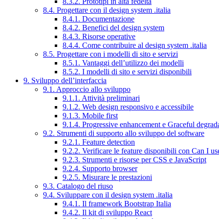
8.3.2. Prototipi in alta fedeltà
8.4. Progettare con il design system .italia
8.4.1. Documentazione
8.4.2. Benefici del design system
8.4.3. Risorse operative
8.4.4. Come contribuire al design system .italia
8.5. Progettare con i modelli di sito e servizi
8.5.1. Vantaggi dell’utilizzo dei modelli
8.5.2. I modelli di sito e servizi disponibili
9. Sviluppo dell’interfaccia
9.1. Approccio allo sviluppo
9.1.1. Attività preliminari
9.1.2. Web design responsivo e accessibile
9.1.3. Mobile first
9.1.4. Progressive enhancement e Graceful degrad
9.2. Strumenti di supporto allo sviluppo del software
9.2.1. Feature detection
9.2.2. Verificare le feature disponibili con Can I us
9.2.3. Strumenti e risorse per CSS e JavaScript
9.2.4. Supporto browser
9.2.5. Misurare le prestazioni
9.3. Catalogo del riuso
9.4. Sviluppare con il design system .italia
9.4.1. Il framework Bootstrap Italia
9.4.2. Il kit di sviluppo React