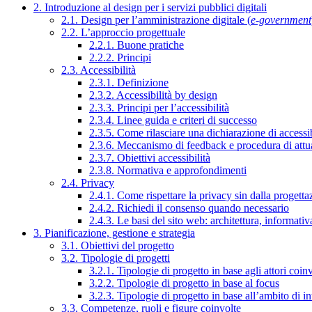
2. Introduzione al design per i servizi pubblici digitali
2.1. Design per l’amministrazione digitale (
e-government
2.2. L’approccio progettuale
2.2.1. Buone pratiche
2.2.2. Principi
2.3. Accessibilità
2.3.1. Definizione
2.3.2. Accessibilità by design
2.3.3. Principi per l’accessibilità
2.3.4. Linee guida e criteri di successo
2.3.5. Come rilasciare una dichiarazione di accessib
2.3.6. Meccanismo di feedback e procedura di attu
2.3.7. Obiettivi accessibilità
2.3.8. Normativa e approfondimenti
2.4. Privacy
2.4.1. Come rispettare la privacy sin dalla progettaz
2.4.2. Richiedi il consenso quando necessario
2.4.3. Le basi del sito web: architettura, informati
3. Pianificazione, gestione e strategia
3.1. Obiettivi del progetto
3.2. Tipologie di progetti
3.2.1. Tipologie di progetto in base agli attori coinv
3.2.2. Tipologie di progetto in base al focus
3.2.3. Tipologie di progetto in base all’ambito di i
3.3. Competenze, ruoli e figure coinvolte