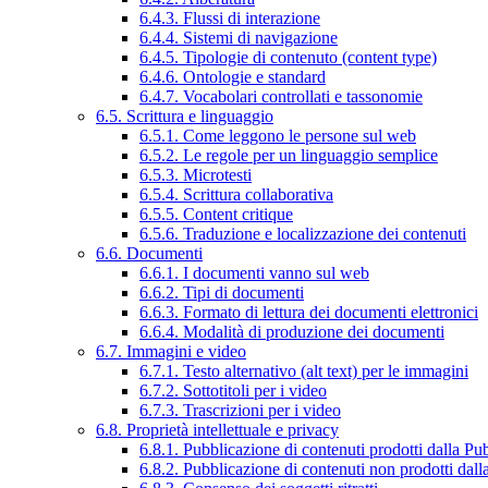
6.4.3. Flussi di interazione
6.4.4. Sistemi di navigazione
6.4.5. Tipologie di contenuto (content type)
6.4.6. Ontologie e standard
6.4.7. Vocabolari controllati e tassonomie
6.5. Scrittura e linguaggio
6.5.1. Come leggono le persone sul web
6.5.2. Le regole per un linguaggio semplice
6.5.3. Microtesti
6.5.4. Scrittura collaborativa
6.5.5. Content critique
6.5.6. Traduzione e localizzazione dei contenuti
6.6. Documenti
6.6.1. I documenti vanno sul web
6.6.2. Tipi di documenti
6.6.3. Formato di lettura dei documenti elettronici
6.6.4. Modalità di produzione dei documenti
6.7. Immagini e video
6.7.1. Testo alternativo (alt text) per le immagini
6.7.2. Sottotitoli per i video
6.7.3. Trascrizioni per i video
6.8. Proprietà intellettuale e privacy
6.8.1. Pubblicazione di contenuti prodotti dalla P
6.8.2. Pubblicazione di contenuti non prodotti dal