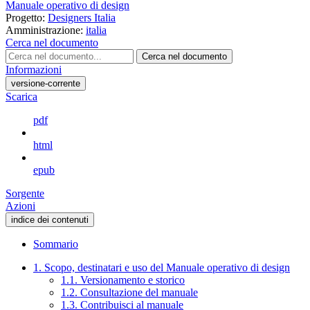
Manuale operativo di design
Progetto:
Designers Italia
Amministrazione:
italia
Cerca nel documento
Cerca nel documento
Informazioni
versione-corrente
Scarica
pdf
html
epub
Sorgente
Azioni
indice dei contenuti
Sommario
1. Scopo, destinatari e uso del Manuale operativo di design
1.1. Versionamento e storico
1.2. Consultazione del manuale
1.3. Contribuisci al manuale