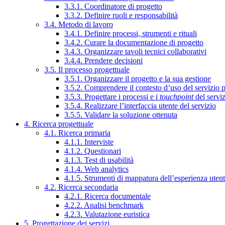
3.3.1. Coordinatore di progetto
3.3.2. Definire ruoli e responsabilità
3.4. Metodo di lavoro
3.4.1. Definire processi, strumenti e rituali
3.4.2. Curare la documentazione di progetto
3.4.3. Organizzare tavoli tecnici collaborativi
3.4.4. Prendere decisioni
3.5. Il processo progettuale
3.5.1. Organizzare il progetto e la sua gestione
3.5.2. Comprendere il contesto d’uso del servizio 
3.5.3. Progettare i processi e i
touchpoint
del servi
3.5.4. Realizzare l’interfaccia utente del servizio
3.5.5. Validare la soluzione ottenuta
4. Ricerca progettuale
4.1. Ricerca primaria
4.1.1. Interviste
4.1.2. Questionari
4.1.3. Test di usabilità
4.1.4. Web analytics
4.1.5. Strumenti di mappatura dell’esperienza uten
4.2. Ricerca secondaria
4.2.1. Ricerca documentale
4.2.2. Analisi benchmark
4.2.3. Valutazione euristica
5. Progettazione dei servizi