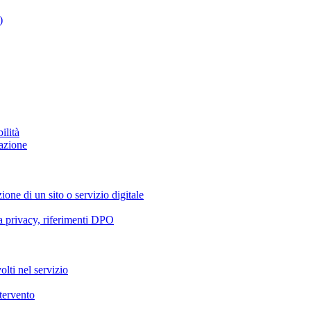
)
ilità
azione
ione di un sito o servizio digitale
va privacy, riferimenti DPO
olti nel servizio
ntervento