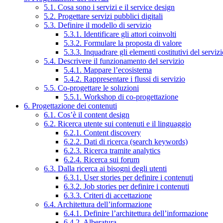
5.1. Cosa sono i servizi e il service design
5.2. Progettare servizi pubblici digitali
5.3. Definire il modello di servizio
5.3.1. Identificare gli attori coinvolti
5.3.2. Formulare la proposta di valore
5.3.3. Inquadrare gli elementi costitutivi del serviz
5.4. Descrivere il funzionamento del servizio
5.4.1. Mappare l’ecosistema
5.4.2. Rappresentare i flussi di servizio
5.5. Co-progettare le soluzioni
5.5.1. Workshop di co-progettazione
6. Progettazione dei contenuti
6.1. Cos’è il content design
6.2. Ricerca utente sui contenuti e il linguaggio
6.2.1. Content discovery
6.2.2. Dati di ricerca (search keywords)
6.2.3. Ricerca tramite analytics
6.2.4. Ricerca sui forum
6.3. Dalla ricerca ai bisogni degli utenti
6.3.1. User stories per definire i contenuti
6.3.2. Job stories per definire i contenuti
6.3.3. Criteri di accettazione
6.4. Architettura dell’informazione
6.4.1. Definire l’architettura dell’informazione
6.4.2. Alberatura