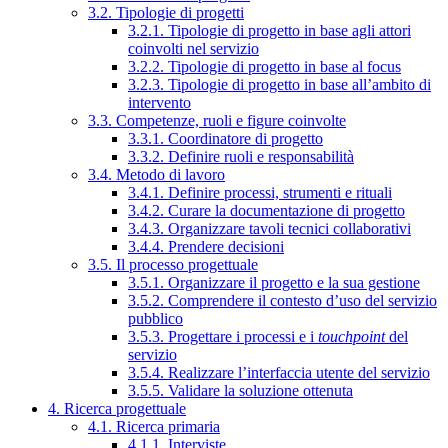
3.2. Tipologie di progetti
3.2.1. Tipologie di progetto in base agli attori
coinvolti nel servizio
3.2.2. Tipologie di progetto in base al focus
3.2.3. Tipologie di progetto in base all’ambito di
intervento
3.3. Competenze, ruoli e figure coinvolte
3.3.1. Coordinatore di progetto
3.3.2. Definire ruoli e responsabilità
3.4. Metodo di lavoro
3.4.1. Definire processi, strumenti e rituali
3.4.2. Curare la documentazione di progetto
3.4.3. Organizzare tavoli tecnici collaborativi
3.4.4. Prendere decisioni
3.5. Il processo progettuale
3.5.1. Organizzare il progetto e la sua gestione
3.5.2. Comprendere il contesto d’uso del servizio
pubblico
3.5.3. Progettare i processi e i
touchpoint
del
servizio
3.5.4. Realizzare l’interfaccia utente del servizio
3.5.5. Validare la soluzione ottenuta
4. Ricerca progettuale
4.1. Ricerca primaria
4.1.1. Interviste