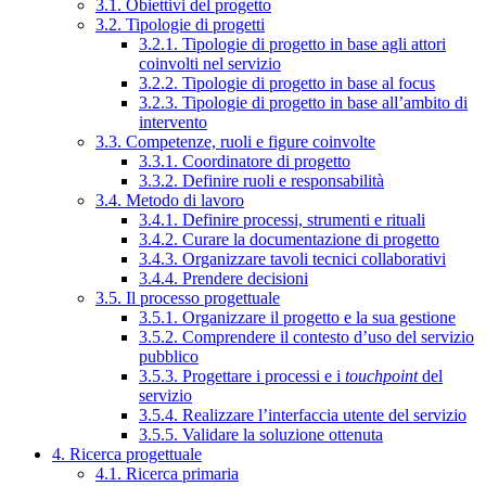
3.1. Obiettivi del progetto
3.2. Tipologie di progetti
3.2.1. Tipologie di progetto in base agli attori
coinvolti nel servizio
3.2.2. Tipologie di progetto in base al focus
3.2.3. Tipologie di progetto in base all’ambito di
intervento
3.3. Competenze, ruoli e figure coinvolte
3.3.1. Coordinatore di progetto
3.3.2. Definire ruoli e responsabilità
3.4. Metodo di lavoro
3.4.1. Definire processi, strumenti e rituali
3.4.2. Curare la documentazione di progetto
3.4.3. Organizzare tavoli tecnici collaborativi
3.4.4. Prendere decisioni
3.5. Il processo progettuale
3.5.1. Organizzare il progetto e la sua gestione
3.5.2. Comprendere il contesto d’uso del servizio
pubblico
3.5.3. Progettare i processi e i
touchpoint
del
servizio
3.5.4. Realizzare l’interfaccia utente del servizio
3.5.5. Validare la soluzione ottenuta
4. Ricerca progettuale
4.1. Ricerca primaria