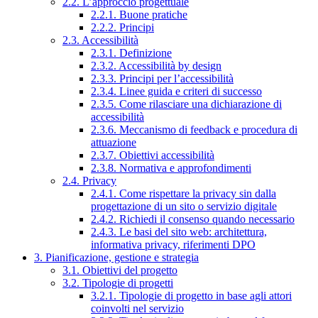
2.2. L’approccio progettuale
2.2.1. Buone pratiche
2.2.2. Principi
2.3. Accessibilità
2.3.1. Definizione
2.3.2. Accessibilità by design
2.3.3. Principi per l’accessibilità
2.3.4. Linee guida e criteri di successo
2.3.5. Come rilasciare una dichiarazione di
accessibilità
2.3.6. Meccanismo di feedback e procedura di
attuazione
2.3.7. Obiettivi accessibilità
2.3.8. Normativa e approfondimenti
2.4. Privacy
2.4.1. Come rispettare la privacy sin dalla
progettazione di un sito o servizio digitale
2.4.2. Richiedi il consenso quando necessario
2.4.3. Le basi del sito web: architettura,
informativa privacy, riferimenti DPO
3. Pianificazione, gestione e strategia
3.1. Obiettivi del progetto
3.2. Tipologie di progetti
3.2.1. Tipologie di progetto in base agli attori
coinvolti nel servizio