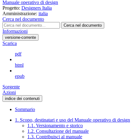
Manuale operativo di design
Progetto:
Designers Italia
Amministrazione:
italia
Cerca nel documento
Cerca nel documento
Informazioni
versione-corrente
Scarica
pdf
html
epub
Sorgente
Azioni
indice dei contenuti
Sommario
1. Scopo, destinatari e uso del Manuale operativo di design
1.1. Versionamento e storico
1.2. Consultazione del manuale
1.3. Contribuisci al manuale