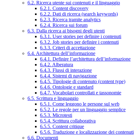
6.2. Ricerca utente sui contenuti e il linguaggio
6.2.1. Content discovery
6.2.2. Dati di ricerca (search keywords)
6.2.3. Ricerca tramite analytics
6.2.4. Ricerca sui forum
6.3. Dalla ricerca ai bisogni degli utenti
6.3.1. User stories per definire i contenuti
6.3.2. Job stories per definire i contenuti
6.3.3. Criteri di accettazione
6.4. Architettura dell’informazione
6.4.1. Definire l’architettura dell’informazione
6.4.2. Alberatura
6.4.3. Flussi di interazione
6.4.4. Sistemi di navigazione
6.4.5. Tipologie di contenuto (content type)
6.4.6. Ontologie e standard
6.4.7. Vocabolari controllati e tassonomie
6.5. Scrittura e linguaggio
6.5.1. Come leggono le persone sul web
6.5.2. Le regole per un linguaggio semplice
6.5.3. Microtesti
6.5.4. Scrittura collaborativa
6.5.5. Content critique
6.5.6. Traduzione e localizzazione dei contenuti
6.6. Documenti