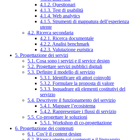
4.1.2. Questionari
4.1.3. Test di usabilità
4.1.4. Web analytics
4.1.5. Strumenti di mappatura dell’esperienza
utente
4.2. Ricerca secondaria
4.2.1. Ricerca documentale
4.2.2. Analisi benchmark
4.2.3. Valutazione euristica
5. Progettazione dei servizi
5.1. Cosa sono i servizi e il service design
5.2. Progettare servizi pubblici digitali
5.3. Definire il modello di servizio
5.3.1. Identificare gli attori coinvolti
5.3.2. Formulare la proposta di valore
5.3.3. Inquadrare gli elementi costitutivi del
servizio
5.4. Descrivere il funzionamento del servizio
5.4.1. Mappare l’ecosistema
5.4.2. Rappresentare i flussi di servizio
5.5. Co-progettare le soluzioni
5.5.1. Workshop di co-progettazione
6. Progettazione dei contenuti
6.1. Cos’è il content design
6.2. Ricerca utente sui contenuti e il linguaggio