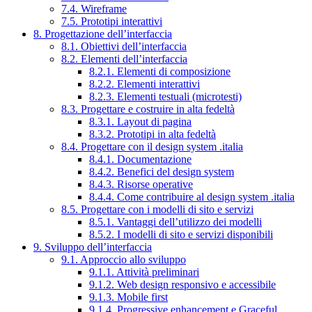
7.4. Wireframe
7.5. Prototipi interattivi
8. Progettazione dell’interfaccia
8.1. Obiettivi dell’interfaccia
8.2. Elementi dell’interfaccia
8.2.1. Elementi di composizione
8.2.2. Elementi interattivi
8.2.3. Elementi testuali (microtesti)
8.3. Progettare e costruire in alta fedeltà
8.3.1. Layout di pagina
8.3.2. Prototipi in alta fedeltà
8.4. Progettare con il design system .italia
8.4.1. Documentazione
8.4.2. Benefici del design system
8.4.3. Risorse operative
8.4.4. Come contribuire al design system .italia
8.5. Progettare con i modelli di sito e servizi
8.5.1. Vantaggi dell’utilizzo dei modelli
8.5.2. I modelli di sito e servizi disponibili
9. Sviluppo dell’interfaccia
9.1. Approccio allo sviluppo
9.1.1. Attività preliminari
9.1.2. Web design responsivo e accessibile
9.1.3. Mobile first
9.1.4. Progressive enhancement e Graceful