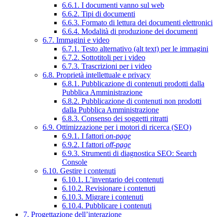
6.6.1. I documenti vanno sul web
6.6.2. Tipi di documenti
6.6.3. Formato di lettura dei documenti elettronici
6.6.4. Modalità di produzione dei documenti
6.7. Immagini e video
6.7.1. Testo alternativo (alt text) per le immagini
6.7.2. Sottotitoli per i video
6.7.3. Trascrizioni per i video
6.8. Proprietà intellettuale e privacy
6.8.1. Pubblicazione di contenuti prodotti dalla
Pubblica Amministrazione
6.8.2. Pubblicazione di contenuti non prodotti
dalla Pubblica Amministrazione
6.8.3. Consenso dei soggetti ritratti
6.9. Ottimizzazione per i motori di ricerca (SEO)
6.9.1. I fattori
on-page
6.9.2. I fattori
off-page
6.9.3. Strumenti di diagnostica SEO: Search
Console
6.10. Gestire i contenuti
6.10.1. L’inventario dei contenuti
6.10.2. Revisionare i contenuti
6.10.3. Migrare i contenuti
6.10.4. Pubblicare i contenuti
7. Progettazione dell’interazione