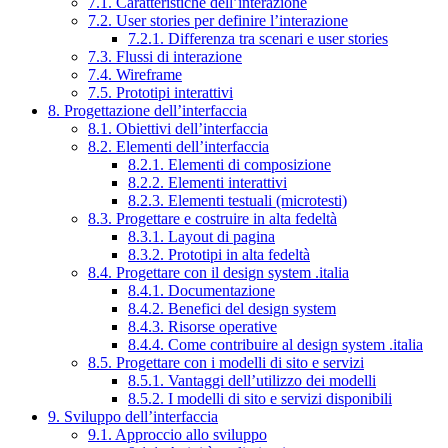
7.1. Caratteristiche dell’interazione
7.2. User stories per definire l’interazione
7.2.1. Differenza tra scenari e user stories
7.3. Flussi di interazione
7.4. Wireframe
7.5. Prototipi interattivi
8. Progettazione dell’interfaccia
8.1. Obiettivi dell’interfaccia
8.2. Elementi dell’interfaccia
8.2.1. Elementi di composizione
8.2.2. Elementi interattivi
8.2.3. Elementi testuali (microtesti)
8.3. Progettare e costruire in alta fedeltà
8.3.1. Layout di pagina
8.3.2. Prototipi in alta fedeltà
8.4. Progettare con il design system .italia
8.4.1. Documentazione
8.4.2. Benefici del design system
8.4.3. Risorse operative
8.4.4. Come contribuire al design system .italia
8.5. Progettare con i modelli di sito e servizi
8.5.1. Vantaggi dell’utilizzo dei modelli
8.5.2. I modelli di sito e servizi disponibili
9. Sviluppo dell’interfaccia
9.1. Approccio allo sviluppo