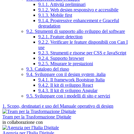
9.1.1. Attività preliminari
9.1.2. Web design responsivo e accessibile
9.1.3. Mobile first
9.1.4. Progressive enhancement e Graceful
degradation
9.2. Strumenti di supporto allo sviluppo del software
9.2.1. Feature detection
9.2.2. Verificare le feature disponibili con Can I
use
9.2.3. Strumenti e risorse per CSS e JavaScript
9.2.4. Supporto browser
9.2.5. Misurare le prestazioni
9.3. Catalogo del riuso
9.4. Sviluppare con il design system .italia
9.4.1. Il framework Bootstrap Italia
9.4.2. Il kit di sviluppo React
9.4.3. Il kit di sviluppo Angular
9.5. Sviluppare con i modelli di sito e servizi
1. Scopo, destinatari e uso del Manuale operativo di design
Team per la Trasformazione Digitale
in collaborazione con
Agenzia per l'Italia Digitale