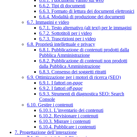
6.6.1. I documenti vanno sul web
6.6.2. Tipi di documenti
6.6.3. Formato di lettura dei documenti elettronici
6.6.4. Modalità di produzione dei documenti
6.7. Immagini e video
6.7.1. Testo alternativo (alt text) per le immagini
6.7.2. Sottotitoli per i video
6.7.3. Trascrizioni per i video
6.8. Proprietà intellettuale e privacy
6.8.1. Pubblicazione di contenuti prodotti dalla
Pubblica Amministrazione
6.8.2. Pubblicazione di contenuti non prodotti
dalla Pubblica Amministrazione
6.8.3. Consenso dei soggetti ritratti
6.9. Ottimizzazione per i motori di ricerca (SEO)
6.9.1. I fattori
on-page
6.9.2. I fattori
off-page
6.9.3. Strumenti di diagnostica SEO: Search
Console
6.10. Gestire i contenuti
6.10.1. L’inventario dei contenuti
6.10.2. Revisionare i contenuti
6.10.3. Migrare i contenuti
6.10.4. Pubblicare i contenuti
7. Progettazione dell’interazione