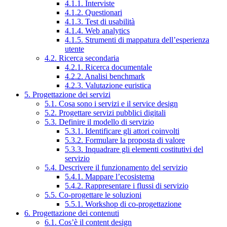
4.1.1. Interviste
4.1.2. Questionari
4.1.3. Test di usabilità
4.1.4. Web analytics
4.1.5. Strumenti di mappatura dell’esperienza
utente
4.2. Ricerca secondaria
4.2.1. Ricerca documentale
4.2.2. Analisi benchmark
4.2.3. Valutazione euristica
5. Progettazione dei servizi
5.1. Cosa sono i servizi e il service design
5.2. Progettare servizi pubblici digitali
5.3. Definire il modello di servizio
5.3.1. Identificare gli attori coinvolti
5.3.2. Formulare la proposta di valore
5.3.3. Inquadrare gli elementi costitutivi del
servizio
5.4. Descrivere il funzionamento del servizio
5.4.1. Mappare l’ecosistema
5.4.2. Rappresentare i flussi di servizio
5.5. Co-progettare le soluzioni
5.5.1. Workshop di co-progettazione
6. Progettazione dei contenuti
6.1. Cos’è il content design