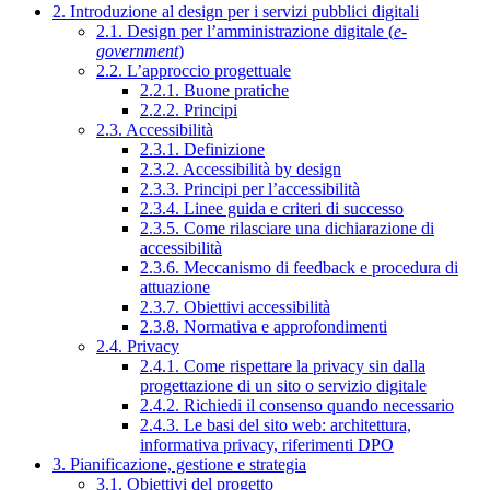
2. Introduzione al design per i servizi pubblici digitali
2.1. Design per l’amministrazione digitale (
e-
government
)
2.2. L’approccio progettuale
2.2.1. Buone pratiche
2.2.2. Principi
2.3. Accessibilità
2.3.1. Definizione
2.3.2. Accessibilità by design
2.3.3. Principi per l’accessibilità
2.3.4. Linee guida e criteri di successo
2.3.5. Come rilasciare una dichiarazione di
accessibilità
2.3.6. Meccanismo di feedback e procedura di
attuazione
2.3.7. Obiettivi accessibilità
2.3.8. Normativa e approfondimenti
2.4. Privacy
2.4.1. Come rispettare la privacy sin dalla
progettazione di un sito o servizio digitale
2.4.2. Richiedi il consenso quando necessario
2.4.3. Le basi del sito web: architettura,
informativa privacy, riferimenti DPO
3. Pianificazione, gestione e strategia
3.1. Obiettivi del progetto