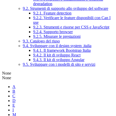
degradation
9.2. Strumenti di supporto allo sviluppo del software
9.2.1. Feature detection
9.2.2. Verificare le feature disponibili con Can I
use
9.2.3. Strumenti e risorse per CSS e JavaScript
9.2.4. Supporto browser
9.2.5. Misurare le prestazioni
9.3. Catalogo del riuso
9.4. Sviluppare con il design system .italia
9.4.1. Il framework Bootstrap Italia
9.4.2. Il kit di sviluppo React
9.4.3. Il kit di sviluppo Angular
9.5. Sviluppare con i modelli di sito e servizi
None
None
A
B
C
D
E
I
M