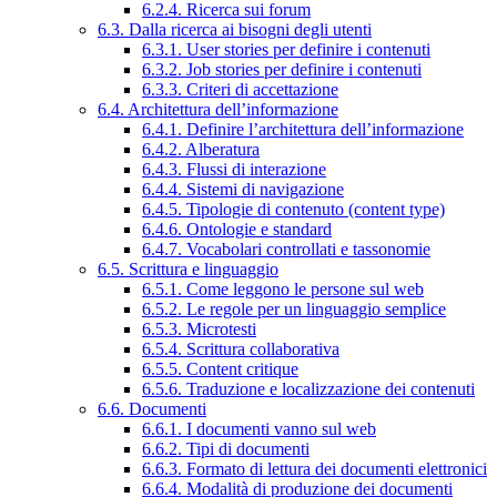
6.2.4. Ricerca sui forum
6.3. Dalla ricerca ai bisogni degli utenti
6.3.1. User stories per definire i contenuti
6.3.2. Job stories per definire i contenuti
6.3.3. Criteri di accettazione
6.4. Architettura dell’informazione
6.4.1. Definire l’architettura dell’informazione
6.4.2. Alberatura
6.4.3. Flussi di interazione
6.4.4. Sistemi di navigazione
6.4.5. Tipologie di contenuto (content type)
6.4.6. Ontologie e standard
6.4.7. Vocabolari controllati e tassonomie
6.5. Scrittura e linguaggio
6.5.1. Come leggono le persone sul web
6.5.2. Le regole per un linguaggio semplice
6.5.3. Microtesti
6.5.4. Scrittura collaborativa
6.5.5. Content critique
6.5.6. Traduzione e localizzazione dei contenuti
6.6. Documenti
6.6.1. I documenti vanno sul web
6.6.2. Tipi di documenti
6.6.3. Formato di lettura dei documenti elettronici
6.6.4. Modalità di produzione dei documenti