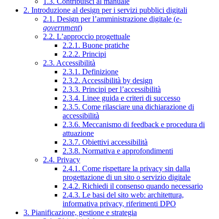
1.3. Contribuisci al manuale
2. Introduzione al design per i servizi pubblici digitali
2.1. Design per l’amministrazione digitale (
e-
government
)
2.2. L’approccio progettuale
2.2.1. Buone pratiche
2.2.2. Principi
2.3. Accessibilità
2.3.1. Definizione
2.3.2. Accessibilità by design
2.3.3. Principi per l’accessibilità
2.3.4. Linee guida e criteri di successo
2.3.5. Come rilasciare una dichiarazione di
accessibilità
2.3.6. Meccanismo di feedback e procedura di
attuazione
2.3.7. Obiettivi accessibilità
2.3.8. Normativa e approfondimenti
2.4. Privacy
2.4.1. Come rispettare la privacy sin dalla
progettazione di un sito o servizio digitale
2.4.2. Richiedi il consenso quando necessario
2.4.3. Le basi del sito web: architettura,
informativa privacy, riferimenti DPO
3. Pianificazione, gestione e strategia