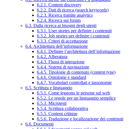
6.2.1. Content discovery
6.2.2. Dati di ricerca (search keywords)
6.2.3. Ricerca tramite analytics
6.2.4. Ricerca sui forum
6.3. Dalla ricerca ai bisogni degli utenti
6.3.1. User stories per definire i contenuti
6.3.2. Job stories per definire i contenuti
6.3.3. Criteri di accettazione
6.4. Architettura dell’informazione
6.4.1. Definire l’architettura dell’informazione
6.4.2. Alberatura
6.4.3. Flussi di interazione
6.4.4. Sistemi di navigazione
6.4.5. Tipologie di contenuto (content type)
6.4.6. Ontologie e standard
6.4.7. Vocabolari controllati e tassonomie
6.5. Scrittura e linguaggio
6.5.1. Come leggono le persone sul web
6.5.2. Le regole per un linguaggio semplice
6.5.3. Microtesti
6.5.4. Scrittura collaborativa
6.5.5. Content critique
6.5.6. Traduzione e localizzazione dei contenuti
6.6. Documenti