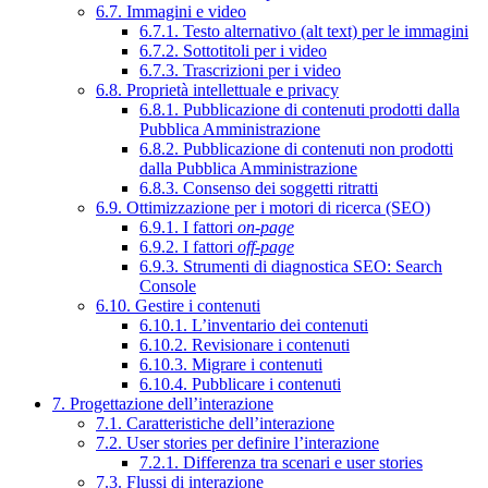
6.7. Immagini e video
6.7.1. Testo alternativo (alt text) per le immagini
6.7.2. Sottotitoli per i video
6.7.3. Trascrizioni per i video
6.8. Proprietà intellettuale e privacy
6.8.1. Pubblicazione di contenuti prodotti dalla
Pubblica Amministrazione
6.8.2. Pubblicazione di contenuti non prodotti
dalla Pubblica Amministrazione
6.8.3. Consenso dei soggetti ritratti
6.9. Ottimizzazione per i motori di ricerca (SEO)
6.9.1. I fattori
on-page
6.9.2. I fattori
off-page
6.9.3. Strumenti di diagnostica SEO: Search
Console
6.10. Gestire i contenuti
6.10.1. L’inventario dei contenuti
6.10.2. Revisionare i contenuti
6.10.3. Migrare i contenuti
6.10.4. Pubblicare i contenuti
7. Progettazione dell’interazione
7.1. Caratteristiche dell’interazione
7.2. User stories per definire l’interazione
7.2.1. Differenza tra scenari e user stories
7.3. Flussi di interazione