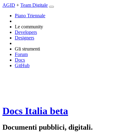
AGID
+
Team Digitale
Piano Triennale
Le community
Developers
Designers
Gli strumenti
Forum
Docs
GitHub
Docs Italia
beta
Documenti pubblici, digitali.