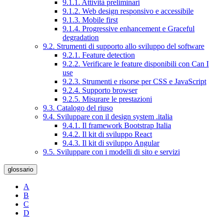
9.1.1. Attività preliminari
9.1.2. Web design responsivo e accessibile
9.1.3. Mobile first
9.1.4. Progressive enhancement e Graceful
degradation
9.2. Strumenti di supporto allo sviluppo del software
9.2.1. Feature detection
9.2.2. Verificare le feature disponibili con Can I
use
9.2.3. Strumenti e risorse per CSS e JavaScript
9.2.4. Supporto browser
9.2.5. Misurare le prestazioni
9.3. Catalogo del riuso
9.4. Sviluppare con il design system .italia
9.4.1. Il framework Bootstrap Italia
9.4.2. Il kit di sviluppo React
9.4.3. Il kit di sviluppo Angular
9.5. Sviluppare con i modelli di sito e servizi
glossario
A
B
C
D