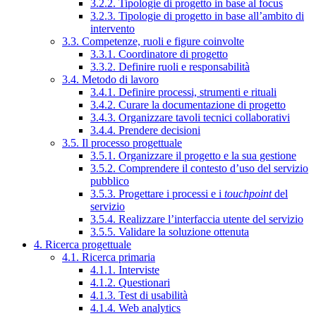
3.2.2. Tipologie di progetto in base al focus
3.2.3. Tipologie di progetto in base all’ambito di
intervento
3.3. Competenze, ruoli e figure coinvolte
3.3.1. Coordinatore di progetto
3.3.2. Definire ruoli e responsabilità
3.4. Metodo di lavoro
3.4.1. Definire processi, strumenti e rituali
3.4.2. Curare la documentazione di progetto
3.4.3. Organizzare tavoli tecnici collaborativi
3.4.4. Prendere decisioni
3.5. Il processo progettuale
3.5.1. Organizzare il progetto e la sua gestione
3.5.2. Comprendere il contesto d’uso del servizio
pubblico
3.5.3. Progettare i processi e i
touchpoint
del
servizio
3.5.4. Realizzare l’interfaccia utente del servizio
3.5.5. Validare la soluzione ottenuta
4. Ricerca progettuale
4.1. Ricerca primaria
4.1.1. Interviste
4.1.2. Questionari
4.1.3. Test di usabilità
4.1.4. Web analytics