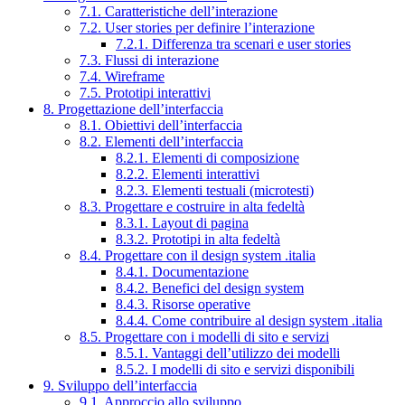
7.1. Caratteristiche dell’interazione
7.2. User stories per definire l’interazione
7.2.1. Differenza tra scenari e user stories
7.3. Flussi di interazione
7.4. Wireframe
7.5. Prototipi interattivi
8. Progettazione dell’interfaccia
8.1. Obiettivi dell’interfaccia
8.2. Elementi dell’interfaccia
8.2.1. Elementi di composizione
8.2.2. Elementi interattivi
8.2.3. Elementi testuali (microtesti)
8.3. Progettare e costruire in alta fedeltà
8.3.1. Layout di pagina
8.3.2. Prototipi in alta fedeltà
8.4. Progettare con il design system .italia
8.4.1. Documentazione
8.4.2. Benefici del design system
8.4.3. Risorse operative
8.4.4. Come contribuire al design system .italia
8.5. Progettare con i modelli di sito e servizi
8.5.1. Vantaggi dell’utilizzo dei modelli
8.5.2. I modelli di sito e servizi disponibili
9. Sviluppo dell’interfaccia
9.1. Approccio allo sviluppo