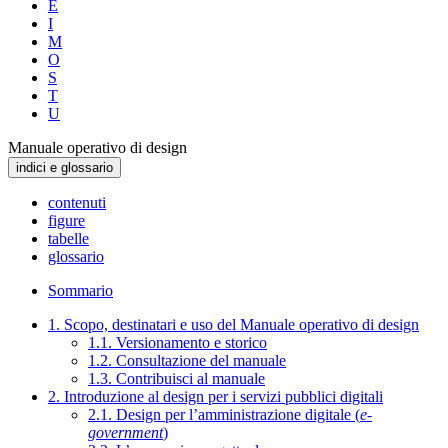
E
I
M
O
S
T
U
Manuale operativo di design
indici e glossario
contenuti
figure
tabelle
glossario
Sommario
1. Scopo, destinatari e uso del Manuale operativo di design
1.1. Versionamento e storico
1.2. Consultazione del manuale
1.3. Contribuisci al manuale
2. Introduzione al design per i servizi pubblici digitali
2.1. Design per l’amministrazione digitale (
e-
government
)