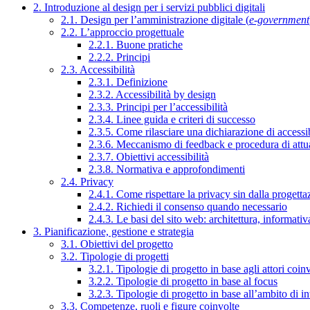
2. Introduzione al design per i servizi pubblici digitali
2.1. Design per l’amministrazione digitale (
e-government
2.2. L’approccio progettuale
2.2.1. Buone pratiche
2.2.2. Principi
2.3. Accessibilità
2.3.1. Definizione
2.3.2. Accessibilità by design
2.3.3. Principi per l’accessibilità
2.3.4. Linee guida e criteri di successo
2.3.5. Come rilasciare una dichiarazione di accessib
2.3.6. Meccanismo di feedback e procedura di attu
2.3.7. Obiettivi accessibilità
2.3.8. Normativa e approfondimenti
2.4. Privacy
2.4.1. Come rispettare la privacy sin dalla progettaz
2.4.2. Richiedi il consenso quando necessario
2.4.3. Le basi del sito web: architettura, informati
3. Pianificazione, gestione e strategia
3.1. Obiettivi del progetto
3.2. Tipologie di progetti
3.2.1. Tipologie di progetto in base agli attori coinv
3.2.2. Tipologie di progetto in base al focus
3.2.3. Tipologie di progetto in base all’ambito di i
3.3. Competenze, ruoli e figure coinvolte