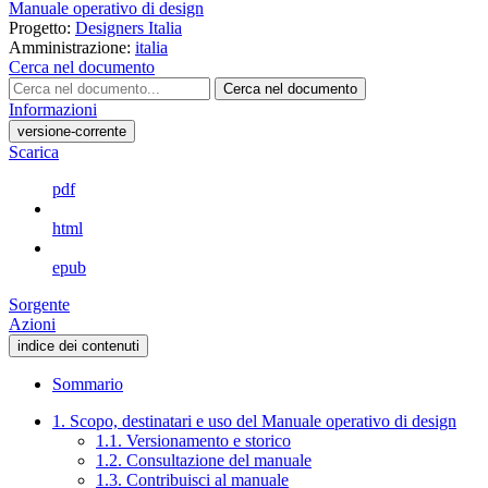
Manuale operativo di design
Progetto:
Designers Italia
Amministrazione:
italia
Cerca nel documento
Cerca nel documento
Informazioni
versione-corrente
Scarica
pdf
html
epub
Sorgente
Azioni
indice dei contenuti
Sommario
1. Scopo, destinatari e uso del Manuale operativo di design
1.1. Versionamento e storico
1.2. Consultazione del manuale
1.3. Contribuisci al manuale