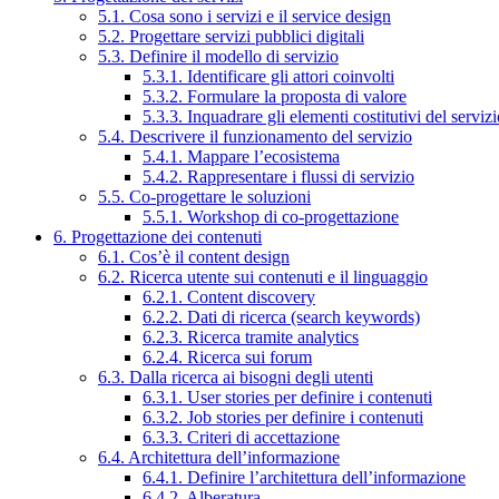
5.1. Cosa sono i servizi e il service design
5.2. Progettare servizi pubblici digitali
5.3. Definire il modello di servizio
5.3.1. Identificare gli attori coinvolti
5.3.2. Formulare la proposta di valore
5.3.3. Inquadrare gli elementi costitutivi del serviz
5.4. Descrivere il funzionamento del servizio
5.4.1. Mappare l’ecosistema
5.4.2. Rappresentare i flussi di servizio
5.5. Co-progettare le soluzioni
5.5.1. Workshop di co-progettazione
6. Progettazione dei contenuti
6.1. Cos’è il content design
6.2. Ricerca utente sui contenuti e il linguaggio
6.2.1. Content discovery
6.2.2. Dati di ricerca (search keywords)
6.2.3. Ricerca tramite analytics
6.2.4. Ricerca sui forum
6.3. Dalla ricerca ai bisogni degli utenti
6.3.1. User stories per definire i contenuti
6.3.2. Job stories per definire i contenuti
6.3.3. Criteri di accettazione
6.4. Architettura dell’informazione
6.4.1. Definire l’architettura dell’informazione
6.4.2. Alberatura