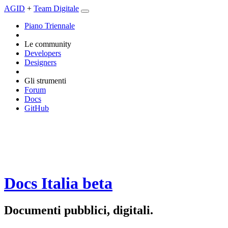
AGID
+
Team Digitale
Piano Triennale
Le community
Developers
Designers
Gli strumenti
Forum
Docs
GitHub
Docs Italia
beta
Documenti pubblici, digitali.