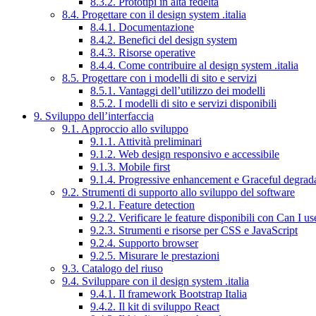
8.3.2. Prototipi in alta fedeltà
8.4. Progettare con il design system .italia
8.4.1. Documentazione
8.4.2. Benefici del design system
8.4.3. Risorse operative
8.4.4. Come contribuire al design system .italia
8.5. Progettare con i modelli di sito e servizi
8.5.1. Vantaggi dell’utilizzo dei modelli
8.5.2. I modelli di sito e servizi disponibili
9. Sviluppo dell’interfaccia
9.1. Approccio allo sviluppo
9.1.1. Attività preliminari
9.1.2. Web design responsivo e accessibile
9.1.3. Mobile first
9.1.4. Progressive enhancement e Graceful degrad
9.2. Strumenti di supporto allo sviluppo del software
9.2.1. Feature detection
9.2.2. Verificare le feature disponibili con Can I us
9.2.3. Strumenti e risorse per CSS e JavaScript
9.2.4. Supporto browser
9.2.5. Misurare le prestazioni
9.3. Catalogo del riuso
9.4. Sviluppare con il design system .italia
9.4.1. Il framework Bootstrap Italia
9.4.2. Il kit di sviluppo React