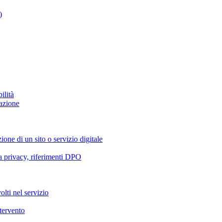
)
ilità
azione
ione di un sito o servizio digitale
va privacy, riferimenti DPO
olti nel servizio
ntervento