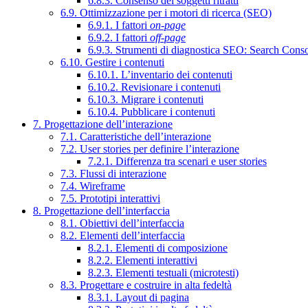
6.8.3. Consenso dei soggetti ritratti
6.9. Ottimizzazione per i motori di ricerca (SEO)
6.9.1. I fattori
on-page
6.9.2. I fattori
off-page
6.9.3. Strumenti di diagnostica SEO: Search Cons
6.10. Gestire i contenuti
6.10.1. L’inventario dei contenuti
6.10.2. Revisionare i contenuti
6.10.3. Migrare i contenuti
6.10.4. Pubblicare i contenuti
7. Progettazione dell’interazione
7.1. Caratteristiche dell’interazione
7.2. User stories per definire l’interazione
7.2.1. Differenza tra scenari e user stories
7.3. Flussi di interazione
7.4. Wireframe
7.5. Prototipi interattivi
8. Progettazione dell’interfaccia
8.1. Obiettivi dell’interfaccia
8.2. Elementi dell’interfaccia
8.2.1. Elementi di composizione
8.2.2. Elementi interattivi
8.2.3. Elementi testuali (microtesti)
8.3. Progettare e costruire in alta fedeltà
8.3.1. Layout di pagina