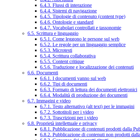
6.4.3. Flussi di interazione
6.4.4. Sistemi di navigazione
6.4.5. Tipologie di contenuto (content type)
6.4.6. Ontologie e standard
6.4.7. Vocabolari controllati e tassonomie
6.5. Scrittura e linguaggio
6.5.1. Come leggono le persone sul web
6.5.2. Le regole per un linguaggio semplice
6.5.3. Microtesti
6.5.4. Scrittura collaborativa
6.5.5. Content critique
6.5.6. Traduzione e localizzazione dei contenuti
6.6. Documenti
6.6.1. I documenti vanno sul web
6.6.2. Tipi di documenti
6.6.3. Formato di lettura dei documenti elettronici
6.6.4. Modalità di produzione dei documenti
6.7. Immagini e video
6.7.1. Testo alternativo (alt text) per le immagini
6.7.2. Sottotitoli per i video
6.7.3. Trascrizioni per i video
6.8. Proprietà intellettuale e privacy
6.8.1. Pubblicazione di contenuti prodotti dalla P
6.8.2. Pubblicazione di contenuti non prodotti dal