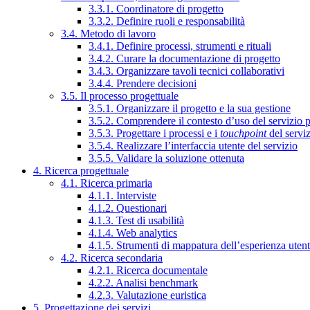
3.3.1. Coordinatore di progetto
3.3.2. Definire ruoli e responsabilità
3.4. Metodo di lavoro
3.4.1. Definire processi, strumenti e rituali
3.4.2. Curare la documentazione di progetto
3.4.3. Organizzare tavoli tecnici collaborativi
3.4.4. Prendere decisioni
3.5. Il processo progettuale
3.5.1. Organizzare il progetto e la sua gestione
3.5.2. Comprendere il contesto d’uso del servizio 
3.5.3. Progettare i processi e i
touchpoint
del servi
3.5.4. Realizzare l’interfaccia utente del servizio
3.5.5. Validare la soluzione ottenuta
4. Ricerca progettuale
4.1. Ricerca primaria
4.1.1. Interviste
4.1.2. Questionari
4.1.3. Test di usabilità
4.1.4. Web analytics
4.1.5. Strumenti di mappatura dell’esperienza uten
4.2. Ricerca secondaria
4.2.1. Ricerca documentale
4.2.2. Analisi benchmark
4.2.3. Valutazione euristica
5. Progettazione dei servizi