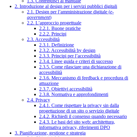
1.3. Contribuisci al manuale
2. Introduzione al design per i servizi pubblici digitali
2.1. Design per l’amministrazione digitale (
e-
government
)
2.2. L’approccio progettuale
2.2.1. Buone pratiche
2.2.2. Principi
2.3. Accessibilità
2.3.1. Definizione
2.3.2. Accessibilità by design
2.3.3. Principi per l’accessibilità
2.3.4. Linee guida e criteri di successo
2.3.5. Come rilasciare una dichiarazione di
accessibilità
2.3.6. Meccanismo di feedback e procedura di
attuazione
2.3.7. Obiettivi accessibilità
2.3.8. Normativa e approfondimenti
2.4. Privacy
2.4.1. Come rispettare la privacy sin dalla
progettazione di un sito o servizio digitale
2.4.2. Richiedi il consenso quando necessario
2.4.3. Le basi del sito web: architettura,
informativa privacy, riferimenti DPO
3. Pianificazione, gestione e strategia