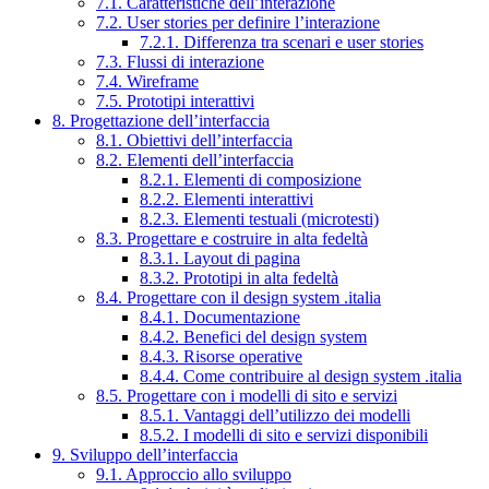
7.1. Caratteristiche dell’interazione
7.2. User stories per definire l’interazione
7.2.1. Differenza tra scenari e user stories
7.3. Flussi di interazione
7.4. Wireframe
7.5. Prototipi interattivi
8. Progettazione dell’interfaccia
8.1. Obiettivi dell’interfaccia
8.2. Elementi dell’interfaccia
8.2.1. Elementi di composizione
8.2.2. Elementi interattivi
8.2.3. Elementi testuali (microtesti)
8.3. Progettare e costruire in alta fedeltà
8.3.1. Layout di pagina
8.3.2. Prototipi in alta fedeltà
8.4. Progettare con il design system .italia
8.4.1. Documentazione
8.4.2. Benefici del design system
8.4.3. Risorse operative
8.4.4. Come contribuire al design system .italia
8.5. Progettare con i modelli di sito e servizi
8.5.1. Vantaggi dell’utilizzo dei modelli
8.5.2. I modelli di sito e servizi disponibili
9. Sviluppo dell’interfaccia
9.1. Approccio allo sviluppo