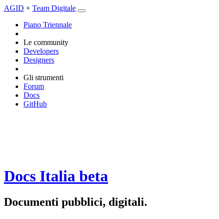
AGID
+
Team Digitale
Piano Triennale
Le community
Developers
Designers
Gli strumenti
Forum
Docs
GitHub
Docs Italia
beta
Documenti pubblici, digitali.