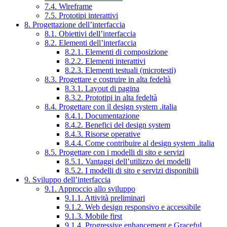
7.4. Wireframe
7.5. Prototipi interattivi
8. Progettazione dell’interfaccia
8.1. Obiettivi dell’interfaccia
8.2. Elementi dell’interfaccia
8.2.1. Elementi di composizione
8.2.2. Elementi interattivi
8.2.3. Elementi testuali (microtesti)
8.3. Progettare e costruire in alta fedeltà
8.3.1. Layout di pagina
8.3.2. Prototipi in alta fedeltà
8.4. Progettare con il design system .italia
8.4.1. Documentazione
8.4.2. Benefici del design system
8.4.3. Risorse operative
8.4.4. Come contribuire al design system .italia
8.5. Progettare con i modelli di sito e servizi
8.5.1. Vantaggi dell’utilizzo dei modelli
8.5.2. I modelli di sito e servizi disponibili
9. Sviluppo dell’interfaccia
9.1. Approccio allo sviluppo
9.1.1. Attività preliminari
9.1.2. Web design responsivo e accessibile
9.1.3. Mobile first
9.1.4. Progressive enhancement e Graceful