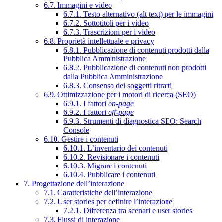
6.7. Immagini e video
6.7.1. Testo alternativo (alt text) per le immagini
6.7.2. Sottotitoli per i video
6.7.3. Trascrizioni per i video
6.8. Proprietà intellettuale e privacy
6.8.1. Pubblicazione di contenuti prodotti dalla
Pubblica Amministrazione
6.8.2. Pubblicazione di contenuti non prodotti
dalla Pubblica Amministrazione
6.8.3. Consenso dei soggetti ritratti
6.9. Ottimizzazione per i motori di ricerca (SEO)
6.9.1. I fattori
on-page
6.9.2. I fattori
off-page
6.9.3. Strumenti di diagnostica SEO: Search
Console
6.10. Gestire i contenuti
6.10.1. L’inventario dei contenuti
6.10.2. Revisionare i contenuti
6.10.3. Migrare i contenuti
6.10.4. Pubblicare i contenuti
7. Progettazione dell’interazione
7.1. Caratteristiche dell’interazione
7.2. User stories per definire l’interazione
7.2.1. Differenza tra scenari e user stories
7.3. Flussi di interazione