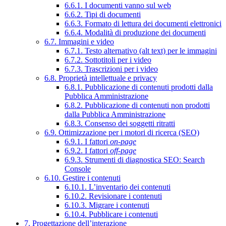
6.6.1. I documenti vanno sul web
6.6.2. Tipi di documenti
6.6.3. Formato di lettura dei documenti elettronici
6.6.4. Modalità di produzione dei documenti
6.7. Immagini e video
6.7.1. Testo alternativo (alt text) per le immagini
6.7.2. Sottotitoli per i video
6.7.3. Trascrizioni per i video
6.8. Proprietà intellettuale e privacy
6.8.1. Pubblicazione di contenuti prodotti dalla
Pubblica Amministrazione
6.8.2. Pubblicazione di contenuti non prodotti
dalla Pubblica Amministrazione
6.8.3. Consenso dei soggetti ritratti
6.9. Ottimizzazione per i motori di ricerca (SEO)
6.9.1. I fattori
on-page
6.9.2. I fattori
off-page
6.9.3. Strumenti di diagnostica SEO: Search
Console
6.10. Gestire i contenuti
6.10.1. L’inventario dei contenuti
6.10.2. Revisionare i contenuti
6.10.3. Migrare i contenuti
6.10.4. Pubblicare i contenuti
7. Progettazione dell’interazione