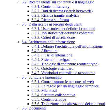
6.2. Ricerca utente sui contenuti e il linguaggio
6.2.1. Content discovery
6.2.2. Dati di ricerca (search keywords)
6.2.3. Ricerca tramite analytics
6.2.4. Ricerca sui forum
6.3. Dalla ricerca ai bisogni degli utenti
6.3.1. User stories per definire i contenuti
6.3.2. Job stories per definire i contenuti
6.3.3. Criteri di accettazione
6.4. Architettura dell’informazione
6.4.1. Definire l’architettura dell’informazione
6.4.2. Alberatura
6.4.3. Flussi di interazione
6.4.4. Sistemi di navigazione
6.4.5. Tipologie di contenuto (content type)
6.4.6. Ontologie e standard
6.4.7. Vocabolari controllati e tassonomie
6.5. Scrittura e linguaggio
6.5.1. Come leggono le persone sul web
6.5.2. Le regole per un linguaggio semplice
6.5.3. Microtesti
6.5.4. Scrittura collaborativa
6.5.5. Content critique
6.5.6. Traduzione e localizzazione dei contenuti
6.6. Documenti