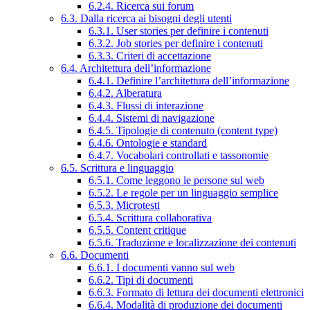
6.2.4. Ricerca sui forum
6.3. Dalla ricerca ai bisogni degli utenti
6.3.1. User stories per definire i contenuti
6.3.2. Job stories per definire i contenuti
6.3.3. Criteri di accettazione
6.4. Architettura dell’informazione
6.4.1. Definire l’architettura dell’informazione
6.4.2. Alberatura
6.4.3. Flussi di interazione
6.4.4. Sistemi di navigazione
6.4.5. Tipologie di contenuto (content type)
6.4.6. Ontologie e standard
6.4.7. Vocabolari controllati e tassonomie
6.5. Scrittura e linguaggio
6.5.1. Come leggono le persone sul web
6.5.2. Le regole per un linguaggio semplice
6.5.3. Microtesti
6.5.4. Scrittura collaborativa
6.5.5. Content critique
6.5.6. Traduzione e localizzazione dei contenuti
6.6. Documenti
6.6.1. I documenti vanno sul web
6.6.2. Tipi di documenti
6.6.3. Formato di lettura dei documenti elettronici
6.6.4. Modalità di produzione dei documenti