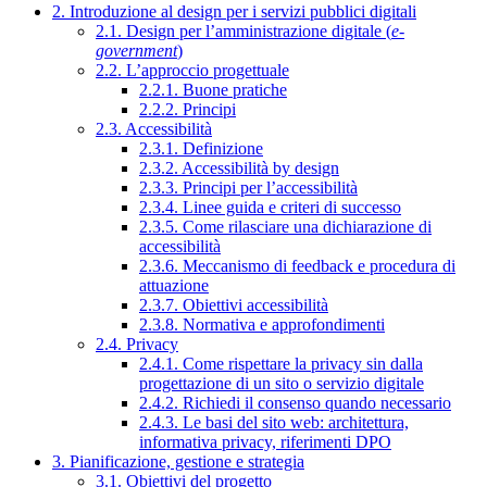
2. Introduzione al design per i servizi pubblici digitali
2.1. Design per l’amministrazione digitale (
e-
government
)
2.2. L’approccio progettuale
2.2.1. Buone pratiche
2.2.2. Principi
2.3. Accessibilità
2.3.1. Definizione
2.3.2. Accessibilità by design
2.3.3. Principi per l’accessibilità
2.3.4. Linee guida e criteri di successo
2.3.5. Come rilasciare una dichiarazione di
accessibilità
2.3.6. Meccanismo di feedback e procedura di
attuazione
2.3.7. Obiettivi accessibilità
2.3.8. Normativa e approfondimenti
2.4. Privacy
2.4.1. Come rispettare la privacy sin dalla
progettazione di un sito o servizio digitale
2.4.2. Richiedi il consenso quando necessario
2.4.3. Le basi del sito web: architettura,
informativa privacy, riferimenti DPO
3. Pianificazione, gestione e strategia
3.1. Obiettivi del progetto