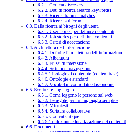
6.2.1. Content discovery
6.2.2. Dati di ricerca (search keywords)
6.2.3. Ricerca tramite analytics
6.2.4. Ricerca sui forum
6.3. Dalla ricerca ai bisogni degli utenti
6.3.1. User stories per definire i contenuti
6.3.2. Job stories per definire i contenuti
6.3.3. Criteri di accettazione
6.4. Architettura dell’informazione
6.4.1. Definire l’architettura dell’informazione
6.4.2. Alberatura
6.4.3. Flussi di interazione
6.4.4. Sistemi di navigazione
6.4.5. Tipologie di contenuto (content type)
6.4.6. Ontologie e standard
6.4.7. Vocabolari controllati e tassonomie
6.5. Scrittura e linguaggio
6.5.1. Come leggono le persone sul web
6.5.2. Le regole per un linguaggio semplice
6.5.3. Microtesti
6.5.4. Scrittura collaborativa
6.5.5. Content critique
6.5.6. Traduzione e localizzazione dei contenuti
6.6. Documenti