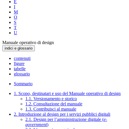
E
I
M
O
S
T
U
Manuale operativo di design
indici e glossario
contenuti
figure
tabelle
glossario
Sommario
1. Scopo, destinatari e uso del Manuale operativo di design
1.1. Versionamento e storico
1.2. Consultazione del manuale
1.3. Contribuisci al manuale
2. Introduzione al design per i servizi pubblici digitali
2.1. Design per l’amministrazione digitale (
e-
government
)