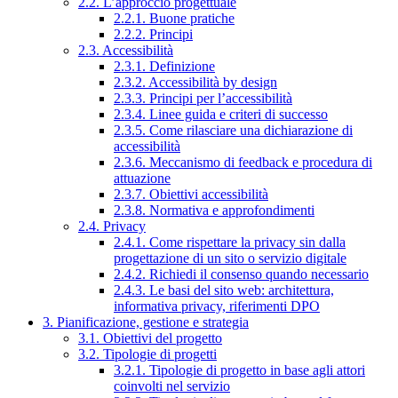
2.2. L’approccio progettuale
2.2.1. Buone pratiche
2.2.2. Principi
2.3. Accessibilità
2.3.1. Definizione
2.3.2. Accessibilità by design
2.3.3. Principi per l’accessibilità
2.3.4. Linee guida e criteri di successo
2.3.5. Come rilasciare una dichiarazione di
accessibilità
2.3.6. Meccanismo di feedback e procedura di
attuazione
2.3.7. Obiettivi accessibilità
2.3.8. Normativa e approfondimenti
2.4. Privacy
2.4.1. Come rispettare la privacy sin dalla
progettazione di un sito o servizio digitale
2.4.2. Richiedi il consenso quando necessario
2.4.3. Le basi del sito web: architettura,
informativa privacy, riferimenti DPO
3. Pianificazione, gestione e strategia
3.1. Obiettivi del progetto
3.2. Tipologie di progetti
3.2.1. Tipologie di progetto in base agli attori
coinvolti nel servizio