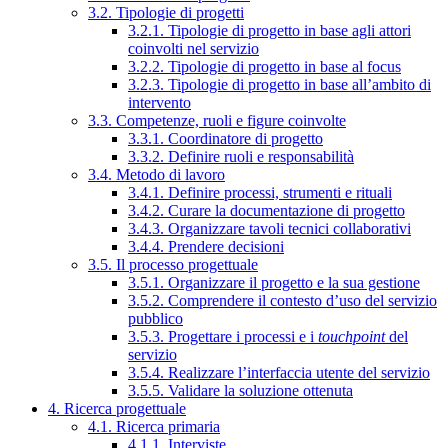
3.2. Tipologie di progetti
3.2.1. Tipologie di progetto in base agli attori
coinvolti nel servizio
3.2.2. Tipologie di progetto in base al focus
3.2.3. Tipologie di progetto in base all’ambito di
intervento
3.3. Competenze, ruoli e figure coinvolte
3.3.1. Coordinatore di progetto
3.3.2. Definire ruoli e responsabilità
3.4. Metodo di lavoro
3.4.1. Definire processi, strumenti e rituali
3.4.2. Curare la documentazione di progetto
3.4.3. Organizzare tavoli tecnici collaborativi
3.4.4. Prendere decisioni
3.5. Il processo progettuale
3.5.1. Organizzare il progetto e la sua gestione
3.5.2. Comprendere il contesto d’uso del servizio
pubblico
3.5.3. Progettare i processi e i
touchpoint
del
servizio
3.5.4. Realizzare l’interfaccia utente del servizio
3.5.5. Validare la soluzione ottenuta
4. Ricerca progettuale
4.1. Ricerca primaria
4.1.1. Interviste