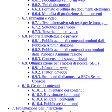
6.6.1. I documenti vanno sul web
6.6.2. Tipi di documenti
6.6.3. Formato di lettura dei documenti elettronici
6.6.4. Modalità di produzione dei documenti
6.7. Immagini e video
6.7.1. Testo alternativo (alt text) per le immagini
6.7.2. Sottotitoli per i video
6.7.3. Trascrizioni per i video
6.8. Proprietà intellettuale e privacy
6.8.1. Pubblicazione di contenuti prodotti dalla
Pubblica Amministrazione
6.8.2. Pubblicazione di contenuti non prodotti
dalla Pubblica Amministrazione
6.8.3. Consenso dei soggetti ritratti
6.9. Ottimizzazione per i motori di ricerca (SEO)
6.9.1. I fattori
on-page
6.9.2. I fattori
off-page
6.9.3. Strumenti di diagnostica SEO: Search
Console
6.10. Gestire i contenuti
6.10.1. L’inventario dei contenuti
6.10.2. Revisionare i contenuti
6.10.3. Migrare i contenuti
6.10.4. Pubblicare i contenuti
7. Progettazione dell’interazione