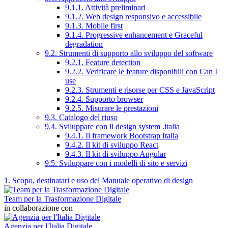
9.1.1. Attività preliminari
9.1.2. Web design responsivo e accessibile
9.1.3. Mobile first
9.1.4. Progressive enhancement e Graceful
degradation
9.2. Strumenti di supporto allo sviluppo del software
9.2.1. Feature detection
9.2.2. Verificare le feature disponibili con Can I
use
9.2.3. Strumenti e risorse per CSS e JavaScript
9.2.4. Supporto browser
9.2.5. Misurare le prestazioni
9.3. Catalogo del riuso
9.4. Sviluppare con il design system .italia
9.4.1. Il framework Bootstrap Italia
9.4.2. Il kit di sviluppo React
9.4.3. Il kit di sviluppo Angular
9.5. Sviluppare con i modelli di sito e servizi
1. Scopo, destinatari e uso del Manuale operativo di design
Team per la Trasformazione Digitale
in collaborazione con
Agenzia per l'Italia Digitale