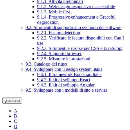
9.1.1. Attività preliminari
9.1.2. Web design responsivo e accessibile
9.1.3. Mobile first
9.1.4. Progressive enhancement e Graceful
degradation
9.2. Strumenti di supporto allo sviluppo del software
9.2.1. Feature detection
9.2.2. Verificare le feature disponibili con Can I
use
9.2.3. Strumenti e risorse per CSS e JavaScript
9.2.4. Supporto browser
9.2.5. Misurare le prestazioni
9.3. Catalogo del riuso
9.4. Sviluppare con il design system .italia
9.4.1. Il framework Bootstrap Italia
9.4.2. Il kit di sviluppo React
9.4.3. Il kit di sviluppo Angular
9.5. Sviluppare con i modelli di sito e servizi
glossario
A
B
C
D