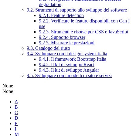
degradation
9.2. Strumenti di supporto allo sviluppo del software
9.2.1. Feature detection
9.2.2. Verificare le feature disponibili con Can I
use
9.2.3. Strumenti e risorse per CSS e JavaScript
9.2.4. Supporto browser
9.2.5. Misurare le prestazioni
9.3. Catalogo del riuso
9.4. Sviluppare con il design system .italia
9.4.1. Il framework Bootstrap Italia
9.4.2. Il kit di sviluppo React
9.4.3. Il kit di sviluppo Angular
9.5. Sviluppare con i modelli di sito e servizi
None
None
A
B
C
D
E
I
M