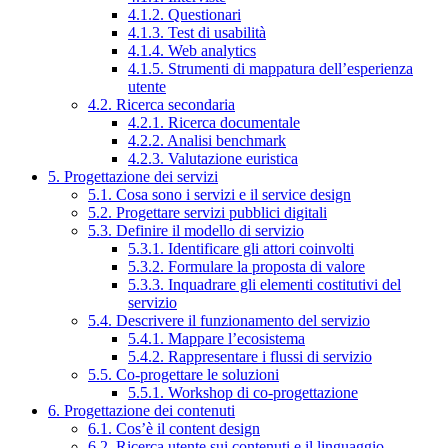
4.1.2. Questionari
4.1.3. Test di usabilità
4.1.4. Web analytics
4.1.5. Strumenti di mappatura dell’esperienza
utente
4.2. Ricerca secondaria
4.2.1. Ricerca documentale
4.2.2. Analisi benchmark
4.2.3. Valutazione euristica
5. Progettazione dei servizi
5.1. Cosa sono i servizi e il service design
5.2. Progettare servizi pubblici digitali
5.3. Definire il modello di servizio
5.3.1. Identificare gli attori coinvolti
5.3.2. Formulare la proposta di valore
5.3.3. Inquadrare gli elementi costitutivi del
servizio
5.4. Descrivere il funzionamento del servizio
5.4.1. Mappare l’ecosistema
5.4.2. Rappresentare i flussi di servizio
5.5. Co-progettare le soluzioni
5.5.1. Workshop di co-progettazione
6. Progettazione dei contenuti
6.1. Cos’è il content design
6.2. Ricerca utente sui contenuti e il linguaggio