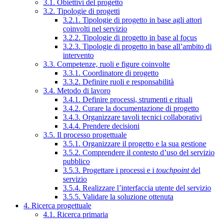
3.1. Obiettivi del progetto
3.2. Tipologie di progetti
3.2.1. Tipologie di progetto in base agli attori
coinvolti nel servizio
3.2.2. Tipologie di progetto in base al focus
3.2.3. Tipologie di progetto in base all’ambito di
intervento
3.3. Competenze, ruoli e figure coinvolte
3.3.1. Coordinatore di progetto
3.3.2. Definire ruoli e responsabilità
3.4. Metodo di lavoro
3.4.1. Definire processi, strumenti e rituali
3.4.2. Curare la documentazione di progetto
3.4.3. Organizzare tavoli tecnici collaborativi
3.4.4. Prendere decisioni
3.5. Il processo progettuale
3.5.1. Organizzare il progetto e la sua gestione
3.5.2. Comprendere il contesto d’uso del servizio
pubblico
3.5.3. Progettare i processi e i
touchpoint
del
servizio
3.5.4. Realizzare l’interfaccia utente del servizio
3.5.5. Validare la soluzione ottenuta
4. Ricerca progettuale
4.1. Ricerca primaria