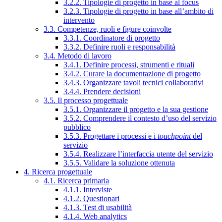
3.2.2. Tipologie di progetto in base al focus
3.2.3. Tipologie di progetto in base all’ambito di
intervento
3.3. Competenze, ruoli e figure coinvolte
3.3.1. Coordinatore di progetto
3.3.2. Definire ruoli e responsabilità
3.4. Metodo di lavoro
3.4.1. Definire processi, strumenti e rituali
3.4.2. Curare la documentazione di progetto
3.4.3. Organizzare tavoli tecnici collaborativi
3.4.4. Prendere decisioni
3.5. Il processo progettuale
3.5.1. Organizzare il progetto e la sua gestione
3.5.2. Comprendere il contesto d’uso del servizio
pubblico
3.5.3. Progettare i processi e i
touchpoint
del
servizio
3.5.4. Realizzare l’interfaccia utente del servizio
3.5.5. Validare la soluzione ottenuta
4. Ricerca progettuale
4.1. Ricerca primaria
4.1.1. Interviste
4.1.2. Questionari
4.1.3. Test di usabilità
4.1.4. Web analytics