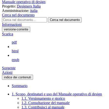
Manuale operativo di design
Progetto:
Designers Italia
Amministrazione:
italia
Cerca nel documento
Cerca nel documento
Informazioni
versione-corrente
Scarica
pdf
html
epub
Sorgente
Azioni
indice dei contenuti
Sommario
1. Scopo, destinatari e uso del Manuale operativo di design
1.1. Versionamento e storico
1.2. Consultazione del manuale
1.3. Contribuisci al manuale