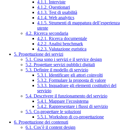
4.1.1. Interviste
4.1.2. Questionari
4.1.3. Test di usabilità
4.1.4. Web analytics
4.1.5. Strumenti di mappatura dell’esperienza
utente
4.2. Ricerca secondaria
4.2.1. Ricerca documentale
4.2.2. Analisi benchmark
4.2.3. Valutazione euristica
5. Progettazione dei servizi
5.1. Cosa sono i servizi e il service design
5.2. Progettare servizi pubblici digitali
5.3. Definire il modello di servizio
5.3.1. Identificare gli attori coinvolti
5.3.2. Formulare la proposta di valore
5.3.3. Inquadrare gli elementi costitutivi del
servizio
5.4. Descrivere il funzionamento del servizio
5.4.1. Mappare l’ecosistema
5.4.2. Rappresentare i flussi di servizio
5.5. Co-progettare le soluzioni
5.5.1. Workshop di co-progettazione
6. Progettazione dei contenuti
6.1. Cos’è il content design