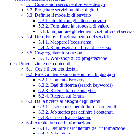
5.1. Cosa sono i servizi e il service design
5.2. Progettare servizi pubblici digitali
5.3. Definire il modello di servizio
5.3.1. Identificare gli attori coinvolti
5.3.2. Formulare la proposta di valore
5.3.3. Inquadrare gli elementi costitutivi del serviz
5.4. Descrivere il funzionamento del servizio
5.4.1. Mappare l’ecosistema
5.4.2. Rappresentare i flussi di servizio
5.5. Co-progettare le soluzioni
5.5.1. Workshop di co-progettazione
6. Progettazione dei contenuti
6.1. Cos’è il content design
6.2. Ricerca utente sui contenuti e il linguaggio
6.2.1. Content discovery
6.2.2. Dati di ricerca (search keywords)
6.2.3. Ricerca tramite analytics
6.2.4. Ricerca sui forum
6.3. Dalla ricerca ai bisogni degli utenti
6.3.1. User stories per definire i contenuti
6.3.2. Job stories per definire i contenuti
6.3.3. Criteri di accettazione
6.4. Architettura dell’informazione
6.4.1. Definire l’architettura dell’informazione
6.4.2. Alberatura