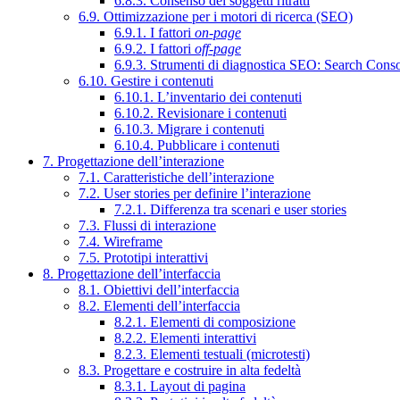
6.8.3. Consenso dei soggetti ritratti
6.9. Ottimizzazione per i motori di ricerca (SEO)
6.9.1. I fattori
on-page
6.9.2. I fattori
off-page
6.9.3. Strumenti di diagnostica SEO: Search Cons
6.10. Gestire i contenuti
6.10.1. L’inventario dei contenuti
6.10.2. Revisionare i contenuti
6.10.3. Migrare i contenuti
6.10.4. Pubblicare i contenuti
7. Progettazione dell’interazione
7.1. Caratteristiche dell’interazione
7.2. User stories per definire l’interazione
7.2.1. Differenza tra scenari e user stories
7.3. Flussi di interazione
7.4. Wireframe
7.5. Prototipi interattivi
8. Progettazione dell’interfaccia
8.1. Obiettivi dell’interfaccia
8.2. Elementi dell’interfaccia
8.2.1. Elementi di composizione
8.2.2. Elementi interattivi
8.2.3. Elementi testuali (microtesti)
8.3. Progettare e costruire in alta fedeltà
8.3.1. Layout di pagina