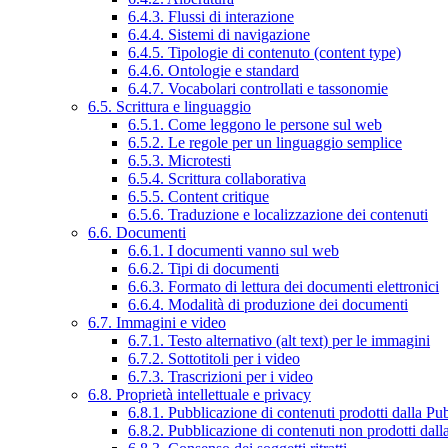
6.4.3. Flussi di interazione
6.4.4. Sistemi di navigazione
6.4.5. Tipologie di contenuto (content type)
6.4.6. Ontologie e standard
6.4.7. Vocabolari controllati e tassonomie
6.5. Scrittura e linguaggio
6.5.1. Come leggono le persone sul web
6.5.2. Le regole per un linguaggio semplice
6.5.3. Microtesti
6.5.4. Scrittura collaborativa
6.5.5. Content critique
6.5.6. Traduzione e localizzazione dei contenuti
6.6. Documenti
6.6.1. I documenti vanno sul web
6.6.2. Tipi di documenti
6.6.3. Formato di lettura dei documenti elettronici
6.6.4. Modalità di produzione dei documenti
6.7. Immagini e video
6.7.1. Testo alternativo (alt text) per le immagini
6.7.2. Sottotitoli per i video
6.7.3. Trascrizioni per i video
6.8. Proprietà intellettuale e privacy
6.8.1. Pubblicazione di contenuti prodotti dalla P
6.8.2. Pubblicazione di contenuti non prodotti dal