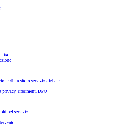
)
ilità
azione
ione di un sito o servizio digitale
va privacy, riferimenti DPO
olti nel servizio
ntervento