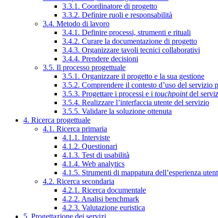
3.3.1. Coordinatore di progetto
3.3.2. Definire ruoli e responsabilità
3.4. Metodo di lavoro
3.4.1. Definire processi, strumenti e rituali
3.4.2. Curare la documentazione di progetto
3.4.3. Organizzare tavoli tecnici collaborativi
3.4.4. Prendere decisioni
3.5. Il processo progettuale
3.5.1. Organizzare il progetto e la sua gestione
3.5.2. Comprendere il contesto d’uso del servizio 
3.5.3. Progettare i processi e i
touchpoint
del servi
3.5.4. Realizzare l’interfaccia utente del servizio
3.5.5. Validare la soluzione ottenuta
4. Ricerca progettuale
4.1. Ricerca primaria
4.1.1. Interviste
4.1.2. Questionari
4.1.3. Test di usabilità
4.1.4. Web analytics
4.1.5. Strumenti di mappatura dell’esperienza uten
4.2. Ricerca secondaria
4.2.1. Ricerca documentale
4.2.2. Analisi benchmark
4.2.3. Valutazione euristica
5. Progettazione dei servizi