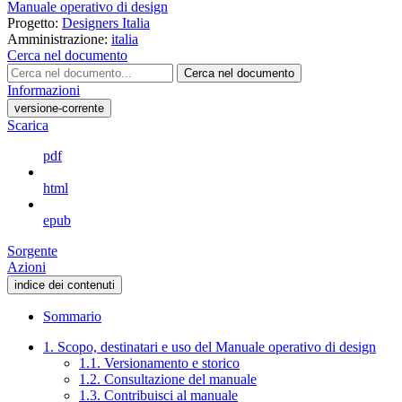
Manuale operativo di design
Progetto:
Designers Italia
Amministrazione:
italia
Cerca nel documento
Cerca nel documento
Informazioni
versione-corrente
Scarica
pdf
html
epub
Sorgente
Azioni
indice dei contenuti
Sommario
1. Scopo, destinatari e uso del Manuale operativo di design
1.1. Versionamento e storico
1.2. Consultazione del manuale
1.3. Contribuisci al manuale