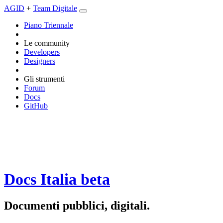
AGID
+
Team Digitale
Piano Triennale
Le community
Developers
Designers
Gli strumenti
Forum
Docs
GitHub
Docs Italia
beta
Documenti pubblici, digitali.