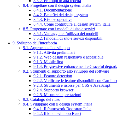
8.3.2. Prototipi in alta fedeltà
8.4. Progettare con il design system .italia
8.4.1. Documentazione
8.4.2. Benefici del design system
8.4.3. Risorse operative
8.4.4. Come contribuire al design system .italia
8.5. Progettare con i modelli di sito e servizi
8.5.1. Vantaggi dell’utilizzo dei modelli
8.5.2. I modelli di sito e servizi disponibili
9. Sviluppo dell’interfaccia
9.1. Approccio allo sviluppo
9.1.1. Attività preliminari
9.1.2. Web design responsivo e accessibile
9.1.3. Mobile first
9.1.4. Progressive enhancement e Graceful degrad
9.2. Strumenti di supporto allo sviluppo del software
9.2.1. Feature detection
9.2.2. Verificare le feature disponibili con Can I us
9.2.3. Strumenti e risorse per CSS e JavaScript
9.2.4. Supporto browser
9.2.5. Misurare le prestazioni
9.3. Catalogo del riuso
9.4. Sviluppare con il design system .italia
9.4.1. Il framework Bootstrap Italia
9.4.2. Il kit di sviluppo React