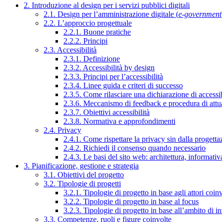
2. Introduzione al design per i servizi pubblici digitali
2.1. Design per l’amministrazione digitale (
e-government
2.2. L’approccio progettuale
2.2.1. Buone pratiche
2.2.2. Principi
2.3. Accessibilità
2.3.1. Definizione
2.3.2. Accessibilità by design
2.3.3. Principi per l’accessibilità
2.3.4. Linee guida e criteri di successo
2.3.5. Come rilasciare una dichiarazione di accessib
2.3.6. Meccanismo di feedback e procedura di attu
2.3.7. Obiettivi accessibilità
2.3.8. Normativa e approfondimenti
2.4. Privacy
2.4.1. Come rispettare la privacy sin dalla progettaz
2.4.2. Richiedi il consenso quando necessario
2.4.3. Le basi del sito web: architettura, informati
3. Pianificazione, gestione e strategia
3.1. Obiettivi del progetto
3.2. Tipologie di progetti
3.2.1. Tipologie di progetto in base agli attori coinv
3.2.2. Tipologie di progetto in base al focus
3.2.3. Tipologie di progetto in base all’ambito di i
3.3. Competenze, ruoli e figure coinvolte