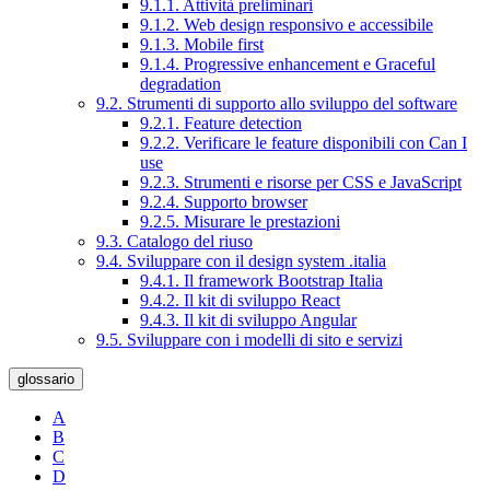
9.1.1. Attività preliminari
9.1.2. Web design responsivo e accessibile
9.1.3. Mobile first
9.1.4. Progressive enhancement e Graceful
degradation
9.2. Strumenti di supporto allo sviluppo del software
9.2.1. Feature detection
9.2.2. Verificare le feature disponibili con Can I
use
9.2.3. Strumenti e risorse per CSS e JavaScript
9.2.4. Supporto browser
9.2.5. Misurare le prestazioni
9.3. Catalogo del riuso
9.4. Sviluppare con il design system .italia
9.4.1. Il framework Bootstrap Italia
9.4.2. Il kit di sviluppo React
9.4.3. Il kit di sviluppo Angular
9.5. Sviluppare con i modelli di sito e servizi
glossario
A
B
C
D