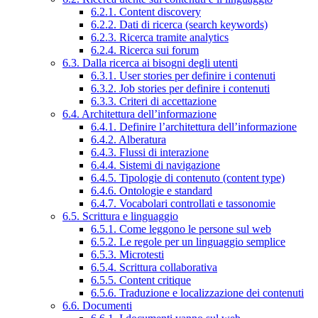
6.2.1. Content discovery
6.2.2. Dati di ricerca (search keywords)
6.2.3. Ricerca tramite analytics
6.2.4. Ricerca sui forum
6.3. Dalla ricerca ai bisogni degli utenti
6.3.1. User stories per definire i contenuti
6.3.2. Job stories per definire i contenuti
6.3.3. Criteri di accettazione
6.4. Architettura dell’informazione
6.4.1. Definire l’architettura dell’informazione
6.4.2. Alberatura
6.4.3. Flussi di interazione
6.4.4. Sistemi di navigazione
6.4.5. Tipologie di contenuto (content type)
6.4.6. Ontologie e standard
6.4.7. Vocabolari controllati e tassonomie
6.5. Scrittura e linguaggio
6.5.1. Come leggono le persone sul web
6.5.2. Le regole per un linguaggio semplice
6.5.3. Microtesti
6.5.4. Scrittura collaborativa
6.5.5. Content critique
6.5.6. Traduzione e localizzazione dei contenuti
6.6. Documenti