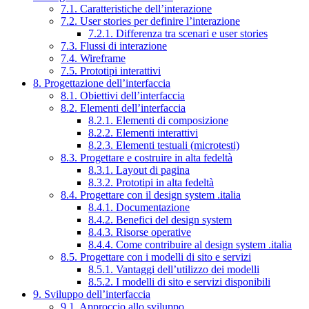
7.1. Caratteristiche dell’interazione
7.2. User stories per definire l’interazione
7.2.1. Differenza tra scenari e user stories
7.3. Flussi di interazione
7.4. Wireframe
7.5. Prototipi interattivi
8. Progettazione dell’interfaccia
8.1. Obiettivi dell’interfaccia
8.2. Elementi dell’interfaccia
8.2.1. Elementi di composizione
8.2.2. Elementi interattivi
8.2.3. Elementi testuali (microtesti)
8.3. Progettare e costruire in alta fedeltà
8.3.1. Layout di pagina
8.3.2. Prototipi in alta fedeltà
8.4. Progettare con il design system .italia
8.4.1. Documentazione
8.4.2. Benefici del design system
8.4.3. Risorse operative
8.4.4. Come contribuire al design system .italia
8.5. Progettare con i modelli di sito e servizi
8.5.1. Vantaggi dell’utilizzo dei modelli
8.5.2. I modelli di sito e servizi disponibili
9. Sviluppo dell’interfaccia
9.1. Approccio allo sviluppo