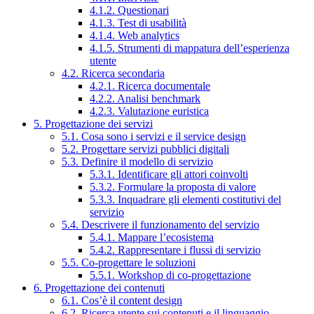
4.1.2. Questionari
4.1.3. Test di usabilità
4.1.4. Web analytics
4.1.5. Strumenti di mappatura dell’esperienza
utente
4.2. Ricerca secondaria
4.2.1. Ricerca documentale
4.2.2. Analisi benchmark
4.2.3. Valutazione euristica
5. Progettazione dei servizi
5.1. Cosa sono i servizi e il service design
5.2. Progettare servizi pubblici digitali
5.3. Definire il modello di servizio
5.3.1. Identificare gli attori coinvolti
5.3.2. Formulare la proposta di valore
5.3.3. Inquadrare gli elementi costitutivi del
servizio
5.4. Descrivere il funzionamento del servizio
5.4.1. Mappare l’ecosistema
5.4.2. Rappresentare i flussi di servizio
5.5. Co-progettare le soluzioni
5.5.1. Workshop di co-progettazione
6. Progettazione dei contenuti
6.1. Cos’è il content design
6.2. Ricerca utente sui contenuti e il linguaggio