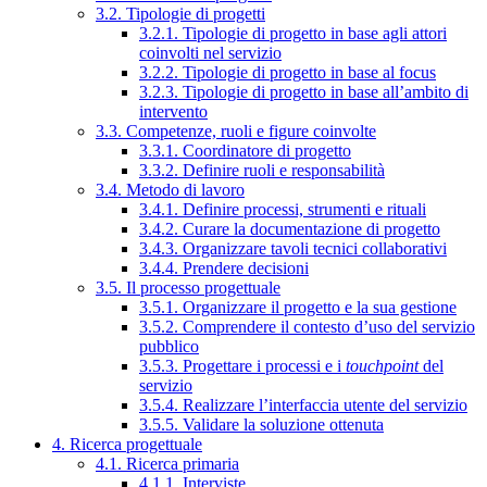
3.2. Tipologie di progetti
3.2.1. Tipologie di progetto in base agli attori
coinvolti nel servizio
3.2.2. Tipologie di progetto in base al focus
3.2.3. Tipologie di progetto in base all’ambito di
intervento
3.3. Competenze, ruoli e figure coinvolte
3.3.1. Coordinatore di progetto
3.3.2. Definire ruoli e responsabilità
3.4. Metodo di lavoro
3.4.1. Definire processi, strumenti e rituali
3.4.2. Curare la documentazione di progetto
3.4.3. Organizzare tavoli tecnici collaborativi
3.4.4. Prendere decisioni
3.5. Il processo progettuale
3.5.1. Organizzare il progetto e la sua gestione
3.5.2. Comprendere il contesto d’uso del servizio
pubblico
3.5.3. Progettare i processi e i
touchpoint
del
servizio
3.5.4. Realizzare l’interfaccia utente del servizio
3.5.5. Validare la soluzione ottenuta
4. Ricerca progettuale
4.1. Ricerca primaria
4.1.1. Interviste