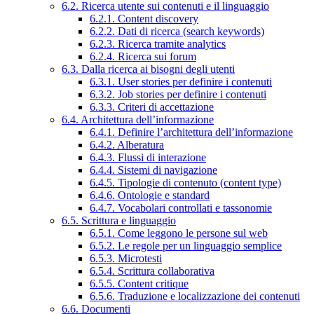
6.2. Ricerca utente sui contenuti e il linguaggio
6.2.1. Content discovery
6.2.2. Dati di ricerca (search keywords)
6.2.3. Ricerca tramite analytics
6.2.4. Ricerca sui forum
6.3. Dalla ricerca ai bisogni degli utenti
6.3.1. User stories per definire i contenuti
6.3.2. Job stories per definire i contenuti
6.3.3. Criteri di accettazione
6.4. Architettura dell’informazione
6.4.1. Definire l’architettura dell’informazione
6.4.2. Alberatura
6.4.3. Flussi di interazione
6.4.4. Sistemi di navigazione
6.4.5. Tipologie di contenuto (content type)
6.4.6. Ontologie e standard
6.4.7. Vocabolari controllati e tassonomie
6.5. Scrittura e linguaggio
6.5.1. Come leggono le persone sul web
6.5.2. Le regole per un linguaggio semplice
6.5.3. Microtesti
6.5.4. Scrittura collaborativa
6.5.5. Content critique
6.5.6. Traduzione e localizzazione dei contenuti
6.6. Documenti