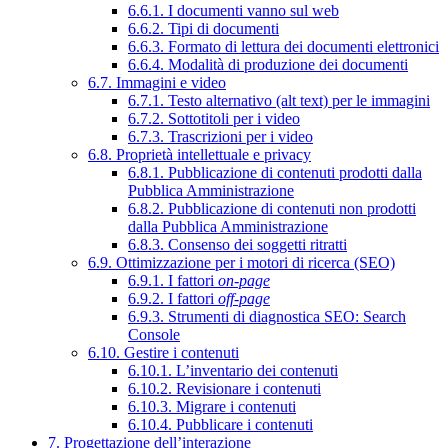
6.6.1. I documenti vanno sul web
6.6.2. Tipi di documenti
6.6.3. Formato di lettura dei documenti elettronici
6.6.4. Modalità di produzione dei documenti
6.7. Immagini e video
6.7.1. Testo alternativo (alt text) per le immagini
6.7.2. Sottotitoli per i video
6.7.3. Trascrizioni per i video
6.8. Proprietà intellettuale e privacy
6.8.1. Pubblicazione di contenuti prodotti dalla
Pubblica Amministrazione
6.8.2. Pubblicazione di contenuti non prodotti
dalla Pubblica Amministrazione
6.8.3. Consenso dei soggetti ritratti
6.9. Ottimizzazione per i motori di ricerca (SEO)
6.9.1. I fattori
on-page
6.9.2. I fattori
off-page
6.9.3. Strumenti di diagnostica SEO: Search
Console
6.10. Gestire i contenuti
6.10.1. L’inventario dei contenuti
6.10.2. Revisionare i contenuti
6.10.3. Migrare i contenuti
6.10.4. Pubblicare i contenuti
7. Progettazione dell’interazione