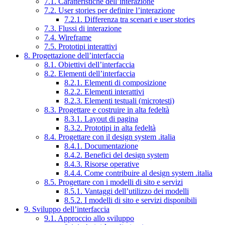
7.1. Caratteristiche dell’interazione
7.2. User stories per definire l’interazione
7.2.1. Differenza tra scenari e user stories
7.3. Flussi di interazione
7.4. Wireframe
7.5. Prototipi interattivi
8. Progettazione dell’interfaccia
8.1. Obiettivi dell’interfaccia
8.2. Elementi dell’interfaccia
8.2.1. Elementi di composizione
8.2.2. Elementi interattivi
8.2.3. Elementi testuali (microtesti)
8.3. Progettare e costruire in alta fedeltà
8.3.1. Layout di pagina
8.3.2. Prototipi in alta fedeltà
8.4. Progettare con il design system .italia
8.4.1. Documentazione
8.4.2. Benefici del design system
8.4.3. Risorse operative
8.4.4. Come contribuire al design system .italia
8.5. Progettare con i modelli di sito e servizi
8.5.1. Vantaggi dell’utilizzo dei modelli
8.5.2. I modelli di sito e servizi disponibili
9. Sviluppo dell’interfaccia
9.1. Approccio allo sviluppo