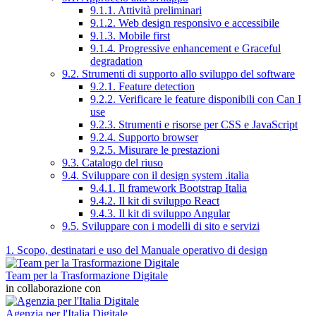
9.1.1. Attività preliminari
9.1.2. Web design responsivo e accessibile
9.1.3. Mobile first
9.1.4. Progressive enhancement e Graceful
degradation
9.2. Strumenti di supporto allo sviluppo del software
9.2.1. Feature detection
9.2.2. Verificare le feature disponibili con Can I
use
9.2.3. Strumenti e risorse per CSS e JavaScript
9.2.4. Supporto browser
9.2.5. Misurare le prestazioni
9.3. Catalogo del riuso
9.4. Sviluppare con il design system .italia
9.4.1. Il framework Bootstrap Italia
9.4.2. Il kit di sviluppo React
9.4.3. Il kit di sviluppo Angular
9.5. Sviluppare con i modelli di sito e servizi
1. Scopo, destinatari e uso del Manuale operativo di design
Team per la Trasformazione Digitale
in collaborazione con
Agenzia per l'Italia Digitale