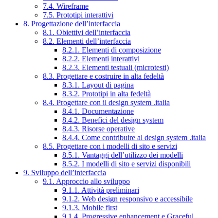
7.4. Wireframe
7.5. Prototipi interattivi
8. Progettazione dell’interfaccia
8.1. Obiettivi dell’interfaccia
8.2. Elementi dell’interfaccia
8.2.1. Elementi di composizione
8.2.2. Elementi interattivi
8.2.3. Elementi testuali (microtesti)
8.3. Progettare e costruire in alta fedeltà
8.3.1. Layout di pagina
8.3.2. Prototipi in alta fedeltà
8.4. Progettare con il design system .italia
8.4.1. Documentazione
8.4.2. Benefici del design system
8.4.3. Risorse operative
8.4.4. Come contribuire al design system .italia
8.5. Progettare con i modelli di sito e servizi
8.5.1. Vantaggi dell’utilizzo dei modelli
8.5.2. I modelli di sito e servizi disponibili
9. Sviluppo dell’interfaccia
9.1. Approccio allo sviluppo
9.1.1. Attività preliminari
9.1.2. Web design responsivo e accessibile
9.1.3. Mobile first
9.1.4. Progressive enhancement e Graceful