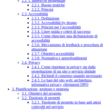
2.2. L’approccio progettuale
2.2.1. Buone pratiche
2.2.2. Principi
2.3. Accessibilità
2.3.1. Definizione
2.3.2. Accessibilità by design
2.3.3. Principi per l’accessibilità
2.3.4. Linee guida e criteri di successo
2.3.5. Come rilasciare una dichiarazione di
accessibilità
2.3.6. Meccanismo di feedback e procedura di
attuazione
2.3.7. Obiettivi accessibilità
2.3.8. Normativa e approfondimenti
2.4. Privacy
2.4.1. Come rispettare la privacy sin dalla
progettazione di un sito o servizio digitale
2.4.2. Richiedi il consenso quando necessario
2.4.3. Le basi del sito web: architettura,
informativa privacy, riferimenti DPO
3. Pianificazione, gestione e strategia
3.1. Obiettivi del progetto
3.2. Tipologie di progetti
3.2.1. Tipologie di progetto in base agli attori
coinvolti nel servizio