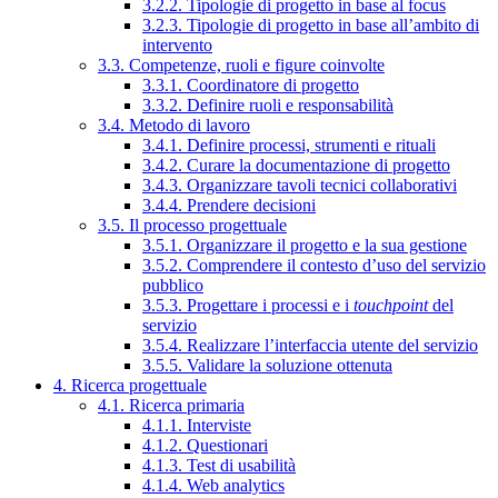
3.2.2. Tipologie di progetto in base al focus
3.2.3. Tipologie di progetto in base all’ambito di
intervento
3.3. Competenze, ruoli e figure coinvolte
3.3.1. Coordinatore di progetto
3.3.2. Definire ruoli e responsabilità
3.4. Metodo di lavoro
3.4.1. Definire processi, strumenti e rituali
3.4.2. Curare la documentazione di progetto
3.4.3. Organizzare tavoli tecnici collaborativi
3.4.4. Prendere decisioni
3.5. Il processo progettuale
3.5.1. Organizzare il progetto e la sua gestione
3.5.2. Comprendere il contesto d’uso del servizio
pubblico
3.5.3. Progettare i processi e i
touchpoint
del
servizio
3.5.4. Realizzare l’interfaccia utente del servizio
3.5.5. Validare la soluzione ottenuta
4. Ricerca progettuale
4.1. Ricerca primaria
4.1.1. Interviste
4.1.2. Questionari
4.1.3. Test di usabilità
4.1.4. Web analytics