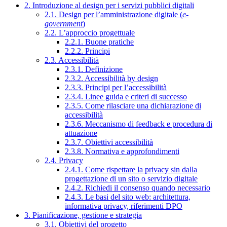
2. Introduzione al design per i servizi pubblici digitali
2.1. Design per l’amministrazione digitale (
e-
government
)
2.2. L’approccio progettuale
2.2.1. Buone pratiche
2.2.2. Principi
2.3. Accessibilità
2.3.1. Definizione
2.3.2. Accessibilità by design
2.3.3. Principi per l’accessibilità
2.3.4. Linee guida e criteri di successo
2.3.5. Come rilasciare una dichiarazione di
accessibilità
2.3.6. Meccanismo di feedback e procedura di
attuazione
2.3.7. Obiettivi accessibilità
2.3.8. Normativa e approfondimenti
2.4. Privacy
2.4.1. Come rispettare la privacy sin dalla
progettazione di un sito o servizio digitale
2.4.2. Richiedi il consenso quando necessario
2.4.3. Le basi del sito web: architettura,
informativa privacy, riferimenti DPO
3. Pianificazione, gestione e strategia
3.1. Obiettivi del progetto