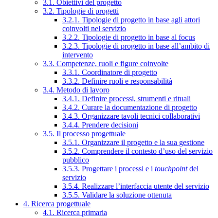
3.1. Obiettivi del progetto
3.2. Tipologie di progetti
3.2.1. Tipologie di progetto in base agli attori
coinvolti nel servizio
3.2.2. Tipologie di progetto in base al focus
3.2.3. Tipologie di progetto in base all’ambito di
intervento
3.3. Competenze, ruoli e figure coinvolte
3.3.1. Coordinatore di progetto
3.3.2. Definire ruoli e responsabilità
3.4. Metodo di lavoro
3.4.1. Definire processi, strumenti e rituali
3.4.2. Curare la documentazione di progetto
3.4.3. Organizzare tavoli tecnici collaborativi
3.4.4. Prendere decisioni
3.5. Il processo progettuale
3.5.1. Organizzare il progetto e la sua gestione
3.5.2. Comprendere il contesto d’uso del servizio
pubblico
3.5.3. Progettare i processi e i
touchpoint
del
servizio
3.5.4. Realizzare l’interfaccia utente del servizio
3.5.5. Validare la soluzione ottenuta
4. Ricerca progettuale
4.1. Ricerca primaria