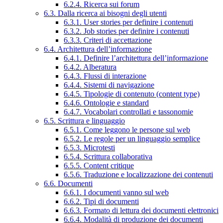
6.2.4. Ricerca sui forum
6.3. Dalla ricerca ai bisogni degli utenti
6.3.1. User stories per definire i contenuti
6.3.2. Job stories per definire i contenuti
6.3.3. Criteri di accettazione
6.4. Architettura dell’informazione
6.4.1. Definire l’architettura dell’informazione
6.4.2. Alberatura
6.4.3. Flussi di interazione
6.4.4. Sistemi di navigazione
6.4.5. Tipologie di contenuto (content type)
6.4.6. Ontologie e standard
6.4.7. Vocabolari controllati e tassonomie
6.5. Scrittura e linguaggio
6.5.1. Come leggono le persone sul web
6.5.2. Le regole per un linguaggio semplice
6.5.3. Microtesti
6.5.4. Scrittura collaborativa
6.5.5. Content critique
6.5.6. Traduzione e localizzazione dei contenuti
6.6. Documenti
6.6.1. I documenti vanno sul web
6.6.2. Tipi di documenti
6.6.3. Formato di lettura dei documenti elettronici
6.6.4. Modalità di produzione dei documenti