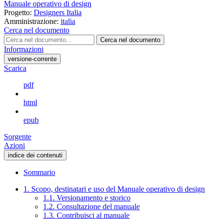
Manuale operativo di design
Progetto:
Designers Italia
Amministrazione:
italia
Cerca nel documento
Cerca nel documento
Informazioni
versione-corrente
Scarica
pdf
html
epub
Sorgente
Azioni
indice dei contenuti
Sommario
1. Scopo, destinatari e uso del Manuale operativo di design
1.1. Versionamento e storico
1.2. Consultazione del manuale
1.3. Contribuisci al manuale