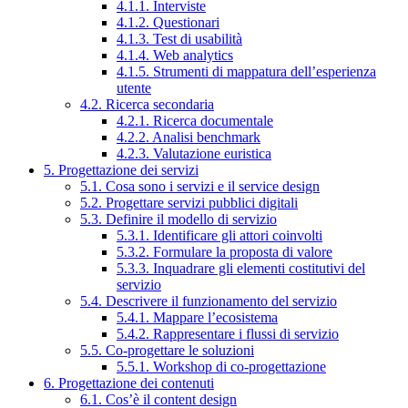
4.1.1. Interviste
4.1.2. Questionari
4.1.3. Test di usabilità
4.1.4. Web analytics
4.1.5. Strumenti di mappatura dell’esperienza
utente
4.2. Ricerca secondaria
4.2.1. Ricerca documentale
4.2.2. Analisi benchmark
4.2.3. Valutazione euristica
5. Progettazione dei servizi
5.1. Cosa sono i servizi e il service design
5.2. Progettare servizi pubblici digitali
5.3. Definire il modello di servizio
5.3.1. Identificare gli attori coinvolti
5.3.2. Formulare la proposta di valore
5.3.3. Inquadrare gli elementi costitutivi del
servizio
5.4. Descrivere il funzionamento del servizio
5.4.1. Mappare l’ecosistema
5.4.2. Rappresentare i flussi di servizio
5.5. Co-progettare le soluzioni
5.5.1. Workshop di co-progettazione
6. Progettazione dei contenuti
6.1. Cos’è il content design