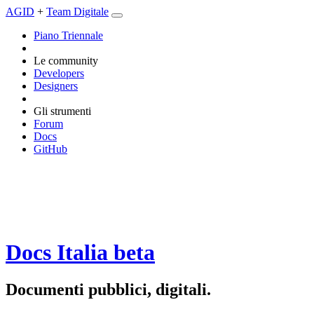
AGID
+
Team Digitale
Piano Triennale
Le community
Developers
Designers
Gli strumenti
Forum
Docs
GitHub
Docs Italia
beta
Documenti pubblici, digitali.