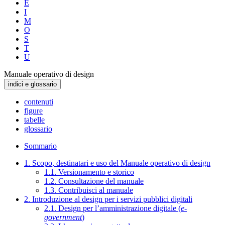
E
I
M
O
S
T
U
Manuale operativo di design
indici e glossario
contenuti
figure
tabelle
glossario
Sommario
1. Scopo, destinatari e uso del Manuale operativo di design
1.1. Versionamento e storico
1.2. Consultazione del manuale
1.3. Contribuisci al manuale
2. Introduzione al design per i servizi pubblici digitali
2.1. Design per l’amministrazione digitale (
e-
government
)