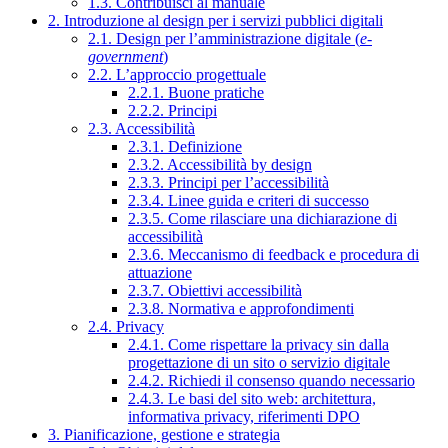
1.3. Contribuisci al manuale
2. Introduzione al design per i servizi pubblici digitali
2.1. Design per l’amministrazione digitale (
e-
government
)
2.2. L’approccio progettuale
2.2.1. Buone pratiche
2.2.2. Principi
2.3. Accessibilità
2.3.1. Definizione
2.3.2. Accessibilità by design
2.3.3. Principi per l’accessibilità
2.3.4. Linee guida e criteri di successo
2.3.5. Come rilasciare una dichiarazione di
accessibilità
2.3.6. Meccanismo di feedback e procedura di
attuazione
2.3.7. Obiettivi accessibilità
2.3.8. Normativa e approfondimenti
2.4. Privacy
2.4.1. Come rispettare la privacy sin dalla
progettazione di un sito o servizio digitale
2.4.2. Richiedi il consenso quando necessario
2.4.3. Le basi del sito web: architettura,
informativa privacy, riferimenti DPO
3. Pianificazione, gestione e strategia