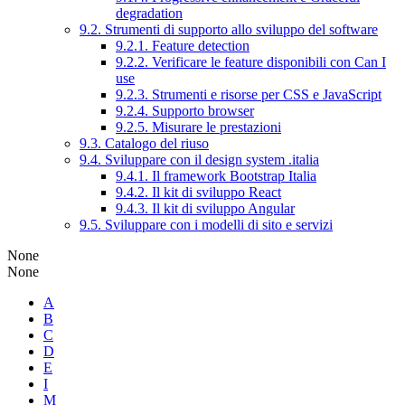
degradation
9.2. Strumenti di supporto allo sviluppo del software
9.2.1. Feature detection
9.2.2. Verificare le feature disponibili con Can I
use
9.2.3. Strumenti e risorse per CSS e JavaScript
9.2.4. Supporto browser
9.2.5. Misurare le prestazioni
9.3. Catalogo del riuso
9.4. Sviluppare con il design system .italia
9.4.1. Il framework Bootstrap Italia
9.4.2. Il kit di sviluppo React
9.4.3. Il kit di sviluppo Angular
9.5. Sviluppare con i modelli di sito e servizi
None
None
A
B
C
D
E
I
M