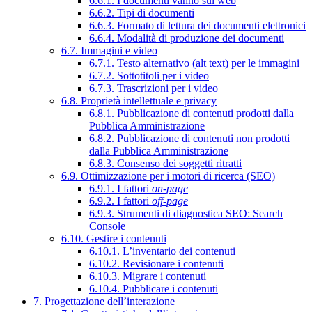
6.6.1. I documenti vanno sul web
6.6.2. Tipi di documenti
6.6.3. Formato di lettura dei documenti elettronici
6.6.4. Modalità di produzione dei documenti
6.7. Immagini e video
6.7.1. Testo alternativo (alt text) per le immagini
6.7.2. Sottotitoli per i video
6.7.3. Trascrizioni per i video
6.8. Proprietà intellettuale e privacy
6.8.1. Pubblicazione di contenuti prodotti dalla
Pubblica Amministrazione
6.8.2. Pubblicazione di contenuti non prodotti
dalla Pubblica Amministrazione
6.8.3. Consenso dei soggetti ritratti
6.9. Ottimizzazione per i motori di ricerca (SEO)
6.9.1. I fattori
on-page
6.9.2. I fattori
off-page
6.9.3. Strumenti di diagnostica SEO: Search
Console
6.10. Gestire i contenuti
6.10.1. L’inventario dei contenuti
6.10.2. Revisionare i contenuti
6.10.3. Migrare i contenuti
6.10.4. Pubblicare i contenuti
7. Progettazione dell’interazione