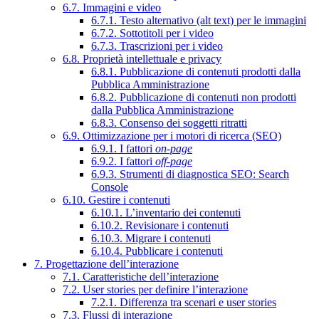
6.7. Immagini e video
6.7.1. Testo alternativo (alt text) per le immagini
6.7.2. Sottotitoli per i video
6.7.3. Trascrizioni per i video
6.8. Proprietà intellettuale e privacy
6.8.1. Pubblicazione di contenuti prodotti dalla
Pubblica Amministrazione
6.8.2. Pubblicazione di contenuti non prodotti
dalla Pubblica Amministrazione
6.8.3. Consenso dei soggetti ritratti
6.9. Ottimizzazione per i motori di ricerca (SEO)
6.9.1. I fattori
on-page
6.9.2. I fattori
off-page
6.9.3. Strumenti di diagnostica SEO: Search
Console
6.10. Gestire i contenuti
6.10.1. L’inventario dei contenuti
6.10.2. Revisionare i contenuti
6.10.3. Migrare i contenuti
6.10.4. Pubblicare i contenuti
7. Progettazione dell’interazione
7.1. Caratteristiche dell’interazione
7.2. User stories per definire l’interazione
7.2.1. Differenza tra scenari e user stories
7.3. Flussi di interazione