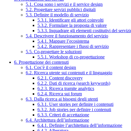
5.1. Cosa sono i servizi e il service design
5.2. Progettare servizi pubblici digitali
5.3. Definire il modello di servizio
5.3.1. Identificare gli attori coinvolti
5.3.2. Formulare la proposta di valore
5.3.3. Inquadrare gli elementi costitutivi del serviz
5.4. Descrivere il funzionamento del servizio
5.4.1. Mappare l’ecosistema
5.4.2. Rappresentare i flussi di servizio
5.5. Co-progettare le soluzioni
5.5.1. Workshop di co-progettazione
6. Progettazione dei contenuti
6.1. Cos’è il content design
6.2. Ricerca utente sui contenuti e il linguaggio
6.2.1. Content discovery
6.2.2. Dati di ricerca (search keywords)
6.2.3. Ricerca tramite analytics
6.2.4. Ricerca sui forum
6.3. Dalla ricerca ai bisogni degli utenti
6.3.1. User stories per definire i contenuti
6.3.2. Job stories per definire i contenuti
6.3.3. Criteri di accettazione
6.4. Architettura dell’informazione
6.4.1. Definire l’architettura dell’informazione
6.4.2. Alberatura