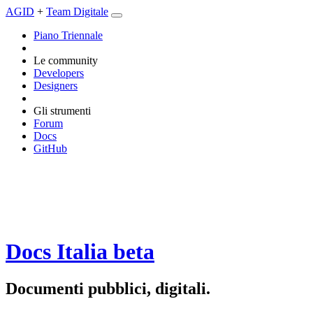
AGID
+
Team Digitale
Piano Triennale
Le community
Developers
Designers
Gli strumenti
Forum
Docs
GitHub
Docs Italia
beta
Documenti pubblici, digitali.