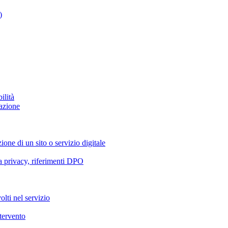
)
ilità
azione
ione di un sito o servizio digitale
va privacy, riferimenti DPO
olti nel servizio
ntervento