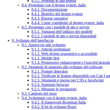
8.3.2. Prototipi in alta fedeltà
8.4. Progettare con il design system .italia
8.4.1. Documentazione
8.4.2. Benefici del design system
8.4.3. Risorse operative
8.4.4. Come contribuire al design system .italia
8.5. Progettare con i modelli di sito e servizi
8.5.1. Vantaggi dell’utilizzo dei modelli
8.5.2. I modelli di sito e servizi disponibili
9. Sviluppo dell’interfaccia
9.1. Approccio allo sviluppo
9.1.1. Attività preliminari
9.1.2. Web design responsivo e accessibile
9.1.3. Mobile first
9.1.4. Progressive enhancement e Graceful degrad
9.2. Strumenti di supporto allo sviluppo del software
9.2.1. Feature detection
9.2.2. Verificare le feature disponibili con Can I us
9.2.3. Strumenti e risorse per CSS e JavaScript
9.2.4. Supporto browser
9.2.5. Misurare le prestazioni
9.3. Catalogo del riuso
9.4. Sviluppare con il design system .italia
9.4.1. Il framework Bootstrap Italia
9.4.2. Il kit di sviluppo React