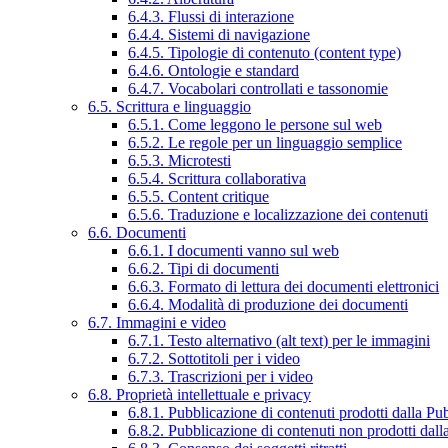
6.4.3. Flussi di interazione
6.4.4. Sistemi di navigazione
6.4.5. Tipologie di contenuto (content type)
6.4.6. Ontologie e standard
6.4.7. Vocabolari controllati e tassonomie
6.5. Scrittura e linguaggio
6.5.1. Come leggono le persone sul web
6.5.2. Le regole per un linguaggio semplice
6.5.3. Microtesti
6.5.4. Scrittura collaborativa
6.5.5. Content critique
6.5.6. Traduzione e localizzazione dei contenuti
6.6. Documenti
6.6.1. I documenti vanno sul web
6.6.2. Tipi di documenti
6.6.3. Formato di lettura dei documenti elettronici
6.6.4. Modalità di produzione dei documenti
6.7. Immagini e video
6.7.1. Testo alternativo (alt text) per le immagini
6.7.2. Sottotitoli per i video
6.7.3. Trascrizioni per i video
6.8. Proprietà intellettuale e privacy
6.8.1. Pubblicazione di contenuti prodotti dalla P
6.8.2. Pubblicazione di contenuti non prodotti dal