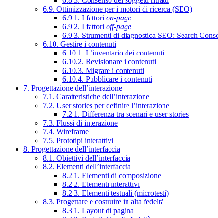
6.8.3. Consenso dei soggetti ritratti
6.9. Ottimizzazione per i motori di ricerca (SEO)
6.9.1. I fattori
on-page
6.9.2. I fattori
off-page
6.9.3. Strumenti di diagnostica SEO: Search Cons
6.10. Gestire i contenuti
6.10.1. L’inventario dei contenuti
6.10.2. Revisionare i contenuti
6.10.3. Migrare i contenuti
6.10.4. Pubblicare i contenuti
7. Progettazione dell’interazione
7.1. Caratteristiche dell’interazione
7.2. User stories per definire l’interazione
7.2.1. Differenza tra scenari e user stories
7.3. Flussi di interazione
7.4. Wireframe
7.5. Prototipi interattivi
8. Progettazione dell’interfaccia
8.1. Obiettivi dell’interfaccia
8.2. Elementi dell’interfaccia
8.2.1. Elementi di composizione
8.2.2. Elementi interattivi
8.2.3. Elementi testuali (microtesti)
8.3. Progettare e costruire in alta fedeltà
8.3.1. Layout di pagina