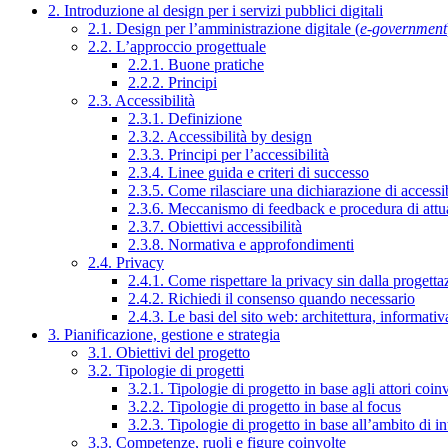
2. Introduzione al design per i servizi pubblici digitali
2.1. Design per l’amministrazione digitale (
e-government
2.2. L’approccio progettuale
2.2.1. Buone pratiche
2.2.2. Principi
2.3. Accessibilità
2.3.1. Definizione
2.3.2. Accessibilità by design
2.3.3. Principi per l’accessibilità
2.3.4. Linee guida e criteri di successo
2.3.5. Come rilasciare una dichiarazione di accessib
2.3.6. Meccanismo di feedback e procedura di attu
2.3.7. Obiettivi accessibilità
2.3.8. Normativa e approfondimenti
2.4. Privacy
2.4.1. Come rispettare la privacy sin dalla progettaz
2.4.2. Richiedi il consenso quando necessario
2.4.3. Le basi del sito web: architettura, informati
3. Pianificazione, gestione e strategia
3.1. Obiettivi del progetto
3.2. Tipologie di progetti
3.2.1. Tipologie di progetto in base agli attori coinv
3.2.2. Tipologie di progetto in base al focus
3.2.3. Tipologie di progetto in base all’ambito di i
3.3. Competenze, ruoli e figure coinvolte