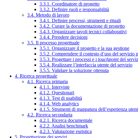
3.3.1. Coordinatore di progetto
3.3.2. Definire ruoli e responsabilità
3.4. Metodo di lavoro
3.4.1. Definire processi, strumenti e rituali
3.4.2. Curare la documentazione di progetto
3.4.3. Organizzare tavoli tecnici collaborativi
3.4.4. Prendere decisioni
3.5. Il processo progettuale
3.5.1. Organizzare il progetto e la sua gestione
3.5.2. Comprendere il contesto d’uso del servizio 
3.5.3. Progettare i processi e i
touchpoint
del servi
3.5.4. Realizzare l’interfaccia utente del servizio
3.5.5. Validare la soluzione ottenuta
4. Ricerca progettuale
4.1. Ricerca primaria
4.1.1. Interviste
4.1.2. Questionari
4.1.3. Test di usabilità
4.1.4. Web analytics
4.1.5. Strumenti di mappatura dell’esperienza uten
4.2. Ricerca secondaria
4.2.1. Ricerca documentale
4.2.2. Analisi benchmark
4.2.3. Valutazione euristica
5. Progettazione dei servizi