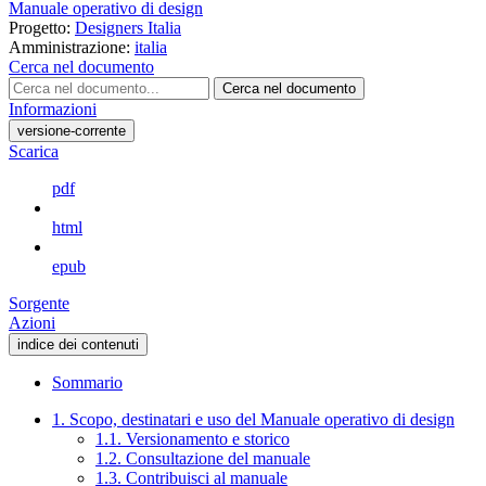
Manuale operativo di design
Progetto:
Designers Italia
Amministrazione:
italia
Cerca nel documento
Cerca nel documento
Informazioni
versione-corrente
Scarica
pdf
html
epub
Sorgente
Azioni
indice dei contenuti
Sommario
1. Scopo, destinatari e uso del Manuale operativo di design
1.1. Versionamento e storico
1.2. Consultazione del manuale
1.3. Contribuisci al manuale