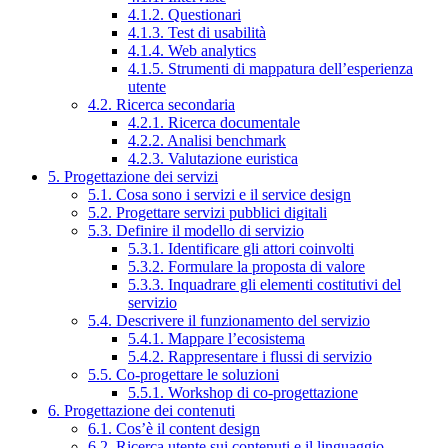
4.1.2. Questionari
4.1.3. Test di usabilità
4.1.4. Web analytics
4.1.5. Strumenti di mappatura dell’esperienza
utente
4.2. Ricerca secondaria
4.2.1. Ricerca documentale
4.2.2. Analisi benchmark
4.2.3. Valutazione euristica
5. Progettazione dei servizi
5.1. Cosa sono i servizi e il service design
5.2. Progettare servizi pubblici digitali
5.3. Definire il modello di servizio
5.3.1. Identificare gli attori coinvolti
5.3.2. Formulare la proposta di valore
5.3.3. Inquadrare gli elementi costitutivi del
servizio
5.4. Descrivere il funzionamento del servizio
5.4.1. Mappare l’ecosistema
5.4.2. Rappresentare i flussi di servizio
5.5. Co-progettare le soluzioni
5.5.1. Workshop di co-progettazione
6. Progettazione dei contenuti
6.1. Cos’è il content design
6.2. Ricerca utente sui contenuti e il linguaggio