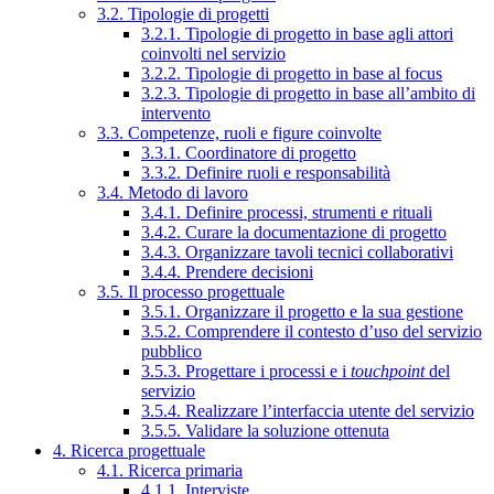
3.2. Tipologie di progetti
3.2.1. Tipologie di progetto in base agli attori
coinvolti nel servizio
3.2.2. Tipologie di progetto in base al focus
3.2.3. Tipologie di progetto in base all’ambito di
intervento
3.3. Competenze, ruoli e figure coinvolte
3.3.1. Coordinatore di progetto
3.3.2. Definire ruoli e responsabilità
3.4. Metodo di lavoro
3.4.1. Definire processi, strumenti e rituali
3.4.2. Curare la documentazione di progetto
3.4.3. Organizzare tavoli tecnici collaborativi
3.4.4. Prendere decisioni
3.5. Il processo progettuale
3.5.1. Organizzare il progetto e la sua gestione
3.5.2. Comprendere il contesto d’uso del servizio
pubblico
3.5.3. Progettare i processi e i
touchpoint
del
servizio
3.5.4. Realizzare l’interfaccia utente del servizio
3.5.5. Validare la soluzione ottenuta
4. Ricerca progettuale
4.1. Ricerca primaria
4.1.1. Interviste