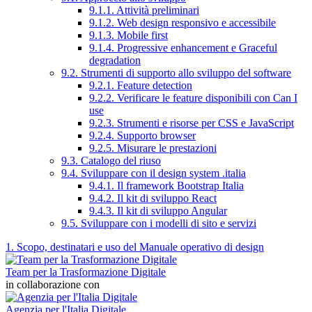
9.1.1. Attività preliminari
9.1.2. Web design responsivo e accessibile
9.1.3. Mobile first
9.1.4. Progressive enhancement e Graceful
degradation
9.2. Strumenti di supporto allo sviluppo del software
9.2.1. Feature detection
9.2.2. Verificare le feature disponibili con Can I
use
9.2.3. Strumenti e risorse per CSS e JavaScript
9.2.4. Supporto browser
9.2.5. Misurare le prestazioni
9.3. Catalogo del riuso
9.4. Sviluppare con il design system .italia
9.4.1. Il framework Bootstrap Italia
9.4.2. Il kit di sviluppo React
9.4.3. Il kit di sviluppo Angular
9.5. Sviluppare con i modelli di sito e servizi
1. Scopo, destinatari e uso del Manuale operativo di design
Team per la Trasformazione Digitale
in collaborazione con
Agenzia per l'Italia Digitale