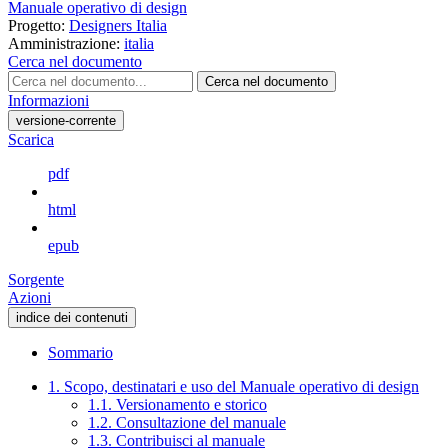
Manuale operativo di design
Progetto:
Designers Italia
Amministrazione:
italia
Cerca nel documento
Cerca nel documento
Informazioni
versione-corrente
Scarica
pdf
html
epub
Sorgente
Azioni
indice dei contenuti
Sommario
1. Scopo, destinatari e uso del Manuale operativo di design
1.1. Versionamento e storico
1.2. Consultazione del manuale
1.3. Contribuisci al manuale