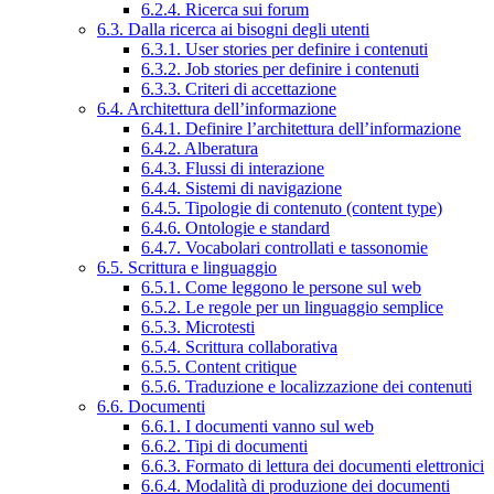
6.2.4. Ricerca sui forum
6.3. Dalla ricerca ai bisogni degli utenti
6.3.1. User stories per definire i contenuti
6.3.2. Job stories per definire i contenuti
6.3.3. Criteri di accettazione
6.4. Architettura dell’informazione
6.4.1. Definire l’architettura dell’informazione
6.4.2. Alberatura
6.4.3. Flussi di interazione
6.4.4. Sistemi di navigazione
6.4.5. Tipologie di contenuto (content type)
6.4.6. Ontologie e standard
6.4.7. Vocabolari controllati e tassonomie
6.5. Scrittura e linguaggio
6.5.1. Come leggono le persone sul web
6.5.2. Le regole per un linguaggio semplice
6.5.3. Microtesti
6.5.4. Scrittura collaborativa
6.5.5. Content critique
6.5.6. Traduzione e localizzazione dei contenuti
6.6. Documenti
6.6.1. I documenti vanno sul web
6.6.2. Tipi di documenti
6.6.3. Formato di lettura dei documenti elettronici
6.6.4. Modalità di produzione dei documenti