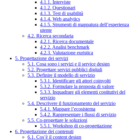
4.1.1. Interviste
4.1.2. Questionari
4.1.3. Test di usabilità
4.1.4. Web analytics
4.1.5. Strumenti di mappatura dell’esperienza
utente
4.2. Ricerca secondaria
4.2.1. Ricerca documentale
4.2.2. Analisi benchmark
4.2.3. Valutazione euristica
5. Progettazione dei servizi
5.1. Cosa sono i servizi e il service design
5.2. Progettare servizi pubblici digitali
5.3. Definire il modello di servizio
5.3.1. Identificare gli attori coinvolti
5.3.2. Formulare la proposta di valore
5.3.3. Inquadrare gli elementi costitutivi del
servizio
5.4. Descrivere il funzionamento del servizio
5.4.1. Mappare l’ecosistema
5.4.2. Rappresentare i flussi di servizio
5.5. Co-progettare le soluzioni
5.5.1. Workshop di co-progettazione
6. Progettazione dei contenuti
6.1. Cos’è il content design