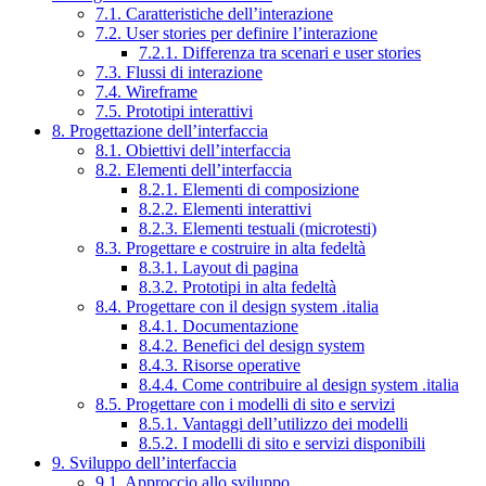
7.1. Caratteristiche dell’interazione
7.2. User stories per definire l’interazione
7.2.1. Differenza tra scenari e user stories
7.3. Flussi di interazione
7.4. Wireframe
7.5. Prototipi interattivi
8. Progettazione dell’interfaccia
8.1. Obiettivi dell’interfaccia
8.2. Elementi dell’interfaccia
8.2.1. Elementi di composizione
8.2.2. Elementi interattivi
8.2.3. Elementi testuali (microtesti)
8.3. Progettare e costruire in alta fedeltà
8.3.1. Layout di pagina
8.3.2. Prototipi in alta fedeltà
8.4. Progettare con il design system .italia
8.4.1. Documentazione
8.4.2. Benefici del design system
8.4.3. Risorse operative
8.4.4. Come contribuire al design system .italia
8.5. Progettare con i modelli di sito e servizi
8.5.1. Vantaggi dell’utilizzo dei modelli
8.5.2. I modelli di sito e servizi disponibili
9. Sviluppo dell’interfaccia
9.1. Approccio allo sviluppo