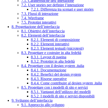
7.1. Caratteristiche dell’interazione
7.2. User stories per definire l’interazione
7.2.1. Differenza tra scenari e user stories
7.3. Flussi di interazione
7.4. Wireframe
7.5. Prototipi interattivi
8. Progettazione dell’interfaccia
8.1. Obiettivi dell’interfaccia
8.2. Elementi dell’interfaccia
8.2.1. Elementi di composizione
8.2.2. Elementi interattivi
8.2.3. Elementi testuali (microtesti)
8.3. Progettare e costruire in alta fedeltà
8.3.1. Layout di pagina
8.3.2. Prototipi in alta fedeltà
8.4. Progettare con il design system .italia
8.4.1. Documentazione
8.4.2. Benefici del design system
8.4.3. Risorse operative
8.4.4. Come contribuire al design system .italia
8.5. Progettare con i modelli di sito e servizi
8.5.1. Vantaggi dell’utilizzo dei modelli
8.5.2. I modelli di sito e servizi disponibili
9. Sviluppo dell’interfaccia
9.1. Approccio allo sviluppo