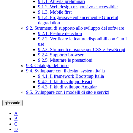
9.1.1. Attività preliminari
9.1.2. Web design responsivo e accessibile
9.1.3. Mobile first
9.1.4. Progressive enhancement e Graceful
degradation
9.2. Strumenti di supporto allo sviluppo del software
9.2.1. Feature detection
9.2.2. Verificare le feature disponibili con Can I
use
9.2.3. Strumenti e risorse per CSS e JavaScript
9.2.4. Supporto browser
9.2.5. Misurare le prestazioni
9.3. Catalogo del riuso
9.4. Sviluppare con il design system .italia
9.4.1. Il framework Bootstrap Italia
9.4.2. Il kit di sviluppo React
9.4.3. Il kit di sviluppo Angular
9.5. Sviluppare con i modelli di sito e servizi
glossario
A
B
C
D