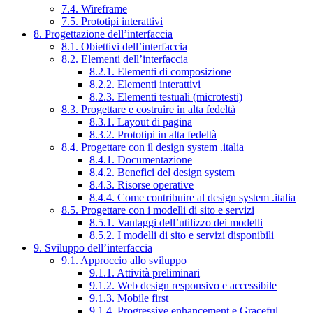
7.4. Wireframe
7.5. Prototipi interattivi
8. Progettazione dell’interfaccia
8.1. Obiettivi dell’interfaccia
8.2. Elementi dell’interfaccia
8.2.1. Elementi di composizione
8.2.2. Elementi interattivi
8.2.3. Elementi testuali (microtesti)
8.3. Progettare e costruire in alta fedeltà
8.3.1. Layout di pagina
8.3.2. Prototipi in alta fedeltà
8.4. Progettare con il design system .italia
8.4.1. Documentazione
8.4.2. Benefici del design system
8.4.3. Risorse operative
8.4.4. Come contribuire al design system .italia
8.5. Progettare con i modelli di sito e servizi
8.5.1. Vantaggi dell’utilizzo dei modelli
8.5.2. I modelli di sito e servizi disponibili
9. Sviluppo dell’interfaccia
9.1. Approccio allo sviluppo
9.1.1. Attività preliminari
9.1.2. Web design responsivo e accessibile
9.1.3. Mobile first
9.1.4. Progressive enhancement e Graceful