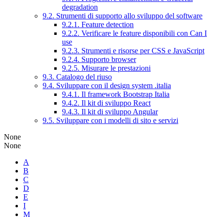
degradation
9.2. Strumenti di supporto allo sviluppo del software
9.2.1. Feature detection
9.2.2. Verificare le feature disponibili con Can I
use
9.2.3. Strumenti e risorse per CSS e JavaScript
9.2.4. Supporto browser
9.2.5. Misurare le prestazioni
9.3. Catalogo del riuso
9.4. Sviluppare con il design system .italia
9.4.1. Il framework Bootstrap Italia
9.4.2. Il kit di sviluppo React
9.4.3. Il kit di sviluppo Angular
9.5. Sviluppare con i modelli di sito e servizi
None
None
A
B
C
D
E
I
M