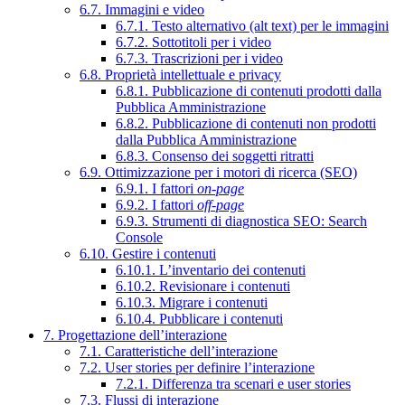
6.7. Immagini e video
6.7.1. Testo alternativo (alt text) per le immagini
6.7.2. Sottotitoli per i video
6.7.3. Trascrizioni per i video
6.8. Proprietà intellettuale e privacy
6.8.1. Pubblicazione di contenuti prodotti dalla
Pubblica Amministrazione
6.8.2. Pubblicazione di contenuti non prodotti
dalla Pubblica Amministrazione
6.8.3. Consenso dei soggetti ritratti
6.9. Ottimizzazione per i motori di ricerca (SEO)
6.9.1. I fattori
on-page
6.9.2. I fattori
off-page
6.9.3. Strumenti di diagnostica SEO: Search
Console
6.10. Gestire i contenuti
6.10.1. L’inventario dei contenuti
6.10.2. Revisionare i contenuti
6.10.3. Migrare i contenuti
6.10.4. Pubblicare i contenuti
7. Progettazione dell’interazione
7.1. Caratteristiche dell’interazione
7.2. User stories per definire l’interazione
7.2.1. Differenza tra scenari e user stories
7.3. Flussi di interazione