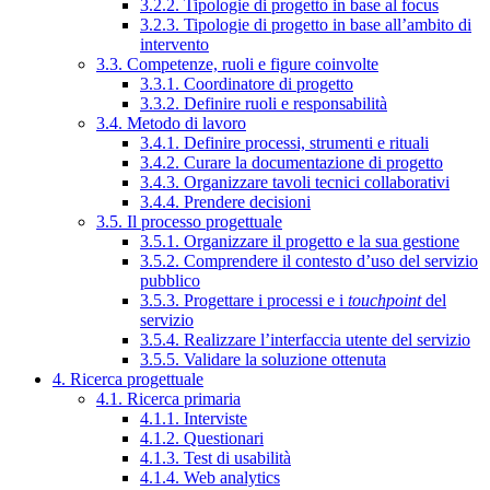
3.2.2. Tipologie di progetto in base al focus
3.2.3. Tipologie di progetto in base all’ambito di
intervento
3.3. Competenze, ruoli e figure coinvolte
3.3.1. Coordinatore di progetto
3.3.2. Definire ruoli e responsabilità
3.4. Metodo di lavoro
3.4.1. Definire processi, strumenti e rituali
3.4.2. Curare la documentazione di progetto
3.4.3. Organizzare tavoli tecnici collaborativi
3.4.4. Prendere decisioni
3.5. Il processo progettuale
3.5.1. Organizzare il progetto e la sua gestione
3.5.2. Comprendere il contesto d’uso del servizio
pubblico
3.5.3. Progettare i processi e i
touchpoint
del
servizio
3.5.4. Realizzare l’interfaccia utente del servizio
3.5.5. Validare la soluzione ottenuta
4. Ricerca progettuale
4.1. Ricerca primaria
4.1.1. Interviste
4.1.2. Questionari
4.1.3. Test di usabilità
4.1.4. Web analytics