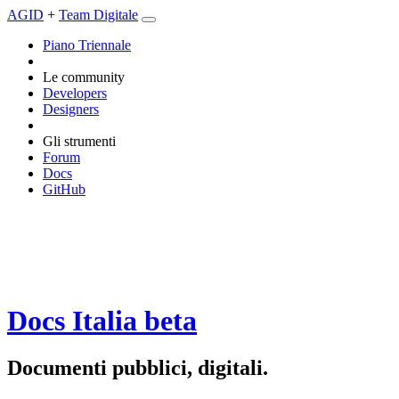
AGID
+
Team Digitale
Piano Triennale
Le community
Developers
Designers
Gli strumenti
Forum
Docs
GitHub
Docs Italia
beta
Documenti pubblici, digitali.