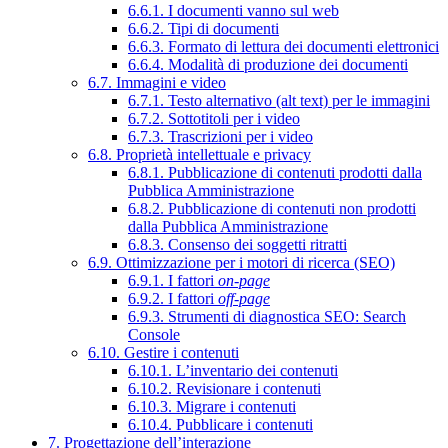
6.6.1. I documenti vanno sul web
6.6.2. Tipi di documenti
6.6.3. Formato di lettura dei documenti elettronici
6.6.4. Modalità di produzione dei documenti
6.7. Immagini e video
6.7.1. Testo alternativo (alt text) per le immagini
6.7.2. Sottotitoli per i video
6.7.3. Trascrizioni per i video
6.8. Proprietà intellettuale e privacy
6.8.1. Pubblicazione di contenuti prodotti dalla
Pubblica Amministrazione
6.8.2. Pubblicazione di contenuti non prodotti
dalla Pubblica Amministrazione
6.8.3. Consenso dei soggetti ritratti
6.9. Ottimizzazione per i motori di ricerca (SEO)
6.9.1. I fattori
on-page
6.9.2. I fattori
off-page
6.9.3. Strumenti di diagnostica SEO: Search
Console
6.10. Gestire i contenuti
6.10.1. L’inventario dei contenuti
6.10.2. Revisionare i contenuti
6.10.3. Migrare i contenuti
6.10.4. Pubblicare i contenuti
7. Progettazione dell’interazione