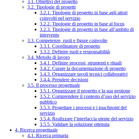
3.1. Obiettivi del progetto
3.2. Tipologie di progetti
3.2.1. Tipologie di progetto in base agli attori
coinvolti nel servizio
3.2.2. Tipologie di progetto in base al focus
3.2.3. Tipologie di progetto in base all’ambito di
intervento
3.3. Competenze, ruoli e figure coinvolte
3.3.1. Coordinatore di progetto
3.3.2. Definire ruoli e responsabilità
3.4. Metodo di lavoro
3.4.1. Definire processi, strumenti e rituali
3.4.2. Curare la documentazione di progetto
3.4.3. Organizzare tavoli tecnici collaborativi
3.4.4. Prendere decisioni
3.5. Il processo progettuale
3.5.1. Organizzare il progetto e la sua gestione
3.5.2. Comprendere il contesto d’uso del servizio
pubblico
3.5.3. Progettare i processi e i
touchpoint
del
servizio
3.5.4. Realizzare l’interfaccia utente del servizio
3.5.5. Validare la soluzione ottenuta
4. Ricerca progettuale
4.1. Ricerca primaria