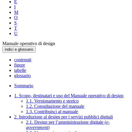
E
I
M
O
S
T
U
Manuale operativo di design
indici e glossario
contenuti
figure
tabelle
glossario
Sommario
1. Scopo, destinatari e uso del Manuale operativo di design
1.1. Versionamento e storico
1.2. Consultazione del manuale
1.3. Contribuisci al manuale
2. Introduzione al design per i servizi pubblici digitali
2.1. Design per l’amministrazione digitale (
e-
government
)