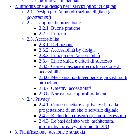
1.3. Contribuisci al manuale
2. Introduzione al design per i servizi pubblici digitali
2.1. Design per l’amministrazione digitale (
e-
government
)
2.2. L’approccio progettuale
2.2.1. Buone pratiche
2.2.2. Principi
2.3. Accessibilità
2.3.1. Definizione
2.3.2. Accessibilità by design
2.3.3. Principi per l’accessibilità
2.3.4. Linee guida e criteri di successo
2.3.5. Come rilasciare una dichiarazione di
accessibilità
2.3.6. Meccanismo di feedback e procedura di
attuazione
2.3.7. Obiettivi accessibilità
2.3.8. Normativa e approfondimenti
2.4. Privacy
2.4.1. Come rispettare la privacy sin dalla
progettazione di un sito o servizio digitale
2.4.2. Richiedi il consenso quando necessario
2.4.3. Le basi del sito web: architettura,
informativa privacy, riferimenti DPO
3. Pianificazione, gestione e strategia