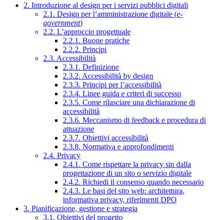
2. Introduzione al design per i servizi pubblici digitali
2.1. Design per l’amministrazione digitale (
e-
government
)
2.2. L’approccio progettuale
2.2.1. Buone pratiche
2.2.2. Principi
2.3. Accessibilità
2.3.1. Definizione
2.3.2. Accessibilità by design
2.3.3. Principi per l’accessibilità
2.3.4. Linee guida e criteri di successo
2.3.5. Come rilasciare una dichiarazione di
accessibilità
2.3.6. Meccanismo di feedback e procedura di
attuazione
2.3.7. Obiettivi accessibilità
2.3.8. Normativa e approfondimenti
2.4. Privacy
2.4.1. Come rispettare la privacy sin dalla
progettazione di un sito o servizio digitale
2.4.2. Richiedi il consenso quando necessario
2.4.3. Le basi del sito web: architettura,
informativa privacy, riferimenti DPO
3. Pianificazione, gestione e strategia
3.1. Obiettivi del progetto