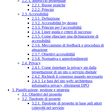
2.2. L’approccio progettuale
2.2.1. Buone pratiche
2.2.2. Principi
2.3. Accessibilità
2.3.1. Definizione
2.3.2. Accessibilità by design
2.3.3. Principi per l’accessibilità
2.3.4. Linee guida e criteri di successo
2.3.5. Come rilasciare una dichiarazione di
accessibilità
2.3.6. Meccanismo di feedback e procedura di
attuazione
2.3.7. Obiettivi accessibilità
2.3.8. Normativa e approfondimenti
2.4. Privacy
2.4.1. Come rispettare la privacy sin dalla
progettazione di un sito o servizio digitale
2.4.2. Richiedi il consenso quando necessario
2.4.3. Le basi del sito web: architettura,
informativa privacy, riferimenti DPO
3. Pianificazione, gestione e strategia
3.1. Obiettivi del progetto
3.2. Tipologie di progetti
3.2.1. Tipologie di progetto in base agli attori
coinvolti nel servizio