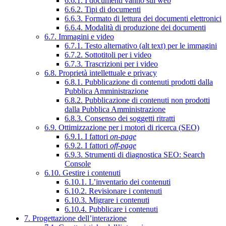
6.6.1. I documenti vanno sul web
6.6.2. Tipi di documenti
6.6.3. Formato di lettura dei documenti elettronici
6.6.4. Modalità di produzione dei documenti
6.7. Immagini e video
6.7.1. Testo alternativo (alt text) per le immagini
6.7.2. Sottotitoli per i video
6.7.3. Trascrizioni per i video
6.8. Proprietà intellettuale e privacy
6.8.1. Pubblicazione di contenuti prodotti dalla
Pubblica Amministrazione
6.8.2. Pubblicazione di contenuti non prodotti
dalla Pubblica Amministrazione
6.8.3. Consenso dei soggetti ritratti
6.9. Ottimizzazione per i motori di ricerca (SEO)
6.9.1. I fattori
on-page
6.9.2. I fattori
off-page
6.9.3. Strumenti di diagnostica SEO: Search
Console
6.10. Gestire i contenuti
6.10.1. L’inventario dei contenuti
6.10.2. Revisionare i contenuti
6.10.3. Migrare i contenuti
6.10.4. Pubblicare i contenuti
7. Progettazione dell’interazione