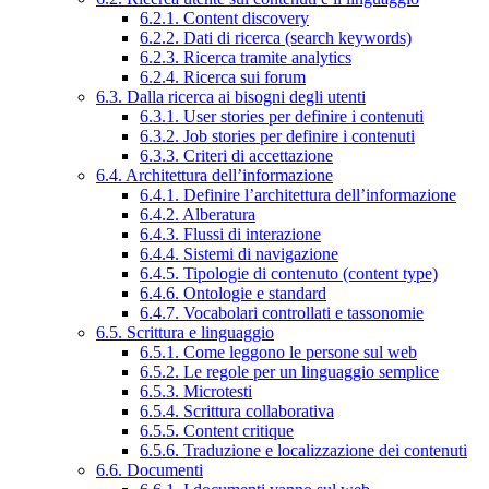
6.2.1. Content discovery
6.2.2. Dati di ricerca (search keywords)
6.2.3. Ricerca tramite analytics
6.2.4. Ricerca sui forum
6.3. Dalla ricerca ai bisogni degli utenti
6.3.1. User stories per definire i contenuti
6.3.2. Job stories per definire i contenuti
6.3.3. Criteri di accettazione
6.4. Architettura dell’informazione
6.4.1. Definire l’architettura dell’informazione
6.4.2. Alberatura
6.4.3. Flussi di interazione
6.4.4. Sistemi di navigazione
6.4.5. Tipologie di contenuto (content type)
6.4.6. Ontologie e standard
6.4.7. Vocabolari controllati e tassonomie
6.5. Scrittura e linguaggio
6.5.1. Come leggono le persone sul web
6.5.2. Le regole per un linguaggio semplice
6.5.3. Microtesti
6.5.4. Scrittura collaborativa
6.5.5. Content critique
6.5.6. Traduzione e localizzazione dei contenuti
6.6. Documenti