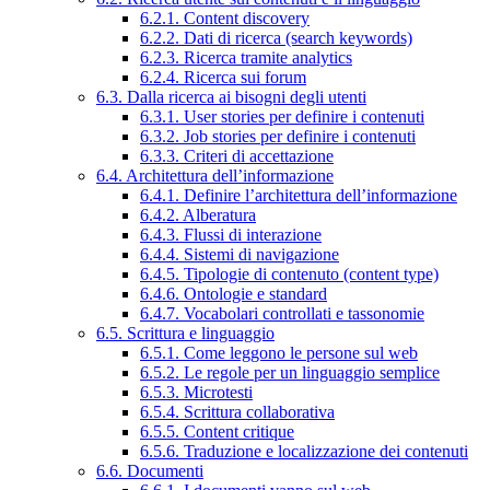
6.2.1. Content discovery
6.2.2. Dati di ricerca (search keywords)
6.2.3. Ricerca tramite analytics
6.2.4. Ricerca sui forum
6.3. Dalla ricerca ai bisogni degli utenti
6.3.1. User stories per definire i contenuti
6.3.2. Job stories per definire i contenuti
6.3.3. Criteri di accettazione
6.4. Architettura dell’informazione
6.4.1. Definire l’architettura dell’informazione
6.4.2. Alberatura
6.4.3. Flussi di interazione
6.4.4. Sistemi di navigazione
6.4.5. Tipologie di contenuto (content type)
6.4.6. Ontologie e standard
6.4.7. Vocabolari controllati e tassonomie
6.5. Scrittura e linguaggio
6.5.1. Come leggono le persone sul web
6.5.2. Le regole per un linguaggio semplice
6.5.3. Microtesti
6.5.4. Scrittura collaborativa
6.5.5. Content critique
6.5.6. Traduzione e localizzazione dei contenuti
6.6. Documenti