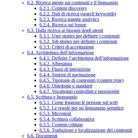
6.2. Ricerca utente sui contenuti e il linguaggio
6.2.1. Content discovery
6.2.2. Dati di ricerca (search keywords)
6.2.3. Ricerca tramite analytics
6.2.4. Ricerca sui forum
6.3. Dalla ricerca ai bisogni degli utenti
6.3.1. User stories per definire i contenuti
6.3.2. Job stories per definire i contenuti
6.3.3. Criteri di accettazione
6.4. Architettura dell’informazione
6.4.1. Definire l’architettura dell’informazione
6.4.2. Alberatura
6.4.3. Flussi di interazione
6.4.4. Sistemi di navigazione
6.4.5. Tipologie di contenuto (content type)
6.4.6. Ontologie e standard
6.4.7. Vocabolari controllati e tassonomie
6.5. Scrittura e linguaggio
6.5.1. Come leggono le persone sul web
6.5.2. Le regole per un linguaggio semplice
6.5.3. Microtesti
6.5.4. Scrittura collaborativa
6.5.5. Content critique
6.5.6. Traduzione e localizzazione dei contenuti
6.6. Documenti