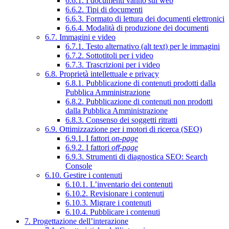
6.6.1. I documenti vanno sul web
6.6.2. Tipi di documenti
6.6.3. Formato di lettura dei documenti elettronici
6.6.4. Modalità di produzione dei documenti
6.7. Immagini e video
6.7.1. Testo alternativo (alt text) per le immagini
6.7.2. Sottotitoli per i video
6.7.3. Trascrizioni per i video
6.8. Proprietà intellettuale e privacy
6.8.1. Pubblicazione di contenuti prodotti dalla
Pubblica Amministrazione
6.8.2. Pubblicazione di contenuti non prodotti
dalla Pubblica Amministrazione
6.8.3. Consenso dei soggetti ritratti
6.9. Ottimizzazione per i motori di ricerca (SEO)
6.9.1. I fattori
on-page
6.9.2. I fattori
off-page
6.9.3. Strumenti di diagnostica SEO: Search
Console
6.10. Gestire i contenuti
6.10.1. L’inventario dei contenuti
6.10.2. Revisionare i contenuti
6.10.3. Migrare i contenuti
6.10.4. Pubblicare i contenuti
7. Progettazione dell’interazione