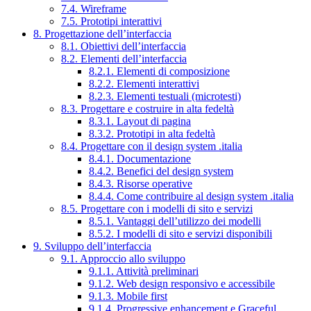
7.4. Wireframe
7.5. Prototipi interattivi
8. Progettazione dell’interfaccia
8.1. Obiettivi dell’interfaccia
8.2. Elementi dell’interfaccia
8.2.1. Elementi di composizione
8.2.2. Elementi interattivi
8.2.3. Elementi testuali (microtesti)
8.3. Progettare e costruire in alta fedeltà
8.3.1. Layout di pagina
8.3.2. Prototipi in alta fedeltà
8.4. Progettare con il design system .italia
8.4.1. Documentazione
8.4.2. Benefici del design system
8.4.3. Risorse operative
8.4.4. Come contribuire al design system .italia
8.5. Progettare con i modelli di sito e servizi
8.5.1. Vantaggi dell’utilizzo dei modelli
8.5.2. I modelli di sito e servizi disponibili
9. Sviluppo dell’interfaccia
9.1. Approccio allo sviluppo
9.1.1. Attività preliminari
9.1.2. Web design responsivo e accessibile
9.1.3. Mobile first
9.1.4. Progressive enhancement e Graceful