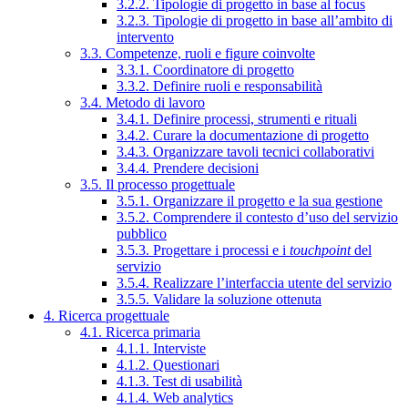
3.2.2. Tipologie di progetto in base al focus
3.2.3. Tipologie di progetto in base all’ambito di
intervento
3.3. Competenze, ruoli e figure coinvolte
3.3.1. Coordinatore di progetto
3.3.2. Definire ruoli e responsabilità
3.4. Metodo di lavoro
3.4.1. Definire processi, strumenti e rituali
3.4.2. Curare la documentazione di progetto
3.4.3. Organizzare tavoli tecnici collaborativi
3.4.4. Prendere decisioni
3.5. Il processo progettuale
3.5.1. Organizzare il progetto e la sua gestione
3.5.2. Comprendere il contesto d’uso del servizio
pubblico
3.5.3. Progettare i processi e i
touchpoint
del
servizio
3.5.4. Realizzare l’interfaccia utente del servizio
3.5.5. Validare la soluzione ottenuta
4. Ricerca progettuale
4.1. Ricerca primaria
4.1.1. Interviste
4.1.2. Questionari
4.1.3. Test di usabilità
4.1.4. Web analytics