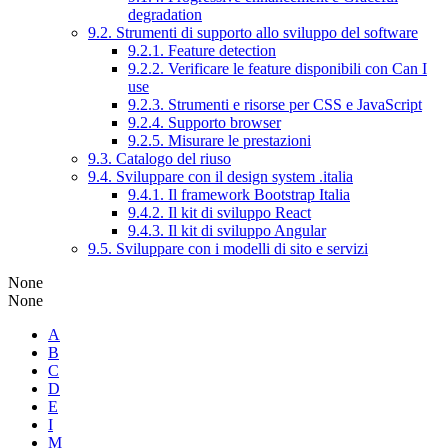
degradation
9.2. Strumenti di supporto allo sviluppo del software
9.2.1. Feature detection
9.2.2. Verificare le feature disponibili con Can I
use
9.2.3. Strumenti e risorse per CSS e JavaScript
9.2.4. Supporto browser
9.2.5. Misurare le prestazioni
9.3. Catalogo del riuso
9.4. Sviluppare con il design system .italia
9.4.1. Il framework Bootstrap Italia
9.4.2. Il kit di sviluppo React
9.4.3. Il kit di sviluppo Angular
9.5. Sviluppare con i modelli di sito e servizi
None
None
A
B
C
D
E
I
M