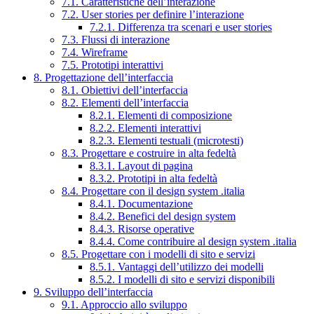
7.1. Caratteristiche dell’interazione
7.2. User stories per definire l’interazione
7.2.1. Differenza tra scenari e user stories
7.3. Flussi di interazione
7.4. Wireframe
7.5. Prototipi interattivi
8. Progettazione dell’interfaccia
8.1. Obiettivi dell’interfaccia
8.2. Elementi dell’interfaccia
8.2.1. Elementi di composizione
8.2.2. Elementi interattivi
8.2.3. Elementi testuali (microtesti)
8.3. Progettare e costruire in alta fedeltà
8.3.1. Layout di pagina
8.3.2. Prototipi in alta fedeltà
8.4. Progettare con il design system .italia
8.4.1. Documentazione
8.4.2. Benefici del design system
8.4.3. Risorse operative
8.4.4. Come contribuire al design system .italia
8.5. Progettare con i modelli di sito e servizi
8.5.1. Vantaggi dell’utilizzo dei modelli
8.5.2. I modelli di sito e servizi disponibili
9. Sviluppo dell’interfaccia
9.1. Approccio allo sviluppo