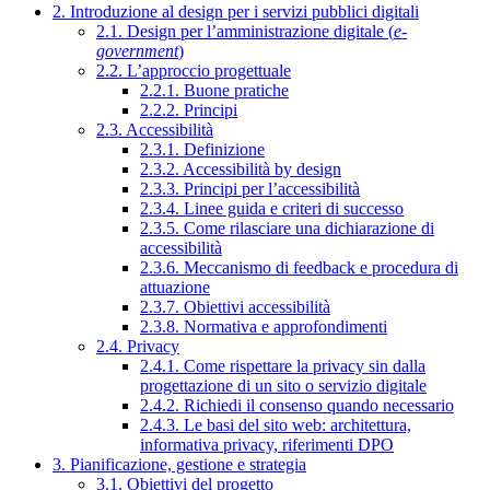
2. Introduzione al design per i servizi pubblici digitali
2.1. Design per l’amministrazione digitale (
e-
government
)
2.2. L’approccio progettuale
2.2.1. Buone pratiche
2.2.2. Principi
2.3. Accessibilità
2.3.1. Definizione
2.3.2. Accessibilità by design
2.3.3. Principi per l’accessibilità
2.3.4. Linee guida e criteri di successo
2.3.5. Come rilasciare una dichiarazione di
accessibilità
2.3.6. Meccanismo di feedback e procedura di
attuazione
2.3.7. Obiettivi accessibilità
2.3.8. Normativa e approfondimenti
2.4. Privacy
2.4.1. Come rispettare la privacy sin dalla
progettazione di un sito o servizio digitale
2.4.2. Richiedi il consenso quando necessario
2.4.3. Le basi del sito web: architettura,
informativa privacy, riferimenti DPO
3. Pianificazione, gestione e strategia
3.1. Obiettivi del progetto