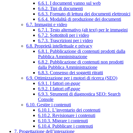
6.6.1. I documenti vanno sul web
6.6.2. Tipi di documenti
6.6.3. Formato di lettura dei documenti elettronici
6.6.4. Modalità di produzione dei documenti
6.7. Immagini e video
6.7.1. Testo alternativo (alt text) per le immagini
6.7.2. Sottotitoli per i video
6.7.3. Trascrizioni per i video
6.8. Proprietà intellettuale e privacy
6.8.1. Pubblicazione di contenuti prodotti dalla
Pubblica Amministrazione
6.8.2. Pubblicazione di contenuti non prodotti
dalla Pubblica Amministrazione
6.8.3. Consenso dei soggetti ritratti
6.9. Ottimizzazione per i motori di ricerca (SEO)
6.9.1. I fattori
on-page
6.9.2. I fattori
off-page
6.9.3. Strumenti di diagnostica SEO: Search
Console
6.10. Gestire i contenuti
6.10.1. L’inventario dei contenuti
6.10.2. Revisionare i contenuti
6.10.3. Migrare i contenuti
6.10.4. Pubblicare i contenuti
7. Progettazione dell’interazione