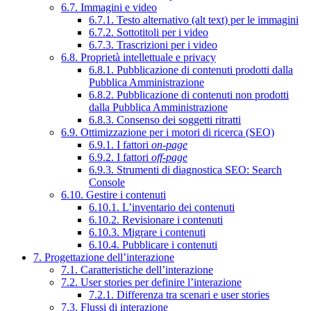
6.7. Immagini e video
6.7.1. Testo alternativo (alt text) per le immagini
6.7.2. Sottotitoli per i video
6.7.3. Trascrizioni per i video
6.8. Proprietà intellettuale e privacy
6.8.1. Pubblicazione di contenuti prodotti dalla
Pubblica Amministrazione
6.8.2. Pubblicazione di contenuti non prodotti
dalla Pubblica Amministrazione
6.8.3. Consenso dei soggetti ritratti
6.9. Ottimizzazione per i motori di ricerca (SEO)
6.9.1. I fattori
on-page
6.9.2. I fattori
off-page
6.9.3. Strumenti di diagnostica SEO: Search
Console
6.10. Gestire i contenuti
6.10.1. L’inventario dei contenuti
6.10.2. Revisionare i contenuti
6.10.3. Migrare i contenuti
6.10.4. Pubblicare i contenuti
7. Progettazione dell’interazione
7.1. Caratteristiche dell’interazione
7.2. User stories per definire l’interazione
7.2.1. Differenza tra scenari e user stories
7.3. Flussi di interazione