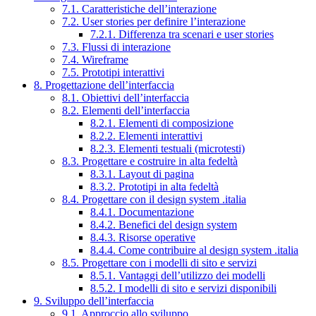
7.1. Caratteristiche dell’interazione
7.2. User stories per definire l’interazione
7.2.1. Differenza tra scenari e user stories
7.3. Flussi di interazione
7.4. Wireframe
7.5. Prototipi interattivi
8. Progettazione dell’interfaccia
8.1. Obiettivi dell’interfaccia
8.2. Elementi dell’interfaccia
8.2.1. Elementi di composizione
8.2.2. Elementi interattivi
8.2.3. Elementi testuali (microtesti)
8.3. Progettare e costruire in alta fedeltà
8.3.1. Layout di pagina
8.3.2. Prototipi in alta fedeltà
8.4. Progettare con il design system .italia
8.4.1. Documentazione
8.4.2. Benefici del design system
8.4.3. Risorse operative
8.4.4. Come contribuire al design system .italia
8.5. Progettare con i modelli di sito e servizi
8.5.1. Vantaggi dell’utilizzo dei modelli
8.5.2. I modelli di sito e servizi disponibili
9. Sviluppo dell’interfaccia
9.1. Approccio allo sviluppo