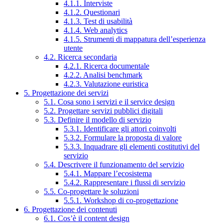
4.1.1. Interviste
4.1.2. Questionari
4.1.3. Test di usabilità
4.1.4. Web analytics
4.1.5. Strumenti di mappatura dell’esperienza
utente
4.2. Ricerca secondaria
4.2.1. Ricerca documentale
4.2.2. Analisi benchmark
4.2.3. Valutazione euristica
5. Progettazione dei servizi
5.1. Cosa sono i servizi e il service design
5.2. Progettare servizi pubblici digitali
5.3. Definire il modello di servizio
5.3.1. Identificare gli attori coinvolti
5.3.2. Formulare la proposta di valore
5.3.3. Inquadrare gli elementi costitutivi del
servizio
5.4. Descrivere il funzionamento del servizio
5.4.1. Mappare l’ecosistema
5.4.2. Rappresentare i flussi di servizio
5.5. Co-progettare le soluzioni
5.5.1. Workshop di co-progettazione
6. Progettazione dei contenuti
6.1. Cos’è il content design