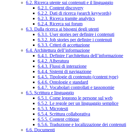
6.2. Ricerca utente sui contenuti e il linguaggio
6.2.1. Content discovery
6.2.2. Dati di ricerca (search keywords)
6.2.3. Ricerca tramite analytics
6.2.4. Ricerca sui forum
6.3. Dalla ricerca ai bisogni degli utenti
6.3.1. User stories per definire i contenuti
6.3.2. Job stories per definire i contenuti
6.3.3. Criteri di accettazione
6.4. Architettura dell’informazione
6.4.1. Definire l’architettura dell’informazione
6.4.2. Alberatura
6.4.3. Flussi di interazione
6.4.4. Sistemi di navigazione
6.4.5. Tipologie di contenuto (content type)
6.4.6. Ontologie e standard
6.4.7. Vocabolari controllati e tassonomie
6.5. Scrittura e linguaggio
6.5.1. Come leggono le persone sul web
6.5.2. Le regole per un linguaggio semplice
6.5.3. Microtesti
6.5.4. Scrittura collaborativa
6.5.5. Content critique
6.5.6. Traduzione e localizzazione dei contenuti
6.6. Documenti