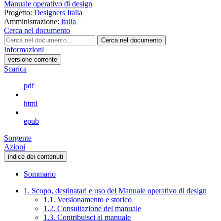
Manuale operativo di design
Progetto:
Designers Italia
Amministrazione:
italia
Cerca nel documento
Cerca nel documento
Informazioni
versione-corrente
Scarica
pdf
html
epub
Sorgente
Azioni
indice dei contenuti
Sommario
1. Scopo, destinatari e uso del Manuale operativo di design
1.1. Versionamento e storico
1.2. Consultazione del manuale
1.3. Contribuisci al manuale