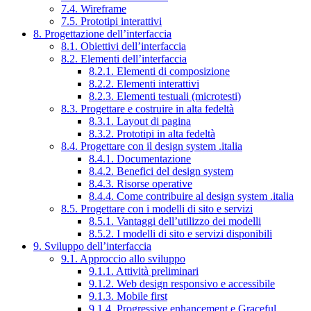
7.4. Wireframe
7.5. Prototipi interattivi
8. Progettazione dell’interfaccia
8.1. Obiettivi dell’interfaccia
8.2. Elementi dell’interfaccia
8.2.1. Elementi di composizione
8.2.2. Elementi interattivi
8.2.3. Elementi testuali (microtesti)
8.3. Progettare e costruire in alta fedeltà
8.3.1. Layout di pagina
8.3.2. Prototipi in alta fedeltà
8.4. Progettare con il design system .italia
8.4.1. Documentazione
8.4.2. Benefici del design system
8.4.3. Risorse operative
8.4.4. Come contribuire al design system .italia
8.5. Progettare con i modelli di sito e servizi
8.5.1. Vantaggi dell’utilizzo dei modelli
8.5.2. I modelli di sito e servizi disponibili
9. Sviluppo dell’interfaccia
9.1. Approccio allo sviluppo
9.1.1. Attività preliminari
9.1.2. Web design responsivo e accessibile
9.1.3. Mobile first
9.1.4. Progressive enhancement e Graceful