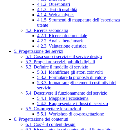
4.1.2. Questionari
4.1.3. Test di usabilità
4.1.4. Web analytics
4.1.5. Strumenti di mappatura dell’esperienza
utente
4.2. Ricerca secondaria
4.2.1. Ricerca documentale
4.2.2. Analisi benchmark
4.2.3. Valutazione euristica
5. Progettazione dei servizi
5.1. Cosa sono i servizi e il service design
5.2. Progettare servizi pubblici digitali
5.3. Definire il modello di servizio
5.3.1. Identificare gli attori coinvolti
5.3.2. Formulare la proposta di valore
5.3.3. Inquadrare gli elementi costitutivi del
servizio
5.4. Descrivere il funzionamento del servizio
5.4.1. Mappare l’ecosistema
5.4.2. Rappresentare i flussi di servizio
5.5. Co-progettare le soluzioni
5.5.1. Workshop di co-progettazione
6. Progettazione dei contenuti
6.1. Cos’è il content design
6.2. Ricerca utente sui contenuti e il linguaggio