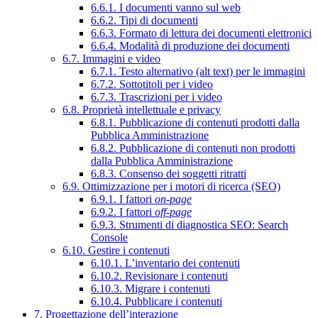
6.6.1. I documenti vanno sul web
6.6.2. Tipi di documenti
6.6.3. Formato di lettura dei documenti elettronici
6.6.4. Modalità di produzione dei documenti
6.7. Immagini e video
6.7.1. Testo alternativo (alt text) per le immagini
6.7.2. Sottotitoli per i video
6.7.3. Trascrizioni per i video
6.8. Proprietà intellettuale e privacy
6.8.1. Pubblicazione di contenuti prodotti dalla
Pubblica Amministrazione
6.8.2. Pubblicazione di contenuti non prodotti
dalla Pubblica Amministrazione
6.8.3. Consenso dei soggetti ritratti
6.9. Ottimizzazione per i motori di ricerca (SEO)
6.9.1. I fattori
on-page
6.9.2. I fattori
off-page
6.9.3. Strumenti di diagnostica SEO: Search
Console
6.10. Gestire i contenuti
6.10.1. L’inventario dei contenuti
6.10.2. Revisionare i contenuti
6.10.3. Migrare i contenuti
6.10.4. Pubblicare i contenuti
7. Progettazione dell’interazione