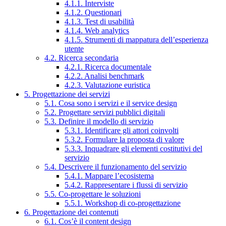
4.1.1. Interviste
4.1.2. Questionari
4.1.3. Test di usabilità
4.1.4. Web analytics
4.1.5. Strumenti di mappatura dell’esperienza
utente
4.2. Ricerca secondaria
4.2.1. Ricerca documentale
4.2.2. Analisi benchmark
4.2.3. Valutazione euristica
5. Progettazione dei servizi
5.1. Cosa sono i servizi e il service design
5.2. Progettare servizi pubblici digitali
5.3. Definire il modello di servizio
5.3.1. Identificare gli attori coinvolti
5.3.2. Formulare la proposta di valore
5.3.3. Inquadrare gli elementi costitutivi del
servizio
5.4. Descrivere il funzionamento del servizio
5.4.1. Mappare l’ecosistema
5.4.2. Rappresentare i flussi di servizio
5.5. Co-progettare le soluzioni
5.5.1. Workshop di co-progettazione
6. Progettazione dei contenuti
6.1. Cos’è il content design