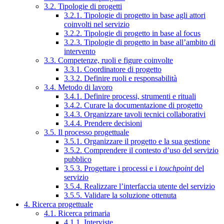
3.2. Tipologie di progetti
3.2.1. Tipologie di progetto in base agli attori
coinvolti nel servizio
3.2.2. Tipologie di progetto in base al focus
3.2.3. Tipologie di progetto in base all’ambito di
intervento
3.3. Competenze, ruoli e figure coinvolte
3.3.1. Coordinatore di progetto
3.3.2. Definire ruoli e responsabilità
3.4. Metodo di lavoro
3.4.1. Definire processi, strumenti e rituali
3.4.2. Curare la documentazione di progetto
3.4.3. Organizzare tavoli tecnici collaborativi
3.4.4. Prendere decisioni
3.5. Il processo progettuale
3.5.1. Organizzare il progetto e la sua gestione
3.5.2. Comprendere il contesto d’uso del servizio
pubblico
3.5.3. Progettare i processi e i
touchpoint
del
servizio
3.5.4. Realizzare l’interfaccia utente del servizio
3.5.5. Validare la soluzione ottenuta
4. Ricerca progettuale
4.1. Ricerca primaria
4.1.1. Interviste