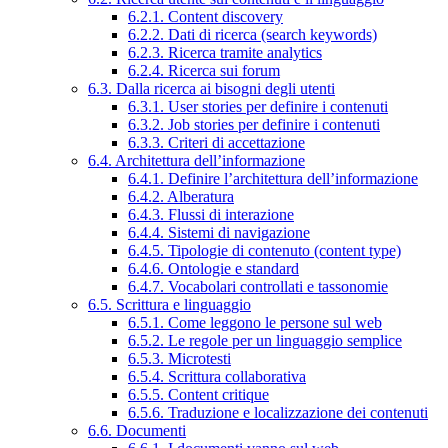
6.2.1. Content discovery
6.2.2. Dati di ricerca (search keywords)
6.2.3. Ricerca tramite analytics
6.2.4. Ricerca sui forum
6.3. Dalla ricerca ai bisogni degli utenti
6.3.1. User stories per definire i contenuti
6.3.2. Job stories per definire i contenuti
6.3.3. Criteri di accettazione
6.4. Architettura dell’informazione
6.4.1. Definire l’architettura dell’informazione
6.4.2. Alberatura
6.4.3. Flussi di interazione
6.4.4. Sistemi di navigazione
6.4.5. Tipologie di contenuto (content type)
6.4.6. Ontologie e standard
6.4.7. Vocabolari controllati e tassonomie
6.5. Scrittura e linguaggio
6.5.1. Come leggono le persone sul web
6.5.2. Le regole per un linguaggio semplice
6.5.3. Microtesti
6.5.4. Scrittura collaborativa
6.5.5. Content critique
6.5.6. Traduzione e localizzazione dei contenuti
6.6. Documenti