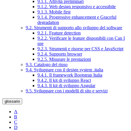
9.1.1. Attività preliminari
9.1.2. Web design responsivo e accessibile
9.1.3. Mobile first
9.1.4. Progressive enhancement e Graceful
degradation
9.2. Strumenti di supporto allo sviluppo del software
9.2.1. Feature detection
9.2.2. Verificare le feature disponibili con Can I
use
9.2.3. Strumenti e risorse per CSS e JavaScript
9.2.4. Supporto browser
9.2.5. Misurare le prestazioni
9.3. Catalogo del riuso
9.4. Sviluppare con il design system .italia
9.4.1. Il framework Bootstrap Italia
9.4.2. Il kit di sviluppo React
9.4.3. Il kit di sviluppo Angular
9.5. Sviluppare con i modelli di sito e servizi
glossario
A
B
C
D