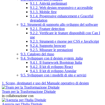
9.1.1. Attività preliminari
9.1.2. Web design responsivo e accessibile
9.1.3. Mobile first
9.1.4. Progressive enhancement e Graceful
degradation
9.2. Strumenti di supporto allo sviluppo del software
9.2.1. Feature detection
9.2.2. Verificare le feature disponibili con Can I
use
9.2.3. Strumenti e risorse per CSS e JavaScript
9.2.4. Supporto browser
9.2.5. Misurare le prestazioni
9.3. Catalogo del riuso
9.4. Sviluppare con il design system .italia
9.4.1. Il framework Bootstrap Italia
9.4.2. Il kit di sviluppo React
9.4.3. Il kit di sviluppo Angular
9.5. Sviluppare con i modelli di sito e servizi
1. Scopo, destinatari e uso del Manuale operativo di design
Team per la Trasformazione Digitale
in collaborazione con
Agenzia per l'Italia Digitale