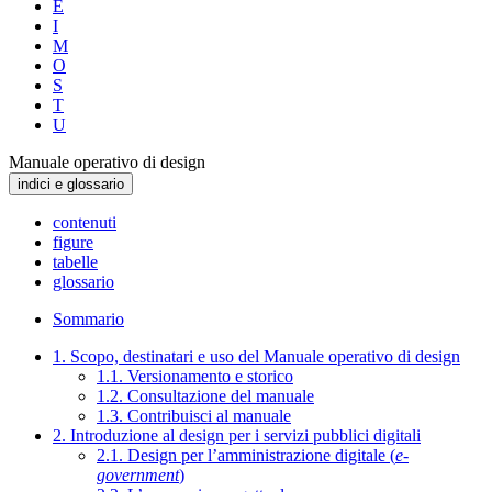
E
I
M
O
S
T
U
Manuale operativo di design
indici e glossario
contenuti
figure
tabelle
glossario
Sommario
1. Scopo, destinatari e uso del Manuale operativo di design
1.1. Versionamento e storico
1.2. Consultazione del manuale
1.3. Contribuisci al manuale
2. Introduzione al design per i servizi pubblici digitali
2.1. Design per l’amministrazione digitale (
e-
government
)