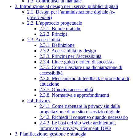
1.3. Contribuisci al manuale
2. Introduzione al design per i servizi pubblici digitali
2.1. Design per l’amministrazione digitale (
e-
government
)
2.2. L’approccio progettuale
2.2.1. Buone pratiche
2.2.2. Principi
2.3. Accessibilità
2.3.1. Definizione
2.3.2. Accessibilità by design
2.3.3. Principi per l’accessibilità
2.3.4. Linee guida e criteri di successo
2.3.5. Come rilasciare una dichiarazione di
accessibilità
2.3.6. Meccanismo di feedback e procedura di
attuazione
2.3.7. Obiettivi accessibilità
2.3.8. Normativa e approfondimenti
2.4. Privacy
2.4.1. Come rispettare la privacy sin dalla
progettazione di un sito o servizio digitale
2.4.2. Richiedi il consenso quando necessario
2.4.3. Le basi del sito web: architettura,
informativa privacy, riferimenti DPO
3. Pianificazione, gestione e strategia