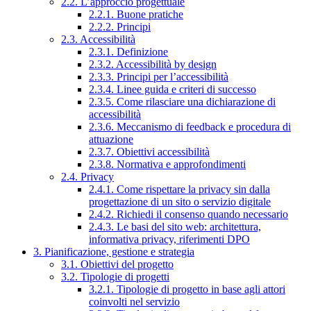
2.2. L’approccio progettuale
2.2.1. Buone pratiche
2.2.2. Principi
2.3. Accessibilità
2.3.1. Definizione
2.3.2. Accessibilità by design
2.3.3. Principi per l’accessibilità
2.3.4. Linee guida e criteri di successo
2.3.5. Come rilasciare una dichiarazione di
accessibilità
2.3.6. Meccanismo di feedback e procedura di
attuazione
2.3.7. Obiettivi accessibilità
2.3.8. Normativa e approfondimenti
2.4. Privacy
2.4.1. Come rispettare la privacy sin dalla
progettazione di un sito o servizio digitale
2.4.2. Richiedi il consenso quando necessario
2.4.3. Le basi del sito web: architettura,
informativa privacy, riferimenti DPO
3. Pianificazione, gestione e strategia
3.1. Obiettivi del progetto
3.2. Tipologie di progetti
3.2.1. Tipologie di progetto in base agli attori
coinvolti nel servizio