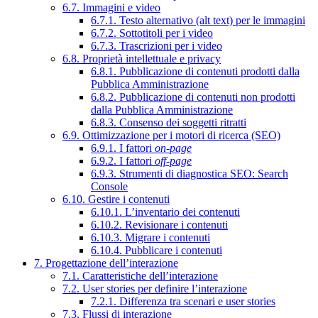
6.7. Immagini e video
6.7.1. Testo alternativo (alt text) per le immagini
6.7.2. Sottotitoli per i video
6.7.3. Trascrizioni per i video
6.8. Proprietà intellettuale e privacy
6.8.1. Pubblicazione di contenuti prodotti dalla
Pubblica Amministrazione
6.8.2. Pubblicazione di contenuti non prodotti
dalla Pubblica Amministrazione
6.8.3. Consenso dei soggetti ritratti
6.9. Ottimizzazione per i motori di ricerca (SEO)
6.9.1. I fattori
on-page
6.9.2. I fattori
off-page
6.9.3. Strumenti di diagnostica SEO: Search
Console
6.10. Gestire i contenuti
6.10.1. L’inventario dei contenuti
6.10.2. Revisionare i contenuti
6.10.3. Migrare i contenuti
6.10.4. Pubblicare i contenuti
7. Progettazione dell’interazione
7.1. Caratteristiche dell’interazione
7.2. User stories per definire l’interazione
7.2.1. Differenza tra scenari e user stories
7.3. Flussi di interazione