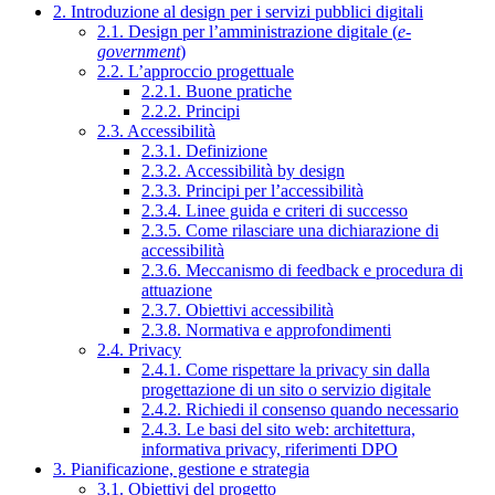
2. Introduzione al design per i servizi pubblici digitali
2.1. Design per l’amministrazione digitale (
e-
government
)
2.2. L’approccio progettuale
2.2.1. Buone pratiche
2.2.2. Principi
2.3. Accessibilità
2.3.1. Definizione
2.3.2. Accessibilità by design
2.3.3. Principi per l’accessibilità
2.3.4. Linee guida e criteri di successo
2.3.5. Come rilasciare una dichiarazione di
accessibilità
2.3.6. Meccanismo di feedback e procedura di
attuazione
2.3.7. Obiettivi accessibilità
2.3.8. Normativa e approfondimenti
2.4. Privacy
2.4.1. Come rispettare la privacy sin dalla
progettazione di un sito o servizio digitale
2.4.2. Richiedi il consenso quando necessario
2.4.3. Le basi del sito web: architettura,
informativa privacy, riferimenti DPO
3. Pianificazione, gestione e strategia
3.1. Obiettivi del progetto