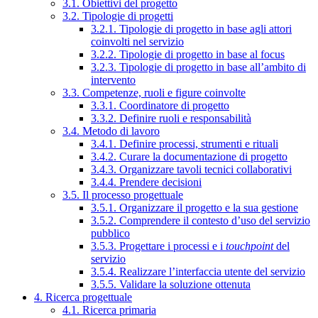
3.1. Obiettivi del progetto
3.2. Tipologie di progetti
3.2.1. Tipologie di progetto in base agli attori
coinvolti nel servizio
3.2.2. Tipologie di progetto in base al focus
3.2.3. Tipologie di progetto in base all’ambito di
intervento
3.3. Competenze, ruoli e figure coinvolte
3.3.1. Coordinatore di progetto
3.3.2. Definire ruoli e responsabilità
3.4. Metodo di lavoro
3.4.1. Definire processi, strumenti e rituali
3.4.2. Curare la documentazione di progetto
3.4.3. Organizzare tavoli tecnici collaborativi
3.4.4. Prendere decisioni
3.5. Il processo progettuale
3.5.1. Organizzare il progetto e la sua gestione
3.5.2. Comprendere il contesto d’uso del servizio
pubblico
3.5.3. Progettare i processi e i
touchpoint
del
servizio
3.5.4. Realizzare l’interfaccia utente del servizio
3.5.5. Validare la soluzione ottenuta
4. Ricerca progettuale
4.1. Ricerca primaria