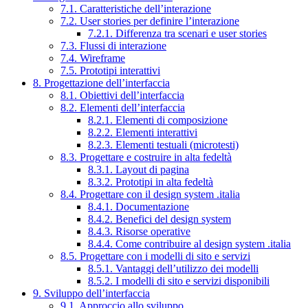
7.1. Caratteristiche dell’interazione
7.2. User stories per definire l’interazione
7.2.1. Differenza tra scenari e user stories
7.3. Flussi di interazione
7.4. Wireframe
7.5. Prototipi interattivi
8. Progettazione dell’interfaccia
8.1. Obiettivi dell’interfaccia
8.2. Elementi dell’interfaccia
8.2.1. Elementi di composizione
8.2.2. Elementi interattivi
8.2.3. Elementi testuali (microtesti)
8.3. Progettare e costruire in alta fedeltà
8.3.1. Layout di pagina
8.3.2. Prototipi in alta fedeltà
8.4. Progettare con il design system .italia
8.4.1. Documentazione
8.4.2. Benefici del design system
8.4.3. Risorse operative
8.4.4. Come contribuire al design system .italia
8.5. Progettare con i modelli di sito e servizi
8.5.1. Vantaggi dell’utilizzo dei modelli
8.5.2. I modelli di sito e servizi disponibili
9. Sviluppo dell’interfaccia
9.1. Approccio allo sviluppo