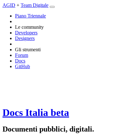
AGID
+
Team Digitale
Piano Triennale
Le community
Developers
Designers
Gli strumenti
Forum
Docs
GitHub
Docs Italia
beta
Documenti pubblici, digitali.