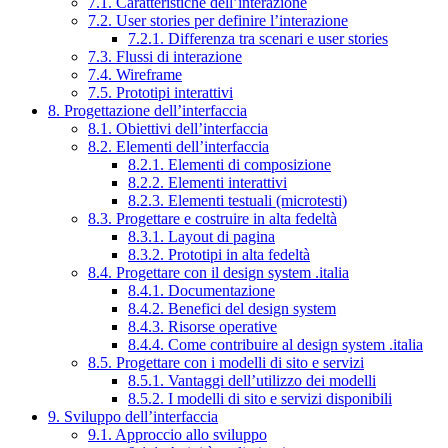
7.1. Caratteristiche dell’interazione
7.2. User stories per definire l’interazione
7.2.1. Differenza tra scenari e user stories
7.3. Flussi di interazione
7.4. Wireframe
7.5. Prototipi interattivi
8. Progettazione dell’interfaccia
8.1. Obiettivi dell’interfaccia
8.2. Elementi dell’interfaccia
8.2.1. Elementi di composizione
8.2.2. Elementi interattivi
8.2.3. Elementi testuali (microtesti)
8.3. Progettare e costruire in alta fedeltà
8.3.1. Layout di pagina
8.3.2. Prototipi in alta fedeltà
8.4. Progettare con il design system .italia
8.4.1. Documentazione
8.4.2. Benefici del design system
8.4.3. Risorse operative
8.4.4. Come contribuire al design system .italia
8.5. Progettare con i modelli di sito e servizi
8.5.1. Vantaggi dell’utilizzo dei modelli
8.5.2. I modelli di sito e servizi disponibili
9. Sviluppo dell’interfaccia
9.1. Approccio allo sviluppo