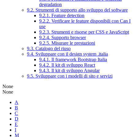
degradation
9.2. Strumenti di supporto allo sviluppo del software
9.2.1. Feature detection
9.2.2. Verificare le feature disponibili con Can I
use
9.2.3. Strumenti e risorse per CSS e JavaScript
9.2.4. Supporto browser
9.2.5. Misurare le prestazioni
9.3. Catalogo del riuso
9.4. Sviluppare con il design system .italia
9.4.1. Il framework Bootstrap Italia
9.4.2. Il kit di sviluppo React
9.4.3. Il kit di sviluppo Angular
9.5. Sviluppare con i modelli di sito e servizi
None
None
A
B
C
D
E
I
M