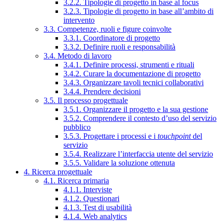
3.2.2. Tipologie di progetto in base al focus
3.2.3. Tipologie di progetto in base all’ambito di
intervento
3.3. Competenze, ruoli e figure coinvolte
3.3.1. Coordinatore di progetto
3.3.2. Definire ruoli e responsabilità
3.4. Metodo di lavoro
3.4.1. Definire processi, strumenti e rituali
3.4.2. Curare la documentazione di progetto
3.4.3. Organizzare tavoli tecnici collaborativi
3.4.4. Prendere decisioni
3.5. Il processo progettuale
3.5.1. Organizzare il progetto e la sua gestione
3.5.2. Comprendere il contesto d’uso del servizio
pubblico
3.5.3. Progettare i processi e i
touchpoint
del
servizio
3.5.4. Realizzare l’interfaccia utente del servizio
3.5.5. Validare la soluzione ottenuta
4. Ricerca progettuale
4.1. Ricerca primaria
4.1.1. Interviste
4.1.2. Questionari
4.1.3. Test di usabilità
4.1.4. Web analytics