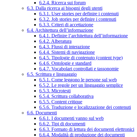
6.2.4. Ricerca sui forum
6.3. Dalla ricerca ai bisogni degli utenti
6.3.1. User stories per definire i contenuti
6.3.2. Job stories per definire i contenuti
6.3.3. Criteri di accettazione
6.4. Architettura dell’informazione
6.4.1. Definire l’architettura dell’informazione
6.4.2. Alberatura
6.4.3. Flussi di interazione
6.4.4. Sistemi di navigazione
6.4.5. Tipologie di contenuto (content type)
6.4.6. Ontologie e standard
6.4.7. Vocabolari controllati e tassonomie
6.5. Scrittura e linguaggio
6.5.1. Come leggono le persone sul web
6.5.2. Le regole per un linguaggio semplice
6.5.3. Microtesti
6.5.4. Scrittura collaborativa
6.5.5. Content critique
6.5.6. Traduzione e localizzazione dei contenuti
6.6. Documenti
6.6.1. I documenti vanno sul web
6.6.2. Tipi di documenti
6.6.3. Formato di lettura dei documenti elettronici
6.6.4. Modalità di produzione dei documenti