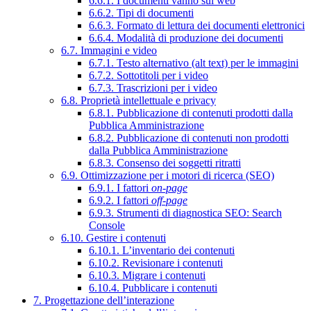
6.6.1. I documenti vanno sul web
6.6.2. Tipi di documenti
6.6.3. Formato di lettura dei documenti elettronici
6.6.4. Modalità di produzione dei documenti
6.7. Immagini e video
6.7.1. Testo alternativo (alt text) per le immagini
6.7.2. Sottotitoli per i video
6.7.3. Trascrizioni per i video
6.8. Proprietà intellettuale e privacy
6.8.1. Pubblicazione di contenuti prodotti dalla
Pubblica Amministrazione
6.8.2. Pubblicazione di contenuti non prodotti
dalla Pubblica Amministrazione
6.8.3. Consenso dei soggetti ritratti
6.9. Ottimizzazione per i motori di ricerca (SEO)
6.9.1. I fattori
on-page
6.9.2. I fattori
off-page
6.9.3. Strumenti di diagnostica SEO: Search
Console
6.10. Gestire i contenuti
6.10.1. L’inventario dei contenuti
6.10.2. Revisionare i contenuti
6.10.3. Migrare i contenuti
6.10.4. Pubblicare i contenuti
7. Progettazione dell’interazione