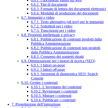
6.6.1. I documenti vanno sul web
6.6.2. Tipi di documenti
6.6.3. Formato di lettura dei documenti elettronici
6.6.4. Modalità di produzione dei documenti
6.7. Immagini e video
6.7.1. Testo alternativo (alt text) per le immagini
6.7.2. Sottotitoli per i video
6.7.3. Trascrizioni per i video
6.8. Proprietà intellettuale e privacy
6.8.1. Pubblicazione di contenuti prodotti dalla
Pubblica Amministrazione
6.8.2. Pubblicazione di contenuti non prodotti
dalla Pubblica Amministrazione
6.8.3. Consenso dei soggetti ritratti
6.9. Ottimizzazione per i motori di ricerca (SEO)
6.9.1. I fattori
on-page
6.9.2. I fattori
off-page
6.9.3. Strumenti di diagnostica SEO: Search
Console
6.10. Gestire i contenuti
6.10.1. L’inventario dei contenuti
6.10.2. Revisionare i contenuti
6.10.3. Migrare i contenuti
6.10.4. Pubblicare i contenuti
7. Progettazione dell’interazione