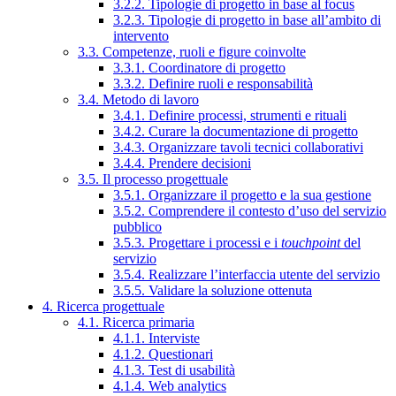
3.2.2. Tipologie di progetto in base al focus
3.2.3. Tipologie di progetto in base all’ambito di
intervento
3.3. Competenze, ruoli e figure coinvolte
3.3.1. Coordinatore di progetto
3.3.2. Definire ruoli e responsabilità
3.4. Metodo di lavoro
3.4.1. Definire processi, strumenti e rituali
3.4.2. Curare la documentazione di progetto
3.4.3. Organizzare tavoli tecnici collaborativi
3.4.4. Prendere decisioni
3.5. Il processo progettuale
3.5.1. Organizzare il progetto e la sua gestione
3.5.2. Comprendere il contesto d’uso del servizio
pubblico
3.5.3. Progettare i processi e i
touchpoint
del
servizio
3.5.4. Realizzare l’interfaccia utente del servizio
3.5.5. Validare la soluzione ottenuta
4. Ricerca progettuale
4.1. Ricerca primaria
4.1.1. Interviste
4.1.2. Questionari
4.1.3. Test di usabilità
4.1.4. Web analytics