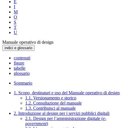
E
I
M
O
S
T
U
Manuale operativo di design
indici e glossario
contenuti
figure
tabelle
glossario
Sommario
1. Scopo, destinatari e uso del Manuale operativo di design
1.1. Versionamento e storico
1.2. Consultazione del manuale
1.3. Contribuisci al manuale
2. Introduzione al design per i servizi pubblici digitali
2.1. Design per l’amministrazione digitale (
e-
government
)