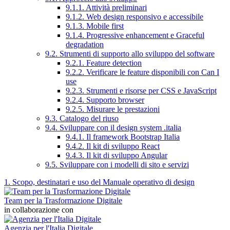
9.1.1. Attività preliminari
9.1.2. Web design responsivo e accessibile
9.1.3. Mobile first
9.1.4. Progressive enhancement e Graceful
degradation
9.2. Strumenti di supporto allo sviluppo del software
9.2.1. Feature detection
9.2.2. Verificare le feature disponibili con Can I
use
9.2.3. Strumenti e risorse per CSS e JavaScript
9.2.4. Supporto browser
9.2.5. Misurare le prestazioni
9.3. Catalogo del riuso
9.4. Sviluppare con il design system .italia
9.4.1. Il framework Bootstrap Italia
9.4.2. Il kit di sviluppo React
9.4.3. Il kit di sviluppo Angular
9.5. Sviluppare con i modelli di sito e servizi
1. Scopo, destinatari e uso del Manuale operativo di design
Team per la Trasformazione Digitale
in collaborazione con
Agenzia per l'Italia Digitale