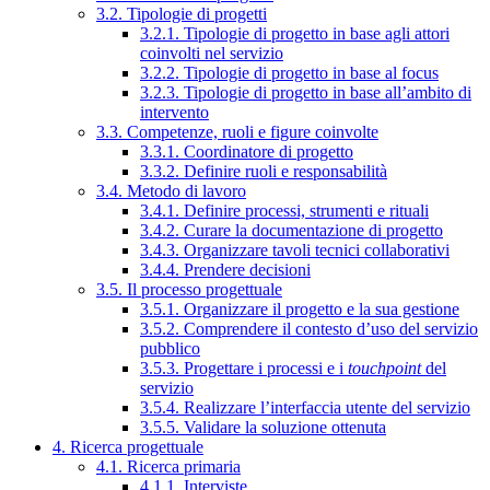
3.2. Tipologie di progetti
3.2.1. Tipologie di progetto in base agli attori
coinvolti nel servizio
3.2.2. Tipologie di progetto in base al focus
3.2.3. Tipologie di progetto in base all’ambito di
intervento
3.3. Competenze, ruoli e figure coinvolte
3.3.1. Coordinatore di progetto
3.3.2. Definire ruoli e responsabilità
3.4. Metodo di lavoro
3.4.1. Definire processi, strumenti e rituali
3.4.2. Curare la documentazione di progetto
3.4.3. Organizzare tavoli tecnici collaborativi
3.4.4. Prendere decisioni
3.5. Il processo progettuale
3.5.1. Organizzare il progetto e la sua gestione
3.5.2. Comprendere il contesto d’uso del servizio
pubblico
3.5.3. Progettare i processi e i
touchpoint
del
servizio
3.5.4. Realizzare l’interfaccia utente del servizio
3.5.5. Validare la soluzione ottenuta
4. Ricerca progettuale
4.1. Ricerca primaria
4.1.1. Interviste