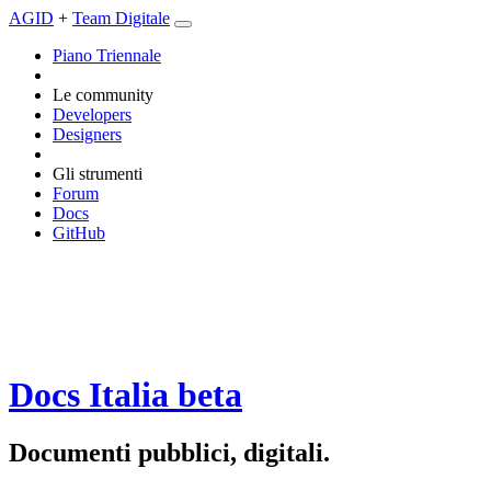
AGID
+
Team Digitale
Piano Triennale
Le community
Developers
Designers
Gli strumenti
Forum
Docs
GitHub
Docs Italia
beta
Documenti pubblici, digitali.