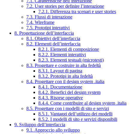
7.1. Caratteristiche dell’interazione
7.2. User stories per definire l’interazione
7.2.1. Differenza tra scenari e user stories
7.3. Flussi di interazione
7.4. Wireframe
7.5. Prototipi interattivi
8. Progettazione dell’interfaccia
8.1. Obiettivi dell’interfaccia
8.2. Elementi dell’interfaccia
8.2.1. Elementi di composizione
8.2.2. Elementi interattivi
8.2.3. Elementi testuali (microtesti)
8.3. Progettare e costruire in alta fedeltà
8.3.1. Layout di pagina
8.3.2. Prototipi in alta fedeltà
8.4. Progettare con il design system .italia
8.4.1. Documentazione
8.4.2. Benefici del design system
8.4.3. Risorse operative
8.4.4. Come contribuire al design system .italia
8.5. Progettare con i modelli di sito e servizi
8.5.1. Vantaggi dell’utilizzo dei modelli
8.5.2. I modelli di sito e servizi disponibili
9. Sviluppo dell’interfaccia
9.1. Approccio allo sviluppo