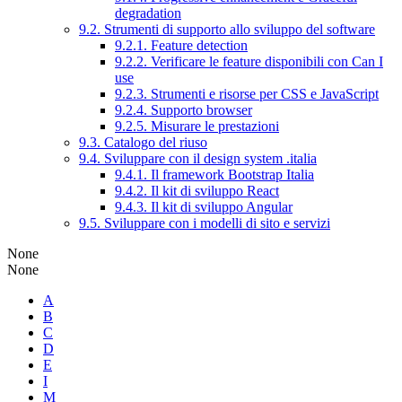
degradation
9.2. Strumenti di supporto allo sviluppo del software
9.2.1. Feature detection
9.2.2. Verificare le feature disponibili con Can I
use
9.2.3. Strumenti e risorse per CSS e JavaScript
9.2.4. Supporto browser
9.2.5. Misurare le prestazioni
9.3. Catalogo del riuso
9.4. Sviluppare con il design system .italia
9.4.1. Il framework Bootstrap Italia
9.4.2. Il kit di sviluppo React
9.4.3. Il kit di sviluppo Angular
9.5. Sviluppare con i modelli di sito e servizi
None
None
A
B
C
D
E
I
M