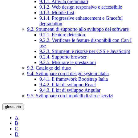
9.1.1. Attività preliminari
9.1.2. Web design responsivo e accessibile
9.1.3. Mobile first
9.1.4. Progressive enhancement e Graceful
degradation
9.2. Strumenti di supporto allo sviluppo del software
9.2.1. Feature detection
9.2.2. Verificare le feature disponibili con Can I
use
9.2.3. Strumenti e risorse per CSS e JavaScript
9.2.4. Supporto browser
9.2.5. Misurare le prestazioni
9.3. Catalogo del riuso
9.4. Sviluppare con il design system .italia
9.4.1. Il framework Bootstrap Italia
9.4.2. Il kit di sviluppo React
9.4.3. Il kit di sviluppo Angular
9.5. Sviluppare con i modelli di sito e servizi
glossario
A
B
C
D