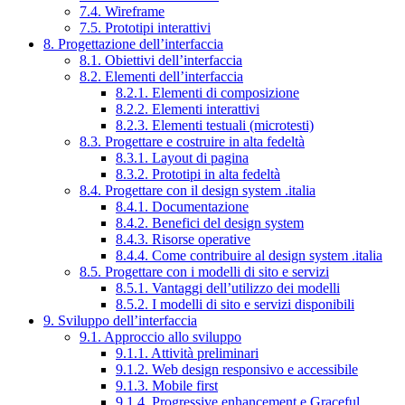
7.4. Wireframe
7.5. Prototipi interattivi
8. Progettazione dell’interfaccia
8.1. Obiettivi dell’interfaccia
8.2. Elementi dell’interfaccia
8.2.1. Elementi di composizione
8.2.2. Elementi interattivi
8.2.3. Elementi testuali (microtesti)
8.3. Progettare e costruire in alta fedeltà
8.3.1. Layout di pagina
8.3.2. Prototipi in alta fedeltà
8.4. Progettare con il design system .italia
8.4.1. Documentazione
8.4.2. Benefici del design system
8.4.3. Risorse operative
8.4.4. Come contribuire al design system .italia
8.5. Progettare con i modelli di sito e servizi
8.5.1. Vantaggi dell’utilizzo dei modelli
8.5.2. I modelli di sito e servizi disponibili
9. Sviluppo dell’interfaccia
9.1. Approccio allo sviluppo
9.1.1. Attività preliminari
9.1.2. Web design responsivo e accessibile
9.1.3. Mobile first
9.1.4. Progressive enhancement e Graceful