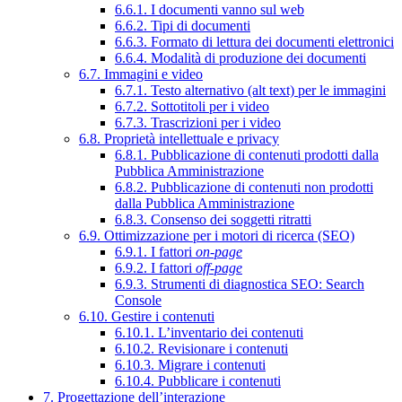
6.6.1. I documenti vanno sul web
6.6.2. Tipi di documenti
6.6.3. Formato di lettura dei documenti elettronici
6.6.4. Modalità di produzione dei documenti
6.7. Immagini e video
6.7.1. Testo alternativo (alt text) per le immagini
6.7.2. Sottotitoli per i video
6.7.3. Trascrizioni per i video
6.8. Proprietà intellettuale e privacy
6.8.1. Pubblicazione di contenuti prodotti dalla
Pubblica Amministrazione
6.8.2. Pubblicazione di contenuti non prodotti
dalla Pubblica Amministrazione
6.8.3. Consenso dei soggetti ritratti
6.9. Ottimizzazione per i motori di ricerca (SEO)
6.9.1. I fattori
on-page
6.9.2. I fattori
off-page
6.9.3. Strumenti di diagnostica SEO: Search
Console
6.10. Gestire i contenuti
6.10.1. L’inventario dei contenuti
6.10.2. Revisionare i contenuti
6.10.3. Migrare i contenuti
6.10.4. Pubblicare i contenuti
7. Progettazione dell’interazione