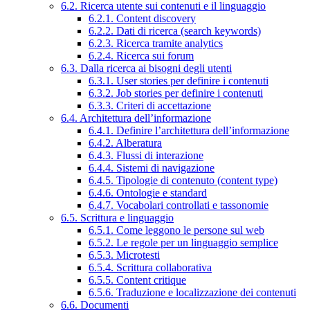
6.2. Ricerca utente sui contenuti e il linguaggio
6.2.1. Content discovery
6.2.2. Dati di ricerca (search keywords)
6.2.3. Ricerca tramite analytics
6.2.4. Ricerca sui forum
6.3. Dalla ricerca ai bisogni degli utenti
6.3.1. User stories per definire i contenuti
6.3.2. Job stories per definire i contenuti
6.3.3. Criteri di accettazione
6.4. Architettura dell’informazione
6.4.1. Definire l’architettura dell’informazione
6.4.2. Alberatura
6.4.3. Flussi di interazione
6.4.4. Sistemi di navigazione
6.4.5. Tipologie di contenuto (content type)
6.4.6. Ontologie e standard
6.4.7. Vocabolari controllati e tassonomie
6.5. Scrittura e linguaggio
6.5.1. Come leggono le persone sul web
6.5.2. Le regole per un linguaggio semplice
6.5.3. Microtesti
6.5.4. Scrittura collaborativa
6.5.5. Content critique
6.5.6. Traduzione e localizzazione dei contenuti
6.6. Documenti