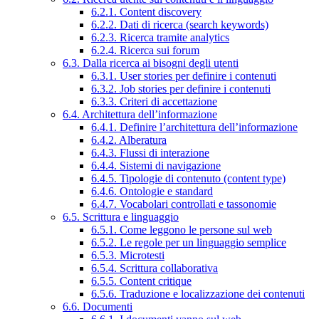
6.2.1. Content discovery
6.2.2. Dati di ricerca (search keywords)
6.2.3. Ricerca tramite analytics
6.2.4. Ricerca sui forum
6.3. Dalla ricerca ai bisogni degli utenti
6.3.1. User stories per definire i contenuti
6.3.2. Job stories per definire i contenuti
6.3.3. Criteri di accettazione
6.4. Architettura dell’informazione
6.4.1. Definire l’architettura dell’informazione
6.4.2. Alberatura
6.4.3. Flussi di interazione
6.4.4. Sistemi di navigazione
6.4.5. Tipologie di contenuto (content type)
6.4.6. Ontologie e standard
6.4.7. Vocabolari controllati e tassonomie
6.5. Scrittura e linguaggio
6.5.1. Come leggono le persone sul web
6.5.2. Le regole per un linguaggio semplice
6.5.3. Microtesti
6.5.4. Scrittura collaborativa
6.5.5. Content critique
6.5.6. Traduzione e localizzazione dei contenuti
6.6. Documenti