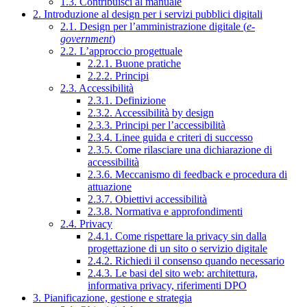
1.3. Contribuisci al manuale
2. Introduzione al design per i servizi pubblici digitali
2.1. Design per l’amministrazione digitale (
e-
government
)
2.2. L’approccio progettuale
2.2.1. Buone pratiche
2.2.2. Principi
2.3. Accessibilità
2.3.1. Definizione
2.3.2. Accessibilità by design
2.3.3. Principi per l’accessibilità
2.3.4. Linee guida e criteri di successo
2.3.5. Come rilasciare una dichiarazione di
accessibilità
2.3.6. Meccanismo di feedback e procedura di
attuazione
2.3.7. Obiettivi accessibilità
2.3.8. Normativa e approfondimenti
2.4. Privacy
2.4.1. Come rispettare la privacy sin dalla
progettazione di un sito o servizio digitale
2.4.2. Richiedi il consenso quando necessario
2.4.3. Le basi del sito web: architettura,
informativa privacy, riferimenti DPO
3. Pianificazione, gestione e strategia