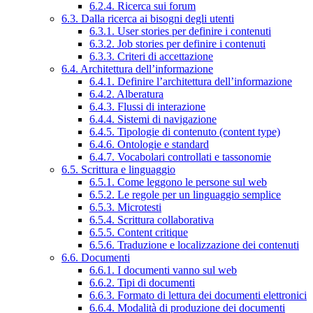
6.2.4. Ricerca sui forum
6.3. Dalla ricerca ai bisogni degli utenti
6.3.1. User stories per definire i contenuti
6.3.2. Job stories per definire i contenuti
6.3.3. Criteri di accettazione
6.4. Architettura dell’informazione
6.4.1. Definire l’architettura dell’informazione
6.4.2. Alberatura
6.4.3. Flussi di interazione
6.4.4. Sistemi di navigazione
6.4.5. Tipologie di contenuto (content type)
6.4.6. Ontologie e standard
6.4.7. Vocabolari controllati e tassonomie
6.5. Scrittura e linguaggio
6.5.1. Come leggono le persone sul web
6.5.2. Le regole per un linguaggio semplice
6.5.3. Microtesti
6.5.4. Scrittura collaborativa
6.5.5. Content critique
6.5.6. Traduzione e localizzazione dei contenuti
6.6. Documenti
6.6.1. I documenti vanno sul web
6.6.2. Tipi di documenti
6.6.3. Formato di lettura dei documenti elettronici
6.6.4. Modalità di produzione dei documenti