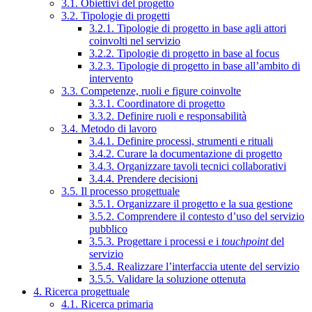
3.1. Obiettivi del progetto
3.2. Tipologie di progetti
3.2.1. Tipologie di progetto in base agli attori
coinvolti nel servizio
3.2.2. Tipologie di progetto in base al focus
3.2.3. Tipologie di progetto in base all’ambito di
intervento
3.3. Competenze, ruoli e figure coinvolte
3.3.1. Coordinatore di progetto
3.3.2. Definire ruoli e responsabilità
3.4. Metodo di lavoro
3.4.1. Definire processi, strumenti e rituali
3.4.2. Curare la documentazione di progetto
3.4.3. Organizzare tavoli tecnici collaborativi
3.4.4. Prendere decisioni
3.5. Il processo progettuale
3.5.1. Organizzare il progetto e la sua gestione
3.5.2. Comprendere il contesto d’uso del servizio
pubblico
3.5.3. Progettare i processi e i
touchpoint
del
servizio
3.5.4. Realizzare l’interfaccia utente del servizio
3.5.5. Validare la soluzione ottenuta
4. Ricerca progettuale
4.1. Ricerca primaria