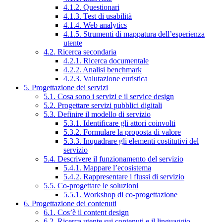
4.1.2. Questionari
4.1.3. Test di usabilità
4.1.4. Web analytics
4.1.5. Strumenti di mappatura dell’esperienza
utente
4.2. Ricerca secondaria
4.2.1. Ricerca documentale
4.2.2. Analisi benchmark
4.2.3. Valutazione euristica
5. Progettazione dei servizi
5.1. Cosa sono i servizi e il service design
5.2. Progettare servizi pubblici digitali
5.3. Definire il modello di servizio
5.3.1. Identificare gli attori coinvolti
5.3.2. Formulare la proposta di valore
5.3.3. Inquadrare gli elementi costitutivi del
servizio
5.4. Descrivere il funzionamento del servizio
5.4.1. Mappare l’ecosistema
5.4.2. Rappresentare i flussi di servizio
5.5. Co-progettare le soluzioni
5.5.1. Workshop di co-progettazione
6. Progettazione dei contenuti
6.1. Cos’è il content design
6.2. Ricerca utente sui contenuti e il linguaggio