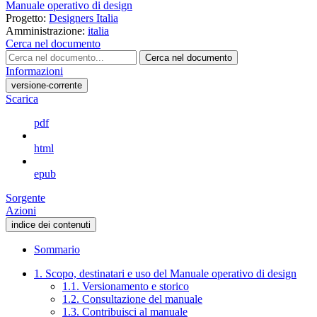
Manuale operativo di design
Progetto:
Designers Italia
Amministrazione:
italia
Cerca nel documento
Cerca nel documento
Informazioni
versione-corrente
Scarica
pdf
html
epub
Sorgente
Azioni
indice dei contenuti
Sommario
1. Scopo, destinatari e uso del Manuale operativo di design
1.1. Versionamento e storico
1.2. Consultazione del manuale
1.3. Contribuisci al manuale