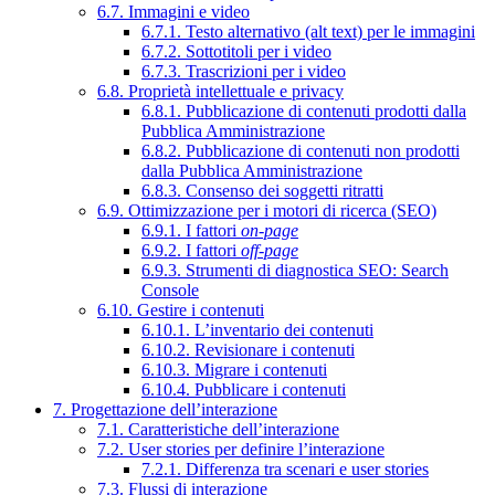
6.7. Immagini e video
6.7.1. Testo alternativo (alt text) per le immagini
6.7.2. Sottotitoli per i video
6.7.3. Trascrizioni per i video
6.8. Proprietà intellettuale e privacy
6.8.1. Pubblicazione di contenuti prodotti dalla
Pubblica Amministrazione
6.8.2. Pubblicazione di contenuti non prodotti
dalla Pubblica Amministrazione
6.8.3. Consenso dei soggetti ritratti
6.9. Ottimizzazione per i motori di ricerca (SEO)
6.9.1. I fattori
on-page
6.9.2. I fattori
off-page
6.9.3. Strumenti di diagnostica SEO: Search
Console
6.10. Gestire i contenuti
6.10.1. L’inventario dei contenuti
6.10.2. Revisionare i contenuti
6.10.3. Migrare i contenuti
6.10.4. Pubblicare i contenuti
7. Progettazione dell’interazione
7.1. Caratteristiche dell’interazione
7.2. User stories per definire l’interazione
7.2.1. Differenza tra scenari e user stories
7.3. Flussi di interazione