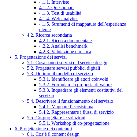
4.1.1. Interviste
4.1.2. Questionari
4.1.3. Test di usabilità
4.1.4. Web analytics
4.1.5. Strumenti di mappatura dell’esperienza
utente
4.2. Ricerca secondaria
4.2.1. Ricerca documentale
4.2.2. Analisi benchmark
4.2.3. Valutazione euristica
5. Progettazione dei servizi
5.1. Cosa sono i servizi e il service design
5.2. Progettare servizi pubblici digitali
5.3. Definire il modello di servizio
5.3.1. Identificare gli attori coinvolti
5.3.2. Formulare la proposta di valore
5.3.3. Inquadrare gli elementi costitutivi del
servizio
5.4. Descrivere il funzionamento del servizio
5.4.1. Mappare l’ecosistema
5.4.2. Rappresentare i flussi di servizio
5.5. Co-progettare le soluzioni
5.5.1. Workshop di co-progettazione
6. Progettazione dei contenuti
6.1. Cos’è il content design