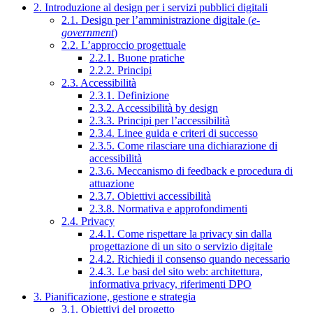
2. Introduzione al design per i servizi pubblici digitali
2.1. Design per l’amministrazione digitale (
e-
government
)
2.2. L’approccio progettuale
2.2.1. Buone pratiche
2.2.2. Principi
2.3. Accessibilità
2.3.1. Definizione
2.3.2. Accessibilità by design
2.3.3. Principi per l’accessibilità
2.3.4. Linee guida e criteri di successo
2.3.5. Come rilasciare una dichiarazione di
accessibilità
2.3.6. Meccanismo di feedback e procedura di
attuazione
2.3.7. Obiettivi accessibilità
2.3.8. Normativa e approfondimenti
2.4. Privacy
2.4.1. Come rispettare la privacy sin dalla
progettazione di un sito o servizio digitale
2.4.2. Richiedi il consenso quando necessario
2.4.3. Le basi del sito web: architettura,
informativa privacy, riferimenti DPO
3. Pianificazione, gestione e strategia
3.1. Obiettivi del progetto