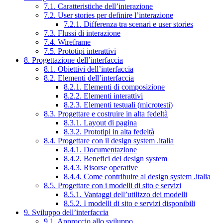
7.1. Caratteristiche dell’interazione
7.2. User stories per definire l’interazione
7.2.1. Differenza tra scenari e user stories
7.3. Flussi di interazione
7.4. Wireframe
7.5. Prototipi interattivi
8. Progettazione dell’interfaccia
8.1. Obiettivi dell’interfaccia
8.2. Elementi dell’interfaccia
8.2.1. Elementi di composizione
8.2.2. Elementi interattivi
8.2.3. Elementi testuali (microtesti)
8.3. Progettare e costruire in alta fedeltà
8.3.1. Layout di pagina
8.3.2. Prototipi in alta fedeltà
8.4. Progettare con il design system .italia
8.4.1. Documentazione
8.4.2. Benefici del design system
8.4.3. Risorse operative
8.4.4. Come contribuire al design system .italia
8.5. Progettare con i modelli di sito e servizi
8.5.1. Vantaggi dell’utilizzo dei modelli
8.5.2. I modelli di sito e servizi disponibili
9. Sviluppo dell’interfaccia
9.1. Approccio allo sviluppo