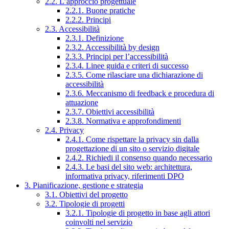
2.2. L’approccio progettuale
2.2.1. Buone pratiche
2.2.2. Principi
2.3. Accessibilità
2.3.1. Definizione
2.3.2. Accessibilità by design
2.3.3. Principi per l’accessibilità
2.3.4. Linee guida e criteri di successo
2.3.5. Come rilasciare una dichiarazione di
accessibilità
2.3.6. Meccanismo di feedback e procedura di
attuazione
2.3.7. Obiettivi accessibilità
2.3.8. Normativa e approfondimenti
2.4. Privacy
2.4.1. Come rispettare la privacy sin dalla
progettazione di un sito o servizio digitale
2.4.2. Richiedi il consenso quando necessario
2.4.3. Le basi del sito web: architettura,
informativa privacy, riferimenti DPO
3. Pianificazione, gestione e strategia
3.1. Obiettivi del progetto
3.2. Tipologie di progetti
3.2.1. Tipologie di progetto in base agli attori
coinvolti nel servizio