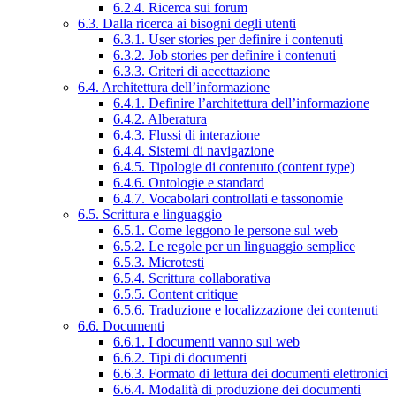
6.2.4. Ricerca sui forum
6.3. Dalla ricerca ai bisogni degli utenti
6.3.1. User stories per definire i contenuti
6.3.2. Job stories per definire i contenuti
6.3.3. Criteri di accettazione
6.4. Architettura dell’informazione
6.4.1. Definire l’architettura dell’informazione
6.4.2. Alberatura
6.4.3. Flussi di interazione
6.4.4. Sistemi di navigazione
6.4.5. Tipologie di contenuto (content type)
6.4.6. Ontologie e standard
6.4.7. Vocabolari controllati e tassonomie
6.5. Scrittura e linguaggio
6.5.1. Come leggono le persone sul web
6.5.2. Le regole per un linguaggio semplice
6.5.3. Microtesti
6.5.4. Scrittura collaborativa
6.5.5. Content critique
6.5.6. Traduzione e localizzazione dei contenuti
6.6. Documenti
6.6.1. I documenti vanno sul web
6.6.2. Tipi di documenti
6.6.3. Formato di lettura dei documenti elettronici
6.6.4. Modalità di produzione dei documenti