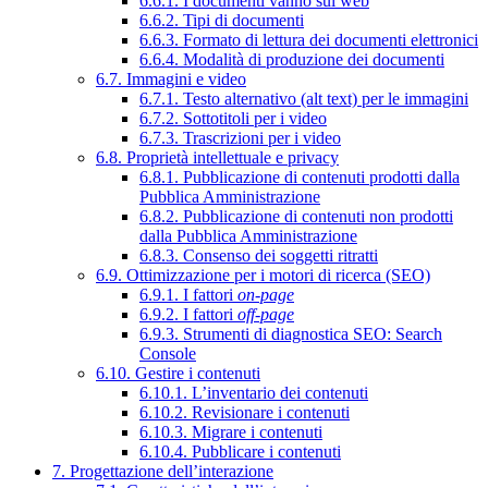
6.6.1. I documenti vanno sul web
6.6.2. Tipi di documenti
6.6.3. Formato di lettura dei documenti elettronici
6.6.4. Modalità di produzione dei documenti
6.7. Immagini e video
6.7.1. Testo alternativo (alt text) per le immagini
6.7.2. Sottotitoli per i video
6.7.3. Trascrizioni per i video
6.8. Proprietà intellettuale e privacy
6.8.1. Pubblicazione di contenuti prodotti dalla
Pubblica Amministrazione
6.8.2. Pubblicazione di contenuti non prodotti
dalla Pubblica Amministrazione
6.8.3. Consenso dei soggetti ritratti
6.9. Ottimizzazione per i motori di ricerca (SEO)
6.9.1. I fattori
on-page
6.9.2. I fattori
off-page
6.9.3. Strumenti di diagnostica SEO: Search
Console
6.10. Gestire i contenuti
6.10.1. L’inventario dei contenuti
6.10.2. Revisionare i contenuti
6.10.3. Migrare i contenuti
6.10.4. Pubblicare i contenuti
7. Progettazione dell’interazione