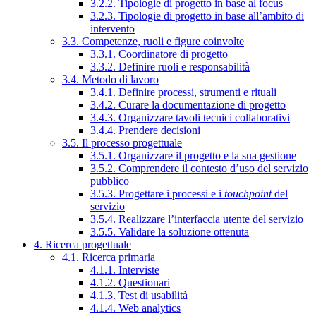
3.2.2. Tipologie di progetto in base al focus
3.2.3. Tipologie di progetto in base all’ambito di
intervento
3.3. Competenze, ruoli e figure coinvolte
3.3.1. Coordinatore di progetto
3.3.2. Definire ruoli e responsabilità
3.4. Metodo di lavoro
3.4.1. Definire processi, strumenti e rituali
3.4.2. Curare la documentazione di progetto
3.4.3. Organizzare tavoli tecnici collaborativi
3.4.4. Prendere decisioni
3.5. Il processo progettuale
3.5.1. Organizzare il progetto e la sua gestione
3.5.2. Comprendere il contesto d’uso del servizio
pubblico
3.5.3. Progettare i processi e i
touchpoint
del
servizio
3.5.4. Realizzare l’interfaccia utente del servizio
3.5.5. Validare la soluzione ottenuta
4. Ricerca progettuale
4.1. Ricerca primaria
4.1.1. Interviste
4.1.2. Questionari
4.1.3. Test di usabilità
4.1.4. Web analytics