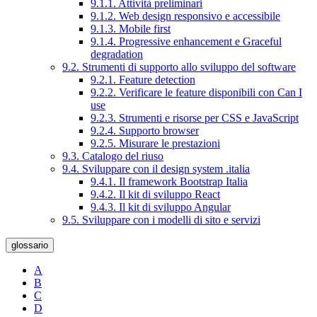
9.1.1. Attività preliminari
9.1.2. Web design responsivo e accessibile
9.1.3. Mobile first
9.1.4. Progressive enhancement e Graceful
degradation
9.2. Strumenti di supporto allo sviluppo del software
9.2.1. Feature detection
9.2.2. Verificare le feature disponibili con Can I
use
9.2.3. Strumenti e risorse per CSS e JavaScript
9.2.4. Supporto browser
9.2.5. Misurare le prestazioni
9.3. Catalogo del riuso
9.4. Sviluppare con il design system .italia
9.4.1. Il framework Bootstrap Italia
9.4.2. Il kit di sviluppo React
9.4.3. Il kit di sviluppo Angular
9.5. Sviluppare con i modelli di sito e servizi
glossario
A
B
C
D