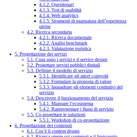
4.1.2. Questionari
4.1.3. Test di usabilità
4.1.4. Web analytics
4.1.5. Strumenti di mappatura dell’esperienza
utente
4.2. Ricerca secondaria
4.2.1. Ricerca documentale
4.2.2. Analisi benchmark
4.2.3. Valutazione euristica
5. Progettazione dei servizi
5.1. Cosa sono i servizi e il service design
5.2. Progettare servizi pubblici digitali
5.3. Definire il modello di servizio
5.3.1. Identificare gli attori coinvolti
5.3.2. Formulare la proposta di valore
5.3.3. Inquadrare gli elementi costitutivi del
servizio
5.4. Descrivere il funzionamento del servizio
5.4.1. Mappare l’ecosistema
5.4.2. Rappresentare i flussi di servizio
5.5. Co-progettare le soluzioni
5.5.1. Workshop di co-progettazione
6. Progettazione dei contenuti
6.1. Cos’è il content design
6.2. Ricerca utente sui contenuti e il linguaggio