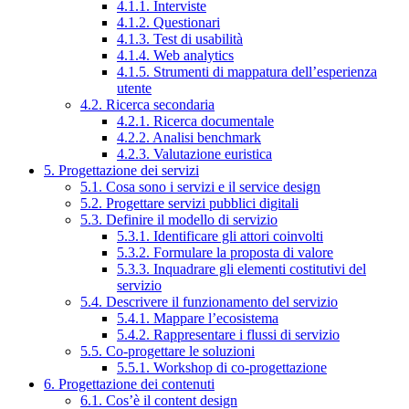
4.1.1. Interviste
4.1.2. Questionari
4.1.3. Test di usabilità
4.1.4. Web analytics
4.1.5. Strumenti di mappatura dell’esperienza
utente
4.2. Ricerca secondaria
4.2.1. Ricerca documentale
4.2.2. Analisi benchmark
4.2.3. Valutazione euristica
5. Progettazione dei servizi
5.1. Cosa sono i servizi e il service design
5.2. Progettare servizi pubblici digitali
5.3. Definire il modello di servizio
5.3.1. Identificare gli attori coinvolti
5.3.2. Formulare la proposta di valore
5.3.3. Inquadrare gli elementi costitutivi del
servizio
5.4. Descrivere il funzionamento del servizio
5.4.1. Mappare l’ecosistema
5.4.2. Rappresentare i flussi di servizio
5.5. Co-progettare le soluzioni
5.5.1. Workshop di co-progettazione
6. Progettazione dei contenuti
6.1. Cos’è il content design