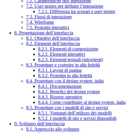
7.1. Caratteristiche dell’interazione
7.2. User stories per definire l’interazione
7.2.1. Differenza tra scenari e user stories
7.3. Flussi di interazione
7.4. Wireframe
7.5. Prototipi interattivi
8. Progettazione dell’interfaccia
8.1. Obiettivi dell’interfaccia
8.2. Elementi dell’interfaccia
8.2.1. Elementi di composizione
8.2.2. Elementi interattivi
8.2.3. Elementi testuali (microtesti)
8.3. Progettare e costruire in alta fedeltà
8.3.1. Layout di pagina
8.3.2. Prototipi in alta fedeltà
8.4. Progettare con il design system .italia
8.4.1. Documentazione
8.4.2. Benefici del design system
8.4.3. Risorse operative
8.4.4. Come contribuire al design system .italia
8.5. Progettare con i modelli di sito e servizi
8.5.1. Vantaggi dell’utilizzo dei modelli
8.5.2. I modelli di sito e servizi disponibili
9. Sviluppo dell’interfaccia
9.1. Approccio allo sviluppo