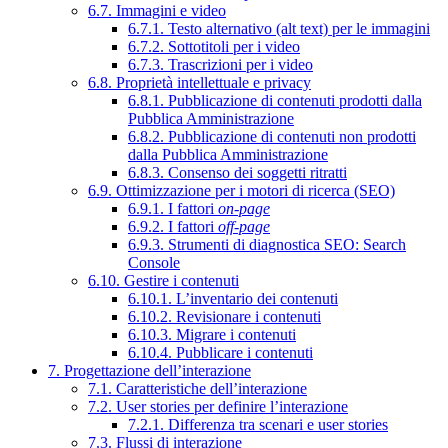
6.7. Immagini e video
6.7.1. Testo alternativo (alt text) per le immagini
6.7.2. Sottotitoli per i video
6.7.3. Trascrizioni per i video
6.8. Proprietà intellettuale e privacy
6.8.1. Pubblicazione di contenuti prodotti dalla
Pubblica Amministrazione
6.8.2. Pubblicazione di contenuti non prodotti
dalla Pubblica Amministrazione
6.8.3. Consenso dei soggetti ritratti
6.9. Ottimizzazione per i motori di ricerca (SEO)
6.9.1. I fattori
on-page
6.9.2. I fattori
off-page
6.9.3. Strumenti di diagnostica SEO: Search
Console
6.10. Gestire i contenuti
6.10.1. L’inventario dei contenuti
6.10.2. Revisionare i contenuti
6.10.3. Migrare i contenuti
6.10.4. Pubblicare i contenuti
7. Progettazione dell’interazione
7.1. Caratteristiche dell’interazione
7.2. User stories per definire l’interazione
7.2.1. Differenza tra scenari e user stories
7.3. Flussi di interazione