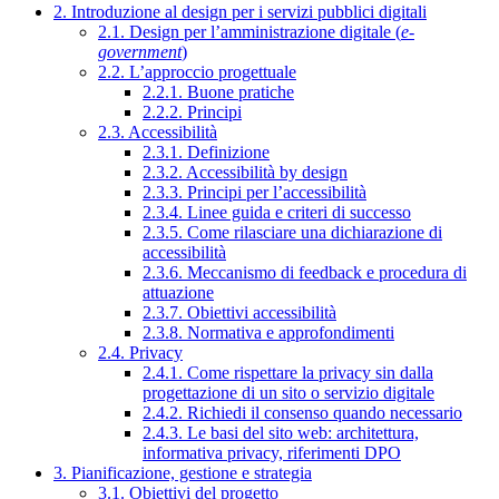
2. Introduzione al design per i servizi pubblici digitali
2.1. Design per l’amministrazione digitale (
e-
government
)
2.2. L’approccio progettuale
2.2.1. Buone pratiche
2.2.2. Principi
2.3. Accessibilità
2.3.1. Definizione
2.3.2. Accessibilità by design
2.3.3. Principi per l’accessibilità
2.3.4. Linee guida e criteri di successo
2.3.5. Come rilasciare una dichiarazione di
accessibilità
2.3.6. Meccanismo di feedback e procedura di
attuazione
2.3.7. Obiettivi accessibilità
2.3.8. Normativa e approfondimenti
2.4. Privacy
2.4.1. Come rispettare la privacy sin dalla
progettazione di un sito o servizio digitale
2.4.2. Richiedi il consenso quando necessario
2.4.3. Le basi del sito web: architettura,
informativa privacy, riferimenti DPO
3. Pianificazione, gestione e strategia
3.1. Obiettivi del progetto