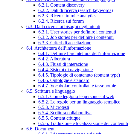
6.2.1. Content discovery
6.2.2. Dati di ricerca (search keywords)
6.2.3. Ricerca tramite analytics
6.2.4. Ricerca sui forum
6.3. Dalla ricerca ai bisogni degli utenti
6.3.1. User stories per definire i contenuti
6.3.2. Job stories per definire i contenuti
6.3.3. Criteri di accettazione
6.4. Architettura dell’informazione
6.4.1. Definire l’architettura dell’informazione
6.4.2. Alberatura
6.4.3. Flussi di interazione
6.4.4. Sistemi di navigazione
6.4.5. Tipologie di contenuto (content type)
6.4.6. Ontologie e standard
6.4.7. Vocabolari controllati e tassonomie
6.5. Scrittura e linguaggio
6.5.1. Come leggono le persone sul web
6.5.2. Le regole per un linguaggio semplice
6.5.3. Microtesti
6.5.4. Scrittura collaborativa
6.5.5. Content critique
6.5.6. Traduzione e localizzazione dei contenuti
6.6. Documenti