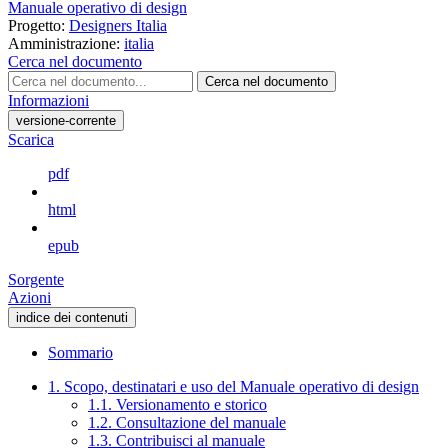
Manuale operativo di design
Progetto:
Designers Italia
Amministrazione:
italia
Cerca nel documento
Cerca nel documento
Informazioni
versione-corrente
Scarica
pdf
html
epub
Sorgente
Azioni
indice dei contenuti
Sommario
1. Scopo, destinatari e uso del Manuale operativo di design
1.1. Versionamento e storico
1.2. Consultazione del manuale
1.3. Contribuisci al manuale