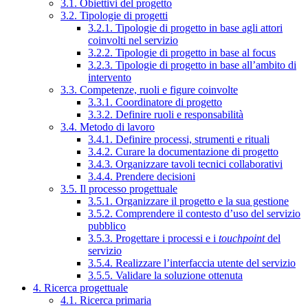
3.1. Obiettivi del progetto
3.2. Tipologie di progetti
3.2.1. Tipologie di progetto in base agli attori
coinvolti nel servizio
3.2.2. Tipologie di progetto in base al focus
3.2.3. Tipologie di progetto in base all’ambito di
intervento
3.3. Competenze, ruoli e figure coinvolte
3.3.1. Coordinatore di progetto
3.3.2. Definire ruoli e responsabilità
3.4. Metodo di lavoro
3.4.1. Definire processi, strumenti e rituali
3.4.2. Curare la documentazione di progetto
3.4.3. Organizzare tavoli tecnici collaborativi
3.4.4. Prendere decisioni
3.5. Il processo progettuale
3.5.1. Organizzare il progetto e la sua gestione
3.5.2. Comprendere il contesto d’uso del servizio
pubblico
3.5.3. Progettare i processi e i
touchpoint
del
servizio
3.5.4. Realizzare l’interfaccia utente del servizio
3.5.5. Validare la soluzione ottenuta
4. Ricerca progettuale
4.1. Ricerca primaria