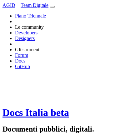
AGID
+
Team Digitale
Piano Triennale
Le community
Developers
Designers
Gli strumenti
Forum
Docs
GitHub
Docs Italia
beta
Documenti pubblici, digitali.