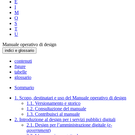
E
I
M
O
S
T
U
Manuale operativo di design
indici e glossario
contenuti
figure
tabelle
glossario
Sommario
1. Scopo, destinatari e uso del Manuale operativo di design
1.1. Versionamento e storico
1.2. Consultazione del manuale
1.3. Contribuisci al manuale
2. Introduzione al design per i servizi pubblici digitali
2.1. Design per l’amministrazione digitale (
e-
government
)