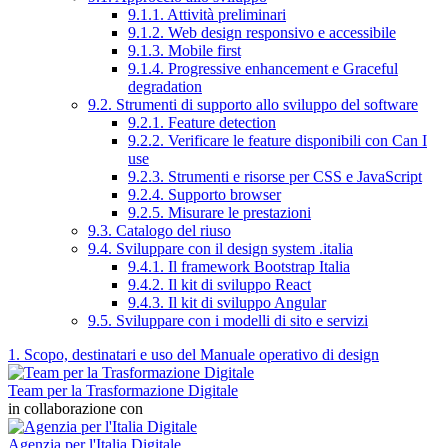
9.1.1. Attività preliminari
9.1.2. Web design responsivo e accessibile
9.1.3. Mobile first
9.1.4. Progressive enhancement e Graceful
degradation
9.2. Strumenti di supporto allo sviluppo del software
9.2.1. Feature detection
9.2.2. Verificare le feature disponibili con Can I
use
9.2.3. Strumenti e risorse per CSS e JavaScript
9.2.4. Supporto browser
9.2.5. Misurare le prestazioni
9.3. Catalogo del riuso
9.4. Sviluppare con il design system .italia
9.4.1. Il framework Bootstrap Italia
9.4.2. Il kit di sviluppo React
9.4.3. Il kit di sviluppo Angular
9.5. Sviluppare con i modelli di sito e servizi
1. Scopo, destinatari e uso del Manuale operativo di design
Team per la Trasformazione Digitale
in collaborazione con
Agenzia per l'Italia Digitale