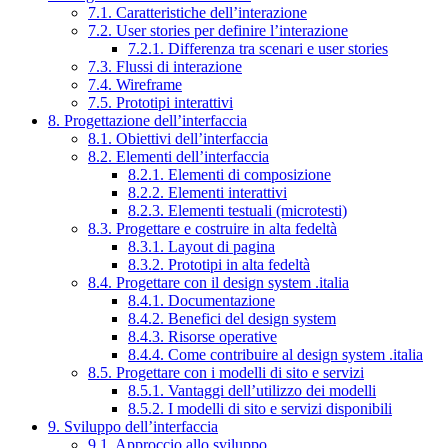
7.1. Caratteristiche dell’interazione
7.2. User stories per definire l’interazione
7.2.1. Differenza tra scenari e user stories
7.3. Flussi di interazione
7.4. Wireframe
7.5. Prototipi interattivi
8. Progettazione dell’interfaccia
8.1. Obiettivi dell’interfaccia
8.2. Elementi dell’interfaccia
8.2.1. Elementi di composizione
8.2.2. Elementi interattivi
8.2.3. Elementi testuali (microtesti)
8.3. Progettare e costruire in alta fedeltà
8.3.1. Layout di pagina
8.3.2. Prototipi in alta fedeltà
8.4. Progettare con il design system .italia
8.4.1. Documentazione
8.4.2. Benefici del design system
8.4.3. Risorse operative
8.4.4. Come contribuire al design system .italia
8.5. Progettare con i modelli di sito e servizi
8.5.1. Vantaggi dell’utilizzo dei modelli
8.5.2. I modelli di sito e servizi disponibili
9. Sviluppo dell’interfaccia
9.1. Approccio allo sviluppo