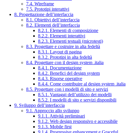
7.4. Wireframe
7.5. Prototipi interattivi
8. Progettazione dell’interfaccia
8.1. Obiettivi dell’interfaccia
8.2. Elementi dell’interfaccia
8.2.1. Elementi di composizione
8.2.2. Elementi interattivi
8.2.3. Elementi testuali (microtesti)
8.3. Progettare e costruire in alta fedeltà
8.3.1. Layout di pagina
8.3.2. Prototipi in alta fedeltà
8.4. Progettare con il design system .italia
8.4.1. Documentazione
8.4.2. Benefici del design system
8.4.3. Risorse operative
8.4.4. Come contribuire al design system .italia
8.5. Progettare con i modelli di sito e servizi
8.5.1. Vantaggi dell’utilizzo dei modelli
8.5.2. I modelli di sito e servizi disponibili
9. Sviluppo dell’interfaccia
9.1. Approccio allo sviluppo
9.1.1. Attività preliminari
9.1.2. Web design responsivo e accessibile
9.1.3. Mobile first
9.1.4. Progressive enhancement e Graceful