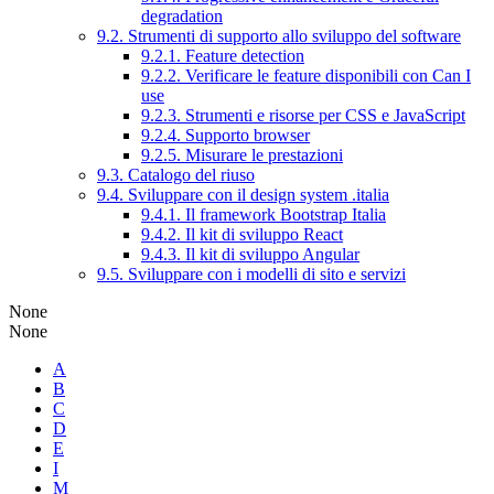
degradation
9.2. Strumenti di supporto allo sviluppo del software
9.2.1. Feature detection
9.2.2. Verificare le feature disponibili con Can I
use
9.2.3. Strumenti e risorse per CSS e JavaScript
9.2.4. Supporto browser
9.2.5. Misurare le prestazioni
9.3. Catalogo del riuso
9.4. Sviluppare con il design system .italia
9.4.1. Il framework Bootstrap Italia
9.4.2. Il kit di sviluppo React
9.4.3. Il kit di sviluppo Angular
9.5. Sviluppare con i modelli di sito e servizi
None
None
A
B
C
D
E
I
M