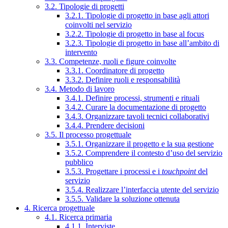
3.2. Tipologie di progetti
3.2.1. Tipologie di progetto in base agli attori
coinvolti nel servizio
3.2.2. Tipologie di progetto in base al focus
3.2.3. Tipologie di progetto in base all’ambito di
intervento
3.3. Competenze, ruoli e figure coinvolte
3.3.1. Coordinatore di progetto
3.3.2. Definire ruoli e responsabilità
3.4. Metodo di lavoro
3.4.1. Definire processi, strumenti e rituali
3.4.2. Curare la documentazione di progetto
3.4.3. Organizzare tavoli tecnici collaborativi
3.4.4. Prendere decisioni
3.5. Il processo progettuale
3.5.1. Organizzare il progetto e la sua gestione
3.5.2. Comprendere il contesto d’uso del servizio
pubblico
3.5.3. Progettare i processi e i
touchpoint
del
servizio
3.5.4. Realizzare l’interfaccia utente del servizio
3.5.5. Validare la soluzione ottenuta
4. Ricerca progettuale
4.1. Ricerca primaria
4.1.1. Interviste