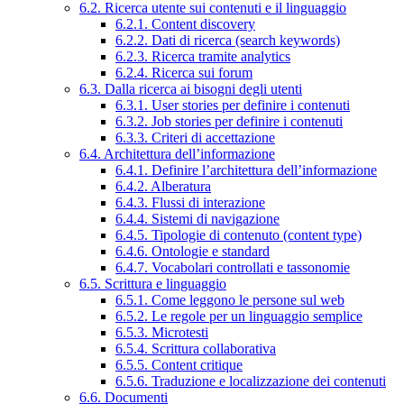
6.2. Ricerca utente sui contenuti e il linguaggio
6.2.1. Content discovery
6.2.2. Dati di ricerca (search keywords)
6.2.3. Ricerca tramite analytics
6.2.4. Ricerca sui forum
6.3. Dalla ricerca ai bisogni degli utenti
6.3.1. User stories per definire i contenuti
6.3.2. Job stories per definire i contenuti
6.3.3. Criteri di accettazione
6.4. Architettura dell’informazione
6.4.1. Definire l’architettura dell’informazione
6.4.2. Alberatura
6.4.3. Flussi di interazione
6.4.4. Sistemi di navigazione
6.4.5. Tipologie di contenuto (content type)
6.4.6. Ontologie e standard
6.4.7. Vocabolari controllati e tassonomie
6.5. Scrittura e linguaggio
6.5.1. Come leggono le persone sul web
6.5.2. Le regole per un linguaggio semplice
6.5.3. Microtesti
6.5.4. Scrittura collaborativa
6.5.5. Content critique
6.5.6. Traduzione e localizzazione dei contenuti
6.6. Documenti