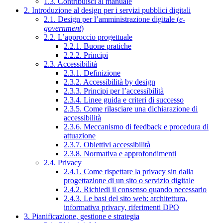
1.3. Contribuisci al manuale
2. Introduzione al design per i servizi pubblici digitali
2.1. Design per l’amministrazione digitale (
e-
government
)
2.2. L’approccio progettuale
2.2.1. Buone pratiche
2.2.2. Principi
2.3. Accessibilità
2.3.1. Definizione
2.3.2. Accessibilità by design
2.3.3. Principi per l’accessibilità
2.3.4. Linee guida e criteri di successo
2.3.5. Come rilasciare una dichiarazione di
accessibilità
2.3.6. Meccanismo di feedback e procedura di
attuazione
2.3.7. Obiettivi accessibilità
2.3.8. Normativa e approfondimenti
2.4. Privacy
2.4.1. Come rispettare la privacy sin dalla
progettazione di un sito o servizio digitale
2.4.2. Richiedi il consenso quando necessario
2.4.3. Le basi del sito web: architettura,
informativa privacy, riferimenti DPO
3. Pianificazione, gestione e strategia