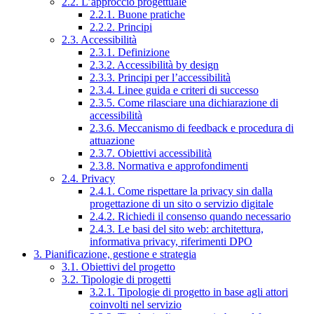
2.2. L’approccio progettuale
2.2.1. Buone pratiche
2.2.2. Principi
2.3. Accessibilità
2.3.1. Definizione
2.3.2. Accessibilità by design
2.3.3. Principi per l’accessibilità
2.3.4. Linee guida e criteri di successo
2.3.5. Come rilasciare una dichiarazione di
accessibilità
2.3.6. Meccanismo di feedback e procedura di
attuazione
2.3.7. Obiettivi accessibilità
2.3.8. Normativa e approfondimenti
2.4. Privacy
2.4.1. Come rispettare la privacy sin dalla
progettazione di un sito o servizio digitale
2.4.2. Richiedi il consenso quando necessario
2.4.3. Le basi del sito web: architettura,
informativa privacy, riferimenti DPO
3. Pianificazione, gestione e strategia
3.1. Obiettivi del progetto
3.2. Tipologie di progetti
3.2.1. Tipologie di progetto in base agli attori
coinvolti nel servizio