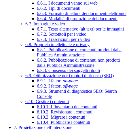
6.6.1. I documenti vanno sul web
6.6.2. Tipi di documenti
6.6.3. Formato di lettura dei documenti elettronici
6.6.4. Modalità di produzione dei documenti
6.7. Immagini e video
6.7.1. Testo alternativo (alt text) per le immagini
6.7.2. Sottotitoli per i video
6.7.3. Trascrizioni per i video
6.8. Proprietà intellettuale e privacy
6.8.1. Pubblicazione di contenuti prodotti dalla
Pubblica Amministrazione
6.8.2. Pubblicazione di contenuti non prodotti
dalla Pubblica Amministrazione
6.8.3. Consenso dei soggetti ritratti
6.9. Ottimizzazione per i motori di ricerca (SEO)
6.9.1. I fattori
on-page
6.9.2. I fattori
off-page
6.9.3. Strumenti di diagnostica SEO: Search
Console
6.10. Gestire i contenuti
6.10.1. L’inventario dei contenuti
6.10.2. Revisionare i contenuti
6.10.3. Migrare i contenuti
6.10.4. Pubblicare i contenuti
7. Progettazione dell’interazione