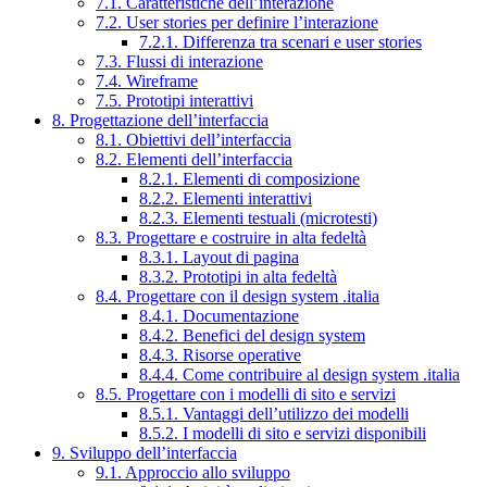
7.1. Caratteristiche dell’interazione
7.2. User stories per definire l’interazione
7.2.1. Differenza tra scenari e user stories
7.3. Flussi di interazione
7.4. Wireframe
7.5. Prototipi interattivi
8. Progettazione dell’interfaccia
8.1. Obiettivi dell’interfaccia
8.2. Elementi dell’interfaccia
8.2.1. Elementi di composizione
8.2.2. Elementi interattivi
8.2.3. Elementi testuali (microtesti)
8.3. Progettare e costruire in alta fedeltà
8.3.1. Layout di pagina
8.3.2. Prototipi in alta fedeltà
8.4. Progettare con il design system .italia
8.4.1. Documentazione
8.4.2. Benefici del design system
8.4.3. Risorse operative
8.4.4. Come contribuire al design system .italia
8.5. Progettare con i modelli di sito e servizi
8.5.1. Vantaggi dell’utilizzo dei modelli
8.5.2. I modelli di sito e servizi disponibili
9. Sviluppo dell’interfaccia
9.1. Approccio allo sviluppo