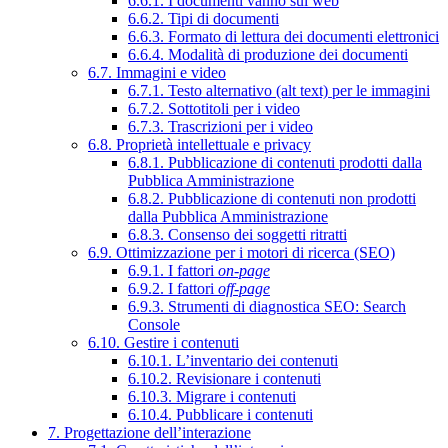
6.6.1. I documenti vanno sul web
6.6.2. Tipi di documenti
6.6.3. Formato di lettura dei documenti elettronici
6.6.4. Modalità di produzione dei documenti
6.7. Immagini e video
6.7.1. Testo alternativo (alt text) per le immagini
6.7.2. Sottotitoli per i video
6.7.3. Trascrizioni per i video
6.8. Proprietà intellettuale e privacy
6.8.1. Pubblicazione di contenuti prodotti dalla
Pubblica Amministrazione
6.8.2. Pubblicazione di contenuti non prodotti
dalla Pubblica Amministrazione
6.8.3. Consenso dei soggetti ritratti
6.9. Ottimizzazione per i motori di ricerca (SEO)
6.9.1. I fattori
on-page
6.9.2. I fattori
off-page
6.9.3. Strumenti di diagnostica SEO: Search
Console
6.10. Gestire i contenuti
6.10.1. L’inventario dei contenuti
6.10.2. Revisionare i contenuti
6.10.3. Migrare i contenuti
6.10.4. Pubblicare i contenuti
7. Progettazione dell’interazione