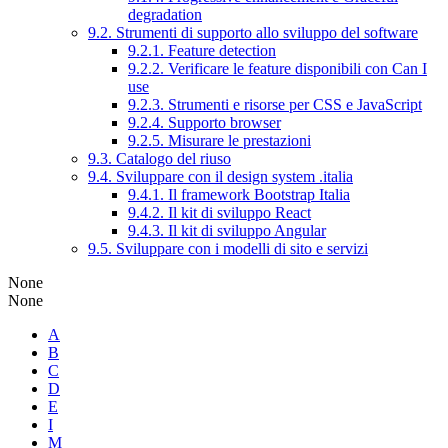
degradation
9.2. Strumenti di supporto allo sviluppo del software
9.2.1. Feature detection
9.2.2. Verificare le feature disponibili con Can I
use
9.2.3. Strumenti e risorse per CSS e JavaScript
9.2.4. Supporto browser
9.2.5. Misurare le prestazioni
9.3. Catalogo del riuso
9.4. Sviluppare con il design system .italia
9.4.1. Il framework Bootstrap Italia
9.4.2. Il kit di sviluppo React
9.4.3. Il kit di sviluppo Angular
9.5. Sviluppare con i modelli di sito e servizi
None
None
A
B
C
D
E
I
M