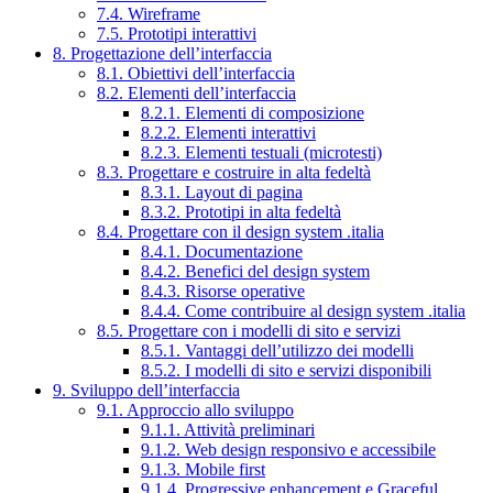
7.4. Wireframe
7.5. Prototipi interattivi
8. Progettazione dell’interfaccia
8.1. Obiettivi dell’interfaccia
8.2. Elementi dell’interfaccia
8.2.1. Elementi di composizione
8.2.2. Elementi interattivi
8.2.3. Elementi testuali (microtesti)
8.3. Progettare e costruire in alta fedeltà
8.3.1. Layout di pagina
8.3.2. Prototipi in alta fedeltà
8.4. Progettare con il design system .italia
8.4.1. Documentazione
8.4.2. Benefici del design system
8.4.3. Risorse operative
8.4.4. Come contribuire al design system .italia
8.5. Progettare con i modelli di sito e servizi
8.5.1. Vantaggi dell’utilizzo dei modelli
8.5.2. I modelli di sito e servizi disponibili
9. Sviluppo dell’interfaccia
9.1. Approccio allo sviluppo
9.1.1. Attività preliminari
9.1.2. Web design responsivo e accessibile
9.1.3. Mobile first
9.1.4. Progressive enhancement e Graceful