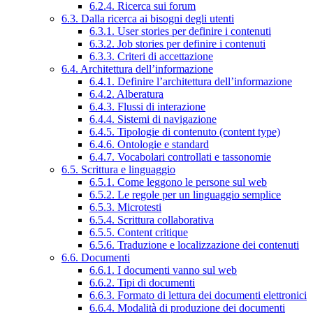
6.2.4. Ricerca sui forum
6.3. Dalla ricerca ai bisogni degli utenti
6.3.1. User stories per definire i contenuti
6.3.2. Job stories per definire i contenuti
6.3.3. Criteri di accettazione
6.4. Architettura dell’informazione
6.4.1. Definire l’architettura dell’informazione
6.4.2. Alberatura
6.4.3. Flussi di interazione
6.4.4. Sistemi di navigazione
6.4.5. Tipologie di contenuto (content type)
6.4.6. Ontologie e standard
6.4.7. Vocabolari controllati e tassonomie
6.5. Scrittura e linguaggio
6.5.1. Come leggono le persone sul web
6.5.2. Le regole per un linguaggio semplice
6.5.3. Microtesti
6.5.4. Scrittura collaborativa
6.5.5. Content critique
6.5.6. Traduzione e localizzazione dei contenuti
6.6. Documenti
6.6.1. I documenti vanno sul web
6.6.2. Tipi di documenti
6.6.3. Formato di lettura dei documenti elettronici
6.6.4. Modalità di produzione dei documenti