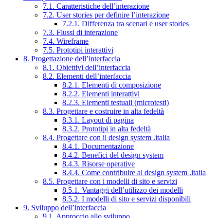
7.1. Caratteristiche dell’interazione
7.2. User stories per definire l’interazione
7.2.1. Differenza tra scenari e user stories
7.3. Flussi di interazione
7.4. Wireframe
7.5. Prototipi interattivi
8. Progettazione dell’interfaccia
8.1. Obiettivi dell’interfaccia
8.2. Elementi dell’interfaccia
8.2.1. Elementi di composizione
8.2.2. Elementi interattivi
8.2.3. Elementi testuali (microtesti)
8.3. Progettare e costruire in alta fedeltà
8.3.1. Layout di pagina
8.3.2. Prototipi in alta fedeltà
8.4. Progettare con il design system .italia
8.4.1. Documentazione
8.4.2. Benefici del design system
8.4.3. Risorse operative
8.4.4. Come contribuire al design system .italia
8.5. Progettare con i modelli di sito e servizi
8.5.1. Vantaggi dell’utilizzo dei modelli
8.5.2. I modelli di sito e servizi disponibili
9. Sviluppo dell’interfaccia
9.1. Approccio allo sviluppo