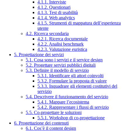
4.1.1. Interviste
4.1.2. Questionari
4.1.3. Test di usabilità
4.1.4. Web analytics
4.1.5. Strumenti di mappatura dell’esperienza
utente
4.2. Ricerca secondaria
4.2.1. Ricerca documentale
4.2.2. Analisi benchmark
4.2.3. Valutazione euristica
5. Progettazione dei servizi
5.1. Cosa sono i servizi e il service design
5.2. Progettare servizi pubblici digitali
5.3. Definire il modello di servizio
5.3.1. Identificare gli attori coinvolti
5.3.2. Formulare la proposta di valore
5.3.3. Inquadrare gli elementi costitutivi del
servizio
5.4. Descrivere il funzionamento del servizio
5.4.1. Mappare l’ecosistema
5.4.2. Rappresentare i flussi di servizio
5.5. Co-progettare le soluzioni
5.5.1. Workshop di co-progettazione
6. Progettazione dei contenuti
6.1. Cos’è il content design