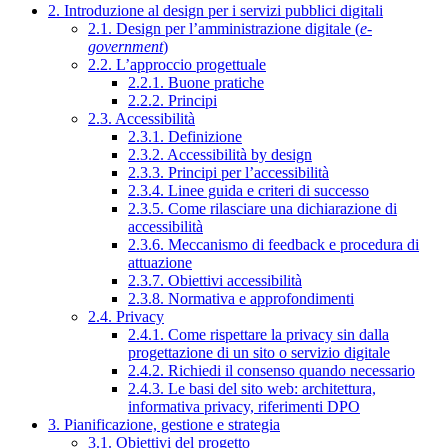
2. Introduzione al design per i servizi pubblici digitali
2.1. Design per l’amministrazione digitale (
e-
government
)
2.2. L’approccio progettuale
2.2.1. Buone pratiche
2.2.2. Principi
2.3. Accessibilità
2.3.1. Definizione
2.3.2. Accessibilità by design
2.3.3. Principi per l’accessibilità
2.3.4. Linee guida e criteri di successo
2.3.5. Come rilasciare una dichiarazione di
accessibilità
2.3.6. Meccanismo di feedback e procedura di
attuazione
2.3.7. Obiettivi accessibilità
2.3.8. Normativa e approfondimenti
2.4. Privacy
2.4.1. Come rispettare la privacy sin dalla
progettazione di un sito o servizio digitale
2.4.2. Richiedi il consenso quando necessario
2.4.3. Le basi del sito web: architettura,
informativa privacy, riferimenti DPO
3. Pianificazione, gestione e strategia
3.1. Obiettivi del progetto