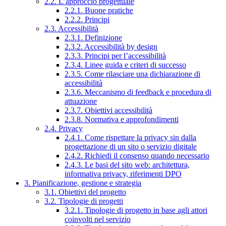
2.2. L’approccio progettuale
2.2.1. Buone pratiche
2.2.2. Principi
2.3. Accessibilità
2.3.1. Definizione
2.3.2. Accessibilità by design
2.3.3. Principi per l’accessibilità
2.3.4. Linee guida e criteri di successo
2.3.5. Come rilasciare una dichiarazione di
accessibilità
2.3.6. Meccanismo di feedback e procedura di
attuazione
2.3.7. Obiettivi accessibilità
2.3.8. Normativa e approfondimenti
2.4. Privacy
2.4.1. Come rispettare la privacy sin dalla
progettazione di un sito o servizio digitale
2.4.2. Richiedi il consenso quando necessario
2.4.3. Le basi del sito web: architettura,
informativa privacy, riferimenti DPO
3. Pianificazione, gestione e strategia
3.1. Obiettivi del progetto
3.2. Tipologie di progetti
3.2.1. Tipologie di progetto in base agli attori
coinvolti nel servizio