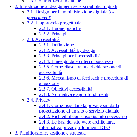
1.3. Contribuisci al manuale
2. Introduzione al design per i servizi pubblici digitali
2.1. Design per l’amministrazione digitale (
e-
government
)
2.2. L’approccio progettuale
2.2.1. Buone pratiche
2.2.2. Principi
2.3. Accessibilità
2.3.1. Definizione
2.3.2. Accessibilità by design
2.3.3. Principi per l’accessibilità
2.3.4. Linee guida e criteri di successo
2.3.5. Come rilasciare una dichiarazione di
accessibilità
2.3.6. Meccanismo di feedback e procedura di
attuazione
2.3.7. Obiettivi accessibilità
2.3.8. Normativa e approfondimenti
2.4. Privacy
2.4.1. Come rispettare la privacy sin dalla
progettazione di un sito o servizio digitale
2.4.2. Richiedi il consenso quando necessario
2.4.3. Le basi del sito web: architettura,
informativa privacy, riferimenti DPO
3. Pianificazione, gestione e strategia