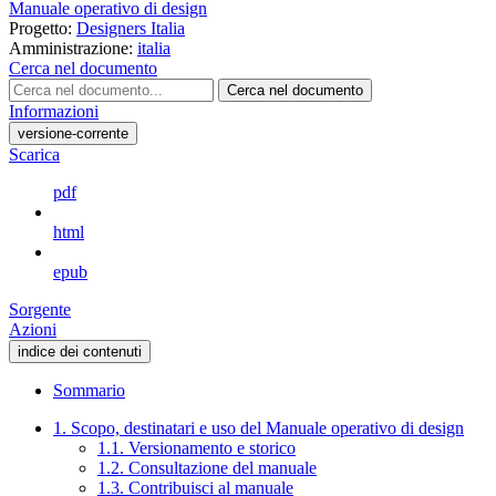
Manuale operativo di design
Progetto:
Designers Italia
Amministrazione:
italia
Cerca nel documento
Cerca nel documento
Informazioni
versione-corrente
Scarica
pdf
html
epub
Sorgente
Azioni
indice dei contenuti
Sommario
1. Scopo, destinatari e uso del Manuale operativo di design
1.1. Versionamento e storico
1.2. Consultazione del manuale
1.3. Contribuisci al manuale