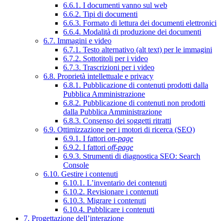
6.6.1. I documenti vanno sul web
6.6.2. Tipi di documenti
6.6.3. Formato di lettura dei documenti elettronici
6.6.4. Modalità di produzione dei documenti
6.7. Immagini e video
6.7.1. Testo alternativo (alt text) per le immagini
6.7.2. Sottotitoli per i video
6.7.3. Trascrizioni per i video
6.8. Proprietà intellettuale e privacy
6.8.1. Pubblicazione di contenuti prodotti dalla
Pubblica Amministrazione
6.8.2. Pubblicazione di contenuti non prodotti
dalla Pubblica Amministrazione
6.8.3. Consenso dei soggetti ritratti
6.9. Ottimizzazione per i motori di ricerca (SEO)
6.9.1. I fattori
on-page
6.9.2. I fattori
off-page
6.9.3. Strumenti di diagnostica SEO: Search
Console
6.10. Gestire i contenuti
6.10.1. L’inventario dei contenuti
6.10.2. Revisionare i contenuti
6.10.3. Migrare i contenuti
6.10.4. Pubblicare i contenuti
7. Progettazione dell’interazione