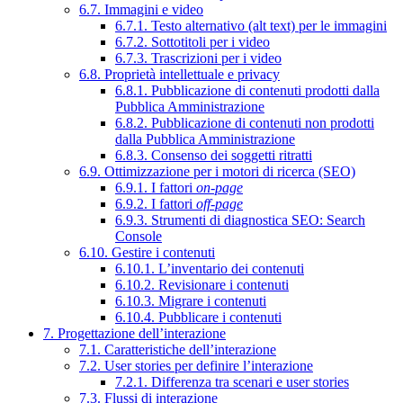
6.7. Immagini e video
6.7.1. Testo alternativo (alt text) per le immagini
6.7.2. Sottotitoli per i video
6.7.3. Trascrizioni per i video
6.8. Proprietà intellettuale e privacy
6.8.1. Pubblicazione di contenuti prodotti dalla
Pubblica Amministrazione
6.8.2. Pubblicazione di contenuti non prodotti
dalla Pubblica Amministrazione
6.8.3. Consenso dei soggetti ritratti
6.9. Ottimizzazione per i motori di ricerca (SEO)
6.9.1. I fattori
on-page
6.9.2. I fattori
off-page
6.9.3. Strumenti di diagnostica SEO: Search
Console
6.10. Gestire i contenuti
6.10.1. L’inventario dei contenuti
6.10.2. Revisionare i contenuti
6.10.3. Migrare i contenuti
6.10.4. Pubblicare i contenuti
7. Progettazione dell’interazione
7.1. Caratteristiche dell’interazione
7.2. User stories per definire l’interazione
7.2.1. Differenza tra scenari e user stories
7.3. Flussi di interazione