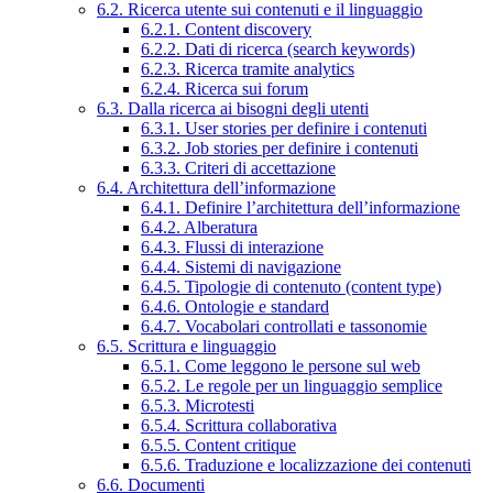
6.2. Ricerca utente sui contenuti e il linguaggio
6.2.1. Content discovery
6.2.2. Dati di ricerca (search keywords)
6.2.3. Ricerca tramite analytics
6.2.4. Ricerca sui forum
6.3. Dalla ricerca ai bisogni degli utenti
6.3.1. User stories per definire i contenuti
6.3.2. Job stories per definire i contenuti
6.3.3. Criteri di accettazione
6.4. Architettura dell’informazione
6.4.1. Definire l’architettura dell’informazione
6.4.2. Alberatura
6.4.3. Flussi di interazione
6.4.4. Sistemi di navigazione
6.4.5. Tipologie di contenuto (content type)
6.4.6. Ontologie e standard
6.4.7. Vocabolari controllati e tassonomie
6.5. Scrittura e linguaggio
6.5.1. Come leggono le persone sul web
6.5.2. Le regole per un linguaggio semplice
6.5.3. Microtesti
6.5.4. Scrittura collaborativa
6.5.5. Content critique
6.5.6. Traduzione e localizzazione dei contenuti
6.6. Documenti