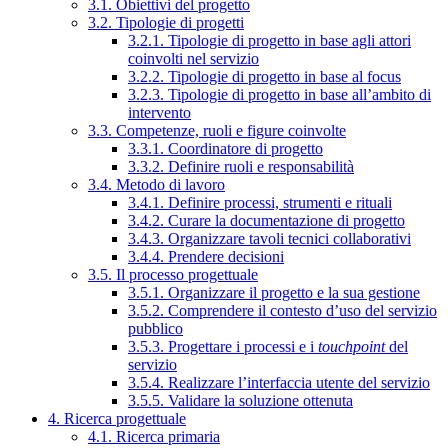
3.1. Obiettivi del progetto
3.2. Tipologie di progetti
3.2.1. Tipologie di progetto in base agli attori
coinvolti nel servizio
3.2.2. Tipologie di progetto in base al focus
3.2.3. Tipologie di progetto in base all’ambito di
intervento
3.3. Competenze, ruoli e figure coinvolte
3.3.1. Coordinatore di progetto
3.3.2. Definire ruoli e responsabilità
3.4. Metodo di lavoro
3.4.1. Definire processi, strumenti e rituali
3.4.2. Curare la documentazione di progetto
3.4.3. Organizzare tavoli tecnici collaborativi
3.4.4. Prendere decisioni
3.5. Il processo progettuale
3.5.1. Organizzare il progetto e la sua gestione
3.5.2. Comprendere il contesto d’uso del servizio
pubblico
3.5.3. Progettare i processi e i
touchpoint
del
servizio
3.5.4. Realizzare l’interfaccia utente del servizio
3.5.5. Validare la soluzione ottenuta
4. Ricerca progettuale
4.1. Ricerca primaria