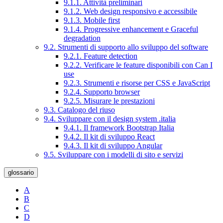
9.1.1. Attività preliminari
9.1.2. Web design responsivo e accessibile
9.1.3. Mobile first
9.1.4. Progressive enhancement e Graceful
degradation
9.2. Strumenti di supporto allo sviluppo del software
9.2.1. Feature detection
9.2.2. Verificare le feature disponibili con Can I
use
9.2.3. Strumenti e risorse per CSS e JavaScript
9.2.4. Supporto browser
9.2.5. Misurare le prestazioni
9.3. Catalogo del riuso
9.4. Sviluppare con il design system .italia
9.4.1. Il framework Bootstrap Italia
9.4.2. Il kit di sviluppo React
9.4.3. Il kit di sviluppo Angular
9.5. Sviluppare con i modelli di sito e servizi
glossario
A
B
C
D