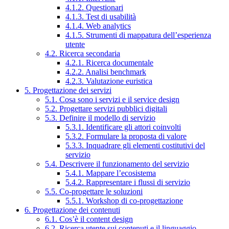
4.1.2. Questionari
4.1.3. Test di usabilità
4.1.4. Web analytics
4.1.5. Strumenti di mappatura dell’esperienza
utente
4.2. Ricerca secondaria
4.2.1. Ricerca documentale
4.2.2. Analisi benchmark
4.2.3. Valutazione euristica
5. Progettazione dei servizi
5.1. Cosa sono i servizi e il service design
5.2. Progettare servizi pubblici digitali
5.3. Definire il modello di servizio
5.3.1. Identificare gli attori coinvolti
5.3.2. Formulare la proposta di valore
5.3.3. Inquadrare gli elementi costitutivi del
servizio
5.4. Descrivere il funzionamento del servizio
5.4.1. Mappare l’ecosistema
5.4.2. Rappresentare i flussi di servizio
5.5. Co-progettare le soluzioni
5.5.1. Workshop di co-progettazione
6. Progettazione dei contenuti
6.1. Cos’è il content design
6.2. Ricerca utente sui contenuti e il linguaggio