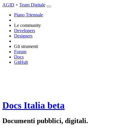
AGID
+
Team Digitale
Piano Triennale
Le community
Developers
Designers
Gli strumenti
Forum
Docs
GitHub
Docs Italia
beta
Documenti pubblici, digitali.