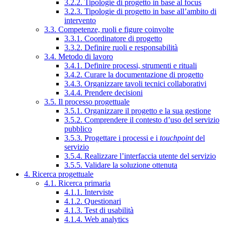
3.2.2. Tipologie di progetto in base al focus
3.2.3. Tipologie di progetto in base all’ambito di
intervento
3.3. Competenze, ruoli e figure coinvolte
3.3.1. Coordinatore di progetto
3.3.2. Definire ruoli e responsabilità
3.4. Metodo di lavoro
3.4.1. Definire processi, strumenti e rituali
3.4.2. Curare la documentazione di progetto
3.4.3. Organizzare tavoli tecnici collaborativi
3.4.4. Prendere decisioni
3.5. Il processo progettuale
3.5.1. Organizzare il progetto e la sua gestione
3.5.2. Comprendere il contesto d’uso del servizio
pubblico
3.5.3. Progettare i processi e i
touchpoint
del
servizio
3.5.4. Realizzare l’interfaccia utente del servizio
3.5.5. Validare la soluzione ottenuta
4. Ricerca progettuale
4.1. Ricerca primaria
4.1.1. Interviste
4.1.2. Questionari
4.1.3. Test di usabilità
4.1.4. Web analytics