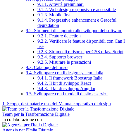
9.1.1. Attività preliminari
9.1.2. Web design responsivo e accessibile
9.1.3. Mobile first
9.1.4. Progressive enhancement e Graceful
degradation
9.2. Strumenti di supporto allo sviluppo del software
9.2.1. Feature detection
9.2.2. Verificare le feature disponibili con Can I
use
9.2.3. Strumenti e risorse per CSS e JavaScript
9.2.4. Supporto browser
9.2.5. Misurare le prestazioni
9.3. Catalogo del riuso
9.4. Sviluppare con il design system .italia
9.4.1. Il framework Bootstrap Italia
9.4.2. Il kit di sviluppo React
9.4.3. Il kit di sviluppo Angular
9.5. Sviluppare con i modelli di sito e servizi
1. Scopo, destinatari e uso del Manuale operativo di design
Team per la Trasformazione Digitale
in collaborazione con
Agenzia per l'Italia Digitale