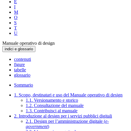
E
I
M
O
S
T
U
Manuale operativo di design
indici e glossario
contenuti
figure
tabelle
glossario
Sommario
1. Scopo, destinatari e uso del Manuale operativo di design
1.1. Versionamento e storico
1.2. Consultazione del manuale
1.3. Contribuisci al manuale
2. Introduzione al design per i servizi pubblici digitali
2.1. Design per l’amministrazione digitale (
e-
government
)