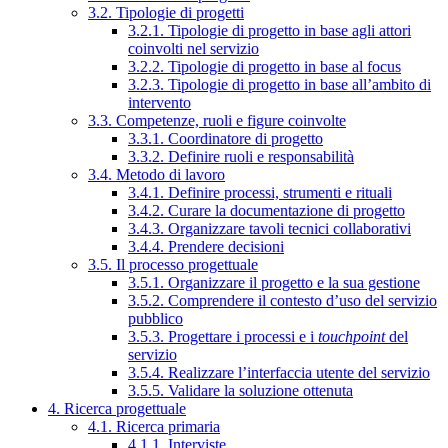
3.2. Tipologie di progetti
3.2.1. Tipologie di progetto in base agli attori
coinvolti nel servizio
3.2.2. Tipologie di progetto in base al focus
3.2.3. Tipologie di progetto in base all’ambito di
intervento
3.3. Competenze, ruoli e figure coinvolte
3.3.1. Coordinatore di progetto
3.3.2. Definire ruoli e responsabilità
3.4. Metodo di lavoro
3.4.1. Definire processi, strumenti e rituali
3.4.2. Curare la documentazione di progetto
3.4.3. Organizzare tavoli tecnici collaborativi
3.4.4. Prendere decisioni
3.5. Il processo progettuale
3.5.1. Organizzare il progetto e la sua gestione
3.5.2. Comprendere il contesto d’uso del servizio
pubblico
3.5.3. Progettare i processi e i
touchpoint
del
servizio
3.5.4. Realizzare l’interfaccia utente del servizio
3.5.5. Validare la soluzione ottenuta
4. Ricerca progettuale
4.1. Ricerca primaria
4.1.1. Interviste