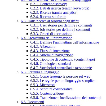
6.2.1. Content discovery
6.2.2. Dati di ricerca (search keywords)
6.2.3. Ricerca tramite analytics
6.2.4. Ricerca sui forum
6.3. Dalla ricerca ai bisogni degli utenti
6.3.1. User stories per definire i contenuti
6.3.2. Job stories per definire i contenuti
6.3.3. Criteri di accettazione
6.4. Architettura dell’informazione
6.4.1. Definire l’architettura dell’informazione
6.4.2. Alberatura
6.4.3. Flussi di interazione
6.4.4. Sistemi di navigazione
6.4.5. Tipologie di contenuto (content type)
6.4.6. Ontologie e standard
6.4.7. Vocabolari controllati e tassonomie
6.5. Scrittura e linguaggio
6.5.1. Come leggono le persone sul web
6.5.2. Le regole per un linguaggio semplice
6.5.3. Microtesti
6.5.4. Scrittura collaborativa
6.5.5. Content critique
6.5.6. Traduzione e localizzazione dei contenuti
6.6. Documenti