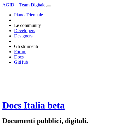
AGID
+
Team Digitale
Piano Triennale
Le community
Developers
Designers
Gli strumenti
Forum
Docs
GitHub
Docs Italia
beta
Documenti pubblici, digitali.