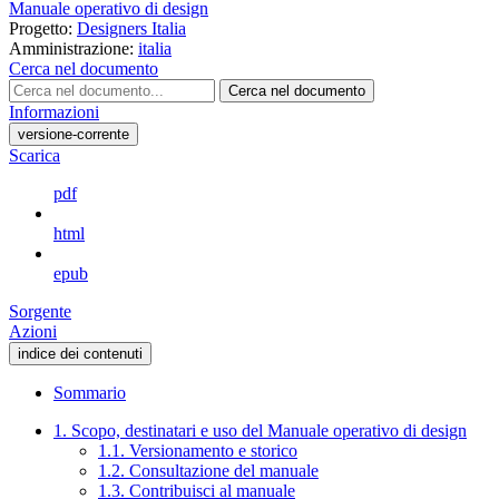
Manuale operativo di design
Progetto:
Designers Italia
Amministrazione:
italia
Cerca nel documento
Cerca nel documento
Informazioni
versione-corrente
Scarica
pdf
html
epub
Sorgente
Azioni
indice dei contenuti
Sommario
1. Scopo, destinatari e uso del Manuale operativo di design
1.1. Versionamento e storico
1.2. Consultazione del manuale
1.3. Contribuisci al manuale