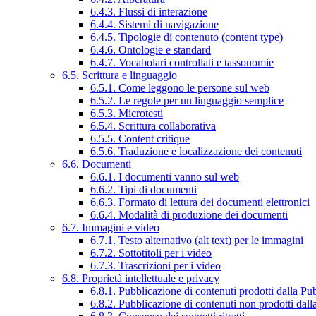
6.4.3. Flussi di interazione
6.4.4. Sistemi di navigazione
6.4.5. Tipologie di contenuto (content type)
6.4.6. Ontologie e standard
6.4.7. Vocabolari controllati e tassonomie
6.5. Scrittura e linguaggio
6.5.1. Come leggono le persone sul web
6.5.2. Le regole per un linguaggio semplice
6.5.3. Microtesti
6.5.4. Scrittura collaborativa
6.5.5. Content critique
6.5.6. Traduzione e localizzazione dei contenuti
6.6. Documenti
6.6.1. I documenti vanno sul web
6.6.2. Tipi di documenti
6.6.3. Formato di lettura dei documenti elettronici
6.6.4. Modalità di produzione dei documenti
6.7. Immagini e video
6.7.1. Testo alternativo (alt text) per le immagini
6.7.2. Sottotitoli per i video
6.7.3. Trascrizioni per i video
6.8. Proprietà intellettuale e privacy
6.8.1. Pubblicazione di contenuti prodotti dalla P
6.8.2. Pubblicazione di contenuti non prodotti dal