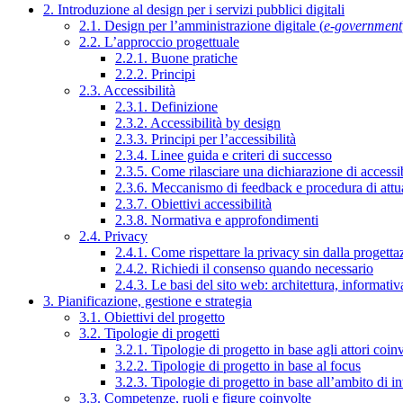
2. Introduzione al design per i servizi pubblici digitali
2.1. Design per l’amministrazione digitale (
e-government
2.2. L’approccio progettuale
2.2.1. Buone pratiche
2.2.2. Principi
2.3. Accessibilità
2.3.1. Definizione
2.3.2. Accessibilità by design
2.3.3. Principi per l’accessibilità
2.3.4. Linee guida e criteri di successo
2.3.5. Come rilasciare una dichiarazione di accessib
2.3.6. Meccanismo di feedback e procedura di attu
2.3.7. Obiettivi accessibilità
2.3.8. Normativa e approfondimenti
2.4. Privacy
2.4.1. Come rispettare la privacy sin dalla progettaz
2.4.2. Richiedi il consenso quando necessario
2.4.3. Le basi del sito web: architettura, informati
3. Pianificazione, gestione e strategia
3.1. Obiettivi del progetto
3.2. Tipologie di progetti
3.2.1. Tipologie di progetto in base agli attori coinv
3.2.2. Tipologie di progetto in base al focus
3.2.3. Tipologie di progetto in base all’ambito di i
3.3. Competenze, ruoli e figure coinvolte