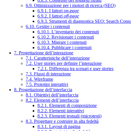
6.8.3. Consenso dei soggetti ritratti
6.9. Ottimizzazione per i motori di ricerca (SEO)
6.9.1. I fattori
on-page
6.9.2. I fattori
off-page
6.9.3. Strumenti di diagnostica SEO: Search Cons
6.10. Gestire i contenuti
6.10.1. L’inventario dei contenuti
6.10.2. Revisionare i contenuti
6.10.3. Migrare i contenuti
6.10.4. Pubblicare i contenuti
7. Progettazione dell’interazione
7.1. Caratteristiche dell’interazione
7.2. User stories per definire l’interazione
7.2.1. Differenza tra scenari e user stories
7.3. Flussi di interazione
7.4. Wireframe
7.5. Prototipi interattivi
8. Progettazione dell’interfaccia
8.1. Obiettivi dell’interfaccia
8.2. Elementi dell’interfaccia
8.2.1. Elementi di composizione
8.2.2. Elementi interattivi
8.2.3. Elementi testuali (microtesti)
8.3. Progettare e costruire in alta fedeltà
8.3.1. Layout di pagina