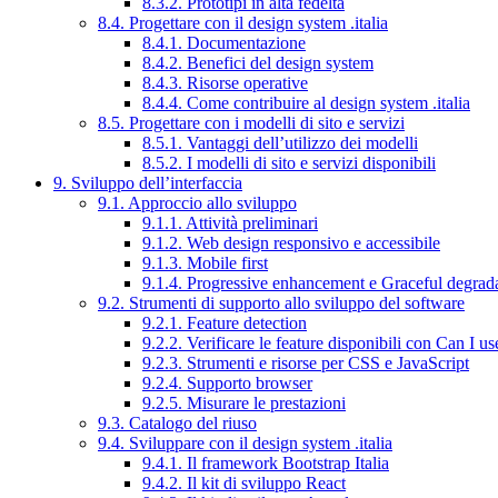
8.3.2. Prototipi in alta fedeltà
8.4. Progettare con il design system .italia
8.4.1. Documentazione
8.4.2. Benefici del design system
8.4.3. Risorse operative
8.4.4. Come contribuire al design system .italia
8.5. Progettare con i modelli di sito e servizi
8.5.1. Vantaggi dell’utilizzo dei modelli
8.5.2. I modelli di sito e servizi disponibili
9. Sviluppo dell’interfaccia
9.1. Approccio allo sviluppo
9.1.1. Attività preliminari
9.1.2. Web design responsivo e accessibile
9.1.3. Mobile first
9.1.4. Progressive enhancement e Graceful degrad
9.2. Strumenti di supporto allo sviluppo del software
9.2.1. Feature detection
9.2.2. Verificare le feature disponibili con Can I us
9.2.3. Strumenti e risorse per CSS e JavaScript
9.2.4. Supporto browser
9.2.5. Misurare le prestazioni
9.3. Catalogo del riuso
9.4. Sviluppare con il design system .italia
9.4.1. Il framework Bootstrap Italia
9.4.2. Il kit di sviluppo React