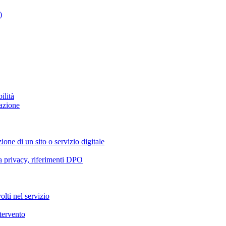
)
ilità
azione
ione di un sito o servizio digitale
va privacy, riferimenti DPO
olti nel servizio
ntervento