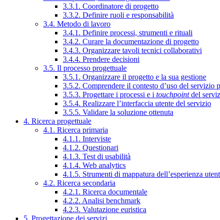
3.3.1. Coordinatore di progetto
3.3.2. Definire ruoli e responsabilità
3.4. Metodo di lavoro
3.4.1. Definire processi, strumenti e rituali
3.4.2. Curare la documentazione di progetto
3.4.3. Organizzare tavoli tecnici collaborativi
3.4.4. Prendere decisioni
3.5. Il processo progettuale
3.5.1. Organizzare il progetto e la sua gestione
3.5.2. Comprendere il contesto d’uso del servizio 
3.5.3. Progettare i processi e i
touchpoint
del servi
3.5.4. Realizzare l’interfaccia utente del servizio
3.5.5. Validare la soluzione ottenuta
4. Ricerca progettuale
4.1. Ricerca primaria
4.1.1. Interviste
4.1.2. Questionari
4.1.3. Test di usabilità
4.1.4. Web analytics
4.1.5. Strumenti di mappatura dell’esperienza uten
4.2. Ricerca secondaria
4.2.1. Ricerca documentale
4.2.2. Analisi benchmark
4.2.3. Valutazione euristica
5. Progettazione dei servizi