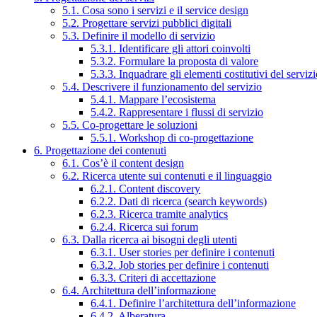
5.1. Cosa sono i servizi e il service design
5.2. Progettare servizi pubblici digitali
5.3. Definire il modello di servizio
5.3.1. Identificare gli attori coinvolti
5.3.2. Formulare la proposta di valore
5.3.3. Inquadrare gli elementi costitutivi del serviz
5.4. Descrivere il funzionamento del servizio
5.4.1. Mappare l’ecosistema
5.4.2. Rappresentare i flussi di servizio
5.5. Co-progettare le soluzioni
5.5.1. Workshop di co-progettazione
6. Progettazione dei contenuti
6.1. Cos’è il content design
6.2. Ricerca utente sui contenuti e il linguaggio
6.2.1. Content discovery
6.2.2. Dati di ricerca (search keywords)
6.2.3. Ricerca tramite analytics
6.2.4. Ricerca sui forum
6.3. Dalla ricerca ai bisogni degli utenti
6.3.1. User stories per definire i contenuti
6.3.2. Job stories per definire i contenuti
6.3.3. Criteri di accettazione
6.4. Architettura dell’informazione
6.4.1. Definire l’architettura dell’informazione
6.4.2. Alberatura