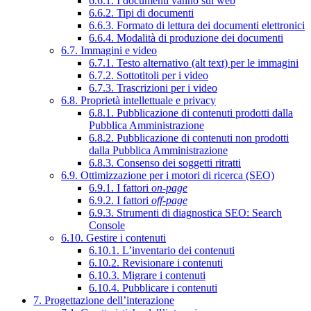
6.6.1. I documenti vanno sul web
6.6.2. Tipi di documenti
6.6.3. Formato di lettura dei documenti elettronici
6.6.4. Modalità di produzione dei documenti
6.7. Immagini e video
6.7.1. Testo alternativo (alt text) per le immagini
6.7.2. Sottotitoli per i video
6.7.3. Trascrizioni per i video
6.8. Proprietà intellettuale e privacy
6.8.1. Pubblicazione di contenuti prodotti dalla
Pubblica Amministrazione
6.8.2. Pubblicazione di contenuti non prodotti
dalla Pubblica Amministrazione
6.8.3. Consenso dei soggetti ritratti
6.9. Ottimizzazione per i motori di ricerca (SEO)
6.9.1. I fattori
on-page
6.9.2. I fattori
off-page
6.9.3. Strumenti di diagnostica SEO: Search
Console
6.10. Gestire i contenuti
6.10.1. L’inventario dei contenuti
6.10.2. Revisionare i contenuti
6.10.3. Migrare i contenuti
6.10.4. Pubblicare i contenuti
7. Progettazione dell’interazione