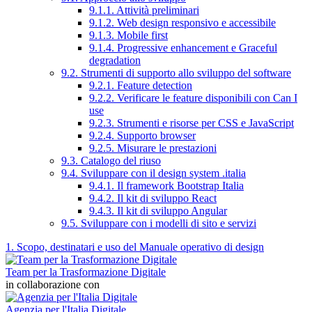
9.1.1. Attività preliminari
9.1.2. Web design responsivo e accessibile
9.1.3. Mobile first
9.1.4. Progressive enhancement e Graceful
degradation
9.2. Strumenti di supporto allo sviluppo del software
9.2.1. Feature detection
9.2.2. Verificare le feature disponibili con Can I
use
9.2.3. Strumenti e risorse per CSS e JavaScript
9.2.4. Supporto browser
9.2.5. Misurare le prestazioni
9.3. Catalogo del riuso
9.4. Sviluppare con il design system .italia
9.4.1. Il framework Bootstrap Italia
9.4.2. Il kit di sviluppo React
9.4.3. Il kit di sviluppo Angular
9.5. Sviluppare con i modelli di sito e servizi
1. Scopo, destinatari e uso del Manuale operativo di design
Team per la Trasformazione Digitale
in collaborazione con
Agenzia per l'Italia Digitale