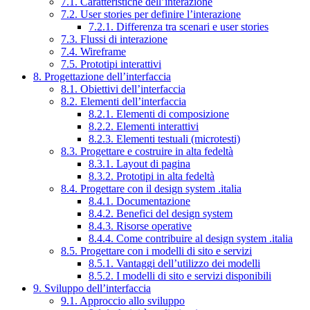
7.1. Caratteristiche dell’interazione
7.2. User stories per definire l’interazione
7.2.1. Differenza tra scenari e user stories
7.3. Flussi di interazione
7.4. Wireframe
7.5. Prototipi interattivi
8. Progettazione dell’interfaccia
8.1. Obiettivi dell’interfaccia
8.2. Elementi dell’interfaccia
8.2.1. Elementi di composizione
8.2.2. Elementi interattivi
8.2.3. Elementi testuali (microtesti)
8.3. Progettare e costruire in alta fedeltà
8.3.1. Layout di pagina
8.3.2. Prototipi in alta fedeltà
8.4. Progettare con il design system .italia
8.4.1. Documentazione
8.4.2. Benefici del design system
8.4.3. Risorse operative
8.4.4. Come contribuire al design system .italia
8.5. Progettare con i modelli di sito e servizi
8.5.1. Vantaggi dell’utilizzo dei modelli
8.5.2. I modelli di sito e servizi disponibili
9. Sviluppo dell’interfaccia
9.1. Approccio allo sviluppo