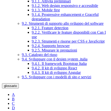
9.1.1. Attività preliminari
9.1.2. Web design responsivo e accessibile
9.1.3. Mobile first
9.1.4. Progressive enhancement e Graceful
degradation
9.2. Strumenti di supporto allo sviluppo del software
9.2.1. Feature detection
9.2.2. Verificare le feature disponibili con Can I
use
9.2.3. Strumenti e risorse per CSS e JavaScript
9.2.4. Supporto browser
9.2.5. Misurare le prestazioni
9.3. Catalogo del riuso
9.4. Sviluppare con il design system .italia
9.4.1. Il framework Bootstrap Italia
9.4.2. Il kit di sviluppo React
9.4.3. Il kit di sviluppo Angular
9.5. Sviluppare con i modelli di sito e servizi
glossario
A
B
C
D