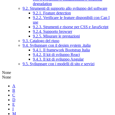
degradation
9.2. Strumenti di supporto allo sviluppo del software
9.2.1. Feature detection
9.2.2. Verificare le feature disponibili con Can I
use
9.2.3. Strumenti e risorse per CSS e JavaScript
9.2.4. Supporto browser
9.2.5. Misurare le prestazioni
9.3. Catalogo del riuso
9.4. Sviluppare con il design system .italia
9.4.1. Il framework Bootstrap Italia
9.4.2. Il kit di sviluppo React
9.4.3. Il kit di sviluppo Angular
9.5. Sviluppare con i modelli di sito e servizi
None
None
A
B
C
D
E
I
M