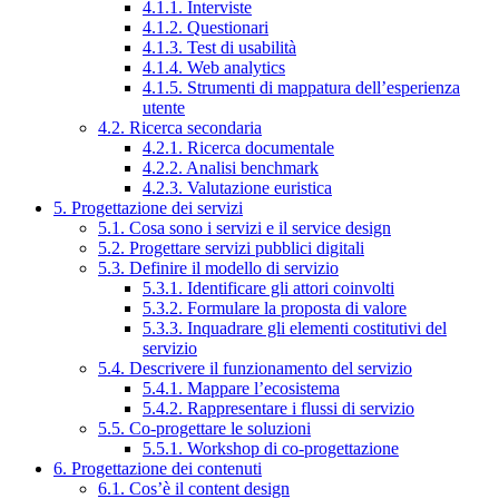
4.1.1. Interviste
4.1.2. Questionari
4.1.3. Test di usabilità
4.1.4. Web analytics
4.1.5. Strumenti di mappatura dell’esperienza
utente
4.2. Ricerca secondaria
4.2.1. Ricerca documentale
4.2.2. Analisi benchmark
4.2.3. Valutazione euristica
5. Progettazione dei servizi
5.1. Cosa sono i servizi e il service design
5.2. Progettare servizi pubblici digitali
5.3. Definire il modello di servizio
5.3.1. Identificare gli attori coinvolti
5.3.2. Formulare la proposta di valore
5.3.3. Inquadrare gli elementi costitutivi del
servizio
5.4. Descrivere il funzionamento del servizio
5.4.1. Mappare l’ecosistema
5.4.2. Rappresentare i flussi di servizio
5.5. Co-progettare le soluzioni
5.5.1. Workshop di co-progettazione
6. Progettazione dei contenuti
6.1. Cos’è il content design