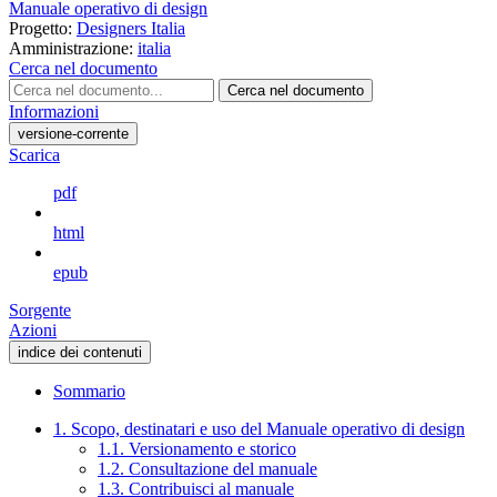
Manuale operativo di design
Progetto:
Designers Italia
Amministrazione:
italia
Cerca nel documento
Cerca nel documento
Informazioni
versione-corrente
Scarica
pdf
html
epub
Sorgente
Azioni
indice dei contenuti
Sommario
1. Scopo, destinatari e uso del Manuale operativo di design
1.1. Versionamento e storico
1.2. Consultazione del manuale
1.3. Contribuisci al manuale