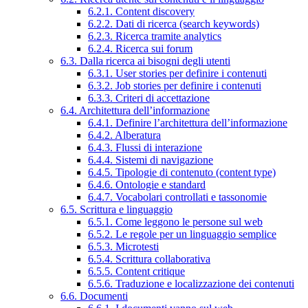
6.2.1. Content discovery
6.2.2. Dati di ricerca (search keywords)
6.2.3. Ricerca tramite analytics
6.2.4. Ricerca sui forum
6.3. Dalla ricerca ai bisogni degli utenti
6.3.1. User stories per definire i contenuti
6.3.2. Job stories per definire i contenuti
6.3.3. Criteri di accettazione
6.4. Architettura dell’informazione
6.4.1. Definire l’architettura dell’informazione
6.4.2. Alberatura
6.4.3. Flussi di interazione
6.4.4. Sistemi di navigazione
6.4.5. Tipologie di contenuto (content type)
6.4.6. Ontologie e standard
6.4.7. Vocabolari controllati e tassonomie
6.5. Scrittura e linguaggio
6.5.1. Come leggono le persone sul web
6.5.2. Le regole per un linguaggio semplice
6.5.3. Microtesti
6.5.4. Scrittura collaborativa
6.5.5. Content critique
6.5.6. Traduzione e localizzazione dei contenuti
6.6. Documenti