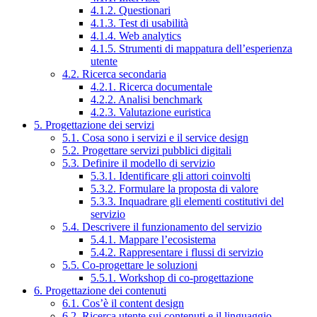
4.1.2. Questionari
4.1.3. Test di usabilità
4.1.4. Web analytics
4.1.5. Strumenti di mappatura dell’esperienza
utente
4.2. Ricerca secondaria
4.2.1. Ricerca documentale
4.2.2. Analisi benchmark
4.2.3. Valutazione euristica
5. Progettazione dei servizi
5.1. Cosa sono i servizi e il service design
5.2. Progettare servizi pubblici digitali
5.3. Definire il modello di servizio
5.3.1. Identificare gli attori coinvolti
5.3.2. Formulare la proposta di valore
5.3.3. Inquadrare gli elementi costitutivi del
servizio
5.4. Descrivere il funzionamento del servizio
5.4.1. Mappare l’ecosistema
5.4.2. Rappresentare i flussi di servizio
5.5. Co-progettare le soluzioni
5.5.1. Workshop di co-progettazione
6. Progettazione dei contenuti
6.1. Cos’è il content design
6.2. Ricerca utente sui contenuti e il linguaggio