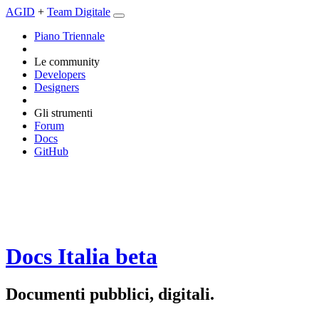
AGID
+
Team Digitale
Piano Triennale
Le community
Developers
Designers
Gli strumenti
Forum
Docs
GitHub
Docs Italia
beta
Documenti pubblici, digitali.