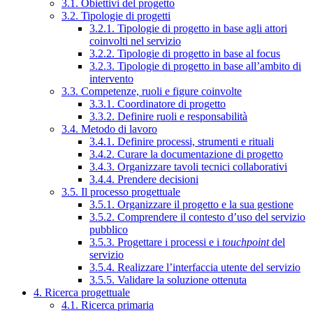
3.1. Obiettivi del progetto
3.2. Tipologie di progetti
3.2.1. Tipologie di progetto in base agli attori
coinvolti nel servizio
3.2.2. Tipologie di progetto in base al focus
3.2.3. Tipologie di progetto in base all’ambito di
intervento
3.3. Competenze, ruoli e figure coinvolte
3.3.1. Coordinatore di progetto
3.3.2. Definire ruoli e responsabilità
3.4. Metodo di lavoro
3.4.1. Definire processi, strumenti e rituali
3.4.2. Curare la documentazione di progetto
3.4.3. Organizzare tavoli tecnici collaborativi
3.4.4. Prendere decisioni
3.5. Il processo progettuale
3.5.1. Organizzare il progetto e la sua gestione
3.5.2. Comprendere il contesto d’uso del servizio
pubblico
3.5.3. Progettare i processi e i
touchpoint
del
servizio
3.5.4. Realizzare l’interfaccia utente del servizio
3.5.5. Validare la soluzione ottenuta
4. Ricerca progettuale
4.1. Ricerca primaria