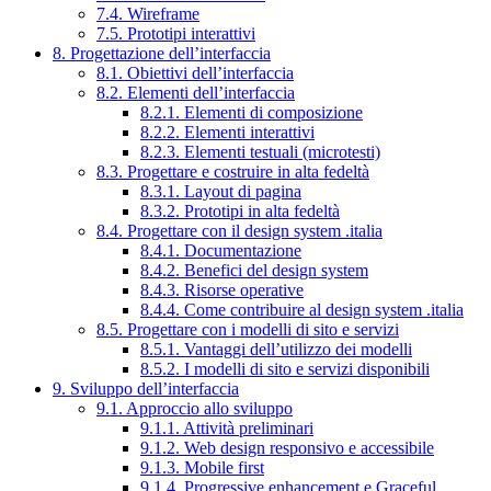
7.4. Wireframe
7.5. Prototipi interattivi
8. Progettazione dell’interfaccia
8.1. Obiettivi dell’interfaccia
8.2. Elementi dell’interfaccia
8.2.1. Elementi di composizione
8.2.2. Elementi interattivi
8.2.3. Elementi testuali (microtesti)
8.3. Progettare e costruire in alta fedeltà
8.3.1. Layout di pagina
8.3.2. Prototipi in alta fedeltà
8.4. Progettare con il design system .italia
8.4.1. Documentazione
8.4.2. Benefici del design system
8.4.3. Risorse operative
8.4.4. Come contribuire al design system .italia
8.5. Progettare con i modelli di sito e servizi
8.5.1. Vantaggi dell’utilizzo dei modelli
8.5.2. I modelli di sito e servizi disponibili
9. Sviluppo dell’interfaccia
9.1. Approccio allo sviluppo
9.1.1. Attività preliminari
9.1.2. Web design responsivo e accessibile
9.1.3. Mobile first
9.1.4. Progressive enhancement e Graceful