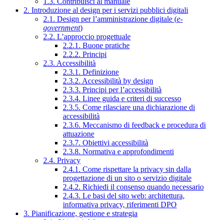
1.3. Contribuisci al manuale
2. Introduzione al design per i servizi pubblici digitali
2.1. Design per l’amministrazione digitale (
e-
government
)
2.2. L’approccio progettuale
2.2.1. Buone pratiche
2.2.2. Principi
2.3. Accessibilità
2.3.1. Definizione
2.3.2. Accessibilità by design
2.3.3. Principi per l’accessibilità
2.3.4. Linee guida e criteri di successo
2.3.5. Come rilasciare una dichiarazione di
accessibilità
2.3.6. Meccanismo di feedback e procedura di
attuazione
2.3.7. Obiettivi accessibilità
2.3.8. Normativa e approfondimenti
2.4. Privacy
2.4.1. Come rispettare la privacy sin dalla
progettazione di un sito o servizio digitale
2.4.2. Richiedi il consenso quando necessario
2.4.3. Le basi del sito web: architettura,
informativa privacy, riferimenti DPO
3. Pianificazione, gestione e strategia