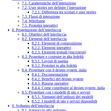
7.1. Caratteristiche dell’interazione
7.2. User stories per definire l’interazione
7.2.1. Differenza tra scenari e user stories
7.3. Flussi di interazione
7.4. Wireframe
7.5. Prototipi interattivi
8. Progettazione dell’interfaccia
8.1. Obiettivi dell’interfaccia
8.2. Elementi dell’interfaccia
8.2.1. Elementi di composizione
8.2.2. Elementi interattivi
8.2.3. Elementi testuali (microtesti)
8.3. Progettare e costruire in alta fedeltà
8.3.1. Layout di pagina
8.3.2. Prototipi in alta fedeltà
8.4. Progettare con il design system .italia
8.4.1. Documentazione
8.4.2. Benefici del design system
8.4.3. Risorse operative
8.4.4. Come contribuire al design system .italia
8.5. Progettare con i modelli di sito e servizi
8.5.1. Vantaggi dell’utilizzo dei modelli
8.5.2. I modelli di sito e servizi disponibili
9. Sviluppo dell’interfaccia
9.1. Approccio allo sviluppo