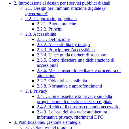
2. Introduzione al design per i servizi pubblici digitali
2.1. Design per l’amministrazione digitale (
e-
government
)
2.2. L’approccio progettuale
2.2.1. Buone pratiche
2.2.2. Principi
2.3. Accessibilità
2.3.1. Definizione
2.3.2. Accessibilità by design
2.3.3. Principi per l’accessibilità
2.3.4. Linee guida e criteri di successo
2.3.5. Come rilasciare una dichiarazione di
accessibilità
2.3.6. Meccanismo di feedback e procedura di
attuazione
2.3.7. Obiettivi accessibilità
2.3.8. Normativa e approfondimenti
2.4. Privacy
2.4.1. Come rispettare la privacy sin dalla
progettazione di un sito o servizio digitale
2.4.2. Richiedi il consenso quando necessario
2.4.3. Le basi del sito web: architettura,
informativa privacy, riferimenti DPO
3. Pianificazione, gestione e strategia
3.1. Obiettivi del progetto