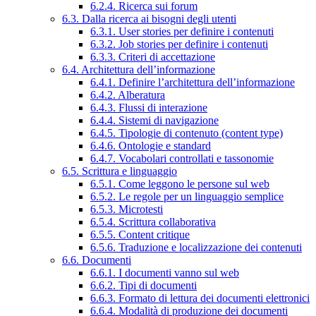
6.2.4. Ricerca sui forum
6.3. Dalla ricerca ai bisogni degli utenti
6.3.1. User stories per definire i contenuti
6.3.2. Job stories per definire i contenuti
6.3.3. Criteri di accettazione
6.4. Architettura dell’informazione
6.4.1. Definire l’architettura dell’informazione
6.4.2. Alberatura
6.4.3. Flussi di interazione
6.4.4. Sistemi di navigazione
6.4.5. Tipologie di contenuto (content type)
6.4.6. Ontologie e standard
6.4.7. Vocabolari controllati e tassonomie
6.5. Scrittura e linguaggio
6.5.1. Come leggono le persone sul web
6.5.2. Le regole per un linguaggio semplice
6.5.3. Microtesti
6.5.4. Scrittura collaborativa
6.5.5. Content critique
6.5.6. Traduzione e localizzazione dei contenuti
6.6. Documenti
6.6.1. I documenti vanno sul web
6.6.2. Tipi di documenti
6.6.3. Formato di lettura dei documenti elettronici
6.6.4. Modalità di produzione dei documenti