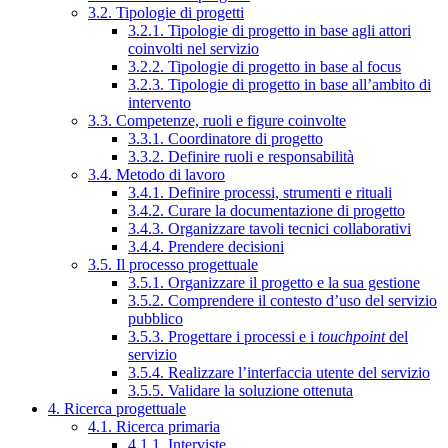
3.2. Tipologie di progetti
3.2.1. Tipologie di progetto in base agli attori
coinvolti nel servizio
3.2.2. Tipologie di progetto in base al focus
3.2.3. Tipologie di progetto in base all’ambito di
intervento
3.3. Competenze, ruoli e figure coinvolte
3.3.1. Coordinatore di progetto
3.3.2. Definire ruoli e responsabilità
3.4. Metodo di lavoro
3.4.1. Definire processi, strumenti e rituali
3.4.2. Curare la documentazione di progetto
3.4.3. Organizzare tavoli tecnici collaborativi
3.4.4. Prendere decisioni
3.5. Il processo progettuale
3.5.1. Organizzare il progetto e la sua gestione
3.5.2. Comprendere il contesto d’uso del servizio
pubblico
3.5.3. Progettare i processi e i
touchpoint
del
servizio
3.5.4. Realizzare l’interfaccia utente del servizio
3.5.5. Validare la soluzione ottenuta
4. Ricerca progettuale
4.1. Ricerca primaria
4.1.1. Interviste