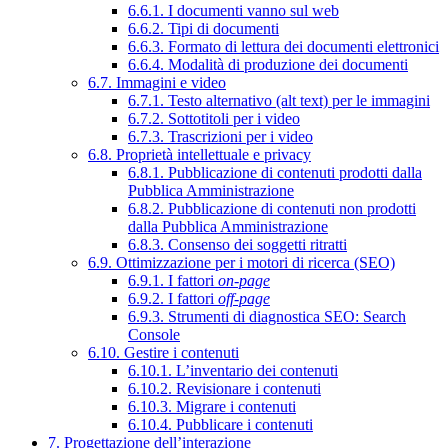
6.6.1. I documenti vanno sul web
6.6.2. Tipi di documenti
6.6.3. Formato di lettura dei documenti elettronici
6.6.4. Modalità di produzione dei documenti
6.7. Immagini e video
6.7.1. Testo alternativo (alt text) per le immagini
6.7.2. Sottotitoli per i video
6.7.3. Trascrizioni per i video
6.8. Proprietà intellettuale e privacy
6.8.1. Pubblicazione di contenuti prodotti dalla
Pubblica Amministrazione
6.8.2. Pubblicazione di contenuti non prodotti
dalla Pubblica Amministrazione
6.8.3. Consenso dei soggetti ritratti
6.9. Ottimizzazione per i motori di ricerca (SEO)
6.9.1. I fattori
on-page
6.9.2. I fattori
off-page
6.9.3. Strumenti di diagnostica SEO: Search
Console
6.10. Gestire i contenuti
6.10.1. L’inventario dei contenuti
6.10.2. Revisionare i contenuti
6.10.3. Migrare i contenuti
6.10.4. Pubblicare i contenuti
7. Progettazione dell’interazione