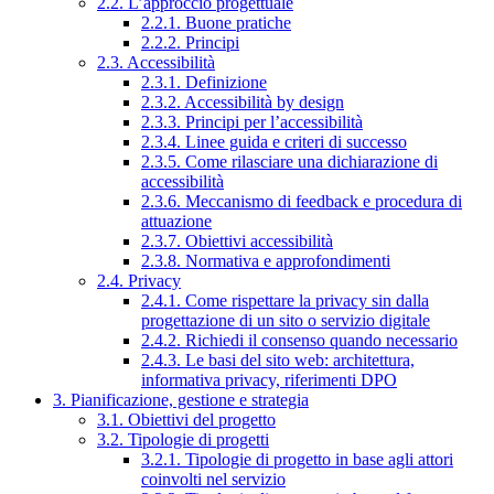
2.2. L’approccio progettuale
2.2.1. Buone pratiche
2.2.2. Principi
2.3. Accessibilità
2.3.1. Definizione
2.3.2. Accessibilità by design
2.3.3. Principi per l’accessibilità
2.3.4. Linee guida e criteri di successo
2.3.5. Come rilasciare una dichiarazione di
accessibilità
2.3.6. Meccanismo di feedback e procedura di
attuazione
2.3.7. Obiettivi accessibilità
2.3.8. Normativa e approfondimenti
2.4. Privacy
2.4.1. Come rispettare la privacy sin dalla
progettazione di un sito o servizio digitale
2.4.2. Richiedi il consenso quando necessario
2.4.3. Le basi del sito web: architettura,
informativa privacy, riferimenti DPO
3. Pianificazione, gestione e strategia
3.1. Obiettivi del progetto
3.2. Tipologie di progetti
3.2.1. Tipologie di progetto in base agli attori
coinvolti nel servizio