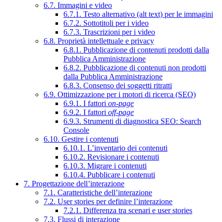
6.7. Immagini e video
6.7.1. Testo alternativo (alt text) per le immagini
6.7.2. Sottotitoli per i video
6.7.3. Trascrizioni per i video
6.8. Proprietà intellettuale e privacy
6.8.1. Pubblicazione di contenuti prodotti dalla
Pubblica Amministrazione
6.8.2. Pubblicazione di contenuti non prodotti
dalla Pubblica Amministrazione
6.8.3. Consenso dei soggetti ritratti
6.9. Ottimizzazione per i motori di ricerca (SEO)
6.9.1. I fattori
on-page
6.9.2. I fattori
off-page
6.9.3. Strumenti di diagnostica SEO: Search
Console
6.10. Gestire i contenuti
6.10.1. L’inventario dei contenuti
6.10.2. Revisionare i contenuti
6.10.3. Migrare i contenuti
6.10.4. Pubblicare i contenuti
7. Progettazione dell’interazione
7.1. Caratteristiche dell’interazione
7.2. User stories per definire l’interazione
7.2.1. Differenza tra scenari e user stories
7.3. Flussi di interazione