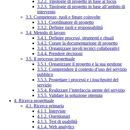
3.2.2. Tipologie di progetto in base al focus
3.2.3. Tipologie di progetto in base all’ambito di
intervento
3.3. Competenze, ruoli e figure coinvolte
3.3.1. Coordinatore di progetto
3.3.2. Definire ruoli e responsabilità
3.4. Metodo di lavoro
3.4.1. Definire processi, strumenti e rituali
3.4.2. Curare la documentazione di progetto
3.4.3. Organizzare tavoli tecnici collaborativi
3.4.4. Prendere decisioni
3.5. Il processo progettuale
3.5.1. Organizzare il progetto e la sua gestione
3.5.2. Comprendere il contesto d’uso del servizio
pubblico
3.5.3. Progettare i processi e i
touchpoint
del
servizio
3.5.4. Realizzare l’interfaccia utente del servizio
3.5.5. Validare la soluzione ottenuta
4. Ricerca progettuale
4.1. Ricerca primaria
4.1.1. Interviste
4.1.2. Questionari
4.1.3. Test di usabilità
4.1.4. Web analytics