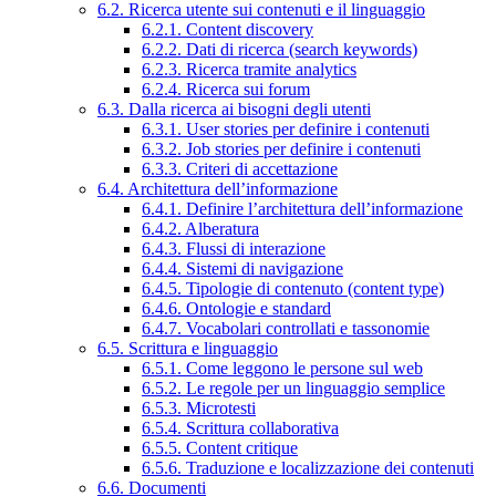
6.2. Ricerca utente sui contenuti e il linguaggio
6.2.1. Content discovery
6.2.2. Dati di ricerca (search keywords)
6.2.3. Ricerca tramite analytics
6.2.4. Ricerca sui forum
6.3. Dalla ricerca ai bisogni degli utenti
6.3.1. User stories per definire i contenuti
6.3.2. Job stories per definire i contenuti
6.3.3. Criteri di accettazione
6.4. Architettura dell’informazione
6.4.1. Definire l’architettura dell’informazione
6.4.2. Alberatura
6.4.3. Flussi di interazione
6.4.4. Sistemi di navigazione
6.4.5. Tipologie di contenuto (content type)
6.4.6. Ontologie e standard
6.4.7. Vocabolari controllati e tassonomie
6.5. Scrittura e linguaggio
6.5.1. Come leggono le persone sul web
6.5.2. Le regole per un linguaggio semplice
6.5.3. Microtesti
6.5.4. Scrittura collaborativa
6.5.5. Content critique
6.5.6. Traduzione e localizzazione dei contenuti
6.6. Documenti