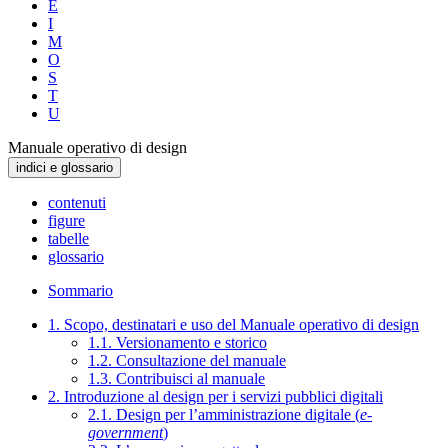
E
I
M
O
S
T
U
Manuale operativo di design
indici e glossario
contenuti
figure
tabelle
glossario
Sommario
1. Scopo, destinatari e uso del Manuale operativo di design
1.1. Versionamento e storico
1.2. Consultazione del manuale
1.3. Contribuisci al manuale
2. Introduzione al design per i servizi pubblici digitali
2.1. Design per l’amministrazione digitale (
e-
government
)