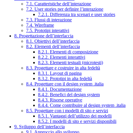
7.1. Caratteristiche dell’interazione
7.2. User stories per definire l’interazione
7.2.1. Differenza tra scenari e user stories
7.3. Flussi di interazione
7.4. Wireframe
7.5. Prototipi interattivi
8. Progettazione dell’interfaccia
8.1. Obiettivi dell’interfaccia
8.2. Elementi dell’interfaccia
8.2.1. Elementi di composizione
8.2.2. Elementi interattivi
8.2.3. Elementi testuali (microtesti)
8.3. Progettare e costruire in alta fedeltà
8.3.1. Layout di pagina
8.3.2. Prototipi in alta fedeltà
8.4. Progettare con il design system .italia
8.4.1. Documentazione
8.4.2. Benefici del design system
8.4.3. Risorse operative
8.4.4. Come contribuire al design system .italia
8.5. Progettare con i modelli di sito e servizi
8.5.1. Vantaggi dell’utilizzo dei modelli
8.5.2. I modelli di sito e servizi disponibili
9. Sviluppo dell’interfaccia
9.1. Approccio allo sviluppo