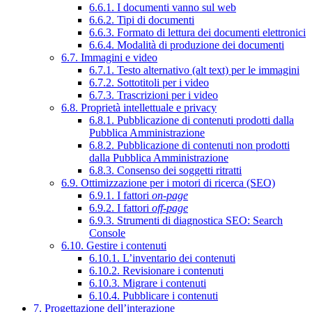
6.6.1. I documenti vanno sul web
6.6.2. Tipi di documenti
6.6.3. Formato di lettura dei documenti elettronici
6.6.4. Modalità di produzione dei documenti
6.7. Immagini e video
6.7.1. Testo alternativo (alt text) per le immagini
6.7.2. Sottotitoli per i video
6.7.3. Trascrizioni per i video
6.8. Proprietà intellettuale e privacy
6.8.1. Pubblicazione di contenuti prodotti dalla
Pubblica Amministrazione
6.8.2. Pubblicazione di contenuti non prodotti
dalla Pubblica Amministrazione
6.8.3. Consenso dei soggetti ritratti
6.9. Ottimizzazione per i motori di ricerca (SEO)
6.9.1. I fattori
on-page
6.9.2. I fattori
off-page
6.9.3. Strumenti di diagnostica SEO: Search
Console
6.10. Gestire i contenuti
6.10.1. L’inventario dei contenuti
6.10.2. Revisionare i contenuti
6.10.3. Migrare i contenuti
6.10.4. Pubblicare i contenuti
7. Progettazione dell’interazione