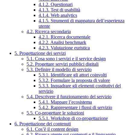
4.1.2. Questionari
4.1.3. Test di usabilità
4.1.4. Web analytics
4.1.5. Strumenti di mappatura dell’esperienza
utente
4.2. Ricerca secondaria
4.2.1. Ricerca documentale
4.2.2. Analisi benchmark
4.2.3. Valutazione euristica
5. Progettazione dei servizi
5.1. Cosa sono i servizi e il service design
5.2. Progettare servizi pubblici digitali
5.3. Definire il modello di servizio
5.3.1. Identificare gli attori coinvolti
5.3.2. Formulare la proposta di valore
5.3.3. Inquadrare gli elementi costitutivi del
servizio
5.4. Descrivere il funzionamento del servizio
5.4.1. Mappare l’ecosistema
5.4.2. Rappresentare i flussi di servizio
5.5. Co-progettare le soluzioni
5.5.1. Workshop di co-progettazione
6. Progettazione dei contenuti
6.1. Cos’è il content design
6.2. Ricerca utente sui contenuti e il linguaggio