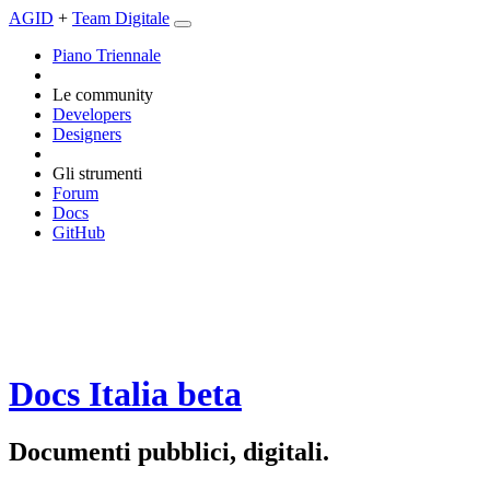
AGID
+
Team Digitale
Piano Triennale
Le community
Developers
Designers
Gli strumenti
Forum
Docs
GitHub
Docs Italia
beta
Documenti pubblici, digitali.