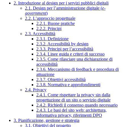
2. Introduzione al design per i servizi pubblici digitali
2.1. Design per l’amministrazione digitale (
e-
government
)
2.2. L’approccio progettuale
2.2.1. Buone pratiche
2.2.2. Principi
2.3. Accessibilità
2.3.1. Definizione
2.3.2. Accessibilità by design
2.3.3. Principi per l’accessibilità
2.3.4. Linee guida e criteri di successo
2.3.5. Come rilasciare una dichiarazione di
accessibilità
2.3.6. Meccanismo di feedback e procedura di
attuazione
2.3.7. Obiettivi accessibilità
2.3.8. Normativa e approfondimenti
2.4. Privacy
2.4.1. Come rispettare la privacy sin dalla
progettazione di un sito o servizio digitale
2.4.2. Richiedi il consenso quando necessario
2.4.3. Le basi del sito web: architettura,
informativa privacy, riferimenti DPO
3. Pianificazione, gestione e strategia
3.1. Obiettivi del progetto