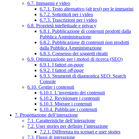
6.7. Immagini e video
6.7.1. Testo alternativo (alt text) per le immagini
6.7.2. Sottotitoli per i video
6.7.3. Trascrizioni per i video
6.8. Proprietà intellettuale e privacy
6.8.1. Pubblicazione di contenuti prodotti dalla
Pubblica Amministrazione
6.8.2. Pubblicazione di contenuti non prodotti
dalla Pubblica Amministrazione
6.8.3. Consenso dei soggetti ritratti
6.9. Ottimizzazione per i motori di ricerca (SEO)
6.9.1. I fattori
on-page
6.9.2. I fattori
off-page
6.9.3. Strumenti di diagnostica SEO: Search
Console
6.10. Gestire i contenuti
6.10.1. L’inventario dei contenuti
6.10.2. Revisionare i contenuti
6.10.3. Migrare i contenuti
6.10.4. Pubblicare i contenuti
7. Progettazione dell’interazione
7.1. Caratteristiche dell’interazione
7.2. User stories per definire l’interazione
7.2.1. Differenza tra scenari e user stories
7.3. Flussi di interazione