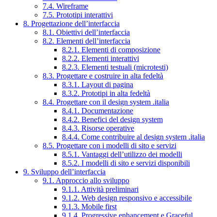
7.4. Wireframe
7.5. Prototipi interattivi
8. Progettazione dell’interfaccia
8.1. Obiettivi dell’interfaccia
8.2. Elementi dell’interfaccia
8.2.1. Elementi di composizione
8.2.2. Elementi interattivi
8.2.3. Elementi testuali (microtesti)
8.3. Progettare e costruire in alta fedeltà
8.3.1. Layout di pagina
8.3.2. Prototipi in alta fedeltà
8.4. Progettare con il design system .italia
8.4.1. Documentazione
8.4.2. Benefici del design system
8.4.3. Risorse operative
8.4.4. Come contribuire al design system .italia
8.5. Progettare con i modelli di sito e servizi
8.5.1. Vantaggi dell’utilizzo dei modelli
8.5.2. I modelli di sito e servizi disponibili
9. Sviluppo dell’interfaccia
9.1. Approccio allo sviluppo
9.1.1. Attività preliminari
9.1.2. Web design responsivo e accessibile
9.1.3. Mobile first
9.1.4. Progressive enhancement e Graceful