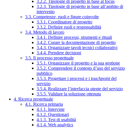
3.2.2. Tipologie di progetto in base al focus
3.2.3. Tipologie di progetto in base all’ambito di
intervento
3.3. Competenze, ruoli e figure coinvolte
3.3.1. Coordinatore di progetto
3.3.2. Definire ruoli e responsabilità
3.4. Metodo di lavoro
3.4.1. Definire processi, strumenti e rituali
3.4.2. Curare la documentazione di progetto
3.4.3. Organizzare tavoli tecnici collaborativi
3.4.4. Prendere decisioni
3.5. Il processo progettuale
3.5.1. Organizzare il progetto e la sua gestione
3.5.2. Comprendere il contesto d’uso del servizio
pubblico
3.5.3. Progettare i processi e i
touchpoint
del
servizio
3.5.4. Realizzare l’interfaccia utente del servizio
3.5.5. Validare la soluzione ottenuta
4. Ricerca progettuale
4.1. Ricerca primaria
4.1.1. Interviste
4.1.2. Questionari
4.1.3. Test di usabilità
4.1.4. Web analytics