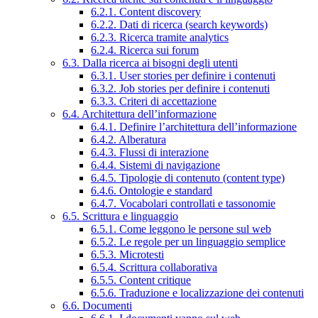
6.2.1. Content discovery
6.2.2. Dati di ricerca (search keywords)
6.2.3. Ricerca tramite analytics
6.2.4. Ricerca sui forum
6.3. Dalla ricerca ai bisogni degli utenti
6.3.1. User stories per definire i contenuti
6.3.2. Job stories per definire i contenuti
6.3.3. Criteri di accettazione
6.4. Architettura dell’informazione
6.4.1. Definire l’architettura dell’informazione
6.4.2. Alberatura
6.4.3. Flussi di interazione
6.4.4. Sistemi di navigazione
6.4.5. Tipologie di contenuto (content type)
6.4.6. Ontologie e standard
6.4.7. Vocabolari controllati e tassonomie
6.5. Scrittura e linguaggio
6.5.1. Come leggono le persone sul web
6.5.2. Le regole per un linguaggio semplice
6.5.3. Microtesti
6.5.4. Scrittura collaborativa
6.5.5. Content critique
6.5.6. Traduzione e localizzazione dei contenuti
6.6. Documenti