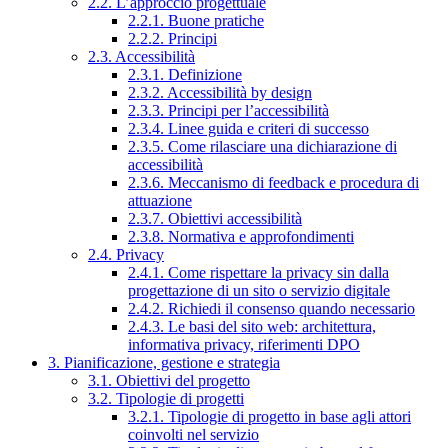
2.2. L’approccio progettuale
2.2.1. Buone pratiche
2.2.2. Principi
2.3. Accessibilità
2.3.1. Definizione
2.3.2. Accessibilità by design
2.3.3. Principi per l’accessibilità
2.3.4. Linee guida e criteri di successo
2.3.5. Come rilasciare una dichiarazione di
accessibilità
2.3.6. Meccanismo di feedback e procedura di
attuazione
2.3.7. Obiettivi accessibilità
2.3.8. Normativa e approfondimenti
2.4. Privacy
2.4.1. Come rispettare la privacy sin dalla
progettazione di un sito o servizio digitale
2.4.2. Richiedi il consenso quando necessario
2.4.3. Le basi del sito web: architettura,
informativa privacy, riferimenti DPO
3. Pianificazione, gestione e strategia
3.1. Obiettivi del progetto
3.2. Tipologie di progetti
3.2.1. Tipologie di progetto in base agli attori
coinvolti nel servizio