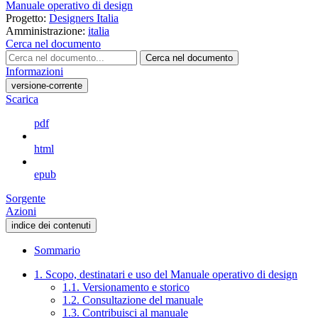
Manuale operativo di design
Progetto:
Designers Italia
Amministrazione:
italia
Cerca nel documento
Cerca nel documento
Informazioni
versione-corrente
Scarica
pdf
html
epub
Sorgente
Azioni
indice dei contenuti
Sommario
1. Scopo, destinatari e uso del Manuale operativo di design
1.1. Versionamento e storico
1.2. Consultazione del manuale
1.3. Contribuisci al manuale