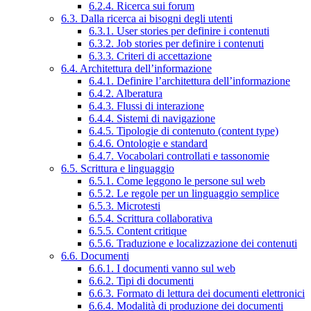
6.2.4. Ricerca sui forum
6.3. Dalla ricerca ai bisogni degli utenti
6.3.1. User stories per definire i contenuti
6.3.2. Job stories per definire i contenuti
6.3.3. Criteri di accettazione
6.4. Architettura dell’informazione
6.4.1. Definire l’architettura dell’informazione
6.4.2. Alberatura
6.4.3. Flussi di interazione
6.4.4. Sistemi di navigazione
6.4.5. Tipologie di contenuto (content type)
6.4.6. Ontologie e standard
6.4.7. Vocabolari controllati e tassonomie
6.5. Scrittura e linguaggio
6.5.1. Come leggono le persone sul web
6.5.2. Le regole per un linguaggio semplice
6.5.3. Microtesti
6.5.4. Scrittura collaborativa
6.5.5. Content critique
6.5.6. Traduzione e localizzazione dei contenuti
6.6. Documenti
6.6.1. I documenti vanno sul web
6.6.2. Tipi di documenti
6.6.3. Formato di lettura dei documenti elettronici
6.6.4. Modalità di produzione dei documenti