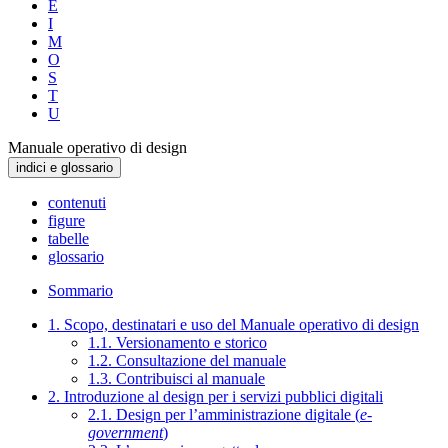
E
I
M
O
S
T
U
Manuale operativo di design
indici e glossario
contenuti
figure
tabelle
glossario
Sommario
1. Scopo, destinatari e uso del Manuale operativo di design
1.1. Versionamento e storico
1.2. Consultazione del manuale
1.3. Contribuisci al manuale
2. Introduzione al design per i servizi pubblici digitali
2.1. Design per l’amministrazione digitale (
e-
government
)