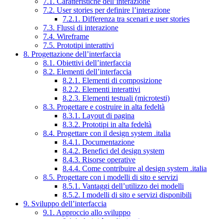
7.1. Caratteristiche dell’interazione
7.2. User stories per definire l’interazione
7.2.1. Differenza tra scenari e user stories
7.3. Flussi di interazione
7.4. Wireframe
7.5. Prototipi interattivi
8. Progettazione dell’interfaccia
8.1. Obiettivi dell’interfaccia
8.2. Elementi dell’interfaccia
8.2.1. Elementi di composizione
8.2.2. Elementi interattivi
8.2.3. Elementi testuali (microtesti)
8.3. Progettare e costruire in alta fedeltà
8.3.1. Layout di pagina
8.3.2. Prototipi in alta fedeltà
8.4. Progettare con il design system .italia
8.4.1. Documentazione
8.4.2. Benefici del design system
8.4.3. Risorse operative
8.4.4. Come contribuire al design system .italia
8.5. Progettare con i modelli di sito e servizi
8.5.1. Vantaggi dell’utilizzo dei modelli
8.5.2. I modelli di sito e servizi disponibili
9. Sviluppo dell’interfaccia
9.1. Approccio allo sviluppo