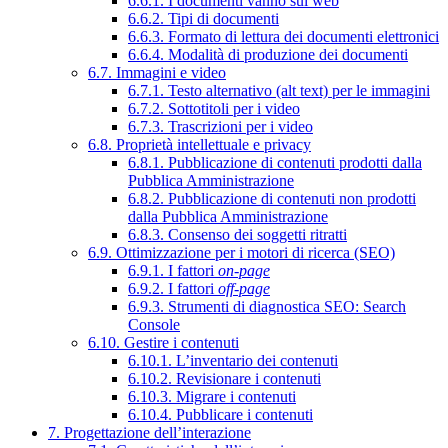
6.6.1. I documenti vanno sul web
6.6.2. Tipi di documenti
6.6.3. Formato di lettura dei documenti elettronici
6.6.4. Modalità di produzione dei documenti
6.7. Immagini e video
6.7.1. Testo alternativo (alt text) per le immagini
6.7.2. Sottotitoli per i video
6.7.3. Trascrizioni per i video
6.8. Proprietà intellettuale e privacy
6.8.1. Pubblicazione di contenuti prodotti dalla
Pubblica Amministrazione
6.8.2. Pubblicazione di contenuti non prodotti
dalla Pubblica Amministrazione
6.8.3. Consenso dei soggetti ritratti
6.9. Ottimizzazione per i motori di ricerca (SEO)
6.9.1. I fattori
on-page
6.9.2. I fattori
off-page
6.9.3. Strumenti di diagnostica SEO: Search
Console
6.10. Gestire i contenuti
6.10.1. L’inventario dei contenuti
6.10.2. Revisionare i contenuti
6.10.3. Migrare i contenuti
6.10.4. Pubblicare i contenuti
7. Progettazione dell’interazione