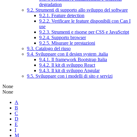
degradation
9.2. Strumenti di supporto allo sviluppo del software
9.2.1. Feature detection
9.2.2. Verificare le feature disponibili con Can I
use
9.2.3. Strumenti e risorse per CSS e JavaScript
9.2.4. Supporto browser
9.2.5. Misurare le prestazioni
9.3. Catalogo del riuso
9.4. Sviluppare con il design system .italia
9.4.1. Il framework Bootstrap Italia
9.4.2. Il kit di sviluppo React
9.4.3. Il kit di sviluppo Angular
9.5. Sviluppare con i modelli di sito e servizi
None
None
A
B
C
D
E
I
M