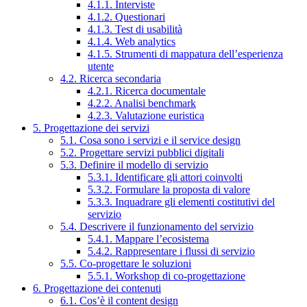
4.1.1. Interviste
4.1.2. Questionari
4.1.3. Test di usabilità
4.1.4. Web analytics
4.1.5. Strumenti di mappatura dell’esperienza
utente
4.2. Ricerca secondaria
4.2.1. Ricerca documentale
4.2.2. Analisi benchmark
4.2.3. Valutazione euristica
5. Progettazione dei servizi
5.1. Cosa sono i servizi e il service design
5.2. Progettare servizi pubblici digitali
5.3. Definire il modello di servizio
5.3.1. Identificare gli attori coinvolti
5.3.2. Formulare la proposta di valore
5.3.3. Inquadrare gli elementi costitutivi del
servizio
5.4. Descrivere il funzionamento del servizio
5.4.1. Mappare l’ecosistema
5.4.2. Rappresentare i flussi di servizio
5.5. Co-progettare le soluzioni
5.5.1. Workshop di co-progettazione
6. Progettazione dei contenuti
6.1. Cos’è il content design