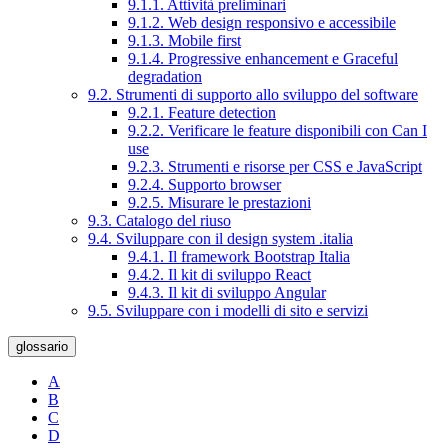
9.1.1. Attività preliminari
9.1.2. Web design responsivo e accessibile
9.1.3. Mobile first
9.1.4. Progressive enhancement e Graceful
degradation
9.2. Strumenti di supporto allo sviluppo del software
9.2.1. Feature detection
9.2.2. Verificare le feature disponibili con Can I
use
9.2.3. Strumenti e risorse per CSS e JavaScript
9.2.4. Supporto browser
9.2.5. Misurare le prestazioni
9.3. Catalogo del riuso
9.4. Sviluppare con il design system .italia
9.4.1. Il framework Bootstrap Italia
9.4.2. Il kit di sviluppo React
9.4.3. Il kit di sviluppo Angular
9.5. Sviluppare con i modelli di sito e servizi
glossario
A
B
C
D