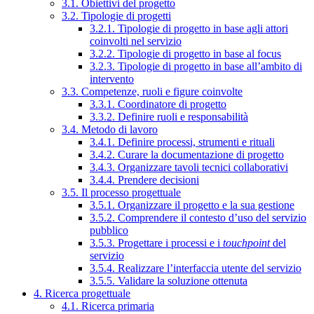
3.1. Obiettivi del progetto
3.2. Tipologie di progetti
3.2.1. Tipologie di progetto in base agli attori
coinvolti nel servizio
3.2.2. Tipologie di progetto in base al focus
3.2.3. Tipologie di progetto in base all’ambito di
intervento
3.3. Competenze, ruoli e figure coinvolte
3.3.1. Coordinatore di progetto
3.3.2. Definire ruoli e responsabilità
3.4. Metodo di lavoro
3.4.1. Definire processi, strumenti e rituali
3.4.2. Curare la documentazione di progetto
3.4.3. Organizzare tavoli tecnici collaborativi
3.4.4. Prendere decisioni
3.5. Il processo progettuale
3.5.1. Organizzare il progetto e la sua gestione
3.5.2. Comprendere il contesto d’uso del servizio
pubblico
3.5.3. Progettare i processi e i
touchpoint
del
servizio
3.5.4. Realizzare l’interfaccia utente del servizio
3.5.5. Validare la soluzione ottenuta
4. Ricerca progettuale
4.1. Ricerca primaria