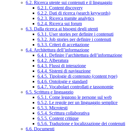
6.2. Ricerca utente sui contenuti e il linguaggio
6.2.1. Content discovery
6.2.2. Dati di ricerca (search keywords)
6.2.3. Ricerca tramite analytics
6.2.4. Ricerca sui forum
6.3. Dalla ricerca ai bisogni degli utenti
6.3.1. User stories per definire i contenuti
6.3.2. Job stories per definire i contenuti
6.3.3. Criteri di accettazione
6.4. Architettura dell’informazione
6.4.1. Definire l’architettura dell’informazione
6.4.2. Alberatura
6.4.3. Flussi di interazione
6.4.4. Sistemi di navigazione
6.4.5. Tipologie di contenuto (content type)
6.4.6. Ontologie e standard
6.4.7. Vocabolari controllati e tassonomie
6.5. Scrittura e linguaggio
6.5.1. Come leggono le persone sul web
6.5.2. Le regole per un linguaggio semplice
6.5.3. Microtesti
6.5.4. Scrittura collaborativa
6.5.5. Content critique
6.5.6. Traduzione e localizzazione dei contenuti
6.6. Documenti