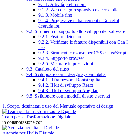
9.1.1. Attività preliminari
9.1.2. Web design responsivo e accessibile
9.1.3. Mobile first
9.1.4. Progressive enhancement e Graceful
degradation
9.2. Strumenti di supporto allo sviluppo del software
9.2.1. Feature detection
9.2.2. Verificare le feature disponibili con Can I
use
9.2.3. Strumenti e risorse per CSS e JavaScript
9.2.4. Supporto browser
9.2.5. Misurare le prestazioni
9.3. Catalogo del riuso
9.4. Sviluppare con il design system .italia
9.4.1. Il framework Bootstrap Italia
9.4.2. Il kit di sviluppo React
9.4.3. Il kit di sviluppo Angular
9.5. Sviluppare con i modelli di sito e servizi
1. Scopo, destinatari e uso del Manuale operativo di design
Team per la Trasformazione Digitale
in collaborazione con
Agenzia per l'Italia Digitale