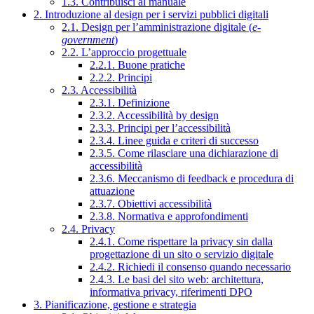
1.3. Contribuisci al manuale
2. Introduzione al design per i servizi pubblici digitali
2.1. Design per l’amministrazione digitale (
e-
government
)
2.2. L’approccio progettuale
2.2.1. Buone pratiche
2.2.2. Principi
2.3. Accessibilità
2.3.1. Definizione
2.3.2. Accessibilità by design
2.3.3. Principi per l’accessibilità
2.3.4. Linee guida e criteri di successo
2.3.5. Come rilasciare una dichiarazione di
accessibilità
2.3.6. Meccanismo di feedback e procedura di
attuazione
2.3.7. Obiettivi accessibilità
2.3.8. Normativa e approfondimenti
2.4. Privacy
2.4.1. Come rispettare la privacy sin dalla
progettazione di un sito o servizio digitale
2.4.2. Richiedi il consenso quando necessario
2.4.3. Le basi del sito web: architettura,
informativa privacy, riferimenti DPO
3. Pianificazione, gestione e strategia