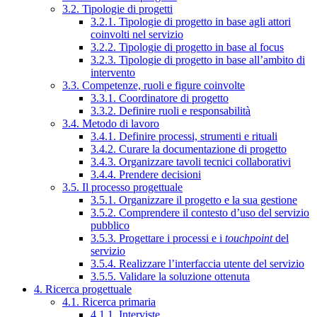
3.2. Tipologie di progetti
3.2.1. Tipologie di progetto in base agli attori
coinvolti nel servizio
3.2.2. Tipologie di progetto in base al focus
3.2.3. Tipologie di progetto in base all’ambito di
intervento
3.3. Competenze, ruoli e figure coinvolte
3.3.1. Coordinatore di progetto
3.3.2. Definire ruoli e responsabilità
3.4. Metodo di lavoro
3.4.1. Definire processi, strumenti e rituali
3.4.2. Curare la documentazione di progetto
3.4.3. Organizzare tavoli tecnici collaborativi
3.4.4. Prendere decisioni
3.5. Il processo progettuale
3.5.1. Organizzare il progetto e la sua gestione
3.5.2. Comprendere il contesto d’uso del servizio
pubblico
3.5.3. Progettare i processi e i
touchpoint
del
servizio
3.5.4. Realizzare l’interfaccia utente del servizio
3.5.5. Validare la soluzione ottenuta
4. Ricerca progettuale
4.1. Ricerca primaria
4.1.1. Interviste