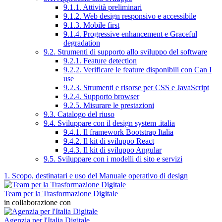
9.1.1. Attività preliminari
9.1.2. Web design responsivo e accessibile
9.1.3. Mobile first
9.1.4. Progressive enhancement e Graceful
degradation
9.2. Strumenti di supporto allo sviluppo del software
9.2.1. Feature detection
9.2.2. Verificare le feature disponibili con Can I
use
9.2.3. Strumenti e risorse per CSS e JavaScript
9.2.4. Supporto browser
9.2.5. Misurare le prestazioni
9.3. Catalogo del riuso
9.4. Sviluppare con il design system .italia
9.4.1. Il framework Bootstrap Italia
9.4.2. Il kit di sviluppo React
9.4.3. Il kit di sviluppo Angular
9.5. Sviluppare con i modelli di sito e servizi
1. Scopo, destinatari e uso del Manuale operativo di design
Team per la Trasformazione Digitale
in collaborazione con
Agenzia per l'Italia Digitale