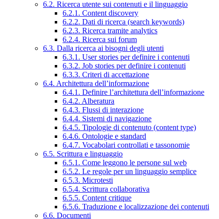
6.2. Ricerca utente sui contenuti e il linguaggio
6.2.1. Content discovery
6.2.2. Dati di ricerca (search keywords)
6.2.3. Ricerca tramite analytics
6.2.4. Ricerca sui forum
6.3. Dalla ricerca ai bisogni degli utenti
6.3.1. User stories per definire i contenuti
6.3.2. Job stories per definire i contenuti
6.3.3. Criteri di accettazione
6.4. Architettura dell’informazione
6.4.1. Definire l’architettura dell’informazione
6.4.2. Alberatura
6.4.3. Flussi di interazione
6.4.4. Sistemi di navigazione
6.4.5. Tipologie di contenuto (content type)
6.4.6. Ontologie e standard
6.4.7. Vocabolari controllati e tassonomie
6.5. Scrittura e linguaggio
6.5.1. Come leggono le persone sul web
6.5.2. Le regole per un linguaggio semplice
6.5.3. Microtesti
6.5.4. Scrittura collaborativa
6.5.5. Content critique
6.5.6. Traduzione e localizzazione dei contenuti
6.6. Documenti