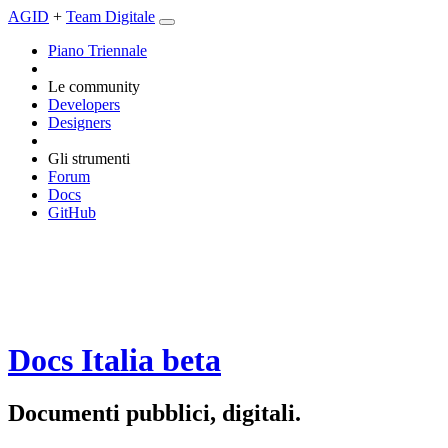
AGID
+
Team Digitale
Piano Triennale
Le community
Developers
Designers
Gli strumenti
Forum
Docs
GitHub
Docs Italia
beta
Documenti pubblici, digitali.