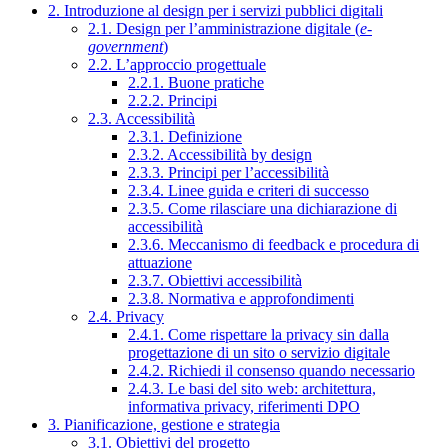
2. Introduzione al design per i servizi pubblici digitali
2.1. Design per l’amministrazione digitale (
e-
government
)
2.2. L’approccio progettuale
2.2.1. Buone pratiche
2.2.2. Principi
2.3. Accessibilità
2.3.1. Definizione
2.3.2. Accessibilità by design
2.3.3. Principi per l’accessibilità
2.3.4. Linee guida e criteri di successo
2.3.5. Come rilasciare una dichiarazione di
accessibilità
2.3.6. Meccanismo di feedback e procedura di
attuazione
2.3.7. Obiettivi accessibilità
2.3.8. Normativa e approfondimenti
2.4. Privacy
2.4.1. Come rispettare la privacy sin dalla
progettazione di un sito o servizio digitale
2.4.2. Richiedi il consenso quando necessario
2.4.3. Le basi del sito web: architettura,
informativa privacy, riferimenti DPO
3. Pianificazione, gestione e strategia
3.1. Obiettivi del progetto