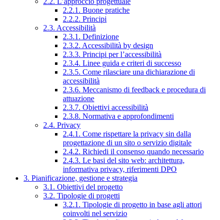
2.2. L’approccio progettuale
2.2.1. Buone pratiche
2.2.2. Principi
2.3. Accessibilità
2.3.1. Definizione
2.3.2. Accessibilità by design
2.3.3. Principi per l’accessibilità
2.3.4. Linee guida e criteri di successo
2.3.5. Come rilasciare una dichiarazione di
accessibilità
2.3.6. Meccanismo di feedback e procedura di
attuazione
2.3.7. Obiettivi accessibilità
2.3.8. Normativa e approfondimenti
2.4. Privacy
2.4.1. Come rispettare la privacy sin dalla
progettazione di un sito o servizio digitale
2.4.2. Richiedi il consenso quando necessario
2.4.3. Le basi del sito web: architettura,
informativa privacy, riferimenti DPO
3. Pianificazione, gestione e strategia
3.1. Obiettivi del progetto
3.2. Tipologie di progetti
3.2.1. Tipologie di progetto in base agli attori
coinvolti nel servizio