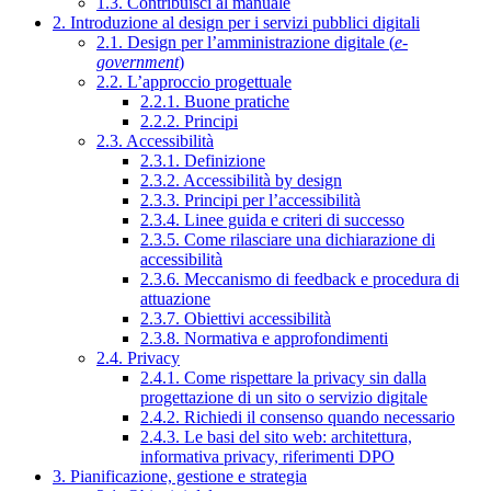
1.3. Contribuisci al manuale
2. Introduzione al design per i servizi pubblici digitali
2.1. Design per l’amministrazione digitale (
e-
government
)
2.2. L’approccio progettuale
2.2.1. Buone pratiche
2.2.2. Principi
2.3. Accessibilità
2.3.1. Definizione
2.3.2. Accessibilità by design
2.3.3. Principi per l’accessibilità
2.3.4. Linee guida e criteri di successo
2.3.5. Come rilasciare una dichiarazione di
accessibilità
2.3.6. Meccanismo di feedback e procedura di
attuazione
2.3.7. Obiettivi accessibilità
2.3.8. Normativa e approfondimenti
2.4. Privacy
2.4.1. Come rispettare la privacy sin dalla
progettazione di un sito o servizio digitale
2.4.2. Richiedi il consenso quando necessario
2.4.3. Le basi del sito web: architettura,
informativa privacy, riferimenti DPO
3. Pianificazione, gestione e strategia