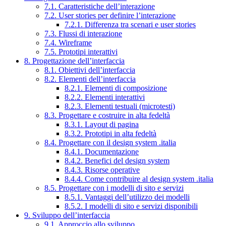
7.1. Caratteristiche dell’interazione
7.2. User stories per definire l’interazione
7.2.1. Differenza tra scenari e user stories
7.3. Flussi di interazione
7.4. Wireframe
7.5. Prototipi interattivi
8. Progettazione dell’interfaccia
8.1. Obiettivi dell’interfaccia
8.2. Elementi dell’interfaccia
8.2.1. Elementi di composizione
8.2.2. Elementi interattivi
8.2.3. Elementi testuali (microtesti)
8.3. Progettare e costruire in alta fedeltà
8.3.1. Layout di pagina
8.3.2. Prototipi in alta fedeltà
8.4. Progettare con il design system .italia
8.4.1. Documentazione
8.4.2. Benefici del design system
8.4.3. Risorse operative
8.4.4. Come contribuire al design system .italia
8.5. Progettare con i modelli di sito e servizi
8.5.1. Vantaggi dell’utilizzo dei modelli
8.5.2. I modelli di sito e servizi disponibili
9. Sviluppo dell’interfaccia
9.1. Approccio allo sviluppo