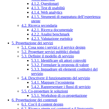
4.1.2. Questionari
4.1.3. Test di usabilità
4.1.4. Web analytics
4.1.5. Strumenti di mappatura dell’esperienza
utente
4.2. Ricerca secondaria
4.2.1. Ricerca documentale
4.2.2. Analisi benchmark
4.2.3. Valutazione euristica
5. Progettazione dei servizi
5.1. Cosa sono i servizi e il service design
5.2. Progettare servizi pubblici digitali
5.3. Definire il modello di servizio
5.3.1. Identificare gli attori coinvolti
5.3.2. Formulare la proposta di valore
5.3.3. Inquadrare gli elementi costitutivi del
servizio
5.4. Descrivere il funzionamento del servizio
5.4.1. Mappare l’ecosistema
5.4.2. Rappresentare i flussi di servizio
5.5. Co-progettare le soluzioni
5.5.1. Workshop di co-progettazione
6. Progettazione dei contenuti
6.1. Cos’è il content design
6.2. Ricerca utente sui contenuti e il linguaggio