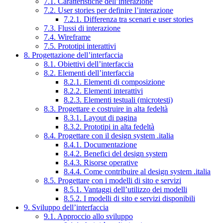
7.1. Caratteristiche dell’interazione
7.2. User stories per definire l’interazione
7.2.1. Differenza tra scenari e user stories
7.3. Flussi di interazione
7.4. Wireframe
7.5. Prototipi interattivi
8. Progettazione dell’interfaccia
8.1. Obiettivi dell’interfaccia
8.2. Elementi dell’interfaccia
8.2.1. Elementi di composizione
8.2.2. Elementi interattivi
8.2.3. Elementi testuali (microtesti)
8.3. Progettare e costruire in alta fedeltà
8.3.1. Layout di pagina
8.3.2. Prototipi in alta fedeltà
8.4. Progettare con il design system .italia
8.4.1. Documentazione
8.4.2. Benefici del design system
8.4.3. Risorse operative
8.4.4. Come contribuire al design system .italia
8.5. Progettare con i modelli di sito e servizi
8.5.1. Vantaggi dell’utilizzo dei modelli
8.5.2. I modelli di sito e servizi disponibili
9. Sviluppo dell’interfaccia
9.1. Approccio allo sviluppo