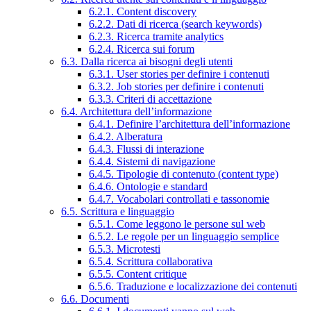
6.2.1. Content discovery
6.2.2. Dati di ricerca (search keywords)
6.2.3. Ricerca tramite analytics
6.2.4. Ricerca sui forum
6.3. Dalla ricerca ai bisogni degli utenti
6.3.1. User stories per definire i contenuti
6.3.2. Job stories per definire i contenuti
6.3.3. Criteri di accettazione
6.4. Architettura dell’informazione
6.4.1. Definire l’architettura dell’informazione
6.4.2. Alberatura
6.4.3. Flussi di interazione
6.4.4. Sistemi di navigazione
6.4.5. Tipologie di contenuto (content type)
6.4.6. Ontologie e standard
6.4.7. Vocabolari controllati e tassonomie
6.5. Scrittura e linguaggio
6.5.1. Come leggono le persone sul web
6.5.2. Le regole per un linguaggio semplice
6.5.3. Microtesti
6.5.4. Scrittura collaborativa
6.5.5. Content critique
6.5.6. Traduzione e localizzazione dei contenuti
6.6. Documenti