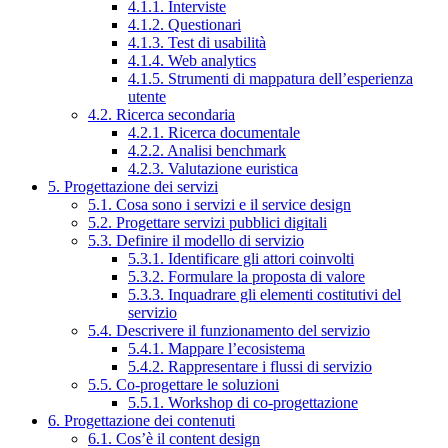
4.1.1. Interviste
4.1.2. Questionari
4.1.3. Test di usabilità
4.1.4. Web analytics
4.1.5. Strumenti di mappatura dell’esperienza
utente
4.2. Ricerca secondaria
4.2.1. Ricerca documentale
4.2.2. Analisi benchmark
4.2.3. Valutazione euristica
5. Progettazione dei servizi
5.1. Cosa sono i servizi e il service design
5.2. Progettare servizi pubblici digitali
5.3. Definire il modello di servizio
5.3.1. Identificare gli attori coinvolti
5.3.2. Formulare la proposta di valore
5.3.3. Inquadrare gli elementi costitutivi del
servizio
5.4. Descrivere il funzionamento del servizio
5.4.1. Mappare l’ecosistema
5.4.2. Rappresentare i flussi di servizio
5.5. Co-progettare le soluzioni
5.5.1. Workshop di co-progettazione
6. Progettazione dei contenuti
6.1. Cos’è il content design