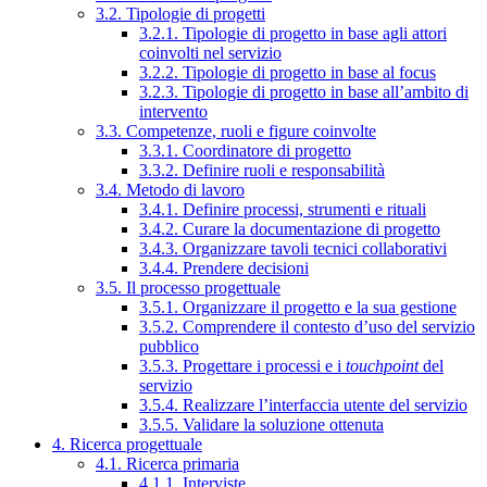
3.2. Tipologie di progetti
3.2.1. Tipologie di progetto in base agli attori
coinvolti nel servizio
3.2.2. Tipologie di progetto in base al focus
3.2.3. Tipologie di progetto in base all’ambito di
intervento
3.3. Competenze, ruoli e figure coinvolte
3.3.1. Coordinatore di progetto
3.3.2. Definire ruoli e responsabilità
3.4. Metodo di lavoro
3.4.1. Definire processi, strumenti e rituali
3.4.2. Curare la documentazione di progetto
3.4.3. Organizzare tavoli tecnici collaborativi
3.4.4. Prendere decisioni
3.5. Il processo progettuale
3.5.1. Organizzare il progetto e la sua gestione
3.5.2. Comprendere il contesto d’uso del servizio
pubblico
3.5.3. Progettare i processi e i
touchpoint
del
servizio
3.5.4. Realizzare l’interfaccia utente del servizio
3.5.5. Validare la soluzione ottenuta
4. Ricerca progettuale
4.1. Ricerca primaria
4.1.1. Interviste