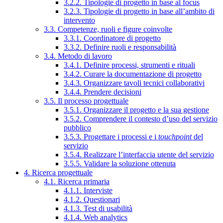
3.2.2. Tipologie di progetto in base al focus
3.2.3. Tipologie di progetto in base all’ambito di
intervento
3.3. Competenze, ruoli e figure coinvolte
3.3.1. Coordinatore di progetto
3.3.2. Definire ruoli e responsabilità
3.4. Metodo di lavoro
3.4.1. Definire processi, strumenti e rituali
3.4.2. Curare la documentazione di progetto
3.4.3. Organizzare tavoli tecnici collaborativi
3.4.4. Prendere decisioni
3.5. Il processo progettuale
3.5.1. Organizzare il progetto e la sua gestione
3.5.2. Comprendere il contesto d’uso del servizio
pubblico
3.5.3. Progettare i processi e i
touchpoint
del
servizio
3.5.4. Realizzare l’interfaccia utente del servizio
3.5.5. Validare la soluzione ottenuta
4. Ricerca progettuale
4.1. Ricerca primaria
4.1.1. Interviste
4.1.2. Questionari
4.1.3. Test di usabilità
4.1.4. Web analytics