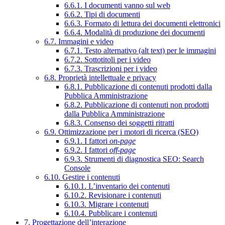
6.6.1. I documenti vanno sul web
6.6.2. Tipi di documenti
6.6.3. Formato di lettura dei documenti elettronici
6.6.4. Modalità di produzione dei documenti
6.7. Immagini e video
6.7.1. Testo alternativo (alt text) per le immagini
6.7.2. Sottotitoli per i video
6.7.3. Trascrizioni per i video
6.8. Proprietà intellettuale e privacy
6.8.1. Pubblicazione di contenuti prodotti dalla
Pubblica Amministrazione
6.8.2. Pubblicazione di contenuti non prodotti
dalla Pubblica Amministrazione
6.8.3. Consenso dei soggetti ritratti
6.9. Ottimizzazione per i motori di ricerca (SEO)
6.9.1. I fattori
on-page
6.9.2. I fattori
off-page
6.9.3. Strumenti di diagnostica SEO: Search
Console
6.10. Gestire i contenuti
6.10.1. L’inventario dei contenuti
6.10.2. Revisionare i contenuti
6.10.3. Migrare i contenuti
6.10.4. Pubblicare i contenuti
7. Progettazione dell’interazione