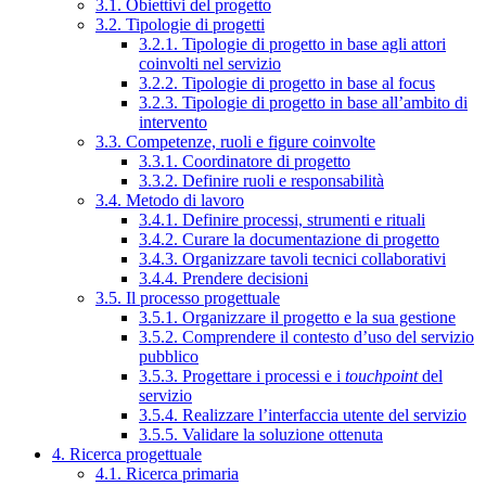
3.1. Obiettivi del progetto
3.2. Tipologie di progetti
3.2.1. Tipologie di progetto in base agli attori
coinvolti nel servizio
3.2.2. Tipologie di progetto in base al focus
3.2.3. Tipologie di progetto in base all’ambito di
intervento
3.3. Competenze, ruoli e figure coinvolte
3.3.1. Coordinatore di progetto
3.3.2. Definire ruoli e responsabilità
3.4. Metodo di lavoro
3.4.1. Definire processi, strumenti e rituali
3.4.2. Curare la documentazione di progetto
3.4.3. Organizzare tavoli tecnici collaborativi
3.4.4. Prendere decisioni
3.5. Il processo progettuale
3.5.1. Organizzare il progetto e la sua gestione
3.5.2. Comprendere il contesto d’uso del servizio
pubblico
3.5.3. Progettare i processi e i
touchpoint
del
servizio
3.5.4. Realizzare l’interfaccia utente del servizio
3.5.5. Validare la soluzione ottenuta
4. Ricerca progettuale
4.1. Ricerca primaria