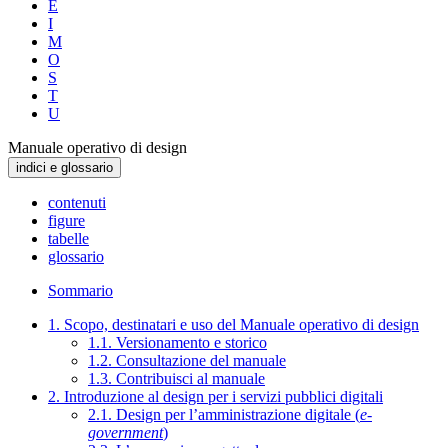
E
I
M
O
S
T
U
Manuale operativo di design
indici e glossario
contenuti
figure
tabelle
glossario
Sommario
1. Scopo, destinatari e uso del Manuale operativo di design
1.1. Versionamento e storico
1.2. Consultazione del manuale
1.3. Contribuisci al manuale
2. Introduzione al design per i servizi pubblici digitali
2.1. Design per l’amministrazione digitale (
e-
government
)