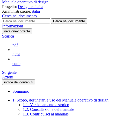
Manuale operativo di design
Progetto:
Designers Italia
Amministrazione:
italia
Cerca nel documento
Cerca nel documento
Informazioni
versione-corrente
Scarica
pdf
html
epub
Sorgente
Azioni
indice dei contenuti
Sommario
1. Scopo, destinatari e uso del Manuale operativo di design
1.1. Versionamento e storico
1.2. Consultazione del manuale
1.3. Contribuisci al manuale