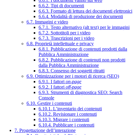
6.6.1. I documenti vanno sul web
6.6.2. Tipi di documenti
6.6.3. Formato di lettura dei documenti elettronici
6.6.4. Modalità di produzione dei documenti
6.7. Immagini e video
6.7.1. Testo alternativo (alt text) per le immagini
6.7.2. Sottotitoli per i video
6.7.3. Trascrizioni per i video
6.8. Proprietà intellettuale e privacy
6.8.1. Pubblicazione di contenuti prodotti dalla
Pubblica Amministrazione
6.8.2. Pubblicazione di contenuti non prodotti
dalla Pubblica Amministrazione
6.8.3. Consenso dei soggetti ritratti
6.9. Ottimizzazione per i motori di ricerca (SEO)
6.9.1. I fattori
on-page
6.9.2. I fattori
off-page
6.9.3. Strumenti di diagnostica SEO: Search
Console
6.10. Gestire i contenuti
6.10.1. L’inventario dei contenuti
6.10.2. Revisionare i contenuti
6.10.3. Migrare i contenuti
6.10.4. Pubblicare i contenuti
7. Progettazione dell’interazione