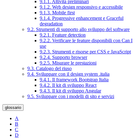
9.1.1. Attività preliminari
9.1.2. Web design responsivo e accessibile
9.1.3. Mobile first
9.1.4. Progressive enhancement e Graceful
degradation
9.2. Strumenti di supporto allo sviluppo del software
9.2.1. Feature detection
9.2.2. Verificare le feature disponibili con Can I
use
9.2.3. Strumenti e risorse per CSS e JavaScript
9.2.4. Supporto browser
9.2.5. Misurare le prestazioni
9.3. Catalogo del riuso
9.4. Sviluppare con il design system .italia
9.4.1. Il framework Bootstrap Italia
9.4.2. Il kit di sviluppo React
9.4.3. Il kit di sviluppo Angular
9.5. Sviluppare con i modelli di sito e servizi
glossario
A
B
C
D