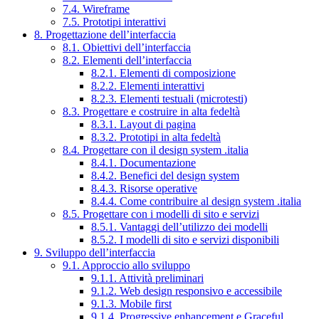
7.4. Wireframe
7.5. Prototipi interattivi
8. Progettazione dell’interfaccia
8.1. Obiettivi dell’interfaccia
8.2. Elementi dell’interfaccia
8.2.1. Elementi di composizione
8.2.2. Elementi interattivi
8.2.3. Elementi testuali (microtesti)
8.3. Progettare e costruire in alta fedeltà
8.3.1. Layout di pagina
8.3.2. Prototipi in alta fedeltà
8.4. Progettare con il design system .italia
8.4.1. Documentazione
8.4.2. Benefici del design system
8.4.3. Risorse operative
8.4.4. Come contribuire al design system .italia
8.5. Progettare con i modelli di sito e servizi
8.5.1. Vantaggi dell’utilizzo dei modelli
8.5.2. I modelli di sito e servizi disponibili
9. Sviluppo dell’interfaccia
9.1. Approccio allo sviluppo
9.1.1. Attività preliminari
9.1.2. Web design responsivo e accessibile
9.1.3. Mobile first
9.1.4. Progressive enhancement e Graceful