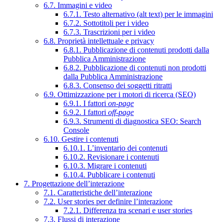
6.7. Immagini e video
6.7.1. Testo alternativo (alt text) per le immagini
6.7.2. Sottotitoli per i video
6.7.3. Trascrizioni per i video
6.8. Proprietà intellettuale e privacy
6.8.1. Pubblicazione di contenuti prodotti dalla
Pubblica Amministrazione
6.8.2. Pubblicazione di contenuti non prodotti
dalla Pubblica Amministrazione
6.8.3. Consenso dei soggetti ritratti
6.9. Ottimizzazione per i motori di ricerca (SEO)
6.9.1. I fattori
on-page
6.9.2. I fattori
off-page
6.9.3. Strumenti di diagnostica SEO: Search
Console
6.10. Gestire i contenuti
6.10.1. L’inventario dei contenuti
6.10.2. Revisionare i contenuti
6.10.3. Migrare i contenuti
6.10.4. Pubblicare i contenuti
7. Progettazione dell’interazione
7.1. Caratteristiche dell’interazione
7.2. User stories per definire l’interazione
7.2.1. Differenza tra scenari e user stories
7.3. Flussi di interazione