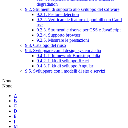
degradation
9.2. Strumenti di supporto allo sviluppo del software
9.2.1. Feature detection
9.2.2. Verificare le feature disponibili con Can I
use
9.2.3. Strumenti e risorse per CSS e JavaScript
9.2.4. Supporto browser
9.2.5. Misurare le prestazioni
9.3. Catalogo del riuso
9.4. Sviluppare con il design system .italia
9.4.1. Il framework Bootstrap Italia
9.4.2. Il kit di sviluppo React
9.4.3. Il kit di sviluppo Angular
9.5. Sviluppare con i modelli di sito e servizi
None
None
A
B
C
D
E
I
M