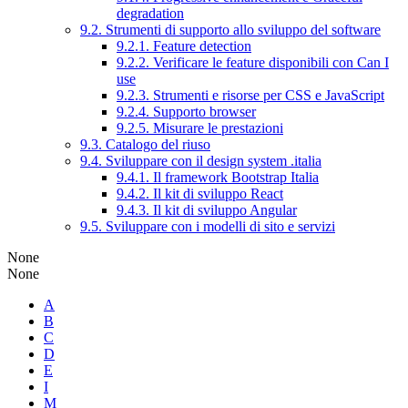
degradation
9.2. Strumenti di supporto allo sviluppo del software
9.2.1. Feature detection
9.2.2. Verificare le feature disponibili con Can I
use
9.2.3. Strumenti e risorse per CSS e JavaScript
9.2.4. Supporto browser
9.2.5. Misurare le prestazioni
9.3. Catalogo del riuso
9.4. Sviluppare con il design system .italia
9.4.1. Il framework Bootstrap Italia
9.4.2. Il kit di sviluppo React
9.4.3. Il kit di sviluppo Angular
9.5. Sviluppare con i modelli di sito e servizi
None
None
A
B
C
D
E
I
M