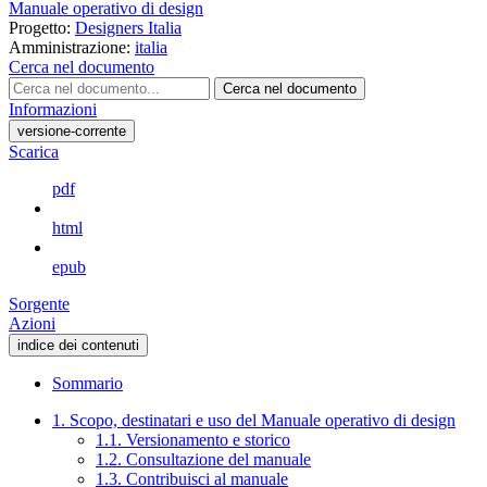
Manuale operativo di design
Progetto:
Designers Italia
Amministrazione:
italia
Cerca nel documento
Cerca nel documento
Informazioni
versione-corrente
Scarica
pdf
html
epub
Sorgente
Azioni
indice dei contenuti
Sommario
1. Scopo, destinatari e uso del Manuale operativo di design
1.1. Versionamento e storico
1.2. Consultazione del manuale
1.3. Contribuisci al manuale