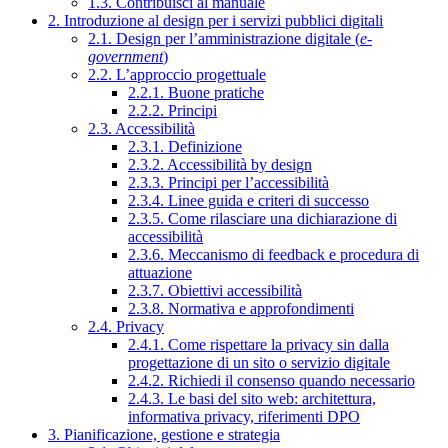
1.3. Contribuisci al manuale
2. Introduzione al design per i servizi pubblici digitali
2.1. Design per l’amministrazione digitale (
e-
government
)
2.2. L’approccio progettuale
2.2.1. Buone pratiche
2.2.2. Principi
2.3. Accessibilità
2.3.1. Definizione
2.3.2. Accessibilità by design
2.3.3. Principi per l’accessibilità
2.3.4. Linee guida e criteri di successo
2.3.5. Come rilasciare una dichiarazione di
accessibilità
2.3.6. Meccanismo di feedback e procedura di
attuazione
2.3.7. Obiettivi accessibilità
2.3.8. Normativa e approfondimenti
2.4. Privacy
2.4.1. Come rispettare la privacy sin dalla
progettazione di un sito o servizio digitale
2.4.2. Richiedi il consenso quando necessario
2.4.3. Le basi del sito web: architettura,
informativa privacy, riferimenti DPO
3. Pianificazione, gestione e strategia