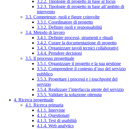
3.2.2. Tipologie di progetto in base al focus
3.2.3. Tipologie di progetto in base all’ambito di
intervento
3.3. Competenze, ruoli e figure coinvolte
3.3.1. Coordinatore di progetto
3.3.2. Definire ruoli e responsabilità
3.4. Metodo di lavoro
3.4.1. Definire processi, strumenti e rituali
3.4.2. Curare la documentazione di progetto
3.4.3. Organizzare tavoli tecnici collaborativi
3.4.4. Prendere decisioni
3.5. Il processo progettuale
3.5.1. Organizzare il progetto e la sua gestione
3.5.2. Comprendere il contesto d’uso del servizio
pubblico
3.5.3. Progettare i processi e i
touchpoint
del
servizio
3.5.4. Realizzare l’interfaccia utente del servizio
3.5.5. Validare la soluzione ottenuta
4. Ricerca progettuale
4.1. Ricerca primaria
4.1.1. Interviste
4.1.2. Questionari
4.1.3. Test di usabilità
4.1.4. Web analytics