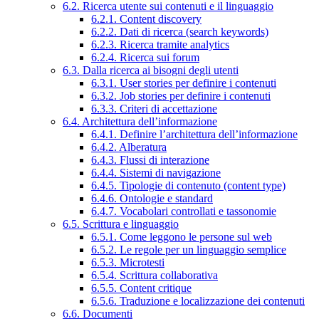
6.2. Ricerca utente sui contenuti e il linguaggio
6.2.1. Content discovery
6.2.2. Dati di ricerca (search keywords)
6.2.3. Ricerca tramite analytics
6.2.4. Ricerca sui forum
6.3. Dalla ricerca ai bisogni degli utenti
6.3.1. User stories per definire i contenuti
6.3.2. Job stories per definire i contenuti
6.3.3. Criteri di accettazione
6.4. Architettura dell’informazione
6.4.1. Definire l’architettura dell’informazione
6.4.2. Alberatura
6.4.3. Flussi di interazione
6.4.4. Sistemi di navigazione
6.4.5. Tipologie di contenuto (content type)
6.4.6. Ontologie e standard
6.4.7. Vocabolari controllati e tassonomie
6.5. Scrittura e linguaggio
6.5.1. Come leggono le persone sul web
6.5.2. Le regole per un linguaggio semplice
6.5.3. Microtesti
6.5.4. Scrittura collaborativa
6.5.5. Content critique
6.5.6. Traduzione e localizzazione dei contenuti
6.6. Documenti