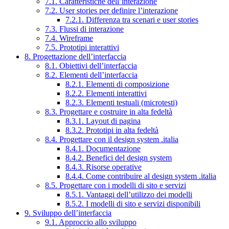
7.1. Caratteristiche dell’interazione
7.2. User stories per definire l’interazione
7.2.1. Differenza tra scenari e user stories
7.3. Flussi di interazione
7.4. Wireframe
7.5. Prototipi interattivi
8. Progettazione dell’interfaccia
8.1. Obiettivi dell’interfaccia
8.2. Elementi dell’interfaccia
8.2.1. Elementi di composizione
8.2.2. Elementi interattivi
8.2.3. Elementi testuali (microtesti)
8.3. Progettare e costruire in alta fedeltà
8.3.1. Layout di pagina
8.3.2. Prototipi in alta fedeltà
8.4. Progettare con il design system .italia
8.4.1. Documentazione
8.4.2. Benefici del design system
8.4.3. Risorse operative
8.4.4. Come contribuire al design system .italia
8.5. Progettare con i modelli di sito e servizi
8.5.1. Vantaggi dell’utilizzo dei modelli
8.5.2. I modelli di sito e servizi disponibili
9. Sviluppo dell’interfaccia
9.1. Approccio allo sviluppo