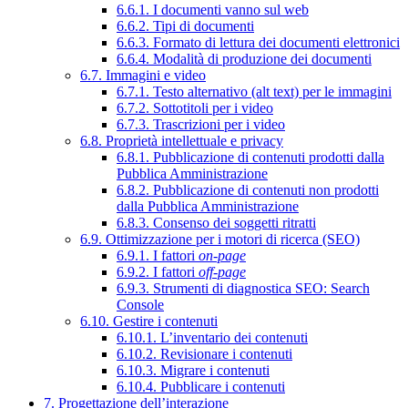
6.6.1. I documenti vanno sul web
6.6.2. Tipi di documenti
6.6.3. Formato di lettura dei documenti elettronici
6.6.4. Modalità di produzione dei documenti
6.7. Immagini e video
6.7.1. Testo alternativo (alt text) per le immagini
6.7.2. Sottotitoli per i video
6.7.3. Trascrizioni per i video
6.8. Proprietà intellettuale e privacy
6.8.1. Pubblicazione di contenuti prodotti dalla
Pubblica Amministrazione
6.8.2. Pubblicazione di contenuti non prodotti
dalla Pubblica Amministrazione
6.8.3. Consenso dei soggetti ritratti
6.9. Ottimizzazione per i motori di ricerca (SEO)
6.9.1. I fattori
on-page
6.9.2. I fattori
off-page
6.9.3. Strumenti di diagnostica SEO: Search
Console
6.10. Gestire i contenuti
6.10.1. L’inventario dei contenuti
6.10.2. Revisionare i contenuti
6.10.3. Migrare i contenuti
6.10.4. Pubblicare i contenuti
7. Progettazione dell’interazione