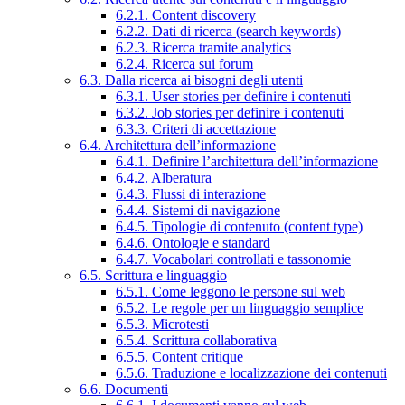
6.2.1. Content discovery
6.2.2. Dati di ricerca (search keywords)
6.2.3. Ricerca tramite analytics
6.2.4. Ricerca sui forum
6.3. Dalla ricerca ai bisogni degli utenti
6.3.1. User stories per definire i contenuti
6.3.2. Job stories per definire i contenuti
6.3.3. Criteri di accettazione
6.4. Architettura dell’informazione
6.4.1. Definire l’architettura dell’informazione
6.4.2. Alberatura
6.4.3. Flussi di interazione
6.4.4. Sistemi di navigazione
6.4.5. Tipologie di contenuto (content type)
6.4.6. Ontologie e standard
6.4.7. Vocabolari controllati e tassonomie
6.5. Scrittura e linguaggio
6.5.1. Come leggono le persone sul web
6.5.2. Le regole per un linguaggio semplice
6.5.3. Microtesti
6.5.4. Scrittura collaborativa
6.5.5. Content critique
6.5.6. Traduzione e localizzazione dei contenuti
6.6. Documenti