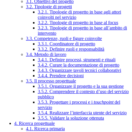
3.1. Obiettivi del progetto
3.2. Tipologie di progetti
3.2.1. Tipologie di progetto in base agli attori
coinvolti nel servizio
3.2.2. Tipologie di progetto in base al focus
3.2.3. Tipologie di progetto in base all’ambito di
intervento
3.3. Competenze, ruoli e figure coinvolte
3.3.1. Coordinatore di progetto
3.3.2. Definire ruoli e responsabilità
3.4. Metodo di lavoro
3.4.1. Definire processi, strumenti e rituali
3.4.2. Curare la documentazione di progetto
3.4.3. Organizzare tavoli tecnici collaborativi
3.4.4. Prendere decisioni
3.5. Il processo progettuale
3.5.1. Organizzare il progetto e la sua gestione
3.5.2. Comprendere il contesto d’uso del servizio
pubblico
3.5.3. Progettare i processi e i
touchpoint
del
servizio
3.5.4. Realizzare l’interfaccia utente del servizio
3.5.5. Validare la soluzione ottenuta
4. Ricerca progettuale
4.1. Ricerca primaria