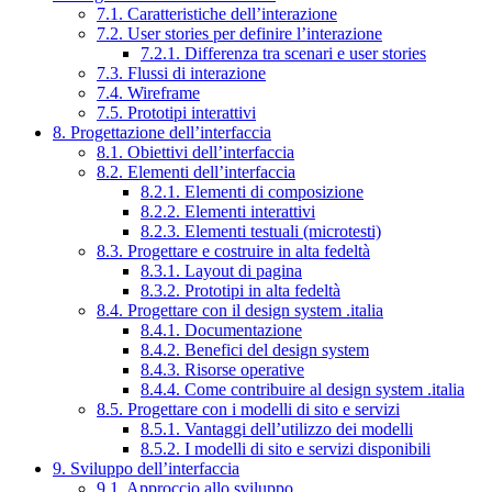
7.1. Caratteristiche dell’interazione
7.2. User stories per definire l’interazione
7.2.1. Differenza tra scenari e user stories
7.3. Flussi di interazione
7.4. Wireframe
7.5. Prototipi interattivi
8. Progettazione dell’interfaccia
8.1. Obiettivi dell’interfaccia
8.2. Elementi dell’interfaccia
8.2.1. Elementi di composizione
8.2.2. Elementi interattivi
8.2.3. Elementi testuali (microtesti)
8.3. Progettare e costruire in alta fedeltà
8.3.1. Layout di pagina
8.3.2. Prototipi in alta fedeltà
8.4. Progettare con il design system .italia
8.4.1. Documentazione
8.4.2. Benefici del design system
8.4.3. Risorse operative
8.4.4. Come contribuire al design system .italia
8.5. Progettare con i modelli di sito e servizi
8.5.1. Vantaggi dell’utilizzo dei modelli
8.5.2. I modelli di sito e servizi disponibili
9. Sviluppo dell’interfaccia
9.1. Approccio allo sviluppo