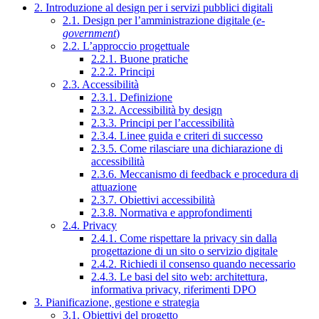
2. Introduzione al design per i servizi pubblici digitali
2.1. Design per l’amministrazione digitale (
e-
government
)
2.2. L’approccio progettuale
2.2.1. Buone pratiche
2.2.2. Principi
2.3. Accessibilità
2.3.1. Definizione
2.3.2. Accessibilità by design
2.3.3. Principi per l’accessibilità
2.3.4. Linee guida e criteri di successo
2.3.5. Come rilasciare una dichiarazione di
accessibilità
2.3.6. Meccanismo di feedback e procedura di
attuazione
2.3.7. Obiettivi accessibilità
2.3.8. Normativa e approfondimenti
2.4. Privacy
2.4.1. Come rispettare la privacy sin dalla
progettazione di un sito o servizio digitale
2.4.2. Richiedi il consenso quando necessario
2.4.3. Le basi del sito web: architettura,
informativa privacy, riferimenti DPO
3. Pianificazione, gestione e strategia
3.1. Obiettivi del progetto