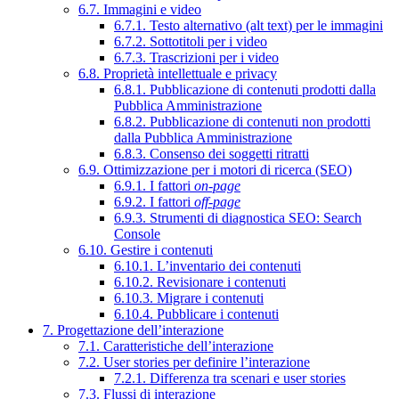
6.7. Immagini e video
6.7.1. Testo alternativo (alt text) per le immagini
6.7.2. Sottotitoli per i video
6.7.3. Trascrizioni per i video
6.8. Proprietà intellettuale e privacy
6.8.1. Pubblicazione di contenuti prodotti dalla
Pubblica Amministrazione
6.8.2. Pubblicazione di contenuti non prodotti
dalla Pubblica Amministrazione
6.8.3. Consenso dei soggetti ritratti
6.9. Ottimizzazione per i motori di ricerca (SEO)
6.9.1. I fattori
on-page
6.9.2. I fattori
off-page
6.9.3. Strumenti di diagnostica SEO: Search
Console
6.10. Gestire i contenuti
6.10.1. L’inventario dei contenuti
6.10.2. Revisionare i contenuti
6.10.3. Migrare i contenuti
6.10.4. Pubblicare i contenuti
7. Progettazione dell’interazione
7.1. Caratteristiche dell’interazione
7.2. User stories per definire l’interazione
7.2.1. Differenza tra scenari e user stories
7.3. Flussi di interazione