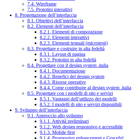
7.4. Wireframe
7.5. Prototipi interattivi
8. Progettazione dell’interfaccia
8.1. Obiettivi dell’interfaccia
8.2. Elementi dell’interfaccia
8.2.1. Elementi di composizione
8.2.2. Elementi interattivi
8.2.3. Elementi testuali (microtesti)
8.3. Progettare e costruire in alta fedeltà
8.3.1. Layout di pagina
8.3.2. Prototipi in alta fedeltà
8.4. Progettare con il design system .italia
8.4.1. Documentazione
8.4.2. Benefici del design system
8.4.3. Risorse operative
8.4.4. Come contribuire al design system .italia
8.5. Progettare con i modelli di sito e servizi
8.5.1. Vantaggi dell’utilizzo dei modelli
8.5.2. I modelli di sito e servizi disponibili
9. Sviluppo dell’interfaccia
9.1. Approccio allo sviluppo
9.1.1. Attività preliminari
9.1.2. Web design responsivo e accessibile
9.1.3. Mobile first
9.1.4. Progressive enhancement e Graceful