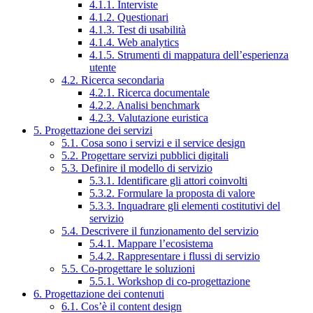
4.1.1. Interviste
4.1.2. Questionari
4.1.3. Test di usabilità
4.1.4. Web analytics
4.1.5. Strumenti di mappatura dell’esperienza
utente
4.2. Ricerca secondaria
4.2.1. Ricerca documentale
4.2.2. Analisi benchmark
4.2.3. Valutazione euristica
5. Progettazione dei servizi
5.1. Cosa sono i servizi e il service design
5.2. Progettare servizi pubblici digitali
5.3. Definire il modello di servizio
5.3.1. Identificare gli attori coinvolti
5.3.2. Formulare la proposta di valore
5.3.3. Inquadrare gli elementi costitutivi del
servizio
5.4. Descrivere il funzionamento del servizio
5.4.1. Mappare l’ecosistema
5.4.2. Rappresentare i flussi di servizio
5.5. Co-progettare le soluzioni
5.5.1. Workshop di co-progettazione
6. Progettazione dei contenuti
6.1. Cos’è il content design