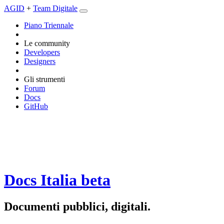
AGID
+
Team Digitale
Piano Triennale
Le community
Developers
Designers
Gli strumenti
Forum
Docs
GitHub
Docs Italia
beta
Documenti pubblici, digitali.