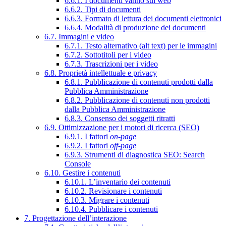
6.6.1. I documenti vanno sul web
6.6.2. Tipi di documenti
6.6.3. Formato di lettura dei documenti elettronici
6.6.4. Modalità di produzione dei documenti
6.7. Immagini e video
6.7.1. Testo alternativo (alt text) per le immagini
6.7.2. Sottotitoli per i video
6.7.3. Trascrizioni per i video
6.8. Proprietà intellettuale e privacy
6.8.1. Pubblicazione di contenuti prodotti dalla
Pubblica Amministrazione
6.8.2. Pubblicazione di contenuti non prodotti
dalla Pubblica Amministrazione
6.8.3. Consenso dei soggetti ritratti
6.9. Ottimizzazione per i motori di ricerca (SEO)
6.9.1. I fattori
on-page
6.9.2. I fattori
off-page
6.9.3. Strumenti di diagnostica SEO: Search
Console
6.10. Gestire i contenuti
6.10.1. L’inventario dei contenuti
6.10.2. Revisionare i contenuti
6.10.3. Migrare i contenuti
6.10.4. Pubblicare i contenuti
7. Progettazione dell’interazione