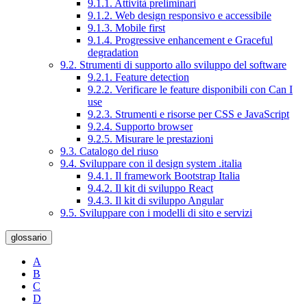
9.1.1. Attività preliminari
9.1.2. Web design responsivo e accessibile
9.1.3. Mobile first
9.1.4. Progressive enhancement e Graceful
degradation
9.2. Strumenti di supporto allo sviluppo del software
9.2.1. Feature detection
9.2.2. Verificare le feature disponibili con Can I
use
9.2.3. Strumenti e risorse per CSS e JavaScript
9.2.4. Supporto browser
9.2.5. Misurare le prestazioni
9.3. Catalogo del riuso
9.4. Sviluppare con il design system .italia
9.4.1. Il framework Bootstrap Italia
9.4.2. Il kit di sviluppo React
9.4.3. Il kit di sviluppo Angular
9.5. Sviluppare con i modelli di sito e servizi
glossario
A
B
C
D