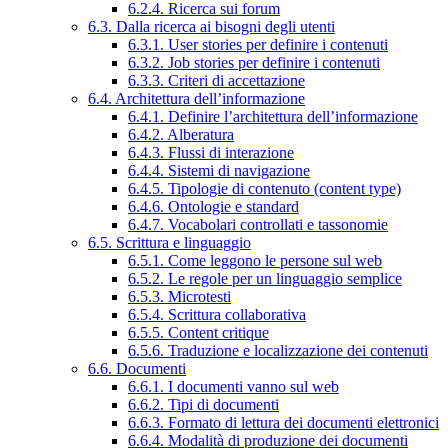
6.2.4. Ricerca sui forum
6.3. Dalla ricerca ai bisogni degli utenti
6.3.1. User stories per definire i contenuti
6.3.2. Job stories per definire i contenuti
6.3.3. Criteri di accettazione
6.4. Architettura dell’informazione
6.4.1. Definire l’architettura dell’informazione
6.4.2. Alberatura
6.4.3. Flussi di interazione
6.4.4. Sistemi di navigazione
6.4.5. Tipologie di contenuto (content type)
6.4.6. Ontologie e standard
6.4.7. Vocabolari controllati e tassonomie
6.5. Scrittura e linguaggio
6.5.1. Come leggono le persone sul web
6.5.2. Le regole per un linguaggio semplice
6.5.3. Microtesti
6.5.4. Scrittura collaborativa
6.5.5. Content critique
6.5.6. Traduzione e localizzazione dei contenuti
6.6. Documenti
6.6.1. I documenti vanno sul web
6.6.2. Tipi di documenti
6.6.3. Formato di lettura dei documenti elettronici
6.6.4. Modalità di produzione dei documenti