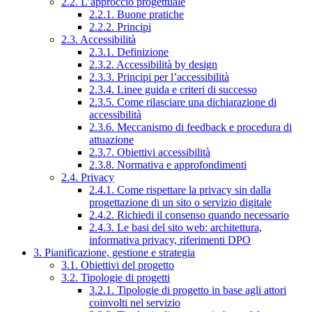
2.2. L’approccio progettuale
2.2.1. Buone pratiche
2.2.2. Principi
2.3. Accessibilità
2.3.1. Definizione
2.3.2. Accessibilità by design
2.3.3. Principi per l’accessibilità
2.3.4. Linee guida e criteri di successo
2.3.5. Come rilasciare una dichiarazione di
accessibilità
2.3.6. Meccanismo di feedback e procedura di
attuazione
2.3.7. Obiettivi accessibilità
2.3.8. Normativa e approfondimenti
2.4. Privacy
2.4.1. Come rispettare la privacy sin dalla
progettazione di un sito o servizio digitale
2.4.2. Richiedi il consenso quando necessario
2.4.3. Le basi del sito web: architettura,
informativa privacy, riferimenti DPO
3. Pianificazione, gestione e strategia
3.1. Obiettivi del progetto
3.2. Tipologie di progetti
3.2.1. Tipologie di progetto in base agli attori
coinvolti nel servizio