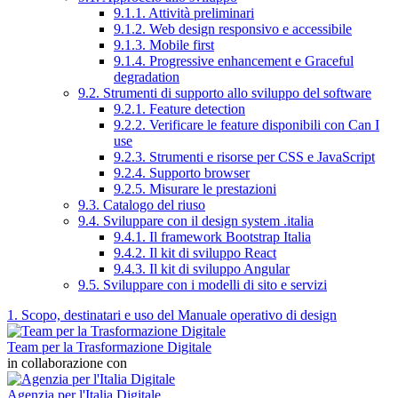
9.1.1. Attività preliminari
9.1.2. Web design responsivo e accessibile
9.1.3. Mobile first
9.1.4. Progressive enhancement e Graceful
degradation
9.2. Strumenti di supporto allo sviluppo del software
9.2.1. Feature detection
9.2.2. Verificare le feature disponibili con Can I
use
9.2.3. Strumenti e risorse per CSS e JavaScript
9.2.4. Supporto browser
9.2.5. Misurare le prestazioni
9.3. Catalogo del riuso
9.4. Sviluppare con il design system .italia
9.4.1. Il framework Bootstrap Italia
9.4.2. Il kit di sviluppo React
9.4.3. Il kit di sviluppo Angular
9.5. Sviluppare con i modelli di sito e servizi
1. Scopo, destinatari e uso del Manuale operativo di design
Team per la Trasformazione Digitale
in collaborazione con
Agenzia per l'Italia Digitale