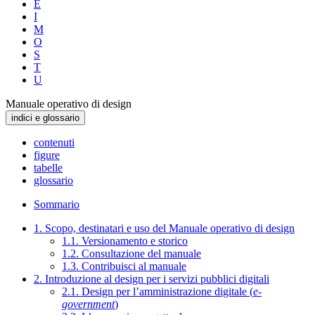
E
I
M
O
S
T
U
Manuale operativo di design
indici e glossario
contenuti
figure
tabelle
glossario
Sommario
1. Scopo, destinatari e uso del Manuale operativo di design
1.1. Versionamento e storico
1.2. Consultazione del manuale
1.3. Contribuisci al manuale
2. Introduzione al design per i servizi pubblici digitali
2.1. Design per l’amministrazione digitale (
e-
government
)