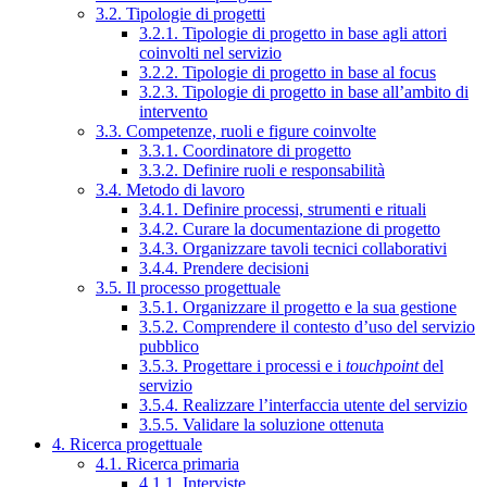
3.2. Tipologie di progetti
3.2.1. Tipologie di progetto in base agli attori
coinvolti nel servizio
3.2.2. Tipologie di progetto in base al focus
3.2.3. Tipologie di progetto in base all’ambito di
intervento
3.3. Competenze, ruoli e figure coinvolte
3.3.1. Coordinatore di progetto
3.3.2. Definire ruoli e responsabilità
3.4. Metodo di lavoro
3.4.1. Definire processi, strumenti e rituali
3.4.2. Curare la documentazione di progetto
3.4.3. Organizzare tavoli tecnici collaborativi
3.4.4. Prendere decisioni
3.5. Il processo progettuale
3.5.1. Organizzare il progetto e la sua gestione
3.5.2. Comprendere il contesto d’uso del servizio
pubblico
3.5.3. Progettare i processi e i
touchpoint
del
servizio
3.5.4. Realizzare l’interfaccia utente del servizio
3.5.5. Validare la soluzione ottenuta
4. Ricerca progettuale
4.1. Ricerca primaria
4.1.1. Interviste