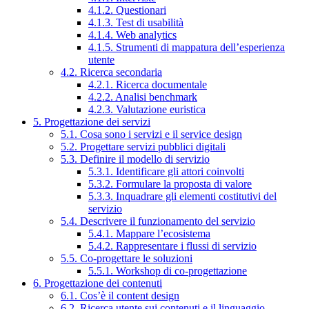
4.1.2. Questionari
4.1.3. Test di usabilità
4.1.4. Web analytics
4.1.5. Strumenti di mappatura dell’esperienza
utente
4.2. Ricerca secondaria
4.2.1. Ricerca documentale
4.2.2. Analisi benchmark
4.2.3. Valutazione euristica
5. Progettazione dei servizi
5.1. Cosa sono i servizi e il service design
5.2. Progettare servizi pubblici digitali
5.3. Definire il modello di servizio
5.3.1. Identificare gli attori coinvolti
5.3.2. Formulare la proposta di valore
5.3.3. Inquadrare gli elementi costitutivi del
servizio
5.4. Descrivere il funzionamento del servizio
5.4.1. Mappare l’ecosistema
5.4.2. Rappresentare i flussi di servizio
5.5. Co-progettare le soluzioni
5.5.1. Workshop di co-progettazione
6. Progettazione dei contenuti
6.1. Cos’è il content design
6.2. Ricerca utente sui contenuti e il linguaggio