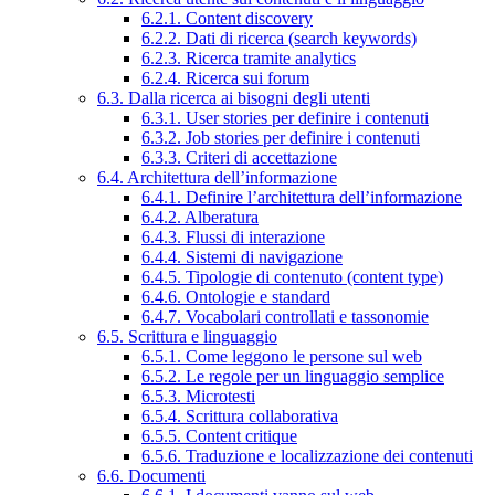
6.2.1. Content discovery
6.2.2. Dati di ricerca (search keywords)
6.2.3. Ricerca tramite analytics
6.2.4. Ricerca sui forum
6.3. Dalla ricerca ai bisogni degli utenti
6.3.1. User stories per definire i contenuti
6.3.2. Job stories per definire i contenuti
6.3.3. Criteri di accettazione
6.4. Architettura dell’informazione
6.4.1. Definire l’architettura dell’informazione
6.4.2. Alberatura
6.4.3. Flussi di interazione
6.4.4. Sistemi di navigazione
6.4.5. Tipologie di contenuto (content type)
6.4.6. Ontologie e standard
6.4.7. Vocabolari controllati e tassonomie
6.5. Scrittura e linguaggio
6.5.1. Come leggono le persone sul web
6.5.2. Le regole per un linguaggio semplice
6.5.3. Microtesti
6.5.4. Scrittura collaborativa
6.5.5. Content critique
6.5.6. Traduzione e localizzazione dei contenuti
6.6. Documenti