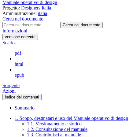
Manuale operativo di design
Progetto:
Designers Italia
Amministrazione:
italia
Cerca nel documento
Cerca nel documento
Informazioni
versione-corrente
Scarica
pdf
html
epub
Sorgente
Azioni
indice dei contenuti
Sommario
1. Scopo, destinatari e uso del Manuale operativo di design
1.1. Versionamento e storico
1.2. Consultazione del manuale
1.3. Contribuisci al manuale