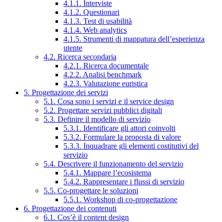
4.1.1. Interviste
4.1.2. Questionari
4.1.3. Test di usabilità
4.1.4. Web analytics
4.1.5. Strumenti di mappatura dell’esperienza
utente
4.2. Ricerca secondaria
4.2.1. Ricerca documentale
4.2.2. Analisi benchmark
4.2.3. Valutazione euristica
5. Progettazione dei servizi
5.1. Cosa sono i servizi e il service design
5.2. Progettare servizi pubblici digitali
5.3. Definire il modello di servizio
5.3.1. Identificare gli attori coinvolti
5.3.2. Formulare la proposta di valore
5.3.3. Inquadrare gli elementi costitutivi del
servizio
5.4. Descrivere il funzionamento del servizio
5.4.1. Mappare l’ecosistema
5.4.2. Rappresentare i flussi di servizio
5.5. Co-progettare le soluzioni
5.5.1. Workshop di co-progettazione
6. Progettazione dei contenuti
6.1. Cos’è il content design