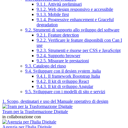
9.1.1. Attività preliminari
9.1.2. Web design responsivo e accessibile
9.1.3. Mobile first
9.1.4. Progressive enhancement e Graceful
degradation
9.2. Strumenti di supporto allo sviluppo del software
9.2.1. Feature detection
9.2.2. Verificare le feature disponibili con Can I
use
9.2.3. Strumenti e risorse per CSS e JavaScript
9.2.4. Supporto browser
9.2.5. Misurare le prestazioni
9.3. Catalogo del riuso
9.4. Sviluppare con il design system .italia
9.4.1. Il framework Bootstrap Italia
9.4.2. Il kit di sviluppo React
9.4.3. Il kit di sviluppo Angular
9.5. Sviluppare con i modelli di sito e servizi
1. Scopo, destinatari e uso del Manuale operativo di design
Team per la Trasformazione Digitale
in collaborazione con
Agenzia per l'Italia Digitale