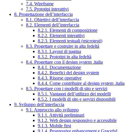
7.4. Wireframe
7.5. Prototipi interattivi
8. Progettazione dell’interfaccia
8.1. Obiettivi dell’interfaccia
8.2. Elementi dell’interfaccia
8.2.1. Elementi di composizione
8.2.2. Elementi interattivi
8.2.3. Elementi testuali (microtesti)
8.3. Progettare e costruire in alta fedeltà
8.3.1. Layout di pagina
8.3.2. Prototipi in alta fedeltà
8.4. Progettare con il design system .italia
8.4.1. Documentazione
8.4.2. Benefici del design system
8.4.3. Risorse operative
8.4.4. Come contribuire al design system .italia
8.5. Progettare con i modelli di sito e servizi
8.5.1. Vantaggi dell’utilizzo dei modelli
8.5.2. I modelli di sito e servizi disponibili
9. Sviluppo dell’interfaccia
9.1. Approccio allo sviluppo
9.1.1. Attività preliminari
9.1.2. Web design responsivo e accessibile
9.1.3. Mobile first
9.1.4. Progressive enhancement e Graceful