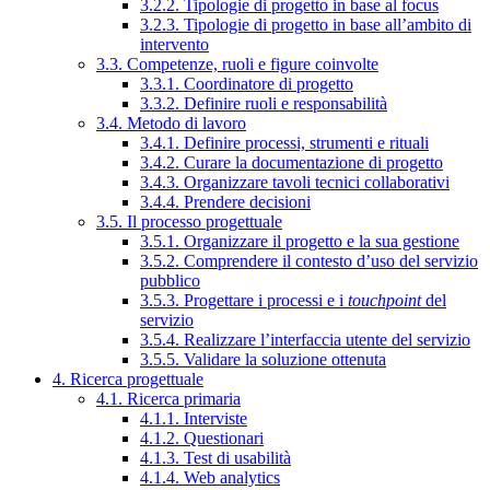
3.2.2. Tipologie di progetto in base al focus
3.2.3. Tipologie di progetto in base all’ambito di
intervento
3.3. Competenze, ruoli e figure coinvolte
3.3.1. Coordinatore di progetto
3.3.2. Definire ruoli e responsabilità
3.4. Metodo di lavoro
3.4.1. Definire processi, strumenti e rituali
3.4.2. Curare la documentazione di progetto
3.4.3. Organizzare tavoli tecnici collaborativi
3.4.4. Prendere decisioni
3.5. Il processo progettuale
3.5.1. Organizzare il progetto e la sua gestione
3.5.2. Comprendere il contesto d’uso del servizio
pubblico
3.5.3. Progettare i processi e i
touchpoint
del
servizio
3.5.4. Realizzare l’interfaccia utente del servizio
3.5.5. Validare la soluzione ottenuta
4. Ricerca progettuale
4.1. Ricerca primaria
4.1.1. Interviste
4.1.2. Questionari
4.1.3. Test di usabilità
4.1.4. Web analytics