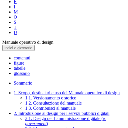
E
I
M
O
S
T
U
Manuale operativo di design
indici e glossario
contenuti
figure
tabelle
glossario
Sommario
1. Scopo, destinatari e uso del Manuale operativo di design
1.1. Versionamento e storico
1.2. Consultazione del manuale
1.3. Contribuisci al manuale
2. Introduzione al design per i servizi pubblici digitali
2.1. Design per l’amministrazione digitale (
e-
government
)