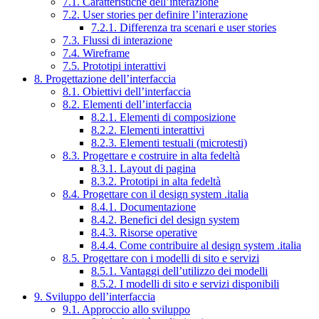
7.1. Caratteristiche dell’interazione
7.2. User stories per definire l’interazione
7.2.1. Differenza tra scenari e user stories
7.3. Flussi di interazione
7.4. Wireframe
7.5. Prototipi interattivi
8. Progettazione dell’interfaccia
8.1. Obiettivi dell’interfaccia
8.2. Elementi dell’interfaccia
8.2.1. Elementi di composizione
8.2.2. Elementi interattivi
8.2.3. Elementi testuali (microtesti)
8.3. Progettare e costruire in alta fedeltà
8.3.1. Layout di pagina
8.3.2. Prototipi in alta fedeltà
8.4. Progettare con il design system .italia
8.4.1. Documentazione
8.4.2. Benefici del design system
8.4.3. Risorse operative
8.4.4. Come contribuire al design system .italia
8.5. Progettare con i modelli di sito e servizi
8.5.1. Vantaggi dell’utilizzo dei modelli
8.5.2. I modelli di sito e servizi disponibili
9. Sviluppo dell’interfaccia
9.1. Approccio allo sviluppo