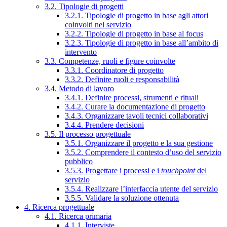
3.2. Tipologie di progetti
3.2.1. Tipologie di progetto in base agli attori
coinvolti nel servizio
3.2.2. Tipologie di progetto in base al focus
3.2.3. Tipologie di progetto in base all’ambito di
intervento
3.3. Competenze, ruoli e figure coinvolte
3.3.1. Coordinatore di progetto
3.3.2. Definire ruoli e responsabilità
3.4. Metodo di lavoro
3.4.1. Definire processi, strumenti e rituali
3.4.2. Curare la documentazione di progetto
3.4.3. Organizzare tavoli tecnici collaborativi
3.4.4. Prendere decisioni
3.5. Il processo progettuale
3.5.1. Organizzare il progetto e la sua gestione
3.5.2. Comprendere il contesto d’uso del servizio
pubblico
3.5.3. Progettare i processi e i
touchpoint
del
servizio
3.5.4. Realizzare l’interfaccia utente del servizio
3.5.5. Validare la soluzione ottenuta
4. Ricerca progettuale
4.1. Ricerca primaria
4.1.1. Interviste