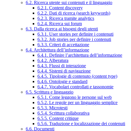
6.2. Ricerca utente sui contenuti e il linguaggio
6.2.1. Content discovery
6.2.2. Dati di ricerca (search keywords)
6.2.3. Ricerca tramite analytics
6.2.4. Ricerca sui forum
6.3. Dalla ricerca ai bisogni degli utenti
6.3.1. User stories per definire i contenuti
6.3.2. Job stories per definire i contenuti
6.3.3. Criteri di accettazione
6.4. Architettura dell’informazione
6.4.1. Definire l’architettura dell’informazione
6.4.2. Alberatura
6.4.3. Flussi di interazione
6.4.4. Sistemi di navigazione
6.4.5. Tipologie di contenuto (content type)
6.4.6. Ontologie e standard
6.4.7. Vocabolari controllati e tassonomie
6.5. Scrittura e linguaggio
6.5.1. Come leggono le persone sul web
6.5.2. Le regole per un linguaggio semplice
6.5.3. Microtesti
6.5.4. Scrittura collaborativa
6.5.5. Content critique
6.5.6. Traduzione e localizzazione dei contenuti
6.6. Documenti