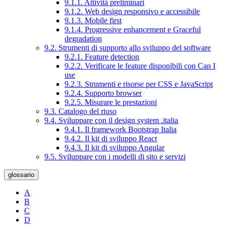
9.1.1. Attività preliminari
9.1.2. Web design responsivo e accessibile
9.1.3. Mobile first
9.1.4. Progressive enhancement e Graceful
degradation
9.2. Strumenti di supporto allo sviluppo del software
9.2.1. Feature detection
9.2.2. Verificare le feature disponibili con Can I
use
9.2.3. Strumenti e risorse per CSS e JavaScript
9.2.4. Supporto browser
9.2.5. Misurare le prestazioni
9.3. Catalogo del riuso
9.4. Sviluppare con il design system .italia
9.4.1. Il framework Bootstrap Italia
9.4.2. Il kit di sviluppo React
9.4.3. Il kit di sviluppo Angular
9.5. Sviluppare con i modelli di sito e servizi
glossario
A
B
C
D