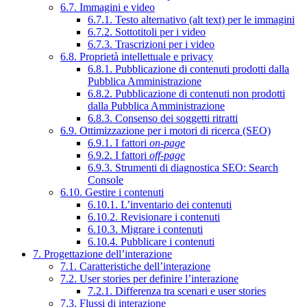
6.7. Immagini e video
6.7.1. Testo alternativo (alt text) per le immagini
6.7.2. Sottotitoli per i video
6.7.3. Trascrizioni per i video
6.8. Proprietà intellettuale e privacy
6.8.1. Pubblicazione di contenuti prodotti dalla
Pubblica Amministrazione
6.8.2. Pubblicazione di contenuti non prodotti
dalla Pubblica Amministrazione
6.8.3. Consenso dei soggetti ritratti
6.9. Ottimizzazione per i motori di ricerca (SEO)
6.9.1. I fattori
on-page
6.9.2. I fattori
off-page
6.9.3. Strumenti di diagnostica SEO: Search
Console
6.10. Gestire i contenuti
6.10.1. L’inventario dei contenuti
6.10.2. Revisionare i contenuti
6.10.3. Migrare i contenuti
6.10.4. Pubblicare i contenuti
7. Progettazione dell’interazione
7.1. Caratteristiche dell’interazione
7.2. User stories per definire l’interazione
7.2.1. Differenza tra scenari e user stories
7.3. Flussi di interazione