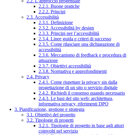
2.2. L’approccio progettuale
2.2.1. Buone pratiche
2.2.2. Principi
2.3. Accessibilità
2.3.1. Definizione
2.3.2. Accessibilità by design
2.3.3. Principi per l’accessibilità
2.3.4. Linee guida e criteri di successo
2.3.5. Come rilasciare una dichiarazione di
accessibilità
2.3.6. Meccanismo di feedback e procedura di
attuazione
2.3.7. Obiettivi accessibilità
2.3.8. Normativa e approfondimenti
2.4. Privacy
2.4.1. Come rispettare la privacy sin dalla
progettazione di un sito o servizio digitale
2.4.2. Richiedi il consenso quando necessario
2.4.3. Le basi del sito web: architettura,
informativa privacy, riferimenti DPO
3. Pianificazione, gestione e strategia
3.1. Obiettivi del progetto
3.2. Tipologie di progetti
3.2.1. Tipologie di progetto in base agli attori
coinvolti nel servizio