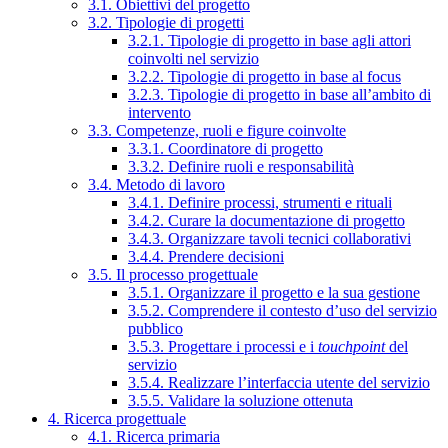
3.1. Obiettivi del progetto
3.2. Tipologie di progetti
3.2.1. Tipologie di progetto in base agli attori
coinvolti nel servizio
3.2.2. Tipologie di progetto in base al focus
3.2.3. Tipologie di progetto in base all’ambito di
intervento
3.3. Competenze, ruoli e figure coinvolte
3.3.1. Coordinatore di progetto
3.3.2. Definire ruoli e responsabilità
3.4. Metodo di lavoro
3.4.1. Definire processi, strumenti e rituali
3.4.2. Curare la documentazione di progetto
3.4.3. Organizzare tavoli tecnici collaborativi
3.4.4. Prendere decisioni
3.5. Il processo progettuale
3.5.1. Organizzare il progetto e la sua gestione
3.5.2. Comprendere il contesto d’uso del servizio
pubblico
3.5.3. Progettare i processi e i
touchpoint
del
servizio
3.5.4. Realizzare l’interfaccia utente del servizio
3.5.5. Validare la soluzione ottenuta
4. Ricerca progettuale
4.1. Ricerca primaria