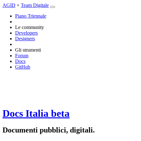
AGID
+
Team Digitale
Piano Triennale
Le community
Developers
Designers
Gli strumenti
Forum
Docs
GitHub
Docs Italia
beta
Documenti pubblici, digitali.