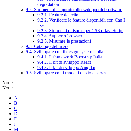
degradation
9.2. Strumenti di supporto allo sviluppo del software
9.2.1. Feature detection
9.2.2. Verificare le feature disponibili con Can I
use
9.2.3. Strumenti e risorse per CSS e JavaScript
9.2.4. Supporto browser
9.2.5. Misurare le prestazioni
9.3. Catalogo del riuso
9.4. Sviluppare con il design system .italia
9.4.1. Il framework Bootstrap Italia
9.4.2. Il kit di sviluppo React
9.4.3. Il kit di sviluppo Angular
9.5. Sviluppare con i modelli di sito e servizi
None
None
A
B
C
D
E
I
M