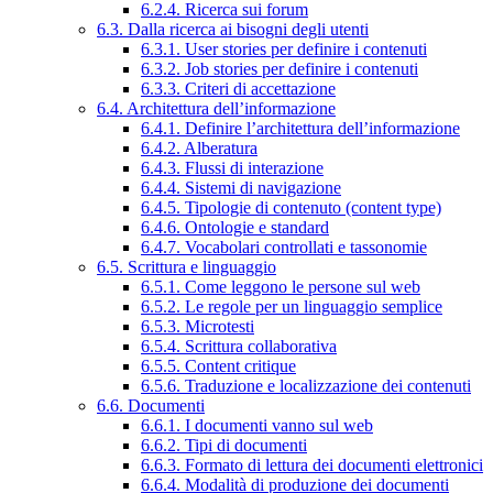
6.2.4. Ricerca sui forum
6.3. Dalla ricerca ai bisogni degli utenti
6.3.1. User stories per definire i contenuti
6.3.2. Job stories per definire i contenuti
6.3.3. Criteri di accettazione
6.4. Architettura dell’informazione
6.4.1. Definire l’architettura dell’informazione
6.4.2. Alberatura
6.4.3. Flussi di interazione
6.4.4. Sistemi di navigazione
6.4.5. Tipologie di contenuto (content type)
6.4.6. Ontologie e standard
6.4.7. Vocabolari controllati e tassonomie
6.5. Scrittura e linguaggio
6.5.1. Come leggono le persone sul web
6.5.2. Le regole per un linguaggio semplice
6.5.3. Microtesti
6.5.4. Scrittura collaborativa
6.5.5. Content critique
6.5.6. Traduzione e localizzazione dei contenuti
6.6. Documenti
6.6.1. I documenti vanno sul web
6.6.2. Tipi di documenti
6.6.3. Formato di lettura dei documenti elettronici
6.6.4. Modalità di produzione dei documenti