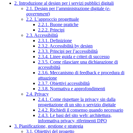
2. Introduzione al design per i servizi pubblici digitali
2.1. Design per l’amministrazione digitale (
e-
government
)
2.2. L’approccio progettuale
2.2.1. Buone pratiche
2.2.2. Principi
2.3. Accessibilità
2.3.1. Definizione
2.3.2. Accessibilità by design
2.3.3. Principi per l’accessibilità
2.3.4. Linee guida e criteri di successo
2.3.5. Come rilasciare una dichiarazione di
accessibilità
2.3.6. Meccanismo di feedback e procedura di
attuazione
2.3.7. Obiettivi accessibilità
2.3.8. Normativa e approfondimenti
2.4. Privacy
2.4.1. Come rispettare la privacy sin dalla
progettazione di un sito o servizio digitale
2.4.2. Richiedi il consenso quando necessario
2.4.3. Le basi del sito web: architettura,
informativa privacy, riferimenti DPO
3. Pianificazione, gestione e strategia
3.1. Obiettivi del progetto