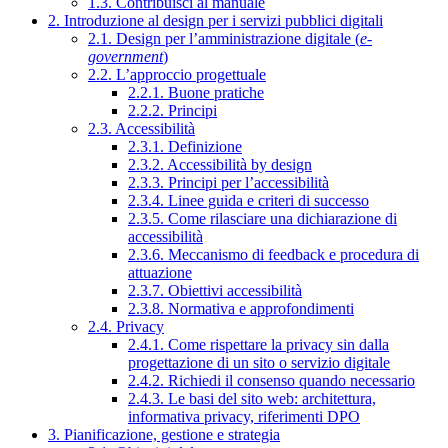
1.3. Contribuisci al manuale
2. Introduzione al design per i servizi pubblici digitali
2.1. Design per l’amministrazione digitale (
e-
government
)
2.2. L’approccio progettuale
2.2.1. Buone pratiche
2.2.2. Principi
2.3. Accessibilità
2.3.1. Definizione
2.3.2. Accessibilità by design
2.3.3. Principi per l’accessibilità
2.3.4. Linee guida e criteri di successo
2.3.5. Come rilasciare una dichiarazione di
accessibilità
2.3.6. Meccanismo di feedback e procedura di
attuazione
2.3.7. Obiettivi accessibilità
2.3.8. Normativa e approfondimenti
2.4. Privacy
2.4.1. Come rispettare la privacy sin dalla
progettazione di un sito o servizio digitale
2.4.2. Richiedi il consenso quando necessario
2.4.3. Le basi del sito web: architettura,
informativa privacy, riferimenti DPO
3. Pianificazione, gestione e strategia