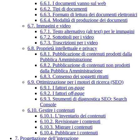
6.6.1. I documenti vanno sul web
6.6.2. Tipi di documenti
6.6.3. Formato di lettura dei documenti elettronici
6.6.4. Modalità di produzione dei documenti
6.7. Immagini e video
6.7.1. Testo alternativo (alt text) per le immagini
6.7.2. Sottotitoli per i video
6.7.3. Trascrizioni per i video
6.8. Proprietà intellettuale e privacy
6.8.1. Pubblicazione di contenuti prodotti dalla
Pubblica Amministrazione
6.8.2. Pubblicazione di contenuti non prodotti
dalla Pubblica Amministrazione
6.8.3. Consenso dei soggetti ritratti
6.9. Ottimizzazione per i motori di ricerca (SEO)
6.9.1. I fattori
on-page
6.9.2. I fattori
off-page
6.9.3. Strumenti di diagnostica SEO: Search
Console
6.10. Gestire i contenuti
6.10.1. L’inventario dei contenuti
6.10.2. Revisionare i contenuti
6.10.3. Migrare i contenuti
6.10.4. Pubblicare i contenuti
7. Progettazione dell’interazione