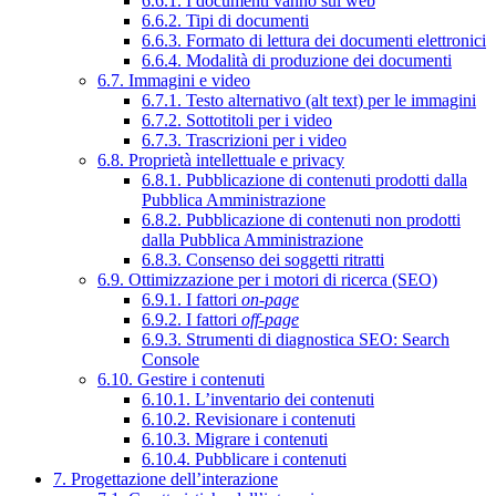
6.6.1. I documenti vanno sul web
6.6.2. Tipi di documenti
6.6.3. Formato di lettura dei documenti elettronici
6.6.4. Modalità di produzione dei documenti
6.7. Immagini e video
6.7.1. Testo alternativo (alt text) per le immagini
6.7.2. Sottotitoli per i video
6.7.3. Trascrizioni per i video
6.8. Proprietà intellettuale e privacy
6.8.1. Pubblicazione di contenuti prodotti dalla
Pubblica Amministrazione
6.8.2. Pubblicazione di contenuti non prodotti
dalla Pubblica Amministrazione
6.8.3. Consenso dei soggetti ritratti
6.9. Ottimizzazione per i motori di ricerca (SEO)
6.9.1. I fattori
on-page
6.9.2. I fattori
off-page
6.9.3. Strumenti di diagnostica SEO: Search
Console
6.10. Gestire i contenuti
6.10.1. L’inventario dei contenuti
6.10.2. Revisionare i contenuti
6.10.3. Migrare i contenuti
6.10.4. Pubblicare i contenuti
7. Progettazione dell’interazione