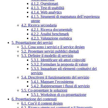
4.1.2. Questionari
4.1.3. Test di usabilità
4.1.4. Web analytics
4.1.5. Strumenti di mappatura dell’esperienza
utente
4.2. Ricerca secondaria
4.2.1. Ricerca documentale
4.2.2. Analisi benchmark
4.2.3. Valutazione euristica
5. Progettazione dei servizi
5.1. Cosa sono i servizi e il service design
5.2. Progettare servizi pubblici digitali
5.3. Definire il modello di servizio
5.3.1. Identificare gli attori coinvolti
5.3.2. Formulare la proposta di valore
5.3.3. Inquadrare gli elementi costitutivi del
servizio
5.4. Descrivere il funzionamento del servizio
5.4.1. Mappare l’ecosistema
5.4.2. Rappresentare i flussi di servizio
5.5. Co-progettare le soluzioni
5.5.1. Workshop di co-progettazione
6. Progettazione dei contenuti
6.1. Cos’è il content design
6.2. Ricerca utente sui contenuti e il linguaggio