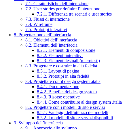
7.1. Caratteristiche dell’interazione
7.2. User stories per definire l’interazione
7.2.1. Differenza tra scenari e user stories
7.3. Flussi di interazione
7.4. Wireframe
7.5. Prototipi interattivi
8. Progettazione dell’interfaccia
8.1. Obiettivi dell’interfaccia
8.2. Elementi dell’interfaccia
8.2.1. Elementi di composizione
8.2.2. Elementi interattivi
8.2.3. Elementi testuali (microtesti)
8.3. Progettare e costruire in alta fedeltà
8.3.1. Layout di pagina
8.3.2. Prototipi in alta fedeltà
8.4. Progettare con il design system .italia
8.4.1. Documentazione
8.4.2. Benefici del design system
8.4.3. Risorse operative
8.4.4. Come contribuire al design system .italia
8.5. Progettare con i modelli di sito e servizi
8.5.1. Vantaggi dell’utilizzo dei modelli
8.5.2. I modelli di sito e servizi disponibili
9. Sviluppo dell’interfaccia
9.1. Approccio allo sviluppo