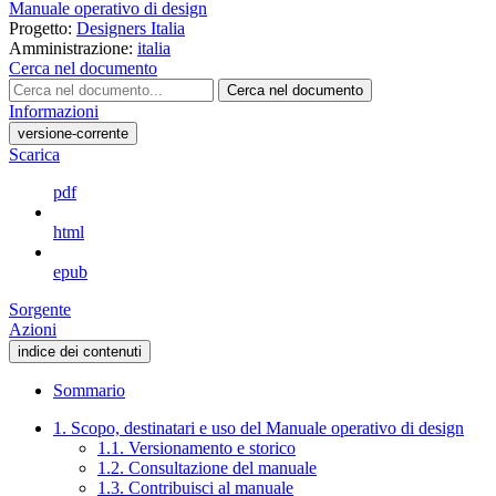
Manuale operativo di design
Progetto:
Designers Italia
Amministrazione:
italia
Cerca nel documento
Cerca nel documento
Informazioni
versione-corrente
Scarica
pdf
html
epub
Sorgente
Azioni
indice dei contenuti
Sommario
1. Scopo, destinatari e uso del Manuale operativo di design
1.1. Versionamento e storico
1.2. Consultazione del manuale
1.3. Contribuisci al manuale