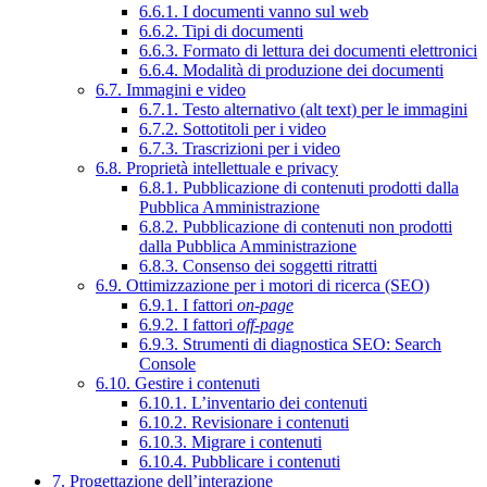
6.6.1. I documenti vanno sul web
6.6.2. Tipi di documenti
6.6.3. Formato di lettura dei documenti elettronici
6.6.4. Modalità di produzione dei documenti
6.7. Immagini e video
6.7.1. Testo alternativo (alt text) per le immagini
6.7.2. Sottotitoli per i video
6.7.3. Trascrizioni per i video
6.8. Proprietà intellettuale e privacy
6.8.1. Pubblicazione di contenuti prodotti dalla
Pubblica Amministrazione
6.8.2. Pubblicazione di contenuti non prodotti
dalla Pubblica Amministrazione
6.8.3. Consenso dei soggetti ritratti
6.9. Ottimizzazione per i motori di ricerca (SEO)
6.9.1. I fattori
on-page
6.9.2. I fattori
off-page
6.9.3. Strumenti di diagnostica SEO: Search
Console
6.10. Gestire i contenuti
6.10.1. L’inventario dei contenuti
6.10.2. Revisionare i contenuti
6.10.3. Migrare i contenuti
6.10.4. Pubblicare i contenuti
7. Progettazione dell’interazione