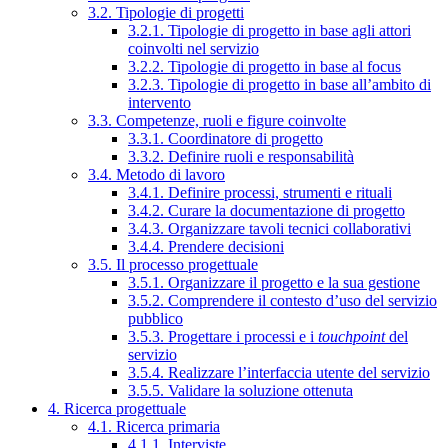
3.2. Tipologie di progetti
3.2.1. Tipologie di progetto in base agli attori
coinvolti nel servizio
3.2.2. Tipologie di progetto in base al focus
3.2.3. Tipologie di progetto in base all’ambito di
intervento
3.3. Competenze, ruoli e figure coinvolte
3.3.1. Coordinatore di progetto
3.3.2. Definire ruoli e responsabilità
3.4. Metodo di lavoro
3.4.1. Definire processi, strumenti e rituali
3.4.2. Curare la documentazione di progetto
3.4.3. Organizzare tavoli tecnici collaborativi
3.4.4. Prendere decisioni
3.5. Il processo progettuale
3.5.1. Organizzare il progetto e la sua gestione
3.5.2. Comprendere il contesto d’uso del servizio
pubblico
3.5.3. Progettare i processi e i
touchpoint
del
servizio
3.5.4. Realizzare l’interfaccia utente del servizio
3.5.5. Validare la soluzione ottenuta
4. Ricerca progettuale
4.1. Ricerca primaria
4.1.1. Interviste