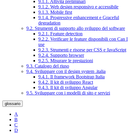
9.1.1. Attività preliminari
9.1.2. Web design responsivo e accessibile
9.1.3. Mobile first
9.1.4. Progressive enhancement e Graceful
degradation
9.2. Strumenti di supporto allo sviluppo del software
9.2.1. Feature detection
9.2.2. Verificare le feature disponibili con Can I
use
9.2.3. Strumenti e risorse per CSS e JavaScript
9.2.4. Supporto browser
9.2.5. Misurare le prestazioni
9.3. Catalogo del riuso
9.4. Sviluppare con il design system .italia
9.4.1. Il framework Bootstrap Italia
9.4.2. Il kit di sviluppo React
9.4.3. Il kit di sviluppo Angular
9.5. Sviluppare con i modelli di sito e servizi
glossario
A
B
C
D