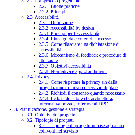
2.2. L’approccio progettuale
2.2.1. Buone pratiche
2.2.2. Principi
2.3. Accessibilità
2.3.1. Definizione
2.3.2. Accessibilità by design
2.3.3. Principi per l’accessibilità
2.3.4. Linee guida e criteri di successo
2.3.5. Come rilasciare una dichiarazione di
accessibilità
2.3.6. Meccanismo di feedback e procedura di
attuazione
2.3.7. Obiettivi accessibilità
2.3.8. Normativa e approfondimenti
2.4. Privacy
2.4.1. Come rispettare la privacy sin dalla
progettazione di un sito o servizio digitale
2.4.2. Richiedi il consenso quando necessario
2.4.3. Le basi del sito web: architettura,
informativa privacy, riferimenti DPO
3. Pianificazione, gestione e strategia
3.1. Obiettivi del progetto
3.2. Tipologie di progetti
3.2.1. Tipologie di progetto in base agli attori
coinvolti nel servizio