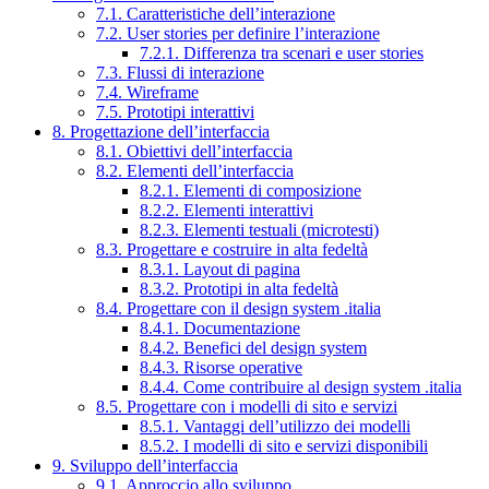
7.1. Caratteristiche dell’interazione
7.2. User stories per definire l’interazione
7.2.1. Differenza tra scenari e user stories
7.3. Flussi di interazione
7.4. Wireframe
7.5. Prototipi interattivi
8. Progettazione dell’interfaccia
8.1. Obiettivi dell’interfaccia
8.2. Elementi dell’interfaccia
8.2.1. Elementi di composizione
8.2.2. Elementi interattivi
8.2.3. Elementi testuali (microtesti)
8.3. Progettare e costruire in alta fedeltà
8.3.1. Layout di pagina
8.3.2. Prototipi in alta fedeltà
8.4. Progettare con il design system .italia
8.4.1. Documentazione
8.4.2. Benefici del design system
8.4.3. Risorse operative
8.4.4. Come contribuire al design system .italia
8.5. Progettare con i modelli di sito e servizi
8.5.1. Vantaggi dell’utilizzo dei modelli
8.5.2. I modelli di sito e servizi disponibili
9. Sviluppo dell’interfaccia
9.1. Approccio allo sviluppo