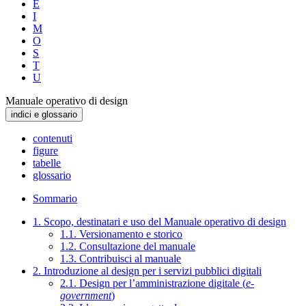
E
I
M
O
S
T
U
Manuale operativo di design
indici e glossario
contenuti
figure
tabelle
glossario
Sommario
1. Scopo, destinatari e uso del Manuale operativo di design
1.1. Versionamento e storico
1.2. Consultazione del manuale
1.3. Contribuisci al manuale
2. Introduzione al design per i servizi pubblici digitali
2.1. Design per l’amministrazione digitale (
e-
government
)