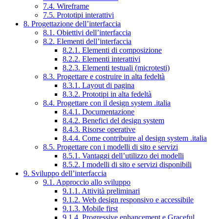
7.4. Wireframe
7.5. Prototipi interattivi
8. Progettazione dell’interfaccia
8.1. Obiettivi dell’interfaccia
8.2. Elementi dell’interfaccia
8.2.1. Elementi di composizione
8.2.2. Elementi interattivi
8.2.3. Elementi testuali (microtesti)
8.3. Progettare e costruire in alta fedeltà
8.3.1. Layout di pagina
8.3.2. Prototipi in alta fedeltà
8.4. Progettare con il design system .italia
8.4.1. Documentazione
8.4.2. Benefici del design system
8.4.3. Risorse operative
8.4.4. Come contribuire al design system .italia
8.5. Progettare con i modelli di sito e servizi
8.5.1. Vantaggi dell’utilizzo dei modelli
8.5.2. I modelli di sito e servizi disponibili
9. Sviluppo dell’interfaccia
9.1. Approccio allo sviluppo
9.1.1. Attività preliminari
9.1.2. Web design responsivo e accessibile
9.1.3. Mobile first
9.1.4. Progressive enhancement e Graceful