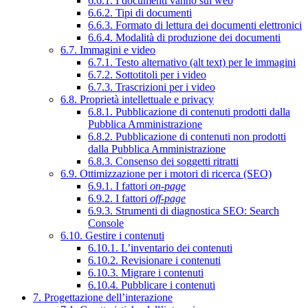
6.6.1. I documenti vanno sul web
6.6.2. Tipi di documenti
6.6.3. Formato di lettura dei documenti elettronici
6.6.4. Modalità di produzione dei documenti
6.7. Immagini e video
6.7.1. Testo alternativo (alt text) per le immagini
6.7.2. Sottotitoli per i video
6.7.3. Trascrizioni per i video
6.8. Proprietà intellettuale e privacy
6.8.1. Pubblicazione di contenuti prodotti dalla
Pubblica Amministrazione
6.8.2. Pubblicazione di contenuti non prodotti
dalla Pubblica Amministrazione
6.8.3. Consenso dei soggetti ritratti
6.9. Ottimizzazione per i motori di ricerca (SEO)
6.9.1. I fattori
on-page
6.9.2. I fattori
off-page
6.9.3. Strumenti di diagnostica SEO: Search
Console
6.10. Gestire i contenuti
6.10.1. L’inventario dei contenuti
6.10.2. Revisionare i contenuti
6.10.3. Migrare i contenuti
6.10.4. Pubblicare i contenuti
7. Progettazione dell’interazione