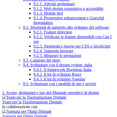
9.1.1. Attività preliminari
9.1.2. Web design responsivo e accessibile
9.1.3. Mobile first
9.1.4. Progressive enhancement e Graceful
degradation
9.2. Strumenti di supporto allo sviluppo del software
9.2.1. Feature detection
9.2.2. Verificare le feature disponibili con Can I
use
9.2.3. Strumenti e risorse per CSS e JavaScript
9.2.4. Supporto browser
9.2.5. Misurare le prestazioni
9.3. Catalogo del riuso
9.4. Sviluppare con il design system .italia
9.4.1. Il framework Bootstrap Italia
9.4.2. Il kit di sviluppo React
9.4.3. Il kit di sviluppo Angular
9.5. Sviluppare con i modelli di sito e servizi
1. Scopo, destinatari e uso del Manuale operativo di design
Team per la Trasformazione Digitale
in collaborazione con
Agenzia per l'Italia Digitale