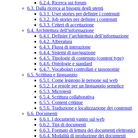
6.2.4. Ricerca sui forum
6.3. Dalla ricerca ai bisogni degli utenti
6.3.1. User stories per definire i contenuti
6.3.2. Job stories per definire i contenuti
6.3.3. Criteri di accettazione
6.4. Architettura dell’informazione
6.4.1. Definire l’architettura dell’informazione
6.4.2. Alberatura
6.4.3. Flussi di interazione
6.4.4. Sistemi di navigazione
6.4.5. Tipologie di contenuto (content type)
6.4.6. Ontologie e standard
6.4.7. Vocabolari controllati e tassonomie
6.5. Scrittura e linguaggio
6.5.1. Come leggono le persone sul web
6.5.2. Le regole per un linguaggio semplice
6.5.3. Microtesti
6.5.4. Scrittura collaborativa
6.5.5. Content critique
6.5.6. Traduzione e localizzazione dei contenuti
6.6. Documenti
6.6.1. I documenti vanno sul web
6.6.2. Tipi di documenti
6.6.3. Formato di lettura dei documenti elettronici
6.6.4. Modalità di produzione dei documenti