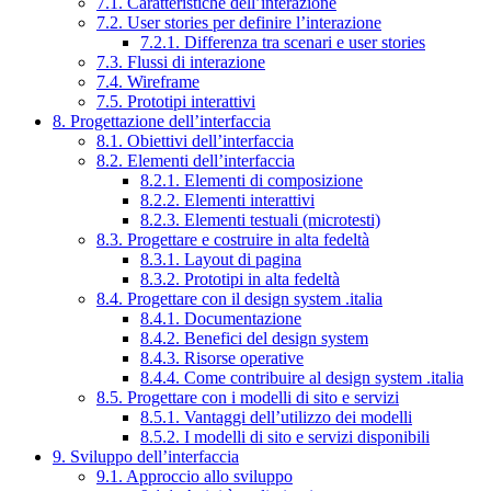
7.1. Caratteristiche dell’interazione
7.2. User stories per definire l’interazione
7.2.1. Differenza tra scenari e user stories
7.3. Flussi di interazione
7.4. Wireframe
7.5. Prototipi interattivi
8. Progettazione dell’interfaccia
8.1. Obiettivi dell’interfaccia
8.2. Elementi dell’interfaccia
8.2.1. Elementi di composizione
8.2.2. Elementi interattivi
8.2.3. Elementi testuali (microtesti)
8.3. Progettare e costruire in alta fedeltà
8.3.1. Layout di pagina
8.3.2. Prototipi in alta fedeltà
8.4. Progettare con il design system .italia
8.4.1. Documentazione
8.4.2. Benefici del design system
8.4.3. Risorse operative
8.4.4. Come contribuire al design system .italia
8.5. Progettare con i modelli di sito e servizi
8.5.1. Vantaggi dell’utilizzo dei modelli
8.5.2. I modelli di sito e servizi disponibili
9. Sviluppo dell’interfaccia
9.1. Approccio allo sviluppo