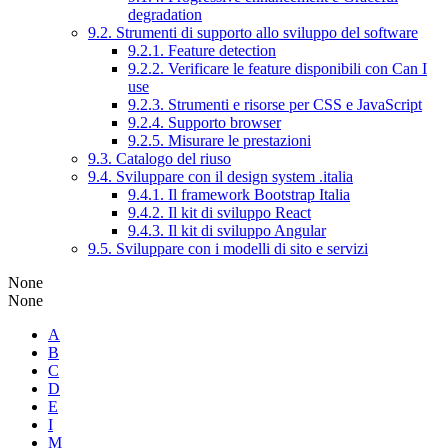
degradation
9.2. Strumenti di supporto allo sviluppo del software
9.2.1. Feature detection
9.2.2. Verificare le feature disponibili con Can I
use
9.2.3. Strumenti e risorse per CSS e JavaScript
9.2.4. Supporto browser
9.2.5. Misurare le prestazioni
9.3. Catalogo del riuso
9.4. Sviluppare con il design system .italia
9.4.1. Il framework Bootstrap Italia
9.4.2. Il kit di sviluppo React
9.4.3. Il kit di sviluppo Angular
9.5. Sviluppare con i modelli di sito e servizi
None
None
A
B
C
D
E
I
M