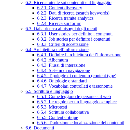
6.2. Ricerca utente sui contenuti e il linguaggio
6.2.1. Content discovery
6.2.2. Dati di ricerca (search keywords)
6.2.3. Ricerca tramite analytics
6.2.4. Ricerca sui forum
6.3. Dalla ricerca ai bisogni degli utenti
6.3.1. User stories per definire i contenuti
6.3.2. Job stories per definire i contenuti
6.3.3. Criteri di accettazione
6.4. Architettura dell’informazione
6.4.1. Definire l’architettura dell’informazione
6.4.2. Alberatura
6.4.3. Flussi di interazione
6.4.4. Sistemi di navigazione
6.4.5. Tipologie di contenuto (content type)
6.4.6. Ontologie e standard
6.4.7. Vocabolari controllati e tassonomie
6.5. Scrittura e linguaggio
6.5.1. Come leggono le persone sul web
6.5.2. Le regole per un linguaggio semplice
6.5.3. Microtesti
6.5.4. Scrittura collaborativa
6.5.5. Content critique
6.5.6. Traduzione e localizzazione dei contenuti
6.6. Documenti