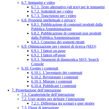
6.7. Immagini e video
6.7.1. Testo alternativo (alt text) per le immagini
6.7.2. Sottotitoli per i video
6.7.3. Trascrizioni per i video
6.8. Proprietà intellettuale e privacy
6.8.1. Pubblicazione di contenuti prodotti dalla
Pubblica Amministrazione
6.8.2. Pubblicazione di contenuti non prodotti
dalla Pubblica Amministrazione
6.8.3. Consenso dei soggetti ritratti
6.9. Ottimizzazione per i motori di ricerca (SEO)
6.9.1. I fattori
on-page
6.9.2. I fattori
off-page
6.9.3. Strumenti di diagnostica SEO: Search
Console
6.10. Gestire i contenuti
6.10.1. L’inventario dei contenuti
6.10.2. Revisionare i contenuti
6.10.3. Migrare i contenuti
6.10.4. Pubblicare i contenuti
7. Progettazione dell’interazione
7.1. Caratteristiche dell’interazione
7.2. User stories per definire l’interazione
7.2.1. Differenza tra scenari e user stories
7.3. Flussi di interazione