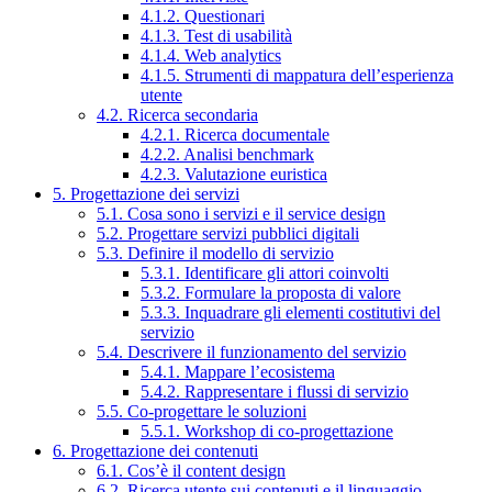
4.1.2. Questionari
4.1.3. Test di usabilità
4.1.4. Web analytics
4.1.5. Strumenti di mappatura dell’esperienza
utente
4.2. Ricerca secondaria
4.2.1. Ricerca documentale
4.2.2. Analisi benchmark
4.2.3. Valutazione euristica
5. Progettazione dei servizi
5.1. Cosa sono i servizi e il service design
5.2. Progettare servizi pubblici digitali
5.3. Definire il modello di servizio
5.3.1. Identificare gli attori coinvolti
5.3.2. Formulare la proposta di valore
5.3.3. Inquadrare gli elementi costitutivi del
servizio
5.4. Descrivere il funzionamento del servizio
5.4.1. Mappare l’ecosistema
5.4.2. Rappresentare i flussi di servizio
5.5. Co-progettare le soluzioni
5.5.1. Workshop di co-progettazione
6. Progettazione dei contenuti
6.1. Cos’è il content design
6.2. Ricerca utente sui contenuti e il linguaggio