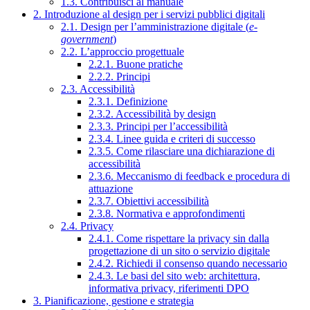
1.3. Contribuisci al manuale
2. Introduzione al design per i servizi pubblici digitali
2.1. Design per l’amministrazione digitale (
e-
government
)
2.2. L’approccio progettuale
2.2.1. Buone pratiche
2.2.2. Principi
2.3. Accessibilità
2.3.1. Definizione
2.3.2. Accessibilità by design
2.3.3. Principi per l’accessibilità
2.3.4. Linee guida e criteri di successo
2.3.5. Come rilasciare una dichiarazione di
accessibilità
2.3.6. Meccanismo di feedback e procedura di
attuazione
2.3.7. Obiettivi accessibilità
2.3.8. Normativa e approfondimenti
2.4. Privacy
2.4.1. Come rispettare la privacy sin dalla
progettazione di un sito o servizio digitale
2.4.2. Richiedi il consenso quando necessario
2.4.3. Le basi del sito web: architettura,
informativa privacy, riferimenti DPO
3. Pianificazione, gestione e strategia