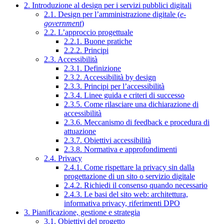
2. Introduzione al design per i servizi pubblici digitali
2.1. Design per l’amministrazione digitale (
e-
government
)
2.2. L’approccio progettuale
2.2.1. Buone pratiche
2.2.2. Principi
2.3. Accessibilità
2.3.1. Definizione
2.3.2. Accessibilità by design
2.3.3. Principi per l’accessibilità
2.3.4. Linee guida e criteri di successo
2.3.5. Come rilasciare una dichiarazione di
accessibilità
2.3.6. Meccanismo di feedback e procedura di
attuazione
2.3.7. Obiettivi accessibilità
2.3.8. Normativa e approfondimenti
2.4. Privacy
2.4.1. Come rispettare la privacy sin dalla
progettazione di un sito o servizio digitale
2.4.2. Richiedi il consenso quando necessario
2.4.3. Le basi del sito web: architettura,
informativa privacy, riferimenti DPO
3. Pianificazione, gestione e strategia
3.1. Obiettivi del progetto