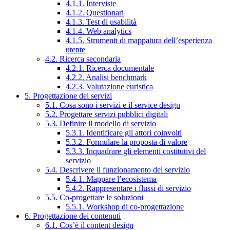
4.1.1. Interviste
4.1.2. Questionari
4.1.3. Test di usabilità
4.1.4. Web analytics
4.1.5. Strumenti di mappatura dell’esperienza
utente
4.2. Ricerca secondaria
4.2.1. Ricerca documentale
4.2.2. Analisi benchmark
4.2.3. Valutazione euristica
5. Progettazione dei servizi
5.1. Cosa sono i servizi e il service design
5.2. Progettare servizi pubblici digitali
5.3. Definire il modello di servizio
5.3.1. Identificare gli attori coinvolti
5.3.2. Formulare la proposta di valore
5.3.3. Inquadrare gli elementi costitutivi del
servizio
5.4. Descrivere il funzionamento del servizio
5.4.1. Mappare l’ecosistema
5.4.2. Rappresentare i flussi di servizio
5.5. Co-progettare le soluzioni
5.5.1. Workshop di co-progettazione
6. Progettazione dei contenuti
6.1. Cos’è il content design