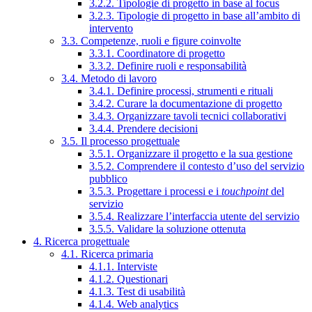
3.2.2. Tipologie di progetto in base al focus
3.2.3. Tipologie di progetto in base all’ambito di
intervento
3.3. Competenze, ruoli e figure coinvolte
3.3.1. Coordinatore di progetto
3.3.2. Definire ruoli e responsabilità
3.4. Metodo di lavoro
3.4.1. Definire processi, strumenti e rituali
3.4.2. Curare la documentazione di progetto
3.4.3. Organizzare tavoli tecnici collaborativi
3.4.4. Prendere decisioni
3.5. Il processo progettuale
3.5.1. Organizzare il progetto e la sua gestione
3.5.2. Comprendere il contesto d’uso del servizio
pubblico
3.5.3. Progettare i processi e i
touchpoint
del
servizio
3.5.4. Realizzare l’interfaccia utente del servizio
3.5.5. Validare la soluzione ottenuta
4. Ricerca progettuale
4.1. Ricerca primaria
4.1.1. Interviste
4.1.2. Questionari
4.1.3. Test di usabilità
4.1.4. Web analytics