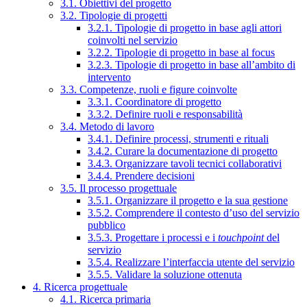
3.1. Obiettivi del progetto
3.2. Tipologie di progetti
3.2.1. Tipologie di progetto in base agli attori
coinvolti nel servizio
3.2.2. Tipologie di progetto in base al focus
3.2.3. Tipologie di progetto in base all’ambito di
intervento
3.3. Competenze, ruoli e figure coinvolte
3.3.1. Coordinatore di progetto
3.3.2. Definire ruoli e responsabilità
3.4. Metodo di lavoro
3.4.1. Definire processi, strumenti e rituali
3.4.2. Curare la documentazione di progetto
3.4.3. Organizzare tavoli tecnici collaborativi
3.4.4. Prendere decisioni
3.5. Il processo progettuale
3.5.1. Organizzare il progetto e la sua gestione
3.5.2. Comprendere il contesto d’uso del servizio
pubblico
3.5.3. Progettare i processi e i
touchpoint
del
servizio
3.5.4. Realizzare l’interfaccia utente del servizio
3.5.5. Validare la soluzione ottenuta
4. Ricerca progettuale
4.1. Ricerca primaria