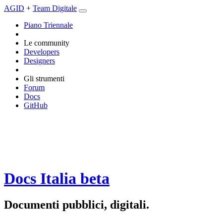
AGID
+
Team Digitale
Piano Triennale
Le community
Developers
Designers
Gli strumenti
Forum
Docs
GitHub
Docs Italia
beta
Documenti pubblici, digitali.