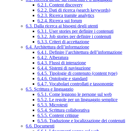
6.2.1. Content discovery
6.2.2. Dati di ricerca (search keywords)
6.2.3. Ricerca tramite analytics
6.2.4. Ricerca sui forum
6.3. Dalla ricerca ai bisogni degli utenti
6.3.1. User stories per definire i contenuti
6.3.2. Job stories per definire i contenuti
6.3.3. Criteri di accettazione
6.4. Architettura dell’informazione
6.4.1. Definire l’architettura dell’informazione
6.4.2. Alberatura
6.4.3. Flussi di interazione
6.4.4. Sistemi di navigazione
6.4.5. Tipologie di contenuto (content type)
6.4.6. Ontologie e standard
6.4.7. Vocabolari controllati e tassonomie
6.5. Scrittura e linguaggio
6.5.1. Come leggono le persone sul web
6.5.2. Le regole per un linguaggio semplice
6.5.3. Microtesti
6.5.4. Scrittura collaborativa
6.5.5. Content critique
6.5.6. Traduzione e localizzazione dei contenuti
6.6. Documenti