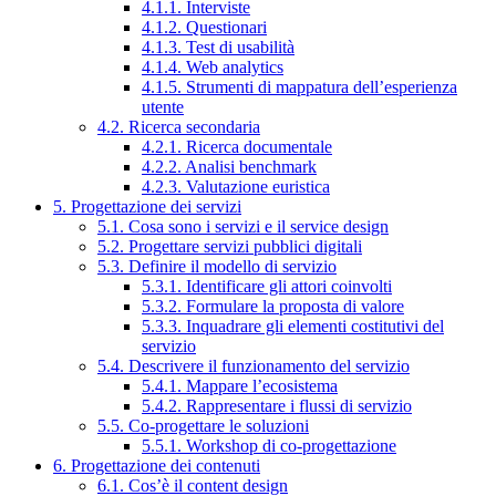
4.1.1. Interviste
4.1.2. Questionari
4.1.3. Test di usabilità
4.1.4. Web analytics
4.1.5. Strumenti di mappatura dell’esperienza
utente
4.2. Ricerca secondaria
4.2.1. Ricerca documentale
4.2.2. Analisi benchmark
4.2.3. Valutazione euristica
5. Progettazione dei servizi
5.1. Cosa sono i servizi e il service design
5.2. Progettare servizi pubblici digitali
5.3. Definire il modello di servizio
5.3.1. Identificare gli attori coinvolti
5.3.2. Formulare la proposta di valore
5.3.3. Inquadrare gli elementi costitutivi del
servizio
5.4. Descrivere il funzionamento del servizio
5.4.1. Mappare l’ecosistema
5.4.2. Rappresentare i flussi di servizio
5.5. Co-progettare le soluzioni
5.5.1. Workshop di co-progettazione
6. Progettazione dei contenuti
6.1. Cos’è il content design