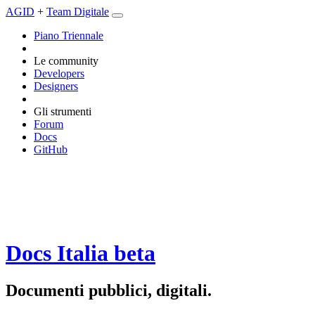
AGID
+
Team Digitale
Piano Triennale
Le community
Developers
Designers
Gli strumenti
Forum
Docs
GitHub
Docs Italia
beta
Documenti pubblici, digitali.