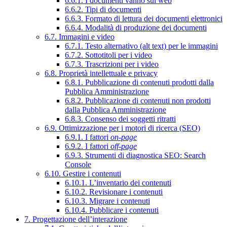
6.6.1. I documenti vanno sul web
6.6.2. Tipi di documenti
6.6.3. Formato di lettura dei documenti elettronici
6.6.4. Modalità di produzione dei documenti
6.7. Immagini e video
6.7.1. Testo alternativo (alt text) per le immagini
6.7.2. Sottotitoli per i video
6.7.3. Trascrizioni per i video
6.8. Proprietà intellettuale e privacy
6.8.1. Pubblicazione di contenuti prodotti dalla
Pubblica Amministrazione
6.8.2. Pubblicazione di contenuti non prodotti
dalla Pubblica Amministrazione
6.8.3. Consenso dei soggetti ritratti
6.9. Ottimizzazione per i motori di ricerca (SEO)
6.9.1. I fattori
on-page
6.9.2. I fattori
off-page
6.9.3. Strumenti di diagnostica SEO: Search
Console
6.10. Gestire i contenuti
6.10.1. L’inventario dei contenuti
6.10.2. Revisionare i contenuti
6.10.3. Migrare i contenuti
6.10.4. Pubblicare i contenuti
7. Progettazione dell’interazione