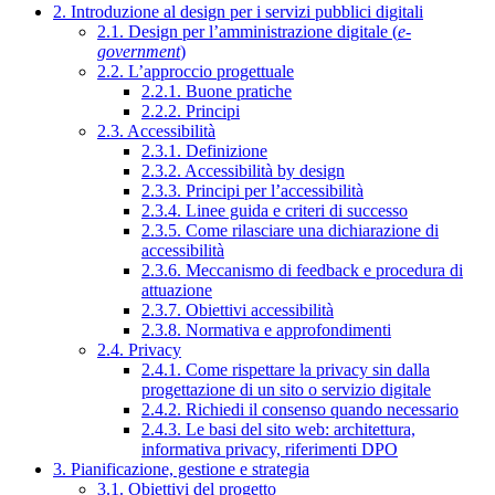
2. Introduzione al design per i servizi pubblici digitali
2.1. Design per l’amministrazione digitale (
e-
government
)
2.2. L’approccio progettuale
2.2.1. Buone pratiche
2.2.2. Principi
2.3. Accessibilità
2.3.1. Definizione
2.3.2. Accessibilità by design
2.3.3. Principi per l’accessibilità
2.3.4. Linee guida e criteri di successo
2.3.5. Come rilasciare una dichiarazione di
accessibilità
2.3.6. Meccanismo di feedback e procedura di
attuazione
2.3.7. Obiettivi accessibilità
2.3.8. Normativa e approfondimenti
2.4. Privacy
2.4.1. Come rispettare la privacy sin dalla
progettazione di un sito o servizio digitale
2.4.2. Richiedi il consenso quando necessario
2.4.3. Le basi del sito web: architettura,
informativa privacy, riferimenti DPO
3. Pianificazione, gestione e strategia
3.1. Obiettivi del progetto