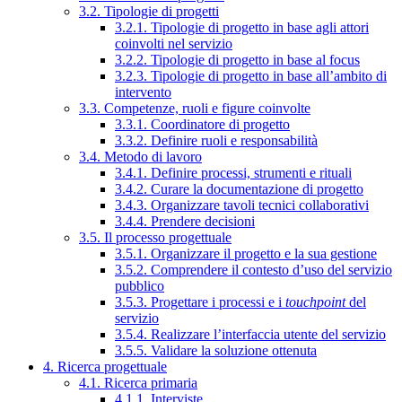
3.2. Tipologie di progetti
3.2.1. Tipologie di progetto in base agli attori
coinvolti nel servizio
3.2.2. Tipologie di progetto in base al focus
3.2.3. Tipologie di progetto in base all’ambito di
intervento
3.3. Competenze, ruoli e figure coinvolte
3.3.1. Coordinatore di progetto
3.3.2. Definire ruoli e responsabilità
3.4. Metodo di lavoro
3.4.1. Definire processi, strumenti e rituali
3.4.2. Curare la documentazione di progetto
3.4.3. Organizzare tavoli tecnici collaborativi
3.4.4. Prendere decisioni
3.5. Il processo progettuale
3.5.1. Organizzare il progetto e la sua gestione
3.5.2. Comprendere il contesto d’uso del servizio
pubblico
3.5.3. Progettare i processi e i
touchpoint
del
servizio
3.5.4. Realizzare l’interfaccia utente del servizio
3.5.5. Validare la soluzione ottenuta
4. Ricerca progettuale
4.1. Ricerca primaria
4.1.1. Interviste