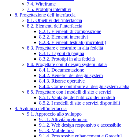
7.4. Wireframe
7.5. Prototipi interattivi
8. Progettazione dell’interfaccia
8.1. Obiettivi dell’interfaccia
8.2. Elementi dell’interfaccia
8.2.1. Elementi di composizione
8.2.2. Elementi interattivi
8.2.3. Elementi testuali (microtesti)
8.3. Progettare e costruire in alta fedeltà
8.3.1. Layout di pagina
8.3.2. Prototipi in alta fedeltà
8.4. Progettare con il design system .italia
8.4.1. Documentazione
8.4.2. Benefici del design system
8.4.3. Risorse operative
8.4.4. Come contribuire al design system .italia
8.5. Progettare con i modelli di sito e servizi
8.5.1. Vantaggi dell’utilizzo dei modelli
8.5.2. I modelli di sito e servizi disponibili
9. Sviluppo dell’interfaccia
9.1. Approccio allo sviluppo
9.1.1. Attività preliminari
9.1.2. Web design responsivo e accessibile
9.1.3. Mobile first
9.1.4. Progressive enhancement e Graceful