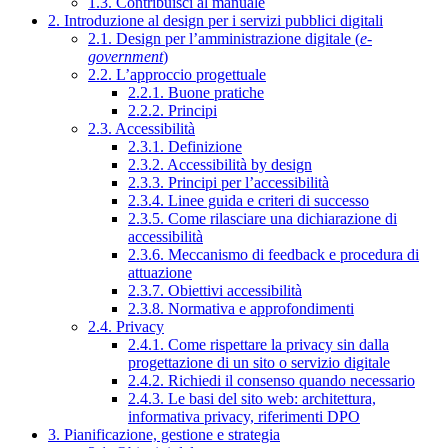
1.3. Contribuisci al manuale
2. Introduzione al design per i servizi pubblici digitali
2.1. Design per l’amministrazione digitale (
e-
government
)
2.2. L’approccio progettuale
2.2.1. Buone pratiche
2.2.2. Principi
2.3. Accessibilità
2.3.1. Definizione
2.3.2. Accessibilità by design
2.3.3. Principi per l’accessibilità
2.3.4. Linee guida e criteri di successo
2.3.5. Come rilasciare una dichiarazione di
accessibilità
2.3.6. Meccanismo di feedback e procedura di
attuazione
2.3.7. Obiettivi accessibilità
2.3.8. Normativa e approfondimenti
2.4. Privacy
2.4.1. Come rispettare la privacy sin dalla
progettazione di un sito o servizio digitale
2.4.2. Richiedi il consenso quando necessario
2.4.3. Le basi del sito web: architettura,
informativa privacy, riferimenti DPO
3. Pianificazione, gestione e strategia