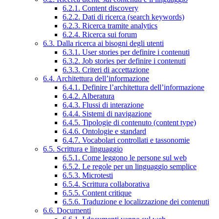
6.2.1. Content discovery
6.2.2. Dati di ricerca (search keywords)
6.2.3. Ricerca tramite analytics
6.2.4. Ricerca sui forum
6.3. Dalla ricerca ai bisogni degli utenti
6.3.1. User stories per definire i contenuti
6.3.2. Job stories per definire i contenuti
6.3.3. Criteri di accettazione
6.4. Architettura dell’informazione
6.4.1. Definire l’architettura dell’informazione
6.4.2. Alberatura
6.4.3. Flussi di interazione
6.4.4. Sistemi di navigazione
6.4.5. Tipologie di contenuto (content type)
6.4.6. Ontologie e standard
6.4.7. Vocabolari controllati e tassonomie
6.5. Scrittura e linguaggio
6.5.1. Come leggono le persone sul web
6.5.2. Le regole per un linguaggio semplice
6.5.3. Microtesti
6.5.4. Scrittura collaborativa
6.5.5. Content critique
6.5.6. Traduzione e localizzazione dei contenuti
6.6. Documenti