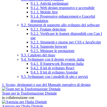
9.1.1. Attività preliminari
9.1.2. Web design responsivo e accessibile
9.1.3. Mobile first
9.1.4. Progressive enhancement e Graceful
degradation
9.2. Strumenti di supporto allo sviluppo del software
9.2.1. Feature detection
9.2.2. Verificare le feature disponibili con Can I
use
9.2.3. Strumenti e risorse per CSS e JavaScript
9.2.4. Supporto browser
9.2.5. Misurare le prestazioni
9.3. Catalogo del riuso
9.4. Sviluppare con il design system .italia
9.4.1. Il framework Bootstrap Italia
9.4.2. Il kit di sviluppo React
9.4.3. Il kit di sviluppo Angular
9.5. Sviluppare con i modelli di sito e servizi
1. Scopo, destinatari e uso del Manuale operativo di design
Team per la Trasformazione Digitale
in collaborazione con
Agenzia per l'Italia Digitale