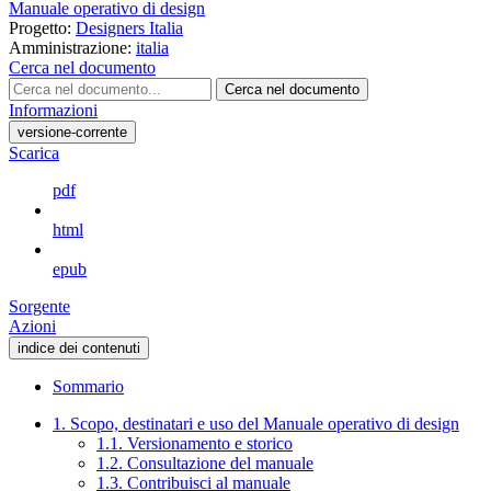
Manuale operativo di design
Progetto:
Designers Italia
Amministrazione:
italia
Cerca nel documento
Cerca nel documento
Informazioni
versione-corrente
Scarica
pdf
html
epub
Sorgente
Azioni
indice dei contenuti
Sommario
1. Scopo, destinatari e uso del Manuale operativo di design
1.1. Versionamento e storico
1.2. Consultazione del manuale
1.3. Contribuisci al manuale