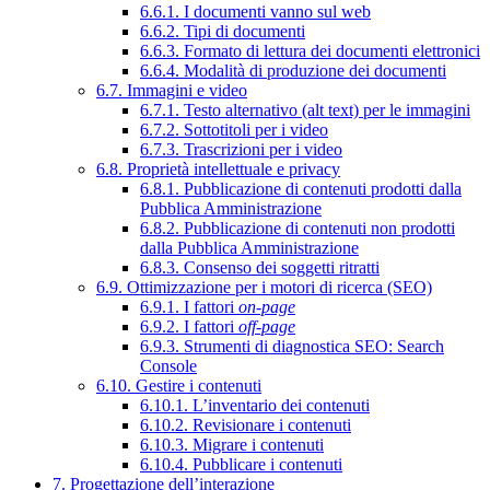
6.6.1. I documenti vanno sul web
6.6.2. Tipi di documenti
6.6.3. Formato di lettura dei documenti elettronici
6.6.4. Modalità di produzione dei documenti
6.7. Immagini e video
6.7.1. Testo alternativo (alt text) per le immagini
6.7.2. Sottotitoli per i video
6.7.3. Trascrizioni per i video
6.8. Proprietà intellettuale e privacy
6.8.1. Pubblicazione di contenuti prodotti dalla
Pubblica Amministrazione
6.8.2. Pubblicazione di contenuti non prodotti
dalla Pubblica Amministrazione
6.8.3. Consenso dei soggetti ritratti
6.9. Ottimizzazione per i motori di ricerca (SEO)
6.9.1. I fattori
on-page
6.9.2. I fattori
off-page
6.9.3. Strumenti di diagnostica SEO: Search
Console
6.10. Gestire i contenuti
6.10.1. L’inventario dei contenuti
6.10.2. Revisionare i contenuti
6.10.3. Migrare i contenuti
6.10.4. Pubblicare i contenuti
7. Progettazione dell’interazione