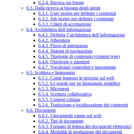
6.2.4. Ricerca sui forum
6.3. Dalla ricerca ai bisogni degli utenti
6.3.1. User stories per definire i contenuti
6.3.2. Job stories per definire i contenuti
6.3.3. Criteri di accettazione
6.4. Architettura dell’informazione
6.4.1. Definire l’architettura dell’informazione
6.4.2. Alberatura
6.4.3. Flussi di interazione
6.4.4. Sistemi di navigazione
6.4.5. Tipologie di contenuto (content type)
6.4.6. Ontologie e standard
6.4.7. Vocabolari controllati e tassonomie
6.5. Scrittura e linguaggio
6.5.1. Come leggono le persone sul web
6.5.2. Le regole per un linguaggio semplice
6.5.3. Microtesti
6.5.4. Scrittura collaborativa
6.5.5. Content critique
6.5.6. Traduzione e localizzazione dei contenuti
6.6. Documenti
6.6.1. I documenti vanno sul web
6.6.2. Tipi di documenti
6.6.3. Formato di lettura dei documenti elettronici
6.6.4. Modalità di produzione dei documenti