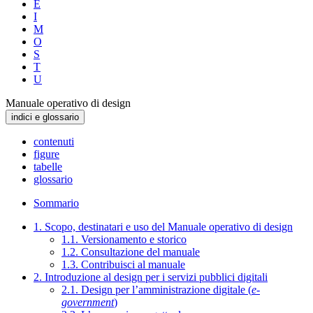
E
I
M
O
S
T
U
Manuale operativo di design
indici e glossario
contenuti
figure
tabelle
glossario
Sommario
1. Scopo, destinatari e uso del Manuale operativo di design
1.1. Versionamento e storico
1.2. Consultazione del manuale
1.3. Contribuisci al manuale
2. Introduzione al design per i servizi pubblici digitali
2.1. Design per l’amministrazione digitale (
e-
government
)