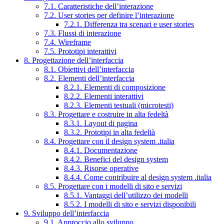
7.1. Caratteristiche dell’interazione
7.2. User stories per definire l’interazione
7.2.1. Differenza tra scenari e user stories
7.3. Flussi di interazione
7.4. Wireframe
7.5. Prototipi interattivi
8. Progettazione dell’interfaccia
8.1. Obiettivi dell’interfaccia
8.2. Elementi dell’interfaccia
8.2.1. Elementi di composizione
8.2.2. Elementi interattivi
8.2.3. Elementi testuali (microtesti)
8.3. Progettare e costruire in alta fedeltà
8.3.1. Layout di pagina
8.3.2. Prototipi in alta fedeltà
8.4. Progettare con il design system .italia
8.4.1. Documentazione
8.4.2. Benefici del design system
8.4.3. Risorse operative
8.4.4. Come contribuire al design system .italia
8.5. Progettare con i modelli di sito e servizi
8.5.1. Vantaggi dell’utilizzo dei modelli
8.5.2. I modelli di sito e servizi disponibili
9. Sviluppo dell’interfaccia
9.1. Approccio allo sviluppo