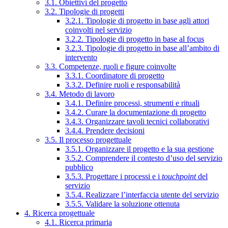
3.1. Obiettivi del progetto
3.2. Tipologie di progetti
3.2.1. Tipologie di progetto in base agli attori
coinvolti nel servizio
3.2.2. Tipologie di progetto in base al focus
3.2.3. Tipologie di progetto in base all’ambito di
intervento
3.3. Competenze, ruoli e figure coinvolte
3.3.1. Coordinatore di progetto
3.3.2. Definire ruoli e responsabilità
3.4. Metodo di lavoro
3.4.1. Definire processi, strumenti e rituali
3.4.2. Curare la documentazione di progetto
3.4.3. Organizzare tavoli tecnici collaborativi
3.4.4. Prendere decisioni
3.5. Il processo progettuale
3.5.1. Organizzare il progetto e la sua gestione
3.5.2. Comprendere il contesto d’uso del servizio
pubblico
3.5.3. Progettare i processi e i
touchpoint
del
servizio
3.5.4. Realizzare l’interfaccia utente del servizio
3.5.5. Validare la soluzione ottenuta
4. Ricerca progettuale
4.1. Ricerca primaria