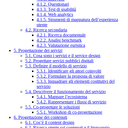
4.1.2. Questionari
4.1.3. Test di usabilità
4.1.4. Web analytics
4.1.5. Strumenti di mappatura dell’esperienza
utente
4.2. Ricerca secondaria
4.2.1. Ricerca documentale
4.2.2. Analisi benchmark
4.2.3. Valutazione euristica
5. Progettazione dei servizi
5.1. Cosa sono i servizi e il service design
5.2. Progettare servizi pubblici digitali
5.3. Definire il modello di servizio
5.3.1. Identificare gli attori coinvolti
5.3.2. Formulare la proposta di valore
5.3.3. Inquadrare gli elementi costitutivi del
servizio
5.4. Descrivere il funzionamento del servizio
5.4.1. Mappare l’ecosistema
5.4.2. Rappresentare i flussi di servizio
5.5. Co-progettare le soluzioni
5.5.1. Workshop di co-progettazione
6. Progettazione dei contenuti
6.1. Cos’è il content design
6.2. Ricerca utente sui contenuti e il linguaggio