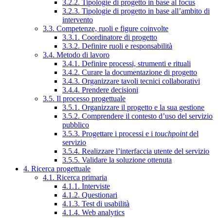
3.2.2. Tipologie di progetto in base al focus
3.2.3. Tipologie di progetto in base all’ambito di
intervento
3.3. Competenze, ruoli e figure coinvolte
3.3.1. Coordinatore di progetto
3.3.2. Definire ruoli e responsabilità
3.4. Metodo di lavoro
3.4.1. Definire processi, strumenti e rituali
3.4.2. Curare la documentazione di progetto
3.4.3. Organizzare tavoli tecnici collaborativi
3.4.4. Prendere decisioni
3.5. Il processo progettuale
3.5.1. Organizzare il progetto e la sua gestione
3.5.2. Comprendere il contesto d’uso del servizio
pubblico
3.5.3. Progettare i processi e i
touchpoint
del
servizio
3.5.4. Realizzare l’interfaccia utente del servizio
3.5.5. Validare la soluzione ottenuta
4. Ricerca progettuale
4.1. Ricerca primaria
4.1.1. Interviste
4.1.2. Questionari
4.1.3. Test di usabilità
4.1.4. Web analytics