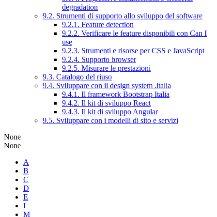
degradation
9.2. Strumenti di supporto allo sviluppo del software
9.2.1. Feature detection
9.2.2. Verificare le feature disponibili con Can I
use
9.2.3. Strumenti e risorse per CSS e JavaScript
9.2.4. Supporto browser
9.2.5. Misurare le prestazioni
9.3. Catalogo del riuso
9.4. Sviluppare con il design system .italia
9.4.1. Il framework Bootstrap Italia
9.4.2. Il kit di sviluppo React
9.4.3. Il kit di sviluppo Angular
9.5. Sviluppare con i modelli di sito e servizi
None
None
A
B
C
D
E
I
M