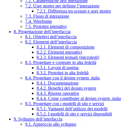
7.1. Caratteristiche dell’interazione
7.2. User stories per definire l’interazione
7.2.1. Differenza tra scenari e user stories
7.3. Flussi di interazione
7.4. Wireframe
7.5. Prototipi interattivi
8. Progettazione dell’interfaccia
8.1. Obiettivi dell’interfaccia
8.2. Elementi dell’interfaccia
8.2.1. Elementi di composizione
8.2.2. Elementi interattivi
8.2.3. Elementi testuali (microtesti)
8.3. Progettare e costruire in alta fedeltà
8.3.1. Layout di pagina
8.3.2. Prototipi in alta fedeltà
8.4. Progettare con il design system .italia
8.4.1. Documentazione
8.4.2. Benefici del design system
8.4.3. Risorse operative
8.4.4. Come contribuire al design system .italia
8.5. Progettare con i modelli di sito e servizi
8.5.1. Vantaggi dell’utilizzo dei modelli
8.5.2. I modelli di sito e servizi disponibili
9. Sviluppo dell’interfaccia
9.1. Approccio allo sviluppo