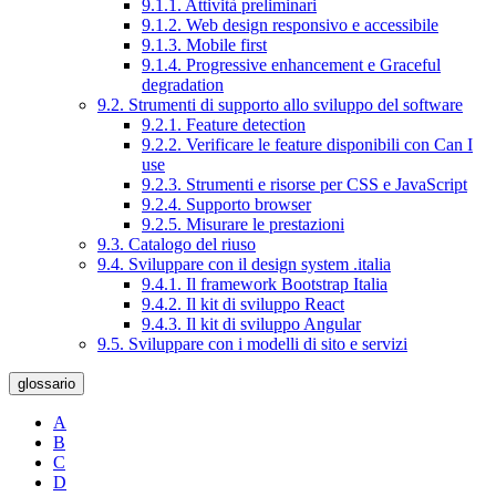
9.1.1. Attività preliminari
9.1.2. Web design responsivo e accessibile
9.1.3. Mobile first
9.1.4. Progressive enhancement e Graceful
degradation
9.2. Strumenti di supporto allo sviluppo del software
9.2.1. Feature detection
9.2.2. Verificare le feature disponibili con Can I
use
9.2.3. Strumenti e risorse per CSS e JavaScript
9.2.4. Supporto browser
9.2.5. Misurare le prestazioni
9.3. Catalogo del riuso
9.4. Sviluppare con il design system .italia
9.4.1. Il framework Bootstrap Italia
9.4.2. Il kit di sviluppo React
9.4.3. Il kit di sviluppo Angular
9.5. Sviluppare con i modelli di sito e servizi
glossario
A
B
C
D