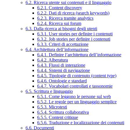
6.2. Ricerca utente sui contenuti e il linguaggio
6.2.1. Content discovery
6.2.2. Dati di ricerca (search keywords)
6.2.3. Ricerca tramite analytics
6.2.4. Ricerca sui forum
6.3. Dalla ricerca ai bisogni degli utenti
6.3.1. User stories per definire i contenuti
6.3.2. Job stories per definire i contenuti
6.3.3. Criteri di accettazione
6.4. Architettura dell’informazione
6.4.1. Definire l’architettura dell’informazione
6.4.2. Alberatura
6.4.3. Flussi di interazione
6.4.4. Sistemi di navigazione
6.4.5. Tipologie di contenuto (content type)
6.4.6. Ontologie e standard
6.4.7. Vocabolari controllati e tassonomie
6.5. Scrittura e linguaggio
6.5.1. Come leggono le persone sul web
6.5.2. Le regole per un linguaggio semplice
6.5.3. Microtesti
6.5.4. Scrittura collaborativa
6.5.5. Content critique
6.5.6. Traduzione e localizzazione dei contenuti
6.6. Documenti