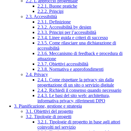
2.2. L’approccio progettuale
2.2.1. Buone pratiche
2.2.2. Principi
2.3. Accessibilità
2.3.1. Definizione
2.3.2. Accessibilità by design
2.3.3. Principi per l’accessibilità
2.3.4. Linee guida e criteri di successo
2.3.5. Come rilasciare una dichiarazione di
accessibilità
2.3.6. Meccanismo di feedback e procedura di
attuazione
2.3.7. Obiettivi accessibilità
2.3.8. Normativa e approfondimenti
2.4. Privacy
2.4.1. Come rispettare la privacy sin dalla
progettazione di un sito o servizio digitale
2.4.2. Richiedi il consenso quando necessario
2.4.3. Le basi del sito web: architettura,
informativa privacy, riferimenti DPO
3. Pianificazione, gestione e strategia
3.1. Obiettivi del progetto
3.2. Tipologie di progetti
3.2.1. Tipologie di progetto in base agli attori
coinvolti nel servizio