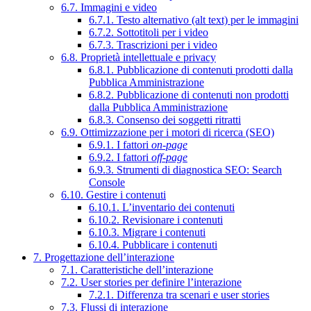
6.7. Immagini e video
6.7.1. Testo alternativo (alt text) per le immagini
6.7.2. Sottotitoli per i video
6.7.3. Trascrizioni per i video
6.8. Proprietà intellettuale e privacy
6.8.1. Pubblicazione di contenuti prodotti dalla
Pubblica Amministrazione
6.8.2. Pubblicazione di contenuti non prodotti
dalla Pubblica Amministrazione
6.8.3. Consenso dei soggetti ritratti
6.9. Ottimizzazione per i motori di ricerca (SEO)
6.9.1. I fattori
on-page
6.9.2. I fattori
off-page
6.9.3. Strumenti di diagnostica SEO: Search
Console
6.10. Gestire i contenuti
6.10.1. L’inventario dei contenuti
6.10.2. Revisionare i contenuti
6.10.3. Migrare i contenuti
6.10.4. Pubblicare i contenuti
7. Progettazione dell’interazione
7.1. Caratteristiche dell’interazione
7.2. User stories per definire l’interazione
7.2.1. Differenza tra scenari e user stories
7.3. Flussi di interazione