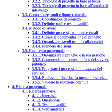
3.2.2. Tipologie di progetto in base al focus
3.2.3. Tipologie di progetto in base all’ambito di
intervento
3.3. Competenze, ruoli e figure coinvolte
3.3.1. Coordinatore di progetto
3.3.2. Definire ruoli e responsabilità
3.4. Metodo di lavoro
3.4.1. Definire processi, strumenti e rituali
3.4.2. Curare la documentazione di progetto
3.4.3. Organizzare tavoli tecnici collaborativi
3.4.4. Prendere decisioni
3.5. Il processo progettuale
3.5.1. Organizzare il progetto e la sua gestione
3.5.2. Comprendere il contesto d’uso del servizio
pubblico
3.5.3. Progettare i processi e i
touchpoint
del
servizio
3.5.4. Realizzare l’interfaccia utente del servizio
3.5.5. Validare la soluzione ottenuta
4. Ricerca progettuale
4.1. Ricerca primaria
4.1.1. Interviste
4.1.2. Questionari
4.1.3. Test di usabilità
4.1.4. Web analytics