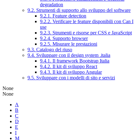
degradation
9.2. Strumenti di supporto allo sviluppo del software
9.2.1. Feature detection
9.2.2. Verificare le feature disponibili con Can I
use
9.2.3. Strumenti e risorse per CSS e JavaScript
9.2.4. Supporto browser
9.2.5. Misurare le prestazioni
9.3. Catalogo del riuso
9.4. Sviluppare con il design system .italia
9.4.1. Il framework Bootstrap Italia
9.4.2. Il kit di sviluppo React
9.4.3. Il kit di sviluppo Angular
9.5. Sviluppare con i modelli di sito e servizi
None
None
A
B
C
D
E
I
M