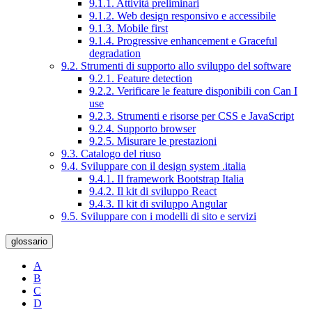
9.1.1. Attività preliminari
9.1.2. Web design responsivo e accessibile
9.1.3. Mobile first
9.1.4. Progressive enhancement e Graceful
degradation
9.2. Strumenti di supporto allo sviluppo del software
9.2.1. Feature detection
9.2.2. Verificare le feature disponibili con Can I
use
9.2.3. Strumenti e risorse per CSS e JavaScript
9.2.4. Supporto browser
9.2.5. Misurare le prestazioni
9.3. Catalogo del riuso
9.4. Sviluppare con il design system .italia
9.4.1. Il framework Bootstrap Italia
9.4.2. Il kit di sviluppo React
9.4.3. Il kit di sviluppo Angular
9.5. Sviluppare con i modelli di sito e servizi
glossario
A
B
C
D