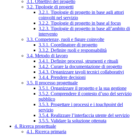
3.1. Obiettivi del progetto
3.2. Tipologie di progetti
3.2.1. Tipologie di progetto in base agli attori
coinvolti nel servizio
3.2.2. Tipologie di progetto in base al focus
3.2.3. Tipologie di progetto in base all’ambito di
intervento
3.3. Competenze, ruoli e figure coinvolte
3.3.1. Coordinatore di progetto
3.3.2. Definire ruoli e responsabilità
3.4. Metodo di lavoro
3.4.1. Definire processi, strumenti e rituali
3.4.2. Curare la documentazione di progetto
3.4.3. Organizzare tavoli tecnici collaborativi
3.4.4. Prendere decisioni
3.5. Il processo progettuale
3.5.1. Organizzare il progetto e la sua gestione
3.5.2. Comprendere il contesto d’uso del servizio
pubblico
3.5.3. Progettare i processi e i
touchpoint
del
servizio
3.5.4. Realizzare l’interfaccia utente del servizio
3.5.5. Validare la soluzione ottenuta
4. Ricerca progettuale
4.1. Ricerca primaria