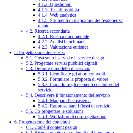
4.1.2. Questionari
4.1.3. Test di usabilità
4.1.4. Web analytics
4.1.5. Strumenti di mappatura dell’esperienza
utente
4.2. Ricerca secondaria
4.2.1. Ricerca documentale
4.2.2. Analisi benchmark
4.2.3. Valutazione euristica
5. Progettazione dei servizi
5.1. Cosa sono i servizi e il service design
5.2. Progettare servizi pubblici digitali
5.3. Definire il modello di servizio
5.3.1. Identificare gli attori coinvolti
5.3.2. Formulare la proposta di valore
5.3.3. Inquadrare gli elementi costitutivi del
servizio
5.4. Descrivere il funzionamento del servizio
5.4.1. Mappare l’ecosistema
5.4.2. Rappresentare i flussi di servizio
5.5. Co-progettare le soluzioni
5.5.1. Workshop di co-progettazione
6. Progettazione dei contenuti
6.1. Cos’è il content design
6.2. Ricerca utente sui contenuti e il linguaggio