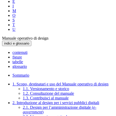
E
I
M
O
S
T
U
Manuale operativo di design
indici e glossario
contenuti
figure
tabelle
glossario
Sommario
1. Scopo, destinatari e uso del Manuale operativo di design
1.1. Versionamento e storico
1.2. Consultazione del manuale
1.3. Contribuisci al manuale
2. Introduzione al design per i servizi pubblici digitali
2.1. Design per l’amministrazione digitale (
e-
government
)