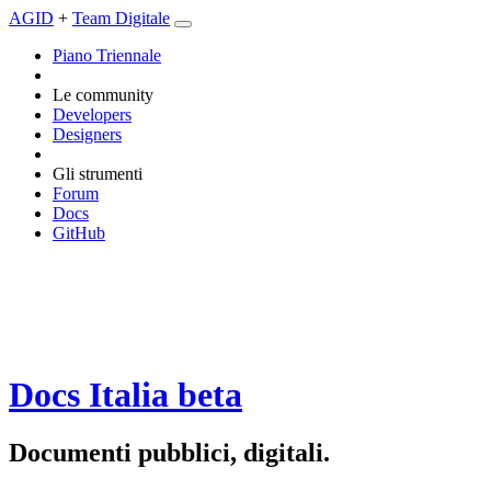
AGID
+
Team Digitale
Piano Triennale
Le community
Developers
Designers
Gli strumenti
Forum
Docs
GitHub
Docs Italia
beta
Documenti pubblici, digitali.