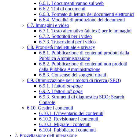
6.6.1. I documenti vanno sul web
6.6.2. Tipi di documenti
6.6.3. Formato di lettura dei documenti elettronici
6.6.4. Modalità di produzione dei documenti
6.7. Immagini e video
6.7.1. Testo alternativo (alt text) per le immagini
6.7.2. Sottotitoli per i video
6.7.3. Trascrizioni per i video
6.8. Proprietà intellettuale e privacy
6.8.1. Pubblicazione di contenuti prodotti dalla
Pubblica Amministrazione
6.8.2. Pubblicazione di contenuti non prodotti
dalla Pubblica Amministrazione
6.8.3. Consenso dei soggetti ritratti
6.9. Ottimizzazione per i motori di ricerca (SEO)
6.9.1. I fattori
on-page
6.9.2. I fattori
off-page
6.9.3. Strumenti di diagnostica SEO: Search
Console
6.10. Gestire i contenuti
6.10.1. L’inventario dei contenuti
6.10.2. Revisionare i contenuti
6.10.3. Migrare i contenuti
6.10.4. Pubblicare i contenuti
7. Progettazione dell’interazione