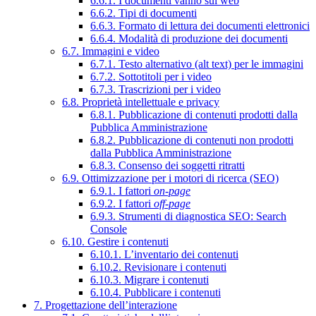
6.6.1. I documenti vanno sul web
6.6.2. Tipi di documenti
6.6.3. Formato di lettura dei documenti elettronici
6.6.4. Modalità di produzione dei documenti
6.7. Immagini e video
6.7.1. Testo alternativo (alt text) per le immagini
6.7.2. Sottotitoli per i video
6.7.3. Trascrizioni per i video
6.8. Proprietà intellettuale e privacy
6.8.1. Pubblicazione di contenuti prodotti dalla
Pubblica Amministrazione
6.8.2. Pubblicazione di contenuti non prodotti
dalla Pubblica Amministrazione
6.8.3. Consenso dei soggetti ritratti
6.9. Ottimizzazione per i motori di ricerca (SEO)
6.9.1. I fattori
on-page
6.9.2. I fattori
off-page
6.9.3. Strumenti di diagnostica SEO: Search
Console
6.10. Gestire i contenuti
6.10.1. L’inventario dei contenuti
6.10.2. Revisionare i contenuti
6.10.3. Migrare i contenuti
6.10.4. Pubblicare i contenuti
7. Progettazione dell’interazione