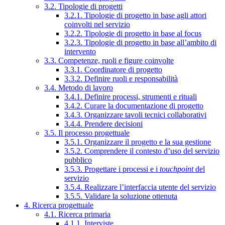
3.2. Tipologie di progetti
3.2.1. Tipologie di progetto in base agli attori
coinvolti nel servizio
3.2.2. Tipologie di progetto in base al focus
3.2.3. Tipologie di progetto in base all’ambito di
intervento
3.3. Competenze, ruoli e figure coinvolte
3.3.1. Coordinatore di progetto
3.3.2. Definire ruoli e responsabilità
3.4. Metodo di lavoro
3.4.1. Definire processi, strumenti e rituali
3.4.2. Curare la documentazione di progetto
3.4.3. Organizzare tavoli tecnici collaborativi
3.4.4. Prendere decisioni
3.5. Il processo progettuale
3.5.1. Organizzare il progetto e la sua gestione
3.5.2. Comprendere il contesto d’uso del servizio
pubblico
3.5.3. Progettare i processi e i
touchpoint
del
servizio
3.5.4. Realizzare l’interfaccia utente del servizio
3.5.5. Validare la soluzione ottenuta
4. Ricerca progettuale
4.1. Ricerca primaria
4.1.1. Interviste