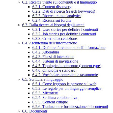
6.2. Ricerca utente sui contenuti e il linguaggio
6.2.1. Content discovery
6.2.2. Dati di ricerca (search keywords)
6.2.3. Ricerca tramite analytics
6.2.4. Ricerca sui forum
6.3. Dalla ricerca ai bisogni degli utenti
6.3.1. User stories per definire i contenuti
6.3.2. Job stories per definire i contenuti
6.3.3. Criteri di accettazione
6.4. Architettura dell’informazione
6.4.1. Definire l’architettura dell’informazione
6.4.2. Alberatura
6.4.3. Flussi di interazione
6.4.4. Sistemi di navigazione
6.4.5. Tipologie di contenuto (content type)
6.4.6. Ontologie e standard
6.4.7. Vocabolari controllati e tassonomie
6.5. Scrittura e linguaggio
6.5.1. Come leggono le persone sul web
6.5.2. Le regole per un linguaggio semplice
6.5.3. Microtesti
6.5.4. Scrittura collaborativa
6.5.5. Content critique
6.5.6. Traduzione e localizzazione dei contenuti
6.6. Documenti