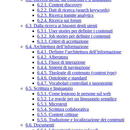
6.2.1. Content discovery
6.2.2. Dati di ricerca (search keywords)
6.2.3. Ricerca tramite analytics
6.2.4. Ricerca sui forum
6.3. Dalla ricerca ai bisogni degli utenti
6.3.1. User stories per definire i contenuti
6.3.2. Job stories per definire i contenuti
6.3.3. Criteri di accettazione
6.4. Architettura dell’informazione
6.4.1. Definire l’architettura dell’informazione
6.4.2. Alberatura
6.4.3. Flussi di interazione
6.4.4. Sistemi di navigazione
6.4.5. Tipologie di contenuto (content type)
6.4.6. Ontologie e standard
6.4.7. Vocabolari controllati e tassonomie
6.5. Scrittura e linguaggio
6.5.1. Come leggono le persone sul web
6.5.2. Le regole per un linguaggio semplice
6.5.3. Microtesti
6.5.4. Scrittura collaborativa
6.5.5. Content critique
6.5.6. Traduzione e localizzazione dei contenuti
6.6. Documenti