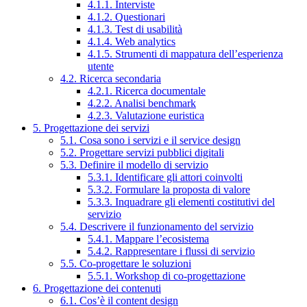
4.1.1. Interviste
4.1.2. Questionari
4.1.3. Test di usabilità
4.1.4. Web analytics
4.1.5. Strumenti di mappatura dell’esperienza
utente
4.2. Ricerca secondaria
4.2.1. Ricerca documentale
4.2.2. Analisi benchmark
4.2.3. Valutazione euristica
5. Progettazione dei servizi
5.1. Cosa sono i servizi e il service design
5.2. Progettare servizi pubblici digitali
5.3. Definire il modello di servizio
5.3.1. Identificare gli attori coinvolti
5.3.2. Formulare la proposta di valore
5.3.3. Inquadrare gli elementi costitutivi del
servizio
5.4. Descrivere il funzionamento del servizio
5.4.1. Mappare l’ecosistema
5.4.2. Rappresentare i flussi di servizio
5.5. Co-progettare le soluzioni
5.5.1. Workshop di co-progettazione
6. Progettazione dei contenuti
6.1. Cos’è il content design