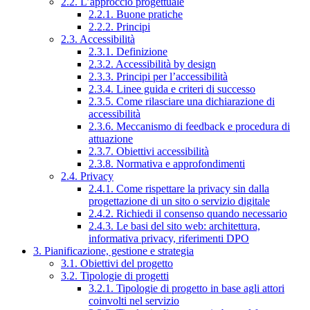
2.2. L’approccio progettuale
2.2.1. Buone pratiche
2.2.2. Principi
2.3. Accessibilità
2.3.1. Definizione
2.3.2. Accessibilità by design
2.3.3. Principi per l’accessibilità
2.3.4. Linee guida e criteri di successo
2.3.5. Come rilasciare una dichiarazione di
accessibilità
2.3.6. Meccanismo di feedback e procedura di
attuazione
2.3.7. Obiettivi accessibilità
2.3.8. Normativa e approfondimenti
2.4. Privacy
2.4.1. Come rispettare la privacy sin dalla
progettazione di un sito o servizio digitale
2.4.2. Richiedi il consenso quando necessario
2.4.3. Le basi del sito web: architettura,
informativa privacy, riferimenti DPO
3. Pianificazione, gestione e strategia
3.1. Obiettivi del progetto
3.2. Tipologie di progetti
3.2.1. Tipologie di progetto in base agli attori
coinvolti nel servizio