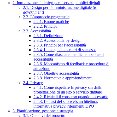
2. Introduzione al design per i servizi pubblici digitali
2.1. Design per l’amministrazione digitale (
e-
government
)
2.2. L’approccio progettuale
2.2.1. Buone pratiche
2.2.2. Principi
2.3. Accessibilità
2.3.1. Definizione
2.3.2. Accessibilità by design
2.3.3. Principi per l’accessibilità
2.3.4. Linee guida e criteri di successo
2.3.5. Come rilasciare una dichiarazione di
accessibilità
2.3.6. Meccanismo di feedback e procedura di
attuazione
2.3.7. Obiettivi accessibilità
2.3.8. Normativa e approfondimenti
2.4. Privacy
2.4.1. Come rispettare la privacy sin dalla
progettazione di un sito o servizio digitale
2.4.2. Richiedi il consenso quando necessario
2.4.3. Le basi del sito web: architettura,
informativa privacy, riferimenti DPO
3. Pianificazione, gestione e strategia
3.1. Obiettivi del progetto