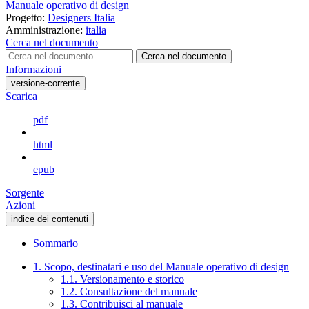
Manuale operativo di design
Progetto:
Designers Italia
Amministrazione:
italia
Cerca nel documento
Cerca nel documento
Informazioni
versione-corrente
Scarica
pdf
html
epub
Sorgente
Azioni
indice dei contenuti
Sommario
1. Scopo, destinatari e uso del Manuale operativo di design
1.1. Versionamento e storico
1.2. Consultazione del manuale
1.3. Contribuisci al manuale