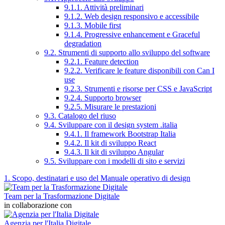
9.1.1. Attività preliminari
9.1.2. Web design responsivo e accessibile
9.1.3. Mobile first
9.1.4. Progressive enhancement e Graceful
degradation
9.2. Strumenti di supporto allo sviluppo del software
9.2.1. Feature detection
9.2.2. Verificare le feature disponibili con Can I
use
9.2.3. Strumenti e risorse per CSS e JavaScript
9.2.4. Supporto browser
9.2.5. Misurare le prestazioni
9.3. Catalogo del riuso
9.4. Sviluppare con il design system .italia
9.4.1. Il framework Bootstrap Italia
9.4.2. Il kit di sviluppo React
9.4.3. Il kit di sviluppo Angular
9.5. Sviluppare con i modelli di sito e servizi
1. Scopo, destinatari e uso del Manuale operativo di design
Team per la Trasformazione Digitale
in collaborazione con
Agenzia per l'Italia Digitale