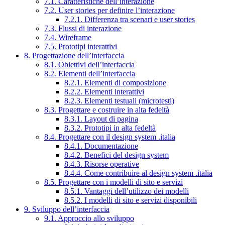
7.1. Caratteristiche dell’interazione
7.2. User stories per definire l’interazione
7.2.1. Differenza tra scenari e user stories
7.3. Flussi di interazione
7.4. Wireframe
7.5. Prototipi interattivi
8. Progettazione dell’interfaccia
8.1. Obiettivi dell’interfaccia
8.2. Elementi dell’interfaccia
8.2.1. Elementi di composizione
8.2.2. Elementi interattivi
8.2.3. Elementi testuali (microtesti)
8.3. Progettare e costruire in alta fedeltà
8.3.1. Layout di pagina
8.3.2. Prototipi in alta fedeltà
8.4. Progettare con il design system .italia
8.4.1. Documentazione
8.4.2. Benefici del design system
8.4.3. Risorse operative
8.4.4. Come contribuire al design system .italia
8.5. Progettare con i modelli di sito e servizi
8.5.1. Vantaggi dell’utilizzo dei modelli
8.5.2. I modelli di sito e servizi disponibili
9. Sviluppo dell’interfaccia
9.1. Approccio allo sviluppo