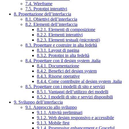
7.4. Wireframe
7.5. Prototipi interattivi
8. Progettazione dell’interfaccia
8.1. Obiettivi dell’interfaccia
8.2. Elementi dell’interfaccia
8.2.1. Elementi di composizione
8.2.2. Elementi interattivi
8.2.3. Elementi testuali (microtesti)
8.3. Progettare e costruire in alta fedeltà
8.3.1. Layout di pagina
8.3.2. Prototipi in alta fedeltà
8.4. Progettare con il design system .italia
8.4.1. Documentazione
8.4.2. Benefici del design system
8.4.3. Risorse operative
8.4.4. Come contribuire al design system .italia
8.5. Progettare con i modelli di sito e servizi
8.5.1. Vantaggi dell’utilizzo dei modelli
8.5.2. I modelli di sito e servizi disponibili
9. Sviluppo dell’interfaccia
9.1. Approccio allo sviluppo
9.1.1. Attività preliminari
9.1.2. Web design responsivo e accessibile
9.1.3. Mobile first
9.1.4. Progressive enhancement e Graceful