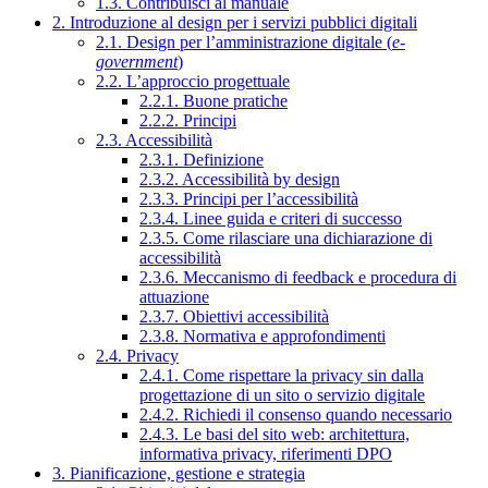
1.3. Contribuisci al manuale
2. Introduzione al design per i servizi pubblici digitali
2.1. Design per l’amministrazione digitale (
e-
government
)
2.2. L’approccio progettuale
2.2.1. Buone pratiche
2.2.2. Principi
2.3. Accessibilità
2.3.1. Definizione
2.3.2. Accessibilità by design
2.3.3. Principi per l’accessibilità
2.3.4. Linee guida e criteri di successo
2.3.5. Come rilasciare una dichiarazione di
accessibilità
2.3.6. Meccanismo di feedback e procedura di
attuazione
2.3.7. Obiettivi accessibilità
2.3.8. Normativa e approfondimenti
2.4. Privacy
2.4.1. Come rispettare la privacy sin dalla
progettazione di un sito o servizio digitale
2.4.2. Richiedi il consenso quando necessario
2.4.3. Le basi del sito web: architettura,
informativa privacy, riferimenti DPO
3. Pianificazione, gestione e strategia