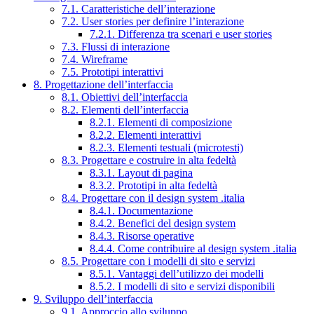
7.1. Caratteristiche dell’interazione
7.2. User stories per definire l’interazione
7.2.1. Differenza tra scenari e user stories
7.3. Flussi di interazione
7.4. Wireframe
7.5. Prototipi interattivi
8. Progettazione dell’interfaccia
8.1. Obiettivi dell’interfaccia
8.2. Elementi dell’interfaccia
8.2.1. Elementi di composizione
8.2.2. Elementi interattivi
8.2.3. Elementi testuali (microtesti)
8.3. Progettare e costruire in alta fedeltà
8.3.1. Layout di pagina
8.3.2. Prototipi in alta fedeltà
8.4. Progettare con il design system .italia
8.4.1. Documentazione
8.4.2. Benefici del design system
8.4.3. Risorse operative
8.4.4. Come contribuire al design system .italia
8.5. Progettare con i modelli di sito e servizi
8.5.1. Vantaggi dell’utilizzo dei modelli
8.5.2. I modelli di sito e servizi disponibili
9. Sviluppo dell’interfaccia
9.1. Approccio allo sviluppo