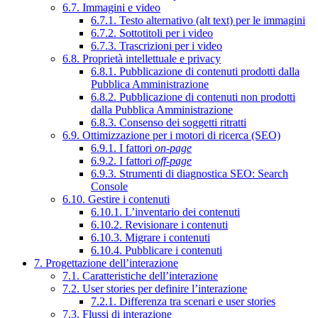
6.7. Immagini e video
6.7.1. Testo alternativo (alt text) per le immagini
6.7.2. Sottotitoli per i video
6.7.3. Trascrizioni per i video
6.8. Proprietà intellettuale e privacy
6.8.1. Pubblicazione di contenuti prodotti dalla
Pubblica Amministrazione
6.8.2. Pubblicazione di contenuti non prodotti
dalla Pubblica Amministrazione
6.8.3. Consenso dei soggetti ritratti
6.9. Ottimizzazione per i motori di ricerca (SEO)
6.9.1. I fattori
on-page
6.9.2. I fattori
off-page
6.9.3. Strumenti di diagnostica SEO: Search
Console
6.10. Gestire i contenuti
6.10.1. L’inventario dei contenuti
6.10.2. Revisionare i contenuti
6.10.3. Migrare i contenuti
6.10.4. Pubblicare i contenuti
7. Progettazione dell’interazione
7.1. Caratteristiche dell’interazione
7.2. User stories per definire l’interazione
7.2.1. Differenza tra scenari e user stories
7.3. Flussi di interazione