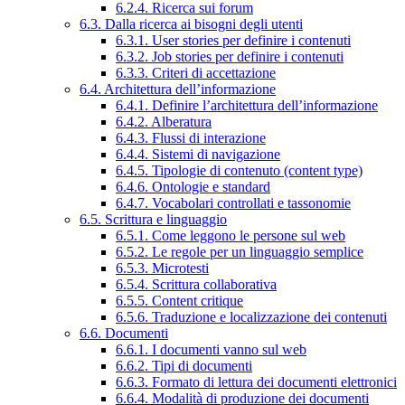
6.2.4. Ricerca sui forum
6.3. Dalla ricerca ai bisogni degli utenti
6.3.1. User stories per definire i contenuti
6.3.2. Job stories per definire i contenuti
6.3.3. Criteri di accettazione
6.4. Architettura dell’informazione
6.4.1. Definire l’architettura dell’informazione
6.4.2. Alberatura
6.4.3. Flussi di interazione
6.4.4. Sistemi di navigazione
6.4.5. Tipologie di contenuto (content type)
6.4.6. Ontologie e standard
6.4.7. Vocabolari controllati e tassonomie
6.5. Scrittura e linguaggio
6.5.1. Come leggono le persone sul web
6.5.2. Le regole per un linguaggio semplice
6.5.3. Microtesti
6.5.4. Scrittura collaborativa
6.5.5. Content critique
6.5.6. Traduzione e localizzazione dei contenuti
6.6. Documenti
6.6.1. I documenti vanno sul web
6.6.2. Tipi di documenti
6.6.3. Formato di lettura dei documenti elettronici
6.6.4. Modalità di produzione dei documenti