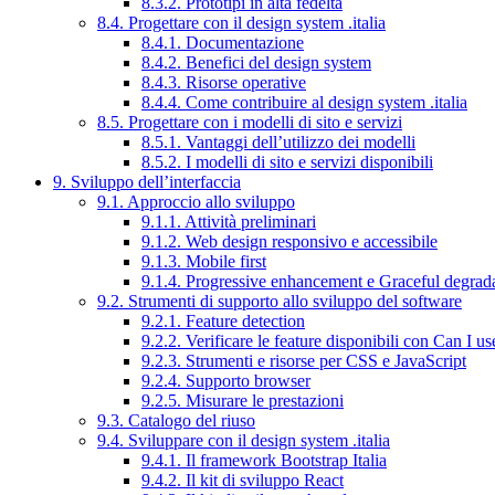
8.3.2. Prototipi in alta fedeltà
8.4. Progettare con il design system .italia
8.4.1. Documentazione
8.4.2. Benefici del design system
8.4.3. Risorse operative
8.4.4. Come contribuire al design system .italia
8.5. Progettare con i modelli di sito e servizi
8.5.1. Vantaggi dell’utilizzo dei modelli
8.5.2. I modelli di sito e servizi disponibili
9. Sviluppo dell’interfaccia
9.1. Approccio allo sviluppo
9.1.1. Attività preliminari
9.1.2. Web design responsivo e accessibile
9.1.3. Mobile first
9.1.4. Progressive enhancement e Graceful degrad
9.2. Strumenti di supporto allo sviluppo del software
9.2.1. Feature detection
9.2.2. Verificare le feature disponibili con Can I us
9.2.3. Strumenti e risorse per CSS e JavaScript
9.2.4. Supporto browser
9.2.5. Misurare le prestazioni
9.3. Catalogo del riuso
9.4. Sviluppare con il design system .italia
9.4.1. Il framework Bootstrap Italia
9.4.2. Il kit di sviluppo React