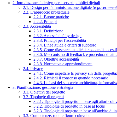
2. Introduzione al design per i servizi pubblici digitali
2.1. Design per l’amministrazione digitale (
e-government
2.2. L’approccio progettuale
2.2.1. Buone pratiche
2.2.2. Principi
2.3. Accessibilità
2.3.1. Definizione
2.3.2. Accessibilità by design
2.3.3. Principi per l’accessibilità
2.3.4. Linee guida e criteri di successo
2.3.5. Come rilasciare una dichiarazione di accessib
2.3.6. Meccanismo di feedback e procedura di attu
2.3.7. Obiettivi accessibilità
2.3.8. Normativa e approfondimenti
2.4. Privacy
2.4.1. Come rispettare la privacy sin dalla progettaz
2.4.2. Richiedi il consenso quando necessario
2.4.3. Le basi del sito web: architettura, informati
3. Pianificazione, gestione e strategia
3.1. Obiettivi del progetto
3.2. Tipologie di progetti
3.2.1. Tipologie di progetto in base agli attori coinv
3.2.2. Tipologie di progetto in base al focus
3.2.3. Tipologie di progetto in base all’ambito di i
3.3. Competenze, ruoli e figure coinvolte