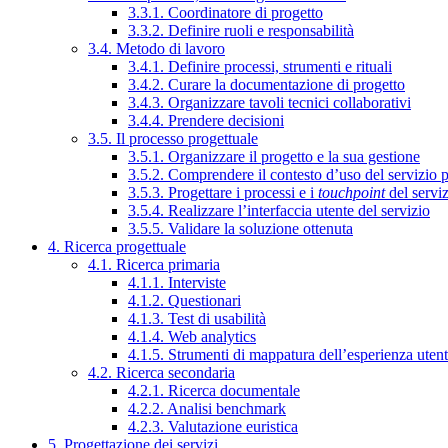
3.3.1. Coordinatore di progetto
3.3.2. Definire ruoli e responsabilità
3.4. Metodo di lavoro
3.4.1. Definire processi, strumenti e rituali
3.4.2. Curare la documentazione di progetto
3.4.3. Organizzare tavoli tecnici collaborativi
3.4.4. Prendere decisioni
3.5. Il processo progettuale
3.5.1. Organizzare il progetto e la sua gestione
3.5.2. Comprendere il contesto d’uso del servizio 
3.5.3. Progettare i processi e i
touchpoint
del servi
3.5.4. Realizzare l’interfaccia utente del servizio
3.5.5. Validare la soluzione ottenuta
4. Ricerca progettuale
4.1. Ricerca primaria
4.1.1. Interviste
4.1.2. Questionari
4.1.3. Test di usabilità
4.1.4. Web analytics
4.1.5. Strumenti di mappatura dell’esperienza uten
4.2. Ricerca secondaria
4.2.1. Ricerca documentale
4.2.2. Analisi benchmark
4.2.3. Valutazione euristica
5. Progettazione dei servizi