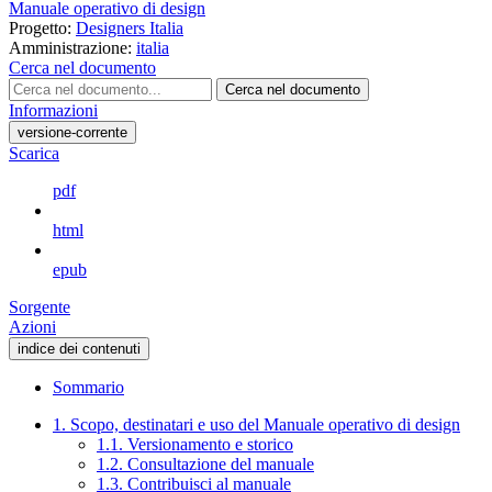
Manuale operativo di design
Progetto:
Designers Italia
Amministrazione:
italia
Cerca nel documento
Cerca nel documento
Informazioni
versione-corrente
Scarica
pdf
html
epub
Sorgente
Azioni
indice dei contenuti
Sommario
1. Scopo, destinatari e uso del Manuale operativo di design
1.1. Versionamento e storico
1.2. Consultazione del manuale
1.3. Contribuisci al manuale