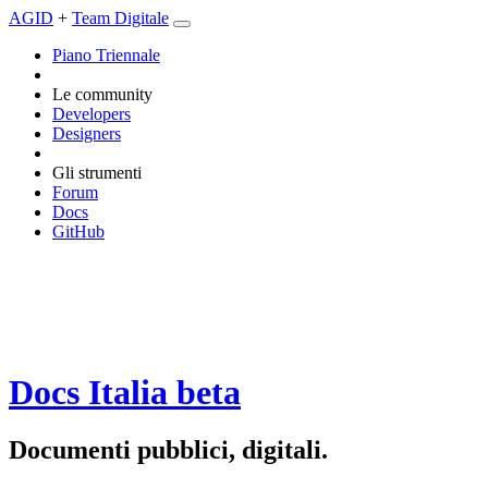
AGID
+
Team Digitale
Piano Triennale
Le community
Developers
Designers
Gli strumenti
Forum
Docs
GitHub
Docs Italia
beta
Documenti pubblici, digitali.