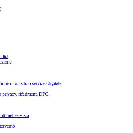
)
ilità
azione
ione di un sito o servizio digitale
va privacy, riferimenti DPO
olti nel servizio
ntervento