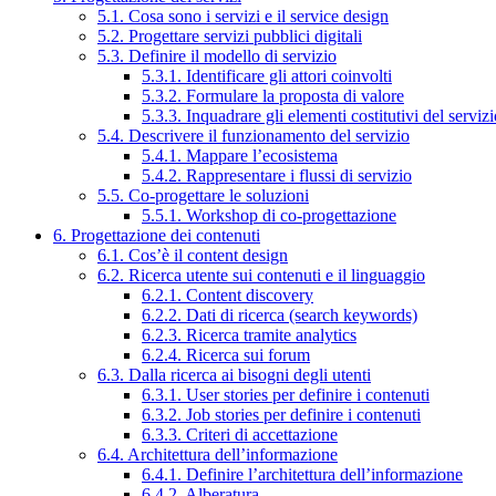
5.1. Cosa sono i servizi e il service design
5.2. Progettare servizi pubblici digitali
5.3. Definire il modello di servizio
5.3.1. Identificare gli attori coinvolti
5.3.2. Formulare la proposta di valore
5.3.3. Inquadrare gli elementi costitutivi del serviz
5.4. Descrivere il funzionamento del servizio
5.4.1. Mappare l’ecosistema
5.4.2. Rappresentare i flussi di servizio
5.5. Co-progettare le soluzioni
5.5.1. Workshop di co-progettazione
6. Progettazione dei contenuti
6.1. Cos’è il content design
6.2. Ricerca utente sui contenuti e il linguaggio
6.2.1. Content discovery
6.2.2. Dati di ricerca (search keywords)
6.2.3. Ricerca tramite analytics
6.2.4. Ricerca sui forum
6.3. Dalla ricerca ai bisogni degli utenti
6.3.1. User stories per definire i contenuti
6.3.2. Job stories per definire i contenuti
6.3.3. Criteri di accettazione
6.4. Architettura dell’informazione
6.4.1. Definire l’architettura dell’informazione
6.4.2. Alberatura