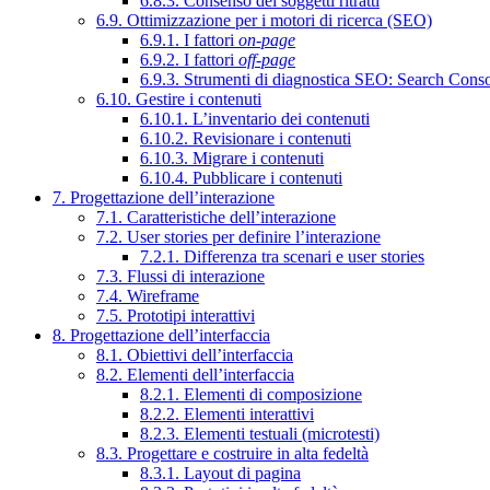
6.8.3. Consenso dei soggetti ritratti
6.9. Ottimizzazione per i motori di ricerca (SEO)
6.9.1. I fattori
on-page
6.9.2. I fattori
off-page
6.9.3. Strumenti di diagnostica SEO: Search Cons
6.10. Gestire i contenuti
6.10.1. L’inventario dei contenuti
6.10.2. Revisionare i contenuti
6.10.3. Migrare i contenuti
6.10.4. Pubblicare i contenuti
7. Progettazione dell’interazione
7.1. Caratteristiche dell’interazione
7.2. User stories per definire l’interazione
7.2.1. Differenza tra scenari e user stories
7.3. Flussi di interazione
7.4. Wireframe
7.5. Prototipi interattivi
8. Progettazione dell’interfaccia
8.1. Obiettivi dell’interfaccia
8.2. Elementi dell’interfaccia
8.2.1. Elementi di composizione
8.2.2. Elementi interattivi
8.2.3. Elementi testuali (microtesti)
8.3. Progettare e costruire in alta fedeltà
8.3.1. Layout di pagina