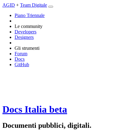
AGID
+
Team Digitale
Piano Triennale
Le community
Developers
Designers
Gli strumenti
Forum
Docs
GitHub
Docs Italia
beta
Documenti pubblici, digitali.