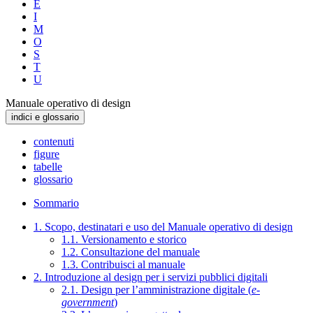
E
I
M
O
S
T
U
Manuale operativo di design
indici e glossario
contenuti
figure
tabelle
glossario
Sommario
1. Scopo, destinatari e uso del Manuale operativo di design
1.1. Versionamento e storico
1.2. Consultazione del manuale
1.3. Contribuisci al manuale
2. Introduzione al design per i servizi pubblici digitali
2.1. Design per l’amministrazione digitale (
e-
government
)