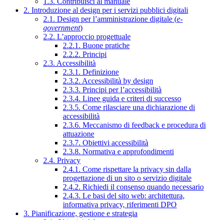
1.3. Contribuisci al manuale
2. Introduzione al design per i servizi pubblici digitali
2.1. Design per l’amministrazione digitale (
e-
government
)
2.2. L’approccio progettuale
2.2.1. Buone pratiche
2.2.2. Principi
2.3. Accessibilità
2.3.1. Definizione
2.3.2. Accessibilità by design
2.3.3. Principi per l’accessibilità
2.3.4. Linee guida e criteri di successo
2.3.5. Come rilasciare una dichiarazione di
accessibilità
2.3.6. Meccanismo di feedback e procedura di
attuazione
2.3.7. Obiettivi accessibilità
2.3.8. Normativa e approfondimenti
2.4. Privacy
2.4.1. Come rispettare la privacy sin dalla
progettazione di un sito o servizio digitale
2.4.2. Richiedi il consenso quando necessario
2.4.3. Le basi del sito web: architettura,
informativa privacy, riferimenti DPO
3. Pianificazione, gestione e strategia