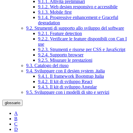
9.1.1. Attività preliminari
9.1.2. Web design responsivo e accessibile
9.1.3. Mobile first
9.1.4. Progressive enhancement e Graceful
degradation
9.2. Strumenti di supporto allo sviluppo del software
9.2.1. Feature detection
9.2.2. Verificare le feature disponibili con Can I
use
9.2.3. Strumenti e risorse per CSS e JavaScript
9.2.4. Supporto browser
9.2.5. Misurare le prestazioni
9.3. Catalogo del riuso
9.4. Sviluppare con il design system .italia
9.4.1. Il framework Bootstrap Italia
9.4.2. Il kit di sviluppo React
9.4.3. Il kit di sviluppo Angular
9.5. Sviluppare con i modelli di sito e servizi
glossario
A
B
C
D