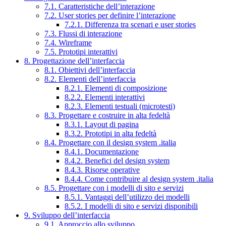
7.1. Caratteristiche dell’interazione
7.2. User stories per definire l’interazione
7.2.1. Differenza tra scenari e user stories
7.3. Flussi di interazione
7.4. Wireframe
7.5. Prototipi interattivi
8. Progettazione dell’interfaccia
8.1. Obiettivi dell’interfaccia
8.2. Elementi dell’interfaccia
8.2.1. Elementi di composizione
8.2.2. Elementi interattivi
8.2.3. Elementi testuali (microtesti)
8.3. Progettare e costruire in alta fedeltà
8.3.1. Layout di pagina
8.3.2. Prototipi in alta fedeltà
8.4. Progettare con il design system .italia
8.4.1. Documentazione
8.4.2. Benefici del design system
8.4.3. Risorse operative
8.4.4. Come contribuire al design system .italia
8.5. Progettare con i modelli di sito e servizi
8.5.1. Vantaggi dell’utilizzo dei modelli
8.5.2. I modelli di sito e servizi disponibili
9. Sviluppo dell’interfaccia
9.1. Approccio allo sviluppo