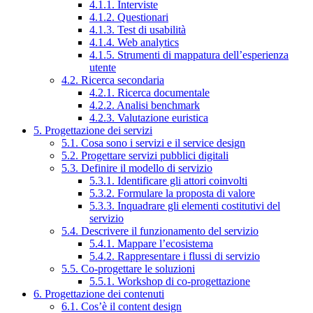
4.1.1. Interviste
4.1.2. Questionari
4.1.3. Test di usabilità
4.1.4. Web analytics
4.1.5. Strumenti di mappatura dell’esperienza
utente
4.2. Ricerca secondaria
4.2.1. Ricerca documentale
4.2.2. Analisi benchmark
4.2.3. Valutazione euristica
5. Progettazione dei servizi
5.1. Cosa sono i servizi e il service design
5.2. Progettare servizi pubblici digitali
5.3. Definire il modello di servizio
5.3.1. Identificare gli attori coinvolti
5.3.2. Formulare la proposta di valore
5.3.3. Inquadrare gli elementi costitutivi del
servizio
5.4. Descrivere il funzionamento del servizio
5.4.1. Mappare l’ecosistema
5.4.2. Rappresentare i flussi di servizio
5.5. Co-progettare le soluzioni
5.5.1. Workshop di co-progettazione
6. Progettazione dei contenuti
6.1. Cos’è il content design