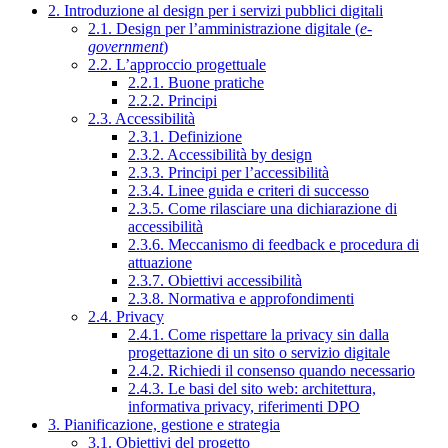
2. Introduzione al design per i servizi pubblici digitali
2.1. Design per l’amministrazione digitale (
e-
government
)
2.2. L’approccio progettuale
2.2.1. Buone pratiche
2.2.2. Principi
2.3. Accessibilità
2.3.1. Definizione
2.3.2. Accessibilità by design
2.3.3. Principi per l’accessibilità
2.3.4. Linee guida e criteri di successo
2.3.5. Come rilasciare una dichiarazione di
accessibilità
2.3.6. Meccanismo di feedback e procedura di
attuazione
2.3.7. Obiettivi accessibilità
2.3.8. Normativa e approfondimenti
2.4. Privacy
2.4.1. Come rispettare la privacy sin dalla
progettazione di un sito o servizio digitale
2.4.2. Richiedi il consenso quando necessario
2.4.3. Le basi del sito web: architettura,
informativa privacy, riferimenti DPO
3. Pianificazione, gestione e strategia
3.1. Obiettivi del progetto