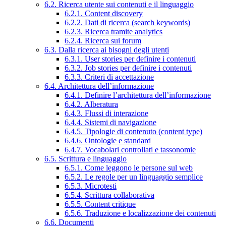
6.2. Ricerca utente sui contenuti e il linguaggio
6.2.1. Content discovery
6.2.2. Dati di ricerca (search keywords)
6.2.3. Ricerca tramite analytics
6.2.4. Ricerca sui forum
6.3. Dalla ricerca ai bisogni degli utenti
6.3.1. User stories per definire i contenuti
6.3.2. Job stories per definire i contenuti
6.3.3. Criteri di accettazione
6.4. Architettura dell’informazione
6.4.1. Definire l’architettura dell’informazione
6.4.2. Alberatura
6.4.3. Flussi di interazione
6.4.4. Sistemi di navigazione
6.4.5. Tipologie di contenuto (content type)
6.4.6. Ontologie e standard
6.4.7. Vocabolari controllati e tassonomie
6.5. Scrittura e linguaggio
6.5.1. Come leggono le persone sul web
6.5.2. Le regole per un linguaggio semplice
6.5.3. Microtesti
6.5.4. Scrittura collaborativa
6.5.5. Content critique
6.5.6. Traduzione e localizzazione dei contenuti
6.6. Documenti