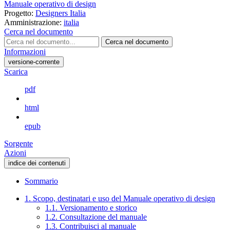
Manuale operativo di design
Progetto:
Designers Italia
Amministrazione:
italia
Cerca nel documento
Cerca nel documento
Informazioni
versione-corrente
Scarica
pdf
html
epub
Sorgente
Azioni
indice dei contenuti
Sommario
1. Scopo, destinatari e uso del Manuale operativo di design
1.1. Versionamento e storico
1.2. Consultazione del manuale
1.3. Contribuisci al manuale