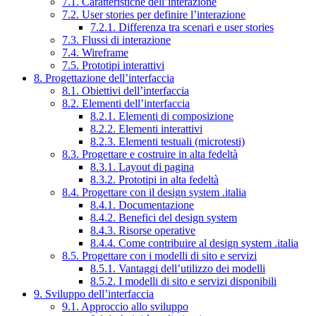
7.1. Caratteristiche dell’interazione
7.2. User stories per definire l’interazione
7.2.1. Differenza tra scenari e user stories
7.3. Flussi di interazione
7.4. Wireframe
7.5. Prototipi interattivi
8. Progettazione dell’interfaccia
8.1. Obiettivi dell’interfaccia
8.2. Elementi dell’interfaccia
8.2.1. Elementi di composizione
8.2.2. Elementi interattivi
8.2.3. Elementi testuali (microtesti)
8.3. Progettare e costruire in alta fedeltà
8.3.1. Layout di pagina
8.3.2. Prototipi in alta fedeltà
8.4. Progettare con il design system .italia
8.4.1. Documentazione
8.4.2. Benefici del design system
8.4.3. Risorse operative
8.4.4. Come contribuire al design system .italia
8.5. Progettare con i modelli di sito e servizi
8.5.1. Vantaggi dell’utilizzo dei modelli
8.5.2. I modelli di sito e servizi disponibili
9. Sviluppo dell’interfaccia
9.1. Approccio allo sviluppo