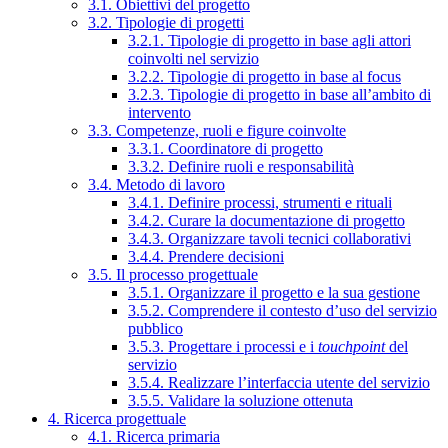
3.1. Obiettivi del progetto
3.2. Tipologie di progetti
3.2.1. Tipologie di progetto in base agli attori
coinvolti nel servizio
3.2.2. Tipologie di progetto in base al focus
3.2.3. Tipologie di progetto in base all’ambito di
intervento
3.3. Competenze, ruoli e figure coinvolte
3.3.1. Coordinatore di progetto
3.3.2. Definire ruoli e responsabilità
3.4. Metodo di lavoro
3.4.1. Definire processi, strumenti e rituali
3.4.2. Curare la documentazione di progetto
3.4.3. Organizzare tavoli tecnici collaborativi
3.4.4. Prendere decisioni
3.5. Il processo progettuale
3.5.1. Organizzare il progetto e la sua gestione
3.5.2. Comprendere il contesto d’uso del servizio
pubblico
3.5.3. Progettare i processi e i
touchpoint
del
servizio
3.5.4. Realizzare l’interfaccia utente del servizio
3.5.5. Validare la soluzione ottenuta
4. Ricerca progettuale
4.1. Ricerca primaria