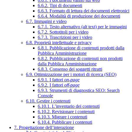
6.6.1. I documenti vanno sul web
6.6.2. Tipi di documenti
6.6.3. Formato di lettura dei documenti elettronici
6.6.4. Modalità di produzione dei documenti
6.7. Immagini e video
6.7.1. Testo alternativo (alt text) per le immagini
6.7.2. Sottotitoli per i video
6.7.3. Trascrizioni per i video
6.8. Proprietà intellettuale e privacy
6.8.1. Pubblicazione di contenuti prodotti dalla
Pubblica Amministrazione
6.8.2. Pubblicazione di contenuti non prodotti
dalla Pubblica Amministrazione
6.8.3. Consenso dei soggetti ritratti
6.9. Ottimizzazione per i motori di ricerca (SEO)
6.9.1. I fattori
on-page
6.9.2. I fattori
off-page
6.9.3. Strumenti di diagnostica SEO: Search
Console
6.10. Gestire i contenuti
6.10.1. L’inventario dei contenuti
6.10.2. Revisionare i contenuti
6.10.3. Migrare i contenuti
6.10.4. Pubblicare i contenuti
7. Progettazione dell’interazione