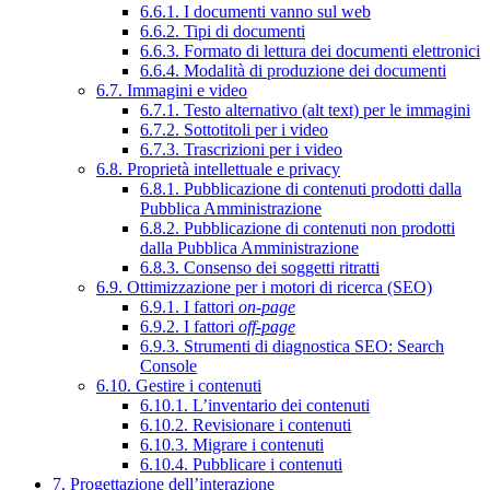
6.6.1. I documenti vanno sul web
6.6.2. Tipi di documenti
6.6.3. Formato di lettura dei documenti elettronici
6.6.4. Modalità di produzione dei documenti
6.7. Immagini e video
6.7.1. Testo alternativo (alt text) per le immagini
6.7.2. Sottotitoli per i video
6.7.3. Trascrizioni per i video
6.8. Proprietà intellettuale e privacy
6.8.1. Pubblicazione di contenuti prodotti dalla
Pubblica Amministrazione
6.8.2. Pubblicazione di contenuti non prodotti
dalla Pubblica Amministrazione
6.8.3. Consenso dei soggetti ritratti
6.9. Ottimizzazione per i motori di ricerca (SEO)
6.9.1. I fattori
on-page
6.9.2. I fattori
off-page
6.9.3. Strumenti di diagnostica SEO: Search
Console
6.10. Gestire i contenuti
6.10.1. L’inventario dei contenuti
6.10.2. Revisionare i contenuti
6.10.3. Migrare i contenuti
6.10.4. Pubblicare i contenuti
7. Progettazione dell’interazione