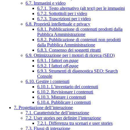
6.7. Immagini e video
6.7.1. Testo alternativo (alt text) per le immagini
6.7.2. Sottotitoli per i video
6.7.3. Trascrizioni per i video
6.8. Proprietà intellettuale e privacy
6.8.1. Pubblicazione di contenuti prodotti dalla
Pubblica Amministrazione
6.8.2. Pubblicazione di contenuti non prodotti
dalla Pubblica Amministrazione
6.8.3. Consenso dei soggetti ritratti
6.9. Ottimizzazione per i motori di ricerca (SEO)
6.9.1. I fattori
on-page
6.9.2. I fattori
off-page
6.9.3. Strumenti di diagnostica SEO: Search
Console
6.10. Gestire i contenuti
6.10.1. L’inventario dei contenuti
6.10.2. Revisionare i contenuti
6.10.3. Migrare i contenuti
6.10.4. Pubblicare i contenuti
7. Progettazione dell’interazione
7.1. Caratteristiche dell’interazione
7.2. User stories per definire l’interazione
7.2.1. Differenza tra scenari e user stories
7.3. Flussi di interazione