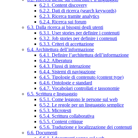
6.2.1. Content discovery
6.2.2. Dati di ricerca (search keywords)
6.2.3. Ricerca tramite analytics
6.2.4. Ricerca sui forum
6.3. Dalla ricerca ai bisogni degli utenti
6.3.1. User stories per definire i contenuti
6.3.2. Job stories per definire i contenuti
6.3.3. Criteri di accettazione
6.4. Architettura dell’informazione
6.4.1. Definire l’architettura dell’informazione
6.4.2. Alberatura
6.4.3. Flussi di interazione
6.4.4. Sistemi di navigazione
6.4.5. Tipologie di contenuto (content type)
6.4.6. Ontologie e standard
6.4.7. Vocabolari controllati e tassonomie
6.5. Scrittura e linguaggio
6.5.1. Come leggono le persone sul web
6.5.2. Le regole per un linguaggio semplice
6.5.3. Microtesti
6.5.4. Scrittura collaborativa
6.5.5. Content critique
6.5.6. Traduzione e localizzazione dei contenuti
6.6. Documenti