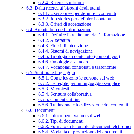
6.2.4. Ricerca sui forum
6.3. Dalla ricerca ai bisogni degli utenti
6.3.1. User stories per definire i contenuti
6.3.2. Job stories per definire i contenuti
6.3.3. Criteri di accettazione
6.4. Architettura dell’informazione
6.4.1. Definire l’architettura dell’informazione
6.4.2. Alberatura
6.4.3. Flussi di interazione
6.4.4. Sistemi di navigazione
6.4.5. Tipologie di contenuto (content type)
6.4.6. Ontologie e standard
6.4.7. Vocabolari controllati e tassonomie
6.5. Scrittura e linguaggio
6.5.1. Come leggono le persone sul web
6.5.2. Le regole per un linguaggio semplice
6.5.3. Microtesti
6.5.4. Scrittura collaborativa
6.5.5. Content critique
6.5.6. Traduzione e localizzazione dei contenuti
6.6. Documenti
6.6.1. I documenti vanno sul web
6.6.2. Tipi di documenti
6.6.3. Formato di lettura dei documenti elettronici
6.6.4. Modalità di produzione dei documenti