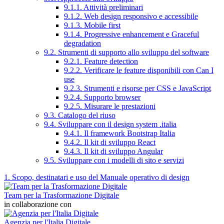
9.1.1. Attività preliminari
9.1.2. Web design responsivo e accessibile
9.1.3. Mobile first
9.1.4. Progressive enhancement e Graceful
degradation
9.2. Strumenti di supporto allo sviluppo del software
9.2.1. Feature detection
9.2.2. Verificare le feature disponibili con Can I
use
9.2.3. Strumenti e risorse per CSS e JavaScript
9.2.4. Supporto browser
9.2.5. Misurare le prestazioni
9.3. Catalogo del riuso
9.4. Sviluppare con il design system .italia
9.4.1. Il framework Bootstrap Italia
9.4.2. Il kit di sviluppo React
9.4.3. Il kit di sviluppo Angular
9.5. Sviluppare con i modelli di sito e servizi
1. Scopo, destinatari e uso del Manuale operativo di design
Team per la Trasformazione Digitale
in collaborazione con
Agenzia per l'Italia Digitale