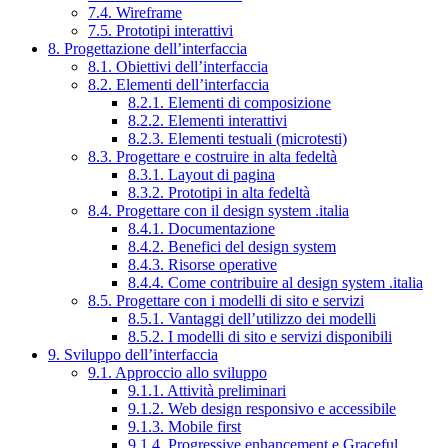
7.4. Wireframe
7.5. Prototipi interattivi
8. Progettazione dell’interfaccia
8.1. Obiettivi dell’interfaccia
8.2. Elementi dell’interfaccia
8.2.1. Elementi di composizione
8.2.2. Elementi interattivi
8.2.3. Elementi testuali (microtesti)
8.3. Progettare e costruire in alta fedeltà
8.3.1. Layout di pagina
8.3.2. Prototipi in alta fedeltà
8.4. Progettare con il design system .italia
8.4.1. Documentazione
8.4.2. Benefici del design system
8.4.3. Risorse operative
8.4.4. Come contribuire al design system .italia
8.5. Progettare con i modelli di sito e servizi
8.5.1. Vantaggi dell’utilizzo dei modelli
8.5.2. I modelli di sito e servizi disponibili
9. Sviluppo dell’interfaccia
9.1. Approccio allo sviluppo
9.1.1. Attività preliminari
9.1.2. Web design responsivo e accessibile
9.1.3. Mobile first
9.1.4. Progressive enhancement e Graceful