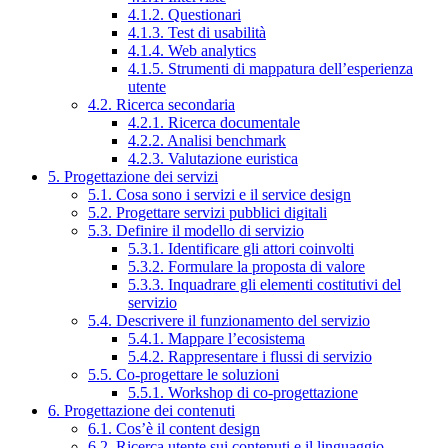
4.1.2. Questionari
4.1.3. Test di usabilità
4.1.4. Web analytics
4.1.5. Strumenti di mappatura dell’esperienza
utente
4.2. Ricerca secondaria
4.2.1. Ricerca documentale
4.2.2. Analisi benchmark
4.2.3. Valutazione euristica
5. Progettazione dei servizi
5.1. Cosa sono i servizi e il service design
5.2. Progettare servizi pubblici digitali
5.3. Definire il modello di servizio
5.3.1. Identificare gli attori coinvolti
5.3.2. Formulare la proposta di valore
5.3.3. Inquadrare gli elementi costitutivi del
servizio
5.4. Descrivere il funzionamento del servizio
5.4.1. Mappare l’ecosistema
5.4.2. Rappresentare i flussi di servizio
5.5. Co-progettare le soluzioni
5.5.1. Workshop di co-progettazione
6. Progettazione dei contenuti
6.1. Cos’è il content design
6.2. Ricerca utente sui contenuti e il linguaggio