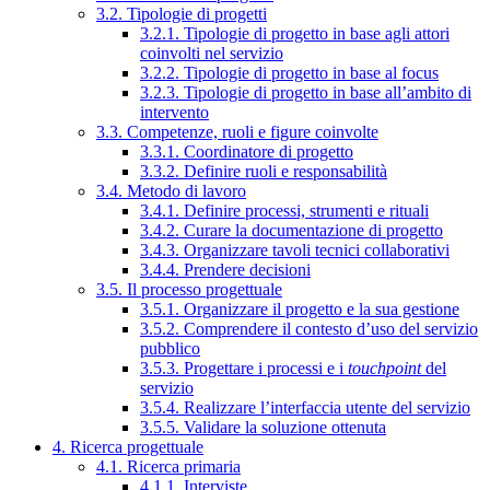
3.2. Tipologie di progetti
3.2.1. Tipologie di progetto in base agli attori
coinvolti nel servizio
3.2.2. Tipologie di progetto in base al focus
3.2.3. Tipologie di progetto in base all’ambito di
intervento
3.3. Competenze, ruoli e figure coinvolte
3.3.1. Coordinatore di progetto
3.3.2. Definire ruoli e responsabilità
3.4. Metodo di lavoro
3.4.1. Definire processi, strumenti e rituali
3.4.2. Curare la documentazione di progetto
3.4.3. Organizzare tavoli tecnici collaborativi
3.4.4. Prendere decisioni
3.5. Il processo progettuale
3.5.1. Organizzare il progetto e la sua gestione
3.5.2. Comprendere il contesto d’uso del servizio
pubblico
3.5.3. Progettare i processi e i
touchpoint
del
servizio
3.5.4. Realizzare l’interfaccia utente del servizio
3.5.5. Validare la soluzione ottenuta
4. Ricerca progettuale
4.1. Ricerca primaria
4.1.1. Interviste