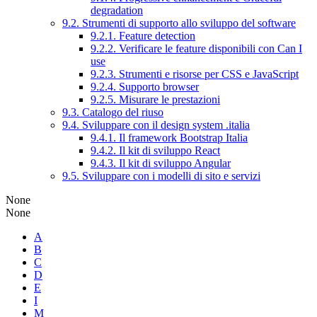
degradation
9.2. Strumenti di supporto allo sviluppo del software
9.2.1. Feature detection
9.2.2. Verificare le feature disponibili con Can I
use
9.2.3. Strumenti e risorse per CSS e JavaScript
9.2.4. Supporto browser
9.2.5. Misurare le prestazioni
9.3. Catalogo del riuso
9.4. Sviluppare con il design system .italia
9.4.1. Il framework Bootstrap Italia
9.4.2. Il kit di sviluppo React
9.4.3. Il kit di sviluppo Angular
9.5. Sviluppare con i modelli di sito e servizi
None
None
A
B
C
D
E
I
M