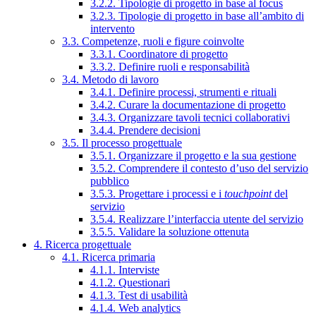
3.2.2. Tipologie di progetto in base al focus
3.2.3. Tipologie di progetto in base all’ambito di
intervento
3.3. Competenze, ruoli e figure coinvolte
3.3.1. Coordinatore di progetto
3.3.2. Definire ruoli e responsabilità
3.4. Metodo di lavoro
3.4.1. Definire processi, strumenti e rituali
3.4.2. Curare la documentazione di progetto
3.4.3. Organizzare tavoli tecnici collaborativi
3.4.4. Prendere decisioni
3.5. Il processo progettuale
3.5.1. Organizzare il progetto e la sua gestione
3.5.2. Comprendere il contesto d’uso del servizio
pubblico
3.5.3. Progettare i processi e i
touchpoint
del
servizio
3.5.4. Realizzare l’interfaccia utente del servizio
3.5.5. Validare la soluzione ottenuta
4. Ricerca progettuale
4.1. Ricerca primaria
4.1.1. Interviste
4.1.2. Questionari
4.1.3. Test di usabilità
4.1.4. Web analytics