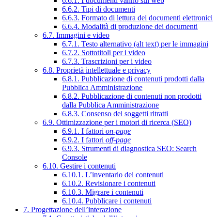
6.6.1. I documenti vanno sul web
6.6.2. Tipi di documenti
6.6.3. Formato di lettura dei documenti elettronici
6.6.4. Modalità di produzione dei documenti
6.7. Immagini e video
6.7.1. Testo alternativo (alt text) per le immagini
6.7.2. Sottotitoli per i video
6.7.3. Trascrizioni per i video
6.8. Proprietà intellettuale e privacy
6.8.1. Pubblicazione di contenuti prodotti dalla
Pubblica Amministrazione
6.8.2. Pubblicazione di contenuti non prodotti
dalla Pubblica Amministrazione
6.8.3. Consenso dei soggetti ritratti
6.9. Ottimizzazione per i motori di ricerca (SEO)
6.9.1. I fattori
on-page
6.9.2. I fattori
off-page
6.9.3. Strumenti di diagnostica SEO: Search
Console
6.10. Gestire i contenuti
6.10.1. L’inventario dei contenuti
6.10.2. Revisionare i contenuti
6.10.3. Migrare i contenuti
6.10.4. Pubblicare i contenuti
7. Progettazione dell’interazione