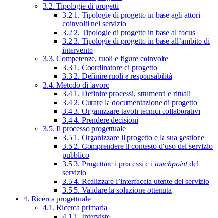
3.2. Tipologie di progetti
3.2.1. Tipologie di progetto in base agli attori
coinvolti nel servizio
3.2.2. Tipologie di progetto in base al focus
3.2.3. Tipologie di progetto in base all’ambito di
intervento
3.3. Competenze, ruoli e figure coinvolte
3.3.1. Coordinatore di progetto
3.3.2. Definire ruoli e responsabilità
3.4. Metodo di lavoro
3.4.1. Definire processi, strumenti e rituali
3.4.2. Curare la documentazione di progetto
3.4.3. Organizzare tavoli tecnici collaborativi
3.4.4. Prendere decisioni
3.5. Il processo progettuale
3.5.1. Organizzare il progetto e la sua gestione
3.5.2. Comprendere il contesto d’uso del servizio
pubblico
3.5.3. Progettare i processi e i
touchpoint
del
servizio
3.5.4. Realizzare l’interfaccia utente del servizio
3.5.5. Validare la soluzione ottenuta
4. Ricerca progettuale
4.1. Ricerca primaria
4.1.1. Interviste