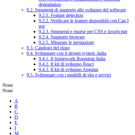
degradation
9.2. Strumenti di supporto allo sviluppo del software
9.2.1. Feature detection
9.2.2. Verificare le feature disponibili con Can I
use
9.2.3. Strumenti e risorse per CSS e JavaScript
9.2.4. Supporto browser
9.2.5. Misurare le prestazioni
9.3. Catalogo del riuso
9.4. Sviluppare con il design system .italia
9.4.1. Il framework Bootstrap Italia
9.4.2. Il kit di sviluppo React
9.4.3. Il kit di sviluppo Angular
9.5. Sviluppare con i modelli di sito e servizi
None
None
A
B
C
D
E
I
M