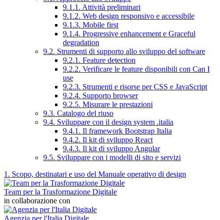
9.1.1. Attività preliminari
9.1.2. Web design responsivo e accessibile
9.1.3. Mobile first
9.1.4. Progressive enhancement e Graceful
degradation
9.2. Strumenti di supporto allo sviluppo del software
9.2.1. Feature detection
9.2.2. Verificare le feature disponibili con Can I
use
9.2.3. Strumenti e risorse per CSS e JavaScript
9.2.4. Supporto browser
9.2.5. Misurare le prestazioni
9.3. Catalogo del riuso
9.4. Sviluppare con il design system .italia
9.4.1. Il framework Bootstrap Italia
9.4.2. Il kit di sviluppo React
9.4.3. Il kit di sviluppo Angular
9.5. Sviluppare con i modelli di sito e servizi
1. Scopo, destinatari e uso del Manuale operativo di design
Team per la Trasformazione Digitale
in collaborazione con
Agenzia per l'Italia Digitale