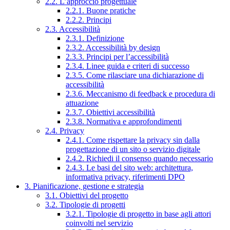
2.2. L’approccio progettuale
2.2.1. Buone pratiche
2.2.2. Principi
2.3. Accessibilità
2.3.1. Definizione
2.3.2. Accessibilità by design
2.3.3. Principi per l’accessibilità
2.3.4. Linee guida e criteri di successo
2.3.5. Come rilasciare una dichiarazione di
accessibilità
2.3.6. Meccanismo di feedback e procedura di
attuazione
2.3.7. Obiettivi accessibilità
2.3.8. Normativa e approfondimenti
2.4. Privacy
2.4.1. Come rispettare la privacy sin dalla
progettazione di un sito o servizio digitale
2.4.2. Richiedi il consenso quando necessario
2.4.3. Le basi del sito web: architettura,
informativa privacy, riferimenti DPO
3. Pianificazione, gestione e strategia
3.1. Obiettivi del progetto
3.2. Tipologie di progetti
3.2.1. Tipologie di progetto in base agli attori
coinvolti nel servizio