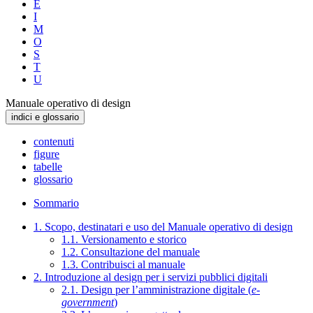
E
I
M
O
S
T
U
Manuale operativo di design
indici e glossario
contenuti
figure
tabelle
glossario
Sommario
1. Scopo, destinatari e uso del Manuale operativo di design
1.1. Versionamento e storico
1.2. Consultazione del manuale
1.3. Contribuisci al manuale
2. Introduzione al design per i servizi pubblici digitali
2.1. Design per l’amministrazione digitale (
e-
government
)