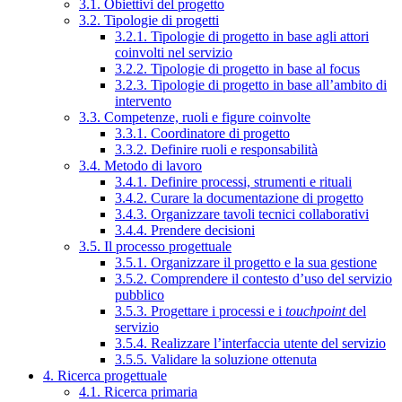
3.1. Obiettivi del progetto
3.2. Tipologie di progetti
3.2.1. Tipologie di progetto in base agli attori
coinvolti nel servizio
3.2.2. Tipologie di progetto in base al focus
3.2.3. Tipologie di progetto in base all’ambito di
intervento
3.3. Competenze, ruoli e figure coinvolte
3.3.1. Coordinatore di progetto
3.3.2. Definire ruoli e responsabilità
3.4. Metodo di lavoro
3.4.1. Definire processi, strumenti e rituali
3.4.2. Curare la documentazione di progetto
3.4.3. Organizzare tavoli tecnici collaborativi
3.4.4. Prendere decisioni
3.5. Il processo progettuale
3.5.1. Organizzare il progetto e la sua gestione
3.5.2. Comprendere il contesto d’uso del servizio
pubblico
3.5.3. Progettare i processi e i
touchpoint
del
servizio
3.5.4. Realizzare l’interfaccia utente del servizio
3.5.5. Validare la soluzione ottenuta
4. Ricerca progettuale
4.1. Ricerca primaria