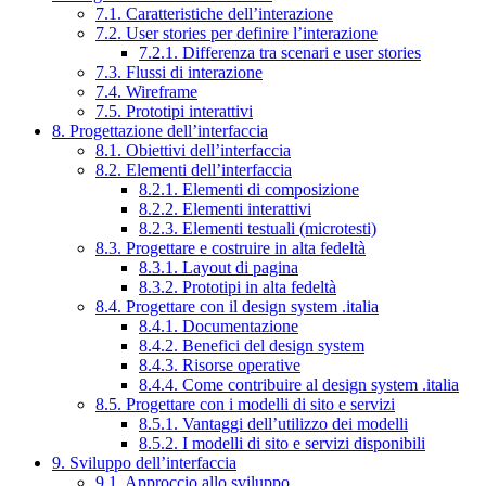
7.1. Caratteristiche dell’interazione
7.2. User stories per definire l’interazione
7.2.1. Differenza tra scenari e user stories
7.3. Flussi di interazione
7.4. Wireframe
7.5. Prototipi interattivi
8. Progettazione dell’interfaccia
8.1. Obiettivi dell’interfaccia
8.2. Elementi dell’interfaccia
8.2.1. Elementi di composizione
8.2.2. Elementi interattivi
8.2.3. Elementi testuali (microtesti)
8.3. Progettare e costruire in alta fedeltà
8.3.1. Layout di pagina
8.3.2. Prototipi in alta fedeltà
8.4. Progettare con il design system .italia
8.4.1. Documentazione
8.4.2. Benefici del design system
8.4.3. Risorse operative
8.4.4. Come contribuire al design system .italia
8.5. Progettare con i modelli di sito e servizi
8.5.1. Vantaggi dell’utilizzo dei modelli
8.5.2. I modelli di sito e servizi disponibili
9. Sviluppo dell’interfaccia
9.1. Approccio allo sviluppo