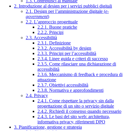
1.3. Contribuisci al manuale
2. Introduzione al design per i servizi pubblici digitali
2.1. Design per l’amministrazione digitale (
e-
government
)
2.2. L’approccio progettuale
2.2.1. Buone pratiche
2.2.2. Principi
2.3. Accessibilità
2.3.1. Definizione
2.3.2. Accessibilità by design
2.3.3. Principi per l’accessibilità
2.3.4. Linee guida e criteri di successo
2.3.5. Come rilasciare una dichiarazione di
accessibilità
2.3.6. Meccanismo di feedback e procedura di
attuazione
2.3.7. Obiettivi accessibilità
2.3.8. Normativa e approfondimenti
2.4. Privacy
2.4.1. Come rispettare la privacy sin dalla
progettazione di un sito o servizio digitale
2.4.2. Richiedi il consenso quando necessario
2.4.3. Le basi del sito web: architettura,
informativa privacy, riferimenti DPO
3. Pianificazione, gestione e strategia