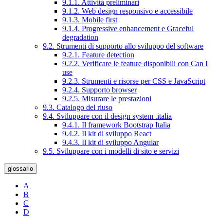
9.1.1. Attività preliminari
9.1.2. Web design responsivo e accessibile
9.1.3. Mobile first
9.1.4. Progressive enhancement e Graceful
degradation
9.2. Strumenti di supporto allo sviluppo del software
9.2.1. Feature detection
9.2.2. Verificare le feature disponibili con Can I
use
9.2.3. Strumenti e risorse per CSS e JavaScript
9.2.4. Supporto browser
9.2.5. Misurare le prestazioni
9.3. Catalogo del riuso
9.4. Sviluppare con il design system .italia
9.4.1. Il framework Bootstrap Italia
9.4.2. Il kit di sviluppo React
9.4.3. Il kit di sviluppo Angular
9.5. Sviluppare con i modelli di sito e servizi
glossario
A
B
C
D