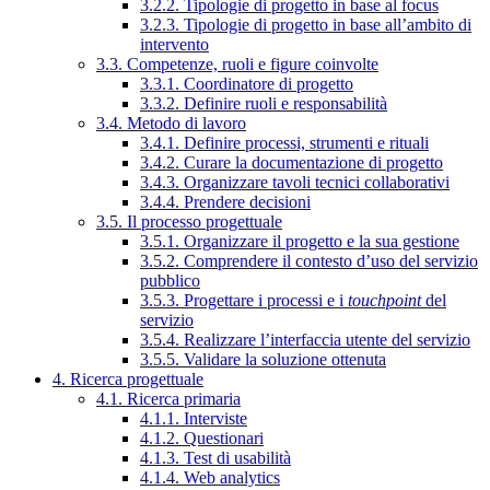
3.2.2. Tipologie di progetto in base al focus
3.2.3. Tipologie di progetto in base all’ambito di
intervento
3.3. Competenze, ruoli e figure coinvolte
3.3.1. Coordinatore di progetto
3.3.2. Definire ruoli e responsabilità
3.4. Metodo di lavoro
3.4.1. Definire processi, strumenti e rituali
3.4.2. Curare la documentazione di progetto
3.4.3. Organizzare tavoli tecnici collaborativi
3.4.4. Prendere decisioni
3.5. Il processo progettuale
3.5.1. Organizzare il progetto e la sua gestione
3.5.2. Comprendere il contesto d’uso del servizio
pubblico
3.5.3. Progettare i processi e i
touchpoint
del
servizio
3.5.4. Realizzare l’interfaccia utente del servizio
3.5.5. Validare la soluzione ottenuta
4. Ricerca progettuale
4.1. Ricerca primaria
4.1.1. Interviste
4.1.2. Questionari
4.1.3. Test di usabilità
4.1.4. Web analytics