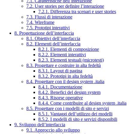
7.1. Caratteristiche dell’interazione
7.2. User stories per definire l’interazione
7.2.1. Differenza tra scenari e user stories
7.3. Flussi di interazione
7.4. Wireframe
7.5. Prototipi interattivi
8. Progettazione dell’interfaccia
8.1. Obiettivi dell’interfaccia
8.2. Elementi dell’interfaccia
8.2.1. Elementi di composizione
8.2.2. Elementi interattivi
8.2.3. Elementi testuali (microtesti)
8.3. Progettare e costruire in alta fedeltà
8.3.1. Layout di pagina
8.3.2. Prototipi in alta fedeltà
8.4. Progettare con il design system .italia
8.4.1. Documentazione
8.4.2. Benefici del design system
8.4.3. Risorse operative
8.4.4. Come contribuire al design system .italia
8.5. Progettare con i modelli di sito e servizi
8.5.1. Vantaggi dell’utilizzo dei modelli
8.5.2. I modelli di sito e servizi disponibili
9. Sviluppo dell’interfaccia
9.1. Approccio allo sviluppo