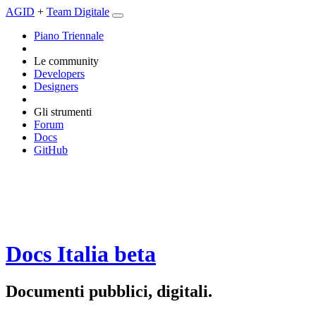
AGID
+
Team Digitale
Piano Triennale
Le community
Developers
Designers
Gli strumenti
Forum
Docs
GitHub
Docs Italia
beta
Documenti pubblici, digitali.