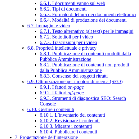
6.6.1. I documenti vanno sul web
6.6.2. Tipi di documenti
6.6.3. Formato di lettura dei documenti elettronici
6.6.4. Modalità di produzione dei documenti
6.7. Immagini e video
6.7.1. Testo alternativo (alt text) per le immagini
6.7.2. Sottotitoli per i video
6.7.3. Trascrizioni per i video
6.8. Proprietà intellettuale e privacy
6.8.1. Pubblicazione di contenuti prodotti dalla
Pubblica Amministrazione
6.8.2. Pubblicazione di contenuti non prodotti
dalla Pubblica Amministrazione
6.8.3. Consenso dei soggetti ritratti
6.9. Ottimizzazione per i motori di ricerca (SEO)
6.9.1. I fattori
on-page
6.9.2. I fattori
off-page
6.9.3. Strumenti di diagnostica SEO: Search
Console
6.10. Gestire i contenuti
6.10.1. L’inventario dei contenuti
6.10.2. Revisionare i contenuti
6.10.3. Migrare i contenuti
6.10.4. Pubblicare i contenuti
7. Progettazione dell’interazione