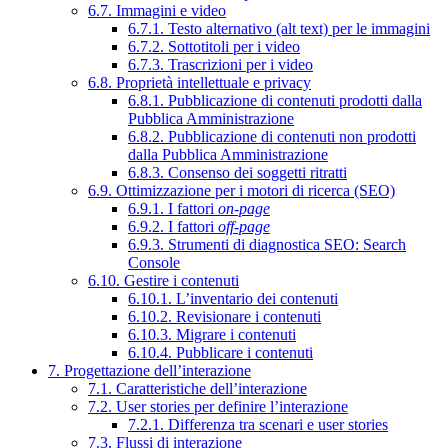
6.7. Immagini e video
6.7.1. Testo alternativo (alt text) per le immagini
6.7.2. Sottotitoli per i video
6.7.3. Trascrizioni per i video
6.8. Proprietà intellettuale e privacy
6.8.1. Pubblicazione di contenuti prodotti dalla
Pubblica Amministrazione
6.8.2. Pubblicazione di contenuti non prodotti
dalla Pubblica Amministrazione
6.8.3. Consenso dei soggetti ritratti
6.9. Ottimizzazione per i motori di ricerca (SEO)
6.9.1. I fattori
on-page
6.9.2. I fattori
off-page
6.9.3. Strumenti di diagnostica SEO: Search
Console
6.10. Gestire i contenuti
6.10.1. L’inventario dei contenuti
6.10.2. Revisionare i contenuti
6.10.3. Migrare i contenuti
6.10.4. Pubblicare i contenuti
7. Progettazione dell’interazione
7.1. Caratteristiche dell’interazione
7.2. User stories per definire l’interazione
7.2.1. Differenza tra scenari e user stories
7.3. Flussi di interazione