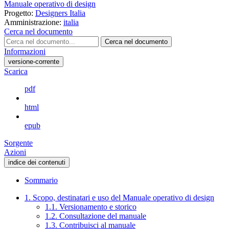
Manuale operativo di design
Progetto:
Designers Italia
Amministrazione:
italia
Cerca nel documento
Cerca nel documento
Informazioni
versione-corrente
Scarica
pdf
html
epub
Sorgente
Azioni
indice dei contenuti
Sommario
1. Scopo, destinatari e uso del Manuale operativo di design
1.1. Versionamento e storico
1.2. Consultazione del manuale
1.3. Contribuisci al manuale