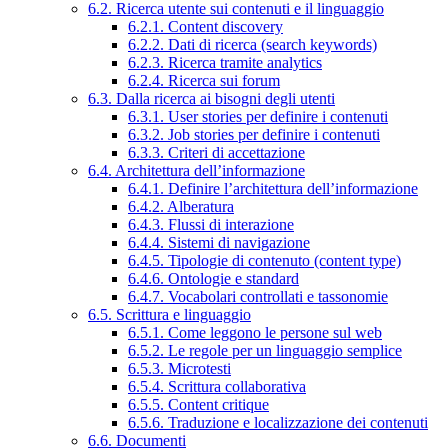
6.2. Ricerca utente sui contenuti e il linguaggio
6.2.1. Content discovery
6.2.2. Dati di ricerca (search keywords)
6.2.3. Ricerca tramite analytics
6.2.4. Ricerca sui forum
6.3. Dalla ricerca ai bisogni degli utenti
6.3.1. User stories per definire i contenuti
6.3.2. Job stories per definire i contenuti
6.3.3. Criteri di accettazione
6.4. Architettura dell’informazione
6.4.1. Definire l’architettura dell’informazione
6.4.2. Alberatura
6.4.3. Flussi di interazione
6.4.4. Sistemi di navigazione
6.4.5. Tipologie di contenuto (content type)
6.4.6. Ontologie e standard
6.4.7. Vocabolari controllati e tassonomie
6.5. Scrittura e linguaggio
6.5.1. Come leggono le persone sul web
6.5.2. Le regole per un linguaggio semplice
6.5.3. Microtesti
6.5.4. Scrittura collaborativa
6.5.5. Content critique
6.5.6. Traduzione e localizzazione dei contenuti
6.6. Documenti