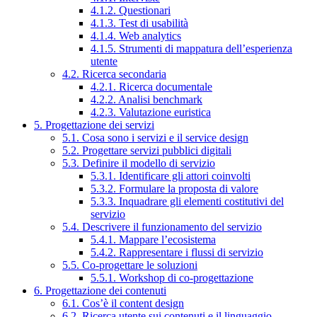
4.1.2. Questionari
4.1.3. Test di usabilità
4.1.4. Web analytics
4.1.5. Strumenti di mappatura dell’esperienza
utente
4.2. Ricerca secondaria
4.2.1. Ricerca documentale
4.2.2. Analisi benchmark
4.2.3. Valutazione euristica
5. Progettazione dei servizi
5.1. Cosa sono i servizi e il service design
5.2. Progettare servizi pubblici digitali
5.3. Definire il modello di servizio
5.3.1. Identificare gli attori coinvolti
5.3.2. Formulare la proposta di valore
5.3.3. Inquadrare gli elementi costitutivi del
servizio
5.4. Descrivere il funzionamento del servizio
5.4.1. Mappare l’ecosistema
5.4.2. Rappresentare i flussi di servizio
5.5. Co-progettare le soluzioni
5.5.1. Workshop di co-progettazione
6. Progettazione dei contenuti
6.1. Cos’è il content design
6.2. Ricerca utente sui contenuti e il linguaggio