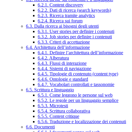
6.2.1. Content discovery
6.2.2. Dati di ricerca (search keywords)
6.2.3. Ricerca tramite analytics
6.2.4. Ricerca sui forum
6.3. Dalla ricerca ai bisogni degli utenti
6.3.1. User stories per definire i contenuti
6.3.2. Job stories per definire i contenuti
6.3.3. Criteri di accettazione
6.4. Architettura dell’informazione
6.4.1. Definire l’architettura dell’informazione
6.4.2. Alberatura
6.4.3. Flussi di interazione
6.4.4. Sistemi di navigazione
6.4.5. Tipologie di contenuto (content type)
6.4.6. Ontologie e standard
6.4.7. Vocabolari controllati e tassonomie
6.5. Scrittura e linguaggio
6.5.1. Come leggono le persone sul web
6.5.2. Le regole per un linguaggio semplice
6.5.3. Microtesti
6.5.4. Scrittura collaborativa
6.5.5. Content critique
6.5.6. Traduzione e localizzazione dei contenuti
6.6. Documenti