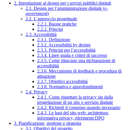
2. Introduzione al design per i servizi pubblici digitali
2.1. Design per l’amministrazione digitale (
e-
government
)
2.2. L’approccio progettuale
2.2.1. Buone pratiche
2.2.2. Principi
2.3. Accessibilità
2.3.1. Definizione
2.3.2. Accessibilità by design
2.3.3. Principi per l’accessibilità
2.3.4. Linee guida e criteri di successo
2.3.5. Come rilasciare una dichiarazione di
accessibilità
2.3.6. Meccanismo di feedback e procedura di
attuazione
2.3.7. Obiettivi accessibilità
2.3.8. Normativa e approfondimenti
2.4. Privacy
2.4.1. Come rispettare la privacy sin dalla
progettazione di un sito o servizio digitale
2.4.2. Richiedi il consenso quando necessario
2.4.3. Le basi del sito web: architettura,
informativa privacy, riferimenti DPO
3. Pianificazione, gestione e strategia
3.1. Obiettivi del progetto