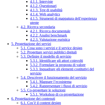
4.1.1. Interviste
4.1.2. Questionari
4.1.3. Test di usabilità
4.1.4. Web analytics
4.1.5. Strumenti di mappatura dell’esperienza
utente
4.2. Ricerca secondaria
4.2.1. Ricerca documentale
4.2.2. Analisi benchmark
4.2.3. Valutazione euristica
5. Progettazione dei servizi
5.1. Cosa sono i servizi e il service design
5.2. Progettare servizi pubblici digitali
5.3. Definire il modello di servizio
5.3.1. Identificare gli attori coinvolti
5.3.2. Formulare la proposta di valore
5.3.3. Inquadrare gli elementi costitutivi del
servizio
5.4. Descrivere il funzionamento del servizio
5.4.1. Mappare l’ecosistema
5.4.2. Rappresentare i flussi di servizio
5.5. Co-progettare le soluzioni
5.5.1. Workshop di co-progettazione
6. Progettazione dei contenuti
6.1. Cos’è il content design