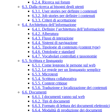
6.2.4. Ricerca sui forum
6.3. Dalla ricerca ai bisogni degli utenti
6.3.1. User stories per definire i contenuti
6.3.2. Job stories per definire i contenuti
6.3.3. Criteri di accettazione
6.4. Architettura dell’informazione
6.4.1. Definire l’architettura dell’informazione
6.4.2. Alberatura
6.4.3. Flussi di interazione
6.4.4. Sistemi di navigazione
6.4.5. Tipologie di contenuto (content type)
6.4.6. Ontologie e standard
6.4.7. Vocabolari controllati e tassonomie
6.5. Scrittura e linguaggio
6.5.1. Come leggono le persone sul web
6.5.2. Le regole per un linguaggio semplice
6.5.3. Microtesti
6.5.4. Scrittura collaborativa
6.5.5. Content critique
6.5.6. Traduzione e localizzazione dei contenuti
6.6. Documenti
6.6.1. I documenti vanno sul web
6.6.2. Tipi di documenti
6.6.3. Formato di lettura dei documenti elettronici
6.6.4. Modalità di produzione dei documenti