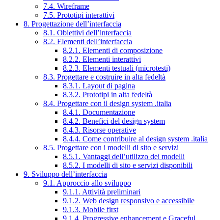
7.4. Wireframe
7.5. Prototipi interattivi
8. Progettazione dell’interfaccia
8.1. Obiettivi dell’interfaccia
8.2. Elementi dell’interfaccia
8.2.1. Elementi di composizione
8.2.2. Elementi interattivi
8.2.3. Elementi testuali (microtesti)
8.3. Progettare e costruire in alta fedeltà
8.3.1. Layout di pagina
8.3.2. Prototipi in alta fedeltà
8.4. Progettare con il design system .italia
8.4.1. Documentazione
8.4.2. Benefici del design system
8.4.3. Risorse operative
8.4.4. Come contribuire al design system .italia
8.5. Progettare con i modelli di sito e servizi
8.5.1. Vantaggi dell’utilizzo dei modelli
8.5.2. I modelli di sito e servizi disponibili
9. Sviluppo dell’interfaccia
9.1. Approccio allo sviluppo
9.1.1. Attività preliminari
9.1.2. Web design responsivo e accessibile
9.1.3. Mobile first
9.1.4. Progressive enhancement e Graceful