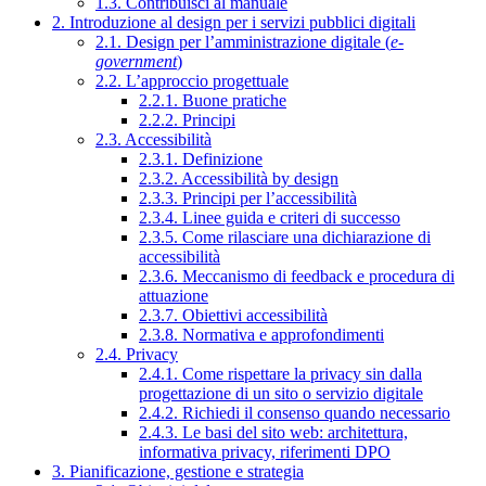
1.3. Contribuisci al manuale
2. Introduzione al design per i servizi pubblici digitali
2.1. Design per l’amministrazione digitale (
e-
government
)
2.2. L’approccio progettuale
2.2.1. Buone pratiche
2.2.2. Principi
2.3. Accessibilità
2.3.1. Definizione
2.3.2. Accessibilità by design
2.3.3. Principi per l’accessibilità
2.3.4. Linee guida e criteri di successo
2.3.5. Come rilasciare una dichiarazione di
accessibilità
2.3.6. Meccanismo di feedback e procedura di
attuazione
2.3.7. Obiettivi accessibilità
2.3.8. Normativa e approfondimenti
2.4. Privacy
2.4.1. Come rispettare la privacy sin dalla
progettazione di un sito o servizio digitale
2.4.2. Richiedi il consenso quando necessario
2.4.3. Le basi del sito web: architettura,
informativa privacy, riferimenti DPO
3. Pianificazione, gestione e strategia