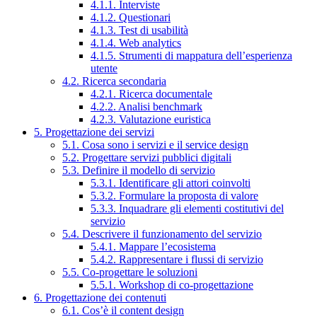
4.1.1. Interviste
4.1.2. Questionari
4.1.3. Test di usabilità
4.1.4. Web analytics
4.1.5. Strumenti di mappatura dell’esperienza
utente
4.2. Ricerca secondaria
4.2.1. Ricerca documentale
4.2.2. Analisi benchmark
4.2.3. Valutazione euristica
5. Progettazione dei servizi
5.1. Cosa sono i servizi e il service design
5.2. Progettare servizi pubblici digitali
5.3. Definire il modello di servizio
5.3.1. Identificare gli attori coinvolti
5.3.2. Formulare la proposta di valore
5.3.3. Inquadrare gli elementi costitutivi del
servizio
5.4. Descrivere il funzionamento del servizio
5.4.1. Mappare l’ecosistema
5.4.2. Rappresentare i flussi di servizio
5.5. Co-progettare le soluzioni
5.5.1. Workshop di co-progettazione
6. Progettazione dei contenuti
6.1. Cos’è il content design