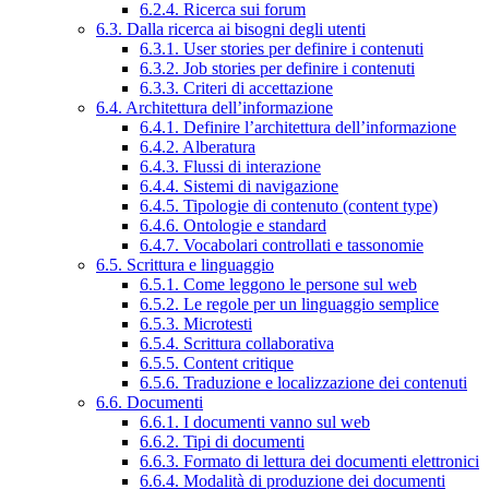
6.2.4. Ricerca sui forum
6.3. Dalla ricerca ai bisogni degli utenti
6.3.1. User stories per definire i contenuti
6.3.2. Job stories per definire i contenuti
6.3.3. Criteri di accettazione
6.4. Architettura dell’informazione
6.4.1. Definire l’architettura dell’informazione
6.4.2. Alberatura
6.4.3. Flussi di interazione
6.4.4. Sistemi di navigazione
6.4.5. Tipologie di contenuto (content type)
6.4.6. Ontologie e standard
6.4.7. Vocabolari controllati e tassonomie
6.5. Scrittura e linguaggio
6.5.1. Come leggono le persone sul web
6.5.2. Le regole per un linguaggio semplice
6.5.3. Microtesti
6.5.4. Scrittura collaborativa
6.5.5. Content critique
6.5.6. Traduzione e localizzazione dei contenuti
6.6. Documenti
6.6.1. I documenti vanno sul web
6.6.2. Tipi di documenti
6.6.3. Formato di lettura dei documenti elettronici
6.6.4. Modalità di produzione dei documenti