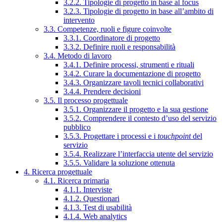
3.2.2. Tipologie di progetto in base al focus
3.2.3. Tipologie di progetto in base all’ambito di
intervento
3.3. Competenze, ruoli e figure coinvolte
3.3.1. Coordinatore di progetto
3.3.2. Definire ruoli e responsabilità
3.4. Metodo di lavoro
3.4.1. Definire processi, strumenti e rituali
3.4.2. Curare la documentazione di progetto
3.4.3. Organizzare tavoli tecnici collaborativi
3.4.4. Prendere decisioni
3.5. Il processo progettuale
3.5.1. Organizzare il progetto e la sua gestione
3.5.2. Comprendere il contesto d’uso del servizio
pubblico
3.5.3. Progettare i processi e i
touchpoint
del
servizio
3.5.4. Realizzare l’interfaccia utente del servizio
3.5.5. Validare la soluzione ottenuta
4. Ricerca progettuale
4.1. Ricerca primaria
4.1.1. Interviste
4.1.2. Questionari
4.1.3. Test di usabilità
4.1.4. Web analytics