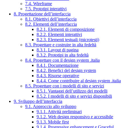
7.4. Wireframe
7.5. Prototipi interattivi
8. Progettazione dell’interfaccia
8.1. Obiettivi dell’interfaccia
8.2. Elementi dell’interfaccia
8.2.1. Elementi di composizione
8.2.2. Elementi interattivi
8.2.3. Elementi testuali (microtesti)
8.3. Progettare e costruire in alta fedeltà
8.3.1. Layout di pagina
8.3.2. Prototipi in alta fedeltà
8.4. Progettare con il design system .italia
8.4.1. Documentazione
8.4.2. Benefici del design system
8.4.3. Risorse operative
8.4.4. Come contribuire al design system .italia
8.5. Progettare con i modelli di sito e servizi
8.5.1. Vantaggi dell’utilizzo dei modelli
8.5.2. I modelli di sito e servizi disponibili
9. Sviluppo dell’interfaccia
9.1. Approccio allo sviluppo
9.1.1. Attività preliminari
9.1.2. Web design responsivo e accessibile
9.1.3. Mobile first
9.1.4. Progressive enhancement e Graceful