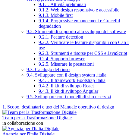
9.1.1. Attività preliminari
9.1.2. Web design responsivo e accessibile
9.1.3. Mobile first
9.1.4. Progressive enhancement e Graceful
degradation
9.2. Strumenti di supporto allo sviluppo del software
9.2.1. Feature detection
9.2.2. Verificare le feature disponibili con Can I
use
9.2.3. Strumenti e risorse per CSS e JavaScript
9.2.4. Supporto browser
9.2.5. Misurare le prestazioni
9.3. Catalogo del riuso
9.4. Sviluppare con il design system .italia
9.4.1. Il framework Bootstrap Italia
9.4.2. Il kit di sviluppo React
9.4.3. Il kit di sviluppo Angular
9.5. Sviluppare con i modelli di sito e servizi
1. Scopo, destinatari e uso del Manuale operativo di design
Team per la Trasformazione Digitale
in collaborazione con
Agenzia per l'Italia Digitale