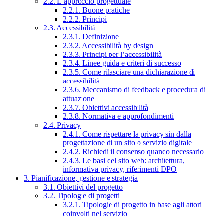
2.2. L’approccio progettuale
2.2.1. Buone pratiche
2.2.2. Principi
2.3. Accessibilità
2.3.1. Definizione
2.3.2. Accessibilità by design
2.3.3. Principi per l’accessibilità
2.3.4. Linee guida e criteri di successo
2.3.5. Come rilasciare una dichiarazione di
accessibilità
2.3.6. Meccanismo di feedback e procedura di
attuazione
2.3.7. Obiettivi accessibilità
2.3.8. Normativa e approfondimenti
2.4. Privacy
2.4.1. Come rispettare la privacy sin dalla
progettazione di un sito o servizio digitale
2.4.2. Richiedi il consenso quando necessario
2.4.3. Le basi del sito web: architettura,
informativa privacy, riferimenti DPO
3. Pianificazione, gestione e strategia
3.1. Obiettivi del progetto
3.2. Tipologie di progetti
3.2.1. Tipologie di progetto in base agli attori
coinvolti nel servizio