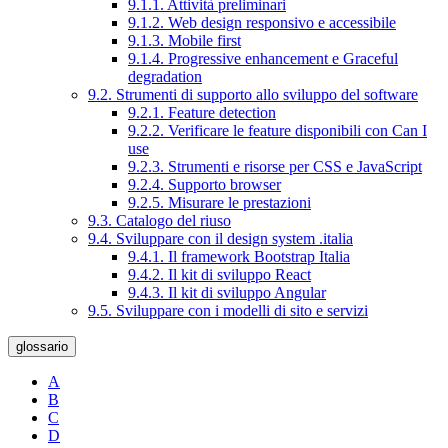
9.1.1. Attività preliminari
9.1.2. Web design responsivo e accessibile
9.1.3. Mobile first
9.1.4. Progressive enhancement e Graceful
degradation
9.2. Strumenti di supporto allo sviluppo del software
9.2.1. Feature detection
9.2.2. Verificare le feature disponibili con Can I
use
9.2.3. Strumenti e risorse per CSS e JavaScript
9.2.4. Supporto browser
9.2.5. Misurare le prestazioni
9.3. Catalogo del riuso
9.4. Sviluppare con il design system .italia
9.4.1. Il framework Bootstrap Italia
9.4.2. Il kit di sviluppo React
9.4.3. Il kit di sviluppo Angular
9.5. Sviluppare con i modelli di sito e servizi
glossario
A
B
C
D