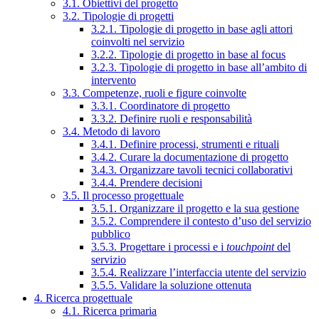
3.1. Obiettivi del progetto
3.2. Tipologie di progetti
3.2.1. Tipologie di progetto in base agli attori
coinvolti nel servizio
3.2.2. Tipologie di progetto in base al focus
3.2.3. Tipologie di progetto in base all’ambito di
intervento
3.3. Competenze, ruoli e figure coinvolte
3.3.1. Coordinatore di progetto
3.3.2. Definire ruoli e responsabilità
3.4. Metodo di lavoro
3.4.1. Definire processi, strumenti e rituali
3.4.2. Curare la documentazione di progetto
3.4.3. Organizzare tavoli tecnici collaborativi
3.4.4. Prendere decisioni
3.5. Il processo progettuale
3.5.1. Organizzare il progetto e la sua gestione
3.5.2. Comprendere il contesto d’uso del servizio
pubblico
3.5.3. Progettare i processi e i
touchpoint
del
servizio
3.5.4. Realizzare l’interfaccia utente del servizio
3.5.5. Validare la soluzione ottenuta
4. Ricerca progettuale
4.1. Ricerca primaria