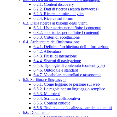
6.2.1. Content discovery
6.2.2. Dati di ricerca (search keywords)
6.2.3. Ricerca tramite analytics
6.2.4. Ricerca sui forum
6.3. Dalla ricerca ai bisogni degli utenti
6.3.1. User stories per definire i contenuti
6.3.2. Job stories per definire i contenuti
6.3.3. Criteri di accettazione
6.4. Architettura dell’informazione
6.4.1. Definire l’architettura dell’informazione
6.4.2. Alberatura
6.4.3. Flussi di interazione
6.4.4. Sistemi di navigazione
6.4.5. Tipologie di contenuto (content type)
6.4.6. Ontologie e standard
6.4.7. Vocabolari controllati e tassonomie
6.5. Scrittura e linguaggio
6.5.1. Come leggono le persone sul web
6.5.2. Le regole per un linguaggio semplice
6.5.3. Microtesti
6.5.4. Scrittura collaborativa
6.5.5. Content critique
6.5.6. Traduzione e localizzazione dei contenuti
6.6. Documenti