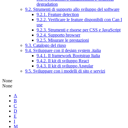
degradation
9.2. Strumenti di supporto allo sviluppo del software
9.2.1. Feature detection
9.2.2. Verificare le feature disponibili con Can I
use
9.2.3. Strumenti e risorse per CSS e JavaScript
9.2.4. Supporto browser
9.2.5. Misurare le prestazioni
9.3. Catalogo del riuso
9.4. Sviluppare con il design system .italia
9.4.1. Il framework Bootstrap Italia
9.4.2. Il kit di sviluppo React
9.4.3. Il kit di sviluppo Angular
9.5. Sviluppare con i modelli di sito e servizi
None
None
A
B
C
D
E
I
M