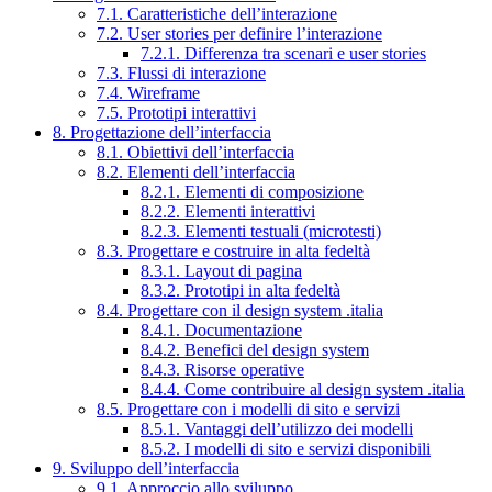
7.1. Caratteristiche dell’interazione
7.2. User stories per definire l’interazione
7.2.1. Differenza tra scenari e user stories
7.3. Flussi di interazione
7.4. Wireframe
7.5. Prototipi interattivi
8. Progettazione dell’interfaccia
8.1. Obiettivi dell’interfaccia
8.2. Elementi dell’interfaccia
8.2.1. Elementi di composizione
8.2.2. Elementi interattivi
8.2.3. Elementi testuali (microtesti)
8.3. Progettare e costruire in alta fedeltà
8.3.1. Layout di pagina
8.3.2. Prototipi in alta fedeltà
8.4. Progettare con il design system .italia
8.4.1. Documentazione
8.4.2. Benefici del design system
8.4.3. Risorse operative
8.4.4. Come contribuire al design system .italia
8.5. Progettare con i modelli di sito e servizi
8.5.1. Vantaggi dell’utilizzo dei modelli
8.5.2. I modelli di sito e servizi disponibili
9. Sviluppo dell’interfaccia
9.1. Approccio allo sviluppo