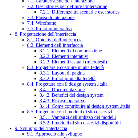
7.1. Caratteristiche dell’interazione
7.2. User stories per definire l’interazione
7.2.1. Differenza tra scenari e user stories
7.3. Flussi di interazione
7.4. Wireframe
7.5. Prototipi interattivi
8. Progettazione dell’interfaccia
8.1. Obiettivi dell’interfaccia
8.2. Elementi dell’interfaccia
8.2.1. Elementi di composizione
8.2.2. Elementi interattivi
8.2.3. Elementi testuali (microtesti)
8.3. Progettare e costruire in alta fedeltà
8.3.1. Layout di pagina
8.3.2. Prototipi in alta fedeltà
8.4. Progettare con il design system .italia
8.4.1. Documentazione
8.4.2. Benefici del design system
8.4.3. Risorse operative
8.4.4. Come contribuire al design system .italia
8.5. Progettare con i modelli di sito e servizi
8.5.1. Vantaggi dell’utilizzo dei modelli
8.5.2. I modelli di sito e servizi disponibili
9. Sviluppo dell’interfaccia
9.1. Approccio allo sviluppo