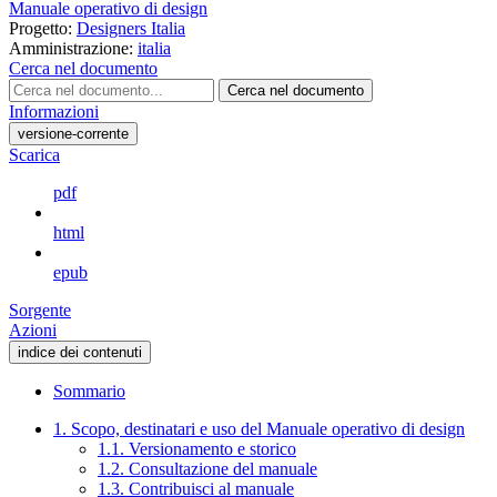
Manuale operativo di design
Progetto:
Designers Italia
Amministrazione:
italia
Cerca nel documento
Cerca nel documento
Informazioni
versione-corrente
Scarica
pdf
html
epub
Sorgente
Azioni
indice dei contenuti
Sommario
1. Scopo, destinatari e uso del Manuale operativo di design
1.1. Versionamento e storico
1.2. Consultazione del manuale
1.3. Contribuisci al manuale