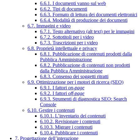
6.6.1. I documenti vanno sul web
6.6.2. Tipi di documenti
6.6.3. Formato di lettura dei documenti elettronici
6.6.4. Modalità di produzione dei documenti
6.7. Immagini e video
6.7.1. Testo alternativo (alt text) per le immagini
6.7.2. Sottotitoli per i video
6.7.3. Trascrizioni per i video
6.8. Proprietà intellettuale e privacy
6.8.1. Pubblicazione di contenuti prodotti dalla
Pubblica Amministrazione
6.8.2. Pubblicazione di contenuti non prodotti
dalla Pubblica Amministrazione
6.8.3. Consenso dei soggetti ritratti
6.9. Ottimizzazione per i motori di ricerca (SEO)
6.9.1. I fattori
on-page
6.9.2. I fattori
off-page
6.9.3. Strumenti di diagnostica SEO: Search
Console
6.10. Gestire i contenuti
6.10.1. L’inventario dei contenuti
6.10.2. Revisionare i contenuti
6.10.3. Migrare i contenuti
6.10.4. Pubblicare i contenuti
7. Progettazione dell’interazione