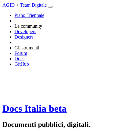
AGID
+
Team Digitale
Piano Triennale
Le community
Developers
Designers
Gli strumenti
Forum
Docs
GitHub
Docs Italia
beta
Documenti pubblici, digitali.