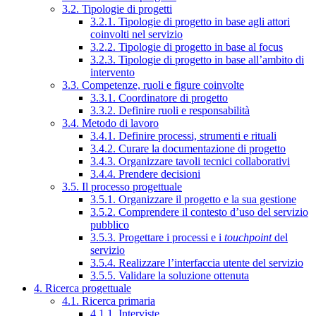
3.2. Tipologie di progetti
3.2.1. Tipologie di progetto in base agli attori
coinvolti nel servizio
3.2.2. Tipologie di progetto in base al focus
3.2.3. Tipologie di progetto in base all’ambito di
intervento
3.3. Competenze, ruoli e figure coinvolte
3.3.1. Coordinatore di progetto
3.3.2. Definire ruoli e responsabilità
3.4. Metodo di lavoro
3.4.1. Definire processi, strumenti e rituali
3.4.2. Curare la documentazione di progetto
3.4.3. Organizzare tavoli tecnici collaborativi
3.4.4. Prendere decisioni
3.5. Il processo progettuale
3.5.1. Organizzare il progetto e la sua gestione
3.5.2. Comprendere il contesto d’uso del servizio
pubblico
3.5.3. Progettare i processi e i
touchpoint
del
servizio
3.5.4. Realizzare l’interfaccia utente del servizio
3.5.5. Validare la soluzione ottenuta
4. Ricerca progettuale
4.1. Ricerca primaria
4.1.1. Interviste