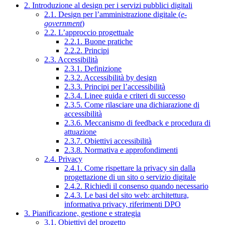
2. Introduzione al design per i servizi pubblici digitali
2.1. Design per l’amministrazione digitale (
e-
government
)
2.2. L’approccio progettuale
2.2.1. Buone pratiche
2.2.2. Principi
2.3. Accessibilità
2.3.1. Definizione
2.3.2. Accessibilità by design
2.3.3. Principi per l’accessibilità
2.3.4. Linee guida e criteri di successo
2.3.5. Come rilasciare una dichiarazione di
accessibilità
2.3.6. Meccanismo di feedback e procedura di
attuazione
2.3.7. Obiettivi accessibilità
2.3.8. Normativa e approfondimenti
2.4. Privacy
2.4.1. Come rispettare la privacy sin dalla
progettazione di un sito o servizio digitale
2.4.2. Richiedi il consenso quando necessario
2.4.3. Le basi del sito web: architettura,
informativa privacy, riferimenti DPO
3. Pianificazione, gestione e strategia
3.1. Obiettivi del progetto