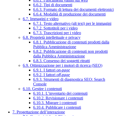
6.6.1. I documenti vanno sul web
6.6.2. Tipi di documenti
6.6.3. Formato di lettura dei documenti elettronici
6.6.4. Modalità di produzione dei documenti
6.7. Immagini e video
6.7.1. Testo alternativo (alt text) per le immagini
6.7.2. Sottotitoli per i video
6.7.3. Trascrizioni per i video
6.8. Proprietà intellettuale e privacy
6.8.1. Pubblicazione di contenuti prodotti dalla
Pubblica Amministrazione
6.8.2. Pubblicazione di contenuti non prodotti
dalla Pubblica Amministrazione
6.8.3. Consenso dei soggetti ritratti
6.9. Ottimizzazione per i motori di ricerca (SEO)
6.9.1. I fattori
on-page
6.9.2. I fattori
off-page
6.9.3. Strumenti di diagnostica SEO: Search
Console
6.10. Gestire i contenuti
6.10.1. L’inventario dei contenuti
6.10.2. Revisionare i contenuti
6.10.3. Migrare i contenuti
6.10.4. Pubblicare i contenuti
7. Progettazione dell’interazione