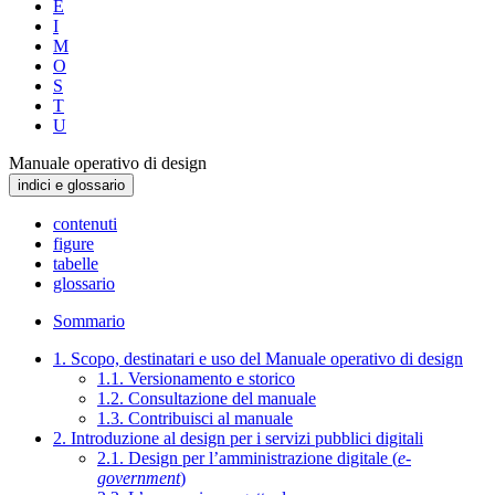
E
I
M
O
S
T
U
Manuale operativo di design
indici e glossario
contenuti
figure
tabelle
glossario
Sommario
1. Scopo, destinatari e uso del Manuale operativo di design
1.1. Versionamento e storico
1.2. Consultazione del manuale
1.3. Contribuisci al manuale
2. Introduzione al design per i servizi pubblici digitali
2.1. Design per l’amministrazione digitale (
e-
government
)