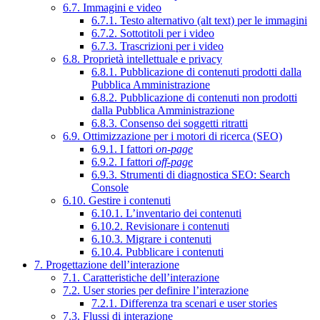
6.7. Immagini e video
6.7.1. Testo alternativo (alt text) per le immagini
6.7.2. Sottotitoli per i video
6.7.3. Trascrizioni per i video
6.8. Proprietà intellettuale e privacy
6.8.1. Pubblicazione di contenuti prodotti dalla
Pubblica Amministrazione
6.8.2. Pubblicazione di contenuti non prodotti
dalla Pubblica Amministrazione
6.8.3. Consenso dei soggetti ritratti
6.9. Ottimizzazione per i motori di ricerca (SEO)
6.9.1. I fattori
on-page
6.9.2. I fattori
off-page
6.9.3. Strumenti di diagnostica SEO: Search
Console
6.10. Gestire i contenuti
6.10.1. L’inventario dei contenuti
6.10.2. Revisionare i contenuti
6.10.3. Migrare i contenuti
6.10.4. Pubblicare i contenuti
7. Progettazione dell’interazione
7.1. Caratteristiche dell’interazione
7.2. User stories per definire l’interazione
7.2.1. Differenza tra scenari e user stories
7.3. Flussi di interazione