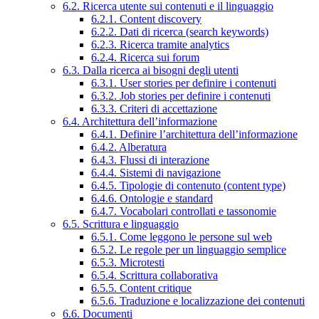
6.2. Ricerca utente sui contenuti e il linguaggio
6.2.1. Content discovery
6.2.2. Dati di ricerca (search keywords)
6.2.3. Ricerca tramite analytics
6.2.4. Ricerca sui forum
6.3. Dalla ricerca ai bisogni degli utenti
6.3.1. User stories per definire i contenuti
6.3.2. Job stories per definire i contenuti
6.3.3. Criteri di accettazione
6.4. Architettura dell’informazione
6.4.1. Definire l’architettura dell’informazione
6.4.2. Alberatura
6.4.3. Flussi di interazione
6.4.4. Sistemi di navigazione
6.4.5. Tipologie di contenuto (content type)
6.4.6. Ontologie e standard
6.4.7. Vocabolari controllati e tassonomie
6.5. Scrittura e linguaggio
6.5.1. Come leggono le persone sul web
6.5.2. Le regole per un linguaggio semplice
6.5.3. Microtesti
6.5.4. Scrittura collaborativa
6.5.5. Content critique
6.5.6. Traduzione e localizzazione dei contenuti
6.6. Documenti