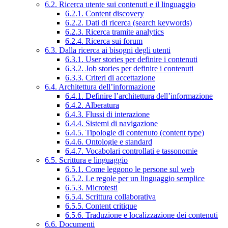
6.2. Ricerca utente sui contenuti e il linguaggio
6.2.1. Content discovery
6.2.2. Dati di ricerca (search keywords)
6.2.3. Ricerca tramite analytics
6.2.4. Ricerca sui forum
6.3. Dalla ricerca ai bisogni degli utenti
6.3.1. User stories per definire i contenuti
6.3.2. Job stories per definire i contenuti
6.3.3. Criteri di accettazione
6.4. Architettura dell’informazione
6.4.1. Definire l’architettura dell’informazione
6.4.2. Alberatura
6.4.3. Flussi di interazione
6.4.4. Sistemi di navigazione
6.4.5. Tipologie di contenuto (content type)
6.4.6. Ontologie e standard
6.4.7. Vocabolari controllati e tassonomie
6.5. Scrittura e linguaggio
6.5.1. Come leggono le persone sul web
6.5.2. Le regole per un linguaggio semplice
6.5.3. Microtesti
6.5.4. Scrittura collaborativa
6.5.5. Content critique
6.5.6. Traduzione e localizzazione dei contenuti
6.6. Documenti