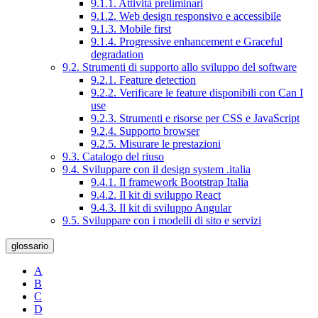
9.1.1. Attività preliminari
9.1.2. Web design responsivo e accessibile
9.1.3. Mobile first
9.1.4. Progressive enhancement e Graceful
degradation
9.2. Strumenti di supporto allo sviluppo del software
9.2.1. Feature detection
9.2.2. Verificare le feature disponibili con Can I
use
9.2.3. Strumenti e risorse per CSS e JavaScript
9.2.4. Supporto browser
9.2.5. Misurare le prestazioni
9.3. Catalogo del riuso
9.4. Sviluppare con il design system .italia
9.4.1. Il framework Bootstrap Italia
9.4.2. Il kit di sviluppo React
9.4.3. Il kit di sviluppo Angular
9.5. Sviluppare con i modelli di sito e servizi
glossario
A
B
C
D