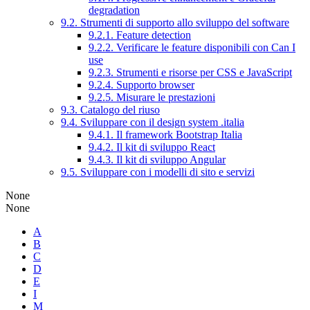
degradation
9.2. Strumenti di supporto allo sviluppo del software
9.2.1. Feature detection
9.2.2. Verificare le feature disponibili con Can I
use
9.2.3. Strumenti e risorse per CSS e JavaScript
9.2.4. Supporto browser
9.2.5. Misurare le prestazioni
9.3. Catalogo del riuso
9.4. Sviluppare con il design system .italia
9.4.1. Il framework Bootstrap Italia
9.4.2. Il kit di sviluppo React
9.4.3. Il kit di sviluppo Angular
9.5. Sviluppare con i modelli di sito e servizi
None
None
A
B
C
D
E
I
M