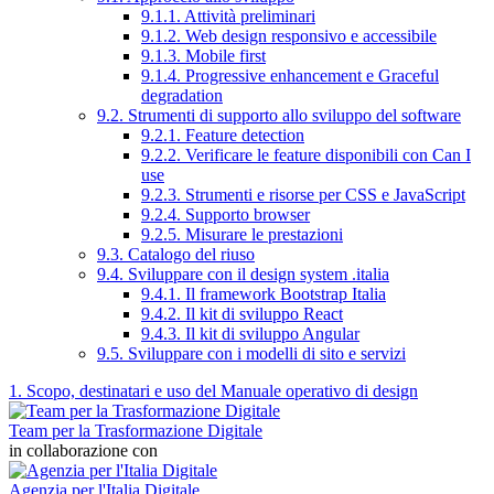
9.1.1. Attività preliminari
9.1.2. Web design responsivo e accessibile
9.1.3. Mobile first
9.1.4. Progressive enhancement e Graceful
degradation
9.2. Strumenti di supporto allo sviluppo del software
9.2.1. Feature detection
9.2.2. Verificare le feature disponibili con Can I
use
9.2.3. Strumenti e risorse per CSS e JavaScript
9.2.4. Supporto browser
9.2.5. Misurare le prestazioni
9.3. Catalogo del riuso
9.4. Sviluppare con il design system .italia
9.4.1. Il framework Bootstrap Italia
9.4.2. Il kit di sviluppo React
9.4.3. Il kit di sviluppo Angular
9.5. Sviluppare con i modelli di sito e servizi
1. Scopo, destinatari e uso del Manuale operativo di design
Team per la Trasformazione Digitale
in collaborazione con
Agenzia per l'Italia Digitale