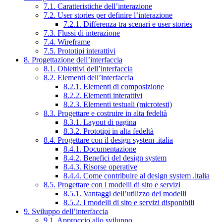
7.1. Caratteristiche dell’interazione
7.2. User stories per definire l’interazione
7.2.1. Differenza tra scenari e user stories
7.3. Flussi di interazione
7.4. Wireframe
7.5. Prototipi interattivi
8. Progettazione dell’interfaccia
8.1. Obiettivi dell’interfaccia
8.2. Elementi dell’interfaccia
8.2.1. Elementi di composizione
8.2.2. Elementi interattivi
8.2.3. Elementi testuali (microtesti)
8.3. Progettare e costruire in alta fedeltà
8.3.1. Layout di pagina
8.3.2. Prototipi in alta fedeltà
8.4. Progettare con il design system .italia
8.4.1. Documentazione
8.4.2. Benefici del design system
8.4.3. Risorse operative
8.4.4. Come contribuire al design system .italia
8.5. Progettare con i modelli di sito e servizi
8.5.1. Vantaggi dell’utilizzo dei modelli
8.5.2. I modelli di sito e servizi disponibili
9. Sviluppo dell’interfaccia
9.1. Approccio allo sviluppo