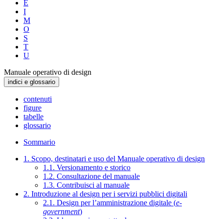
E
I
M
O
S
T
U
Manuale operativo di design
indici e glossario
contenuti
figure
tabelle
glossario
Sommario
1. Scopo, destinatari e uso del Manuale operativo di design
1.1. Versionamento e storico
1.2. Consultazione del manuale
1.3. Contribuisci al manuale
2. Introduzione al design per i servizi pubblici digitali
2.1. Design per l’amministrazione digitale (
e-
government
)