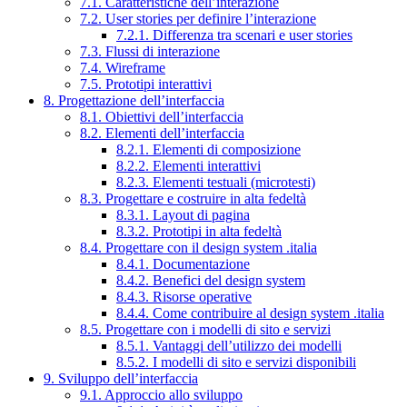
7.1. Caratteristiche dell’interazione
7.2. User stories per definire l’interazione
7.2.1. Differenza tra scenari e user stories
7.3. Flussi di interazione
7.4. Wireframe
7.5. Prototipi interattivi
8. Progettazione dell’interfaccia
8.1. Obiettivi dell’interfaccia
8.2. Elementi dell’interfaccia
8.2.1. Elementi di composizione
8.2.2. Elementi interattivi
8.2.3. Elementi testuali (microtesti)
8.3. Progettare e costruire in alta fedeltà
8.3.1. Layout di pagina
8.3.2. Prototipi in alta fedeltà
8.4. Progettare con il design system .italia
8.4.1. Documentazione
8.4.2. Benefici del design system
8.4.3. Risorse operative
8.4.4. Come contribuire al design system .italia
8.5. Progettare con i modelli di sito e servizi
8.5.1. Vantaggi dell’utilizzo dei modelli
8.5.2. I modelli di sito e servizi disponibili
9. Sviluppo dell’interfaccia
9.1. Approccio allo sviluppo