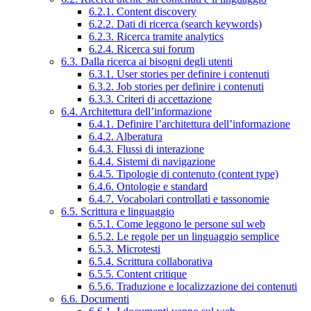
6.2.1. Content discovery
6.2.2. Dati di ricerca (search keywords)
6.2.3. Ricerca tramite analytics
6.2.4. Ricerca sui forum
6.3. Dalla ricerca ai bisogni degli utenti
6.3.1. User stories per definire i contenuti
6.3.2. Job stories per definire i contenuti
6.3.3. Criteri di accettazione
6.4. Architettura dell’informazione
6.4.1. Definire l’architettura dell’informazione
6.4.2. Alberatura
6.4.3. Flussi di interazione
6.4.4. Sistemi di navigazione
6.4.5. Tipologie di contenuto (content type)
6.4.6. Ontologie e standard
6.4.7. Vocabolari controllati e tassonomie
6.5. Scrittura e linguaggio
6.5.1. Come leggono le persone sul web
6.5.2. Le regole per un linguaggio semplice
6.5.3. Microtesti
6.5.4. Scrittura collaborativa
6.5.5. Content critique
6.5.6. Traduzione e localizzazione dei contenuti
6.6. Documenti