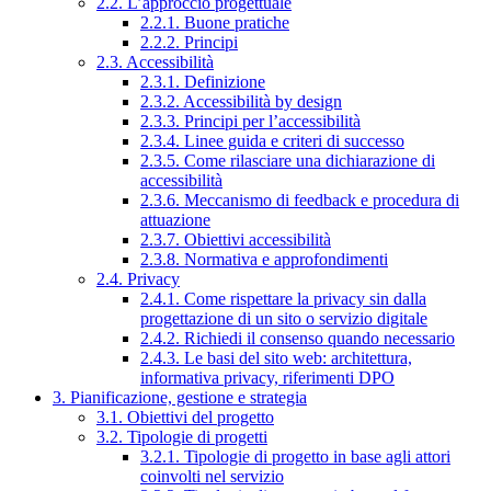
2.2. L’approccio progettuale
2.2.1. Buone pratiche
2.2.2. Principi
2.3. Accessibilità
2.3.1. Definizione
2.3.2. Accessibilità by design
2.3.3. Principi per l’accessibilità
2.3.4. Linee guida e criteri di successo
2.3.5. Come rilasciare una dichiarazione di
accessibilità
2.3.6. Meccanismo di feedback e procedura di
attuazione
2.3.7. Obiettivi accessibilità
2.3.8. Normativa e approfondimenti
2.4. Privacy
2.4.1. Come rispettare la privacy sin dalla
progettazione di un sito o servizio digitale
2.4.2. Richiedi il consenso quando necessario
2.4.3. Le basi del sito web: architettura,
informativa privacy, riferimenti DPO
3. Pianificazione, gestione e strategia
3.1. Obiettivi del progetto
3.2. Tipologie di progetti
3.2.1. Tipologie di progetto in base agli attori
coinvolti nel servizio