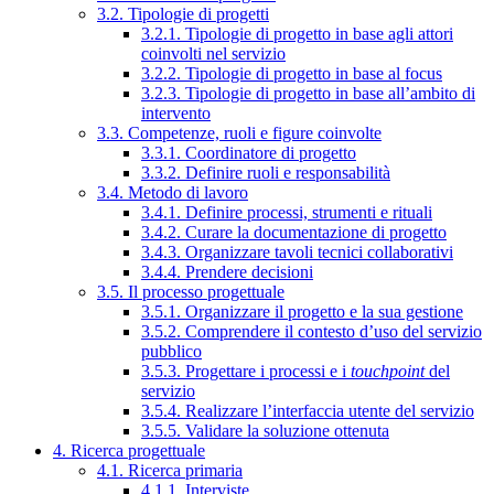
3.2. Tipologie di progetti
3.2.1. Tipologie di progetto in base agli attori
coinvolti nel servizio
3.2.2. Tipologie di progetto in base al focus
3.2.3. Tipologie di progetto in base all’ambito di
intervento
3.3. Competenze, ruoli e figure coinvolte
3.3.1. Coordinatore di progetto
3.3.2. Definire ruoli e responsabilità
3.4. Metodo di lavoro
3.4.1. Definire processi, strumenti e rituali
3.4.2. Curare la documentazione di progetto
3.4.3. Organizzare tavoli tecnici collaborativi
3.4.4. Prendere decisioni
3.5. Il processo progettuale
3.5.1. Organizzare il progetto e la sua gestione
3.5.2. Comprendere il contesto d’uso del servizio
pubblico
3.5.3. Progettare i processi e i
touchpoint
del
servizio
3.5.4. Realizzare l’interfaccia utente del servizio
3.5.5. Validare la soluzione ottenuta
4. Ricerca progettuale
4.1. Ricerca primaria
4.1.1. Interviste