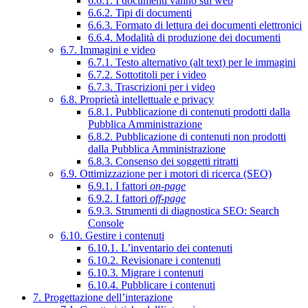
6.6.1. I documenti vanno sul web
6.6.2. Tipi di documenti
6.6.3. Formato di lettura dei documenti elettronici
6.6.4. Modalità di produzione dei documenti
6.7. Immagini e video
6.7.1. Testo alternativo (alt text) per le immagini
6.7.2. Sottotitoli per i video
6.7.3. Trascrizioni per i video
6.8. Proprietà intellettuale e privacy
6.8.1. Pubblicazione di contenuti prodotti dalla
Pubblica Amministrazione
6.8.2. Pubblicazione di contenuti non prodotti
dalla Pubblica Amministrazione
6.8.3. Consenso dei soggetti ritratti
6.9. Ottimizzazione per i motori di ricerca (SEO)
6.9.1. I fattori
on-page
6.9.2. I fattori
off-page
6.9.3. Strumenti di diagnostica SEO: Search
Console
6.10. Gestire i contenuti
6.10.1. L’inventario dei contenuti
6.10.2. Revisionare i contenuti
6.10.3. Migrare i contenuti
6.10.4. Pubblicare i contenuti
7. Progettazione dell’interazione