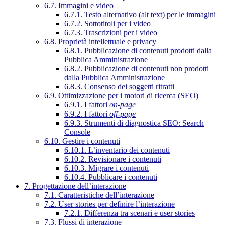
6.7. Immagini e video
6.7.1. Testo alternativo (alt text) per le immagini
6.7.2. Sottotitoli per i video
6.7.3. Trascrizioni per i video
6.8. Proprietà intellettuale e privacy
6.8.1. Pubblicazione di contenuti prodotti dalla
Pubblica Amministrazione
6.8.2. Pubblicazione di contenuti non prodotti
dalla Pubblica Amministrazione
6.8.3. Consenso dei soggetti ritratti
6.9. Ottimizzazione per i motori di ricerca (SEO)
6.9.1. I fattori
on-page
6.9.2. I fattori
off-page
6.9.3. Strumenti di diagnostica SEO: Search
Console
6.10. Gestire i contenuti
6.10.1. L’inventario dei contenuti
6.10.2. Revisionare i contenuti
6.10.3. Migrare i contenuti
6.10.4. Pubblicare i contenuti
7. Progettazione dell’interazione
7.1. Caratteristiche dell’interazione
7.2. User stories per definire l’interazione
7.2.1. Differenza tra scenari e user stories
7.3. Flussi di interazione