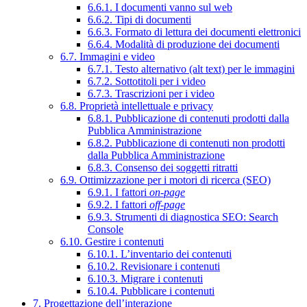
6.6.1. I documenti vanno sul web
6.6.2. Tipi di documenti
6.6.3. Formato di lettura dei documenti elettronici
6.6.4. Modalità di produzione dei documenti
6.7. Immagini e video
6.7.1. Testo alternativo (alt text) per le immagini
6.7.2. Sottotitoli per i video
6.7.3. Trascrizioni per i video
6.8. Proprietà intellettuale e privacy
6.8.1. Pubblicazione di contenuti prodotti dalla
Pubblica Amministrazione
6.8.2. Pubblicazione di contenuti non prodotti
dalla Pubblica Amministrazione
6.8.3. Consenso dei soggetti ritratti
6.9. Ottimizzazione per i motori di ricerca (SEO)
6.9.1. I fattori
on-page
6.9.2. I fattori
off-page
6.9.3. Strumenti di diagnostica SEO: Search
Console
6.10. Gestire i contenuti
6.10.1. L’inventario dei contenuti
6.10.2. Revisionare i contenuti
6.10.3. Migrare i contenuti
6.10.4. Pubblicare i contenuti
7. Progettazione dell’interazione