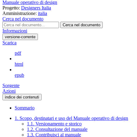
Manuale operativo di design
Progetto:
Designers Italia
Amministrazione:
italia
Cerca nel documento
Cerca nel documento
Informazioni
versione-corrente
Scarica
pdf
html
epub
Sorgente
Azioni
indice dei contenuti
Sommario
1. Scopo, destinatari e uso del Manuale operativo di design
1.1. Versionamento e storico
1.2. Consultazione del manuale
1.3. Contribuisci al manuale