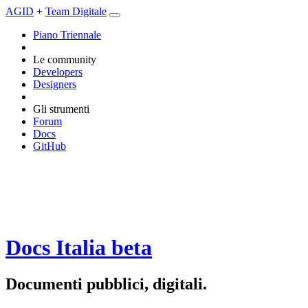
AGID
+
Team Digitale
Piano Triennale
Le community
Developers
Designers
Gli strumenti
Forum
Docs
GitHub
Docs Italia
beta
Documenti pubblici, digitali.