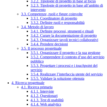
3.2.2. Tipologie di progetto in base al focus
3.2.3. Tipologie di progetto in base all’ambito di
intervento
3.3. Competenze, ruoli e figure coinvolte
3.3.1. Coordinatore di progetto
3.3.2. Definire ruoli e responsabilità
3.4. Metodo di lavoro
3.4.1. Definire processi, strumenti e rituali
3.4.2. Curare la documentazione di progetto
3.4.3. Organizzare tavoli tecnici collaborativi
3.4.4. Prendere decisioni
3.5. Il processo progettuale
3.5.1. Organizzare il progetto e la sua gestione
3.5.2. Comprendere il contesto d’uso del servizio
pubblico
3.5.3. Progettare i processi e i
touchpoint
del
servizio
3.5.4. Realizzare l’interfaccia utente del servizio
3.5.5. Validare la soluzione ottenuta
4. Ricerca progettuale
4.1. Ricerca primaria
4.1.1. Interviste
4.1.2. Questionari
4.1.3. Test di usabilità
4.1.4. Web analytics