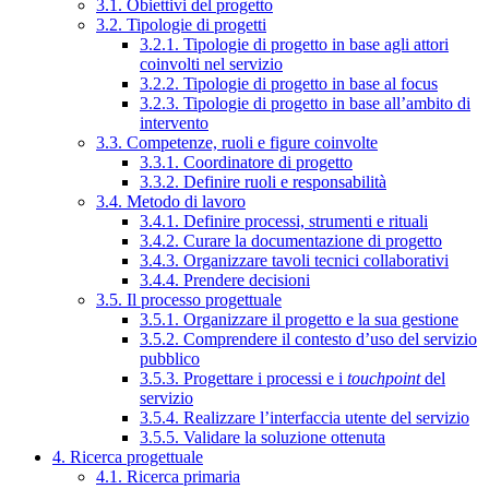
3.1. Obiettivi del progetto
3.2. Tipologie di progetti
3.2.1. Tipologie di progetto in base agli attori
coinvolti nel servizio
3.2.2. Tipologie di progetto in base al focus
3.2.3. Tipologie di progetto in base all’ambito di
intervento
3.3. Competenze, ruoli e figure coinvolte
3.3.1. Coordinatore di progetto
3.3.2. Definire ruoli e responsabilità
3.4. Metodo di lavoro
3.4.1. Definire processi, strumenti e rituali
3.4.2. Curare la documentazione di progetto
3.4.3. Organizzare tavoli tecnici collaborativi
3.4.4. Prendere decisioni
3.5. Il processo progettuale
3.5.1. Organizzare il progetto e la sua gestione
3.5.2. Comprendere il contesto d’uso del servizio
pubblico
3.5.3. Progettare i processi e i
touchpoint
del
servizio
3.5.4. Realizzare l’interfaccia utente del servizio
3.5.5. Validare la soluzione ottenuta
4. Ricerca progettuale
4.1. Ricerca primaria