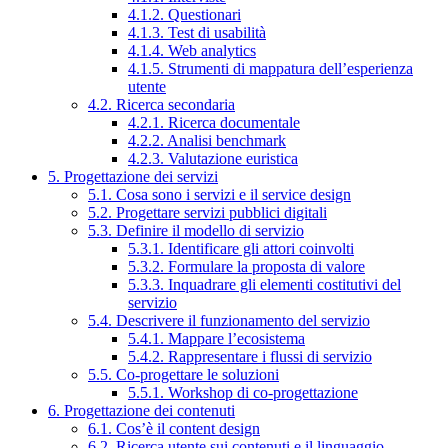
4.1.2. Questionari
4.1.3. Test di usabilità
4.1.4. Web analytics
4.1.5. Strumenti di mappatura dell’esperienza
utente
4.2. Ricerca secondaria
4.2.1. Ricerca documentale
4.2.2. Analisi benchmark
4.2.3. Valutazione euristica
5. Progettazione dei servizi
5.1. Cosa sono i servizi e il service design
5.2. Progettare servizi pubblici digitali
5.3. Definire il modello di servizio
5.3.1. Identificare gli attori coinvolti
5.3.2. Formulare la proposta di valore
5.3.3. Inquadrare gli elementi costitutivi del
servizio
5.4. Descrivere il funzionamento del servizio
5.4.1. Mappare l’ecosistema
5.4.2. Rappresentare i flussi di servizio
5.5. Co-progettare le soluzioni
5.5.1. Workshop di co-progettazione
6. Progettazione dei contenuti
6.1. Cos’è il content design
6.2. Ricerca utente sui contenuti e il linguaggio