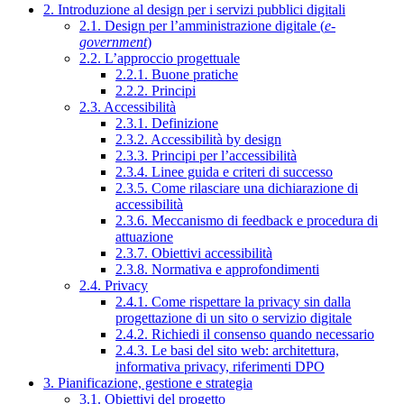
2. Introduzione al design per i servizi pubblici digitali
2.1. Design per l’amministrazione digitale (
e-
government
)
2.2. L’approccio progettuale
2.2.1. Buone pratiche
2.2.2. Principi
2.3. Accessibilità
2.3.1. Definizione
2.3.2. Accessibilità by design
2.3.3. Principi per l’accessibilità
2.3.4. Linee guida e criteri di successo
2.3.5. Come rilasciare una dichiarazione di
accessibilità
2.3.6. Meccanismo di feedback e procedura di
attuazione
2.3.7. Obiettivi accessibilità
2.3.8. Normativa e approfondimenti
2.4. Privacy
2.4.1. Come rispettare la privacy sin dalla
progettazione di un sito o servizio digitale
2.4.2. Richiedi il consenso quando necessario
2.4.3. Le basi del sito web: architettura,
informativa privacy, riferimenti DPO
3. Pianificazione, gestione e strategia
3.1. Obiettivi del progetto