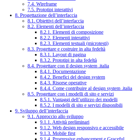
7.4. Wireframe
7.5. Prototipi interattivi
8. Progettazione dell’interfaccia
8.1. Obiettivi dell’interfaccia
8.2. Elementi dell’interfaccia
8.2.1. Elementi di composizione
8.2.2. Elementi interattivi
8.2.3. Elementi testuali (microtesti)
8.3. Progettare e costruire in alta fedeltà
8.3.1. Layout di pagina
8.3.2. Prototipi in alta fedeltà
8.4. Progettare con il design system .italia
8.4.1. Documentazione
8.4.2. Benefici del design system
8.4.3. Risorse operative
8.4.4. Come contribuire al design system .italia
8.5. Progettare con i modelli di sito e servizi
8.5.1. Vantaggi dell’utilizzo dei modelli
8.5.2. I modelli di sito e servizi disponibili
9. Sviluppo dell’interfaccia
9.1. Approccio allo sviluppo
9.1.1. Attività preliminari
9.1.2. Web design responsivo e accessibile
9.1.3. Mobile first
9.1.4. Progressive enhancement e Graceful