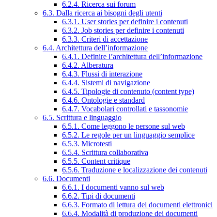
6.2.4. Ricerca sui forum
6.3. Dalla ricerca ai bisogni degli utenti
6.3.1. User stories per definire i contenuti
6.3.2. Job stories per definire i contenuti
6.3.3. Criteri di accettazione
6.4. Architettura dell’informazione
6.4.1. Definire l’architettura dell’informazione
6.4.2. Alberatura
6.4.3. Flussi di interazione
6.4.4. Sistemi di navigazione
6.4.5. Tipologie di contenuto (content type)
6.4.6. Ontologie e standard
6.4.7. Vocabolari controllati e tassonomie
6.5. Scrittura e linguaggio
6.5.1. Come leggono le persone sul web
6.5.2. Le regole per un linguaggio semplice
6.5.3. Microtesti
6.5.4. Scrittura collaborativa
6.5.5. Content critique
6.5.6. Traduzione e localizzazione dei contenuti
6.6. Documenti
6.6.1. I documenti vanno sul web
6.6.2. Tipi di documenti
6.6.3. Formato di lettura dei documenti elettronici
6.6.4. Modalità di produzione dei documenti