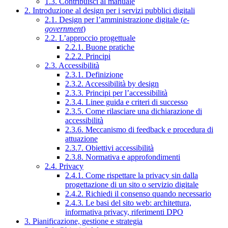
1.3. Contribuisci al manuale
2. Introduzione al design per i servizi pubblici digitali
2.1. Design per l’amministrazione digitale (
e-
government
)
2.2. L’approccio progettuale
2.2.1. Buone pratiche
2.2.2. Principi
2.3. Accessibilità
2.3.1. Definizione
2.3.2. Accessibilità by design
2.3.3. Principi per l’accessibilità
2.3.4. Linee guida e criteri di successo
2.3.5. Come rilasciare una dichiarazione di
accessibilità
2.3.6. Meccanismo di feedback e procedura di
attuazione
2.3.7. Obiettivi accessibilità
2.3.8. Normativa e approfondimenti
2.4. Privacy
2.4.1. Come rispettare la privacy sin dalla
progettazione di un sito o servizio digitale
2.4.2. Richiedi il consenso quando necessario
2.4.3. Le basi del sito web: architettura,
informativa privacy, riferimenti DPO
3. Pianificazione, gestione e strategia