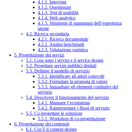
4.1.1. Interviste
4.1.2. Questionari
4.1.3. Test di usabilità
4.1.4. Web analytics
4.1.5. Strumenti di mappatura dell’esperienza
utente
4.2. Ricerca secondaria
4.2.1. Ricerca documentale
4.2.2. Analisi benchmark
4.2.3. Valutazione euristica
5. Progettazione dei servizi
5.1. Cosa sono i servizi e il service design
5.2. Progettare servizi pubblici digitali
5.3. Definire il modello di servizio
5.3.1. Identificare gli attori coinvolti
5.3.2. Formulare la proposta di valore
5.3.3. Inquadrare gli elementi costitutivi del
servizio
5.4. Descrivere il funzionamento del servizio
5.4.1. Mappare l’ecosistema
5.4.2. Rappresentare i flussi di servizio
5.5. Co-progettare le soluzioni
5.5.1. Workshop di co-progettazione
6. Progettazione dei contenuti
6.1. Cos’è il content design