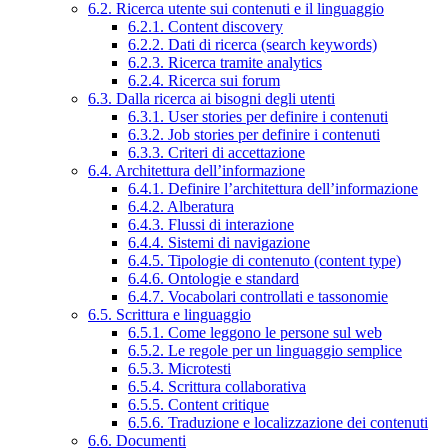
6.2. Ricerca utente sui contenuti e il linguaggio
6.2.1. Content discovery
6.2.2. Dati di ricerca (search keywords)
6.2.3. Ricerca tramite analytics
6.2.4. Ricerca sui forum
6.3. Dalla ricerca ai bisogni degli utenti
6.3.1. User stories per definire i contenuti
6.3.2. Job stories per definire i contenuti
6.3.3. Criteri di accettazione
6.4. Architettura dell’informazione
6.4.1. Definire l’architettura dell’informazione
6.4.2. Alberatura
6.4.3. Flussi di interazione
6.4.4. Sistemi di navigazione
6.4.5. Tipologie di contenuto (content type)
6.4.6. Ontologie e standard
6.4.7. Vocabolari controllati e tassonomie
6.5. Scrittura e linguaggio
6.5.1. Come leggono le persone sul web
6.5.2. Le regole per un linguaggio semplice
6.5.3. Microtesti
6.5.4. Scrittura collaborativa
6.5.5. Content critique
6.5.6. Traduzione e localizzazione dei contenuti
6.6. Documenti