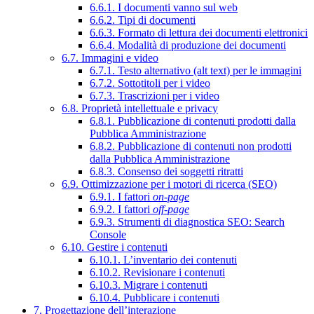
6.6.1. I documenti vanno sul web
6.6.2. Tipi di documenti
6.6.3. Formato di lettura dei documenti elettronici
6.6.4. Modalità di produzione dei documenti
6.7. Immagini e video
6.7.1. Testo alternativo (alt text) per le immagini
6.7.2. Sottotitoli per i video
6.7.3. Trascrizioni per i video
6.8. Proprietà intellettuale e privacy
6.8.1. Pubblicazione di contenuti prodotti dalla
Pubblica Amministrazione
6.8.2. Pubblicazione di contenuti non prodotti
dalla Pubblica Amministrazione
6.8.3. Consenso dei soggetti ritratti
6.9. Ottimizzazione per i motori di ricerca (SEO)
6.9.1. I fattori
on-page
6.9.2. I fattori
off-page
6.9.3. Strumenti di diagnostica SEO: Search
Console
6.10. Gestire i contenuti
6.10.1. L’inventario dei contenuti
6.10.2. Revisionare i contenuti
6.10.3. Migrare i contenuti
6.10.4. Pubblicare i contenuti
7. Progettazione dell’interazione