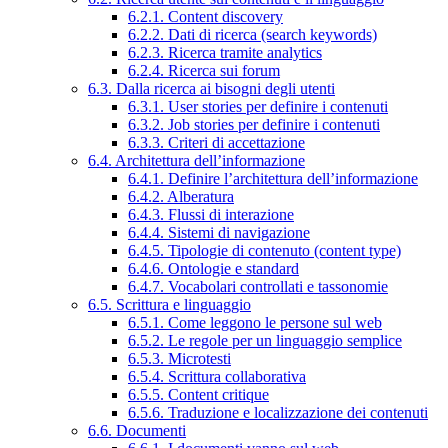
6.2.1. Content discovery
6.2.2. Dati di ricerca (search keywords)
6.2.3. Ricerca tramite analytics
6.2.4. Ricerca sui forum
6.3. Dalla ricerca ai bisogni degli utenti
6.3.1. User stories per definire i contenuti
6.3.2. Job stories per definire i contenuti
6.3.3. Criteri di accettazione
6.4. Architettura dell’informazione
6.4.1. Definire l’architettura dell’informazione
6.4.2. Alberatura
6.4.3. Flussi di interazione
6.4.4. Sistemi di navigazione
6.4.5. Tipologie di contenuto (content type)
6.4.6. Ontologie e standard
6.4.7. Vocabolari controllati e tassonomie
6.5. Scrittura e linguaggio
6.5.1. Come leggono le persone sul web
6.5.2. Le regole per un linguaggio semplice
6.5.3. Microtesti
6.5.4. Scrittura collaborativa
6.5.5. Content critique
6.5.6. Traduzione e localizzazione dei contenuti
6.6. Documenti