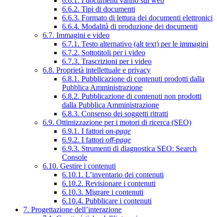
6.6.1. I documenti vanno sul web
6.6.2. Tipi di documenti
6.6.3. Formato di lettura dei documenti elettronici
6.6.4. Modalità di produzione dei documenti
6.7. Immagini e video
6.7.1. Testo alternativo (alt text) per le immagini
6.7.2. Sottotitoli per i video
6.7.3. Trascrizioni per i video
6.8. Proprietà intellettuale e privacy
6.8.1. Pubblicazione di contenuti prodotti dalla
Pubblica Amministrazione
6.8.2. Pubblicazione di contenuti non prodotti
dalla Pubblica Amministrazione
6.8.3. Consenso dei soggetti ritratti
6.9. Ottimizzazione per i motori di ricerca (SEO)
6.9.1. I fattori
on-page
6.9.2. I fattori
off-page
6.9.3. Strumenti di diagnostica SEO: Search
Console
6.10. Gestire i contenuti
6.10.1. L’inventario dei contenuti
6.10.2. Revisionare i contenuti
6.10.3. Migrare i contenuti
6.10.4. Pubblicare i contenuti
7. Progettazione dell’interazione