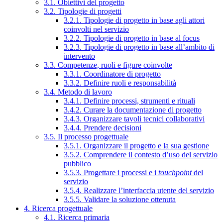
3.1. Obiettivi del progetto
3.2. Tipologie di progetti
3.2.1. Tipologie di progetto in base agli attori
coinvolti nel servizio
3.2.2. Tipologie di progetto in base al focus
3.2.3. Tipologie di progetto in base all’ambito di
intervento
3.3. Competenze, ruoli e figure coinvolte
3.3.1. Coordinatore di progetto
3.3.2. Definire ruoli e responsabilità
3.4. Metodo di lavoro
3.4.1. Definire processi, strumenti e rituali
3.4.2. Curare la documentazione di progetto
3.4.3. Organizzare tavoli tecnici collaborativi
3.4.4. Prendere decisioni
3.5. Il processo progettuale
3.5.1. Organizzare il progetto e la sua gestione
3.5.2. Comprendere il contesto d’uso del servizio
pubblico
3.5.3. Progettare i processi e i
touchpoint
del
servizio
3.5.4. Realizzare l’interfaccia utente del servizio
3.5.5. Validare la soluzione ottenuta
4. Ricerca progettuale
4.1. Ricerca primaria