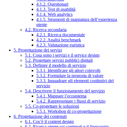
4.1.2. Questionari
4.1.3. Test di usabilità
4.1.4. Web analytics
4.1.5. Strumenti di mappatura dell’esperienza
utente
4.2. Ricerca secondaria
4.2.1. Ricerca documentale
4.2.2. Analisi benchmark
4.2.3. Valutazione euristica
5. Progettazione dei servizi
5.1. Cosa sono i servizi e il service design
5.2. Progettare servizi pubblici digitali
5.3. Definire il modello di servizio
5.3.1. Identificare gli attori coinvolti
5.3.2. Formulare la proposta di valore
5.3.3. Inquadrare gli elementi costitutivi del
servizio
5.4. Descrivere il funzionamento del servizio
5.4.1. Mappare l’ecosistema
5.4.2. Rappresentare i flussi di servizio
5.5. Co-progettare le soluzioni
5.5.1. Workshop di co-progettazione
6. Progettazione dei contenuti
6.1. Cos’è il content design
6.2. Ricerca utente sui contenuti e il linguaggio