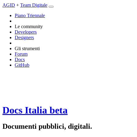
AGID
+
Team Digitale
Piano Triennale
Le community
Developers
Designers
Gli strumenti
Forum
Docs
GitHub
Docs Italia
beta
Documenti pubblici, digitali.