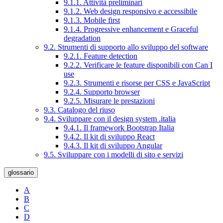
9.1.1. Attività preliminari
9.1.2. Web design responsivo e accessibile
9.1.3. Mobile first
9.1.4. Progressive enhancement e Graceful
degradation
9.2. Strumenti di supporto allo sviluppo del software
9.2.1. Feature detection
9.2.2. Verificare le feature disponibili con Can I
use
9.2.3. Strumenti e risorse per CSS e JavaScript
9.2.4. Supporto browser
9.2.5. Misurare le prestazioni
9.3. Catalogo del riuso
9.4. Sviluppare con il design system .italia
9.4.1. Il framework Bootstrap Italia
9.4.2. Il kit di sviluppo React
9.4.3. Il kit di sviluppo Angular
9.5. Sviluppare con i modelli di sito e servizi
glossario
A
B
C
D