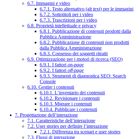
6.7. Immagini e video
6.7.1. Testo alternativo (alt text) per le immagini
6.7.2. Sottotitoli per i video
6.7.3. Trascrizioni per i video
6.8. Proprietà intellettuale e privacy
6.8.1. Pubblicazione di contenuti prodotti dalla
Pubblica Amministrazione
6.8.2. Pubblicazione di contenuti non prodotti
dalla Pubblica Amministrazione
6.8.3. Consenso dei soggetti ritratti
6.9. Ottimizzazione per i motori di ricerca (SEO)
6.9.1. I fattori
on-page
6.9.2. I fattori
off-page
6.9.3. Strumenti di diagnostica SEO: Search
Console
6.10. Gestire i contenuti
6.10.1. L’inventario dei contenuti
6.10.2. Revisionare i contenuti
6.10.3. Migrare i contenuti
6.10.4. Pubblicare i contenuti
7. Progettazione dell’interazione
7.1. Caratteristiche dell’interazione
7.2. User stories per definire l’interazione
7.2.1. Differenza tra scenari e user stories
7.3. Flussi di interazione