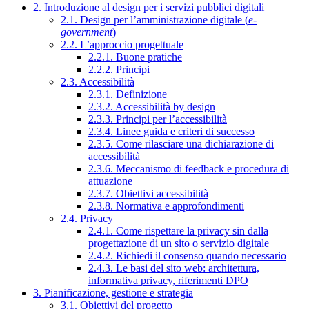
2. Introduzione al design per i servizi pubblici digitali
2.1. Design per l’amministrazione digitale (
e-
government
)
2.2. L’approccio progettuale
2.2.1. Buone pratiche
2.2.2. Principi
2.3. Accessibilità
2.3.1. Definizione
2.3.2. Accessibilità by design
2.3.3. Principi per l’accessibilità
2.3.4. Linee guida e criteri di successo
2.3.5. Come rilasciare una dichiarazione di
accessibilità
2.3.6. Meccanismo di feedback e procedura di
attuazione
2.3.7. Obiettivi accessibilità
2.3.8. Normativa e approfondimenti
2.4. Privacy
2.4.1. Come rispettare la privacy sin dalla
progettazione di un sito o servizio digitale
2.4.2. Richiedi il consenso quando necessario
2.4.3. Le basi del sito web: architettura,
informativa privacy, riferimenti DPO
3. Pianificazione, gestione e strategia
3.1. Obiettivi del progetto