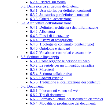
6.2.4. Ricerca sui forum
6.3. Dalla ricerca ai bisogni degli utenti
6.3.1. User stories per definire i contenuti
6.3.2. Job stories per definire i contenuti
6.3.3. Criteri di accettazione
6.4. Architettura dell’informazione
6.4.1. Definire l’architettura dell’informazione
6.4.2. Alberatura
6.4.3. Flussi di interazione
6.4.4. Sistemi di navigazione
6.4.5. Tipologie di contenuto (content type)
6.4.6. Ontologie e standard
6.4.7. Vocabolari controllati e tassonomie
6.5. Scrittura e linguaggio
6.5.1. Come leggono le persone sul web
6.5.2. Le regole per un linguaggio semplice
6.5.3. Microtesti
6.5.4. Scrittura collaborativa
6.5.5. Content critique
6.5.6. Traduzione e localizzazione dei contenuti
6.6. Documenti
6.6.1. I documenti vanno sul web
6.6.2. Tipi di documenti
6.6.3. Formato di lettura dei documenti elettronici
6.6.4. Modalità di produzione dei documenti