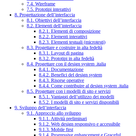
7.4. Wireframe
7.5. Prototipi interattivi
8. Progettazione dell’interfaccia
8.1. Obiettivi dell’interfaccia
8.2. Elementi dell’interfaccia
8.2.1. Elementi di composizione
8.2.2. Elementi interattivi
8.2.3. Elementi testuali (microtesti)
8.3. Progettare e costruire in alta fedeltà
8.3.1. Layout di pagina
8.3.2. Prototipi in alta fedeltà
8.4. Progettare con il design system .italia
8.4.1. Documentazione
8.4.2. Benefici del design system
8.4.3. Risorse operative
8.4.4. Come contribuire al design system .italia
8.5. Progettare con i modelli di sito e servizi
8.5.1. Vantaggi dell’utilizzo dei modelli
8.5.2. I modelli di sito e servizi disponibili
9. Sviluppo dell’interfaccia
9.1. Approccio allo sviluppo
9.1.1. Attività preliminari
9.1.2. Web design responsivo e accessibile
9.1.3. Mobile first
9.1.4. Progressive enhancement e Graceful