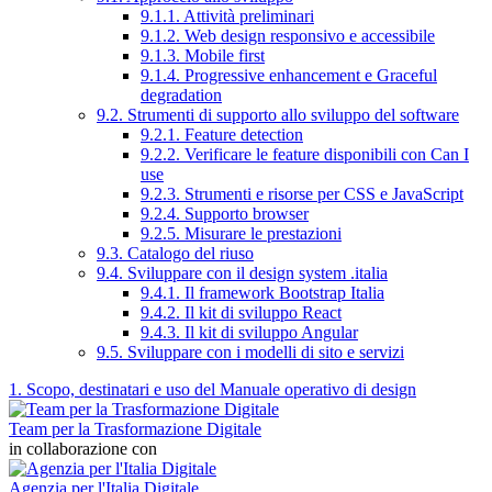
9.1.1. Attività preliminari
9.1.2. Web design responsivo e accessibile
9.1.3. Mobile first
9.1.4. Progressive enhancement e Graceful
degradation
9.2. Strumenti di supporto allo sviluppo del software
9.2.1. Feature detection
9.2.2. Verificare le feature disponibili con Can I
use
9.2.3. Strumenti e risorse per CSS e JavaScript
9.2.4. Supporto browser
9.2.5. Misurare le prestazioni
9.3. Catalogo del riuso
9.4. Sviluppare con il design system .italia
9.4.1. Il framework Bootstrap Italia
9.4.2. Il kit di sviluppo React
9.4.3. Il kit di sviluppo Angular
9.5. Sviluppare con i modelli di sito e servizi
1. Scopo, destinatari e uso del Manuale operativo di design
Team per la Trasformazione Digitale
in collaborazione con
Agenzia per l'Italia Digitale