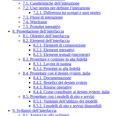
7.1. Caratteristiche dell’interazione
7.2. User stories per definire l’interazione
7.2.1. Differenza tra scenari e user stories
7.3. Flussi di interazione
7.4. Wireframe
7.5. Prototipi interattivi
8. Progettazione dell’interfaccia
8.1. Obiettivi dell’interfaccia
8.2. Elementi dell’interfaccia
8.2.1. Elementi di composizione
8.2.2. Elementi interattivi
8.2.3. Elementi testuali (microtesti)
8.3. Progettare e costruire in alta fedeltà
8.3.1. Layout di pagina
8.3.2. Prototipi in alta fedeltà
8.4. Progettare con il design system .italia
8.4.1. Documentazione
8.4.2. Benefici del design system
8.4.3. Risorse operative
8.4.4. Come contribuire al design system .italia
8.5. Progettare con i modelli di sito e servizi
8.5.1. Vantaggi dell’utilizzo dei modelli
8.5.2. I modelli di sito e servizi disponibili
9. Sviluppo dell’interfaccia
9.1. Approccio allo sviluppo