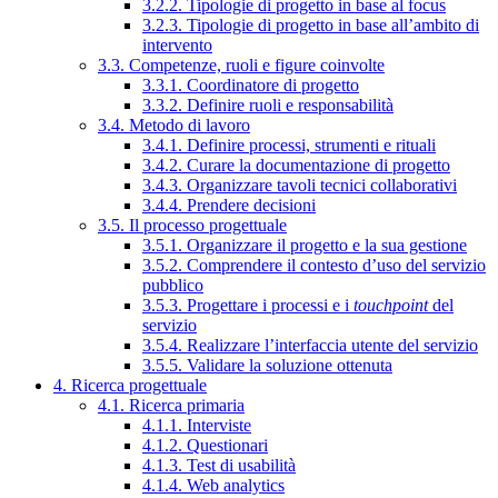
3.2.2. Tipologie di progetto in base al focus
3.2.3. Tipologie di progetto in base all’ambito di
intervento
3.3. Competenze, ruoli e figure coinvolte
3.3.1. Coordinatore di progetto
3.3.2. Definire ruoli e responsabilità
3.4. Metodo di lavoro
3.4.1. Definire processi, strumenti e rituali
3.4.2. Curare la documentazione di progetto
3.4.3. Organizzare tavoli tecnici collaborativi
3.4.4. Prendere decisioni
3.5. Il processo progettuale
3.5.1. Organizzare il progetto e la sua gestione
3.5.2. Comprendere il contesto d’uso del servizio
pubblico
3.5.3. Progettare i processi e i
touchpoint
del
servizio
3.5.4. Realizzare l’interfaccia utente del servizio
3.5.5. Validare la soluzione ottenuta
4. Ricerca progettuale
4.1. Ricerca primaria
4.1.1. Interviste
4.1.2. Questionari
4.1.3. Test di usabilità
4.1.4. Web analytics