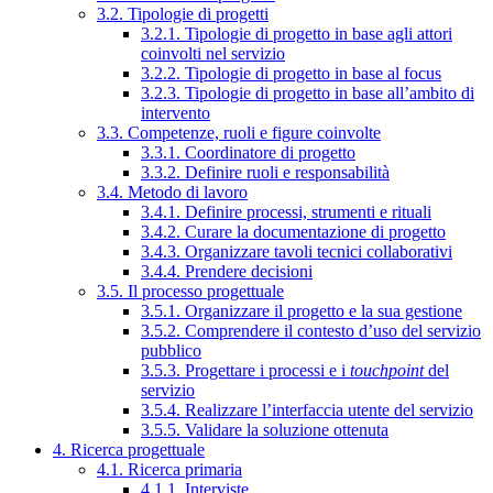
3.2. Tipologie di progetti
3.2.1. Tipologie di progetto in base agli attori
coinvolti nel servizio
3.2.2. Tipologie di progetto in base al focus
3.2.3. Tipologie di progetto in base all’ambito di
intervento
3.3. Competenze, ruoli e figure coinvolte
3.3.1. Coordinatore di progetto
3.3.2. Definire ruoli e responsabilità
3.4. Metodo di lavoro
3.4.1. Definire processi, strumenti e rituali
3.4.2. Curare la documentazione di progetto
3.4.3. Organizzare tavoli tecnici collaborativi
3.4.4. Prendere decisioni
3.5. Il processo progettuale
3.5.1. Organizzare il progetto e la sua gestione
3.5.2. Comprendere il contesto d’uso del servizio
pubblico
3.5.3. Progettare i processi e i
touchpoint
del
servizio
3.5.4. Realizzare l’interfaccia utente del servizio
3.5.5. Validare la soluzione ottenuta
4. Ricerca progettuale
4.1. Ricerca primaria
4.1.1. Interviste