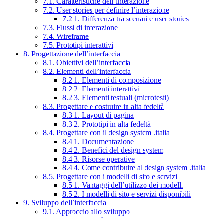
7.1. Caratteristiche dell’interazione
7.2. User stories per definire l’interazione
7.2.1. Differenza tra scenari e user stories
7.3. Flussi di interazione
7.4. Wireframe
7.5. Prototipi interattivi
8. Progettazione dell’interfaccia
8.1. Obiettivi dell’interfaccia
8.2. Elementi dell’interfaccia
8.2.1. Elementi di composizione
8.2.2. Elementi interattivi
8.2.3. Elementi testuali (microtesti)
8.3. Progettare e costruire in alta fedeltà
8.3.1. Layout di pagina
8.3.2. Prototipi in alta fedeltà
8.4. Progettare con il design system .italia
8.4.1. Documentazione
8.4.2. Benefici del design system
8.4.3. Risorse operative
8.4.4. Come contribuire al design system .italia
8.5. Progettare con i modelli di sito e servizi
8.5.1. Vantaggi dell’utilizzo dei modelli
8.5.2. I modelli di sito e servizi disponibili
9. Sviluppo dell’interfaccia
9.1. Approccio allo sviluppo