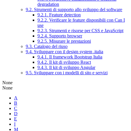
degradation
9.2. Strumenti di supporto allo sviluppo del software
9.2.1. Feature detection
9.2.2. Verificare le feature disponibili con Can I
use
9.2.3. Strumenti e risorse per CSS e JavaScript
9.2.4. Supporto browser
9.2.5. Misurare le prestazioni
9.3. Catalogo del riuso
9.4. Sviluppare con il design system .italia
9.4.1. Il framework Bootstrap Italia
9.4.2. Il kit di sviluppo React
9.4.3. Il kit di sviluppo Angular
9.5. Sviluppare con i modelli di sito e servizi
None
None
A
B
C
D
E
I
M