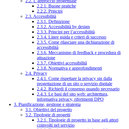
2.2. L’approccio progettuale
2.2.1. Buone pratiche
2.2.2. Principi
2.3. Accessibilità
2.3.1. Definizione
2.3.2. Accessibilità by design
2.3.3. Principi per l’accessibilità
2.3.4. Linee guida e criteri di successo
2.3.5. Come rilasciare una dichiarazione di
accessibilità
2.3.6. Meccanismo di feedback e procedura di
attuazione
2.3.7. Obiettivi accessibilità
2.3.8. Normativa e approfondimenti
2.4. Privacy
2.4.1. Come rispettare la privacy sin dalla
progettazione di un sito o servizio digitale
2.4.2. Richiedi il consenso quando necessario
2.4.3. Le basi del sito web: architettura,
informativa privacy, riferimenti DPO
3. Pianificazione, gestione e strategia
3.1. Obiettivi del progetto
3.2. Tipologie di progetti
3.2.1. Tipologie di progetto in base agli attori
coinvolti nel servizio