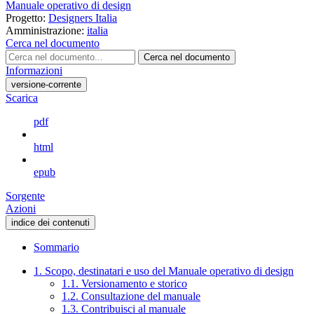
Manuale operativo di design
Progetto:
Designers Italia
Amministrazione:
italia
Cerca nel documento
Cerca nel documento
Informazioni
versione-corrente
Scarica
pdf
html
epub
Sorgente
Azioni
indice dei contenuti
Sommario
1. Scopo, destinatari e uso del Manuale operativo di design
1.1. Versionamento e storico
1.2. Consultazione del manuale
1.3. Contribuisci al manuale