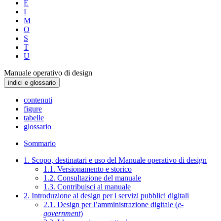
E
I
M
O
S
T
U
Manuale operativo di design
indici e glossario
contenuti
figure
tabelle
glossario
Sommario
1. Scopo, destinatari e uso del Manuale operativo di design
1.1. Versionamento e storico
1.2. Consultazione del manuale
1.3. Contribuisci al manuale
2. Introduzione al design per i servizi pubblici digitali
2.1. Design per l’amministrazione digitale (
e-
government
)