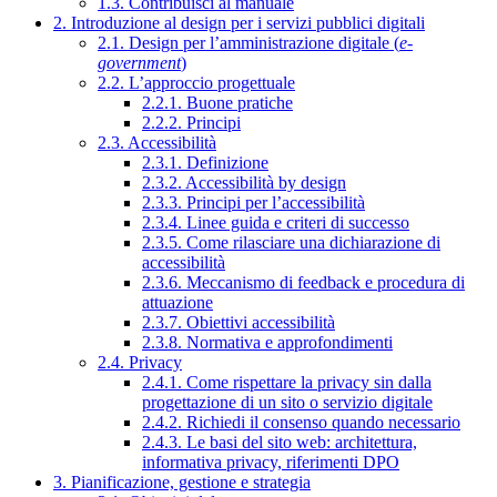
1.3. Contribuisci al manuale
2. Introduzione al design per i servizi pubblici digitali
2.1. Design per l’amministrazione digitale (
e-
government
)
2.2. L’approccio progettuale
2.2.1. Buone pratiche
2.2.2. Principi
2.3. Accessibilità
2.3.1. Definizione
2.3.2. Accessibilità by design
2.3.3. Principi per l’accessibilità
2.3.4. Linee guida e criteri di successo
2.3.5. Come rilasciare una dichiarazione di
accessibilità
2.3.6. Meccanismo di feedback e procedura di
attuazione
2.3.7. Obiettivi accessibilità
2.3.8. Normativa e approfondimenti
2.4. Privacy
2.4.1. Come rispettare la privacy sin dalla
progettazione di un sito o servizio digitale
2.4.2. Richiedi il consenso quando necessario
2.4.3. Le basi del sito web: architettura,
informativa privacy, riferimenti DPO
3. Pianificazione, gestione e strategia