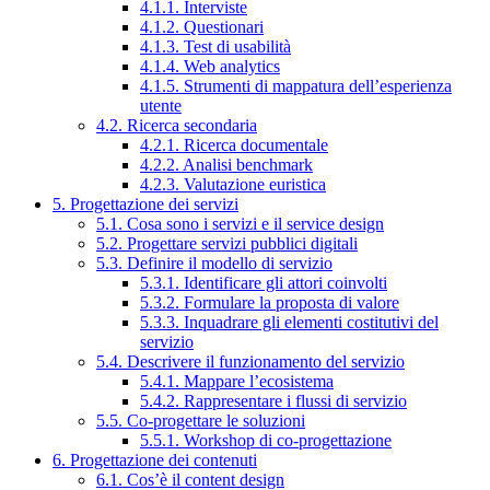
4.1.1. Interviste
4.1.2. Questionari
4.1.3. Test di usabilità
4.1.4. Web analytics
4.1.5. Strumenti di mappatura dell’esperienza
utente
4.2. Ricerca secondaria
4.2.1. Ricerca documentale
4.2.2. Analisi benchmark
4.2.3. Valutazione euristica
5. Progettazione dei servizi
5.1. Cosa sono i servizi e il service design
5.2. Progettare servizi pubblici digitali
5.3. Definire il modello di servizio
5.3.1. Identificare gli attori coinvolti
5.3.2. Formulare la proposta di valore
5.3.3. Inquadrare gli elementi costitutivi del
servizio
5.4. Descrivere il funzionamento del servizio
5.4.1. Mappare l’ecosistema
5.4.2. Rappresentare i flussi di servizio
5.5. Co-progettare le soluzioni
5.5.1. Workshop di co-progettazione
6. Progettazione dei contenuti
6.1. Cos’è il content design