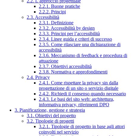
2.2. L’approccio progettuale
2.2.1. Buone pratiche
2.2.2. Principi
2.3. Accessibilità
2.3.1. Definizione
2.3.2. Accessibilità by design
2.3.3. Principi per l’accessibilità
2.3.4. Linee guida e criteri di successo
2.3.5. Come rilasciare una dichiarazione di
accessibilità
2.3.6. Meccanismo di feedback e procedura di
attuazione
2.3.7. Obiettivi accessibilità
2.3.8. Normativa e approfondimenti
2.4. Privacy
2.4.1. Come rispettare la privacy sin dalla
progettazione di un sito o servizio digitale
2.4.2. Richiedi il consenso quando necessario
2.4.3. Le basi del sito web: architettura,
informativa privacy, riferimenti DPO
3. Pianificazione, gestione e strategia
3.1. Obiettivi del progetto
3.2. Tipologie di progetti
3.2.1. Tipologie di progetto in base agli attori
coinvolti nel servizio