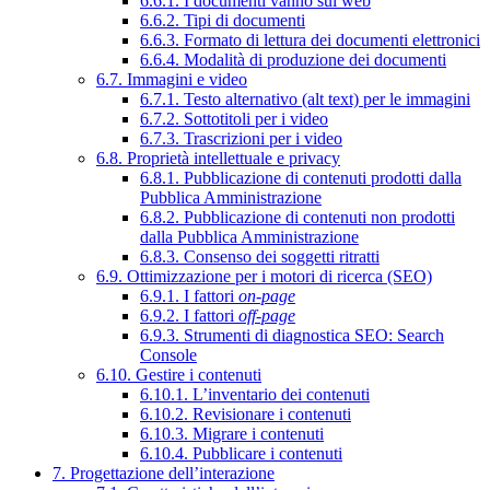
6.6.1. I documenti vanno sul web
6.6.2. Tipi di documenti
6.6.3. Formato di lettura dei documenti elettronici
6.6.4. Modalità di produzione dei documenti
6.7. Immagini e video
6.7.1. Testo alternativo (alt text) per le immagini
6.7.2. Sottotitoli per i video
6.7.3. Trascrizioni per i video
6.8. Proprietà intellettuale e privacy
6.8.1. Pubblicazione di contenuti prodotti dalla
Pubblica Amministrazione
6.8.2. Pubblicazione di contenuti non prodotti
dalla Pubblica Amministrazione
6.8.3. Consenso dei soggetti ritratti
6.9. Ottimizzazione per i motori di ricerca (SEO)
6.9.1. I fattori
on-page
6.9.2. I fattori
off-page
6.9.3. Strumenti di diagnostica SEO: Search
Console
6.10. Gestire i contenuti
6.10.1. L’inventario dei contenuti
6.10.2. Revisionare i contenuti
6.10.3. Migrare i contenuti
6.10.4. Pubblicare i contenuti
7. Progettazione dell’interazione