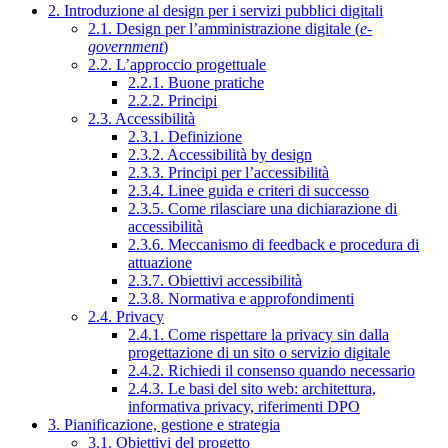
2. Introduzione al design per i servizi pubblici digitali
2.1. Design per l’amministrazione digitale (
e-
government
)
2.2. L’approccio progettuale
2.2.1. Buone pratiche
2.2.2. Principi
2.3. Accessibilità
2.3.1. Definizione
2.3.2. Accessibilità by design
2.3.3. Principi per l’accessibilità
2.3.4. Linee guida e criteri di successo
2.3.5. Come rilasciare una dichiarazione di
accessibilità
2.3.6. Meccanismo di feedback e procedura di
attuazione
2.3.7. Obiettivi accessibilità
2.3.8. Normativa e approfondimenti
2.4. Privacy
2.4.1. Come rispettare la privacy sin dalla
progettazione di un sito o servizio digitale
2.4.2. Richiedi il consenso quando necessario
2.4.3. Le basi del sito web: architettura,
informativa privacy, riferimenti DPO
3. Pianificazione, gestione e strategia
3.1. Obiettivi del progetto