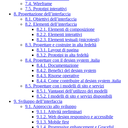
7.4. Wireframe
7.5. Prototipi interattivi
8. Progettazione dell’interfaccia
8.1. Obiettivi dell’interfaccia
8.2. Elementi dell’interfaccia
8.2.1. Elementi di composizione
8.2.2. Elementi interattivi
8.2.3. Elementi testuali (microtesti)
8.3. Progettare e costruire in alta fedeltà
8.3.1. Layout di pagina
8.3.2. Prototipi in alta fedeltà
8.4. Progettare con il design system .italia
8.4.1. Documentazione
8.4.2. Benefici del design system
8.4.3. Risorse operative
8.4.4. Come contribuire al design system .italia
8.5. Progettare con i modelli di sito e servizi
8.5.1. Vantaggi dell’utilizzo dei modelli
8.5.2. I modelli di sito e servizi disponibili
9. Sviluppo dell’interfaccia
9.1. Approccio allo sviluppo
9.1.1. Attività preliminari
9.1.2. Web design responsivo e accessibile
9.1.3. Mobile first
9.1.4. Progressive enhancement e Graceful