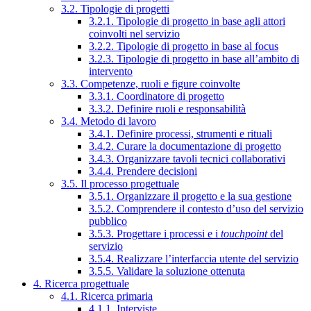
3.2. Tipologie di progetti
3.2.1. Tipologie di progetto in base agli attori
coinvolti nel servizio
3.2.2. Tipologie di progetto in base al focus
3.2.3. Tipologie di progetto in base all’ambito di
intervento
3.3. Competenze, ruoli e figure coinvolte
3.3.1. Coordinatore di progetto
3.3.2. Definire ruoli e responsabilità
3.4. Metodo di lavoro
3.4.1. Definire processi, strumenti e rituali
3.4.2. Curare la documentazione di progetto
3.4.3. Organizzare tavoli tecnici collaborativi
3.4.4. Prendere decisioni
3.5. Il processo progettuale
3.5.1. Organizzare il progetto e la sua gestione
3.5.2. Comprendere il contesto d’uso del servizio
pubblico
3.5.3. Progettare i processi e i
touchpoint
del
servizio
3.5.4. Realizzare l’interfaccia utente del servizio
3.5.5. Validare la soluzione ottenuta
4. Ricerca progettuale
4.1. Ricerca primaria
4.1.1. Interviste