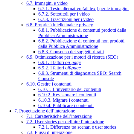
6.7. Immagini e video
6.7.1. Testo alternativo (alt text) per le immagini
6.7.2. Sottotitoli per i video
6.7.3. Trascrizioni per i video
6.8. Proprietà intellettuale e privacy
6.8.1. Pubblicazione di contenuti prodotti dalla
Pubblica Amministrazione
6.8.2. Pubblicazione di contenuti non prodotti
dalla Pubblica Amministrazione
6.8.3. Consenso dei soggetti ritratti
6.9. Ottimizzazione per i motori di ricerca (SEO)
6.9.1. I fattori
on-page
6.9.2. I fattori
off-page
6.9.3. Strumenti di diagnostica SEO: Search
Console
6.10. Gestire i contenuti
6.10.1. L’inventario dei contenuti
6.10.2. Revisionare i contenuti
6.10.3. Migrare i contenuti
6.10.4. Pubblicare i contenuti
7. Progettazione dell’interazione
7.1. Caratteristiche dell’interazione
7.2. User stories per definire l’interazione
7.2.1. Differenza tra scenari e user stories
7.3. Flussi di interazione