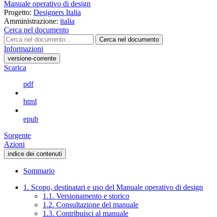
Manuale operativo di design
Progetto:
Designers Italia
Amministrazione:
italia
Cerca nel documento
Cerca nel documento
Informazioni
versione-corrente
Scarica
pdf
html
epub
Sorgente
Azioni
indice dei contenuti
Sommario
1. Scopo, destinatari e uso del Manuale operativo di design
1.1. Versionamento e storico
1.2. Consultazione del manuale
1.3. Contribuisci al manuale