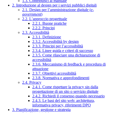
1.3. Contribuisci al manuale
2. Introduzione al design per i servizi pubblici digitali
2.1. Design per l’amministrazione digitale (
e-
government
)
2.2. L’approccio progettuale
2.2.1. Buone pratiche
2.2.2. Principi
2.3. Accessibilità
2.3.1. Definizione
2.3.2. Accessibilità by design
2.3.3. Principi per l’accessibilità
2.3.4. Linee guida e criteri di successo
2.3.5. Come rilasciare una dichiarazione di
accessibilità
2.3.6. Meccanismo di feedback e procedura di
attuazione
2.3.7. Obiettivi accessibilità
2.3.8. Normativa e approfondimenti
2.4. Privacy
2.4.1. Come rispettare la privacy sin dalla
progettazione di un sito o servizio digitale
2.4.2. Richiedi il consenso quando necessario
2.4.3. Le basi del sito web: architettura,
informativa privacy, riferimenti DPO
3. Pianificazione, gestione e strategia