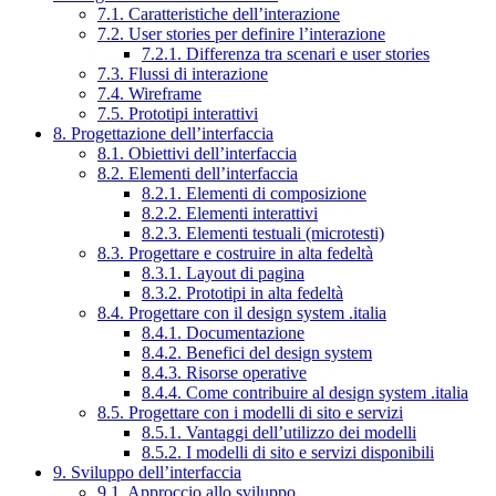
7.1. Caratteristiche dell’interazione
7.2. User stories per definire l’interazione
7.2.1. Differenza tra scenari e user stories
7.3. Flussi di interazione
7.4. Wireframe
7.5. Prototipi interattivi
8. Progettazione dell’interfaccia
8.1. Obiettivi dell’interfaccia
8.2. Elementi dell’interfaccia
8.2.1. Elementi di composizione
8.2.2. Elementi interattivi
8.2.3. Elementi testuali (microtesti)
8.3. Progettare e costruire in alta fedeltà
8.3.1. Layout di pagina
8.3.2. Prototipi in alta fedeltà
8.4. Progettare con il design system .italia
8.4.1. Documentazione
8.4.2. Benefici del design system
8.4.3. Risorse operative
8.4.4. Come contribuire al design system .italia
8.5. Progettare con i modelli di sito e servizi
8.5.1. Vantaggi dell’utilizzo dei modelli
8.5.2. I modelli di sito e servizi disponibili
9. Sviluppo dell’interfaccia
9.1. Approccio allo sviluppo