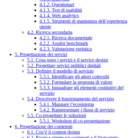
4.1.2. Questionari
4.1.3. Test di usabilità
4.1.4. Web analytics
4.1.5. Strumenti di mappatura dell’esperienza
utente
4.2. Ricerca secondaria
4.2.1. Ricerca documentale
4.2.2. Analisi benchmark
4.2.3. Valutazione euristica
5. Progettazione dei servizi
5.1. Cosa sono i servizi e il service design
5.2. Progettare servizi pubblici digitali
5.3. Definire il modello di servizio
5.3.1. Identificare gli attori coinvolti
5.3.2. Formulare la proposta di valore
5.3.3. Inquadrare gli elementi costitutivi del
servizio
5.4. Descrivere il funzionamento del servizio
5.4.1. Mappare l’ecosistema
5.4.2. Rappresentare i flussi di servizio
5.5. Co-progettare le soluzioni
5.5.1. Workshop di co-progettazione
6. Progettazione dei contenuti
6.1. Cos’è il content design
6.2. Ricerca utente sui contenuti e il linguaggio