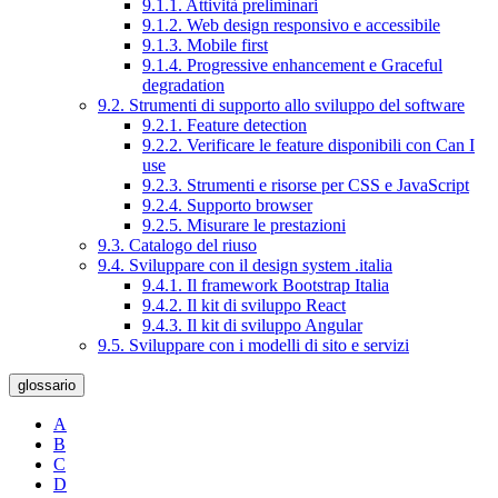
9.1.1. Attività preliminari
9.1.2. Web design responsivo e accessibile
9.1.3. Mobile first
9.1.4. Progressive enhancement e Graceful
degradation
9.2. Strumenti di supporto allo sviluppo del software
9.2.1. Feature detection
9.2.2. Verificare le feature disponibili con Can I
use
9.2.3. Strumenti e risorse per CSS e JavaScript
9.2.4. Supporto browser
9.2.5. Misurare le prestazioni
9.3. Catalogo del riuso
9.4. Sviluppare con il design system .italia
9.4.1. Il framework Bootstrap Italia
9.4.2. Il kit di sviluppo React
9.4.3. Il kit di sviluppo Angular
9.5. Sviluppare con i modelli di sito e servizi
glossario
A
B
C
D