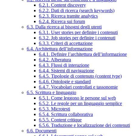
6.2.1. Content discovery
6.2.2. Dati di ricerca (search keywords)
6.2.3. Ricerca tramite analytics
6.2.4. Ricerca sui forum
6.3. Dalla ricerca ai bisogni degli utenti
6.3.1. User stories per definire i contenuti
6.3.2. Job stories per definire i contenuti
6.3.3. Criteri di accettazione
6.4. Architettura dell’informazione
6.4.1. Definire l’architettura dell’informazione
6.4.2. Alberatura
6.4.3. Flussi di interazione
6.4.4. Sistemi di navigazione
6.4.5. Tipologie di contenuto (content type)
6.4.6. Ontologie e standard
6.4.7. Vocabolari controllati e tassonomie
6.5. Scrittura e linguaggio
6.5.1. Come leggono le persone sul web
6.5.2. Le regole per un linguaggio semplice
6.5.3. Microtesti
6.5.4. Scrittura collaborativa
6.5.5. Content critique
6.5.6. Traduzione e localizzazione dei contenuti
6.6. Documenti