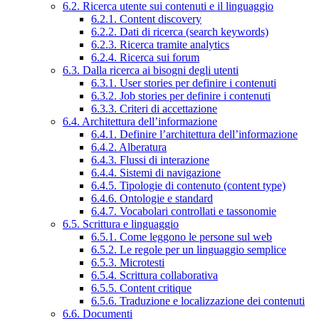
6.2. Ricerca utente sui contenuti e il linguaggio
6.2.1. Content discovery
6.2.2. Dati di ricerca (search keywords)
6.2.3. Ricerca tramite analytics
6.2.4. Ricerca sui forum
6.3. Dalla ricerca ai bisogni degli utenti
6.3.1. User stories per definire i contenuti
6.3.2. Job stories per definire i contenuti
6.3.3. Criteri di accettazione
6.4. Architettura dell’informazione
6.4.1. Definire l’architettura dell’informazione
6.4.2. Alberatura
6.4.3. Flussi di interazione
6.4.4. Sistemi di navigazione
6.4.5. Tipologie di contenuto (content type)
6.4.6. Ontologie e standard
6.4.7. Vocabolari controllati e tassonomie
6.5. Scrittura e linguaggio
6.5.1. Come leggono le persone sul web
6.5.2. Le regole per un linguaggio semplice
6.5.3. Microtesti
6.5.4. Scrittura collaborativa
6.5.5. Content critique
6.5.6. Traduzione e localizzazione dei contenuti
6.6. Documenti