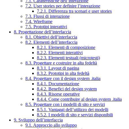
7.1. Caratteristiche dell’interazione
7.2. User stories per definire l’interazione
7.2.1. Differenza tra scenari e user stories
7.3. Flussi di interazione
7.4. Wireframe
7.5. Prototipi interattivi
8. Progettazione dell’interfaccia
8.1. Obiettivi dell’interfaccia
8.2. Elementi dell’interfaccia
8.2.1. Elementi di composizione
8.2.2. Elementi interattivi
8.2.3. Elementi testuali (microtesti)
8.3. Progettare e costruire in alta fedeltà
8.3.1. Layout di pagina
8.3.2. Prototipi in alta fedeltà
8.4. Progettare con il design system .italia
8.4.1. Documentazione
8.4.2. Benefici del design system
8.4.3. Risorse operative
8.4.4. Come contribuire al design system .italia
8.5. Progettare con i modelli di sito e servizi
8.5.1. Vantaggi dell’utilizzo dei modelli
8.5.2. I modelli di sito e servizi disponibili
9. Sviluppo dell’interfaccia
9.1. Approccio allo sviluppo