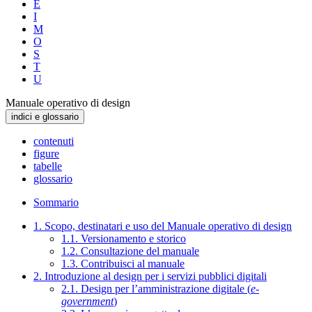
E
I
M
O
S
T
U
Manuale operativo di design
indici e glossario
contenuti
figure
tabelle
glossario
Sommario
1. Scopo, destinatari e uso del Manuale operativo di design
1.1. Versionamento e storico
1.2. Consultazione del manuale
1.3. Contribuisci al manuale
2. Introduzione al design per i servizi pubblici digitali
2.1. Design per l’amministrazione digitale (
e-
government
)