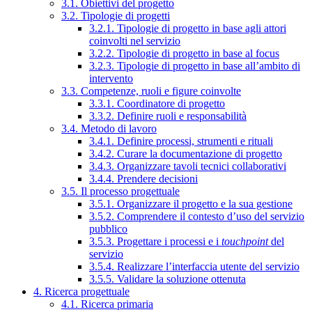
3.1. Obiettivi del progetto
3.2. Tipologie di progetti
3.2.1. Tipologie di progetto in base agli attori
coinvolti nel servizio
3.2.2. Tipologie di progetto in base al focus
3.2.3. Tipologie di progetto in base all’ambito di
intervento
3.3. Competenze, ruoli e figure coinvolte
3.3.1. Coordinatore di progetto
3.3.2. Definire ruoli e responsabilità
3.4. Metodo di lavoro
3.4.1. Definire processi, strumenti e rituali
3.4.2. Curare la documentazione di progetto
3.4.3. Organizzare tavoli tecnici collaborativi
3.4.4. Prendere decisioni
3.5. Il processo progettuale
3.5.1. Organizzare il progetto e la sua gestione
3.5.2. Comprendere il contesto d’uso del servizio
pubblico
3.5.3. Progettare i processi e i
touchpoint
del
servizio
3.5.4. Realizzare l’interfaccia utente del servizio
3.5.5. Validare la soluzione ottenuta
4. Ricerca progettuale
4.1. Ricerca primaria