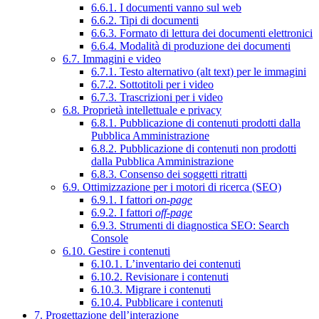
6.6.1. I documenti vanno sul web
6.6.2. Tipi di documenti
6.6.3. Formato di lettura dei documenti elettronici
6.6.4. Modalità di produzione dei documenti
6.7. Immagini e video
6.7.1. Testo alternativo (alt text) per le immagini
6.7.2. Sottotitoli per i video
6.7.3. Trascrizioni per i video
6.8. Proprietà intellettuale e privacy
6.8.1. Pubblicazione di contenuti prodotti dalla
Pubblica Amministrazione
6.8.2. Pubblicazione di contenuti non prodotti
dalla Pubblica Amministrazione
6.8.3. Consenso dei soggetti ritratti
6.9. Ottimizzazione per i motori di ricerca (SEO)
6.9.1. I fattori
on-page
6.9.2. I fattori
off-page
6.9.3. Strumenti di diagnostica SEO: Search
Console
6.10. Gestire i contenuti
6.10.1. L’inventario dei contenuti
6.10.2. Revisionare i contenuti
6.10.3. Migrare i contenuti
6.10.4. Pubblicare i contenuti
7. Progettazione dell’interazione