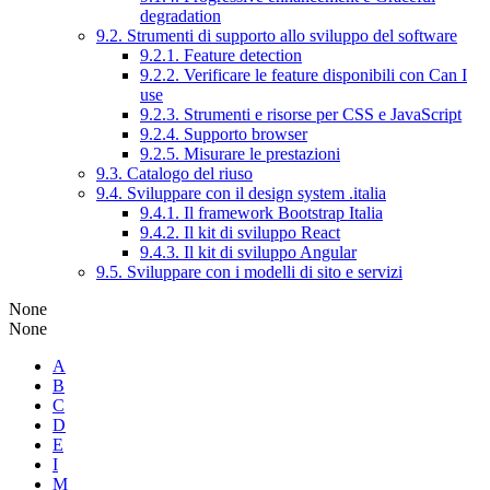
degradation
9.2. Strumenti di supporto allo sviluppo del software
9.2.1. Feature detection
9.2.2. Verificare le feature disponibili con Can I
use
9.2.3. Strumenti e risorse per CSS e JavaScript
9.2.4. Supporto browser
9.2.5. Misurare le prestazioni
9.3. Catalogo del riuso
9.4. Sviluppare con il design system .italia
9.4.1. Il framework Bootstrap Italia
9.4.2. Il kit di sviluppo React
9.4.3. Il kit di sviluppo Angular
9.5. Sviluppare con i modelli di sito e servizi
None
None
A
B
C
D
E
I
M