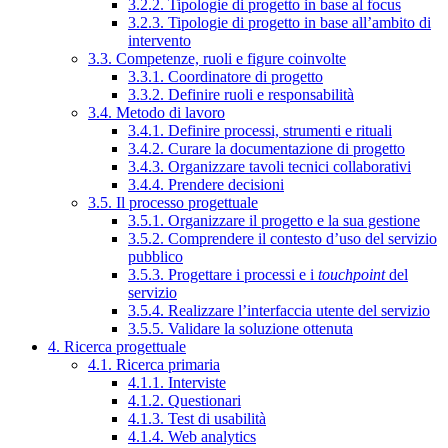
3.2.2. Tipologie di progetto in base al focus
3.2.3. Tipologie di progetto in base all’ambito di
intervento
3.3. Competenze, ruoli e figure coinvolte
3.3.1. Coordinatore di progetto
3.3.2. Definire ruoli e responsabilità
3.4. Metodo di lavoro
3.4.1. Definire processi, strumenti e rituali
3.4.2. Curare la documentazione di progetto
3.4.3. Organizzare tavoli tecnici collaborativi
3.4.4. Prendere decisioni
3.5. Il processo progettuale
3.5.1. Organizzare il progetto e la sua gestione
3.5.2. Comprendere il contesto d’uso del servizio
pubblico
3.5.3. Progettare i processi e i
touchpoint
del
servizio
3.5.4. Realizzare l’interfaccia utente del servizio
3.5.5. Validare la soluzione ottenuta
4. Ricerca progettuale
4.1. Ricerca primaria
4.1.1. Interviste
4.1.2. Questionari
4.1.3. Test di usabilità
4.1.4. Web analytics