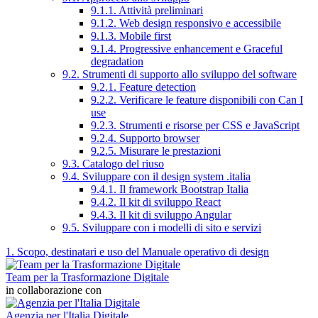
9.1.1. Attività preliminari
9.1.2. Web design responsivo e accessibile
9.1.3. Mobile first
9.1.4. Progressive enhancement e Graceful
degradation
9.2. Strumenti di supporto allo sviluppo del software
9.2.1. Feature detection
9.2.2. Verificare le feature disponibili con Can I
use
9.2.3. Strumenti e risorse per CSS e JavaScript
9.2.4. Supporto browser
9.2.5. Misurare le prestazioni
9.3. Catalogo del riuso
9.4. Sviluppare con il design system .italia
9.4.1. Il framework Bootstrap Italia
9.4.2. Il kit di sviluppo React
9.4.3. Il kit di sviluppo Angular
9.5. Sviluppare con i modelli di sito e servizi
1. Scopo, destinatari e uso del Manuale operativo di design
Team per la Trasformazione Digitale
in collaborazione con
Agenzia per l'Italia Digitale