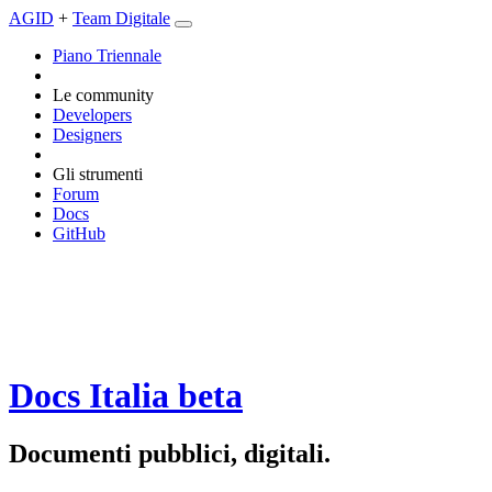
AGID
+
Team Digitale
Piano Triennale
Le community
Developers
Designers
Gli strumenti
Forum
Docs
GitHub
Docs Italia
beta
Documenti pubblici, digitali.