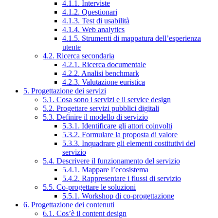
4.1.1. Interviste
4.1.2. Questionari
4.1.3. Test di usabilità
4.1.4. Web analytics
4.1.5. Strumenti di mappatura dell’esperienza
utente
4.2. Ricerca secondaria
4.2.1. Ricerca documentale
4.2.2. Analisi benchmark
4.2.3. Valutazione euristica
5. Progettazione dei servizi
5.1. Cosa sono i servizi e il service design
5.2. Progettare servizi pubblici digitali
5.3. Definire il modello di servizio
5.3.1. Identificare gli attori coinvolti
5.3.2. Formulare la proposta di valore
5.3.3. Inquadrare gli elementi costitutivi del
servizio
5.4. Descrivere il funzionamento del servizio
5.4.1. Mappare l’ecosistema
5.4.2. Rappresentare i flussi di servizio
5.5. Co-progettare le soluzioni
5.5.1. Workshop di co-progettazione
6. Progettazione dei contenuti
6.1. Cos’è il content design