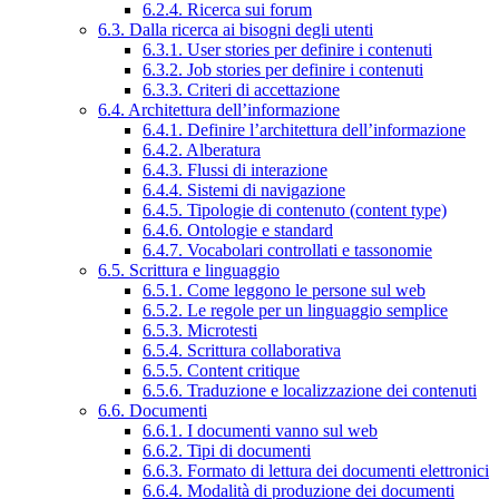
6.2.4. Ricerca sui forum
6.3. Dalla ricerca ai bisogni degli utenti
6.3.1. User stories per definire i contenuti
6.3.2. Job stories per definire i contenuti
6.3.3. Criteri di accettazione
6.4. Architettura dell’informazione
6.4.1. Definire l’architettura dell’informazione
6.4.2. Alberatura
6.4.3. Flussi di interazione
6.4.4. Sistemi di navigazione
6.4.5. Tipologie di contenuto (content type)
6.4.6. Ontologie e standard
6.4.7. Vocabolari controllati e tassonomie
6.5. Scrittura e linguaggio
6.5.1. Come leggono le persone sul web
6.5.2. Le regole per un linguaggio semplice
6.5.3. Microtesti
6.5.4. Scrittura collaborativa
6.5.5. Content critique
6.5.6. Traduzione e localizzazione dei contenuti
6.6. Documenti
6.6.1. I documenti vanno sul web
6.6.2. Tipi di documenti
6.6.3. Formato di lettura dei documenti elettronici
6.6.4. Modalità di produzione dei documenti