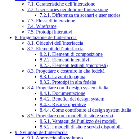
7.1. Caratteristiche dell’interazione
7.2. User stories per definire l’interazione
7.2.1. Differenza tra scenari e user stories
7.3. Flussi di interazione
7.4. Wireframe
7.5. Prototipi interattivi
8. Progettazione dell’interfaccia
8.1. Obiettivi dell’interfaccia
8.2. Elementi dell’interfaccia
8.2.1. Elementi di composizione
8.2.2. Elementi interattivi
8.2.3. Elementi testuali (microtesti)
8.3. Progettare e costruire in alta fedeltà
8.3.1. Layout di pagina
8.3.2. Prototipi in alta fedeltà
8.4. Progettare con il design system .italia
8.4.1. Documentazione
8.4.2. Benefici del design system
8.4.3. Risorse operative
8.4.4. Come contribuire al design system .italia
8.5. Progettare con i modelli di sito e servizi
8.5.1. Vantaggi dell’utilizzo dei modelli
8.5.2. I modelli di sito e servizi disponibili
9. Sviluppo dell’interfaccia
9.1. Approccio allo sviluppo