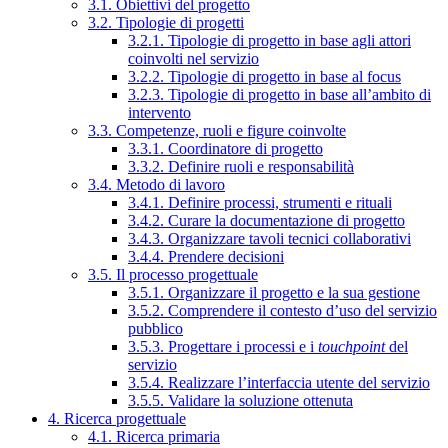
3.1. Obiettivi del progetto
3.2. Tipologie di progetti
3.2.1. Tipologie di progetto in base agli attori
coinvolti nel servizio
3.2.2. Tipologie di progetto in base al focus
3.2.3. Tipologie di progetto in base all’ambito di
intervento
3.3. Competenze, ruoli e figure coinvolte
3.3.1. Coordinatore di progetto
3.3.2. Definire ruoli e responsabilità
3.4. Metodo di lavoro
3.4.1. Definire processi, strumenti e rituali
3.4.2. Curare la documentazione di progetto
3.4.3. Organizzare tavoli tecnici collaborativi
3.4.4. Prendere decisioni
3.5. Il processo progettuale
3.5.1. Organizzare il progetto e la sua gestione
3.5.2. Comprendere il contesto d’uso del servizio
pubblico
3.5.3. Progettare i processi e i
touchpoint
del
servizio
3.5.4. Realizzare l’interfaccia utente del servizio
3.5.5. Validare la soluzione ottenuta
4. Ricerca progettuale
4.1. Ricerca primaria