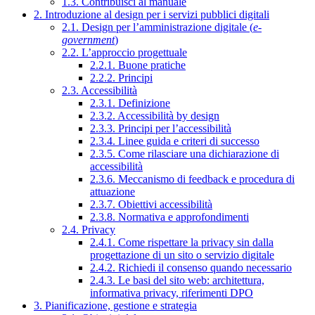
1.3. Contribuisci al manuale
2. Introduzione al design per i servizi pubblici digitali
2.1. Design per l’amministrazione digitale (
e-
government
)
2.2. L’approccio progettuale
2.2.1. Buone pratiche
2.2.2. Principi
2.3. Accessibilità
2.3.1. Definizione
2.3.2. Accessibilità by design
2.3.3. Principi per l’accessibilità
2.3.4. Linee guida e criteri di successo
2.3.5. Come rilasciare una dichiarazione di
accessibilità
2.3.6. Meccanismo di feedback e procedura di
attuazione
2.3.7. Obiettivi accessibilità
2.3.8. Normativa e approfondimenti
2.4. Privacy
2.4.1. Come rispettare la privacy sin dalla
progettazione di un sito o servizio digitale
2.4.2. Richiedi il consenso quando necessario
2.4.3. Le basi del sito web: architettura,
informativa privacy, riferimenti DPO
3. Pianificazione, gestione e strategia