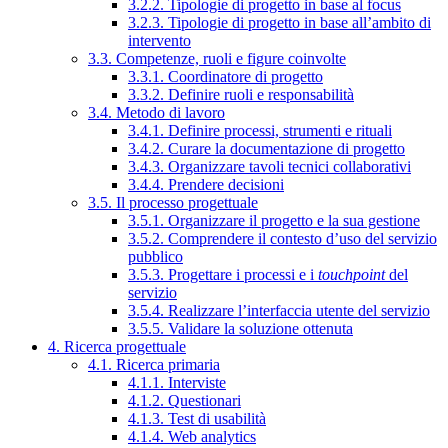
3.2.2. Tipologie di progetto in base al focus
3.2.3. Tipologie di progetto in base all’ambito di
intervento
3.3. Competenze, ruoli e figure coinvolte
3.3.1. Coordinatore di progetto
3.3.2. Definire ruoli e responsabilità
3.4. Metodo di lavoro
3.4.1. Definire processi, strumenti e rituali
3.4.2. Curare la documentazione di progetto
3.4.3. Organizzare tavoli tecnici collaborativi
3.4.4. Prendere decisioni
3.5. Il processo progettuale
3.5.1. Organizzare il progetto e la sua gestione
3.5.2. Comprendere il contesto d’uso del servizio
pubblico
3.5.3. Progettare i processi e i
touchpoint
del
servizio
3.5.4. Realizzare l’interfaccia utente del servizio
3.5.5. Validare la soluzione ottenuta
4. Ricerca progettuale
4.1. Ricerca primaria
4.1.1. Interviste
4.1.2. Questionari
4.1.3. Test di usabilità
4.1.4. Web analytics