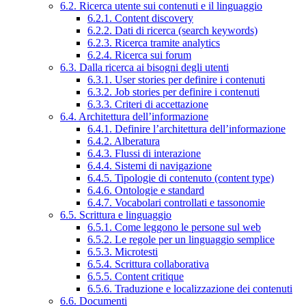
6.2. Ricerca utente sui contenuti e il linguaggio
6.2.1. Content discovery
6.2.2. Dati di ricerca (search keywords)
6.2.3. Ricerca tramite analytics
6.2.4. Ricerca sui forum
6.3. Dalla ricerca ai bisogni degli utenti
6.3.1. User stories per definire i contenuti
6.3.2. Job stories per definire i contenuti
6.3.3. Criteri di accettazione
6.4. Architettura dell’informazione
6.4.1. Definire l’architettura dell’informazione
6.4.2. Alberatura
6.4.3. Flussi di interazione
6.4.4. Sistemi di navigazione
6.4.5. Tipologie di contenuto (content type)
6.4.6. Ontologie e standard
6.4.7. Vocabolari controllati e tassonomie
6.5. Scrittura e linguaggio
6.5.1. Come leggono le persone sul web
6.5.2. Le regole per un linguaggio semplice
6.5.3. Microtesti
6.5.4. Scrittura collaborativa
6.5.5. Content critique
6.5.6. Traduzione e localizzazione dei contenuti
6.6. Documenti