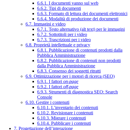
6.6.1. I documenti vanno sul web
6.6.2. Tipi di documenti
6.6.3. Formato di lettura dei documenti elettronici
6.6.4. Modalità di produzione dei documenti
6.7. Immagini e video
6.7.1. Testo alternativo (alt text) per le immagini
6.7.2. Sottotitoli per i video
6.7.3. Trascrizioni per i video
6.8. Proprietà intellettuale e privacy
6.8.1. Pubblicazione di contenuti prodotti dalla
Pubblica Amministrazione
6.8.2. Pubblicazione di contenuti non prodotti
dalla Pubblica Amministrazione
6.8.3. Consenso dei soggetti ritratti
6.9. Ottimizzazione per i motori di ricerca (SEO)
6.9.1. I fattori
on-page
6.9.2. I fattori
off-page
6.9.3. Strumenti di diagnostica SEO: Search
Console
6.10. Gestire i contenuti
6.10.1. L’inventario dei contenuti
6.10.2. Revisionare i contenuti
6.10.3. Migrare i contenuti
6.10.4. Pubblicare i contenuti
7. Progettazione dell’interazione