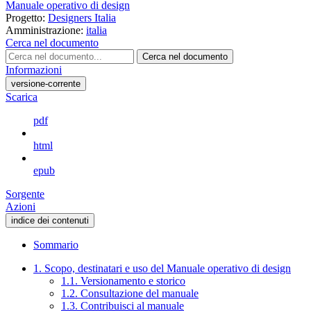
Manuale operativo di design
Progetto:
Designers Italia
Amministrazione:
italia
Cerca nel documento
Cerca nel documento
Informazioni
versione-corrente
Scarica
pdf
html
epub
Sorgente
Azioni
indice dei contenuti
Sommario
1. Scopo, destinatari e uso del Manuale operativo di design
1.1. Versionamento e storico
1.2. Consultazione del manuale
1.3. Contribuisci al manuale