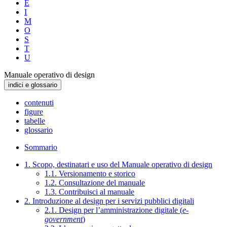
E
I
M
O
S
T
U
Manuale operativo di design
indici e glossario
contenuti
figure
tabelle
glossario
Sommario
1. Scopo, destinatari e uso del Manuale operativo di design
1.1. Versionamento e storico
1.2. Consultazione del manuale
1.3. Contribuisci al manuale
2. Introduzione al design per i servizi pubblici digitali
2.1. Design per l’amministrazione digitale (
e-
government
)