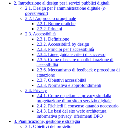
2. Introduzione al design per i servizi pubblici digitali
2.1. Design per l’amministrazione digitale (
e-
government
)
2.2. L’approccio progettuale
2.2.1. Buone pratiche
2.2.2. Principi
2.3. Accessibilità
2.3.1. Definizione
2.3.2. Accessibilità by design
2.3.3. Principi per l’accessibilità
2.3.4. Linee guida e criteri di successo
2.3.5. Come rilasciare una dichiarazione di
accessibilità
2.3.6. Meccanismo di feedback e procedura di
attuazione
2.3.7. Obiettivi accessibilità
2.3.8. Normativa e approfondimenti
2.4. Privacy
2.4.1. Come rispettare la privacy sin dalla
progettazione di un sito o servizio digitale
2.4.2. Richiedi il consenso quando necessario
2.4.3. Le basi del sito web: architettura,
informativa privacy, riferimenti DPO
3. Pianificazione, gestione e strategia
3.1. Obiettivi del progetto