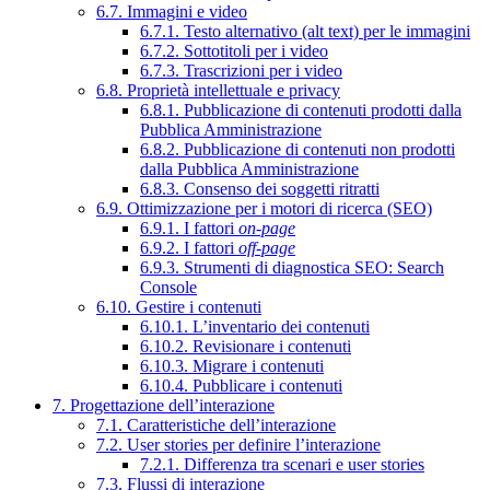
6.7. Immagini e video
6.7.1. Testo alternativo (alt text) per le immagini
6.7.2. Sottotitoli per i video
6.7.3. Trascrizioni per i video
6.8. Proprietà intellettuale e privacy
6.8.1. Pubblicazione di contenuti prodotti dalla
Pubblica Amministrazione
6.8.2. Pubblicazione di contenuti non prodotti
dalla Pubblica Amministrazione
6.8.3. Consenso dei soggetti ritratti
6.9. Ottimizzazione per i motori di ricerca (SEO)
6.9.1. I fattori
on-page
6.9.2. I fattori
off-page
6.9.3. Strumenti di diagnostica SEO: Search
Console
6.10. Gestire i contenuti
6.10.1. L’inventario dei contenuti
6.10.2. Revisionare i contenuti
6.10.3. Migrare i contenuti
6.10.4. Pubblicare i contenuti
7. Progettazione dell’interazione
7.1. Caratteristiche dell’interazione
7.2. User stories per definire l’interazione
7.2.1. Differenza tra scenari e user stories
7.3. Flussi di interazione