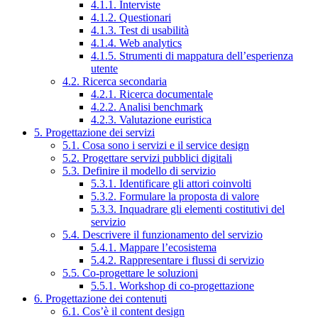
4.1.1. Interviste
4.1.2. Questionari
4.1.3. Test di usabilità
4.1.4. Web analytics
4.1.5. Strumenti di mappatura dell’esperienza
utente
4.2. Ricerca secondaria
4.2.1. Ricerca documentale
4.2.2. Analisi benchmark
4.2.3. Valutazione euristica
5. Progettazione dei servizi
5.1. Cosa sono i servizi e il service design
5.2. Progettare servizi pubblici digitali
5.3. Definire il modello di servizio
5.3.1. Identificare gli attori coinvolti
5.3.2. Formulare la proposta di valore
5.3.3. Inquadrare gli elementi costitutivi del
servizio
5.4. Descrivere il funzionamento del servizio
5.4.1. Mappare l’ecosistema
5.4.2. Rappresentare i flussi di servizio
5.5. Co-progettare le soluzioni
5.5.1. Workshop di co-progettazione
6. Progettazione dei contenuti
6.1. Cos’è il content design