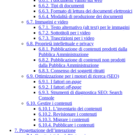
6.6.1. I documenti vanno sul web
6.6.2. Tipi di documenti
6.6.3. Formato di lettura dei documenti elettronici
6.6.4. Modalità di produzione dei documenti
6.7. Immagini e video
6.7.1. Testo alternativo (alt text) per le immagini
6.7.2. Sottotitoli per i video
6.7.3. Trascrizioni per i video
6.8. Proprietà intellettuale e privacy
6.8.1. Pubblicazione di contenuti prodotti dalla
Pubblica Amministrazione
6.8.2. Pubblicazione di contenuti non prodotti
dalla Pubblica Amministrazione
6.8.3. Consenso dei soggetti ritratti
6.9. Ottimizzazione per i motori di ricerca (SEO)
6.9.1. I fattori
on-page
6.9.2. I fattori
off-page
6.9.3. Strumenti di diagnostica SEO: Search
Console
6.10. Gestire i contenuti
6.10.1. L’inventario dei contenuti
6.10.2. Revisionare i contenuti
6.10.3. Migrare i contenuti
6.10.4. Pubblicare i contenuti
7. Progettazione dell’interazione