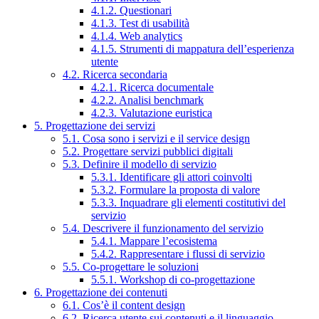
4.1.2. Questionari
4.1.3. Test di usabilità
4.1.4. Web analytics
4.1.5. Strumenti di mappatura dell’esperienza
utente
4.2. Ricerca secondaria
4.2.1. Ricerca documentale
4.2.2. Analisi benchmark
4.2.3. Valutazione euristica
5. Progettazione dei servizi
5.1. Cosa sono i servizi e il service design
5.2. Progettare servizi pubblici digitali
5.3. Definire il modello di servizio
5.3.1. Identificare gli attori coinvolti
5.3.2. Formulare la proposta di valore
5.3.3. Inquadrare gli elementi costitutivi del
servizio
5.4. Descrivere il funzionamento del servizio
5.4.1. Mappare l’ecosistema
5.4.2. Rappresentare i flussi di servizio
5.5. Co-progettare le soluzioni
5.5.1. Workshop di co-progettazione
6. Progettazione dei contenuti
6.1. Cos’è il content design
6.2. Ricerca utente sui contenuti e il linguaggio