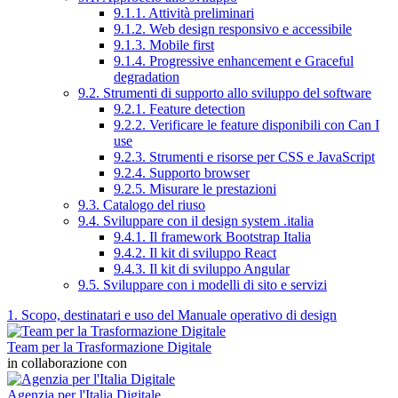
9.1.1. Attività preliminari
9.1.2. Web design responsivo e accessibile
9.1.3. Mobile first
9.1.4. Progressive enhancement e Graceful
degradation
9.2. Strumenti di supporto allo sviluppo del software
9.2.1. Feature detection
9.2.2. Verificare le feature disponibili con Can I
use
9.2.3. Strumenti e risorse per CSS e JavaScript
9.2.4. Supporto browser
9.2.5. Misurare le prestazioni
9.3. Catalogo del riuso
9.4. Sviluppare con il design system .italia
9.4.1. Il framework Bootstrap Italia
9.4.2. Il kit di sviluppo React
9.4.3. Il kit di sviluppo Angular
9.5. Sviluppare con i modelli di sito e servizi
1. Scopo, destinatari e uso del Manuale operativo di design
Team per la Trasformazione Digitale
in collaborazione con
Agenzia per l'Italia Digitale