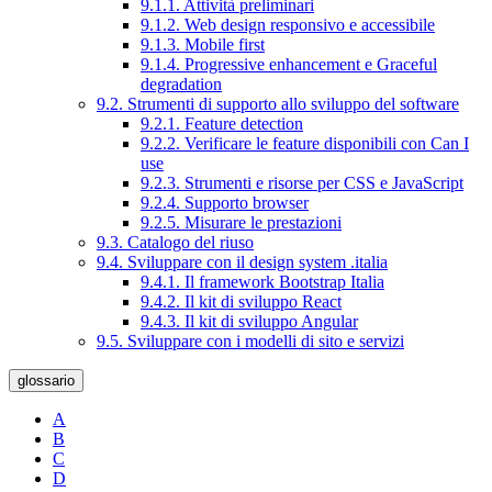
9.1.1. Attività preliminari
9.1.2. Web design responsivo e accessibile
9.1.3. Mobile first
9.1.4. Progressive enhancement e Graceful
degradation
9.2. Strumenti di supporto allo sviluppo del software
9.2.1. Feature detection
9.2.2. Verificare le feature disponibili con Can I
use
9.2.3. Strumenti e risorse per CSS e JavaScript
9.2.4. Supporto browser
9.2.5. Misurare le prestazioni
9.3. Catalogo del riuso
9.4. Sviluppare con il design system .italia
9.4.1. Il framework Bootstrap Italia
9.4.2. Il kit di sviluppo React
9.4.3. Il kit di sviluppo Angular
9.5. Sviluppare con i modelli di sito e servizi
glossario
A
B
C
D