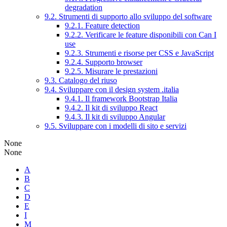
degradation
9.2. Strumenti di supporto allo sviluppo del software
9.2.1. Feature detection
9.2.2. Verificare le feature disponibili con Can I
use
9.2.3. Strumenti e risorse per CSS e JavaScript
9.2.4. Supporto browser
9.2.5. Misurare le prestazioni
9.3. Catalogo del riuso
9.4. Sviluppare con il design system .italia
9.4.1. Il framework Bootstrap Italia
9.4.2. Il kit di sviluppo React
9.4.3. Il kit di sviluppo Angular
9.5. Sviluppare con i modelli di sito e servizi
None
None
A
B
C
D
E
I
M