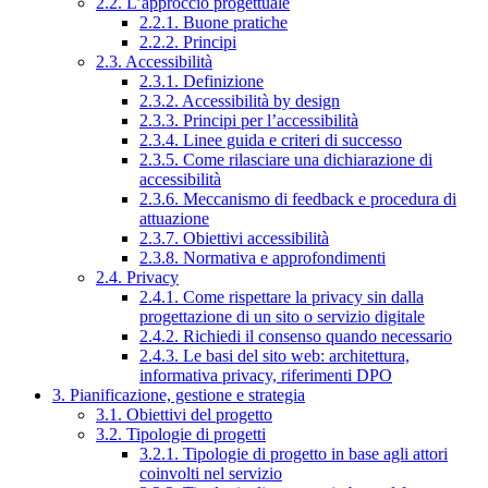
2.2. L’approccio progettuale
2.2.1. Buone pratiche
2.2.2. Principi
2.3. Accessibilità
2.3.1. Definizione
2.3.2. Accessibilità by design
2.3.3. Principi per l’accessibilità
2.3.4. Linee guida e criteri di successo
2.3.5. Come rilasciare una dichiarazione di
accessibilità
2.3.6. Meccanismo di feedback e procedura di
attuazione
2.3.7. Obiettivi accessibilità
2.3.8. Normativa e approfondimenti
2.4. Privacy
2.4.1. Come rispettare la privacy sin dalla
progettazione di un sito o servizio digitale
2.4.2. Richiedi il consenso quando necessario
2.4.3. Le basi del sito web: architettura,
informativa privacy, riferimenti DPO
3. Pianificazione, gestione e strategia
3.1. Obiettivi del progetto
3.2. Tipologie di progetti
3.2.1. Tipologie di progetto in base agli attori
coinvolti nel servizio