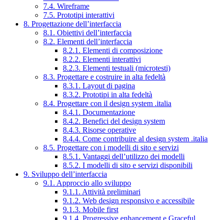
7.4. Wireframe
7.5. Prototipi interattivi
8. Progettazione dell’interfaccia
8.1. Obiettivi dell’interfaccia
8.2. Elementi dell’interfaccia
8.2.1. Elementi di composizione
8.2.2. Elementi interattivi
8.2.3. Elementi testuali (microtesti)
8.3. Progettare e costruire in alta fedeltà
8.3.1. Layout di pagina
8.3.2. Prototipi in alta fedeltà
8.4. Progettare con il design system .italia
8.4.1. Documentazione
8.4.2. Benefici del design system
8.4.3. Risorse operative
8.4.4. Come contribuire al design system .italia
8.5. Progettare con i modelli di sito e servizi
8.5.1. Vantaggi dell’utilizzo dei modelli
8.5.2. I modelli di sito e servizi disponibili
9. Sviluppo dell’interfaccia
9.1. Approccio allo sviluppo
9.1.1. Attività preliminari
9.1.2. Web design responsivo e accessibile
9.1.3. Mobile first
9.1.4. Progressive enhancement e Graceful