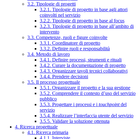
3.2. Tipologie di progetti
3.2.1. Tipologie di progetto in base agli attori
coinvolti nel servizio
3.2.2. Tipologie di progetto in base al focus
3.2.3. Tipologie di progetto in base all’ambito di
intervento
3.3. Competenze, ruoli e figure coinvolte
3.3.1. Coordinatore di progetto
3.3.2. Definire ruoli e responsabilità
3.4. Metodo di lavoro
3.4.1. Definire processi, strumenti e rituali
3.4.2. Curare la documentazione di progetto
3.4.3. Organizzare tavoli tecnici collaborativi
3.4.4. Prendere decisioni
3.5. Il processo progettuale
3.5.1. Organizzare il progetto e la sua gestione
3.5.2. Comprendere il contesto d’uso del servizio
pubblico
3.5.3. Progettare i processi e i
touchpoint
del
servizio
3.5.4. Realizzare l’interfaccia utente del servizio
3.5.5. Validare la soluzione ottenuta
4. Ricerca progettuale
4.1. Ricerca primaria
4.1.1. Interviste