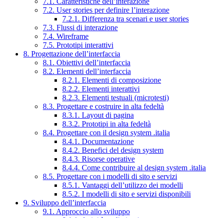
7.1. Caratteristiche dell’interazione
7.2. User stories per definire l’interazione
7.2.1. Differenza tra scenari e user stories
7.3. Flussi di interazione
7.4. Wireframe
7.5. Prototipi interattivi
8. Progettazione dell’interfaccia
8.1. Obiettivi dell’interfaccia
8.2. Elementi dell’interfaccia
8.2.1. Elementi di composizione
8.2.2. Elementi interattivi
8.2.3. Elementi testuali (microtesti)
8.3. Progettare e costruire in alta fedeltà
8.3.1. Layout di pagina
8.3.2. Prototipi in alta fedeltà
8.4. Progettare con il design system .italia
8.4.1. Documentazione
8.4.2. Benefici del design system
8.4.3. Risorse operative
8.4.4. Come contribuire al design system .italia
8.5. Progettare con i modelli di sito e servizi
8.5.1. Vantaggi dell’utilizzo dei modelli
8.5.2. I modelli di sito e servizi disponibili
9. Sviluppo dell’interfaccia
9.1. Approccio allo sviluppo