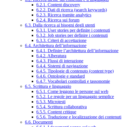
6.2.1. Content discovery
6.2.2. Dati di ricerca (search keywords)
6.2.3. Ricerca tramite analytics
6.2.4. Ricerca sui forum
6.3. Dalla ricerca ai bisogni degli utenti
6.3.1. User stories per definire i contenuti
6.3.2. Job stories per definire i contenuti
6.3.3. Criteri di accettazione
6.4. Architettura dell’informazione
6.4.1. Definire l’architettura dell’informazione
6.4.2. Alberatura
6.4.3. Flussi di interazione
6.4.4. Sistemi di navigazione
6.4.5. Tipologie di contenuto (content type)
6.4.6. Ontologie e standard
6.4.7. Vocabolari controllati e tassonomie
6.5. Scrittura e linguaggio
6.5.1. Come leggono le persone sul web
6.5.2. Le regole per un linguaggio semplice
6.5.3. Microtesti
6.5.4. Scrittura collaborativa
6.5.5. Content critique
6.5.6. Traduzione e localizzazione dei contenuti
6.6. Documenti