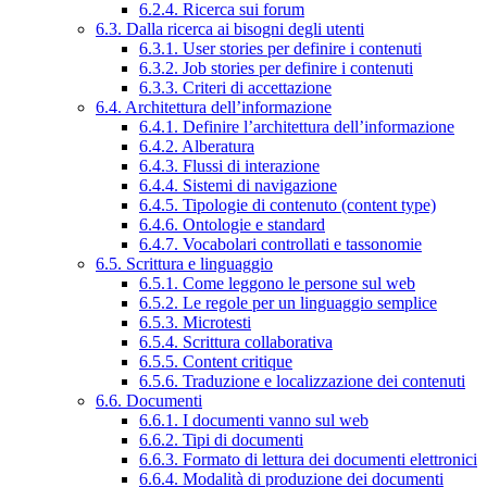
6.2.4. Ricerca sui forum
6.3. Dalla ricerca ai bisogni degli utenti
6.3.1. User stories per definire i contenuti
6.3.2. Job stories per definire i contenuti
6.3.3. Criteri di accettazione
6.4. Architettura dell’informazione
6.4.1. Definire l’architettura dell’informazione
6.4.2. Alberatura
6.4.3. Flussi di interazione
6.4.4. Sistemi di navigazione
6.4.5. Tipologie di contenuto (content type)
6.4.6. Ontologie e standard
6.4.7. Vocabolari controllati e tassonomie
6.5. Scrittura e linguaggio
6.5.1. Come leggono le persone sul web
6.5.2. Le regole per un linguaggio semplice
6.5.3. Microtesti
6.5.4. Scrittura collaborativa
6.5.5. Content critique
6.5.6. Traduzione e localizzazione dei contenuti
6.6. Documenti
6.6.1. I documenti vanno sul web
6.6.2. Tipi di documenti
6.6.3. Formato di lettura dei documenti elettronici
6.6.4. Modalità di produzione dei documenti