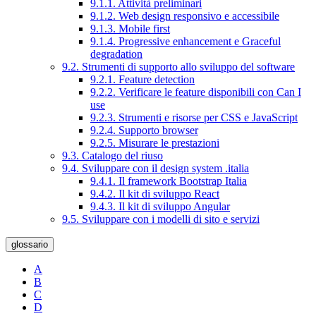
9.1.1. Attività preliminari
9.1.2. Web design responsivo e accessibile
9.1.3. Mobile first
9.1.4. Progressive enhancement e Graceful
degradation
9.2. Strumenti di supporto allo sviluppo del software
9.2.1. Feature detection
9.2.2. Verificare le feature disponibili con Can I
use
9.2.3. Strumenti e risorse per CSS e JavaScript
9.2.4. Supporto browser
9.2.5. Misurare le prestazioni
9.3. Catalogo del riuso
9.4. Sviluppare con il design system .italia
9.4.1. Il framework Bootstrap Italia
9.4.2. Il kit di sviluppo React
9.4.3. Il kit di sviluppo Angular
9.5. Sviluppare con i modelli di sito e servizi
glossario
A
B
C
D