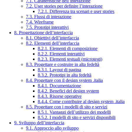
7.1. Caratteristiche dell’interazione
7.2. User stories per definire l’interazione
7.2.1. Differenza tra scenari e user stories
7.3. Flussi di interazione
7.4. Wireframe
7.5. Prototipi interattivi
8. Progettazione dell’interfaccia
8.1. Obiettivi dell’interfaccia
8.2. Elementi dell’interfaccia
8.2.1. Elementi di composizione
8.2.2. Elementi interattivi
8.2.3. Elementi testuali (microtesti)
8.3. Progettare e costruire in alta fedeltà
8.3.1. Layout di pagina
8.3.2. Prototipi in alta fedeltà
8.4. Progettare con il design system .italia
8.4.1. Documentazione
8.4.2. Benefici del design system
8.4.3. Risorse operative
8.4.4. Come contribuire al design system .italia
8.5. Progettare con i modelli di sito e servizi
8.5.1. Vantaggi dell’utilizzo dei modelli
8.5.2. I modelli di sito e servizi disponibili
9. Sviluppo dell’interfaccia
9.1. Approccio allo sviluppo