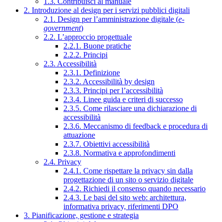
1.3. Contribuisci al manuale
2. Introduzione al design per i servizi pubblici digitali
2.1. Design per l’amministrazione digitale (
e-
government
)
2.2. L’approccio progettuale
2.2.1. Buone pratiche
2.2.2. Principi
2.3. Accessibilità
2.3.1. Definizione
2.3.2. Accessibilità by design
2.3.3. Principi per l’accessibilità
2.3.4. Linee guida e criteri di successo
2.3.5. Come rilasciare una dichiarazione di
accessibilità
2.3.6. Meccanismo di feedback e procedura di
attuazione
2.3.7. Obiettivi accessibilità
2.3.8. Normativa e approfondimenti
2.4. Privacy
2.4.1. Come rispettare la privacy sin dalla
progettazione di un sito o servizio digitale
2.4.2. Richiedi il consenso quando necessario
2.4.3. Le basi del sito web: architettura,
informativa privacy, riferimenti DPO
3. Pianificazione, gestione e strategia