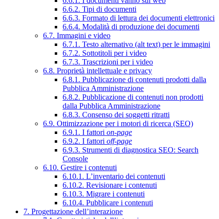
6.6.1. I documenti vanno sul web
6.6.2. Tipi di documenti
6.6.3. Formato di lettura dei documenti elettronici
6.6.4. Modalità di produzione dei documenti
6.7. Immagini e video
6.7.1. Testo alternativo (alt text) per le immagini
6.7.2. Sottotitoli per i video
6.7.3. Trascrizioni per i video
6.8. Proprietà intellettuale e privacy
6.8.1. Pubblicazione di contenuti prodotti dalla
Pubblica Amministrazione
6.8.2. Pubblicazione di contenuti non prodotti
dalla Pubblica Amministrazione
6.8.3. Consenso dei soggetti ritratti
6.9. Ottimizzazione per i motori di ricerca (SEO)
6.9.1. I fattori
on-page
6.9.2. I fattori
off-page
6.9.3. Strumenti di diagnostica SEO: Search
Console
6.10. Gestire i contenuti
6.10.1. L’inventario dei contenuti
6.10.2. Revisionare i contenuti
6.10.3. Migrare i contenuti
6.10.4. Pubblicare i contenuti
7. Progettazione dell’interazione