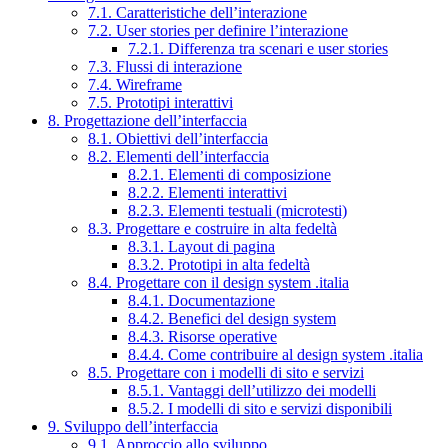
7.1. Caratteristiche dell’interazione
7.2. User stories per definire l’interazione
7.2.1. Differenza tra scenari e user stories
7.3. Flussi di interazione
7.4. Wireframe
7.5. Prototipi interattivi
8. Progettazione dell’interfaccia
8.1. Obiettivi dell’interfaccia
8.2. Elementi dell’interfaccia
8.2.1. Elementi di composizione
8.2.2. Elementi interattivi
8.2.3. Elementi testuali (microtesti)
8.3. Progettare e costruire in alta fedeltà
8.3.1. Layout di pagina
8.3.2. Prototipi in alta fedeltà
8.4. Progettare con il design system .italia
8.4.1. Documentazione
8.4.2. Benefici del design system
8.4.3. Risorse operative
8.4.4. Come contribuire al design system .italia
8.5. Progettare con i modelli di sito e servizi
8.5.1. Vantaggi dell’utilizzo dei modelli
8.5.2. I modelli di sito e servizi disponibili
9. Sviluppo dell’interfaccia
9.1. Approccio allo sviluppo