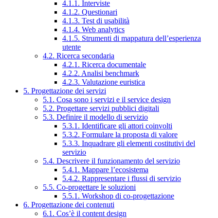
4.1.1. Interviste
4.1.2. Questionari
4.1.3. Test di usabilità
4.1.4. Web analytics
4.1.5. Strumenti di mappatura dell’esperienza
utente
4.2. Ricerca secondaria
4.2.1. Ricerca documentale
4.2.2. Analisi benchmark
4.2.3. Valutazione euristica
5. Progettazione dei servizi
5.1. Cosa sono i servizi e il service design
5.2. Progettare servizi pubblici digitali
5.3. Definire il modello di servizio
5.3.1. Identificare gli attori coinvolti
5.3.2. Formulare la proposta di valore
5.3.3. Inquadrare gli elementi costitutivi del
servizio
5.4. Descrivere il funzionamento del servizio
5.4.1. Mappare l’ecosistema
5.4.2. Rappresentare i flussi di servizio
5.5. Co-progettare le soluzioni
5.5.1. Workshop di co-progettazione
6. Progettazione dei contenuti
6.1. Cos’è il content design