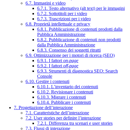
6.7. Immagini e video
6.7.1. Testo alternativo (alt text) per le immagini
6.7.2. Sottotitoli per i video
6.7.3. Trascrizioni per i video
6.8. Proprietà intellettuale e privacy
6.8.1. Pubblicazione di contenuti prodotti dalla
Pubblica Amministrazione
6.8.2. Pubblicazione di contenuti non prodotti
dalla Pubblica Amministrazione
6.8.3. Consenso dei soggetti ritratti
6.9. Ottimizzazione per i motori di ricerca (SEO)
6.9.1. I fattori
on-page
6.9.2. I fattori
off-page
6.9.3. Strumenti di diagnostica SEO: Search
Console
6.10. Gestire i contenuti
6.10.1. L’inventario dei contenuti
6.10.2. Revisionare i contenuti
6.10.3. Migrare i contenuti
6.10.4. Pubblicare i contenuti
7. Progettazione dell’interazione
7.1. Caratteristiche dell’interazione
7.2. User stories per definire l’interazione
7.2.1. Differenza tra scenari e user stories
7.3. Flussi di interazione