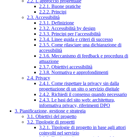
2.2. L’approccio progettuale
2.2.1. Buone pratiche
2.2.2. Principi
2.3. Accessibilità
2.3.1. Definizione
2.3.2. Accessibilità by design
2.3.3. Principi per l’accessibilità
2.3.4. Linee guida e criteri di successo
2.3.5. Come rilasciare una dichiarazione di
accessibilità
2.3.6. Meccanismo di feedback e procedura di
attuazione
2.3.7. Obiettivi accessibilità
2.3.8. Normativa e approfondimenti
2.4. Privacy
2.4.1. Come rispettare la privacy sin dalla
progettazione di un sito o servizio digitale
2.4.2. Richiedi il consenso quando necessario
2.4.3. Le basi del sito web: architettura,
informativa privacy, riferimenti DPO
3. Pianificazione, gestione e strategia
3.1. Obiettivi del progetto
3.2. Tipologie di progetti
3.2.1. Tipologie di progetto in base agli attori
coinvolti nel servizio