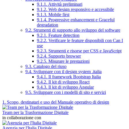
9.1.1. Attività preliminari
9.1.2. Web design responsivo e accessibile
9.1.3. Mobile first
9.1.4. Progressive enhancement e Graceful
degradation
9.2. Strumenti di supporto allo sviluppo del software
9.2.1. Feature detection
9.2.2. Verificare le feature disponibili con Can I
use
9.2.3. Strumenti e risorse per CSS e JavaScript
9.2.4. Supporto browser
9.2.5. Misurare le prestazioni
9.3. Catalogo del riuso
9.4. Sviluppare con il design system .italia
9.4.1. Il framework Bootstrap Italia
9.4.2. Il kit di sviluppo React
9.4.3. Il kit di sviluppo Angular
9.5. Sviluppare con i modelli di sito e servizi
1. Scopo, destinatari e uso del Manuale operativo di design
Team per la Trasformazione Digitale
in collaborazione con
Agenzia per l'Italia Digitale