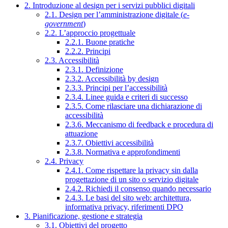
2. Introduzione al design per i servizi pubblici digitali
2.1. Design per l’amministrazione digitale (
e-
government
)
2.2. L’approccio progettuale
2.2.1. Buone pratiche
2.2.2. Principi
2.3. Accessibilità
2.3.1. Definizione
2.3.2. Accessibilità by design
2.3.3. Principi per l’accessibilità
2.3.4. Linee guida e criteri di successo
2.3.5. Come rilasciare una dichiarazione di
accessibilità
2.3.6. Meccanismo di feedback e procedura di
attuazione
2.3.7. Obiettivi accessibilità
2.3.8. Normativa e approfondimenti
2.4. Privacy
2.4.1. Come rispettare la privacy sin dalla
progettazione di un sito o servizio digitale
2.4.2. Richiedi il consenso quando necessario
2.4.3. Le basi del sito web: architettura,
informativa privacy, riferimenti DPO
3. Pianificazione, gestione e strategia
3.1. Obiettivi del progetto