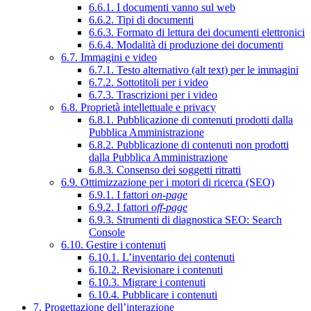
6.6.1. I documenti vanno sul web
6.6.2. Tipi di documenti
6.6.3. Formato di lettura dei documenti elettronici
6.6.4. Modalità di produzione dei documenti
6.7. Immagini e video
6.7.1. Testo alternativo (alt text) per le immagini
6.7.2. Sottotitoli per i video
6.7.3. Trascrizioni per i video
6.8. Proprietà intellettuale e privacy
6.8.1. Pubblicazione di contenuti prodotti dalla
Pubblica Amministrazione
6.8.2. Pubblicazione di contenuti non prodotti
dalla Pubblica Amministrazione
6.8.3. Consenso dei soggetti ritratti
6.9. Ottimizzazione per i motori di ricerca (SEO)
6.9.1. I fattori
on-page
6.9.2. I fattori
off-page
6.9.3. Strumenti di diagnostica SEO: Search
Console
6.10. Gestire i contenuti
6.10.1. L’inventario dei contenuti
6.10.2. Revisionare i contenuti
6.10.3. Migrare i contenuti
6.10.4. Pubblicare i contenuti
7. Progettazione dell’interazione