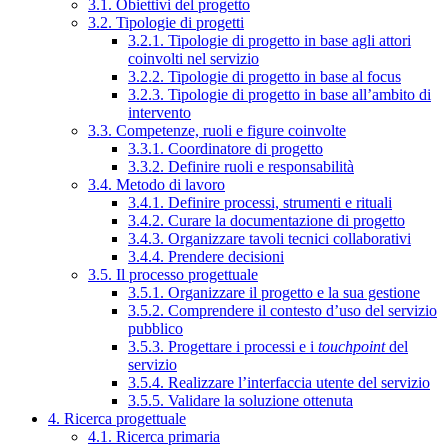
3.1. Obiettivi del progetto
3.2. Tipologie di progetti
3.2.1. Tipologie di progetto in base agli attori
coinvolti nel servizio
3.2.2. Tipologie di progetto in base al focus
3.2.3. Tipologie di progetto in base all’ambito di
intervento
3.3. Competenze, ruoli e figure coinvolte
3.3.1. Coordinatore di progetto
3.3.2. Definire ruoli e responsabilità
3.4. Metodo di lavoro
3.4.1. Definire processi, strumenti e rituali
3.4.2. Curare la documentazione di progetto
3.4.3. Organizzare tavoli tecnici collaborativi
3.4.4. Prendere decisioni
3.5. Il processo progettuale
3.5.1. Organizzare il progetto e la sua gestione
3.5.2. Comprendere il contesto d’uso del servizio
pubblico
3.5.3. Progettare i processi e i
touchpoint
del
servizio
3.5.4. Realizzare l’interfaccia utente del servizio
3.5.5. Validare la soluzione ottenuta
4. Ricerca progettuale
4.1. Ricerca primaria