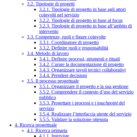
3.2. Tipologie di progetti
3.2.1. Tipologie di progetto in base agli attori
coinvolti nel servizio
3.2.2. Tipologie di progetto in base al focus
3.2.3. Tipologie di progetto in base all’ambito di
intervento
3.3. Competenze, ruoli e figure coinvolte
3.3.1. Coordinatore di progetto
3.3.2. Definire ruoli e responsabilità
3.4. Metodo di lavoro
3.4.1. Definire processi, strumenti e rituali
3.4.2. Curare la documentazione di progetto
3.4.3. Organizzare tavoli tecnici collaborativi
3.4.4. Prendere decisioni
3.5. Il processo progettuale
3.5.1. Organizzare il progetto e la sua gestione
3.5.2. Comprendere il contesto d’uso del servizio
pubblico
3.5.3. Progettare i processi e i
touchpoint
del
servizio
3.5.4. Realizzare l’interfaccia utente del servizio
3.5.5. Validare la soluzione ottenuta
4. Ricerca progettuale
4.1. Ricerca primaria
4.1.1. Interviste