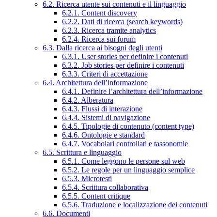
6.2. Ricerca utente sui contenuti e il linguaggio
6.2.1. Content discovery
6.2.2. Dati di ricerca (search keywords)
6.2.3. Ricerca tramite analytics
6.2.4. Ricerca sui forum
6.3. Dalla ricerca ai bisogni degli utenti
6.3.1. User stories per definire i contenuti
6.3.2. Job stories per definire i contenuti
6.3.3. Criteri di accettazione
6.4. Architettura dell’informazione
6.4.1. Definire l’architettura dell’informazione
6.4.2. Alberatura
6.4.3. Flussi di interazione
6.4.4. Sistemi di navigazione
6.4.5. Tipologie di contenuto (content type)
6.4.6. Ontologie e standard
6.4.7. Vocabolari controllati e tassonomie
6.5. Scrittura e linguaggio
6.5.1. Come leggono le persone sul web
6.5.2. Le regole per un linguaggio semplice
6.5.3. Microtesti
6.5.4. Scrittura collaborativa
6.5.5. Content critique
6.5.6. Traduzione e localizzazione dei contenuti
6.6. Documenti