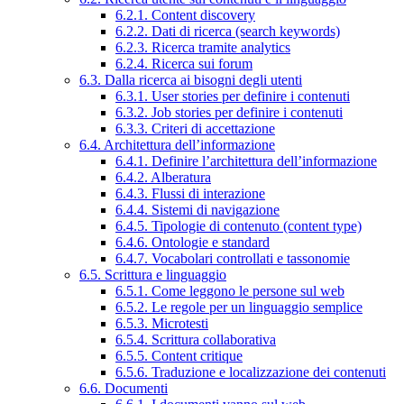
6.2.1. Content discovery
6.2.2. Dati di ricerca (search keywords)
6.2.3. Ricerca tramite analytics
6.2.4. Ricerca sui forum
6.3. Dalla ricerca ai bisogni degli utenti
6.3.1. User stories per definire i contenuti
6.3.2. Job stories per definire i contenuti
6.3.3. Criteri di accettazione
6.4. Architettura dell’informazione
6.4.1. Definire l’architettura dell’informazione
6.4.2. Alberatura
6.4.3. Flussi di interazione
6.4.4. Sistemi di navigazione
6.4.5. Tipologie di contenuto (content type)
6.4.6. Ontologie e standard
6.4.7. Vocabolari controllati e tassonomie
6.5. Scrittura e linguaggio
6.5.1. Come leggono le persone sul web
6.5.2. Le regole per un linguaggio semplice
6.5.3. Microtesti
6.5.4. Scrittura collaborativa
6.5.5. Content critique
6.5.6. Traduzione e localizzazione dei contenuti
6.6. Documenti