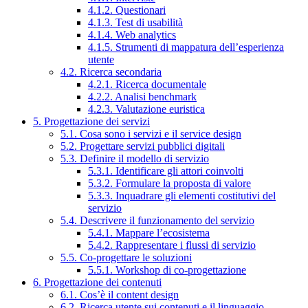
4.1.2. Questionari
4.1.3. Test di usabilità
4.1.4. Web analytics
4.1.5. Strumenti di mappatura dell’esperienza
utente
4.2. Ricerca secondaria
4.2.1. Ricerca documentale
4.2.2. Analisi benchmark
4.2.3. Valutazione euristica
5. Progettazione dei servizi
5.1. Cosa sono i servizi e il service design
5.2. Progettare servizi pubblici digitali
5.3. Definire il modello di servizio
5.3.1. Identificare gli attori coinvolti
5.3.2. Formulare la proposta di valore
5.3.3. Inquadrare gli elementi costitutivi del
servizio
5.4. Descrivere il funzionamento del servizio
5.4.1. Mappare l’ecosistema
5.4.2. Rappresentare i flussi di servizio
5.5. Co-progettare le soluzioni
5.5.1. Workshop di co-progettazione
6. Progettazione dei contenuti
6.1. Cos’è il content design
6.2. Ricerca utente sui contenuti e il linguaggio