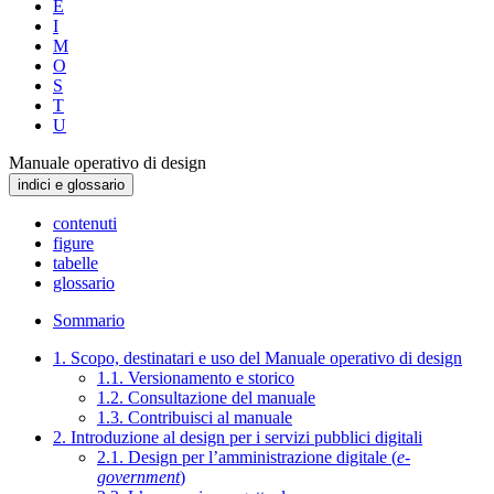
E
I
M
O
S
T
U
Manuale operativo di design
indici e glossario
contenuti
figure
tabelle
glossario
Sommario
1. Scopo, destinatari e uso del Manuale operativo di design
1.1. Versionamento e storico
1.2. Consultazione del manuale
1.3. Contribuisci al manuale
2. Introduzione al design per i servizi pubblici digitali
2.1. Design per l’amministrazione digitale (
e-
government
)