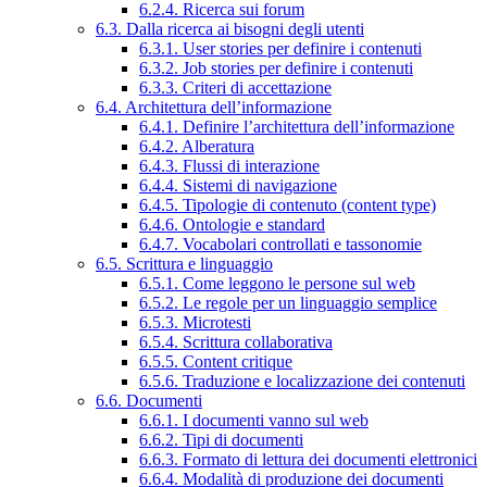
6.2.4. Ricerca sui forum
6.3. Dalla ricerca ai bisogni degli utenti
6.3.1. User stories per definire i contenuti
6.3.2. Job stories per definire i contenuti
6.3.3. Criteri di accettazione
6.4. Architettura dell’informazione
6.4.1. Definire l’architettura dell’informazione
6.4.2. Alberatura
6.4.3. Flussi di interazione
6.4.4. Sistemi di navigazione
6.4.5. Tipologie di contenuto (content type)
6.4.6. Ontologie e standard
6.4.7. Vocabolari controllati e tassonomie
6.5. Scrittura e linguaggio
6.5.1. Come leggono le persone sul web
6.5.2. Le regole per un linguaggio semplice
6.5.3. Microtesti
6.5.4. Scrittura collaborativa
6.5.5. Content critique
6.5.6. Traduzione e localizzazione dei contenuti
6.6. Documenti
6.6.1. I documenti vanno sul web
6.6.2. Tipi di documenti
6.6.3. Formato di lettura dei documenti elettronici
6.6.4. Modalità di produzione dei documenti