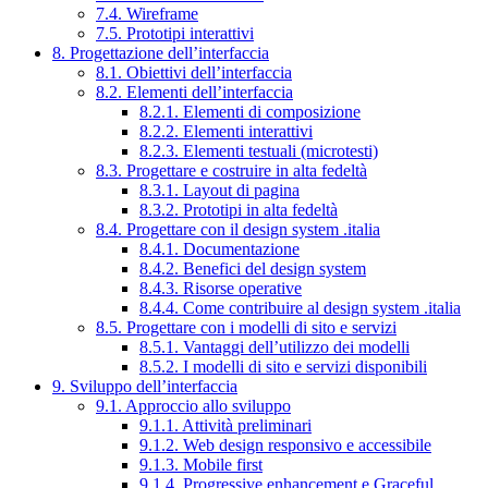
7.4. Wireframe
7.5. Prototipi interattivi
8. Progettazione dell’interfaccia
8.1. Obiettivi dell’interfaccia
8.2. Elementi dell’interfaccia
8.2.1. Elementi di composizione
8.2.2. Elementi interattivi
8.2.3. Elementi testuali (microtesti)
8.3. Progettare e costruire in alta fedeltà
8.3.1. Layout di pagina
8.3.2. Prototipi in alta fedeltà
8.4. Progettare con il design system .italia
8.4.1. Documentazione
8.4.2. Benefici del design system
8.4.3. Risorse operative
8.4.4. Come contribuire al design system .italia
8.5. Progettare con i modelli di sito e servizi
8.5.1. Vantaggi dell’utilizzo dei modelli
8.5.2. I modelli di sito e servizi disponibili
9. Sviluppo dell’interfaccia
9.1. Approccio allo sviluppo
9.1.1. Attività preliminari
9.1.2. Web design responsivo e accessibile
9.1.3. Mobile first
9.1.4. Progressive enhancement e Graceful