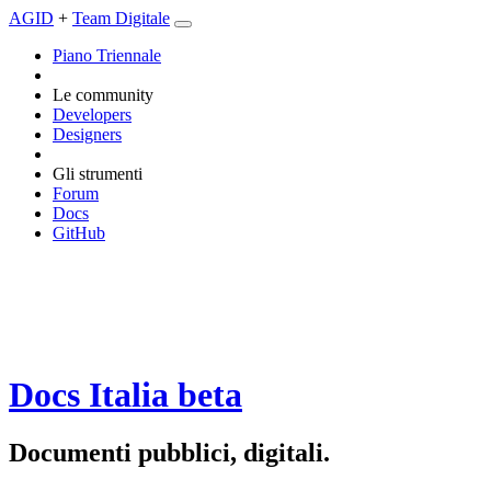
AGID
+
Team Digitale
Piano Triennale
Le community
Developers
Designers
Gli strumenti
Forum
Docs
GitHub
Docs Italia
beta
Documenti pubblici, digitali.