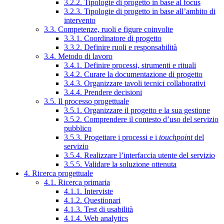
3.2.2. Tipologie di progetto in base al focus
3.2.3. Tipologie di progetto in base all’ambito di
intervento
3.3. Competenze, ruoli e figure coinvolte
3.3.1. Coordinatore di progetto
3.3.2. Definire ruoli e responsabilità
3.4. Metodo di lavoro
3.4.1. Definire processi, strumenti e rituali
3.4.2. Curare la documentazione di progetto
3.4.3. Organizzare tavoli tecnici collaborativi
3.4.4. Prendere decisioni
3.5. Il processo progettuale
3.5.1. Organizzare il progetto e la sua gestione
3.5.2. Comprendere il contesto d’uso del servizio
pubblico
3.5.3. Progettare i processi e i
touchpoint
del
servizio
3.5.4. Realizzare l’interfaccia utente del servizio
3.5.5. Validare la soluzione ottenuta
4. Ricerca progettuale
4.1. Ricerca primaria
4.1.1. Interviste
4.1.2. Questionari
4.1.3. Test di usabilità
4.1.4. Web analytics