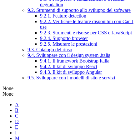
degradation
9.2. Strumenti di supporto allo sviluppo del software
9.2.1. Feature detection
9.2.2. Verificare le feature disponibili con Can I
use
9.2.3. Strumenti e risorse per CSS e JavaScript
9.2.4. Supporto browser
9.2.5. Misurare le prestazioni
9.3. Catalogo del riuso
9.4. Sviluppare con il design system .italia
9.4.1. Il framework Bootstrap Italia
9.4.2. Il kit di sviluppo React
9.4.3. Il kit di sviluppo Angular
9.5. Sviluppare con i modelli di sito e servizi
None
None
A
B
C
D
E
I
M